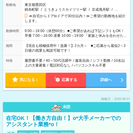
東京都墨田区
勤務地
錦糸町駅
/
とうきょうスカイツリー駅
/
京成曳舟駅
/
…
≪自宅からドアtoドアで30分以内！≫ご希望の勤務地を紹介
します。
9:00～18:00（休憩60分） ■ご希望があれば下記シフトもOK！
勤務時間
早番 7:00～16:00 遅番 10:00～19:00 「家族と休みを合わせた
い」 「余裕を持って夕飯の準備がしたい」 「できれば残業はし
たくない」 など、ご希望を教えてくださいね。 ※Wワーク希望
【現在も積極採用中！急募！】2カ月～ ■ご応募から最短2～3
期間
の方へ 今ご覧のお仕事で希望する勤務時間と、もう1つのお仕事
日後の就業も相談可能です！
の勤務時間。 合計で週40時間を超える場合は応募できません。
履歴書不要
/
40～50代活躍中
/
服装自由
/
シフト勤務
/
10名以
特徴
上の大量募集
/
電話対応なし
/
パソコンスキル不要
気になる！
応募する
詳細へ
掲載日：2026.08.07
未読
在宅OK！【働き方自由！】o*大手メーカーでの
アシスタント業務*o！