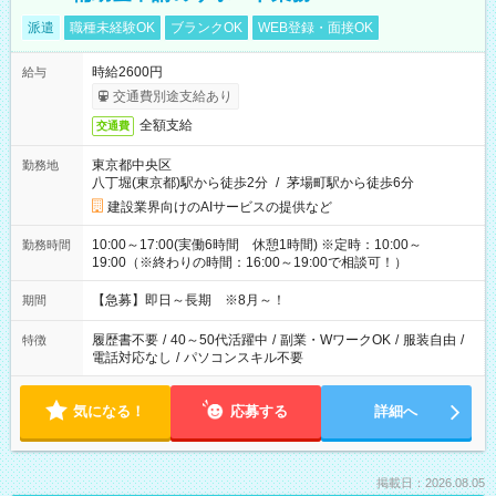
派遣
職種未経験OK
ブランクOK
WEB登録・面接OK
時給2600円
給与
交通費別途支給あり
全額支給
交通費
東京都中央区
勤務地
八丁堀(東京都)駅から徒歩2分
/
茅場町駅から徒歩6分
建設業界向けのAIサービスの提供など
10:00～17:00(実働6時間 休憩1時間) ※定時：10:00～
勤務時間
19:00（※終わりの時間：16:00～19:00で相談可！）
【急募】即日～長期 ※8月～！
期間
履歴書不要
/
40～50代活躍中
/
副業・WワークOK
/
服装自由
/
特徴
電話対応なし
/
パソコンスキル不要
気になる！
応募する
詳細へ
掲載日：2026.08.05