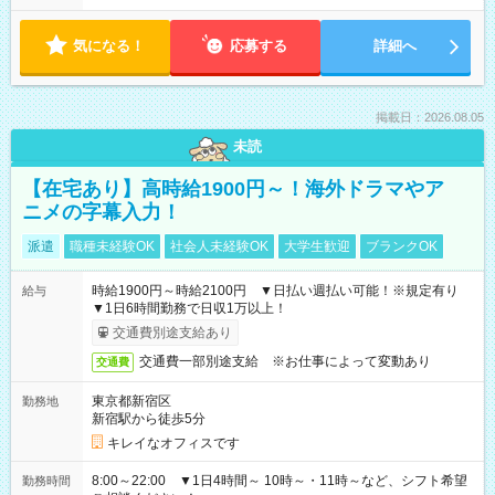
気になる！
応募する
詳細へ
掲載日：2026.08.05
未読
【在宅あり】高時給1900円～！海外ドラマやア
ニメの字幕入力！
派遣
職種未経験OK
社会人未経験OK
大学生歓迎
ブランクOK
時給1900円～時給2100円 ▼日払い週払い可能！※規定有り
給与
▼1日6時間勤務で日収1万以上！
交通費別途支給あり
交通費一部別途支給 ※お仕事によって変動あり
交通費
東京都新宿区
勤務地
新宿駅から徒歩5分
キレイなオフィスです
8:00～22:00 ▼1日4時間～ 10時～・11時～など、シフト希望
勤務時間