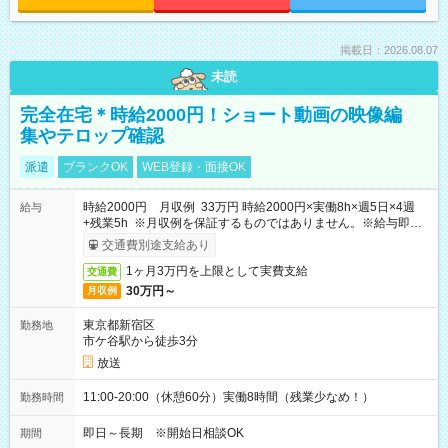
掲載日：2026.08.07
未読
完全在宅＊時給2000円！ショート動画の映像編
集やテロップ確認
派遣
ブランクOK
WEB登録・面接OK
時給2000円 月収例 33万円 時給2000円×実働8h×週5日×4週
給与
+残業5h ※月収例を保証するものではありません。※給与即受
取りサービス利用可（利用条件有）
交通費別途支給あり
1ヶ月3万円を上限として実費支給
交通費
30万円～
月収例
東京都新宿区
勤務地
市ケ谷駅から徒歩3分
放送
11:00-20:00（休憩60分）実働8時間（残業少なめ！）
勤務時間
即日～長期 ※開始日相談OK
期間