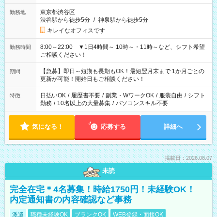
東京都渋谷区
勤務地
渋谷駅から徒歩5分
/
神泉駅から徒歩5分
キレイなオフィスです
8:00～22:00 ▼1日4時間～ 10時～・11時～など、シフト希望
勤務時間
ご相談ください！
【急募】即日～短期も長期もOK！最短翌月末まで 1か月ごとの
期間
更新が可能！開始日もご相談ください！
日払いOK
/
履歴書不要
/
副業・WワークOK
/
服装自由
/
シフト
特徴
勤務
/
10名以上の大量募集
/
パソコンスキル不要
気になる！
応募する
詳細へ
掲載日：2026.08.07
未読
完全在宅＊4名募集！時給1750円！未経験OK！
内定通知書の内容確認など事務
派遣
職種未経験OK
ブランクOK
WEB登録・面接OK