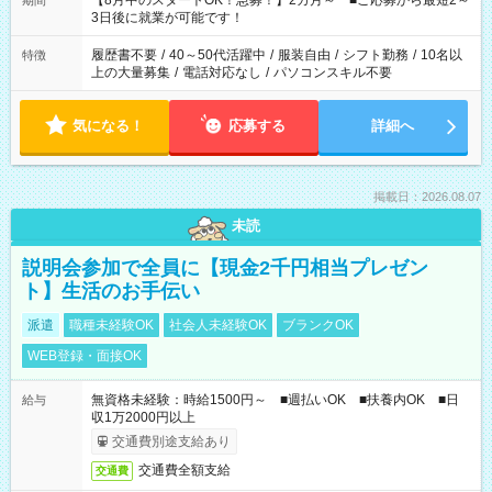
【8月中のスタートOK！急募！】2カ月～ ■ご応募から最短2～
期間
ね。 ※Wワーク希望の方へ 今ご覧のお仕事で希望する勤務時間
3日後に就業が可能です！
と、もう1つのお仕事の勤務時間。 合計で週40時間を超える場
合は応募できません。
履歴書不要
/
40～50代活躍中
/
服装自由
/
シフト勤務
/
10名以
特徴
上の大量募集
/
電話対応なし
/
パソコンスキル不要
気になる！
応募する
詳細へ
掲載日：2026.08.07
未読
説明会参加で全員に【現金2千円相当プレゼン
ト】生活のお手伝い
派遣
職種未経験OK
社会人未経験OK
ブランクOK
WEB登録・面接OK
無資格未経験：時給1500円～ ■週払いOK ■扶養内OK ■日
給与
収1万2000円以上
交通費別途支給あり
交通費全額支給
交通費