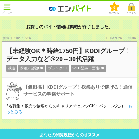
0
メニュー
気になる！
ログイン
お探しのバイト情報は掲載が終了しました。
掲載日 :2026
/
07
/
26
No.TMPE26-0509586
【未経験OK＊時給1750円】KDDIグループ！
データ入力など＠20～30代活躍
派遣
職種未経験OK
ブランクOK
WEB登録・面接OK
【飯田橋】KDDIグループ！残業ありで稼げる！通信
サービスの事務サポート
2名募集！販売や接客からのキャリアチェンジOK！パソコン入力
...も
っとみる
あなたの閲覧履歴からのオススメ