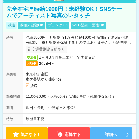
完全在宅＊時給1900円！未経験OK！SNSチー
ムでアーティスト写真のレタッチ
派遣
職種未経験OK
ブランクOK
WEB登録・面接OK
時給1900円 月収例 31万円 時給1900円×実働8h×週5日×4週
給与
+残業5h ※月収例を保証するものではありません。※給与即受
取りサービス利用可（利用条件有）
交通費別途支給あり
1ヶ月3万円を上限として実費支給
交通費
30万円～
月収例
東京都新宿区
勤務地
市ケ谷駅から徒歩3分
放送
11:00-20:00（休憩60分）実働8時間（残業少なめ！）
勤務時間
即日～長期 ※開始日相談OK
期間
履歴書不要
特徴
気になる！
応募する
詳細へ