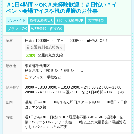
＃1日4時間～OK＃未経験歓迎！＃日払い＊イ
ベント会場でイスや机の運搬のお仕事
アルバイト
職種未経験OK
社会人未経験OK
大学生歓迎
ブランクOK
WEB登録・面接OK
日給：10000円～ 半日：5000円～ ■日払いOK！
給与
交通費別途支給あり
交通費規定支給
交通費
東京都千代田区
勤務地
秋葉原駅
/
神保町駅
/
麹町駅
/
…
オフィス・学校など
09:00～18:00 09:00～13:00 20:00～24：00 22：00～31:00
勤務時間
20:00～24：00 22：00～翌7:00 …など1日4時間～OK！ その他
シフトもございます！ お気軽にご相談ください！
激短1日～OK！ ■もちろん即日スタートもOK！ ■曜日・日数
期間
はアナタ次第！
週1日からOK
/
日払いOK
/
履歴書不要
/
40～50代活躍中
/
副
特徴
業・WワークOK
/
シフト勤務
/
10名以上の大量募集
/
電話対応
なし
/
パソコンスキル不要