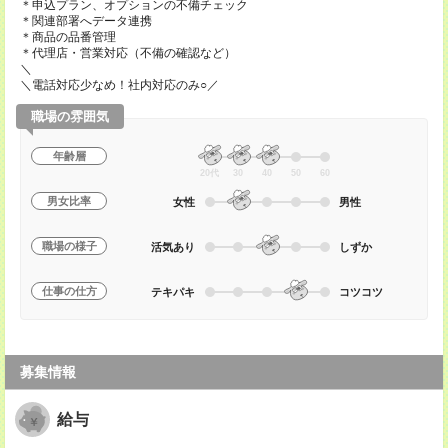
＊申込プラン、オプションの不備チェック
＊関連部署へデータ連携
＊商品の品番管理
＊代理店・営業対応（不備の確認など）
＼
＼電話対応少なめ！社内対応のみ○／
職場の雰囲気
年齢層
20代
30
40
50
60
男女比率
女性
男性
職場の様子
活気あり
しずか
仕事の仕方
テキパキ
コツコツ
募集情報
給与