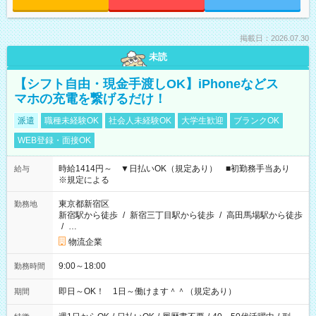
掲載日：2026.07.30
未読
【シフト自由・現金手渡しOK】iPhoneなどス
マホの充電を繋げるだけ！
派遣
職種未経験OK
社会人未経験OK
大学生歓迎
ブランクOK
WEB登録・面接OK
時給1414円～ ▼日払いOK（規定あり） ■初勤務手当あり
給与
※規定による
東京都新宿区
勤務地
新宿駅から徒歩
/
新宿三丁目駅から徒歩
/
高田馬場駅から徒歩
/
…
物流企業
9:00～18:00
勤務時間
即日～OK！ 1日～働けます＾＾（規定あり）
期間