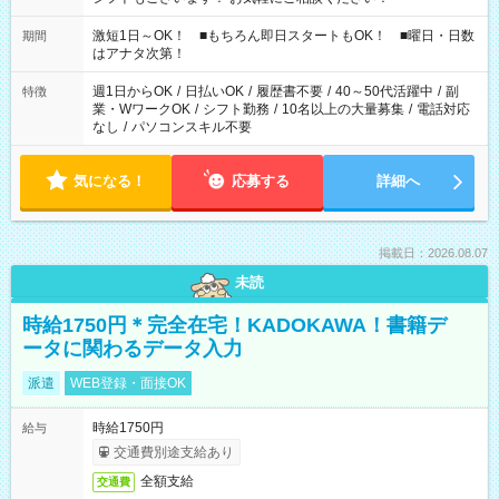
激短1日～OK！ ■もちろん即日スタートもOK！ ■曜日・日数
期間
はアナタ次第！
週1日からOK
/
日払いOK
/
履歴書不要
/
40～50代活躍中
/
副
特徴
業・WワークOK
/
シフト勤務
/
10名以上の大量募集
/
電話対応
なし
/
パソコンスキル不要
気になる！
応募する
詳細へ
掲載日：2026.08.07
未読
時給1750円＊完全在宅！KADOKAWA！書籍デ
ータに関わるデータ入力
派遣
WEB登録・面接OK
時給1750円
給与
交通費別途支給あり
全額支給
交通費