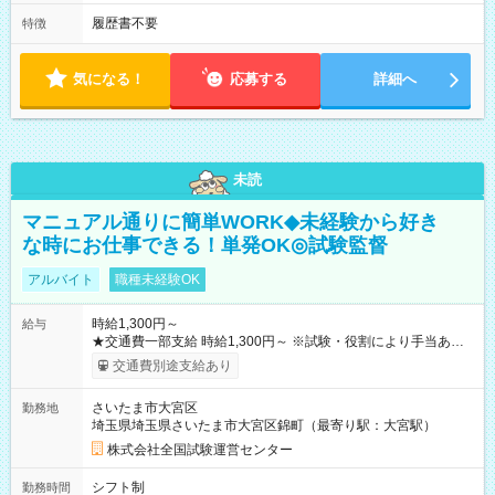
履歴書不要
特徴
気になる！
応募する
詳細へ
未読
マニュアル通りに簡単WORK◆未経験から好き
な時にお仕事できる！単発OK◎試験監督
アルバイト
職種未経験OK
時給1,300円～
給与
★交通費一部支給 時給1,300円～ ※試験・役割により手当あり
※勤務回数により昇給あり 【即給（前払い）オプションあ
交通費別途支給あり
り！】 希望される場合、勤務から1週間ほどで給与の一部を受け
取れます。 ※手数料418円がかかります。 【過去試験日の収入
さいたま市大宮区
勤務地
例】 ・河合塾模擬試験 8:30～17:30（休憩1時間） 時給1,300円
埼玉県埼玉県さいたま市大宮区錦町（最寄り駅：大宮駅）
×8時間＝日収10,400円＋交通費 ※当日の役割により時給＋100
円の場合あり ・国家試験 7:00～13:30（休憩なし） 時給1,300
株式会社全国試験運営センター
円（役割手当＋100円）×6時間＝日収8,400円＋交通費 【試用期
間】試用期間なし
シフト制
勤務時間