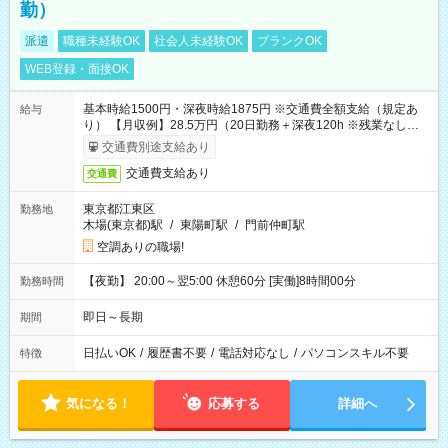
勤）
派遣
職種未経験OK
社会人未経験OK
ブランクOK
WEB登録・面接OK
基本時給1500円・深夜時給1875円 ※交通費全額支給（規定あ
給与
り） 【月収例】28.5万円（20日勤務＋深夜120h ※残業なしの場
合）
交通費別途支給あり
交通費支給あり
交通費
東京都江東区
勤務地
木場(東京都)駅
/
東陽町駅
/
門前仲町駅
空調ありの職場!
【夜勤】 20:00～翌5:00 休憩60分 [実働]8時間00分
勤務時間
即日～長期
期間
日払いOK
/
履歴書不要
/
電話対応なし
/
パソコンスキル不要
特徴
気になる！
応募する
詳細へ