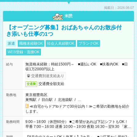
掲載日：2026.08.07
未読
【オープニング募集】おばあちゃんのお散歩付
き添いも仕事の1つ
派遣
職種未経験OK
社会人未経験OK
ブランクOK
WEB登録・面接OK
無資格未経験：時給1500円～ ■週払いOK ■扶養内OK ■日
給与
収1万2000円以上
交通費別途支給あり
交通費全額支給
交通費
東京都豊島区
勤務地
巣鴨駅
/
目白駅
/
北池袋駅
/
…
≪自宅からドアtoドアで30分以内！≫ご希望の勤務地を紹介
します。
9:00～18:00（休憩60分） ■ご希望があれば下記シフトもOK！
勤務時間
早番 7:00～16:00 遅番 10:00～19:00 夜勤 16:30～翌9:30 「家族
と休みを合わせたい」 「余裕を持って夕飯の準備がしたい」
「できれば残業はしたくない」 など、ご希望を教えてください