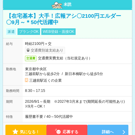
未読
【在宅基本】大手！広報アシ〇2100円エルダー
〇9月～＊50代活躍中
派遣
ブランクOK
WEB登録・面接OK
時給2100円＋交
給与
交通費別途支給あり
交通費実費支給（当社規定あり）
交通費
東京都中央区
勤務地
三越前駅から徒歩2分
/
新日本橋駅から徒歩5分
三越前駅近くの企業
8:30～17:15
勤務時間
2026/9/1～長期 ※2027年3月末まで(期間延長の可能性あり)
期間
※9月～OK！
履歴書不要
/
40～50代活躍中
特徴
気になる！
応募する
詳細へ