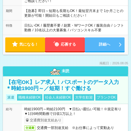
ご相談ください！
【急募】即日～短期も長期もOK！最短翌月末まで 1か月ごとの
期間
更新が可能！開始日もご相談ください！
日払いOK
/
履歴書不要
/
副業・WワークOK
/
服装自由
/
シフト
特徴
勤務
/
10名以上の大量募集
/
パソコンスキル不要
気になる！
応募する
詳細へ
掲載日：2026.08.05
未読
【在宅OK】レア求人！パスポートのデータ入力
＊時給1900円～／短期！すぐ働ける
派遣
職種未経験OK
社会人未経験OK
大学生歓迎
ブランクOK
時給1900円～時給2100円 ▼日払い週払い可能！※規定有り
給与
▼1日6時間勤務で日収1万以上！
交通費別途支給あり
交通費一部別途支給 ※お仕事によって変動あり
交通費