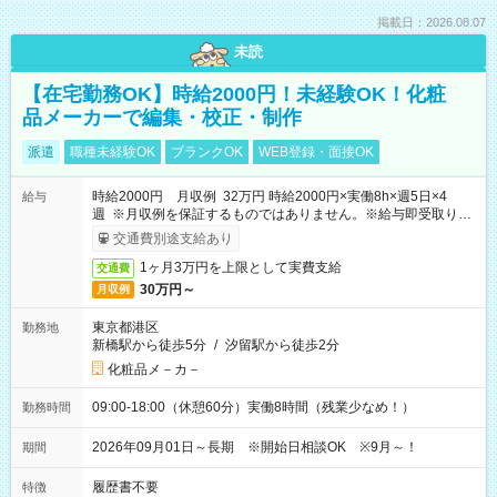
掲載日：2026.08.07
未読
【在宅勤務OK】時給2000円！未経験OK！化粧
品メーカーで編集・校正・制作
派遣
職種未経験OK
ブランクOK
WEB登録・面接OK
時給2000円 月収例 32万円 時給2000円×実働8h×週5日×4
給与
週 ※月収例を保証するものではありません。※給与即受取りサ
ービス利用可（利用条件有）
交通費別途支給あり
1ヶ月3万円を上限として実費支給
交通費
30万円～
月収例
東京都港区
勤務地
新橋駅から徒歩5分
/
汐留駅から徒歩2分
化粧品メ－カ－
09:00-18:00（休憩60分）実働8時間（残業少なめ！）
勤務時間
2026年09月01日～長期 ※開始日相談OK ※9月～！
期間
履歴書不要
特徴