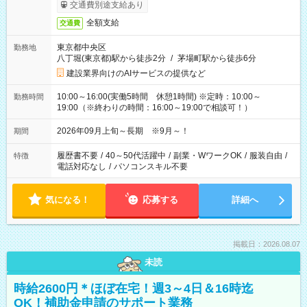
交通費別途支給あり
全額支給
交通費
東京都中央区
勤務地
八丁堀(東京都)駅から徒歩2分
/
茅場町駅から徒歩6分
建設業界向けのAIサービスの提供など
10:00～16:00(実働5時間 休憩1時間) ※定時：10:00～
勤務時間
19:00（※終わりの時間：16:00～19:00で相談可！）
2026年09月上旬～長期 ※9月～！
期間
履歴書不要
/
40～50代活躍中
/
副業・WワークOK
/
服装自由
/
特徴
電話対応なし
/
パソコンスキル不要
気になる！
応募する
詳細へ
掲載日：2026.08.07
未読
時給2600円＊ほぼ在宅！週3～4日＆16時迄
OK！補助金申請のサポート業務