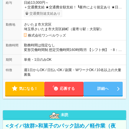
日給13,000円～
給与
＋交通費支給 ★交通費全額支給！ ┗案件により規定あり ★日払
いOK！（規定あり） ┗働いたその日に現金GET♪ お仕事後はコ
交通費別途支給あり
ンビニATMから 日払い分を引き落とせます！ 【試用期間】試
用期間なし
さいたま市大宮区
勤務地
埼玉県さいたま市大宮区錦町（最寄り駅：大宮駅）
株式会社ワンベルウッズ
勤務時間は指定なし
勤務時間
変形労働時間制 想定労働時間160時間/月 【シフト例】 ・8：00
～21：00
単発・1日のみOK
期間
週1日からOK / 日払いOK / 副業・WワークOK / 10名以上の大量
特徴
募集
気になる！
応募する
詳細へ
未読
<タイパ抜群>和菓子のパック詰め／軽作業（夜