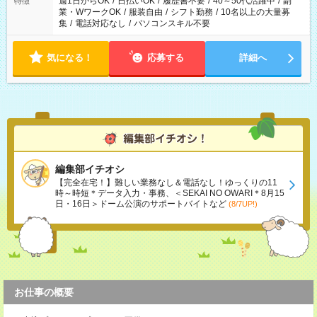
週1日からOK
/
日払いOK
/
履歴書不要
/
40～50代活躍中
/
副
特徴
業・WワークOK
/
服装自由
/
シフト勤務
/
10名以上の大量募
集
/
電話対応なし
/
パソコンスキル不要
気になる！
応募する
詳細へ
編集部イチオシ
【完全在宅！】難しい業務なし＆電話なし！ゆっくりの11
時～時短＊データ入力・事務、＜SEKAI NO OWARI＊8月15
日・16日＞ドーム公演のサポートバイトなど
(8/7UP!)
お仕事の概要