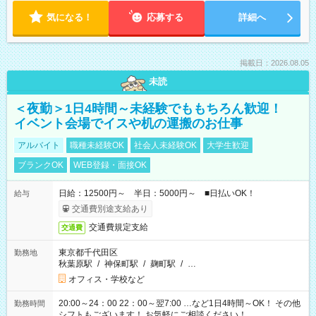
気になる！
応募する
詳細へ
掲載日：2026.08.05
未読
＜夜勤＞1日4時間～未経験でももちろん歓迎！
イベント会場でイスや机の運搬のお仕事
アルバイト
職種未経験OK
社会人未経験OK
大学生歓迎
ブランクOK
WEB登録・面接OK
日給：12500円～ 半日：5000円～ ■日払いOK！
給与
交通費別途支給あり
交通費規定支給
交通費
東京都千代田区
勤務地
秋葉原駅
/
神保町駅
/
麹町駅
/
…
オフィス・学校など
20:00～24：00 22：00～翌7:00 …など1日4時間～OK！ その他
勤務時間
シフトもございます！ お気軽にご相談ください！