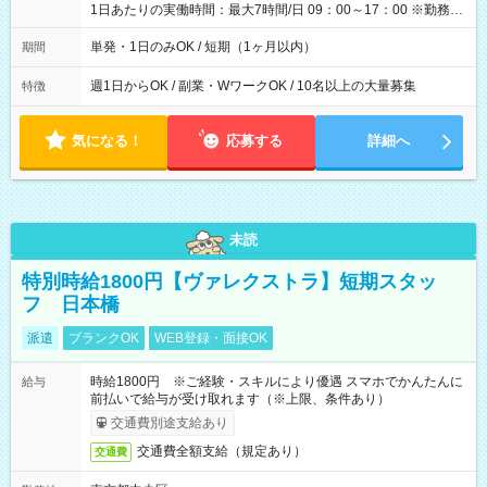
1日あたりの実働時間：最大7時間/日 09：00～17：00 ※勤務時
間は 試験により異なります。
単発・1日のみOK / 短期（1ヶ月以内）
期間
週1日からOK / 副業・WワークOK / 10名以上の大量募集
特徴
気になる！
応募する
詳細へ
未読
特別時給1800円【ヴァレクストラ】短期スタッ
フ 日本橋
派遣
ブランクOK
WEB登録・面接OK
時給1800円 ※ご経験・スキルにより優遇 スマホでかんたんに
給与
前払いで給与が受け取れます（※上限、条件あり）
交通費別途支給あり
交通費全額支給（規定あり）
交通費