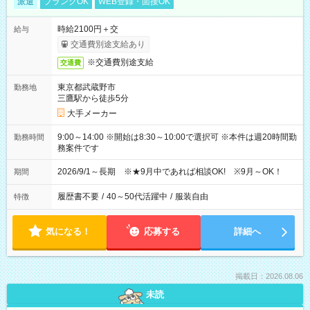
派遣
ブランクOK
WEB登録・面接OK
時給2100円＋交
給与
交通費別途支給あり
※交通費別途支給
交通費
東京都武蔵野市
勤務地
三鷹駅から徒歩5分
大手メーカー
9:00～14:00 ※開始は8:30～10:00で選択可 ※本件は週20時間勤
勤務時間
務案件です
2026/9/1～長期 ※★9月中であれば相談OK! ※9月～OK！
期間
履歴書不要
/
40～50代活躍中
/
服装自由
特徴
気になる！
応募する
詳細へ
掲載日：2026.08.06
未読