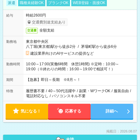
派遣
職種未経験OK
ブランクOK
WEB登録・面接OK
時給2600円
給与
交通費別途支給あり
全額支給
交通費
東京都中央区
勤務地
八丁堀(東京都)駅から徒歩2分
/
茅場町駅から徒歩6分
建設業界向けのAIサービスの提供など
10:00～17:00(実働6時間 休憩1時間) ※定時：10:00～
勤務時間
19:00（※終わりの時間：16:00～19:00で相談可！）
【急募】即日～長期 ※8月～！
期間
履歴書不要
/
40～50代活躍中
/
副業・WワークOK
/
服装自由
/
特徴
電話対応なし
/
パソコンスキル不要
気になる！
応募する
詳細へ
掲載日：2026.08.07
未読