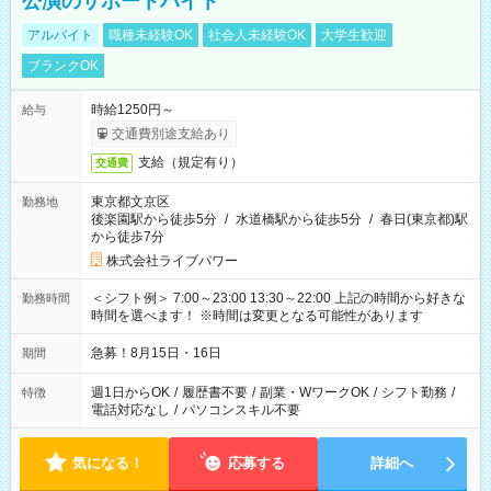
公演のサポートバイト
アルバイト
職種未経験OK
社会人未経験OK
大学生歓迎
ブランクOK
時給1250円～
給与
交通費別途支給あり
支給（規定有り）
交通費
東京都文京区
勤務地
後楽園駅から徒歩5分
/
水道橋駅から徒歩5分
/
春日(東京都)駅
から徒歩7分
株式会社ライブパワー
＜シフト例＞ 7:00～23:00 13:30～22:00 上記の時間から好きな
勤務時間
時間を選べます！ ※時間は変更となる可能性があります
急募！8月15日・16日
期間
週1日からOK
/
履歴書不要
/
副業・WワークOK
/
シフト勤務
/
特徴
電話対応なし
/
パソコンスキル不要
気になる！
応募する
詳細へ