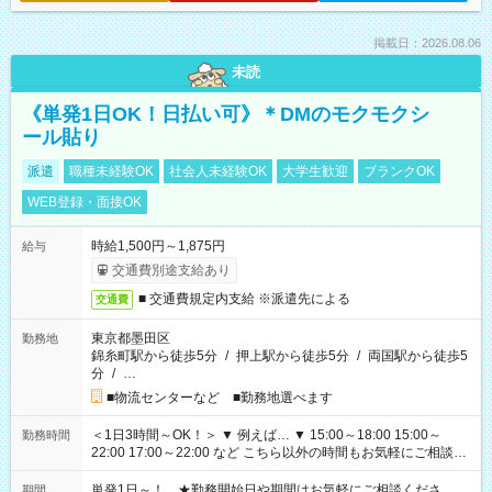
掲載日：2026.08.06
未読
《単発1日OK！日払い可》＊DMのモクモクシ
ール貼り
派遣
職種未経験OK
社会人未経験OK
大学生歓迎
ブランクOK
WEB登録・面接OK
時給1,500円～1,875円
給与
交通費別途支給あり
■ 交通費規定内支給 ※派遣先による
交通費
東京都墨田区
勤務地
錦糸町駅から徒歩5分
/
押上駅から徒歩5分
/
両国駅から徒歩5
分
/
…
■物流センターなど ■勤務地選べます
＜1日3時間～OK！＞ ▼ 例えば… ▼ 15:00～18:00 15:00～
勤務時間
22:00 17:00～22:00 など こちら以外の時間もお気軽にご相談く
ださい！
単発1日～！ ★勤務開始日や期間はお気軽にご相談くださ
期間