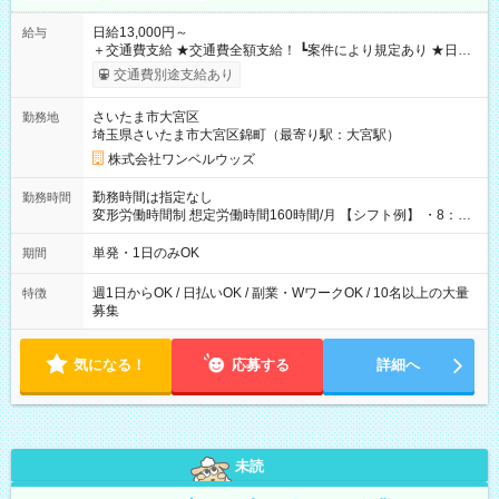
日給13,000円～
給与
＋交通費支給 ★交通費全額支給！ ┗案件により規定あり ★日払
いOK！（規定あり） ┗働いたその日に現金GET♪ お仕事後はコ
交通費別途支給あり
ンビニATMから 日払い分を引き落とせます！ 【試用期間】試
用期間なし
さいたま市大宮区
勤務地
埼玉県さいたま市大宮区錦町（最寄り駅：大宮駅）
株式会社ワンベルウッズ
勤務時間は指定なし
勤務時間
変形労働時間制 想定労働時間160時間/月 【シフト例】 ・8：00
～21：00
単発・1日のみOK
期間
週1日からOK / 日払いOK / 副業・WワークOK / 10名以上の大量
特徴
募集
気になる！
応募する
詳細へ
未読