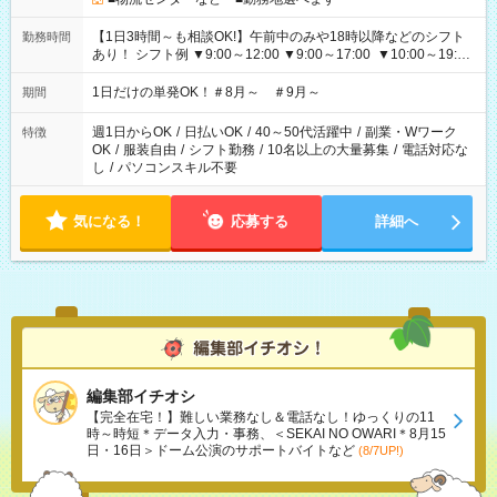
【1日3時間～も相談OK!】午前中のみや18時以降などのシフト
勤務時間
あり！ シフト例 ▼9:00～12:00 ▼9:00～17:00 ▼10:00～19:00
▼18:00～21:00
1日だけの単発OK！＃8月～ ＃9月～
期間
週1日からOK
/
日払いOK
/
40～50代活躍中
/
副業・Wワーク
特徴
OK
/
服装自由
/
シフト勤務
/
10名以上の大量募集
/
電話対応な
し
/
パソコンスキル不要
気になる！
応募する
詳細へ
編集部イチオシ
【完全在宅！】難しい業務なし＆電話なし！ゆっくりの11
時～時短＊データ入力・事務、＜SEKAI NO OWARI＊8月15
日・16日＞ドーム公演のサポートバイトなど
(8/7UP!)