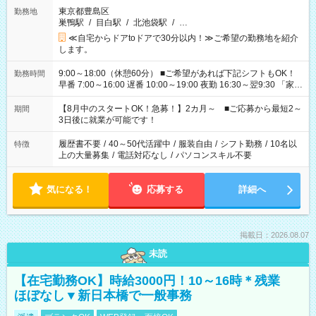
東京都豊島区
勤務地
巣鴨駅
/
目白駅
/
北池袋駅
/
…
≪自宅からドアtoドアで30分以内！≫ご希望の勤務地を紹介
します。
9:00～18:00（休憩60分） ■ご希望があれば下記シフトもOK！
勤務時間
早番 7:00～16:00 遅番 10:00～19:00 夜勤 16:30～翌9:30 「家族
と休みを合わせたい」 「余裕を持って夕飯の準備がしたい」
「できれば残業はしたくない」 など、ご希望を教えてください
【8月中のスタートOK！急募！】2カ月～ ■ご応募から最短2～
期間
ね。 ※Wワーク希望の方へ 今ご覧のお仕事で希望する勤務時間
3日後に就業が可能です！
と、もう1つのお仕事の勤務時間。 合計で週40時間を超える場
合は応募できません。
履歴書不要
/
40～50代活躍中
/
服装自由
/
シフト勤務
/
10名以
特徴
上の大量募集
/
電話対応なし
/
パソコンスキル不要
気になる！
応募する
詳細へ
掲載日：2026.08.07
未読
【在宅勤務OK】時給3000円！10～16時＊残業
ほぼなし▼新日本橋で一般事務