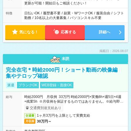
更新が可能！開始日もご相談ください！
日払いOK
/
履歴書不要
/
副業・WワークOK
/
服装自由
/
シフト
特徴
勤務
/
10名以上の大量募集
/
パソコンスキル不要
気になる！
応募する
詳細へ
掲載日：2026.08.07
未読
完全在宅＊時給2000円！ショート動画の映像編
集やテロップ確認
派遣
ブランクOK
WEB登録・面接OK
時給2000円 月収例 33万円 時給2000円×実働8h×週5日×4週
給与
+残業5h ※月収例を保証するものではありません。※給与即受
取りサービス利用可（利用条件有）
交通費別途支給あり
1ヶ月3万円を上限として実費支給
交通費
30万円～
月収例