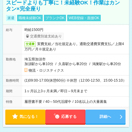
スピードよりも丁寧に！未経験OK！作業はカン
タン×完全座り
派遣
職種未経験OK
ブランクOK
WEB登録・面接OK
時給1500円
給与
交通費別途支給あり
実費支給／当社規定あり。通勤交通費実費支払／上限4
交通費
万円／月※規定あり
埼玉県加須市
勤務地
加須駅から車10分
/
久喜駅から車20分
/
鴻巣駅から車20分
物流・ロジスティクス
(1)09:00-17:00(休憩60分) ※休憩（12:00-12:50、15:00-15:10）
勤務時間
1ヶ月以上3ヶ月未満／即日～9月末まで
期間
履歴書不要
/
40～50代活躍中
/
10名以上の大量募集
特徴
気になる！
応募する
詳細へ