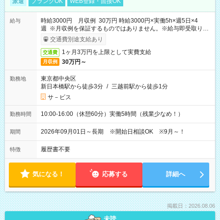
派遣
ブランクOK
WEB登録・面接OK
時給3000円 月収例 30万円 時給3000円×実働5h×週5日×4
給与
週 ※月収例を保証するものではありません。※給与即受取りサ
ービス利用可（利用条件有）
交通費別途支給あり
1ヶ月3万円を上限として実費支給
交通費
30万円～
月収例
東京都中央区
勤務地
新日本橋駅から徒歩3分
/
三越前駅から徒歩1分
サ－ビス
10:00-16:00（休憩60分）実働5時間（残業少なめ！）
勤務時間
2026年09月01日～長期 ※開始日相談OK ※9月～！
期間
履歴書不要
特徴
気になる！
応募する
詳細へ
掲載日：2026.08.06
未読