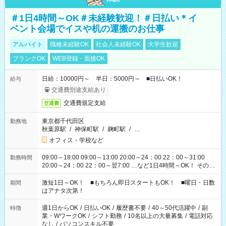
＃1日4時間～OK＃未経験歓迎！＃日払い＊イ
ベント会場でイスや机の運搬のお仕事
アルバイト
職種未経験OK
社会人未経験OK
大学生歓迎
ブランクOK
WEB登録・面接OK
日給：10000円～ 半日：5000円～ ■日払いOK！
給与
交通費別途支給あり
交通費規定支給
交通費
東京都千代田区
勤務地
秋葉原駅
/
神保町駅
/
麹町駅
/
…
オフィス・学校など
09:00～18:00 09:00～13:00 20:00～24：00 22：00～31:00
勤務時間
20:00～24：00 22：00～翌7:00 …など1日4時間～OK！ その他
シフトもございます！ お気軽にご相談ください！
激短1日～OK！ ■もちろん即日スタートもOK！ ■曜日・日数
期間
はアナタ次第！
週1日からOK
/
日払いOK
/
履歴書不要
/
40～50代活躍中
/
副
特徴
業・WワークOK
/
シフト勤務
/
10名以上の大量募集
/
電話対応
なし
/
パソコンスキル不要