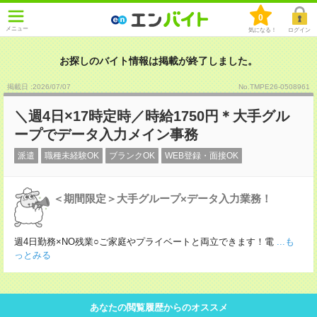
0
メニュー
気になる！
ログイン
お探しのバイト情報は掲載が終了しました。
掲載日 :2026
/
07
/
07
No.TMPE26-0508961
＼週4日×17時定時／時給1750円＊大手グル
ープでデータ入力メイン事務
派遣
職種未経験OK
ブランクOK
WEB登録・面接OK
＜期間限定＞大手グループ×データ入力業務！
週4日勤務×NO残業○ご家庭やプライベートと両立できます！電
...も
っとみる
あなたの閲覧履歴からのオススメ