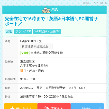
掲載日：2026.08.05
未読
完全在宅で16時まで！英語&日本語＼EC運営サ
ポート／
派遣
ブランクOK
WEB登録・面接OK
時給2450円＋交
給与
交通費別途支給あり
出社時の通勤交通費支給
交通費
東京都港区
勤務地
六本木駅から徒歩3分
IT・Web・通信
9:00～16:00
勤務時間
2026/8/17～長期 ※長期更新予定 ※8月～OK！
期間
履歴書不要
/
40～50代活躍中
/
服装自由
特徴
気になる！
応募する
詳細へ