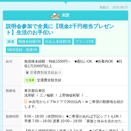
掲載日：2026.08.07
未読
説明会参加で全員に【現金2千円相当プレゼン
ト】生活のお手伝い
派遣
職種未経験OK
社会人未経験OK
ブランクOK
WEB登録・面接OK
無資格未経験：時給1500円～ ■週払いOK ■扶養内OK ■日
給与
収1万2000円以上
交通費別途支給あり
交通費全額支給
交通費
東京都台東区
勤務地
浅草駅
/
三ノ輪駅
/
上野御徒町駅
/
…
≪自宅からドアtoドアで30分以内！≫ご希望の勤務地を紹介
します。
9:00～18:00（休憩60分） ■ご希望があれば下記シフトもOK！
勤務時間
早番 7:00～16:00 遅番 10:00～19:00 「家族と休みを合わせた
い」 「余裕を持って夕飯の準備がしたい」 「できれば残業はし
たくない」 など、ご希望を教えてくださいね。 ※Wワーク希望