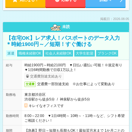
掲載日：2026.08.05
未読
【在宅OK】レア求人！パスポートのデータ入力
＊時給1900円～／短期！すぐ働ける
派遣
職種未経験OK
社会人未経験OK
大学生歓迎
ブランクOK
時給1900円～時給2100円 ▼日払い週払い可能！※規定有り
給与
▼1日6時間勤務で日収1万以上！
交通費別途支給あり
交通費一部別途支給 ※お仕事によって変動あり
交通費
東京都渋谷区
勤務地
渋谷駅から徒歩5分
/
神泉駅から徒歩5分
キレイなオフィスです
8:00～22:00 ▼1日4時間～ 10時～・11時～など、シフト希望
勤務時間
ご相談ください！
【急募】即日～短期も長期もOK！最短翌月末まで 1か月ごとの
期間