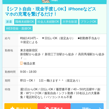
【シフト自由・現金手渡しOK】iPhoneなどス
マホの充電を繋げるだけ！
派遣
職種未経験OK
社会人未経験OK
大学生歓迎
ブランクOK
WEB登録・面接OK
時給1414円～ ▼日払いOK（規定あり） ■初勤務手当あり
給与
※規定による
東京都新宿区
勤務地
新宿駅から徒歩
/
新宿三丁目駅から徒歩
/
高田馬場駅から徒歩
/
…
物流企業
9:00～18:00
勤務時間
即日～OK！ 1日～働けます＾＾（規定あり）
期間
週1日からOK
/
日払いOK
/
履歴書不要
/
40～50代活躍中
/
副
特徴
業・WワークOK
/
服装自由
/
シフト勤務
/
10名以上の大量募
集
/
電話対応なし
/
パソコンスキル不要
気になる！
応募する
詳細へ