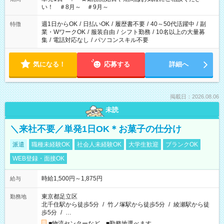
い！ ＃8月～ ＃9月～
週1日からOK
/
日払いOK
/
履歴書不要
/
40～50代活躍中
/
副
特徴
業・WワークOK
/
服装自由
/
シフト勤務
/
10名以上の大量募
集
/
電話対応なし
/
パソコンスキル不要
気になる！
応募する
詳細へ
掲載日：2026.08.06
未読
＼来社不要／単発1日OK＊お菓子の仕分け
派遣
職種未経験OK
社会人未経験OK
大学生歓迎
ブランクOK
WEB登録・面接OK
時給1,500円～1,875円
給与
東京都足立区
勤務地
北千住駅から徒歩5分
/
竹ノ塚駅から徒歩5分
/
綾瀬駅から徒
歩5分
/
…
■物流センターなど ■勤務地選べます