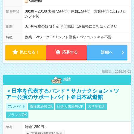
Valextra
09:30～20:30 実働7.5時間／休憩1.5時間 営業時間に合わせた
勤務時間
シフト制
3か月程度の短期予定 ※開始日はお気軽にご相談ください
期間
副業・WワークOK
/
シフト勤務
/
パソコンスキル不要
特徴
気になる！
応募する
詳細へ
掲載日：2026.08.03
未読
＜日本を代表するバンド＊サカナクション＞ツ
アー公演のサポートバイト＠日本武道館
アルバイト
職種未経験OK
社会人未経験OK
大学生歓迎
ブランクOK
時給1250円～
給与
交通費別途支給あり