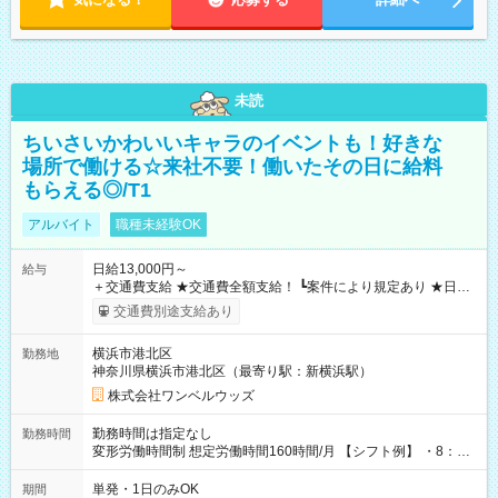
未読
ちいさいかわいいキャラのイベントも！好きな
場所で働ける☆来社不要！働いたその日に給料
もらえる◎/T1
アルバイト
職種未経験OK
日給13,000円～
給与
＋交通費支給 ★交通費全額支給！ ┗案件により規定あり ★日払
いOK！（規定あり） ┗働いたその日に現金GET♪ お仕事後はコ
交通費別途支給あり
ンビニATMから 日払い分を引き落とせます！ 【試用期間】試
用期間なし
横浜市港北区
勤務地
神奈川県横浜市港北区（最寄り駅：新横浜駅）
株式会社ワンベルウッズ
勤務時間は指定なし
勤務時間
変形労働時間制 想定労働時間160時間/月 【シフト例】 ・8：00
～21：00
単発・1日のみOK
期間