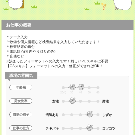
お仕事の概要
＊データ入力
┗数値や個人情報など検査結果を入力していただきます！
＊検査結果の送付
＊電話対応(社内やり取りのみ)
＊庶務など
※決まったフォーマットへの入力です！難しいPCスキルは不要！
【OAスキル】フォーマットへの入力・修正ができればOK！
職場の雰囲気
年齢層
20代
30
40
50
60
男女比率
女性
男性
職場の様子
活気あり
しずか
仕事の仕方
テキパキ
コツコツ