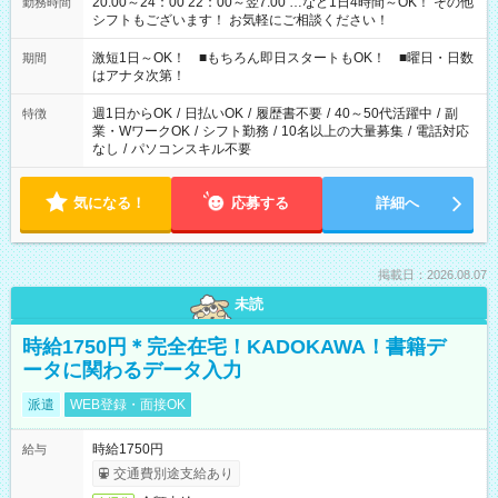
20:00～24：00 22：00～翌7:00 …など1日4時間～OK！ その他
勤務時間
シフトもございます！ お気軽にご相談ください！
激短1日～OK！ ■もちろん即日スタートもOK！ ■曜日・日数
期間
はアナタ次第！
週1日からOK
/
日払いOK
/
履歴書不要
/
40～50代活躍中
/
副
特徴
業・WワークOK
/
シフト勤務
/
10名以上の大量募集
/
電話対応
なし
/
パソコンスキル不要
気になる！
応募する
詳細へ
掲載日：2026.08.07
未読
時給1750円＊完全在宅！KADOKAWA！書籍デ
ータに関わるデータ入力
派遣
WEB登録・面接OK
時給1750円
給与
交通費別途支給あり