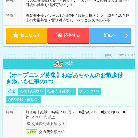
【現在も積極採用中！急募！】2カ月～ ■ご応募から最短2～3
期間
の方へ 今ご覧のお仕事で希望する勤務時間と、もう1つのお仕事
日後の就業も相談可能です！
の勤務時間。 合計で週40時間を超える場合は応募できません。
履歴書不要
/
40～50代活躍中
/
服装自由
/
シフト勤務
/
10名以
特徴
上の大量募集
/
電話対応なし
/
パソコンスキル不要
気になる！
応募する
詳細へ
掲載日：2026.08.07
未読
【オープニング募集】おばあちゃんのお散歩付
き添いも仕事の1つ
派遣
職種未経験OK
社会人未経験OK
ブランクOK
WEB登録・面接OK
無資格未経験：時給1500円～ ■週払いOK ■扶養内OK ■日
給与
収1万2000円以上
交通費別途支給あり
交通費全額支給
交通費