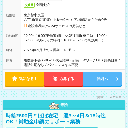
全額支給
交通費
東京都中央区
勤務地
八丁堀(東京都)駅から徒歩2分
/
茅場町駅から徒歩6分
建設業界向けのAIサービスの提供など
10:00～16:00(実働5時間 休憩1時間) ※定時：10:00～
勤務時間
19:00（※終わりの時間：16:00～19:00で相談可！）
2026年09月上旬～長期 ※9月～！
期間
履歴書不要
/
40～50代活躍中
/
副業・WワークOK
/
服装自由
/
特徴
電話対応なし
/
パソコンスキル不要
気になる！
応募する
詳細へ
掲載日：2026.08.07
未読
時給2600円＊ほぼ在宅！週3～4日＆16時迄
OK！補助金申請のサポート業務