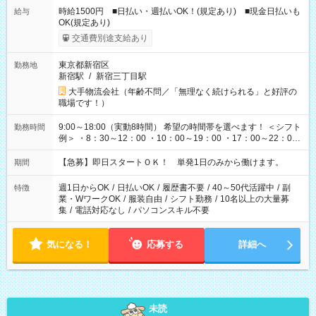
時給1500円 ■日払い・週払いOK！(規定あり) ■現金日払いも
給与
OK(規定あり)
交通費別途支給あり
東京都新宿区
勤務地
新宿駅
/
新宿三丁目駅
大手物流会社（年齢不問／「無理なく続けられる」と好評の
職場です！）
9:00～18:00（実動8時間） 希望の時間帯を選べます！ ＜シフト
勤務時間
例＞ ・8：30～12：00 ・10：00～19：00 ・17：00～22：00
・13：00～22：00 ・22：00～翌6：00 など
【急募】即日スタートＯＫ！ 単発1日のみから働けます。
期間
週1日からOK
/
日払いOK
/
履歴書不要
/
40～50代活躍中
/
副
特徴
業・WワークOK
/
服装自由
/
シフト勤務
/
10名以上の大量募
集
/
電話対応なし
/
パソコンスキル不要
気になる！
応募する
詳細へ
未読