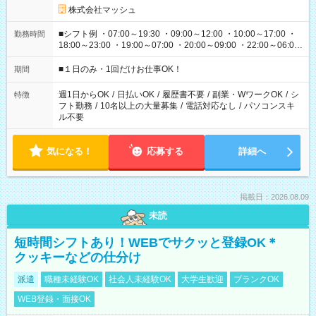
株式会社マッシュ
■シフト例 ・07:00～19:30 ・09:00～12:00 ・10:00～17:00 ・
勤務時間
18:00～23:00 ・19:00～07:00 ・20:00～09:00 ・22:00～06:00
etc ★最短で3時間で5,120円のお仕事から 15時間で2万円近く稼
げるお仕事も！ ご希望のお時間に合わせてご紹介！ ※シフトは
■１日のみ・1回だけお仕事OK！
期間
現場によって異なります。 ※勿論、休憩時間はあるのでご安心
ください！
週1日からOK
/
日払いOK
/
履歴書不要
/
副業・WワークOK
/
シ
特徴
フト勤務
/
10名以上の大量募集
/
電話対応なし
/
パソコンスキ
ル不要
気になる！
応募する
詳細へ
掲載日：2026.08.09
未読
短時間シフトあり！WEBでサクッと登録OK＊
クッキーなどの仕分け
派遣
職種未経験OK
社会人未経験OK
大学生歓迎
ブランクOK
WEB登録・面接OK