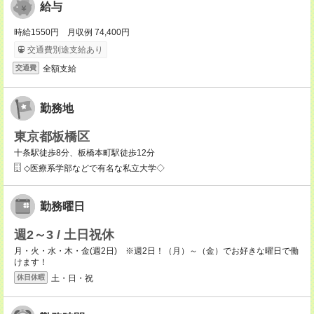
給与
時給1550円 月収例 74,400円
交通費別途支給あり
全額支給
交通費
勤務地
東京都板橋区
十条駅徒歩8分、板橋本町駅徒歩12分
◇医療系学部などで有名な私立大学◇
勤務曜日
週2～3 / 土日祝休
月・火・水・木・金(週2日) ※週2日！（月）～（金）でお好きな曜日で働
けます！
土・日・祝
休日休暇