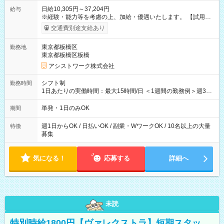
日給10,305円～37,204円
給与
※経験・能力等を考慮の上、加給・優遇いたします。 【試用期
間】試用期間なし
交通費別途支給あり
東京都板橋区
勤務地
東京都板橋区板橋
アシストワーク株式会社
シフト制
勤務時間
1日あたりの実働時間：最大15時間/日 ＜1週間の勤務例＞週3回
勤務 勤務：月・水・金 休み：火・木・土・日 好きな時にお仕事
可能です！ ※1日あたりの最大実働時間は日勤、夜勤共に勤務し
単発・1日のみOK
期間
た時間になります。
週1日からOK / 日払いOK / 副業・WワークOK / 10名以上の大量
特徴
募集
気になる！
応募する
詳細へ
未読
特別時給1800円【ヴァレクストラ】短期スタッ