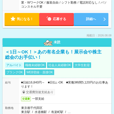
業・WワークOK
/
服装自由
/
シフト勤務
/
電話対応なし
/
パソ
コンスキル不要
気になる！
応募する
詳細へ
掲載日：2026.08.08
未読
＜1日～OK！＞あの有名企業も！展示会や株主
総会のお手伝い！
アルバイト
職種未経験OK
社会人未経験OK
大学生歓迎
ブランクOK
WEB登録・面接OK
■日給16,840円～ ■日払いOK ■実働3時間5,120円のお仕事あ
給与
ります！
交通費別途支給あり
一部支給
交通費
東京都千代田区
勤務地
東京駅
/
水道橋駅
/
有楽町駅
/
…