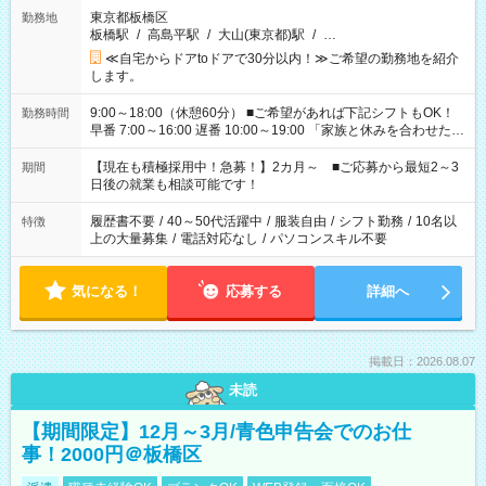
東京都板橋区
勤務地
板橋駅
/
高島平駅
/
大山(東京都)駅
/
…
≪自宅からドアtoドアで30分以内！≫ご希望の勤務地を紹介
します。
9:00～18:00（休憩60分） ■ご希望があれば下記シフトもOK！
勤務時間
早番 7:00～16:00 遅番 10:00～19:00 「家族と休みを合わせた
い」 「余裕を持って夕飯の準備がしたい」 「できれば残業はし
たくない」 など、ご希望を教えてくださいね。 ※Wワーク希望
【現在も積極採用中！急募！】2カ月～ ■ご応募から最短2～3
期間
の方へ 今ご覧のお仕事で希望する勤務時間と、もう1つのお仕事
日後の就業も相談可能です！
の勤務時間。 合計で週40時間を超える場合は応募できません。
履歴書不要
/
40～50代活躍中
/
服装自由
/
シフト勤務
/
10名以
特徴
上の大量募集
/
電話対応なし
/
パソコンスキル不要
気になる！
応募する
詳細へ
掲載日：2026.08.07
未読
【期間限定】12月～3月/青色申告会でのお仕
事！2000円＠板橋区