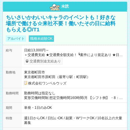
未読
ちいさいかわいいキャラのイベントも！好きな
場所で働ける☆来社不要！働いたその日に給料
もらえる◎/T1
アルバイト
職種未経験OK
日給13,000円～
給与
＋交通費支給 ★交通費全額支給！ ┗案件により規定あり ★日払
いOK！（規定あり） ┗働いたその日に現金GET♪ お仕事後はコ
交通費別途支給あり
ンビニATMから 日払い分を引き落とせます！ 【試用期間】試
用期間なし
東京都町田市
勤務地
東京都町田市原町田（最寄り駅：町田駅）
株式会社ワンベルウッズ
勤務時間は指定なし
勤務時間
変形労働時間制 想定労働時間160時間/月 【シフト例】 ・8：00
～21：00
単発・1日のみOK
期間
週1日からOK / 日払いOK / 副業・WワークOK / 10名以上の大量
特徴
募集