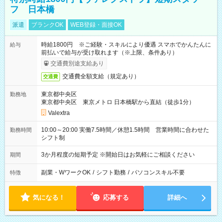
フ 日本橋
派遣
ブランクOK
WEB登録・面接OK
時給1800円 ※ご経験・スキルにより優遇 スマホでかんたんに
給与
前払いで給与が受け取れます（※上限、条件あり）
交通費別途支給あり
交通費全額支給（規定あり）
交通費
東京都中央区
勤務地
東京都中央区 東京メトロ 日本橋駅から直結（徒歩1分）
Valextra
10:00～20:00 実働7.5時間／休憩1.5時間 営業時間に合わせた
勤務時間
シフト制
3か月程度の短期予定 ※開始日はお気軽にご相談ください
期間
副業・WワークOK
/
シフト勤務
/
パソコンスキル不要
特徴
気になる！
応募する
詳細へ