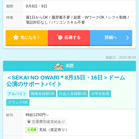
時間は変更となる可能性があります
9月8日・9日
期間
週1日からOK
/
履歴書不要
/
副業・WワークOK
/
シフト勤務
/
特徴
電話対応なし
/
パソコンスキル不要
気になる！
応募する
詳細へ
掲載日：2026.08.04
未読
＜SEKAI NO OWARI＊8月15日・16日＞ドーム
公演のサポートバイト
アルバイト
職種未経験OK
社会人未経験OK
大学生歓迎
ブランクOK
時給1250円～
給与
交通費別途支給あり
支給（規定有り）
交通費