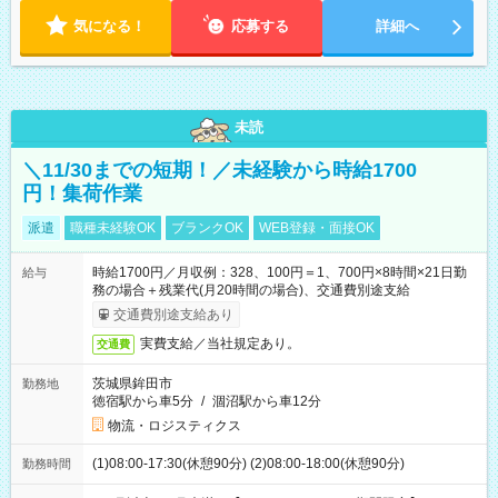
気になる！
応募する
詳細へ
未読
＼11/30までの短期！／未経験から時給1700
円！集荷作業
派遣
職種未経験OK
ブランクOK
WEB登録・面接OK
時給1700円／月収例：328、100円＝1、700円×8時間×21日勤
給与
務の場合＋残業代(月20時間の場合)、交通費別途支給
交通費別途支給あり
実費支給／当社規定あり。
交通費
茨城県鉾田市
勤務地
徳宿駅から車5分
/
涸沼駅から車12分
物流・ロジスティクス
(1)08:00-17:30(休憩90分) (2)08:00-18:00(休憩90分)
勤務時間