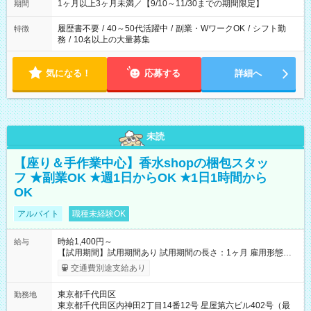
1ヶ月以上3ヶ月未満／【9/10～11/30までの期間限定】
期間
履歴書不要
/
40～50代活躍中
/
副業・WワークOK
/
シフト勤
特徴
務
/
10名以上の大量募集
気になる！
応募する
詳細へ
未読
【座り＆手作業中心】香水shopの梱包スタッ
フ ★副業OK ★週1日からOK ★1日1時間から
OK
アルバイト
職種未経験OK
時給1,400円～
給与
【試用期間】試用期間あり 試用期間の長さ：1ヶ月 雇用形態、
給与は本採用時と同じです。
交通費別途支給あり
東京都千代田区
勤務地
東京都千代田区内神田2丁目14番12号 星屋第六ビル402号（最