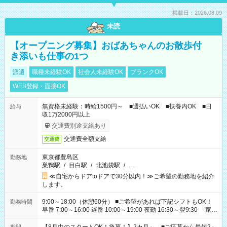
掲載日：2026.08.09
未読
【オープニング募集】おばあちゃんのお散歩付
き添いも仕事の1つ
派遣
職種未経験OK
社会人未経験OK
ブランクOK
WEB登録・面接OK
無資格未経験：時給1500円～ ■週払いOK ■扶養内OK ■日
給与
収1万2000円以上
交通費別途支給あり
交通費全額支給
交通費
東京都豊島区
勤務地
巣鴨駅
/
目白駅
/
北池袋駅
/
…
≪自宅からドアtoドアで30分以内！≫ご希望の勤務地を紹介
します。
9:00～18:00（休憩60分） ■ご希望があれば下記シフトもOK！
勤務時間
早番 7:00～16:00 遅番 10:00～19:00 夜勤 16:30～翌9:30 「家族
と休みを合わせたい」 「余裕を持って夕飯の準備がしたい」
「できれば残業はしたくない」 など、ご希望を教えてください