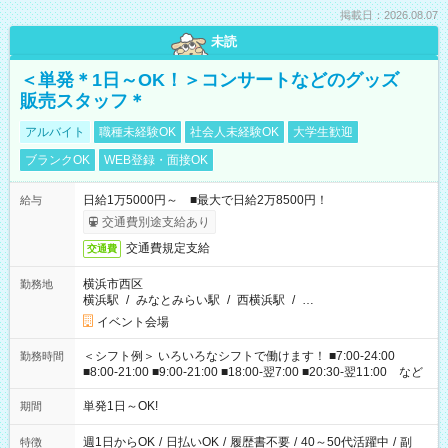
掲載日：2026.08.07
未読
＜単発＊1日～OK！＞コンサートなどのグッズ
販売スタッフ＊
アルバイト
職種未経験OK
社会人未経験OK
大学生歓迎
ブランクOK
WEB登録・面接OK
日給1万5000円～ ■最大で日給2万8500円！
給与
交通費別途支給あり
交通費規定支給
交通費
横浜市西区
勤務地
横浜駅
/
みなとみらい駅
/
西横浜駅
/
…
イベント会場
＜シフト例＞ いろいろなシフトで働けます！ ■7:00-24:00
勤務時間
■8:00-21:00 ■9:00-21:00 ■18:00-翌7:00 ■20:30-翌11:00 など
単発1日～OK!
期間
週1日からOK
/
日払いOK
/
履歴書不要
/
40～50代活躍中
/
副
特徴