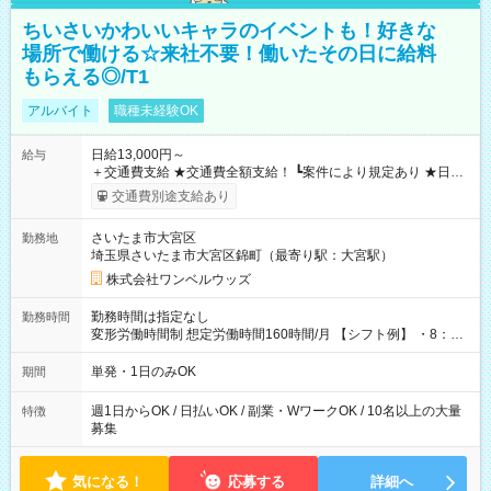
ちいさいかわいいキャラのイベントも！好きな
場所で働ける☆来社不要！働いたその日に給料
もらえる◎/T1
アルバイト
職種未経験OK
日給13,000円～
給与
＋交通費支給 ★交通費全額支給！ ┗案件により規定あり ★日払
いOK！（規定あり） ┗働いたその日に現金GET♪ お仕事後はコ
交通費別途支給あり
ンビニATMから 日払い分を引き落とせます！ 【試用期間】試
用期間なし
さいたま市大宮区
勤務地
埼玉県さいたま市大宮区錦町（最寄り駅：大宮駅）
株式会社ワンベルウッズ
勤務時間は指定なし
勤務時間
変形労働時間制 想定労働時間160時間/月 【シフト例】 ・8：00
～21：00
単発・1日のみOK
期間
週1日からOK / 日払いOK / 副業・WワークOK / 10名以上の大量
特徴
募集
気になる！
応募する
詳細へ