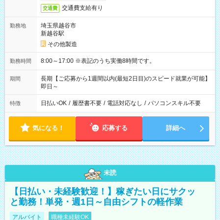
交通費支給有り
交通費
埼玉県越谷市
勤務地
新越谷駅
その他製造
8:00～17:00 ※表記のうち実働8時間です。
勤務時間
長期【ご応募から1週間以内(最短2日目)のスピード就業が可能】
期間
即日～
日払いOK
/
履歴書不要
/
電話対応なし
/
パソコンスキル不要
特徴
気になる！
応募する
詳細へ
未読
【日払い・未経験歓迎！】稼ぎたい日にサクッ
と勤務！単発・週1日～自由シフトの軽作業
アルバイト
職種未経験OK