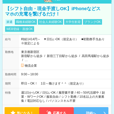
【シフト自由・現金手渡しOK】iPhoneなどス
マホの充電を繋げるだけ！
派遣
職種未経験OK
社会人未経験OK
大学生歓迎
ブランクOK
WEB登録・面接OK
時給1414円～ ▼日払いOK（規定あり） ■初勤務手当あり
給与
※規定による
東京都新宿区
勤務地
新宿駅から徒歩
/
新宿三丁目駅から徒歩
/
高田馬場駅から徒歩
/
…
物流企業
9:00～18:00
勤務時間
即日～OK！ 1日～働けます＾＾（規定あり）
期間
週1日からOK
/
日払いOK
/
履歴書不要
/
40～50代活躍中
/
副
特徴
業・WワークOK
/
服装自由
/
シフト勤務
/
10名以上の大量募
集
/
電話対応なし
/
パソコンスキル不要
気になる！
応募する
詳細へ