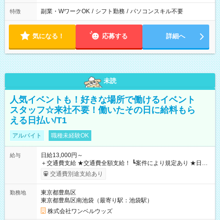
副業・WワークOK
/
シフト勤務
/
パソコンスキル不要
特徴
気になる！
応募する
詳細へ
未読
人気イベントも！好きな場所で働けるイベント
スタッフ☆来社不要！働いたその日に給料もら
える日払い/T1
アルバイト
職種未経験OK
日給13,000円～
給与
＋交通費支給 ★交通費全額支給！ ┗案件により規定あり ★日払
いOK！（規定あり） ┗働いたその日に現金GET♪ お仕事後はコ
交通費別途支給あり
ンビニATMから 日払い分を引き落とせます！ 【試用期間】試
用期間なし
東京都豊島区
勤務地
東京都豊島区南池袋（最寄り駅：池袋駅）
株式会社ワンベルウッズ