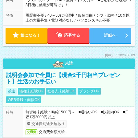
【8月中のスタートOK！急募！】2カ月～ ■ご応募から最短2～
期間
ね。 ※Wワーク希望の方へ 今ご覧のお仕事で希望する勤務時間
3日後に就業が可能です！
と、もう1つのお仕事の勤務時間。 合計で週40時間を超える場
合は応募できません。
履歴書不要
/
40～50代活躍中
/
服装自由
/
シフト勤務
/
10名以
特徴
上の大量募集
/
電話対応なし
/
パソコンスキル不要
気になる！
応募する
詳細へ
掲載日：2026.08.09
未読
説明会参加で全員に【現金2千円相当プレゼン
ト】生活のお手伝い
派遣
職種未経験OK
社会人未経験OK
ブランクOK
WEB登録・面接OK
無資格未経験：時給1500円～ ■週払いOK ■扶養内OK ■日
給与
収1万2000円以上
交通費別途支給あり
交通費全額支給
交通費