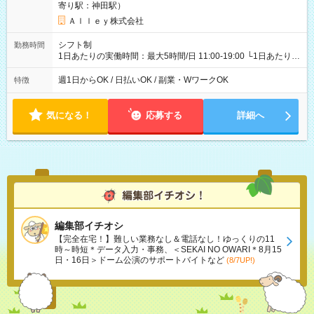
寄り駅：神田駅）
Ａｌｌｅｙ株式会社
シフト制
勤務時間
1日あたりの実働時間：最大5時間/日 11:00-19:00 └1日あたりの
実働時間：1-5時間 └上記の時間帯内であれば、いつでも勤務可
能！ └平日・土曜日の中で、お好きな曜日でご勤務いただけま
週1日からOK / 日払いOK / 副業・WワークOK
特徴
す！ 【シフト例】 ・11:00～14:00 ・16:30～19:00 ・13:00～
18:00 などのように、自由な働き方が可能なお仕事です！
気になる！
応募する
詳細へ
編集部イチオシ
【完全在宅！】難しい業務なし＆電話なし！ゆっくりの11
時～時短＊データ入力・事務、＜SEKAI NO OWARI＊8月15
日・16日＞ドーム公演のサポートバイトなど
(8/7UP!)