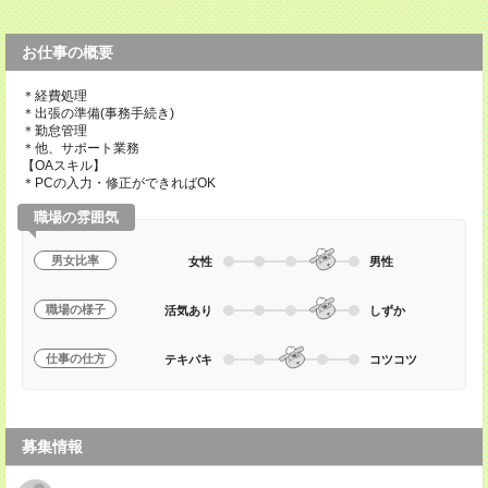
お仕事の概要
＊経費処理
＊出張の準備(事務手続き)
＊勤怠管理
＊他、サポート業務
【OAスキル】
＊PCの入力・修正ができればOK
職場の雰囲気
男女比率
女性
男性
職場の様子
活気あり
しずか
仕事の仕方
テキパキ
コツコツ
募集情報