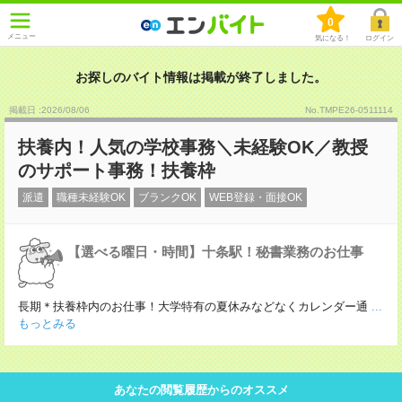
0
メニュー
気になる！
ログイン
お探しのバイト情報は掲載が終了しました。
掲載日 :2026
/
08
/
06
No.TMPE26-0511114
扶養内！人気の学校事務＼未経験OK／教授
のサポート事務！扶養枠
派遣
職種未経験OK
ブランクOK
WEB登録・面接OK
【選べる曜日・時間】十条駅！秘書業務のお仕事
長期＊扶養枠内のお仕事！大学特有の夏休みなどなくカレンダー通
...
もっとみる
あなたの閲覧履歴からのオススメ