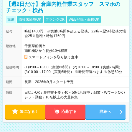
【週2日だけ】倉庫内軽作業スタッフ スマホの
チェック・検品
派遣
職種未経験OK
ブランクOK
WEB登録・面接OK
時給1400円 ※実働8時間を超える勤務、22時～翌5時勤務の場
給与
合25％割増：時給1750円
千葉県船橋市
勤務地
南船橋駅から徒歩10分程度
スマートフォンを取り扱う倉庫
(1)9:00～18:00（実働8時間） (2)10:00～18:00（実働7時間）
勤務時間
(3)10:00～17:00（実働6時間） ※時間帯選べます ※休憩60分
長期 2026年9月スタート予定
期間
日払いOK
/
履歴書不要
/
40～50代活躍中
/
副業・WワークOK
/
特徴
シフト勤務
/
10名以上の大量募集
気になる！
応募する
詳細へ