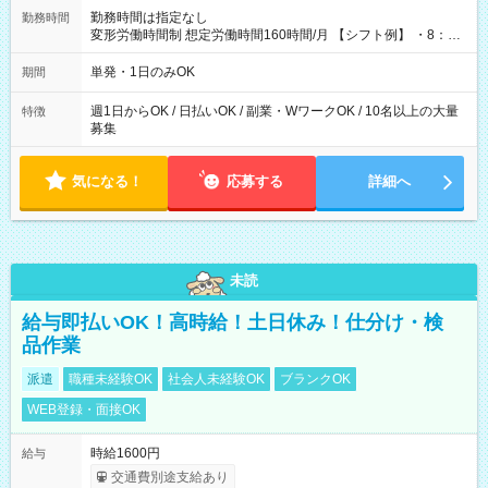
勤務時間は指定なし
勤務時間
変形労働時間制 想定労働時間160時間/月 【シフト例】 ・8：00
～21：00
単発・1日のみOK
期間
週1日からOK / 日払いOK / 副業・WワークOK / 10名以上の大量
特徴
募集
気になる！
応募する
詳細へ
未読
給与即払いOK！高時給！土日休み！仕分け・検
品作業
派遣
職種未経験OK
社会人未経験OK
ブランクOK
WEB登録・面接OK
時給1600円
給与
交通費別途支給あり