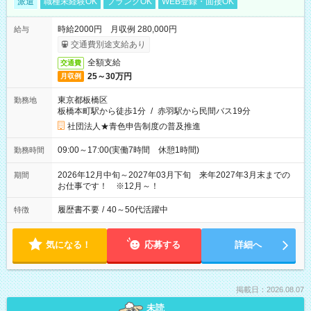
派遣
職種未経験OK
ブランクOK
WEB登録・面接OK
時給2000円 月収例 280,000円
給与
交通費別途支給あり
全額支給
交通費
25～30万円
月収例
東京都板橋区
勤務地
板橋本町駅から徒歩1分
/
赤羽駅から民間バス19分
社団法人★青色申告制度の普及推進
09:00～17:00(実働7時間 休憩1時間)
勤務時間
2026年12月中旬～2027年03月下旬 来年2027年3月末までの
期間
お仕事です！ ※12月～！
履歴書不要
/
40～50代活躍中
特徴
気になる！
応募する
詳細へ
掲載日：2026.08.07
未読