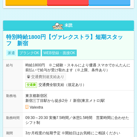
未読
特別時給1800円【ヴァレクストラ】短期スタッ
フ 新宿
派遣
ブランクOK
WEB登録・面接OK
時給1800円 ※ご経験・スキルにより優遇 スマホでかんたんに
給与
前払いで給与が受け取れます（※上限、条件あり）
交通費別途支給あり
交通費全額支給（規定あり）
交通費
東京都新宿区
勤務地
新宿三丁目駅から徒歩2分
/
新宿(東京メトロ)駅
Valextra
09:30～20:30 実働7.5時間／休憩1.5時間 営業時間に合わせた
勤務時間
シフト制
3か月程度の短期予定 ※開始日はお気軽にご相談ください
期間