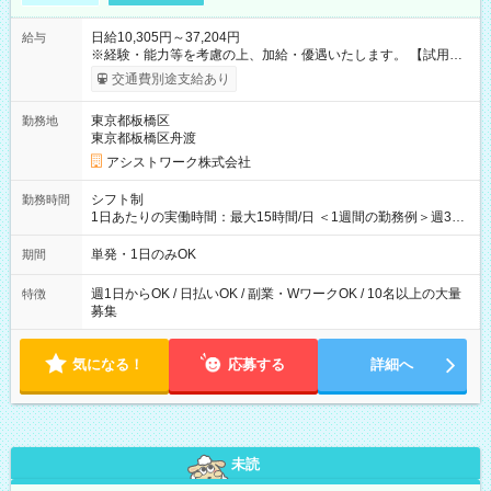
日給10,305円～37,204円
給与
※経験・能力等を考慮の上、加給・優遇いたします。 【試用期
間】試用期間なし
交通費別途支給あり
東京都板橋区
勤務地
東京都板橋区舟渡
アシストワーク株式会社
シフト制
勤務時間
1日あたりの実働時間：最大15時間/日 ＜1週間の勤務例＞週3回
勤務 勤務：月・水・金 休み：火・木・土・日 好きな時にお仕事
可能です！ ※1日あたりの最大実働時間は日勤、夜勤共に勤務し
単発・1日のみOK
期間
た時間になります。
週1日からOK / 日払いOK / 副業・WワークOK / 10名以上の大量
特徴
募集
気になる！
応募する
詳細へ
未読