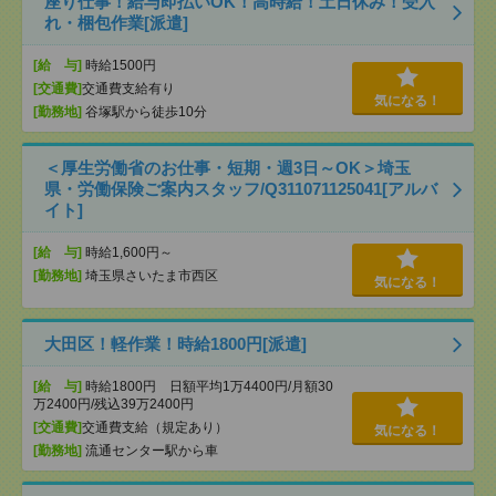
座り仕事！給与即払いOK！高時給！土日休み！受入
れ・梱包作業[派遣]
[給 与]
時給1500円
[交通費]
交通費支給有り
気になる！
[勤務地]
谷塚駅から徒歩10分
＜厚生労働省のお仕事・短期・週3日～OK＞埼玉
県・労働保険ご案内スタッフ/Q311071125041[アルバ
イト]
[給 与]
時給1,600円～
[勤務地]
埼玉県さいたま市西区
気になる！
大田区！軽作業！時給1800円[派遣]
[給 与]
時給1800円 日額平均1万4400円/月額30
万2400円/残込39万2400円
[交通費]
交通費支給（規定あり）
気になる！
[勤務地]
流通センター駅から車