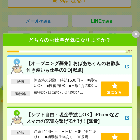
気になる！
メール
LINE
で送る
で送る
×
どちらのお仕事が気になりますか？
シェア
ツイート
ブックマーク
1
/10
【オープニング募集】おばあちゃんのお散歩
あなたの閲覧履歴からの
付き添いも仕事の1つ[派遣]
おすすめ
無資格未経験：時給1500円～ ■週払
給与
いOK ■扶養内OK ■日収1万2000円
以上
巣鴨駅 / 目白駅 / 北池袋駅 / …
気になる!
勤務地
【オープニング募集】おばあちゃんのお散歩付き添
いも仕事の1つ[派遣]
【シフト自由・現金手渡しOK】iPhoneなど
[給 与]
無資格未経験：時給1500円～ ■週払い
スマホの充電を繋げるだけ！[派遣]
OK ■扶養内OK ■日収1万2000円以上
[交通費]
交通費全額支給
気になる！
時給1414円～ ▼日払いOK（規定あ
給与
[勤務地]
巣鴨駅
/
目白駅
/
北池袋駅
/
…
り） ■初勤務手当あり ※規定によ