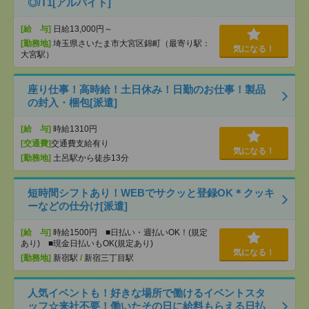
◎/T1[アルバイト]
[給 与]
日給13,000円～
[勤務地]
埼玉県さいたま市大宮区錦町（最寄り駅：
気になる！
大宮駅）
座り仕事！高時給！土日休み！日勤のお仕事！製品
の封入・梱包[派遣]
[給 与]
時給1310円
[交通費]
交通費支給有り
気になる！
[勤務地]
土呂駅から徒歩13分
短時間シフトあり！WEBでサクッと登録OK＊クッキ
ーなどの仕分け[派遣]
[給 与]
時給1500円 ■日払い・週払いOK！(規定
あり) ■現金日払いもOK(規定あり)
気になる！
[勤務地]
新宿駅
/
新宿三丁目駅
人気イベントも！好きな場所で働けるイベントスタ
ッフ☆来社不要！働いたその日に給料もらえる日払