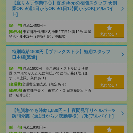
【座り＆手作業中心】香水shopの梱包スタッフ ★副
業OK ★週1日からOK ★1日1時間からOK[アルバイ
ト]
[給 与]
時給1,400円～
[勤務地]
東京都千代田区内神田2丁目14番12号 星屋
気になる！
第六ビル402号（最寄り駅：神田駅）
特別時給1800円【ヴァレクストラ】短期スタッフ
日本橋[派遣]
[給 与]
時給1800円 ※ご経験・スキルにより優
遇 スマホでかんたんに前払いで給与が受け取れま
す（※上限、条件あり）
[交通費]
交通費全額支給（規定あり）
気になる！
[勤務地]
東京都中央区 東京メトロ 日本橋駅から直
結（徒歩1分）
【無資格でも時給1,830円～】夜間見守りヘルパー✨
訪問介護（週1日から／夜勤専従） /Jb[アルバイト]
[給 与]
時給1,830円～