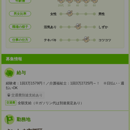
年齢層
20代
30
40
50
60
男女比率
女性
男性
職場の様子
活気あり
しずか
仕事の仕方
テキパキ
コツコツ
募集情報
給与
経験者：1回3万1579円！／介護福祉士：1回3万2725円～！ ※日払い・週
払いOK
交通費別途支給あり
全額支給（※ガソリン代は別途規定あり）
交通費
勤務地