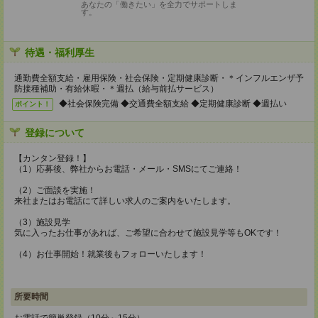
あなたの「働きたい」を全力でサポートしま
す。
待遇・福利厚生
通勤費全額支給・雇用保険・社会保険・定期健康診断・＊インフルエンザ予
防接種補助・有給休暇・＊週払（給与前払サービス）
◆社会保険完備 ◆交通費全額支給 ◆定期健康診断 ◆週払い
ポイント！
登録について
【カンタン登録！】
（1）応募後、弊社からお電話・メール・SMSにてご連絡！
（2）ご面談を実施！
来社またはお電話にて詳しい求人のご案内をいたします。
（3）施設見学
気に入ったお仕事があれば、ご希望に合わせて施設見学等もOKです！
（4）お仕事開始！就業後もフォローいたします！
所要時間