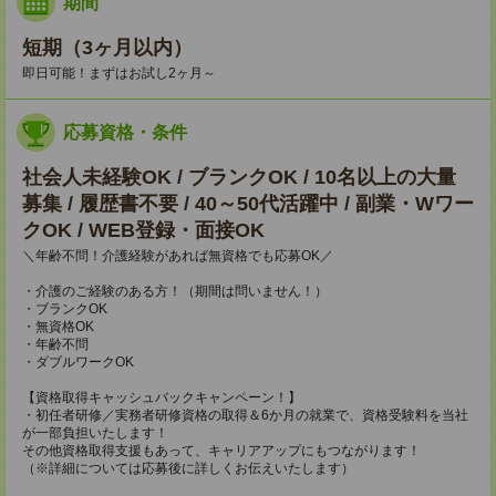
期間
短期（3ヶ月以内）
即日可能！まずはお試し2ヶ月～
応募資格・条件
社会人未経験OK / ブランクOK / 10名以上の大量
募集 / 履歴書不要 / 40～50代活躍中 / 副業・Wワー
クOK / WEB登録・面接OK
＼年齢不問！介護経験があれば無資格でも応募OK／
・介護のご経験のある方！（期間は問いません！）
・ブランクOK
・無資格OK
・年齢不問
・ダブルワークOK
【資格取得キャッシュバックキャンペーン！】
・初任者研修／実務者研修資格の取得＆6か月の就業で、資格受験料を当社
が一部負担いたします！
その他資格取得支援もあって、キャリアアップにもつながります！
（※詳細については応募後に詳しくお伝えいたします）