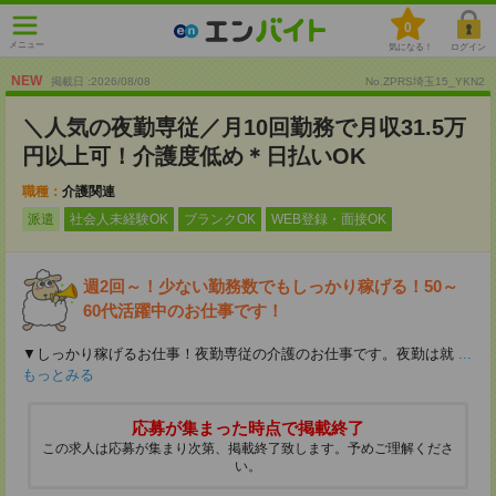
0
メニュー
気になる！
ログイン
NEW
掲載日 :2026
/
08
/
08
No.ZPRS埼玉15_YKN2
＼人気の夜勤専従／月10回勤務で月収31.5万
円以上可！介護度低め＊日払いOK
職種：
介護関連
派遣
社会人未経験OK
ブランクOK
WEB登録・面接OK
週2回～！少ない勤務数でもしっかり稼げる！50～
60代活躍中のお仕事です！
▼しっかり稼げるお仕事！夜勤専従の介護のお仕事です。夜勤は就
...
もっとみる
応募が集まった時点で掲載終了
この求人は応募が集まり次第、掲載終了致します。予めご理解くださ
い。