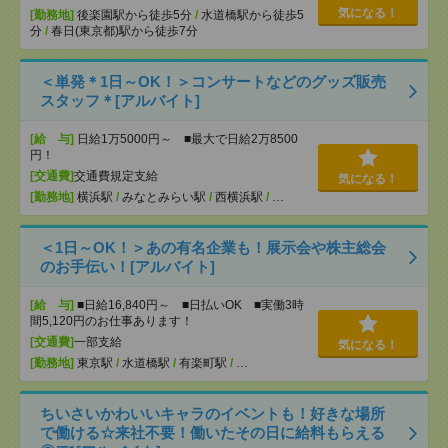
気になる！
[勤務地]
後楽園駅から徒歩5分
/
水道橋駅から徒歩5
分
/
春日(東京都)駅から徒歩7分
＜単発＊1日～OK！＞コンサートなどのグッズ販売
スタッフ＊[アルバイト]
[給 与]
日給1万5000円～ ■最大で日給2万8500
円！
[交通費]
交通費規定支給
気になる！
[勤務地]
横浜駅
/
みなとみらい駅
/
西横浜駅
/
…
＜1日～OK！＞あの有名企業も！展示会や株主総会
のお手伝い！[アルバイト]
[給 与]
■日給16,840円～ ■日払いOK ■実働3時
間5,120円のお仕事あります！
[交通費]
一部支給
気になる！
[勤務地]
東京駅
/
水道橋駅
/
有楽町駅
/
…
ちいさいかわいいキャラのイベントも！好きな場所
で働ける☆来社不要！働いたその日に給料もらえる