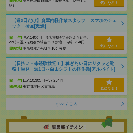
[勤務地]
埼玉県蓮田市閏戸（最寄り駅：伊奈中央
気になる！
駅）
【週2日だけ】倉庫内軽作業スタッフ スマホのチェ
ック・検品[派遣]
[給 与]
時給1400円 ※実働8時間を超える勤務、
22時～翌5時勤務の場合25％割増：時給1750円
気になる！
[勤務地]
南船橋駅から徒歩10分程度
【日払い・未経験歓迎！】稼ぎたい日にサクッと勤
務！単発・週1日～自由シフトの軽作業[アルバイト]
[給 与]
日給10,305円～37,204円
[勤務地]
東京都墨田区東向島
気になる！
すべて見る