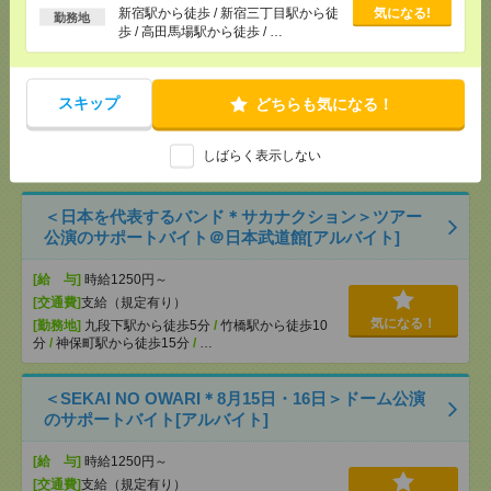
る
新宿駅から徒歩 / 新宿三丁目駅から徒
気になる!
勤務地
歩 / 高田馬場駅から徒歩 / …
【シフト自由・現金手渡しOK】iPhoneなどスマホの
充電を繋げるだけ！[派遣]
スキップ
どちらも気になる！
[給 与]
時給1414円～ ▼日払いOK（規定あ
り） ■初勤務手当あり ※規定による
[勤務地]
新宿駅から徒歩
/
新宿三丁目駅から徒歩
/
気になる！
しばらく表示しない
高田馬場駅から徒歩
/
…
＜日本を代表するバンド＊サカナクション＞ツアー
公演のサポートバイト＠日本武道館[アルバイト]
[給 与]
時給1250円～
[交通費]
支給（規定有り）
気になる！
[勤務地]
九段下駅から徒歩5分
/
竹橋駅から徒歩10
分
/
神保町駅から徒歩15分
/
…
＜SEKAI NO OWARI＊8月15日・16日＞ドーム公演
のサポートバイト[アルバイト]
[給 与]
時給1250円～
[交通費]
支給（規定有り）