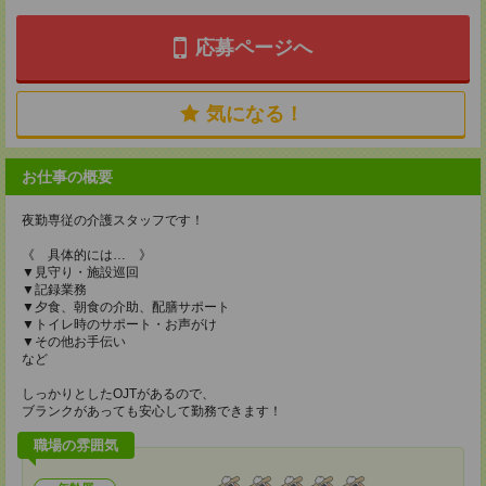
応募ページへ
気になる！
お仕事の概要
夜勤専従の介護スタッフです！
《 具体的には… 》
▼見守り・施設巡回
▼記録業務
▼夕食、朝食の介助、配膳サポート
▼トイレ時のサポート・お声がけ
▼その他お手伝い
など
しっかりとしたOJTがあるので、
ブランクがあっても安心して勤務できます！
職場の雰囲気