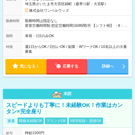
埼玉県さいたま市大宮区錦町（最寄り駅：大宮駅）
株式会社ワンベルウッズ
勤務時間は指定なし
勤務時間
変形労働時間制 想定労働時間160時間/月 【シフト例】 ・8：00
～21：00
単発・1日のみOK
期間
週1日からOK / 日払いOK / 副業・WワークOK / 10名以上の大量
特徴
募集
気になる！
応募する
詳細へ
未読
スピードよりも丁寧に！未経験OK！作業はカン
タン×完全座り
派遣
職種未経験OK
ブランクOK
WEB登録・面接OK
時給1500円
給与