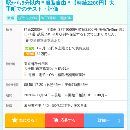
駅から5分以内＊服装自由＊【時給2200円】大
手町でのテスト・評価
派遣
ブランクOK
WEB登録・面接OK
時給2200円 月収例 37万9500円 時給2200円×実働7h45m×週5
給与
日×4週+残業15h ※月収例を保証するものではありません。
交通費別途支給あり
1ヶ月3万円を上限として実費支給
交通費
30万円～
月収例
東京都千代田区
勤務地
大手町(東京都)駅から徒歩1分
電機・電子・OA・精密機器関連商社
08:50-17:20（休憩45分）実働7時間45分
勤務時間
2026年08月24日～長期 ※開始日相談OK ※08月～
期間
履歴書不要
/
40～50代活躍中
/
服装自由
特徴
気になる！
応募する
詳細へ