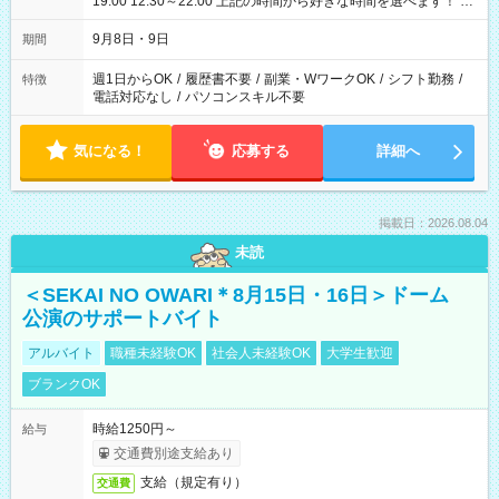
19:00 12:30～22:00 上記の時間から好きな時間を選べます！ ※
時間は変更となる可能性があります
9月8日・9日
期間
週1日からOK
/
履歴書不要
/
副業・WワークOK
/
シフト勤務
/
特徴
電話対応なし
/
パソコンスキル不要
気になる！
応募する
詳細へ
掲載日：2026.08.04
未読
＜SEKAI NO OWARI＊8月15日・16日＞ドーム
公演のサポートバイト
アルバイト
職種未経験OK
社会人未経験OK
大学生歓迎
ブランクOK
時給1250円～
給与
交通費別途支給あり
支給（規定有り）
交通費