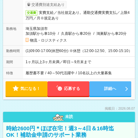
交通費別途支給あり
実費支給／当社規定あり。通勤交通費実費支払／上限4
交通費
万円／月※規定あり
埼玉県加須市
勤務地
加須駅から車10分
/
久喜駅から車20分
/
鴻巣駅から車20分
物流・ロジスティクス
(1)09:00-17:00(休憩60分) ※休憩（12:00-12:50、15:00-15:10）
勤務時間
1ヶ月以上3ヶ月未満／即日～9月末まで
期間
履歴書不要
/
40～50代活躍中
/
10名以上の大量募集
特徴
気になる！
応募する
詳細へ
掲載日：2026.08.07
未読
時給2600円＊ほぼ在宅！週3～4日＆16時迄
OK！補助金申請のサポート業務