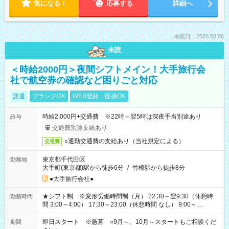
気になる！
応募する
詳細へ
掲載日：2026.08.06
未読
＜時給2000円＞夜間シフトメイン！大手旅行会
社で航空券の確認など困りごと対応
派遣
ブランクOK
WEB登録・面接OK
時給2,000円+交通費 ※22時～翌5時は深夜手当別途あり
給与
交通費別途支給あり
○通勤交通費の支給あり（当社規定による）
交通費
東京都千代田区
勤務地
大手町(東京都)駅から徒歩6分
/
竹橋駅から徒歩8分
●大手旅行会社●
★シフト制 ※変形労働時間制（月） 22:30～翌9:30（休憩時
勤務時間
間 3:00～4:00） 17:30～23:00（休憩時間 なし） 9:00～
17:30（休憩時間 12:00～13:00）⇒基本は研修時のみ（例外あ
り） 他、派遣先の規定による
即日スタート ※急募 ○9月～、10月～スタートもご相談くだ
期間