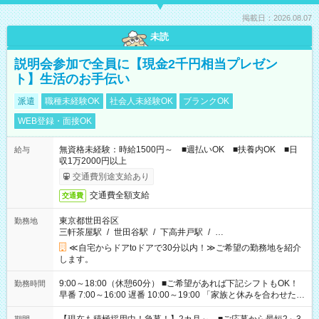
掲載日：2026.08.07
未読
説明会参加で全員に【現金2千円相当プレゼン
ト】生活のお手伝い
派遣
職種未経験OK
社会人未経験OK
ブランクOK
WEB登録・面接OK
無資格未経験：時給1500円～ ■週払いOK ■扶養内OK ■日
給与
収1万2000円以上
交通費別途支給あり
交通費全額支給
交通費
東京都世田谷区
勤務地
三軒茶屋駅
/
世田谷駅
/
下高井戸駅
/
…
≪自宅からドアtoドアで30分以内！≫ご希望の勤務地を紹介
します。
9:00～18:00（休憩60分） ■ご希望があれば下記シフトもOK！
勤務時間
早番 7:00～16:00 遅番 10:00～19:00 「家族と休みを合わせた
い」 「余裕を持って夕飯の準備がしたい」 「できれば残業はし
たくない」 など、ご希望を教えてくださいね。 ※Wワーク希望