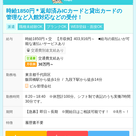
時給1850円＊返却済みICカードと貸出カードの
管理など入館対応などの受付！
派遣
職種未経験OK
ブランクOK
WEB登録・面接OK
時給1850円＋交 【月収例】403,916円～ ■給与の前払いが可
給与
能な速払いサービスあり
交通費別途支給あり
交通費支給あり
交通費
30万円～
月収例
東京都千代田区
勤務地
飯田橋駅から徒歩1分
/
九段下駅から徒歩14分
ビル管理会社
8:20～18:40 ※休憩計100分。シフト制で表記のうち実働7時間
勤務時間
30分です。
【急募】即日～長期 ※開始日はご相談可能です！ ※8月～！
期間
履歴書不要
特徴