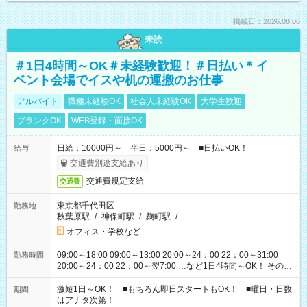
掲載日：2026.08.06
未読
＃1日4時間～OK＃未経験歓迎！＃日払い＊イ
ベント会場でイスや机の運搬のお仕事
アルバイト
職種未経験OK
社会人未経験OK
大学生歓迎
ブランクOK
WEB登録・面接OK
日給：10000円～ 半日：5000円～ ■日払いOK！
給与
交通費別途支給あり
交通費規定支給
交通費
東京都千代田区
勤務地
秋葉原駅
/
神保町駅
/
麹町駅
/
…
オフィス・学校など
09:00～18:00 09:00～13:00 20:00～24：00 22：00～31:00
勤務時間
20:00～24：00 22：00～翌7:00 …など1日4時間～OK！ その他
シフトもございます！ お気軽にご相談ください！
激短1日～OK！ ■もちろん即日スタートもOK！ ■曜日・日数
期間
はアナタ次第！