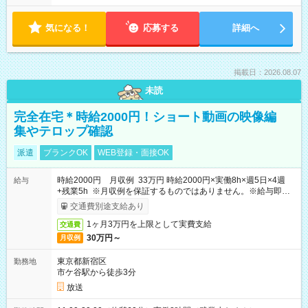
気になる！
応募する
詳細へ
掲載日：2026.08.07
未読
完全在宅＊時給2000円！ショート動画の映像編
集やテロップ確認
派遣
ブランクOK
WEB登録・面接OK
時給2000円 月収例 33万円 時給2000円×実働8h×週5日×4週
給与
+残業5h ※月収例を保証するものではありません。※給与即受
取りサービス利用可（利用条件有）
交通費別途支給あり
1ヶ月3万円を上限として実費支給
交通費
30万円～
月収例
東京都新宿区
勤務地
市ケ谷駅から徒歩3分
放送