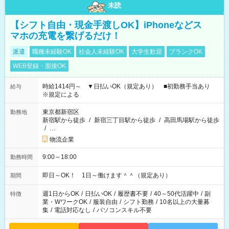
未読
【シフト自由・現金手渡しOK】iPhoneなどス
マホの充電を繋げるだけ！
派遣
職種未経験OK
社会人未経験OK
大学生歓迎
ブランクOK
WEB登録・面接OK
時給1414円～ ▼日払いOK（規定あり） ■初勤務手当あり
給与
※規定による
東京都新宿区
勤務地
新宿駅から徒歩
/
新宿三丁目駅から徒歩
/
高田馬場駅から徒歩
/
…
物流企業
9:00～18:00
勤務時間
即日～OK！ 1日～働けます＾＾（規定あり）
期間
週1日からOK
/
日払いOK
/
履歴書不要
/
40～50代活躍中
/
副
特徴
業・WワークOK
/
服装自由
/
シフト勤務
/
10名以上の大量募
集
/
電話対応なし
/
パソコンスキル不要