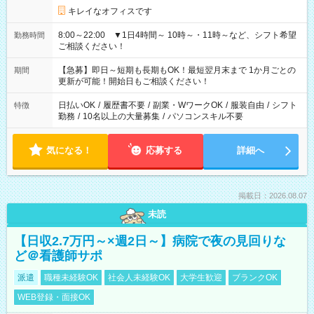
キレイなオフィスです
8:00～22:00 ▼1日4時間～ 10時～・11時～など、シフト希望
勤務時間
ご相談ください！
【急募】即日～短期も長期もOK！最短翌月末まで 1か月ごとの
期間
更新が可能！開始日もご相談ください！
日払いOK
/
履歴書不要
/
副業・WワークOK
/
服装自由
/
シフト
特徴
勤務
/
10名以上の大量募集
/
パソコンスキル不要
気になる！
応募する
詳細へ
掲載日：2026.08.07
未読
【日収2.7万円～×週2日～】病院で夜の見回りな
ど＠看護師サポ
派遣
職種未経験OK
社会人未経験OK
大学生歓迎
ブランクOK
WEB登録・面接OK