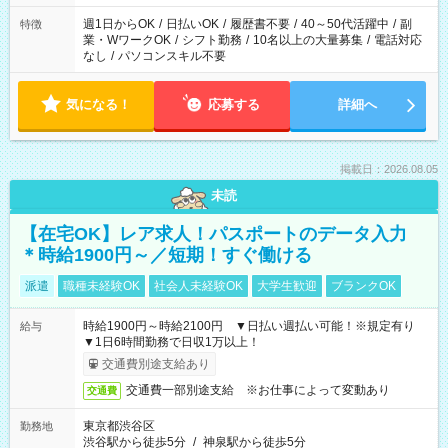
週1日からOK
/
日払いOK
/
履歴書不要
/
40～50代活躍中
/
副
特徴
業・WワークOK
/
シフト勤務
/
10名以上の大量募集
/
電話対応
なし
/
パソコンスキル不要
気になる！
応募する
詳細へ
掲載日：2026.08.05
未読
【在宅OK】レア求人！パスポートのデータ入力
＊時給1900円～／短期！すぐ働ける
派遣
職種未経験OK
社会人未経験OK
大学生歓迎
ブランクOK
時給1900円～時給2100円 ▼日払い週払い可能！※規定有り
給与
▼1日6時間勤務で日収1万以上！
交通費別途支給あり
交通費一部別途支給 ※お仕事によって変動あり
交通費
東京都渋谷区
勤務地
渋谷駅から徒歩5分
/
神泉駅から徒歩5分