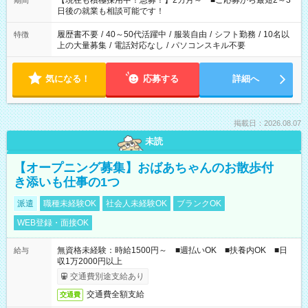
【現在も積極採用中！急募！】2カ月～ ■ご応募から最短2～3
期間
の方へ 今ご覧のお仕事で希望する勤務時間と、もう1つのお仕事
日後の就業も相談可能です！
の勤務時間。 合計で週40時間を超える場合は応募できません。
履歴書不要
/
40～50代活躍中
/
服装自由
/
シフト勤務
/
10名以
特徴
上の大量募集
/
電話対応なし
/
パソコンスキル不要
気になる！
応募する
詳細へ
掲載日：2026.08.07
未読
【オープニング募集】おばあちゃんのお散歩付
き添いも仕事の1つ
派遣
職種未経験OK
社会人未経験OK
ブランクOK
WEB登録・面接OK
無資格未経験：時給1500円～ ■週払いOK ■扶養内OK ■日
給与
収1万2000円以上
交通費別途支給あり
交通費全額支給
交通費