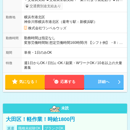
いOK！（規定あり） ┗働いたその日に現金GET♪ お仕事後はコ
交通費別途支給あり
ンビニATMから 日払い分を引き落とせます！ 【試用期間】試
用期間なし
横浜市港北区
勤務地
神奈川県横浜市港北区（最寄り駅：新横浜駅）
株式会社ワンベルウッズ
勤務時間は指定なし
勤務時間
変形労働時間制 想定労働時間160時間/月 【シフト例】 ・8：00
～21：00
単発・1日のみOK
期間
週1日からOK / 日払いOK / 副業・WワークOK / 10名以上の大量
特徴
募集
気になる！
応募する
詳細へ
未読
大田区！軽作業！時給1800円
派遣
職種未経験OK
ブランクOK