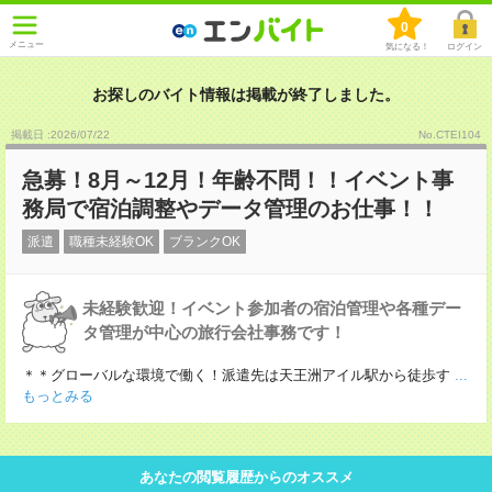
0
メニュー
気になる！
ログイン
お探しのバイト情報は掲載が終了しました。
掲載日 :2026
/
07
/
22
No.CTEI104
急募！8月～12月！年齢不問！！イベント事
務局で宿泊調整やデータ管理のお仕事！！
派遣
職種未経験OK
ブランクOK
未経験歓迎！イベント参加者の宿泊管理や各種デー
タ管理が中心の旅行会社事務です！
＊＊グローバルな環境で働く！派遣先は天王洲アイル駅から徒歩す
...
もっとみる
あなたの閲覧履歴からのオススメ