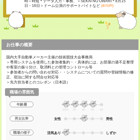
時～時短＊データ入力・事務、＜SEKAI NO OWARI＊8月15
日・16日＞ドーム公演のサポートバイトなど
(8/7UP!)
お仕事の概要
国内大手自動車メーカー主催の技術競技大会事務局
＞専用システムを使用した参加者集約・・具体的には、お部屋の過不足整理
や客室の振り分け、取消料との管理コントロール等
＞参加者からの問い合わせ対応・・システムについての質問や登録情報の修
正、宿泊に関する問合せ対応等
＞先方担当者とのコレポン（日本語）
職場の雰囲気
年齢層
20代
30
40
50
60
男女比率
女性
男性
職場の様子
活気あり
しずか