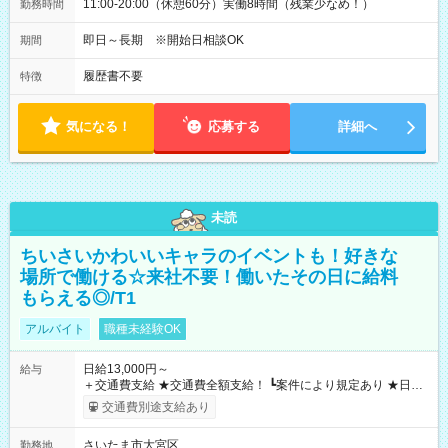
11:00-20:00（休憩60分）実働8時間（残業少なめ！）
勤務時間
即日～長期 ※開始日相談OK
期間
履歴書不要
特徴
気になる！
応募する
詳細へ
未読
ちいさいかわいいキャラのイベントも！好きな
場所で働ける☆来社不要！働いたその日に給料
もらえる◎/T1
アルバイト
職種未経験OK
日給13,000円～
給与
＋交通費支給 ★交通費全額支給！ ┗案件により規定あり ★日払
いOK！（規定あり） ┗働いたその日に現金GET♪ お仕事後はコ
交通費別途支給あり
ンビニATMから 日払い分を引き落とせます！ 【試用期間】試
用期間なし
さいたま市大宮区
勤務地