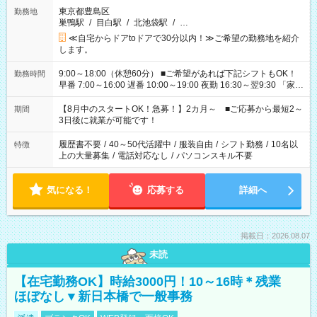
東京都豊島区
勤務地
巣鴨駅
/
目白駅
/
北池袋駅
/
…
≪自宅からドアtoドアで30分以内！≫ご希望の勤務地を紹介
します。
9:00～18:00（休憩60分） ■ご希望があれば下記シフトもOK！
勤務時間
早番 7:00～16:00 遅番 10:00～19:00 夜勤 16:30～翌9:30 「家族
と休みを合わせたい」 「余裕を持って夕飯の準備がしたい」
「できれば残業はしたくない」 など、ご希望を教えてください
【8月中のスタートOK！急募！】2カ月～ ■ご応募から最短2～
期間
ね。 ※Wワーク希望の方へ 今ご覧のお仕事で希望する勤務時間
3日後に就業が可能です！
と、もう1つのお仕事の勤務時間。 合計で週40時間を超える場
合は応募できません。
履歴書不要
/
40～50代活躍中
/
服装自由
/
シフト勤務
/
10名以
特徴
上の大量募集
/
電話対応なし
/
パソコンスキル不要
気になる！
応募する
詳細へ
掲載日：2026.08.07
未読
【在宅勤務OK】時給3000円！10～16時＊残業
ほぼなし▼新日本橋で一般事務