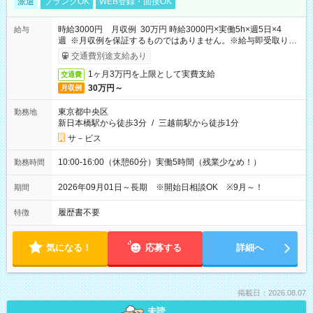
派遣
ブランクOK
WEB登録・面接OK
時給3000円 月収例 30万円 時給3000円×実働5h×週5日×4
給与
週 ※月収例を保証するものではありません。※給与即受取りサ
ービス利用可（利用条件有）
交通費別途支給あり
1ヶ月3万円を上限として実費支給
交通費
30万円～
月収例
東京都中央区
勤務地
新日本橋駅から徒歩3分
/
三越前駅から徒歩1分
サ－ビス
10:00-16:00（休憩60分）実働5時間（残業少なめ！）
勤務時間
2026年09月01日～長期 ※開始日相談OK ※9月～！
期間
履歴書不要
特徴
気になる！
応募する
詳細へ
掲載日：2026.08.07
未読