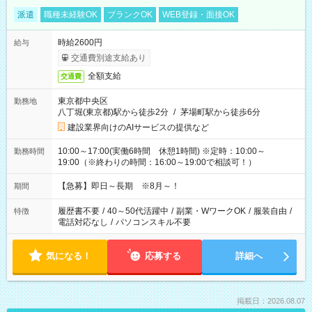
派遣
職種未経験OK
ブランクOK
WEB登録・面接OK
時給2600円
給与
交通費別途支給あり
全額支給
交通費
東京都中央区
勤務地
八丁堀(東京都)駅から徒歩2分
/
茅場町駅から徒歩6分
建設業界向けのAIサービスの提供など
10:00～17:00(実働6時間 休憩1時間) ※定時：10:00～
勤務時間
19:00（※終わりの時間：16:00～19:00で相談可！）
【急募】即日～長期 ※8月～！
期間
履歴書不要
/
40～50代活躍中
/
副業・WワークOK
/
服装自由
/
特徴
電話対応なし
/
パソコンスキル不要
気になる！
応募する
詳細へ
掲載日：2026.08.07