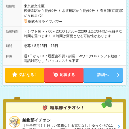
東京都文京区
勤務地
後楽園駅から徒歩5分
/
水道橋駅から徒歩5分
/
春日(東京都)駅
から徒歩7分
株式会社ライブパワー
＜シフト例＞ 7:00～23:00 13:30～22:00 上記の時間から好きな
勤務時間
時間を選べます！ ※時間は変更となる可能性があります
急募！8月15日・16日
期間
週1日からOK
/
履歴書不要
/
副業・WワークOK
/
シフト勤務
/
特徴
電話対応なし
/
パソコンスキル不要
気になる！
応募する
詳細へ
編集部イチオシ
【完全在宅！】難しい業務なし＆電話なし！ゆっくりの11