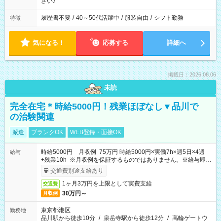
さい♪
履歴書不要
/
40～50代活躍中
/
服装自由
/
シフト勤務
特徴
気になる！
応募する
詳細へ
掲載日：2026.08.06
未読
完全在宅＊時給5000円！残業ほぼなし▼品川で
の治験関連
派遣
ブランクOK
WEB登録・面接OK
時給5000円 月収例 75万円 時給5000円×実働7h×週5日×4週
給与
+残業10h ※月収例を保証するものではありません。※給与即受
取りサービス利用可（利用条件有）
交通費別途支給あり
1ヶ月3万円を上限として実費支給
交通費
30万円～
月収例
東京都港区
勤務地
品川駅から徒歩10分
/
泉岳寺駅から徒歩12分
/
高輪ゲートウ