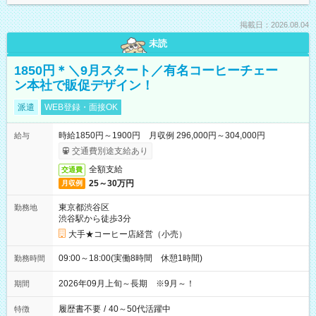
掲載日：2026.08.04
未読
1850円＊＼9月スタート／有名コーヒーチェー
ン本社で販促デザイン！
派遣
WEB登録・面接OK
時給1850円～1900円 月収例 296,000円～304,000円
給与
交通費別途支給あり
全額支給
交通費
25～30万円
月収例
東京都渋谷区
勤務地
渋谷駅から徒歩3分
大手★コーヒー店経営（小売）
09:00～18:00(実働8時間 休憩1時間)
勤務時間
2026年09月上旬～長期 ※9月～！
期間
履歴書不要
/
40～50代活躍中
特徴