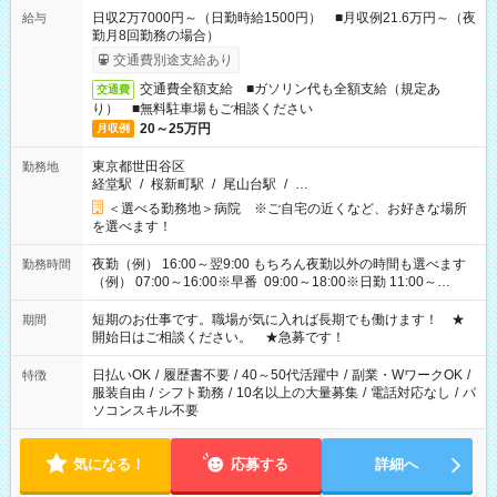
日収2万7000円～（日勤時給1500円） ■月収例21.6万円～（夜
給与
勤月8回勤務の場合）
交通費別途支給あり
交通費全額支給 ■ガソリン代も全額支給（規定あ
交通費
り） ■無料駐車場もご相談ください
20～25万円
月収例
東京都世田谷区
勤務地
経堂駅
/
桜新町駅
/
尾山台駅
/
…
＜選べる勤務地＞病院 ※ご自宅の近くなど、お好きな場所
を選べます！
夜勤（例） 16:00～翌9:00 もちろん夜勤以外の時間も選べます
勤務時間
（例） 07:00～16:00※早番 09:00～18:00※日勤 11:00～
20:00※遅番 ※時間は、固定・選べる施設もあるので、ご希望が
あれば調整できます！ ※シフト制。勤務地により実働時間が異
短期のお仕事です。職場が気に入れば長期でも働けます！ ★
期間
なります。★家庭の都合でお休みが必要な場合も遠慮なくご相
開始日はご相談ください。 ★急募です！
談ください。
日払いOK
/
履歴書不要
/
40～50代活躍中
/
副業・WワークOK
/
特徴
服装自由
/
シフト勤務
/
10名以上の大量募集
/
電話対応なし
/
パ
ソコンスキル不要
気になる！
応募する
詳細へ