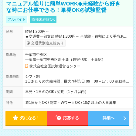
マニュアル通りに簡単WORK◆未経験から好き
な時にお仕事できる！単発OK◎試験監督
アルバイト
職種未経験OK
時給1,300円～
給与
★交通費一部支給 時給1,300円～ ※試験・役割により手当あり
※勤務回数により昇給あり 【即給（前払い）オプションあ
交通費別途支給あり
り！】 希望される場合、勤務から1週間ほどで給与の一部を受け
取れます。 ※手数料418円がかかります。 【過去試験日の収入
千葉市中央区
勤務地
例】 ・河合塾模擬試験 8:30～17:30（休憩1時間） 時給1,300円
千葉県千葉市中央区新千葉（最寄り駅：千葉駅）
×8時間＝日収10,400円＋交通費 ※当日の役割により時給＋100
円の場合あり ・国家試験 7:00～13:30（休憩なし） 時給1,300
株式会社全国試験運営センター
円（役割手当＋100円）×6時間＝日収8,400円＋交通費 【試用期
間】試用期間なし
シフト制
勤務時間
1日あたりの実働時間：最大7時間/日 09：00～17：00 ※勤務時
間は 試験により異なります。
単発・1日のみOK / 短期（1ヶ月以内）
期間
週1日からOK / 副業・WワークOK / 10名以上の大量募集
特徴
気になる！
応募する
詳細へ