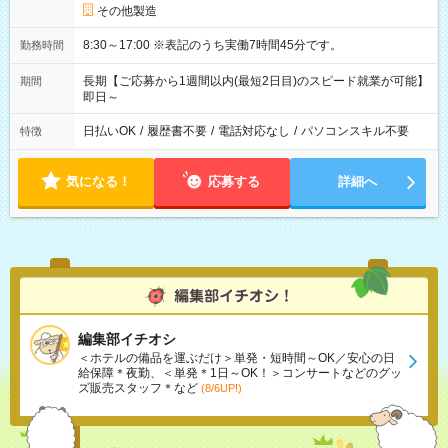
その他製造
8:30～17:00 ※表記のうち実働7時間45分です。
勤務時間
長期【ご応募から1週間以内(最短2日目)のスピード就業が可能】
期間
即日～
日払いOK
/
履歴書不要
/
電話対応なし
/
パソコンスキル不要
特徴
気になる！
応募する
詳細へ
編集部イチオシ
＜ホテルの備品を運ぶだけ＞単発・短時間～OK／安心の日
給保障＊夜勤、＜単発＊1日～OK！＞コンサートなどのグッ
ズ販売スタッフ＊など
(8/6UP!)