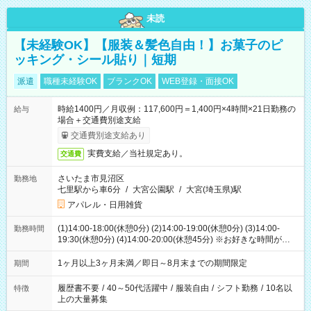
未読
【未経験OK】【服装＆髪色自由！】お菓子のピ
ッキング・シール貼り｜短期
派遣
職種未経験OK
ブランクOK
WEB登録・面接OK
時給1400円／月収例：117,600円＝1,400円×4時間×21日勤務の
給与
場合＋交通費別途支給
交通費別途支給あり
実費支給／当社規定あり。
交通費
さいたま市見沼区
勤務地
七里駅から車6分
/
大宮公園駅
/
大宮(埼玉県)駅
アパレル・日用雑貨
(1)14:00-18:00(休憩0分) (2)14:00-19:00(休憩0分) (3)14:00-
勤務時間
19:30(休憩0分) (4)14:00-20:00(休憩45分) ※お好きな時間が選べ
ます
1ヶ月以上3ヶ月未満／即日～8月末までの期間限定
期間
履歴書不要
/
40～50代活躍中
/
服装自由
/
シフト勤務
/
10名以
特徴
上の大量募集