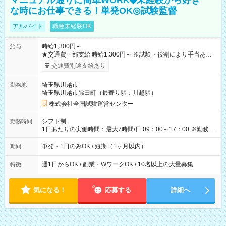
マニュアル通りに簡単WORK◆未経験から好き
な時にお仕事できる！単発OK◎試験監督
アルバイト
職種未経験OK
時給1,300円～
給与
★交通費一部支給 時給1,300円～ ※試験・役割により手当あり
※勤務回数により昇給あり 【即給（前払い）オプションあ
交通費別途支給あり
り！】 希望される場合、勤務から1週間ほどで給与の一部を受け
取れます。 ※手数料418円がかかります。 【過去試験日の収入
埼玉県川越市
勤務地
例】 ・河合塾模擬試験 8:30～17:30（休憩1時間） 時給1,300円
埼玉県川越市脇田町（最寄り駅：川越駅）
×8時間＝日収10,400円＋交通費 ※当日の役割により時給＋100
円の場合あり ・国家試験 7:00～13:30（休憩なし） 時給1,300
株式会社全国試験運営センター
円（役割手当＋100円）×6時間＝日収8,400円＋交通費 【試用期
間】試用期間なし
シフト制
勤務時間
1日あたりの実働時間：最大7時間/日 09：00～17：00 ※勤務時
間は 試験により異なります。
単発・1日のみOK / 短期（1ヶ月以内）
期間
週1日からOK / 副業・WワークOK / 10名以上の大量募集
特徴
気になる！
応募する
詳細へ