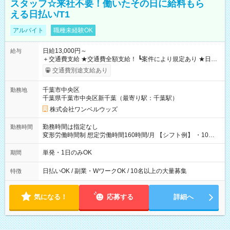
スタッフ☆来社不要！働いたその日に給料もら
える日払い/T1
アルバイト
職種未経験OK
日給13,000円～
給与
＋交通費支給 ★交通費全額支給！ ┗案件により規定あり ★日払
いOK！（規定あり） ┗働いたその日に現金GET♪ お仕事後はコ
交通費別途支給あり
ンビニATMから 日払い分を引き落とせます！ 【試用期間】試
用期間なし
千葉市中央区
勤務地
千葉県千葉市中央区新千葉（最寄り駅：千葉駅）
株式会社ワンベルウッズ
勤務時間は指定なし
勤務時間
変形労働時間制 想定労働時間160時間/月 【シフト例】 ・10：
00～20：00
単発・1日のみOK
期間
日払いOK / 副業・WワークOK / 10名以上の大量募集
特徴
気になる！
応募する
詳細へ