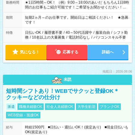
★1日5時間～OK！ （例）9:00～18:00のあいだ もちろん1日8時
勤務時間
間のお仕事もご紹介可能です！ご希望をお聞かせください！★
家庭の都合でお休みが必要な場合も遠慮なくご相談ください。
※週最低15時間以上の勤務が必要です
短期2ヵ月～のお仕事です。開始日はご相談ください！ ★急募
期間
です！
日払いOK
/
履歴書不要
/
40～50代活躍中
/
服装自由
/
シフト勤
特徴
務
/
10名以上の大量募集
/
電話対応なし
/
パソコンスキル不要
気になる！
応募する
詳細へ
掲載日：2026.08.06
未読
短時間シフトあり！WEBでサクッと登録OK＊
クッキーなどの仕分け
派遣
職種未経験OK
社会人未経験OK
大学生歓迎
ブランクOK
WEB登録・面接OK
時給1500円 ■日払い・週払いOK！(規定あり) ■現金日払いも
給与
OK(規定あり)