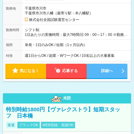
り！】 希望される場合、勤務から1週間ほどで給与の一部を受け
取れます。 ※手数料418円がかかります。 【過去試験日の収入
千葉県市川市
勤務地
例】 ・河合塾模擬試験 8:30～17:30（休憩1時間） 時給1,300円
千葉県市川市八幡（最寄り駅：本八幡駅）
×8時間＝日収10,400円＋交通費 ※当日の役割により時給＋100
円の場合あり ・国家試験 7:00～13:30（休憩なし） 時給1,300
株式会社全国試験運営センター
円（役割手当＋100円）×6時間＝日収8,400円＋交通費 【試用期
間】試用期間なし
シフト制
勤務時間
1日あたりの実働時間：最大7時間/日 09：00～17：00 ※勤務時
間は 試験により異なります。
単発・1日のみOK / 短期（1ヶ月以内）
期間
週1日からOK / 副業・WワークOK / 10名以上の大量募集
特徴
気になる！
応募する
詳細へ
未読
特別時給1800円【ヴァレクストラ】短期スタッ
フ 日本橋
派遣
ブランクOK
WEB登録・面接OK