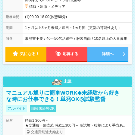
赤羽駅からバス10分
/
川口元郷駅
情報・出版・メディア
(1)09:00-18:00(休憩60分)
勤務時間
1ヶ月以上3ヶ月未満／即日～1ヵ月間（更新の可能性あり）
期間
履歴書不要
/
40～50代活躍中
/
服装自由
/
10名以上の大量募集
特徴
気になる！
応募する
詳細へ
未読
マニュアル通りに簡単WORK◆未経験から好き
な時にお仕事できる！単発OK◎試験監督
アルバイト
職種未経験OK
時給1,300円～
給与
★交通費一部支給 時給1,300円～ ※試験・役割により手当あり
※勤務回数により昇給あり 【即給（前払い）オプションあ
交通費別途支給あり