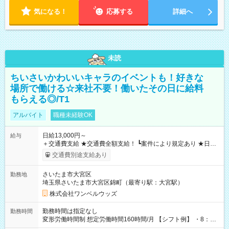
気になる！
応募する
詳細へ
未読
ちいさいかわいいキャラのイベントも！好きな
場所で働ける☆来社不要！働いたその日に給料
もらえる◎/T1
アルバイト
職種未経験OK
日給13,000円～
給与
＋交通費支給 ★交通費全額支給！ ┗案件により規定あり ★日払
いOK！（規定あり） ┗働いたその日に現金GET♪ お仕事後はコ
交通費別途支給あり
ンビニATMから 日払い分を引き落とせます！ 【試用期間】試
用期間なし
さいたま市大宮区
勤務地
埼玉県さいたま市大宮区錦町（最寄り駅：大宮駅）
株式会社ワンベルウッズ
勤務時間は指定なし
勤務時間
変形労働時間制 想定労働時間160時間/月 【シフト例】 ・8：00
～21：00