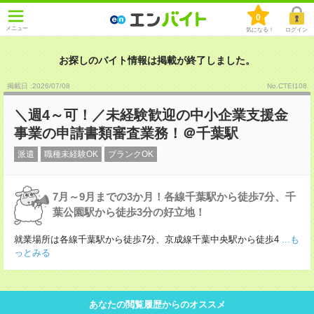
0
メニュー
気になる！
ログイン
お探しのバイト情報は掲載が終了しました。
掲載日 :2026
/
07
/
08
No.CTEI108
＼週4～可！／未経験歓迎の中小企業支援金
事業の申請書類審査業務！＠千葉駅
派遣
職種未経験OK
ブランクOK
7月～9月までの3か月！各線千葉駅から徒歩7分、千
葉公園駅から徒歩3分の好立地！
就業場所は各線千葉駅から徒歩7分、京成線千葉中央駅から徒歩4
...も
っとみる
あなたの閲覧履歴からのオススメ