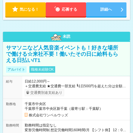
気になる！
応募する
詳細へ
未読
サマソニなど人気音楽イベントも！好きな場所
で働ける☆来社不要！働いたその日に給料もら
える日払い/T1
アルバイト
職種未経験OK
日給12,000円～
給与
＋交通費支給 ★交通費一部支給 ┗1日500円を超えた分は全額支
給！ ※往復500円以内の方は自己負担となります ★日払いOK！
交通費別途支給あり
（規定あり） ┗働いたその日に現金GET♪ お仕事後はコンビニ
ATMから 日払い分を引き落とせます！ 【試用期間】試用期間
千葉市中央区
勤務地
なし
千葉県千葉市中央区新千葉（最寄り駅：千葉駅）
株式会社ワンベルウッズ
勤務時間は指定なし
勤務時間
変形労働時間制 想定労働時間160時間/月 【シフト例】 12：00