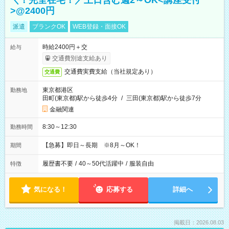
＼！完全在宅！／土日含む週2～OK<講座受付
>@2400円
派遣
ブランクOK
WEB登録・面接OK
時給2400円＋交
給与
交通費別途支給あり
交通費実費支給（当社規定あり）
交通費
東京都港区
勤務地
田町(東京都)駅から徒歩4分
/
三田(東京都)駅から徒歩7分
金融関連
8:30～12:30
勤務時間
【急募】即日～長期 ※8月～OK！
期間
履歴書不要
/
40～50代活躍中
/
服装自由
特徴
気になる！
応募する
詳細へ
掲載日：2026.08.03