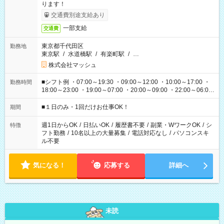
ります！
交通費別途支給あり
一部支給
交通費
東京都千代田区
勤務地
東京駅
/
水道橋駅
/
有楽町駅
/
…
株式会社マッシュ
■シフト例 ・07:00～19:30 ・09:00～12:00 ・10:00～17:00 ・
勤務時間
18:00～23:00 ・19:00～07:00 ・20:00～09:00 ・22:00～06:00
etc ★最短で3時間で5,120円のお仕事から 15時間で2万円近く稼
げるお仕事も！ ご希望のお時間に合わせてご紹介！ ※シフトは
■１日のみ・1回だけお仕事OK！
期間
現場によって異なります。 ※勿論、休憩時間はあるのでご安心
ください！
週1日からOK
/
日払いOK
/
履歴書不要
/
副業・WワークOK
/
シ
特徴
フト勤務
/
10名以上の大量募集
/
電話対応なし
/
パソコンスキ
ル不要
気になる！
応募する
詳細へ
未読