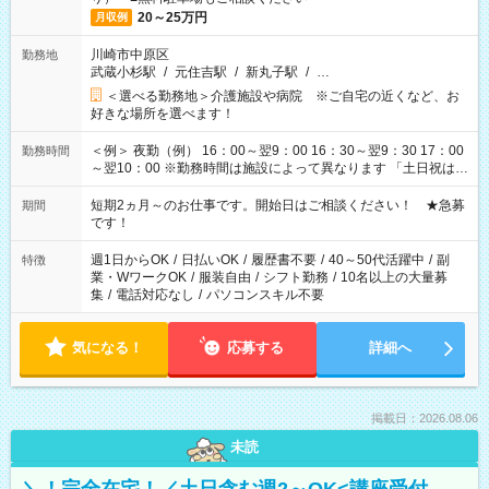
20～25万円
月収例
川崎市中原区
勤務地
武蔵小杉駅
/
元住吉駅
/
新丸子駅
/
…
＜選べる勤務地＞介護施設や病院 ※ご自宅の近くなど、お
好きな場所を選べます！
＜例＞ 夜勤（例） 16：00～翌9：00 16：30～翌9：30 17：00
勤務時間
～翌10：00 ※勤務時間は施設によって異なります 「土日祝は休
みたい」 「しっかり稼ぎたい」 「もう少し遅い時間から始めた
い」など ご希望にあったお仕事をご案内いたします。 ※未経験
短期2ヵ月～のお仕事です。開始日はご相談ください！ ★急募
期間
の方の場合は1～2ヶ月間は日中での仕事を経験いただき、 お
です！
仕事に慣れてからの夜勤になります。 ★家庭の都合でお休みが
必要な場合も遠慮なくご相談ください。
週1日からOK
/
日払いOK
/
履歴書不要
/
40～50代活躍中
/
副
特徴
業・WワークOK
/
服装自由
/
シフト勤務
/
10名以上の大量募
集
/
電話対応なし
/
パソコンスキル不要
気になる！
応募する
詳細へ
掲載日：2026.08.06
未読