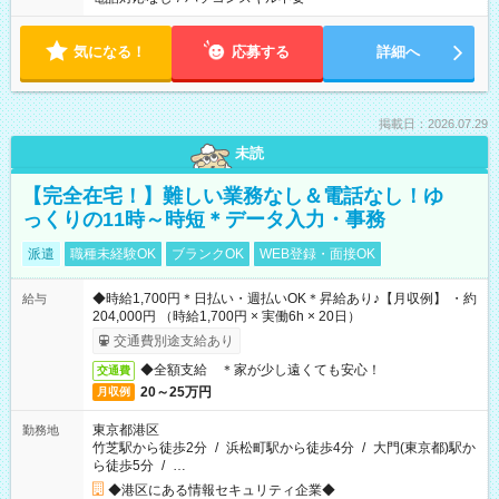
気になる！
応募する
詳細へ
掲載日：2026.07.29
未読
【完全在宅！】難しい業務なし＆電話なし！ゆ
っくりの11時～時短＊データ入力・事務
派遣
職種未経験OK
ブランクOK
WEB登録・面接OK
◆時給1,700円＊日払い・週払いOK＊昇給あり♪【月収例】 ・約
給与
204,000円 （時給1,700円 × 実働6h × 20日）
交通費別途支給あり
◆全額支給 ＊家が少し遠くても安心！
交通費
20～25万円
月収例
東京都港区
勤務地
竹芝駅から徒歩2分
/
浜松町駅から徒歩4分
/
大門(東京都)駅か
ら徒歩5分
/
…
◆港区にある情報セキュリティ企業◆