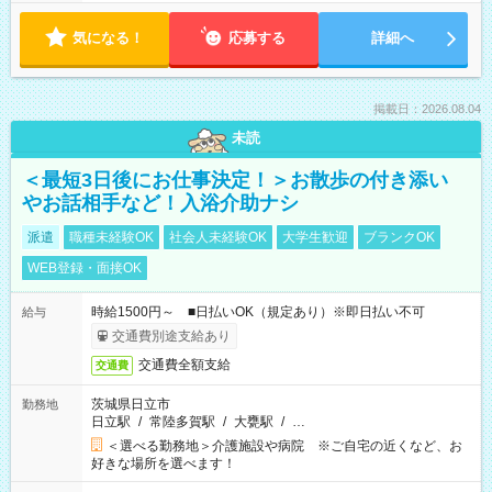
気になる！
応募する
詳細へ
掲載日：2026.08.04
未読
＜最短3日後にお仕事決定！＞お散歩の付き添い
やお話相手など！入浴介助ナシ
派遣
職種未経験OK
社会人未経験OK
大学生歓迎
ブランクOK
WEB登録・面接OK
時給1500円～ ■日払いOK（規定あり）※即日払い不可
給与
交通費別途支給あり
交通費全額支給
交通費
茨城県日立市
勤務地
日立駅
/
常陸多賀駅
/
大甕駅
/
…
＜選べる勤務地＞介護施設や病院 ※ご自宅の近くなど、お
好きな場所を選べます！