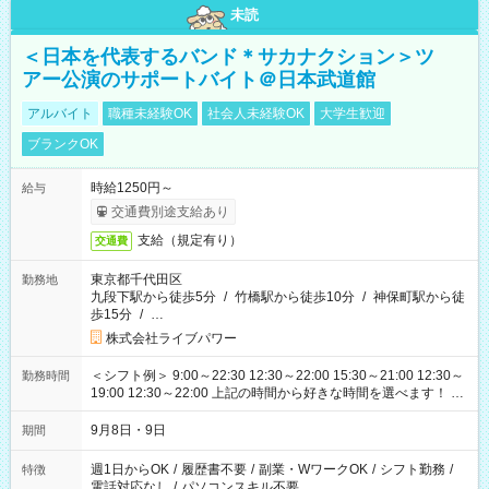
未読
＜日本を代表するバンド＊サカナクション＞ツ
アー公演のサポートバイト＠日本武道館
アルバイト
職種未経験OK
社会人未経験OK
大学生歓迎
ブランクOK
時給1250円～
給与
交通費別途支給あり
支給（規定有り）
交通費
東京都千代田区
勤務地
九段下駅から徒歩5分
/
竹橋駅から徒歩10分
/
神保町駅から徒
歩15分
/
…
株式会社ライブパワー
＜シフト例＞ 9:00～22:30 12:30～22:00 15:30～21:00 12:30～
勤務時間
19:00 12:30～22:00 上記の時間から好きな時間を選べます！ ※
時間は変更となる可能性があります
9月8日・9日
期間
週1日からOK
/
履歴書不要
/
副業・WワークOK
/
シフト勤務
/
特徴
電話対応なし
/
パソコンスキル不要