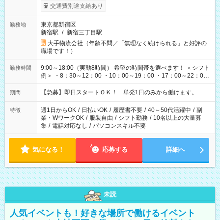
交通費別途支給あり
東京都新宿区
勤務地
新宿駅
/
新宿三丁目駅
大手物流会社（年齢不問／「無理なく続けられる」と好評の
職場です！）
9:00～18:00（実動8時間） 希望の時間帯を選べます！ ＜シフト
勤務時間
例＞ ・8：30～12：00 ・10：00～19：00 ・17：00～22：00
・13：00～22：00 ・22：00～翌6：00 など
【急募】即日スタートＯＫ！ 単発1日のみから働けます。
期間
週1日からOK
/
日払いOK
/
履歴書不要
/
40～50代活躍中
/
副
特徴
業・WワークOK
/
服装自由
/
シフト勤務
/
10名以上の大量募
集
/
電話対応なし
/
パソコンスキル不要
気になる！
応募する
詳細へ
未読
人気イベントも！好きな場所で働けるイベント