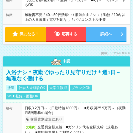
【現在も積極採用中！急募！】2カ月～ ■8月～、9月スタート
期間
の方へ 今ご覧のお仕事で希望する勤務時間と、もう1つのお仕事
もOK！
の勤務時間。 合計で週40時間を超える場合は応募できません。
履歴書不要
/
40～50代活躍中
/
服装自由
/
シフト勤務
/
10名以
特徴
上の大量募集
/
電話対応なし
/
パソコンスキル不要
気になる！
応募する
詳細へ
掲載日：2026.08.06
未読
入浴ナシ＊夜勤でゆったり見守りだけ＊週1日～
無理なく働ける
派遣
社会人未経験OK
大学生歓迎
ブランクOK
WEB登録・面接OK
日収3.2万円～（日勤時給1800円） ■月収例25.9万円～（夜勤
給与
月8回勤務の場合）
交通費別途支給あり
交通費全額支給 ■ガソリン代も全額支給（規定あ
交通費
り） ■無料駐車場もご相談ください