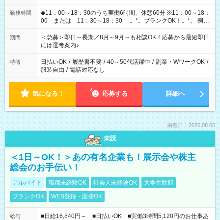
◆11：00～18：30のうち実働6時間、休憩60分 ※11：00～18：
勤務時間
00 または 11：30～18：30 。*。ブランクOK！。*。 例え
ば前職が、 在宅/財団法人/事務/コールセンター/受付/販売/カフェ
スタッフ スイーツ販売/ホテルフロント/化粧品販売/など 様々な
＜急募＞即日～長期／8月～9月～も相談OK！応募から最短即日
期間
業界から入社して活躍されています♪
には選考案内♪
日払いOK
/
履歴書不要
/
40～50代活躍中
/
副業・WワークOK
/
特徴
服装自由
/
電話対応なし
気になる！
応募する
詳細へ
掲載日：2026.08.06
未読
＜1日～OK！＞あの有名企業も！展示会や株主
総会のお手伝い！
アルバイト
職種未経験OK
社会人未経験OK
大学生歓迎
ブランクOK
WEB登録・面接OK
■日給16,840円～ ■日払いOK ■実働3時間5,120円のお仕事あ
給与