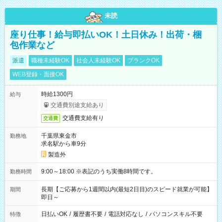
未読
座り仕事！給与即払いOK！土日休み！出荷・梱
包作業など
派遣
職種未経験OK
社会人未経験OK
ブランクOK
WEB登録・面接OK
時給1300円
給与
交通費別途支給あり
交通費支給有り
交通費
千葉県東金市
勤務地
求名駅から車9分
製造外
9:00～18:00 ※表記のうち実働8時間です。
勤務時間
長期【ご応募から1週間以内(最短2日目)のスピード就業が可能】
期間
即日～
日払いOK
/
履歴書不要
/
電話対応なし
/
パソコンスキル不要
特徴