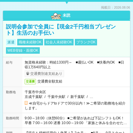
掲載日：2026.08.06
未読
説明会参加で全員に【現金2千円相当プレゼン
ト】生活のお手伝い
派遣
職種未経験OK
社会人未経験OK
ブランクOK
WEB登録・面接OK
無資格未経験：時給1330円～ ■週払いOK ■扶養内OK ■日
給与
収1万640円以上
交通費別途支給あり
交通費全額支給
交通費
千葉市中央区
勤務地
京成千葉駅
/
千葉中央駅
/
新千葉駅
/
…
≪自宅からドアtoドアで30分以内！≫ご希望の勤務地を紹介
します。
9:00～18:00（休憩60分） ■ご希望があれば下記シフトもOK！
勤務時間
早番 7:00～16:00 遅番 10:00～19:00 「家族と休みを合わせた
い」 「余裕を持って夕飯の準備がしたい」 「できれば残業はし
たくない」 など、ご希望を教えてくださいね。 ※Wワーク希望