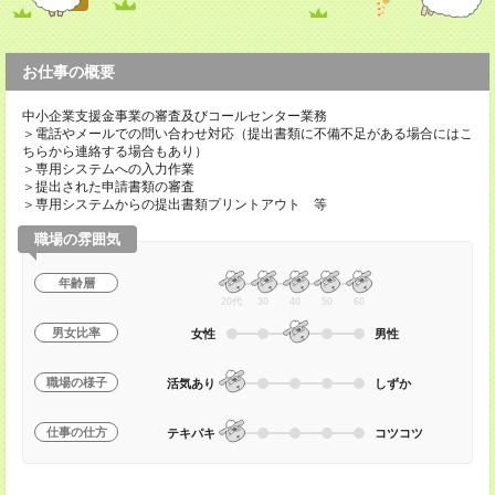
お仕事の概要
中小企業支援金事業の審査及びコールセンター業務
＞電話やメールでの問い合わせ対応（提出書類に不備不足がある場合にはこ
ちらから連絡する場合もあり）
＞専用システムへの入力作業
＞提出された申請書類の審査
＞専用システムからの提出書類プリントアウト 等
職場の雰囲気
年齢層
20代
30
40
50
60
男女比率
女性
男性
職場の様子
活気あり
しずか
仕事の仕方
テキパキ
コツコツ