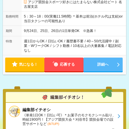
アジア競技会スポーツ好きにはたまらない株式会社ビート 名
古屋支店
5：30～18：00(実働11.5時間) ＊基本は前泊(ホテル代は支給)or
勤務時間
当日タクシーの可能性あり
9月24日、25日、26日の1日単発OK ※急募！
期間
週1日からOK
/
日払いOK
/
履歴書不要
/
40～50代活躍中
/
副
特徴
業・WワークOK
/
シフト勤務
/
10名以上の大量募集
/
電話対応
なし
気になる！
応募する
詳細へ
編集部イチオシ
《単発1日OK！日払い可》＊お菓子のモクモクシール貼り、
時給1900円！【アジア競技大会＊刈谷市】競技会場での設
営サポートなど
(8/7UP!)