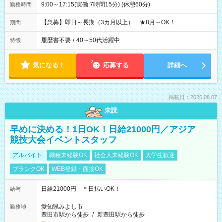
9:00～17:15(実働:7時間15分) (休憩60分)
勤務時間
【急募】即日～長期（3カ月以上） ★8月～OK！
期間
履歴書不要
/
40～50代活躍中
特徴
気になる！
応募する
詳細へ
掲載日：2026.08.07
未読
早めに決める！1日OK！日給21000円／アジア
競技大会イベントスタッフ
アルバイト
職種未経験OK
社会人未経験OK
大学生歓迎
ブランクOK
WEB登録・面接OK
日給21000円 ＊日払いOK！
給与
愛知県みよし市
勤務地
豊田市駅から徒歩
/
新豊田駅から徒歩