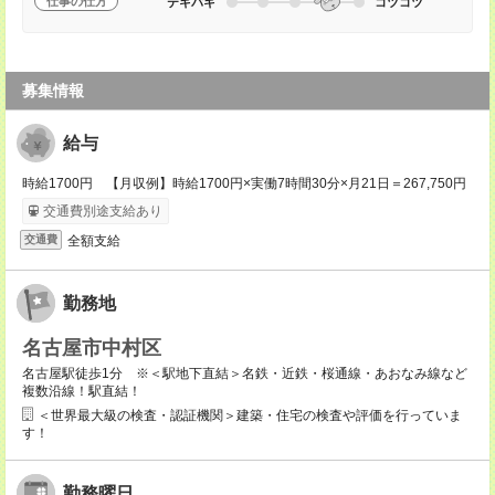
仕事の仕方
テキパキ
コツコツ
募集情報
給与
時給1700円 【月収例】時給1700円×実働7時間30分×月21日＝267,750円
交通費別途支給あり
全額支給
交通費
勤務地
名古屋市中村区
名古屋駅徒歩1分 ※＜駅地下直結＞名鉄・近鉄・桜通線・あおなみ線など
複数沿線！駅直結！
＜世界最大級の検査・認証機関＞建築・住宅の検査や評価を行っていま
す！
勤務曜日