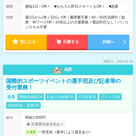
激短1日～OK！ ■もちろん即日スタートもOK！ ■急募
期間
週1日からOK
/
日払いOK
/
履歴書不要
/
40～50代活躍中
/
副
特徴
業・WワークOK
/
10名以上の大量募集
/
電話対応なし
/
パソコ
ンスキル不要
気になる！
応募する
詳細へ
掲載日：2026.08.06
未読
国際的スポーツイベントの選手団及び記者等の
受付業務！
派遣
職種未経験OK
社会人未経験OK
大学生歓迎
ブランクOK
WEB登録・面接OK
時給2,000円
給与
交通費別途支給あり
一部支給（案件により規定あり）
交通費