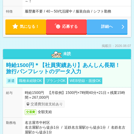
～！
履歴書不要
/
40～50代活躍中
/
服装自由
/
シフト勤務
特徴
気になる！
応募する
詳細へ
掲載日：2026.08.07
未読
時給1500円＊【社員実績あり】あんしん長期！
旅行パンフレットのデータ入力
派遣
職種未経験OK
ブランクOK
WEB登録・面接OK
時給1500円 【月収例】1500円×7時間40分×21日＋残業15時
給与
間＝267,000円
交通費別途支給あり
全額支給
交通費
名古屋市中村区
勤務地
名古屋駅から徒歩1分
/
近鉄名古屋駅から徒歩1分
/
名鉄名古
屋駅から徒歩1分