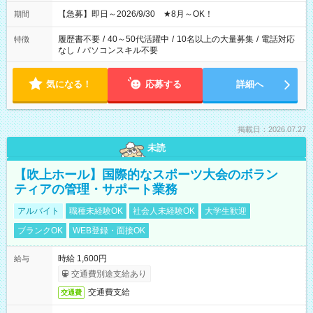
【急募】即日～2026/9/30 ★8月～OK！
期間
履歴書不要
/
40～50代活躍中
/
10名以上の大量募集
/
電話対応
特徴
なし
/
パソコンスキル不要
気になる！
応募する
詳細へ
掲載日：2026.07.27
未読
【吹上ホール】国際的なスポーツ大会のボラン
ティアの管理・サポート業務
アルバイト
職種未経験OK
社会人未経験OK
大学生歓迎
ブランクOK
WEB登録・面接OK
時給 1,600円
給与
交通費別途支給あり
交通費支給
交通費