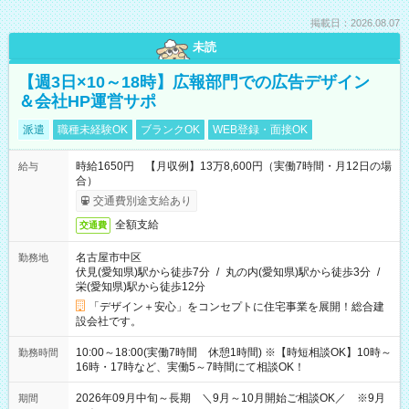
掲載日：2026.08.07
未読
【週3日×10～18時】広報部門での広告デザイン
＆会社HP運営サポ
派遣
職種未経験OK
ブランクOK
WEB登録・面接OK
時給1650円 【月収例】13万8,600円（実働7時間・月12日の場
給与
合）
交通費別途支給あり
全額支給
交通費
名古屋市中区
勤務地
伏見(愛知県)駅から徒歩7分
/
丸の内(愛知県)駅から徒歩3分
/
栄(愛知県)駅から徒歩12分
「デザイン＋安心」をコンセプトに住宅事業を展開！総合建
設会社です。
10:00～18:00(実働7時間 休憩1時間) ※【時短相談OK】10時～
勤務時間
16時・17時など、実働5～7時間にて相談OK！
2026年09月中旬～長期 ＼9月～10月開始ご相談OK／ ※9月
期間