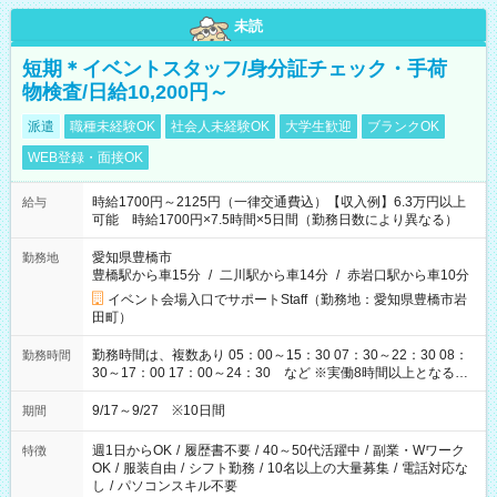
未読
短期＊イベントスタッフ/身分証チェック・手荷
物検査/日給10,200円～
派遣
職種未経験OK
社会人未経験OK
大学生歓迎
ブランクOK
WEB登録・面接OK
時給1700円～2125円（一律交通費込）【収入例】6.3万円以上
給与
可能 時給1700円×7.5時間×5日間（勤務日数により異なる）
愛知県豊橋市
勤務地
豊橋駅から車15分
/
二川駅から車14分
/
赤岩口駅から車10分
イベント会場入口でサポートStaff（勤務地：愛知県豊橋市岩
田町）
勤務時間は、複数あり 05：00～15：30 07：30～22：30 08：
勤務時間
30～17：00 17：00～24：30 など ※実働8時間以上となる勤
務もあります。 【休憩】60分+他休憩あり 交替で取得します。
安全面に配慮しこまめな休憩があります。
9/17～9/27 ※10日間
期間
週1日からOK
/
履歴書不要
/
40～50代活躍中
/
副業・Wワーク
特徴
OK
/
服装自由
/
シフト勤務
/
10名以上の大量募集
/
電話対応な
し
/
パソコンスキル不要