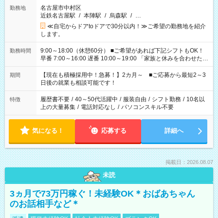
名古屋市中村区
勤務地
近鉄名古屋駅
/
本陣駅
/
烏森駅
/
…
≪自宅からドアtoドアで30分以内！≫ご希望の勤務地を紹介
します。
9:00～18:00（休憩60分） ■ご希望があれば下記シフトもOK！
勤務時間
早番 7:00～16:00 遅番 10:00～19:00 「家族と休みを合わせた
い」 「余裕を持って夕飯の準備がしたい」 「できれば残業はし
たくない」 など、ご希望を教えてくださいね。 ※Wワーク希望
【現在も積極採用中！急募！】2カ月～ ■ご応募から最短2～3
期間
の方へ 今ご覧のお仕事で希望する勤務時間と、もう1つのお仕事
日後の就業も相談可能です！
の勤務時間。 合計で週40時間を超える場合は応募できません。
履歴書不要
/
40～50代活躍中
/
服装自由
/
シフト勤務
/
10名以
特徴
上の大量募集
/
電話対応なし
/
パソコンスキル不要
気になる！
応募する
詳細へ
掲載日：2026.08.07
未読
3ヵ月で73万円稼ぐ！未経験OK＊おばあちゃん
のお話相手など＊