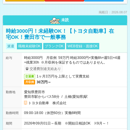
掲載日：2026.08.07
未読
時給3000円！未経験OK！【トヨタ自動車】在
宅OK！豊田市で一般事務
派遣
職種未経験OK
ブランクOK
WEB登録・面接OK
時給3000円 月収例 59万円 時給3000円×実働8h×週5日×4週
給与
+残業30h ※月収例を保証するものではありません。
交通費別途支給あり
1ヶ月3万円を上限として実費支給
交通費
30万円～
月収例
愛知県豊田市
勤務地
豊田市駅からバス58分
/
土橋(愛知県)駅
トヨタ自動車 株式会社
09:00-18:00（休憩60分）実働8時間
勤務時間
2026年09月01日～長期 ※開始日相談OK ※9月～！
期間