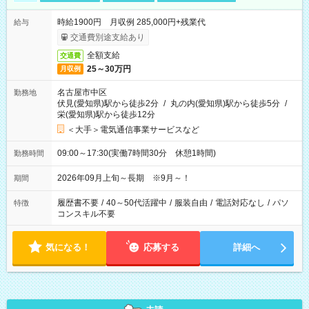
時給1900円 月収例 285,000円+残業代
給与
交通費別途支給あり
全額支給
交通費
25～30万円
月収例
名古屋市中区
勤務地
伏見(愛知県)駅から徒歩2分
/
丸の内(愛知県)駅から徒歩5分
/
栄(愛知県)駅から徒歩12分
＜大手＞電気通信事業サービスなど
09:00～17:30(実働7時間30分 休憩1時間)
勤務時間
2026年09月上旬～長期 ※9月～！
期間
履歴書不要
/
40～50代活躍中
/
服装自由
/
電話対応なし
/
パソ
特徴
コンスキル不要
気になる！
応募する
詳細へ