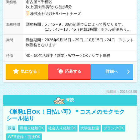
名古屋市千種区
勤務地
吹上(愛知県)駅から徒歩5分
株式会社近鉄HRパートナーズ
勤務時間：5：45～9：30の範囲で日によって異なります。
勤務時間
(1)5：45～18：45（休憩1時間）ホテル前泊あり！
(2)6：00～19：00（休憩1時間）ホテル前泊あり！
(3)6：45～19：45（休憩1時間） (4)7：
勤務期間：2026年9月16日～29日、10月15日～24日 ※シフト
期間
30～20：30（休憩1時間） (5)8：30～18：00（休憩
制勤務となります
1時間） (6)9：30～21：30（休憩1時間）
40～50代活躍中
/
副業・WワークOK
/
シフト勤務
特徴
気になる！
応募する
詳細へ
掲載日：2026.08.06
未読
《単発1日OK！日払い可》＊コスメのモクモク
シール貼り
派遣
職種未経験OK
社会人未経験OK
大学生歓迎
ブランクOK
WEB登録・面接OK