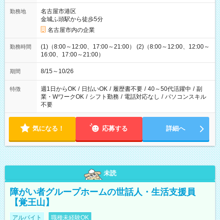
名古屋市港区
勤務地
金城ふ頭駅から徒歩5分
名古屋市内の企業
(1)（8:00～12:00、17:00～21:00） (2)（8:00～12:00、12:00～
勤務時間
16:00、17:00～21:00）
8/15～10/26
期間
週1日からOK
/
日払いOK
/
履歴書不要
/
40～50代活躍中
/
副
特徴
業・WワークOK
/
シフト勤務
/
電話対応なし
/
パソコンスキル
不要
気になる！
応募する
詳細へ
未読
障がい者グループホームの世話人・生活支援員
【覚王山】
アルバイト
職種未経験OK