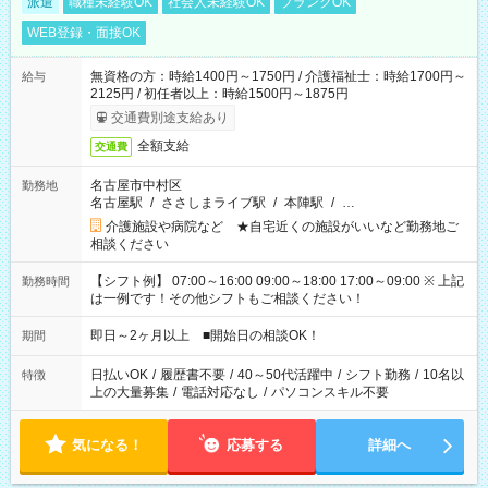
派遣
職種未経験OK
社会人未経験OK
ブランクOK
WEB登録・面接OK
無資格の方：時給1400円～1750円 / 介護福祉士：時給1700円～
給与
2125円 / 初任者以上：時給1500円～1875円
交通費別途支給あり
全額支給
交通費
名古屋市中村区
勤務地
名古屋駅
/
ささしまライブ駅
/
本陣駅
/
…
介護施設や病院など ★自宅近くの施設がいいなど勤務地ご
相談ください
【シフト例】 07:00～16:00 09:00～18:00 17:00～09:00 ※ 上記
勤務時間
は一例です！その他シフトもご相談ください！
即日～2ヶ月以上 ■開始日の相談OK！
期間
日払いOK
/
履歴書不要
/
40～50代活躍中
/
シフト勤務
/
10名以
特徴
上の大量募集
/
電話対応なし
/
パソコンスキル不要
気になる！
応募する
詳細へ