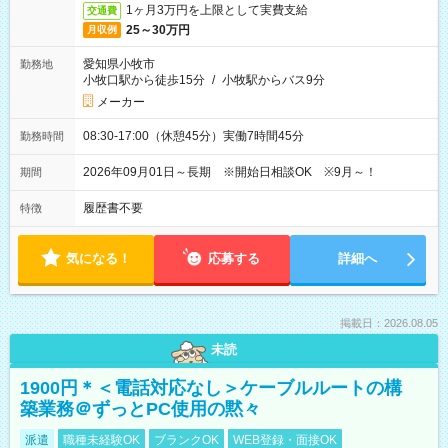
1ヶ月3万円を上限として実費支給
交通費
25～30万円
月収例
愛知県小牧市
勤務地
小牧口駅から徒歩15分
/
小牧駅からバス9分
メーカー
08:30-17:00（休憩45分）実働7時間45分
勤務時間
2026年09月01日～長期 ※開始日相談OK ※9月～！
期間
履歴書不要
特徴
気になる！
応募する
詳細へ
掲載日：2026.08.05
未読
1900円＊＜電話対応なし＞ケーブルルートの構
築業務＠ずっとPC使用の黙々
派遣
職種未経験OK
ブランクOK
WEB登録・面接OK