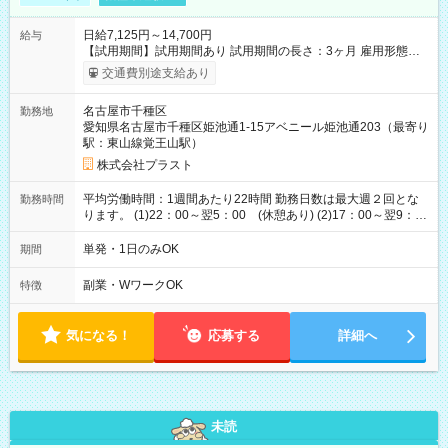
日給7,125円～14,700円
給与
【試用期間】試用期間あり 試用期間の長さ：3ヶ月 雇用形態、
給与は本採用時と同じです。
交通費別途支給あり
名古屋市千種区
勤務地
愛知県名古屋市千種区姫池通1-15アベニール姫池通203（最寄り
駅：東山線覚王山駅）
株式会社プラスト
平均労働時間：1週間あたり22時間 勤務日数は最大週２回とな
勤務時間
ります。 (1)22：00～翌5：00 (休憩あり) (2)17：00～翌9：
00 (休憩あり) ３６協定提出済 平均労働時間：1週間あたり22
時間 勤務日数は最大週２回となります。 (1)22：00～翌5：00
単発・1日のみOK
期間
(休憩あり) (2)17：00～翌9：00 (休憩あり) ３６協定提出済
副業・WワークOK
特徴
気になる！
応募する
詳細へ
未読