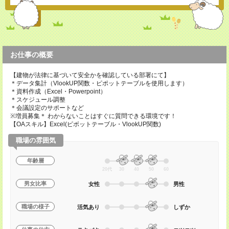
お仕事の概要
【建物が法律に基づいて安全かを確認している部署にて】
＊データ集計（VlookUP関数・ピポットテーブルを使用します）
＊資料作成（Excel・Powerpoint）
＊スケジュール調整
＊会議設定のサポートなど
※増員募集＊ わからないことはすぐに質問できる環境です！
【OAスキル】Excel(ピボットテーブル・VlookUP関数)
職場の雰囲気
年齢層
20代
30
40
50
60
男女比率
女性
男性
職場の様子
活気あり
しずか