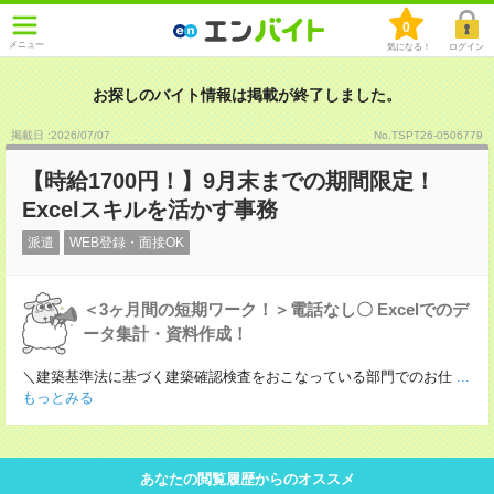
0
メニュー
気になる！
ログイン
お探しのバイト情報は掲載が終了しました。
掲載日 :2026
/
07
/
07
No.TSPT26-0506779
【時給1700円！】9月末までの期間限定！
Excelスキルを活かす事務
派遣
WEB登録・面接OK
＜3ヶ月間の短期ワーク！＞電話なし〇 Excelでのデ
ータ集計・資料作成！
＼建築基準法に基づく建築確認検査をおこなっている部門でのお仕
...
もっとみる
あなたの閲覧履歴からのオススメ