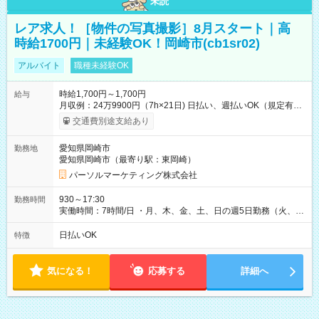
未読
レア求人！［物件の写真撮影］8月スタート｜高
時給1700円｜未経験OK！岡崎市(cb1sr02)
アルバイト
職種未経験OK
時給1,700円～1,700円
給与
月収例：24万9900円（7h×21日) 日払い、週払いOK（規定有
り） 【試用期間】試用期間なし
交通費別途支給あり
愛知県岡崎市
勤務地
愛知県岡崎市（最寄り駅：東岡崎）
パーソルマーケティング株式会社
930～17:30
勤務時間
実働時間：7時間/日 ・月、木、金、土、日の週5日勤務（火、水
は固定休です／夏季、年末年始等、長期休暇有り！） ・ワンシ
フト！ 残業ほぼナシ（0～5h/月）
日払いOK
特徴
気になる！
応募する
詳細へ