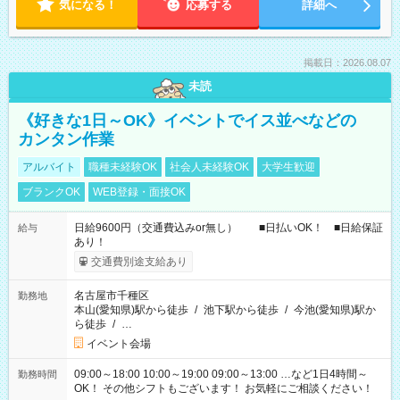
気になる！
応募する
詳細へ
掲載日：2026.08.07
未読
《好きな1日～OK》イベントでイス並べなどの
カンタン作業
アルバイト
職種未経験OK
社会人未経験OK
大学生歓迎
ブランクOK
WEB登録・面接OK
日給9600円（交通費込みor無し） ■日払いOK！ ■日給保証
給与
あり！
交通費別途支給あり
名古屋市千種区
勤務地
本山(愛知県)駅から徒歩
/
池下駅から徒歩
/
今池(愛知県)駅か
ら徒歩
/
…
イベント会場
09:00～18:00 10:00～19:00 09:00～13:00 …など1日4時間～
勤務時間
OK！ その他シフトもございます！ お気軽にご相談ください！