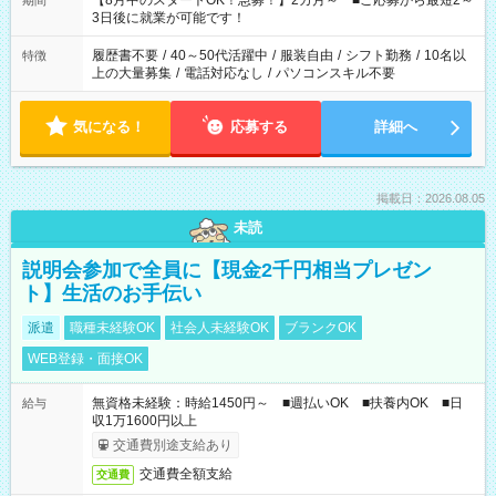
【8月中のスタートOK！急募！】2カ月～ ■ご応募から最短2～
期間
ね。 ※Wワーク希望の方へ 今ご覧のお仕事で希望する勤務時間
3日後に就業が可能です！
と、もう1つのお仕事の勤務時間。 合計で週40時間を超える場
合は応募できません。
履歴書不要
/
40～50代活躍中
/
服装自由
/
シフト勤務
/
10名以
特徴
上の大量募集
/
電話対応なし
/
パソコンスキル不要
気になる！
応募する
詳細へ
掲載日：2026.08.05
未読
説明会参加で全員に【現金2千円相当プレゼン
ト】生活のお手伝い
派遣
職種未経験OK
社会人未経験OK
ブランクOK
WEB登録・面接OK
無資格未経験：時給1450円～ ■週払いOK ■扶養内OK ■日
給与
収1万1600円以上
交通費別途支給あり
交通費全額支給
交通費