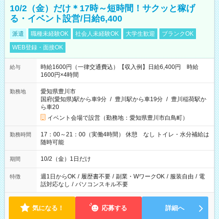
10/2（金）だけ＊17時～短時間！サクッと稼げ
る・イベント設営/日給6,400
派遣
職種未経験OK
社会人未経験OK
大学生歓迎
ブランクOK
WEB登録・面接OK
時給1600円（一律交通費込）【収入例】日給6,400円 時給
給与
1600円×4時間
愛知県豊川市
勤務地
国府(愛知県)駅から車9分
/
豊川駅から車19分
/
豊川稲荷駅か
ら車20
イベント会場で設営（勤務地：愛知県豊川市白鳥町）
17：00～21：00（実働4時間） 休憩 なし トイレ・水分補給は
勤務時間
随時可能
10/2（金）1日だけ
期間
週1日からOK
/
履歴書不要
/
副業・WワークOK
/
服装自由
/
電
特徴
話対応なし
/
パソコンスキル不要
気になる！
応募する
詳細へ