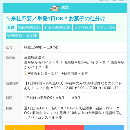
未読
＼来社不要／単発1日OK＊お菓子の仕分け
派遣
職種未経験OK
社会人未経験OK
大学生歓迎
ブランクOK
WEB登録・面接OK
時給1,500円～1,875円
給与
岐阜県岐阜市
勤務地
岐阜駅からバイク・車
/
名鉄岐阜駅からバイク・車
/
西岐阜駅
からバイク・車
/
…
■物流センターなど ■勤務地選べます
【1日3時間～も相談OK!】午前中のみや18時以降などのシフト
勤務時間
あり！ シフト例 ▼9:00～12:00 ▼9:00～17:00 ▼10:00～19:00
▼18:00～21:00
1日だけの単発OK！＃8月～ ＃9月～
期間
週1日からOK
/
日払いOK
/
40～50代活躍中
/
副業・Wワーク
特徴
OK
/
服装自由
/
シフト勤務
/
10名以上の大量募集
/
電話対応な
し
/
パソコンスキル不要