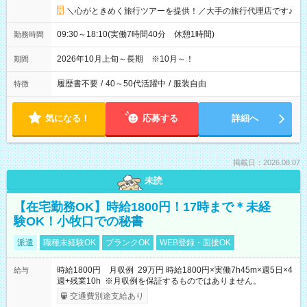
＼心がときめく旅行ツアーを提供！／大手の旅行代理店です♪
09:30～18:10(実働7時間40分 休憩1時間)
勤務時間
2026年10月上旬～長期 ※10月～！
期間
履歴書不要
/
40～50代活躍中
/
服装自由
特徴
気になる！
応募する
詳細へ
掲載日：2026.08.07
未読
【在宅勤務OK】時給1800円！17時まで＊未経
験OK！小牧口での秘書
派遣
職種未経験OK
ブランクOK
WEB登録・面接OK
時給1800円 月収例 29万円 時給1800円×実働7h45m×週5日×4
給与
週+残業10h ※月収例を保証するものではありません。
交通費別途支給あり