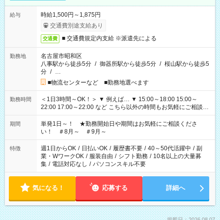
時給1,500円～1,875円
給与
交通費別途支給あり
■ 交通費規定内支給 ※派遣先による
交通費
名古屋市昭和区
勤務地
八事駅から徒歩5分
/
御器所駅から徒歩5分
/
桜山駅から徒歩5
分
/
…
■物流センターなど ■勤務地選べます
＜1日3時間～OK！＞ ▼ 例えば… ▼ 15:00～18:00 15:00～
勤務時間
22:00 17:00～22:00 など こちら以外の時間もお気軽にご相談く
ださい！
単発1日～！ ★勤務開始日や期間はお気軽にご相談くださ
期間
い！ ＃8月～ ＃9月～
週1日からOK
/
日払いOK
/
履歴書不要
/
40～50代活躍中
/
副
特徴
業・WワークOK
/
服装自由
/
シフト勤務
/
10名以上の大量募
集
/
電話対応なし
/
パソコンスキル不要
気になる！
応募する
詳細へ
掲載日：2026.08.07