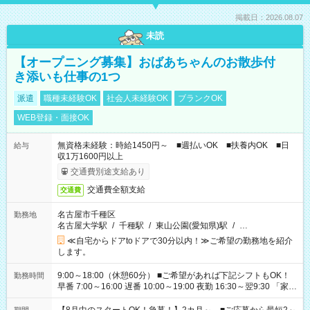
掲載日：2026.08.07
未読
【オープニング募集】おばあちゃんのお散歩付
き添いも仕事の1つ
派遣
職種未経験OK
社会人未経験OK
ブランクOK
WEB登録・面接OK
無資格未経験：時給1450円～ ■週払いOK ■扶養内OK ■日
給与
収1万1600円以上
交通費別途支給あり
交通費全額支給
交通費
名古屋市千種区
勤務地
名古屋大学駅
/
千種駅
/
東山公園(愛知県)駅
/
…
≪自宅からドアtoドアで30分以内！≫ご希望の勤務地を紹介
します。
9:00～18:00（休憩60分） ■ご希望があれば下記シフトもOK！
勤務時間
早番 7:00～16:00 遅番 10:00～19:00 夜勤 16:30～翌9:30 「家族
と休みを合わせたい」 「余裕を持って夕飯の準備がしたい」
「できれば残業はしたくない」 など、ご希望を教えてください