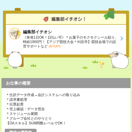
編集部イチオシ
《単発1日OK！日払い可》＊お菓子のモクモクシール貼り、
時給1900円！【アジア競技大会＊刈谷市】競技会場での設
営サポートなど
(8/7UP!)
お仕事の概要
＊仕訳データ作成→会計システムへの取り込み
＊請求書処理
＊伝票起票
＊売上確認・データ照合
＊スケジュール展開
＊グループ会社とのやりとり
【OAスキル】SUM関数レベルでOK！