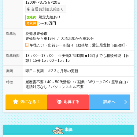
1200円×3.75ｈ×20日
交通費別途支給あり
規定支給あり
交通費
5～10万円
月収例
愛知県豊橋市
勤務地
豊橋駅から車19分
/
大清水駅から車10分
午後だけ・出荷シール貼り（勤務地：愛知県豊橋市船渡町）
13：00～17：00 ※実働3.75時間 ◆16時までも相談可能 【休
勤務時間
憩】15分 15：00～15：15
即日～長期 ※2.3ヵ月毎の更新
期間
履歴書不要
/
40～50代活躍中
/
副業・WワークOK
/
服装自由
/
特徴
電話対応なし
/
パソコンスキル不要
気になる！
応募する
詳細へ
未読