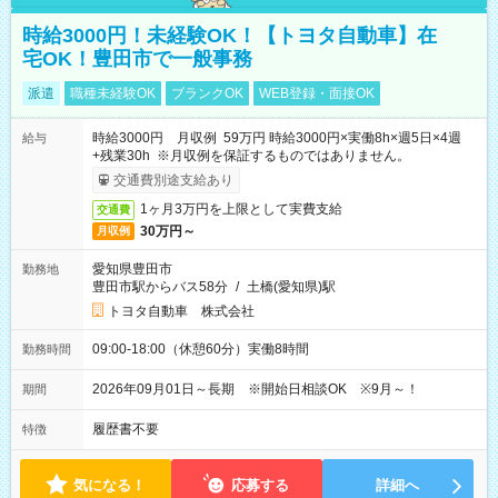
時給3000円！未経験OK！【トヨタ自動車】在
宅OK！豊田市で一般事務
派遣
職種未経験OK
ブランクOK
WEB登録・面接OK
時給3000円 月収例 59万円 時給3000円×実働8h×週5日×4週
給与
+残業30h ※月収例を保証するものではありません。
交通費別途支給あり
1ヶ月3万円を上限として実費支給
交通費
30万円～
月収例
愛知県豊田市
勤務地
豊田市駅からバス58分
/
土橋(愛知県)駅
トヨタ自動車 株式会社
09:00-18:00（休憩60分）実働8時間
勤務時間
2026年09月01日～長期 ※開始日相談OK ※9月～！
期間
履歴書不要
特徴
気になる！
応募する
詳細へ