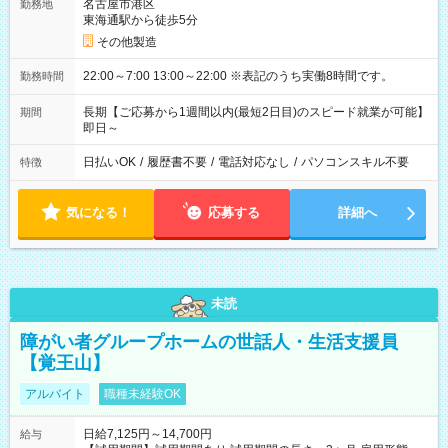
名古屋市港区
勤務地
東海通駅から徒歩5分
その他製造
22:00～7:00 13:00～22:00 ※表記のうち実働8時間です。
勤務時間
長期【ご応募から1週間以内(最短2日目)のスピード就業が可能】
期間
即日～
日払いOK
/
履歴書不要
/
電話対応なし
/
パソコンスキル不要
特徴
気になる！
応募する
詳細へ
未読
障がい者グループホームの世話人・生活支援員
【覚王山】
アルバイト
職種未経験OK
日給7,125円～14,700円
給与