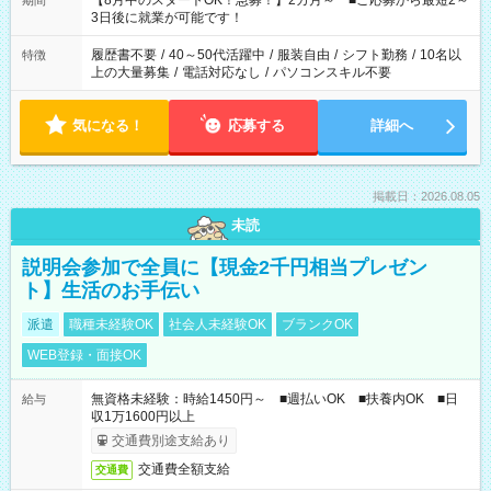
【8月中のスタートOK！急募！】2カ月～ ■ご応募から最短2～
期間
ね。 ※Wワーク希望の方へ 今ご覧のお仕事で希望する勤務時間
3日後に就業が可能です！
と、もう1つのお仕事の勤務時間。 合計で週40時間を超える場
合は応募できません。
履歴書不要
/
40～50代活躍中
/
服装自由
/
シフト勤務
/
10名以
特徴
上の大量募集
/
電話対応なし
/
パソコンスキル不要
気になる！
応募する
詳細へ
掲載日：2026.08.05
未読
説明会参加で全員に【現金2千円相当プレゼン
ト】生活のお手伝い
派遣
職種未経験OK
社会人未経験OK
ブランクOK
WEB登録・面接OK
無資格未経験：時給1450円～ ■週払いOK ■扶養内OK ■日
給与
収1万1600円以上
交通費別途支給あり
交通費全額支給
交通費