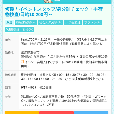
短期＊イベントスタッフ/身分証チェック・手荷
物検査/日給10,200円～
派遣
職種未経験OK
社会人未経験OK
大学生歓迎
ブランクOK
WEB登録・面接OK
時給1700円～2125円（一律交通費込）【収入例】6.3万円以上
給与
可能 時給1700円×7.5時間×5日間（勤務日数により異なる）
愛知県豊橋市
勤務地
豊橋駅から車15分
/
二川駅から車14分
/
赤岩口駅から車10分
イベント会場入口でサポートStaff（勤務地：愛知県豊橋市岩
田町）
勤務時間は、複数あり 05：00～15：30 07：30～22：30 08：
勤務時間
30～17：00 17：00～24：30 など ※実働8時間以上となる勤
務もあります。 【休憩】60分+他休憩あり 交替で取得します。
安全面に配慮しこまめな休憩があります。
9/17～9/27 ※10日間
期間
週1日からOK
/
履歴書不要
/
40～50代活躍中
/
副業・Wワーク
特徴
OK
/
服装自由
/
シフト勤務
/
10名以上の大量募集
/
電話対応な
し
/
パソコンスキル不要