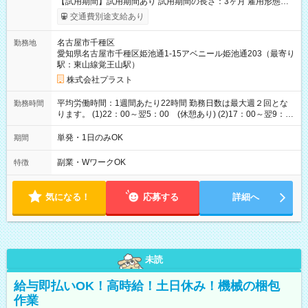
【試用期間】試用期間あり 試用期間の長さ：3ヶ月 雇用形態、
給与は本採用時と同じです。
交通費別途支給あり
名古屋市千種区
勤務地
愛知県名古屋市千種区姫池通1-15アベニール姫池通203（最寄り
駅：東山線覚王山駅）
株式会社プラスト
平均労働時間：1週間あたり22時間 勤務日数は最大週２回とな
勤務時間
ります。 (1)22：00～翌5：00 (休憩あり) (2)17：00～翌9：
00 (休憩あり) ３６協定提出済 平均労働時間：1週間あたり22
時間 勤務日数は最大週２回となります。 (1)22：00～翌5：00
単発・1日のみOK
期間
(休憩あり) (2)17：00～翌9：00 (休憩あり) ３６協定提出済
副業・WワークOK
特徴
気になる！
応募する
詳細へ
未読
給与即払いOK！高時給！土日休み！機械の梱包
作業