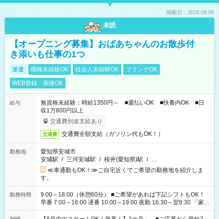
掲載日：2026.08.05
未読
【オープニング募集】おばあちゃんのお散歩付
き添いも仕事の1つ
派遣
職種未経験OK
社会人未経験OK
ブランクOK
WEB登録・面接OK
無資格未経験：時給1350円～ ■週払いOK ■扶養内OK ■日
給与
収1万800円以上
交通費別途支給あり
交通費全額支給（ガソリン代もOK！）
交通費
愛知県安城市
勤務地
安城駅
/
三河安城駅
/
桜井(愛知県)駅
/
…
≪車通勤もOK！≫ご自宅近くでご希望の勤務地を紹介しま
す。
9:00～18:00（休憩60分） ■ご希望があれば下記シフトもOK！
勤務時間
早番 7:00～16:00 遅番 10:00～19:00 夜勤 16:30～翌9:30 「家族
と休みを合わせたい」 「余裕を持って夕飯の準備がしたい」
「できれば残業はしたくない」 など、ご希望を教えてください