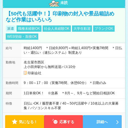
未読
【50代も活躍中！】印刷物の封入や景品箱詰め
など作業はいろいろ
派遣
職種未経験OK
社会人未経験OK
大学生歓迎
ブランクOK
WEB登録・面接OK
時給1400円 ＊日給9,800円＝時給1,400円×実働7時間 ＊日払
給与
い・週払い（速払システム）制度あり
名古屋市西区
勤務地
上小田井駅から無料送迎バス10分
印刷会社
9：00～17：00（実働7時間、休憩60分） ＊日勤のみ
勤務時間
1日単発OK！ ※急募 ＊8月～、9月～など開始日相談OK
期間
日払いOK
/
履歴書不要
/
40～50代活躍中
/
10名以上の大量募
特徴
集
/
パソコンスキル不要
気になる！
応募する
詳細へ