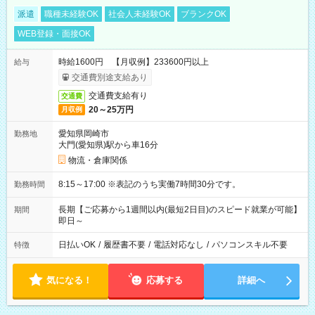
派遣
職種未経験OK
社会人未経験OK
ブランクOK
WEB登録・面接OK
時給1600円 【月収例】233600円以上
給与
交通費別途支給あり
交通費支給有り
交通費
20～25万円
月収例
愛知県岡崎市
勤務地
大門(愛知県)駅から車16分
物流・倉庫関係
8:15～17:00 ※表記のうち実働7時間30分です。
勤務時間
長期【ご応募から1週間以内(最短2日目)のスピード就業が可能】
期間
即日～
日払いOK
/
履歴書不要
/
電話対応なし
/
パソコンスキル不要
特徴
気になる！
応募する
詳細へ