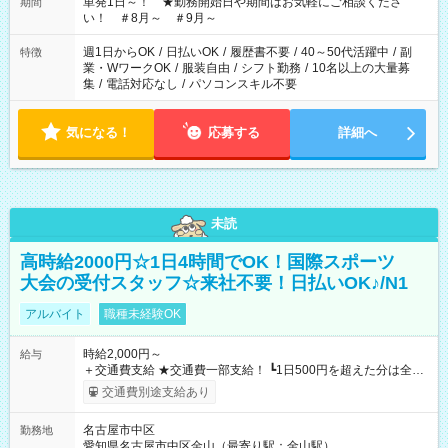
単発1日～！ ★勤務開始日や期間はお気軽にご相談くださ
期間
い！ ＃8月～ ＃9月～
週1日からOK
/
日払いOK
/
履歴書不要
/
40～50代活躍中
/
副
特徴
業・WワークOK
/
服装自由
/
シフト勤務
/
10名以上の大量募
集
/
電話対応なし
/
パソコンスキル不要
気になる！
応募する
詳細へ
未読
高時給2000円☆1日4時間でOK！国際スポーツ
大会の受付スタッフ☆来社不要！日払いOK♪/N1
アルバイト
職種未経験OK
時給2,000円～
給与
＋交通費支給 ★交通費一部支給！ ┗1日500円を超えた分は全額
支給！ ※往復500円以内の方は自己負担となります ★日払い
交通費別途支給あり
OK！（規定あり） ┗働いたその日に現金GET♪ お仕事後はコン
ビニATMから 日払い分を引き落とせます！ 【試用期間】試用
名古屋市中区
勤務地
期間なし
愛知県名古屋市中区金山（最寄り駅：金山駅）