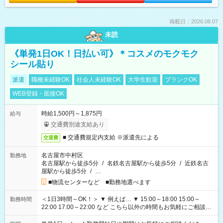
掲載日：2026.08.07
未読
《単発1日OK！日払い可》＊コスメのモクモク
シール貼り
派遣
職種未経験OK
社会人未経験OK
大学生歓迎
ブランクOK
WEB登録・面接OK
時給1,500円～1,875円
給与
交通費別途支給あり
■ 交通費規定内支給 ※派遣先による
交通費
名古屋市中村区
勤務地
名古屋駅から徒歩5分
/
名鉄名古屋駅から徒歩5分
/
近鉄名古
屋駅から徒歩5分
/
…
■物流センターなど ■勤務地選べます
＜1日3時間～OK！＞ ▼ 例えば… ▼ 15:00～18:00 15:00～
勤務時間
22:00 17:00～22:00 など こちら以外の時間もお気軽にご相談く
ださい！