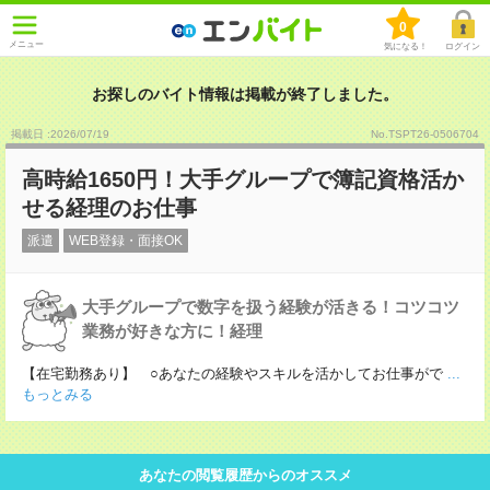
0
メニュー
気になる！
ログイン
お探しのバイト情報は掲載が終了しました。
掲載日 :2026
/
07
/
19
No.TSPT26-0506704
高時給1650円！大手グループで簿記資格活か
せる経理のお仕事
派遣
WEB登録・面接OK
大手グループで数字を扱う経験が活きる！コツコツ
業務が好きな方に！経理
【在宅勤務あり】 ○あなたの経験やスキルを活かしてお仕事がで
...
もっとみる
あなたの閲覧履歴からのオススメ