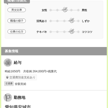
職場の雰囲気
男女比率
女性
男性
職場の様子
活気あり
しずか
仕事の仕方
テキパキ
コツコツ
募集情報
給与
時給1650円 月収例 264,000円+残業代
交通費別途支給あり
全額支給
交通費
勤務地
愛知県安城市