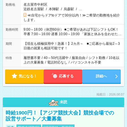
名古屋市中村区
勤務地
近鉄名古屋駅
/
本陣駅
/
烏森駅
/
…
≪自宅からドアtoドアで30分以内！≫ご希望の勤務地を紹介
します。
9:00～18:00（休憩60分） ■ご希望があれば下記シフトもOK！
勤務時間
早番 7:00～16:00 遅番 10:00～19:00 「家族と休みを合わせた
い」 「余裕を持って夕飯の準備がしたい」 「できれば残業はし
たくない」 など、ご希望を教えてくださいね。 ※Wワーク希望
【現在も積極採用中！急募！】2カ月～ ■ご応募から最短2～3
期間
の方へ 今ご覧のお仕事で希望する勤務時間と、もう1つのお仕事
日後の就業も相談可能です！
の勤務時間。 合計で週40時間を超える場合は応募できません。
履歴書不要
/
40～50代活躍中
/
服装自由
/
シフト勤務
/
10名以
特徴
上の大量募集
/
電話対応なし
/
パソコンスキル不要
気になる！
応募する
詳細へ
掲載日：2026.08.07
未読
時給1900円！【アジア競技大会】競技会場での
設営サポート／大量募集