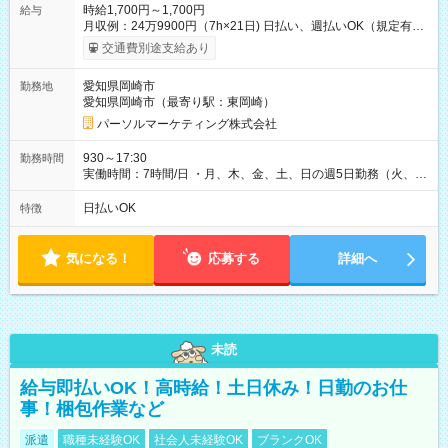
時給1,700円～1,700円
給与
月収例：24万9900円（7h×21日) 日払い、週払いOK（規定有
り） 【試用期間】試用期間なし
交通費別途支給あり
愛知県岡崎市
勤務地
愛知県岡崎市（最寄り駅：東岡崎）
パーソルマーケティング株式会社
930～17:30
勤務時間
実働時間：7時間/日 ・月、木、金、土、日の週5日勤務（火、水
は固定休です／夏季、年末年始等、長期休暇有り！） ・ワンシ
フト！ 残業ほぼナシ（0～5h/月）
日払いOK
特徴
気になる！
応募する
詳細へ
未読
給与即払いOK！高時給！土日休み！日勤のお仕
事！梱包作業など
派遣
職種未経験OK
社会人未経験OK
ブランクOK