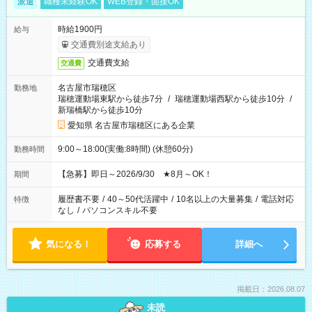
派遣
職種未経験OK
WEB登録・面接OK
時給1900円
給与
交通費別途支給あり
交通費支給
交通費
名古屋市瑞穂区
勤務地
瑞穂運動場東駅から徒歩7分
/
瑞穂運動場西駅から徒歩10分
/
新瑞橋駅から徒歩10分
愛知県 名古屋市瑞穂区にある企業
9:00～18:00(実働:8時間) (休憩60分)
勤務時間
【急募】即日～2026/9/30 ★8月～OK！
期間
履歴書不要
/
40～50代活躍中
/
10名以上の大量募集
/
電話対応
特徴
なし
/
パソコンスキル不要
気になる！
応募する
詳細へ
掲載日：2026.08.07
未読