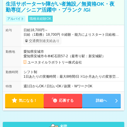
生活サポーター✨障がい者施設／無資格OK・夜
勤専従／シニア活躍中・ブランク /Gi
アルバイト
職種未経験OK
日給18,700円～
給与
日給（1勤務）18,700円 ※経験・能力によりスタート日給相談
可・昇給可 【試用期間】試用期間あり 試用期間の長さ：3ヶ月
交通費別途支給あり
雇用形態、給与は本採用時と同じです。
愛知県安城市
勤務地
愛知県安城市今本町石田57-2（最寄り駅：新安城駅）
ユースタイルラボラトリー株式会社
シフト制
勤務時間
1日あたりの実働時間：最大8時間/日 ※1か月あたりの変形労働
制（週平均40時間以内） 夜勤：17:00-翌09:00（休憩2時間）
週1日からOK / 日払いOK / 副業・WワークOK
特徴
気になる！
応募する
詳細へ
未読