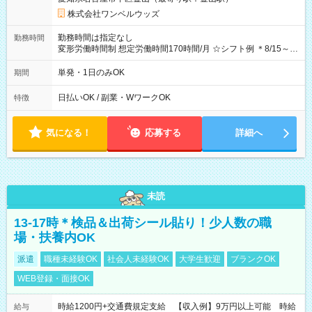
株式会社ワンベルウッズ
勤務時間は指定なし
勤務時間
変形労働時間制 想定労働時間170時間/月 ☆シフト例 ＊8/15～
10/26 全日共通 08：00～12：00 17：00～21：00 ＊8/31
～9/19のみ下記シフトもあります！ 12：00～16：00 ＊9/6～
単発・1日のみOK
期間
10/6、10/11～26のみ下記シフトもあります！ 07：00～11：
00
日払いOK / 副業・WワークOK
特徴
気になる！
応募する
詳細へ
未読
13-17時＊検品＆出荷シール貼り！少人数の職
場・扶養内OK
派遣
職種未経験OK
社会人未経験OK
大学生歓迎
ブランクOK
WEB登録・面接OK
時給1200円+交通費規定支給 【収入例】9万円以上可能 時給
給与