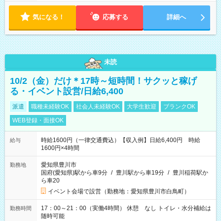
定（毎週同じ曜日勤務）
気になる！
応募する
詳細へ
未読
10/2（金）だけ＊17時～短時間！サクッと稼げ
る・イベント設営/日給6,400
派遣
職種未経験OK
社会人未経験OK
大学生歓迎
ブランクOK
WEB登録・面接OK
時給1600円（一律交通費込）【収入例】日給6,400円 時給
給与
1600円×4時間
愛知県豊川市
勤務地
国府(愛知県)駅から車9分
/
豊川駅から車19分
/
豊川稲荷駅か
ら車20
イベント会場で設営（勤務地：愛知県豊川市白鳥町）
17：00～21：00（実働4時間） 休憩 なし トイレ・水分補給は
勤務時間
随時可能