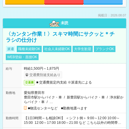
掲載日：2026.08.07
未読
〈カンタン作業！〉スキマ時間にサクッと＊チ
ラシの仕分け
派遣
職種未経験OK
社会人未経験OK
大学生歓迎
ブランクOK
WEB登録・面接OK
時給1,500円～1,875円
給与
交通費別途支給あり
■ 交通費規定内支給 ※派遣先による
交通費
愛知県豊田市
勤務地
豊田市駅からバイク・車
/
新豊田駅からバイク・車
/
浄水駅か
らバイク・車
/
…
■物流センターなど ■勤務地選べます
【1日3時間～も相談OK!】 ＜シフト例＞ 9:00～12:00 10:00～
勤務時間
15:00 12:00～17:00 18:00～21:00 など こちら以外の時間帯も
お気軽にご相談ください！