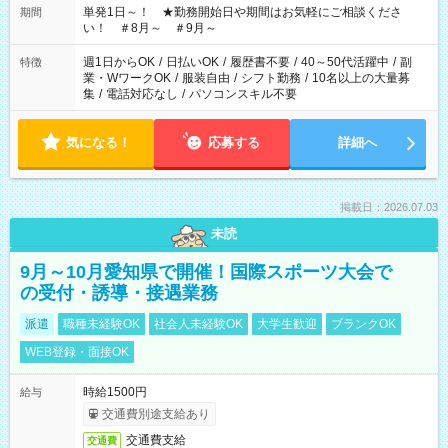
単発1日～！ ★勤務開始日や期間はお気軽にご相談くださ
期間
い！ ＃8月～ ＃9月～
週1日からOK
/
日払いOK
/
履歴書不要
/
40～50代活躍中
/
副
特徴
業・WワークOK
/
服装自由
/
シフト勤務
/
10名以上の大量募
集
/
電話対応なし
/
パソコンスキル不要
気になる！
応募する
詳細へ
掲載日：2026.07.03
未読
9月～10月愛知県で開催！国際スポーツ大会で
の受付・誘導・接遇業務
派遣
職種未経験OK
社会人未経験OK
大学生歓迎
ブランクOK
WEB登録・面接OK
時給1500円
給与
交通費別途支給あり
交通費支給
交通費