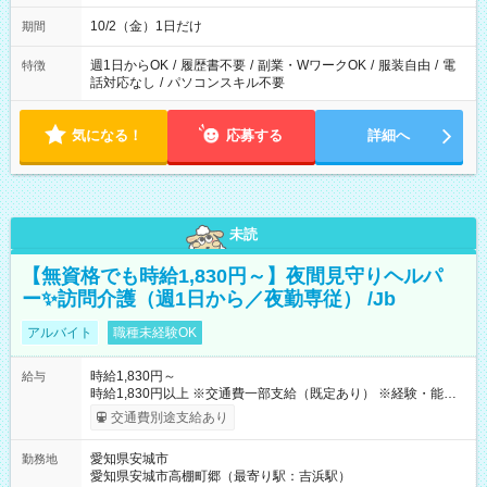
10/2（金）1日だけ
期間
週1日からOK
/
履歴書不要
/
副業・WワークOK
/
服装自由
/
電
特徴
話対応なし
/
パソコンスキル不要
気になる！
応募する
詳細へ
未読
【無資格でも時給1,830円～】夜間見守りヘルパ
ー✨訪問介護（週1日から／夜勤専従） /Jb
アルバイト
職種未経験OK
時給1,830円～
給与
時給1,830円以上 ※交通費一部支給（既定あり） ※経験・能力を
考慮して決定します 【収入例】 週1回勤務の場合：1,830円×8時
交通費別途支給あり
間×4回=5万8,560円 週3回勤務の場合：1,830円×8時間×12回
=17万5,680円 【試用期間】試用期間あり 試用期間の長さ：2ヶ
愛知県安城市
勤務地
月 ※ 雇用形態と給与に、本採用時と異なる部分があります。 雇
愛知県安城市高棚町郷（最寄り駅：吉浜駅）
用形態：本採用時と同じです。 給与：時給 1,570円以上