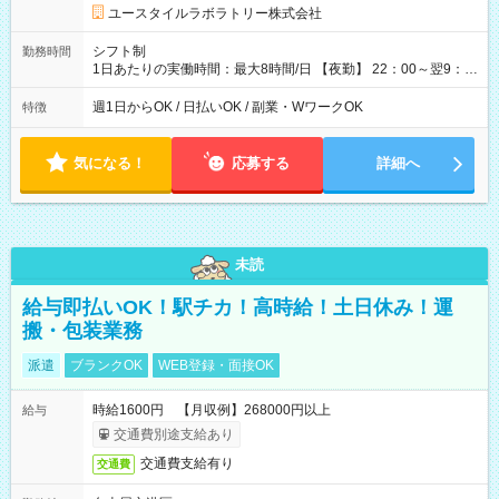
ユースタイルラボラトリー株式会社
シフト制
勤務時間
1日あたりの実働時間：最大8時間/日 【夜勤】 22：00～翌9：
00 ※週1日～OK ／ 夜勤専従 ＊＊ 勤務時間例 ＊＊ ■22時か
ら翌7時 ■23時から翌8時 ■24時から翌9時 など ※上記の時間
週1日からOK / 日払いOK / 副業・WワークOK
特徴
内で8時間勤務（休憩1時間）ご利用者様により、時間は異なり
ます。 ※曜日固定（毎週同じ曜日での勤務となります）
気になる！
応募する
詳細へ
未読
給与即払いOK！駅チカ！高時給！土日休み！運
搬・包装業務
派遣
ブランクOK
WEB登録・面接OK
時給1600円 【月収例】268000円以上
給与
交通費別途支給あり
交通費支給有り
交通費