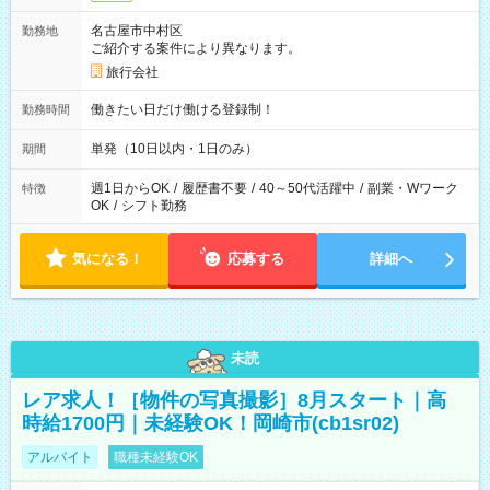
名古屋市中村区
勤務地
ご紹介する案件により異なります。
旅行会社
働きたい日だけ働ける登録制！
勤務時間
単発（10日以内・1日のみ）
期間
週1日からOK
/
履歴書不要
/
40～50代活躍中
/
副業・Wワーク
特徴
OK
/
シフト勤務
気になる！
応募する
詳細へ
未読
レア求人！［物件の写真撮影］8月スタート｜高
時給1700円｜未経験OK！岡崎市(cb1sr02)
アルバイト
職種未経験OK