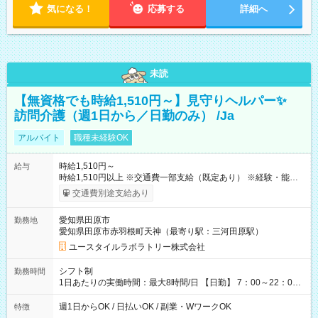
気になる！
応募する
詳細へ
未読
【無資格でも時給1,510円～】見守りヘルパー✨
訪問介護（週1日から／日勤のみ） /Ja
アルバイト
職種未経験OK
時給1,510円～
給与
時給1,510円以上 ※交通費一部支給（既定あり） ※経験・能力を
考慮して決定します 【収入例】 週1回勤務の場合：1,510円×8時
交通費別途支給あり
間×4回=4万8,320円 週3回勤務の場合：1,510円×8時間×12回
=14万4,960円 週5回勤務の場合：1,510円×8時間×20回=24万
愛知県田原市
勤務地
1,600円 【試用期間】試用期間あり 試用期間の長さ：2ヶ月
愛知県田原市赤羽根町天神（最寄り駅：三河田原駅）
※ 雇用形態と給与に、本採用時と異なる部分があります。 雇用
形態：本採用時と同じです。 給与：時給 1,140円以上
ユースタイルラボラトリー株式会社
シフト制
勤務時間
1日あたりの実働時間：最大8時間/日 【日勤】 7：00～22：00
の間で8時間勤務（休憩時間は法定通り） ※週1日～OK ／ 夜勤
なし ＊＊ 勤務時間例 ＊＊ ■8時から17時 ■9時から18時 ■10
週1日からOK / 日払いOK / 副業・WワークOK
特徴
時から19時 ■12時から21時 など ※訪問先により変動 ※曜日固