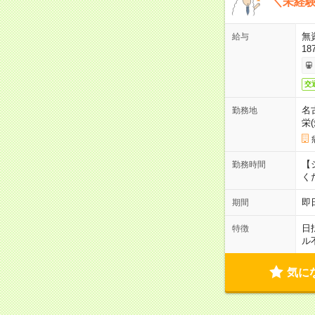
＼未経験
無
給与
18
交
名
勤務地
栄
【シ
勤務時間
く
即
期間
日
特徴
ル
気に