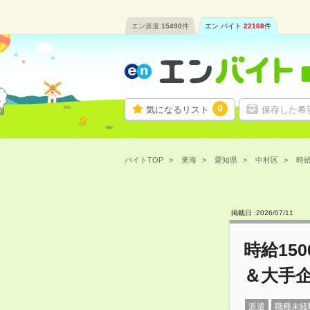
エン派遣
15490
件
エン バイト
22168
件
0
気になるリスト
保存した希
バイトTOP
東海
愛知県
中村区
時給
掲載日 :
2026
/
07
/
11
時給15
＆大手
派遣
職種未経