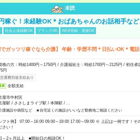
未読
万円稼ぐ！未経験OK＊おばあちゃんのお話相手など
K
社会人未経験OK
ブランクOK
WEB登録・面接OK
でガッツリ稼ぐなら介護】 年齢・学歴不問＊日払いOK＊電話
資格の方：時給1400円～1750円 / 介護福祉士：時給1700円～2125円 / 初任
75円
交通費別途支給あり
全額支給
通費
古屋市中村区
古屋駅
/
ささしまライブ駅
/
本陣駅
/
…
介護施設や病院など ★自宅近くの施設がいいなど勤務地ご相談ください
フト例】 07:00～16:00 09:00～18:00 17:00～09:00 ※ 上記は一例で
ださい！
日～2ヶ月以上 ■開始日の相談OK！