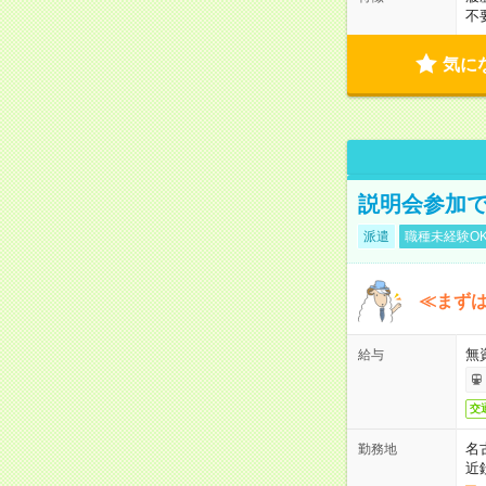
不
気に
説明会参加で
派遣
職種未経験O
≪まずは
無
給与
交
名
勤務地
近