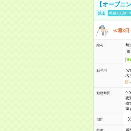
【オープニン
派遣
職種未経験O
≪週3日
無
給与
交
名
勤務地
名
9:
勤務時間
夜
残
望
【
期間
履
特徴