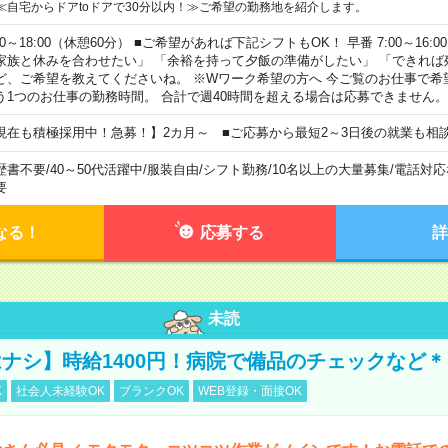
≪自宅からドアtoドアで30分以内！≫ご希望の勤務地を紹介します。
00～18:00（休憩60分） ■ご希望があれば下記シフトもOK！ 早番 7:00～16:00 遅
家族と休みを合わせたい」 「余裕を持って夕飯の準備がしたい」 「できれば
ど、ご希望を教えてくださいね。 ※Wワーク希望の方へ 今ご覧のお仕事で希
う1つのお仕事の勤務時間。 合計で週40時間を超える場合は応募できません。
現在も積極採用中！急募！】2カ月～ ■ご応募から最短2～3日後の就業も相
歴書不要
/
40～50代活躍中
/
服装自由
/
シフト勤務
/
10名以上の大量募集
/
電話対応
要
なる！
応募する
詳
未読
ナシ】時給1400円！病院で備品のチェックなど＊
K
社会人未経験OK
ブランクOK
WEB登録・面接OK