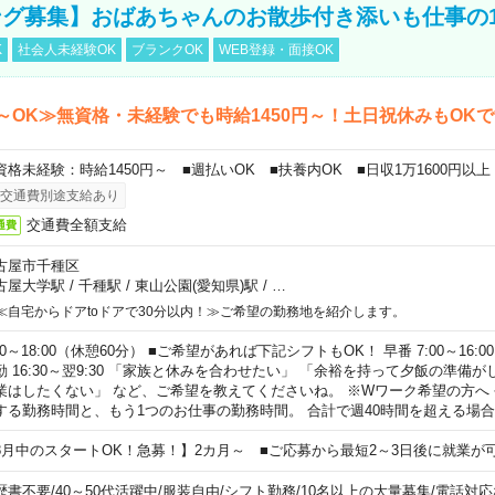
グ募集】おばあちゃんのお散歩付き添いも仕事の
K
社会人未経験OK
ブランクOK
WEB登録・面接OK
～OK≫無資格・未経験でも時給1450円～！土日祝休みもOK
資格未経験：時給1450円～ ■週払いOK ■扶養内OK ■日収1万1600円以上
交通費別途支給あり
交通費全額支給
通費
古屋市千種区
古屋大学駅
/
千種駅
/
東山公園(愛知県)駅
/
…
≪自宅からドアtoドアで30分以内！≫ご希望の勤務地を紹介します。
00～18:00（休憩60分） ■ご希望があれば下記シフトもOK！ 早番 7:00～16:00 遅
勤 16:30～翌9:30 「家族と休みを合わせたい」 「余裕を持って夕飯の準備
業はしたくない」 など、ご希望を教えてくださいね。 ※Wワーク希望の方へ
する勤務時間と、もう1つのお仕事の勤務時間。 合計で週40時間を超える場
8月中のスタートOK！急募！】2カ月～ ■ご応募から最短2～3日後に就業が
歴書不要
/
40～50代活躍中
/
服装自由
/
シフト勤務
/
10名以上の大量募集
/
電話対応