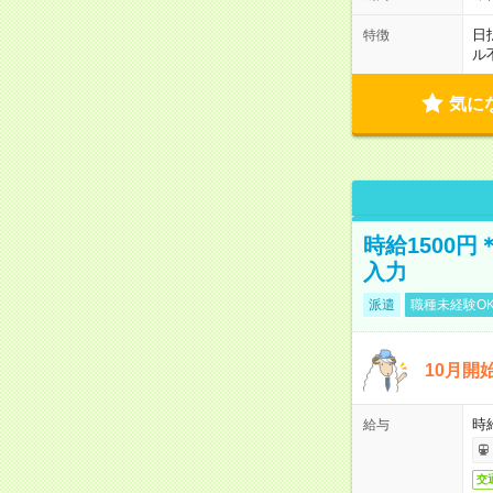
日
特徴
ル
気に
時給1500
入力
派遣
職種未経験O
10月開
時
給与
交