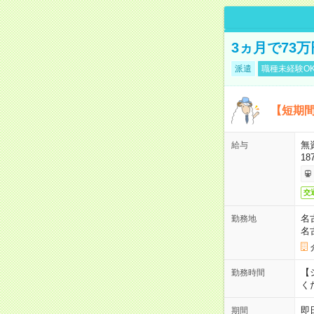
3ヵ月で73
派遣
職種未経験O
【短期間
無
給与
18
交
名
勤務地
名
【シ
勤務時間
く
即
期間