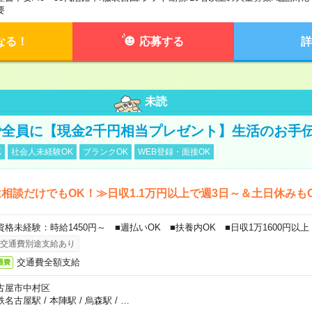
要
なる！
応募する
詳
未読
全員に【現金2千円相当プレゼント】生活のお手
K
社会人未経験OK
ブランクOK
WEB登録・面接OK
相談だけでもOK！≫日収1.1万円以上で週3日～＆土日休みも
資格未経験：時給1450円～ ■週払いOK ■扶養内OK ■日収1万1600円以上
交通費別途支給あり
交通費全額支給
通費
古屋市中村区
鉄名古屋駅
/
本陣駅
/
烏森駅
/
…