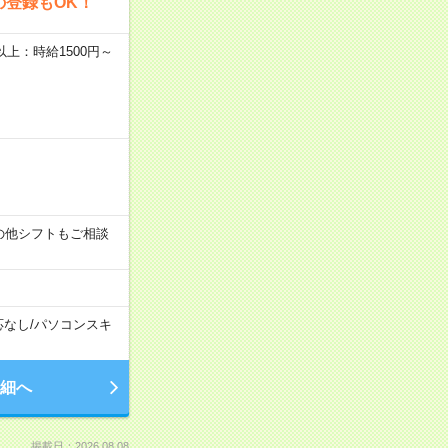
の登録もOK！
者以上：時給1500円～
す！その他シフトもご相談
応なし
/
パソコンスキ
細へ
掲載日：2026.08.08