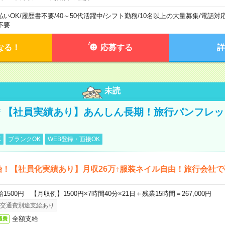
払いOK
/
履歴書不要
/
40～50代活躍中
/
シフト勤務
/
10名以上の大量募集
/
電話対
不要
なる！
応募する
詳
未読
円＊【社員実績あり】あんしん長期！旅行パンフレ
K
ブランクOK
WEB登録・面接OK
始！【社員化実績あり】月収26万↑服装ネイル自由！旅行会社で
給1500円 【月収例】1500円×7時間40分×21日＋残業15時間＝267,000円
交通費別途支給あり
全額支給
通費