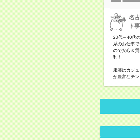
名古
ト事
20代～40
系のお仕事で
ので安心＆質
利！
服装はカジュ
が豊富なテン