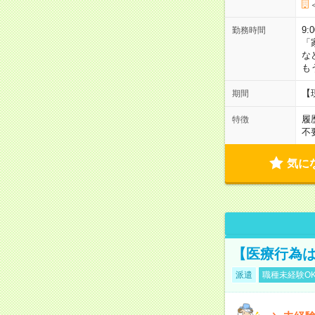
9:
勤務時間
「
な
も
【
期間
履
特徴
不
気に
【医療行為は
派遣
職種未経験O