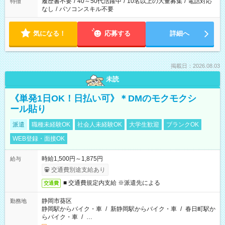
履歴書不要
/
40～50代活躍中
/
10名以上の大量募集
/
電話対応
特徴
なし
/
パソコンスキル不要
気になる！
応募する
詳細へ
掲載日：2026.08.03
未読
《単発1日OK！日払い可》＊DMのモクモクシ
ール貼り
派遣
職種未経験OK
社会人未経験OK
大学生歓迎
ブランクOK
WEB登録・面接OK
時給1,500円～1,875円
給与
交通費別途支給あり
■ 交通費規定内支給 ※派遣先による
交通費
静岡市葵区
勤務地
静岡駅からバイク・車
/
新静岡駅からバイク・車
/
春日町駅か
らバイク・車
/
…