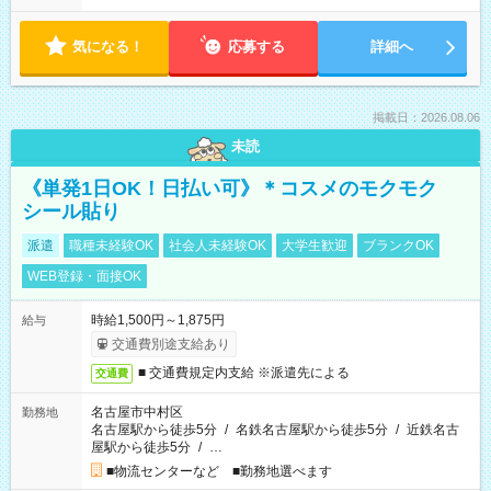
気になる！
応募する
詳細へ
掲載日：2026.08.06
未読
《単発1日OK！日払い可》＊コスメのモクモク
シール貼り
派遣
職種未経験OK
社会人未経験OK
大学生歓迎
ブランクOK
WEB登録・面接OK
時給1,500円～1,875円
給与
交通費別途支給あり
■ 交通費規定内支給 ※派遣先による
交通費
名古屋市中村区
勤務地
名古屋駅から徒歩5分
/
名鉄名古屋駅から徒歩5分
/
近鉄名古
屋駅から徒歩5分
/
…
■物流センターなど ■勤務地選べます