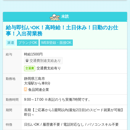
未読
給与即払いOK！高時給！土日休み！日勤のお仕
事！入出荷業務
派遣
ブランクOK
WEB登録・面接OK
時給1500円
給与
交通費別途支給あり
交通費支給有り
交通費
静岡県三島市
勤務地
大場駅から車8分
食品関連企業
9:00～17:00 ※表記のうち実働7時間です。
勤務時間
長期【ご応募から1週間以内(最短2日目)のスピード就業が可能】
期間
即日～
日払いOK
/
履歴書不要
/
電話対応なし
/
パソコンスキル不要
特徴