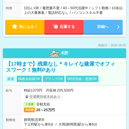
日払いOK
/
履歴書不要
/
40～50代活躍中
/
シフト勤務
/
10名以
特徴
上の大量募集
/
電話対応なし
/
パソコンスキル不要
気になる！
応募する
詳細へ
掲載日：2026.08.05
未読
【17時まで】残業なし＊キレイな建屋でオフィ
スワーク！無料Pあり
派遣
職種未経験OK
ブランクOK
WEB登録・面接OK
時給1370円 月収例 205,500円
給与
交通費別途支給あり
全額支給
交通費
20～25万円
月収例
静岡県沼津市
勤務地
下土狩駅から車6分
/
大岡(静岡県)駅から車6分