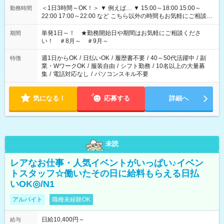
＜1日3時間～OK！＞ ▼ 例えば… ▼ 15:00～18:00 15:00～
勤務時間
22:00 17:00～22:00 など こちら以外の時間もお気軽にご相談く
ださい！
単発1日～！ ★勤務開始日や期間はお気軽にご相談くださ
期間
い！ ＃8月～ ＃9月～
週1日からOK
/
日払いOK
/
履歴書不要
/
40～50代活躍中
/
副
特徴
業・WワークOK
/
服装自由
/
シフト勤務
/
10名以上の大量募
集
/
電話対応なし
/
パソコンスキル不要
気になる！
応募する
詳細へ
未読
レアなお仕事・人気イベントがいっぱい♪イベン
トスタッフ☆働いたその日に給料もらえる日払
いOK◎/N1
アルバイト
職種未経験OK
日給10,400円～
給与