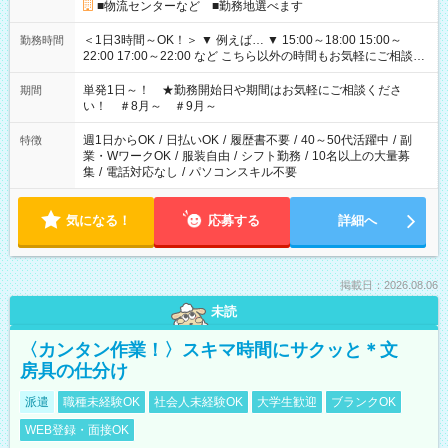
■物流センターなど ■勤務地選べます
＜1日3時間～OK！＞ ▼ 例えば… ▼ 15:00～18:00 15:00～
勤務時間
22:00 17:00～22:00 など こちら以外の時間もお気軽にご相談く
ださい！
単発1日～！ ★勤務開始日や期間はお気軽にご相談くださ
期間
い！ ＃8月～ ＃9月～
週1日からOK
/
日払いOK
/
履歴書不要
/
40～50代活躍中
/
副
特徴
業・WワークOK
/
服装自由
/
シフト勤務
/
10名以上の大量募
集
/
電話対応なし
/
パソコンスキル不要
気になる！
応募する
詳細へ
掲載日：2026.08.06
未読
〈カンタン作業！〉スキマ時間にサクッと＊文
房具の仕分け
派遣
職種未経験OK
社会人未経験OK
大学生歓迎
ブランクOK
WEB登録・面接OK