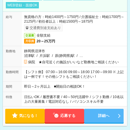
WEB登録・面接OK
無資格の方：時給1400円～1750円 / 介護福祉士：時給1700円～
給与
2125円 / 初任者以上：時給1500円～1875円
交通費別途支給あり
全額支給
交通費
20～25万円
月収例
静岡県沼津市
勤務地
沼津駅
/
片浜駅
/
原(静岡県)駅
/
…
病院 ★自宅近くの施設がいいなど勤務地ご相談ください
【シフト例】 07:00～16:00 09:00～18:00 17:00～09:00 ※ 上記
勤務時間
は一例です！その他シフトもご相談ください！
即日～2ヶ月以上 ■開始日の相談OK！
期間
日払いOK
/
履歴書不要
/
40～50代活躍中
/
シフト勤務
/
10名以
特徴
上の大量募集
/
電話対応なし
/
パソコンスキル不要
気になる！
応募する
詳細へ