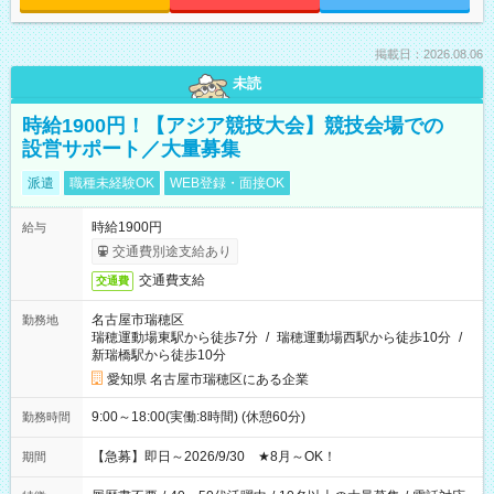
掲載日：2026.08.06
未読
時給1900円！【アジア競技大会】競技会場での
設営サポート／大量募集
派遣
職種未経験OK
WEB登録・面接OK
時給1900円
給与
交通費別途支給あり
交通費支給
交通費
名古屋市瑞穂区
勤務地
瑞穂運動場東駅から徒歩7分
/
瑞穂運動場西駅から徒歩10分
/
新瑞橋駅から徒歩10分
愛知県 名古屋市瑞穂区にある企業
9:00～18:00(実働:8時間) (休憩60分)
勤務時間
【急募】即日～2026/9/30 ★8月～OK！
期間