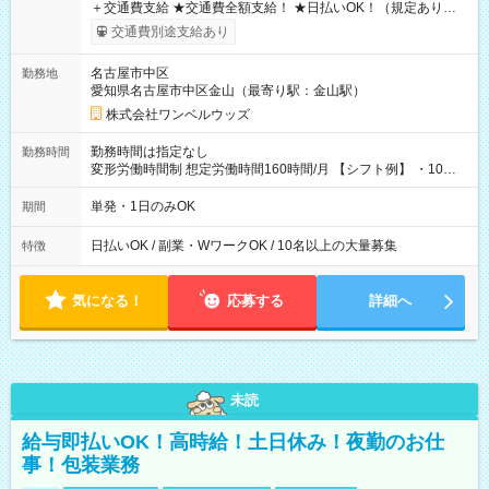
＋交通費支給 ★交通費全額支給！ ★日払いOK！（規定あり） ┗
働いたその日に現金GET♪ お仕事後はコンビニATMから 日払
交通費別途支給あり
い分を引き落とせます！ 【試用期間】試用期間なし
名古屋市中区
勤務地
愛知県名古屋市中区金山（最寄り駅：金山駅）
株式会社ワンベルウッズ
勤務時間は指定なし
勤務時間
変形労働時間制 想定労働時間160時間/月 【シフト例】 ・10：
00～20：00
単発・1日のみOK
期間
日払いOK / 副業・WワークOK / 10名以上の大量募集
特徴
気になる！
応募する
詳細へ
未読
給与即払いOK！高時給！土日休み！夜勤のお仕
事！包装業務