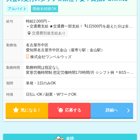
アルバイト
職種未経験OK
時給2,000円～
給与
＋交通費支給 ★交通費一部支給！ ┗1日500円を超えた分は全額
支給！ ※往復500円以内の方は自己負担となります ★日払い
交通費別途支給あり
OK！（規定あり） ┗働いたその日に現金GET♪ お仕事後はコン
ビニATMから 日払い分を引き落とせます！ 【試用期間】試用
名古屋市中区
勤務地
期間なし
愛知県名古屋市中区金山（最寄り駅：金山駅）
株式会社ワンベルウッズ
勤務時間は指定なし
勤務時間
変形労働時間制 想定労働時間170時間/月 ☆シフト例 ＊8/15～
10/26 全日共通 08：00～12：00 17：00～21：00 ＊8/31
～9/19のみ下記シフトもあります！ 12：00～16：00 ＊9/6～
単発・1日のみOK
期間
10/6、10/11～26のみ下記シフトもあります！ 07：00～11：
00
日払いOK / 副業・WワークOK
特徴
気になる！
応募する
詳細へ
未読