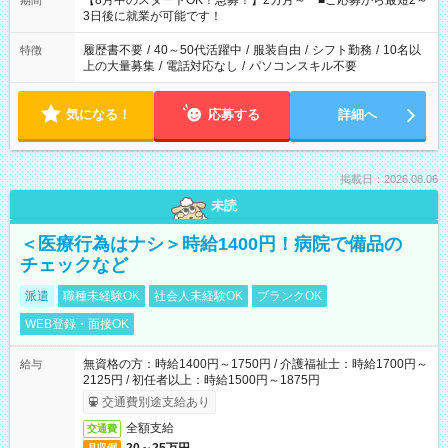
【8月中のスタートOK！急募！】2カ月～ ■ご応募から最短2～
期間
ね。 ※Wワーク希望の方へ 今ご覧のお仕事で希望する勤務時間
3日後に就業が可能です！
と、もう1つのお仕事の勤務時間。 合計で週40時間を超える場
合は応募できません。
履歴書不要
/
40～50代活躍中
/
服装自由
/
シフト勤務
/
10名以
特徴
上の大量募集
/
電話対応なし
/
パソコンスキル不要
気になる！
応募する
詳細へ
掲載日：2026.08.06
未読
＜医療行為はナシ＞時給1400円！病院で備品の
チェックなど
派遣
職種未経験OK
社会人未経験OK
ブランクOK
WEB登録・面接OK
無資格の方：時給1400円～1750円 / 介護福祉士：時給1700円～
給与
2125円 / 初任者以上：時給1500円～1875円
交通費別途支給あり
全額支給
交通費
月収例