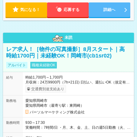
気になる！
応募する
詳細へ
未読
レア求人！［物件の写真撮影］8月スタート｜高
時給1700円｜未経験OK！岡崎市(cb1sr02)
アルバイト
職種未経験OK
時給1,700円～1,700円
給与
月収例：24万9900円（7h×21日) 日払い、週払いOK（規定有
り） 【試用期間】試用期間なし
交通費別途支給あり
愛知県岡崎市
勤務地
愛知県岡崎市（最寄り駅：東岡崎）
パーソルマーケティング株式会社
930～17:30
勤務時間
実働時間：7時間/日 ・月、木、金、土、日の週5日勤務（火、水
は固定休です／夏季、年末年始等、長期休暇有り！） ・ワンシ