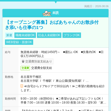
掲載日：2026.08.06
未読
【オープニング募集】おばあちゃんのお散歩付
き添いも仕事の1つ
派遣
職種未経験OK
社会人未経験OK
ブランクOK
WEB登録・面接OK
無資格未経験：時給1450円～ ■週払いOK ■扶養内OK ■日
給与
収1万1600円以上
交通費別途支給あり
交通費全額支給
交通費
名古屋市千種区
勤務地
名古屋大学駅
/
千種駅
/
東山公園(愛知県)駅
/
…
≪自宅からドアtoドアで30分以内！≫ご希望の勤務地を紹介
します。
9:00～18:00（休憩60分） ■ご希望があれば下記シフトもOK！
勤務時間
早番 7:00～16:00 遅番 10:00～19:00 夜勤 16:30～翌9:30 「家族
と休みを合わせたい」 「余裕を持って夕飯の準備がしたい」
「できれば残業はしたくない」 など、ご希望を教えてください