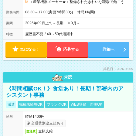
＜産業機器メーカー★＞整備されたきれいな職場で働こう！
08:30～17:00(実働7時間30分 休憩1時間)
勤務時間
2026年09月上旬～長期 ※9月～！
期間
履歴書不要
/
40～50代活躍中
特徴
気になる！
応募する
詳細へ
掲載日：2026.08.05
未読
《時間相談OK！》食堂あり！長期！部署内のア
シスタント事務
派遣
職種未経験OK
ブランクOK
WEB登録・面接OK
時給1400円
給与
交通費別途支給あり
全額支給
交通費