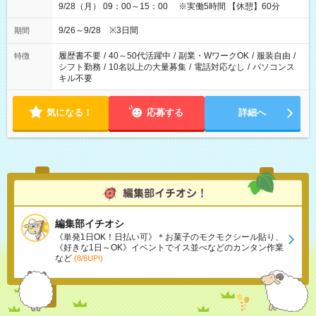
9/28（月） 09：00～15：00 ※実働5時間 【休憩】60分
9/26～9/28 ※3日間
期間
履歴書不要
/
40～50代活躍中
/
副業・WワークOK
/
服装自由
/
特徴
シフト勤務
/
10名以上の大量募集
/
電話対応なし
/
パソコンス
キル不要
気になる！
応募する
詳細へ
編集部イチオシ
《単発1日OK！日払い可》＊お菓子のモクモクシール貼り、
《好きな1日～OK》イベントでイス並べなどのカンタン作業
など
(8/6UP!)