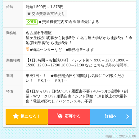
時給1,500円～1,875円
給与
交通費別途支給あり
■ 交通費規定内支給 ※派遣先による
交通費
名古屋市千種区
勤務地
星ケ丘(愛知県)駅から徒歩5分
/
名古屋大学駅から徒歩5分
/
今
池(愛知県)駅から徒歩5分
/
…
■物流センターなど ■勤務地選べます
【1日3時間～も相談OK!】 ＜シフト例＞ 9:00～12:00 10:00～
勤務時間
15:00 12:00～17:00 18:00～21:00 など こちら以外の時間帯も
お気軽にご相談ください！
単発1日～！ ★勤務開始日や期間はお気軽にご相談くださ
期間
い！ ＃8月～ ＃9月～
週1日からOK
/
日払いOK
/
履歴書不要
/
40～50代活躍中
/
副
特徴
業・WワークOK
/
服装自由
/
シフト勤務
/
10名以上の大量募
集
/
電話対応なし
/
パソコンスキル不要
気になる！
応募する
詳細へ
掲載日：2026.08.06