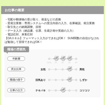
お仕事の概要
・宅配や郵便物の受け取り、発送などの庶務
・受発注業務：専用システムへの受注内容の入力、在庫確認、発注業務
・取引先との納期調整、回答
・データ入力（納品書、伝票、生産計画や実績の入力）
・電話応対、来客応対
【OAスキル】フォーマット入力ができればOK！ SUM関数の自信がなけれ
ば勉強して習得できればOK！
職場の雰囲気
年齢層
20代
30
40
50
60
男女比率
女性
男性
職場の様子
活気あり
しずか
仕事の仕方
テキパキ
コツコツ