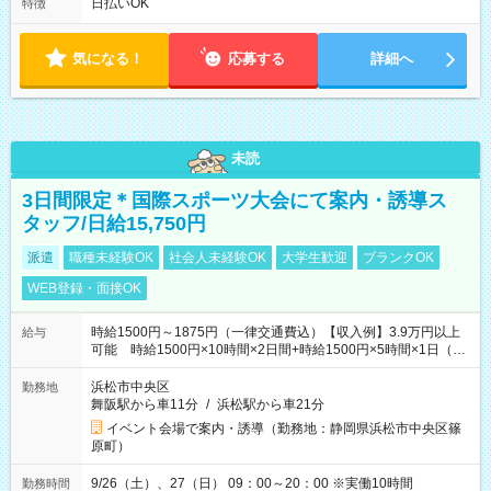
フト！ 残業ほぼナシ（0～5h/月）
日払いOK
特徴
気になる！
応募する
詳細へ
未読
3日間限定＊国際スポーツ大会にて案内・誘導ス
タッフ/日給15,750円
派遣
職種未経験OK
社会人未経験OK
大学生歓迎
ブランクOK
WEB登録・面接OK
時給1500円～1875円（一律交通費込）【収入例】3.9万円以上
給与
可能 時給1500円×10時間×2日間+時給1500円×5時間×1日（実
働8時間を越えた時給：1875円）
浜松市中央区
勤務地
舞阪駅から車11分
/
浜松駅から車21分
イベント会場で案内・誘導（勤務地：静岡県浜松市中央区篠
原町）
9/26（土）、27（日） 09：00～20：00 ※実働10時間
勤務時間