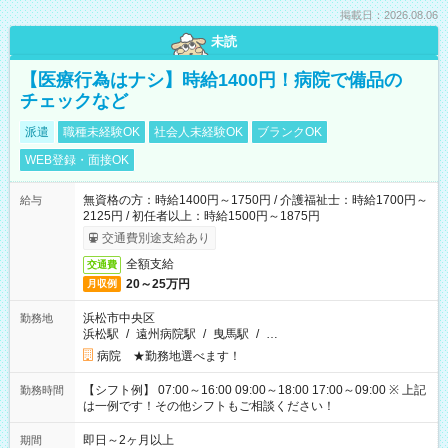
掲載日：2026.08.06
未読
【医療行為はナシ】時給1400円！病院で備品の
チェックなど
派遣
職種未経験OK
社会人未経験OK
ブランクOK
WEB登録・面接OK
無資格の方：時給1400円～1750円 / 介護福祉士：時給1700円～
給与
2125円 / 初任者以上：時給1500円～1875円
交通費別途支給あり
全額支給
交通費
20～25万円
月収例
浜松市中央区
勤務地
浜松駅
/
遠州病院駅
/
曳馬駅
/
…
病院 ★勤務地選べます！
【シフト例】 07:00～16:00 09:00～18:00 17:00～09:00 ※ 上記
勤務時間
は一例です！その他シフトもご相談ください！
即日～2ヶ月以上
期間