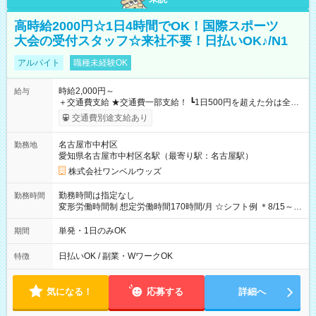
高時給2000円☆1日4時間でOK！国際スポーツ
大会の受付スタッフ☆来社不要！日払いOK♪/N1
アルバイト
職種未経験OK
時給2,000円～
給与
＋交通費支給 ★交通費一部支給！ ┗1日500円を超えた分は全額
支給！ ※往復500円以内の方は自己負担となります ★日払い
交通費別途支給あり
OK！（規定あり） ┗働いたその日に現金GET♪ お仕事後はコン
ビニATMから 日払い分を引き落とせます！ 【試用期間】試用
名古屋市中村区
勤務地
期間なし
愛知県名古屋市中村区名駅（最寄り駅：名古屋駅）
株式会社ワンベルウッズ
勤務時間は指定なし
勤務時間
変形労働時間制 想定労働時間170時間/月 ☆シフト例 ＊8/15～
10/26 全日共通 08：00～12：00 17：00～21：00 ＊8/31
～9/19のみ下記シフトもあります！ 12：00～16：00 ＊9/6～
単発・1日のみOK
期間
10/6、10/11～26のみ下記シフトもあります！ 07：00～11：
00
日払いOK / 副業・WワークOK
特徴
気になる！
応募する
詳細へ