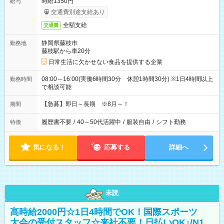
時給1350円
給与
交通費別途支給あり
全額支給
交通費
静岡県藤枝市
勤務地
藤枝駅から車20分
日常生活に欠かせない食品を提供する企業
08:00～16:00(実働6時間30分 休憩1時間30分) ※1日4時間以上
勤務時間
で相談可能
【急募】即日～長期 ※8月～！
期間
履歴書不要
/
40～50代活躍中
/
服装自由
/
シフト勤務
特徴
気になる！
応募する
詳細へ
未読
高時給2000円☆1日4時間でOK！国際スポーツ
大会の受付スタッフ☆来社不要！日払いOK♪/N1