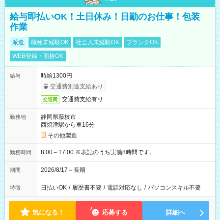
給与即払いOK！土日休み！日勤のお仕事！包装
作業
派遣
職種未経験OK
社会人未経験OK
ブランクOK
WEB登録・面接OK
時給1300円
給与
交通費別途支給あり
交通費支給有り
交通費
静岡県藤枝市
勤務地
西焼津駅から車16分
その他製造
8:00～17:00 ※表記のうち実働8時間です。
勤務時間
2026/8/17～長期
期間
日払いOK
/
履歴書不要
/
電話対応なし
/
パソコンスキル不要
特徴
気になる！
応募する
詳細へ