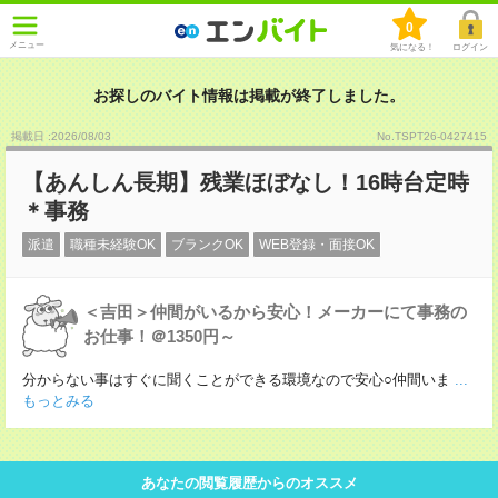
0
メニュー
気になる！
ログイン
お探しのバイト情報は掲載が終了しました。
掲載日 :2026
/
08
/
03
No.TSPT26-0427415
【あんしん長期】残業ほぼなし！16時台定時
＊事務
派遣
職種未経験OK
ブランクOK
WEB登録・面接OK
＜吉田＞仲間がいるから安心！メーカーにて事務の
お仕事！＠1350円～
分からない事はすぐに聞くことができる環境なので安心○仲間いま
...
もっとみる
あなたの閲覧履歴からのオススメ