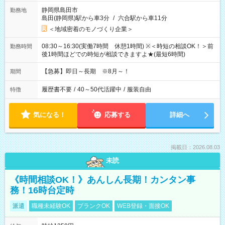
静岡県島田市
勤務地
島田(静岡県)駅から車3分
/
六合駅から車11分
＜地域密着のモノづくり企業＞
08:30～16:30(実働7時間 休憩1時間) ※＜時短の相談OK！＞前
勤務時間
後1時間ほどでの時短が相談できますよ★(最短6時間)
【急募】即日～長期 ※8月～！
期間
履歴書不要
/
40～50代活躍中
/
服装自由
特徴
気になる！
応募する
詳細へ
掲載日：2026.08.03
未読
《時間相談OK！》あんしん長期！カンタン事
務！16時台定時
派遣
職種未経験OK
ブランクOK
WEB登録・面接OK