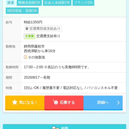
派遣
職種未経験OK
社会人未経験OK
ブランクOK
WEB登録・面接OK
時給1350円
給与
交通費別途支給あり
交通費支給有り
交通費
静岡県藤枝市
勤務地
西焼津駅から車16分
その他製造
17:00～2:00 ※表記のうち実働8時間です。
勤務時間
2026/8/17～長期
期間
日払いOK
/
履歴書不要
/
電話対応なし
/
パソコンスキル不要
特徴
気になる！
応募する
詳細へ
未読