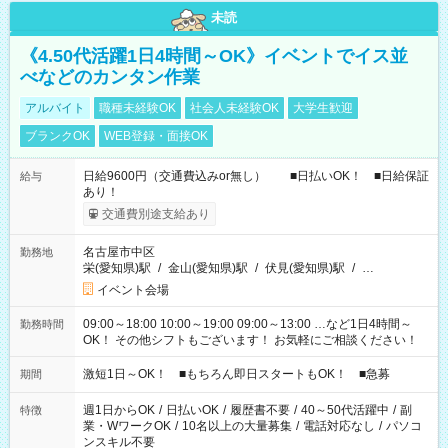
未読
《4.50代活躍1日4時間～OK》イベントでイス並
べなどのカンタン作業
アルバイト
職種未経験OK
社会人未経験OK
大学生歓迎
ブランクOK
WEB登録・面接OK
日給9600円（交通費込みor無し） ■日払いOK！ ■日給保証
給与
あり！
交通費別途支給あり
名古屋市中区
勤務地
栄(愛知県)駅
/
金山(愛知県)駅
/
伏見(愛知県)駅
/
…
イベント会場
09:00～18:00 10:00～19:00 09:00～13:00 …など1日4時間～
勤務時間
OK！ その他シフトもございます！ お気軽にご相談ください！
激短1日～OK！ ■もちろん即日スタートもOK！ ■急募
期間
週1日からOK
/
日払いOK
/
履歴書不要
/
40～50代活躍中
/
副
特徴
業・WワークOK
/
10名以上の大量募集
/
電話対応なし
/
パソコ
ンスキル不要