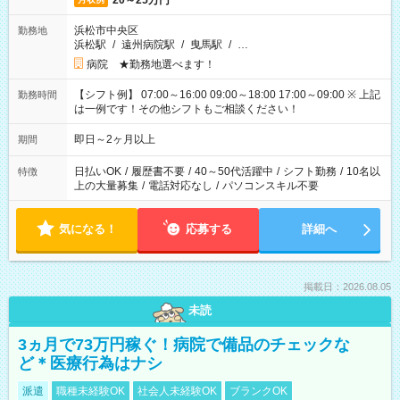
20～25万円
浜松市中央区
勤務地
浜松駅
/
遠州病院駅
/
曳馬駅
/
…
病院 ★勤務地選べます！
【シフト例】 07:00～16:00 09:00～18:00 17:00～09:00 ※ 上記
勤務時間
は一例です！その他シフトもご相談ください！
即日～2ヶ月以上
期間
日払いOK
/
履歴書不要
/
40～50代活躍中
/
シフト勤務
/
10名以
特徴
上の大量募集
/
電話対応なし
/
パソコンスキル不要
気になる！
応募する
詳細へ
掲載日：2026.08.05
未読
3ヵ月で73万円稼ぐ！病院で備品のチェックな
ど＊医療行為はナシ
派遣
職種未経験OK
社会人未経験OK
ブランクOK