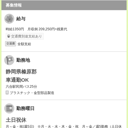
募集情報
給与
時給1350円 月収例 209,250円+残業代
交通費別途支給あり
全額支給
交通費
勤務地
静岡県榛原郡
車通勤OK
六合駅民間バス25分
プラスチック・金型部品製造
勤務曜日
土日祝休
月～金・祝(週5日) ※月・火・水・木・金・祝 月～金／週5勤務（土日休