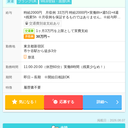
派遣
ブランクOK
WEB登録・面接OK
時給2000円 月収例 33万円 時給2000円×実働8h×週5日×4週
給与
+残業5h ※月収例を保証するものではありません。※給与即受
取りサービス利用可（利用条件有）
交通費別途支給あり
1ヶ月3万円を上限として実費支給
交通費
30万円～
月収例
東京都新宿区
勤務地
市ケ谷駅から徒歩3分
放送
11:00-20:00（休憩60分）実働8時間（残業少なめ！）
勤務時間
即日～長期 ※開始日相談OK
期間
履歴書不要
特徴
気になる！
応募する
詳細へ
掲載日：2026.08.07
未読