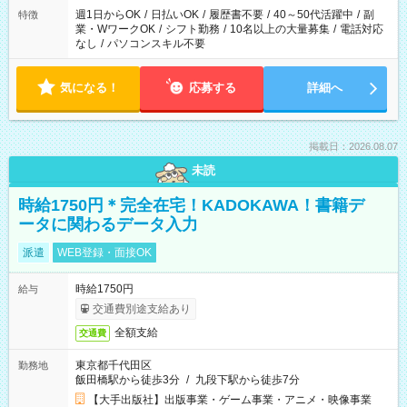
週1日からOK
/
日払いOK
/
履歴書不要
/
40～50代活躍中
/
副
特徴
業・WワークOK
/
シフト勤務
/
10名以上の大量募集
/
電話対応
なし
/
パソコンスキル不要
気になる！
応募する
詳細へ
掲載日：2026.08.07
未読
時給1750円＊完全在宅！KADOKAWA！書籍デ
ータに関わるデータ入力
派遣
WEB登録・面接OK
時給1750円
給与
交通費別途支給あり
全額支給
交通費
東京都千代田区
勤務地
飯田橋駅から徒歩3分
/
九段下駅から徒歩7分
【大手出版社】出版事業・ゲーム事業・アニメ・映像事業