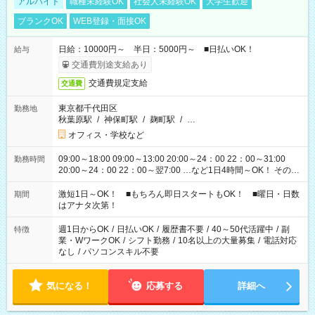
アルバイト
職種未経験OK
社会人未経験OK
大学生歓迎
ブランクOK
WEB登録・面接OK
日給：10000円～ 半日：5000円～ ■日払いOK！
給与
交通費別途支給あり
交通費規定支給
交通費
東京都千代田区
勤務地
秋葉原駅
/
神保町駅
/
麹町駅
/
…
オフィス・学校など
09:00～18:00 09:00～13:00 20:00～24：00 22：00～31:00
勤務時間
20:00～24：00 22：00～翌7:00 …など1日4時間～OK！ その他
シフトもございます！ お気軽にご相談ください！
激短1日～OK！ ■もちろん即日スタートもOK！ ■曜日・日数
期間
はアナタ次第！
週1日からOK
/
日払いOK
/
履歴書不要
/
40～50代活躍中
/
副
特徴
業・WワークOK
/
シフト勤務
/
10名以上の大量募集
/
電話対応
なし
/
パソコンスキル不要
気になる！
応募する
詳細へ