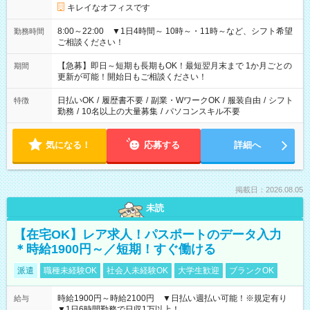
キレイなオフィスです
8:00～22:00 ▼1日4時間～ 10時～・11時～など、シフト希望
勤務時間
ご相談ください！
【急募】即日～短期も長期もOK！最短翌月末まで 1か月ごとの
期間
更新が可能！開始日もご相談ください！
日払いOK
/
履歴書不要
/
副業・WワークOK
/
服装自由
/
シフト
特徴
勤務
/
10名以上の大量募集
/
パソコンスキル不要
気になる！
応募する
詳細へ
掲載日：2026.08.05
未読
【在宅OK】レア求人！パスポートのデータ入力
＊時給1900円～／短期！すぐ働ける
派遣
職種未経験OK
社会人未経験OK
大学生歓迎
ブランクOK
時給1900円～時給2100円 ▼日払い週払い可能！※規定有り
給与
▼1日6時間勤務で日収1万以上！