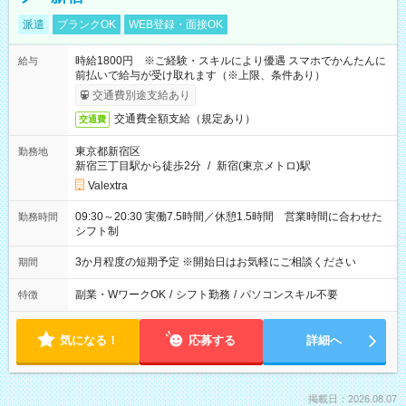
派遣
ブランクOK
WEB登録・面接OK
時給1800円 ※ご経験・スキルにより優遇 スマホでかんたんに
給与
前払いで給与が受け取れます（※上限、条件あり）
交通費別途支給あり
交通費全額支給（規定あり）
交通費
東京都新宿区
勤務地
新宿三丁目駅から徒歩2分
/
新宿(東京メトロ)駅
Valextra
09:30～20:30 実働7.5時間／休憩1.5時間 営業時間に合わせた
勤務時間
シフト制
3か月程度の短期予定 ※開始日はお気軽にご相談ください
期間
副業・WワークOK
/
シフト勤務
/
パソコンスキル不要
特徴
気になる！
応募する
詳細へ
掲載日：2026.08.07