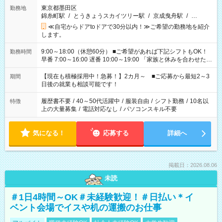
東京都墨田区
勤務地
錦糸町駅
/
とうきょうスカイツリー駅
/
京成曳舟駅
/
…
≪自宅からドアtoドアで30分以内！≫ご希望の勤務地を紹介
します。
9:00～18:00（休憩60分） ■ご希望があれば下記シフトもOK！
勤務時間
早番 7:00～16:00 遅番 10:00～19:00 「家族と休みを合わせた
い」 「余裕を持って夕飯の準備がしたい」 「できれば残業はし
たくない」 など、ご希望を教えてくださいね。 ※Wワーク希望
【現在も積極採用中！急募！】2カ月～ ■ご応募から最短2～3
期間
の方へ 今ご覧のお仕事で希望する勤務時間と、もう1つのお仕事
日後の就業も相談可能です！
の勤務時間。 合計で週40時間を超える場合は応募できません。
履歴書不要
/
40～50代活躍中
/
服装自由
/
シフト勤務
/
10名以
特徴
上の大量募集
/
電話対応なし
/
パソコンスキル不要
気になる！
応募する
詳細へ
掲載日：2026.08.06
未読
＃1日4時間～OK＃未経験歓迎！＃日払い＊イ
ベント会場でイスや机の運搬のお仕事