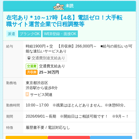
未読
在宅あり＊10～17時【4名】電話ゼロ！大手転
職サイト運営企業で日程調整等
派遣
ブランクOK
WEB登録・面接OK
時給1900円＋交 【月収例】266,000円～ ■給与の前払いが可
給与
能な速払いサービスあり
交通費別途支給あり
交通費支給あり
交通費
25～30万円
月収例
東京都渋谷区
勤務地
渋谷駅から徒歩8分
サービス関連
10:00～17:00 ※残業はほとんどありません。※休憩60分。
勤務時間
2026/09/01～長期 ※開始日はご相談可能です！ ※9月～！
期間
履歴書不要
/
電話対応なし
特徴