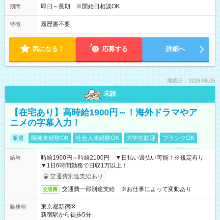
即日～長期 ※開始日相談OK
期間
履歴書不要
特徴
気になる！
応募する
詳細へ
掲載日：2026.08.05
未読
【在宅あり】高時給1900円～！海外ドラマやア
ニメの字幕入力！
派遣
職種未経験OK
社会人未経験OK
大学生歓迎
ブランクOK
時給1900円～時給2100円 ▼日払い週払い可能！※規定有り
給与
▼1日6時間勤務で日収1万以上！
交通費別途支給あり
交通費一部別途支給 ※お仕事によって変動あり
交通費
東京都新宿区
勤務地
新宿駅から徒歩5分