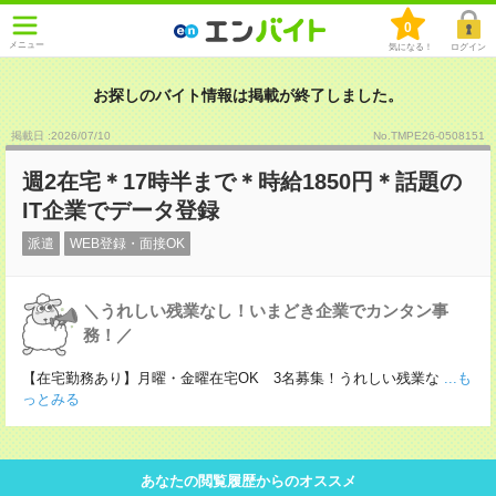
0
メニュー
気になる！
ログイン
お探しのバイト情報は掲載が終了しました。
掲載日 :2026
/
07
/
10
No.TMPE26-0508151
週2在宅＊17時半まで＊時給1850円＊話題の
IT企業でデータ登録
派遣
WEB登録・面接OK
＼うれしい残業なし！いまどき企業でカンタン事
務！／
【在宅勤務あり】月曜・金曜在宅OK 3名募集！うれしい残業な
...も
っとみる
あなたの閲覧履歴からのオススメ