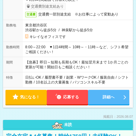
交通費別途支給あり
交通費一部別途支給 ※お仕事によって変動あり
交通費
東京都渋谷区
勤務地
渋谷駅から徒歩5分
/
神泉駅から徒歩5分
キレイなオフィスです
8:00～22:00 ▼1日4時間～ 10時～・11時～など、シフト希望
勤務時間
ご相談ください！
【急募】即日～短期も長期もOK！最短翌月末まで 1か月ごとの
期間
更新が可能！開始日もご相談ください！
日払いOK
/
履歴書不要
/
副業・WワークOK
/
服装自由
/
シフト
特徴
勤務
/
10名以上の大量募集
/
パソコンスキル不要
気になる！
応募する
詳細へ
掲載日：2026.08.07
未読