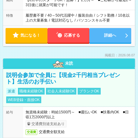
【8月中のスタートOK！急募！】2カ月～ ■ご応募から最短2～
期間
ね。 ※Wワーク希望の方へ 今ご覧のお仕事で希望する勤務時間
3日後に就業が可能です！
と、もう1つのお仕事の勤務時間。 合計で週40時間を超える場
合は応募できません。
履歴書不要
/
40～50代活躍中
/
服装自由
/
シフト勤務
/
10名以
特徴
上の大量募集
/
電話対応なし
/
パソコンスキル不要
気になる！
応募する
詳細へ
掲載日：2026.08.07
未読
説明会参加で全員に【現金2千円相当プレゼン
ト】生活のお手伝い
派遣
職種未経験OK
社会人未経験OK
ブランクOK
WEB登録・面接OK
無資格未経験：時給1500円～ ■週払いOK ■扶養内OK ■日
給与
収1万2000円以上
交通費別途支給あり
交通費全額支給
交通費