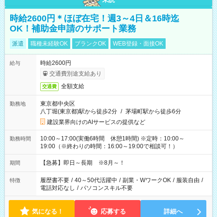
時給2600円＊ほぼ在宅！週3～4日＆16時迄
OK！補助金申請のサポート業務
派遣
職種未経験OK
ブランクOK
WEB登録・面接OK
時給2600円
給与
交通費別途支給あり
全額支給
交通費
東京都中央区
勤務地
八丁堀(東京都)駅から徒歩2分
/
茅場町駅から徒歩6分
建設業界向けのAIサービスの提供など
10:00～17:00(実働6時間 休憩1時間) ※定時：10:00～
勤務時間
19:00（※終わりの時間：16:00～19:00で相談可！）
【急募】即日～長期 ※8月～！
期間
履歴書不要
/
40～50代活躍中
/
副業・WワークOK
/
服装自由
/
特徴
電話対応なし
/
パソコンスキル不要
気になる！
応募する
詳細へ