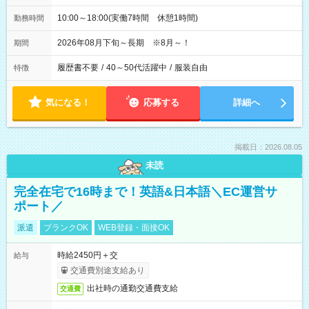
10:00～18:00(実働7時間 休憩1時間)
勤務時間
2026年08月下旬～長期 ※8月～！
期間
履歴書不要
/
40～50代活躍中
/
服装自由
特徴
気になる！
応募する
詳細へ
掲載日：2026.08.05
未読
完全在宅で16時まで！英語&日本語＼EC運営サ
ポート／
派遣
ブランクOK
WEB登録・面接OK
時給2450円＋交
給与
交通費別途支給あり
出社時の通勤交通費支給
交通費