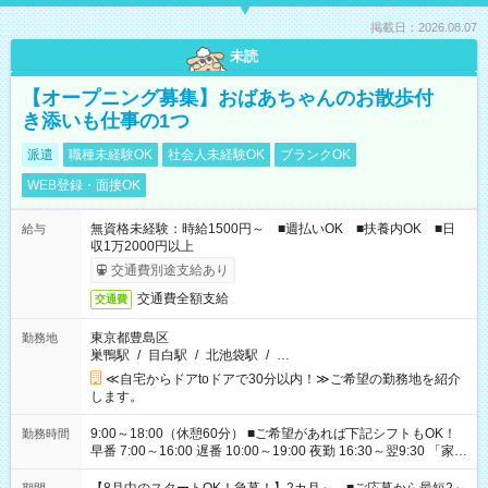
掲載日：2026.08.07
未読
【オープニング募集】おばあちゃんのお散歩付
き添いも仕事の1つ
派遣
職種未経験OK
社会人未経験OK
ブランクOK
WEB登録・面接OK
無資格未経験：時給1500円～ ■週払いOK ■扶養内OK ■日
給与
収1万2000円以上
交通費別途支給あり
交通費全額支給
交通費
東京都豊島区
勤務地
巣鴨駅
/
目白駅
/
北池袋駅
/
…
≪自宅からドアtoドアで30分以内！≫ご希望の勤務地を紹介
します。
9:00～18:00（休憩60分） ■ご希望があれば下記シフトもOK！
勤務時間
早番 7:00～16:00 遅番 10:00～19:00 夜勤 16:30～翌9:30 「家族
と休みを合わせたい」 「余裕を持って夕飯の準備がしたい」
「できれば残業はしたくない」 など、ご希望を教えてください