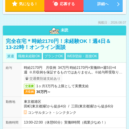
気になる！
応募する
詳細へ
掲載日：2026.08.07
未読
完全在宅＊時給2170円！未経験OK！週4日＆
13-22時！オンライン面談
派遣
職種未経験OK
ブランクOK
WEB登録・面接OK
時給2170円 月収例 34万円 時給2170円×実働8h×週5日×4
給与
週 ※月収例を保証するものではありません。※給与即受取りサ
ービス利用可（利用条件有）
交通費別途支給あり
1ヶ月3万円を上限として実費支給
交通費
30万円～
月収例
東京都港区
勤務地
田町(東京都)駅から徒歩4分
/
三田(東京都)駅から徒歩6分
コンサルタント・シンクタンク
13:00-22:00（休憩60分）実働8時間（残業少なめ！）
勤務時間