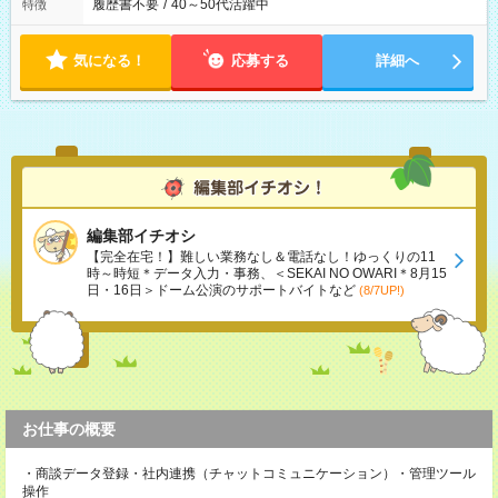
履歴書不要
/
40～50代活躍中
特徴
気になる！
応募する
詳細へ
編集部イチオシ
【完全在宅！】難しい業務なし＆電話なし！ゆっくりの11
時～時短＊データ入力・事務、＜SEKAI NO OWARI＊8月15
日・16日＞ドーム公演のサポートバイトなど
(8/7UP!)
お仕事の概要
・商談データ登録・社内連携（チャットコミュニケーション）・管理ツール
操作