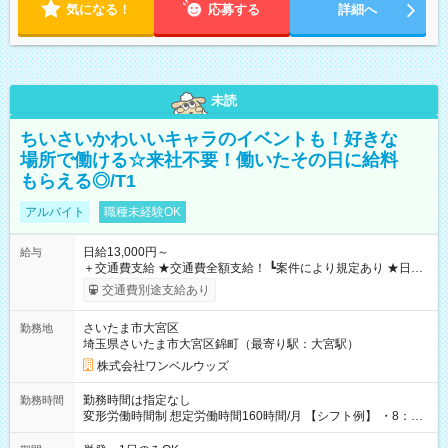
気になる！
応募する
詳細へ
未読
ちいさいかわいいキャラのイベントも！好きな
場所で働ける☆来社不要！働いたその日に給料
もらえる◎/T1
アルバイト
職種未経験OK
日給13,000円～
給与
＋交通費支給 ★交通費全額支給！ ┗案件により規定あり ★日払
いOK！（規定あり） ┗働いたその日に現金GET♪ お仕事後はコ
交通費別途支給あり
ンビニATMから 日払い分を引き落とせます！ 【試用期間】試
用期間なし
さいたま市大宮区
勤務地
埼玉県さいたま市大宮区錦町（最寄り駅：大宮駅）
株式会社ワンベルウッズ
勤務時間は指定なし
勤務時間
変形労働時間制 想定労働時間160時間/月 【シフト例】 ・8：00
～21：00