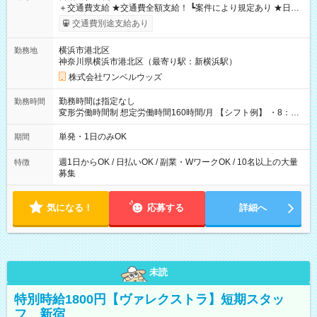
＋交通費支給 ★交通費全額支給！ ┗案件により規定あり ★日払
いOK！（規定あり） ┗働いたその日に現金GET♪ お仕事後はコ
交通費別途支給あり
ンビニATMから 日払い分を引き落とせます！ 【試用期間】試
用期間なし
横浜市港北区
勤務地
神奈川県横浜市港北区（最寄り駅：新横浜駅）
株式会社ワンベルウッズ
勤務時間は指定なし
勤務時間
変形労働時間制 想定労働時間160時間/月 【シフト例】 ・8：00
～21：00
単発・1日のみOK
期間
週1日からOK / 日払いOK / 副業・WワークOK / 10名以上の大量
特徴
募集
気になる！
応募する
詳細へ
未読
特別時給1800円【ヴァレクストラ】短期スタッ
フ 新宿