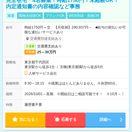
完全在宅＊4名募集！時給1750円！未経験OK！
内定通知書の内容確認など事務
派遣
職種未経験OK
ブランクOK
WEB登録・面接OK
時給1750円＋交 【月収例】290,937円～ ■給与の前払いが可
給与
能な速払いサービスあり
交通費別途支給あり
交通費支給あり
交通費
25～30万円
月収例
東京都千代田区
勤務地
東京駅から徒歩1分
/
京橋(東京都)駅から徒歩5分
人材サービス会社
9:30～18:15 ※残業はほとんどありません。※休憩60分。
勤務時間
2026/10/01～長期 ※開始日はご相談可能です！ ※10月～！
期間
履歴書不要
特徴
気になる！
応募する
詳細へ