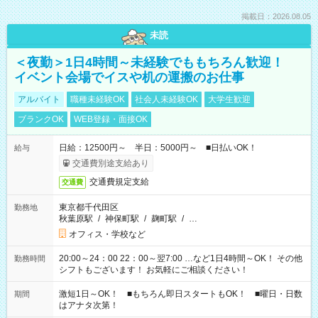
掲載日：2026.08.05
未読
＜夜勤＞1日4時間～未経験でももちろん歓迎！
イベント会場でイスや机の運搬のお仕事
アルバイト
職種未経験OK
社会人未経験OK
大学生歓迎
ブランクOK
WEB登録・面接OK
日給：12500円～ 半日：5000円～ ■日払いOK！
給与
交通費別途支給あり
交通費規定支給
交通費
東京都千代田区
勤務地
秋葉原駅
/
神保町駅
/
麹町駅
/
…
オフィス・学校など
20:00～24：00 22：00～翌7:00 …など1日4時間～OK！ その他
勤務時間
シフトもございます！ お気軽にご相談ください！
激短1日～OK！ ■もちろん即日スタートもOK！ ■曜日・日数
期間
はアナタ次第！