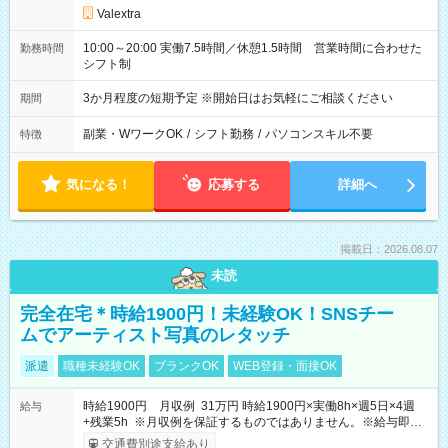
Valextra
10:00～20:00 実働7.5時間／休憩1.5時間 営業時間に合わせた
勤務時間
シフト制
3か月程度の短期予定 ※開始日はお気軽にご相談ください
期間
副業・WワークOK
/
シフト勤務
/
パソコンスキル不要
特徴
気になる！
応募する
詳細へ
掲載日：2026.08.07
未読
完全在宅＊時給1900円！未経験OK！SNSチー
ムでアーティスト写真のレタッチ
派遣
職種未経験OK
ブランクOK
WEB登録・面接OK
時給1900円 月収例 31万円 時給1900円×実働8h×週5日×4週
給与
+残業5h ※月収例を保証するものではありません。※給与即受
取りサービス利用可（利用条件有）
交通費別途支給あり