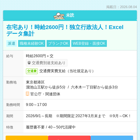
掲載日：2026.08.04
未読
在宅あり！時給2600円！独立行政法人！Excel
データ集計
派遣
職種未経験OK
ブランクOK
WEB登録・面接OK
時給2600円＋交
給与
交通費別途支給あり
交通費実費支給（当社規定あり）
交通費
東京都港区
勤務地
溜池山王駅から徒歩5分
/
六本木一丁目駅から徒歩3分
官公庁・関連団体
9:00～17:00
勤務時間
2026/9/1～長期 ※期間限定:2027年3月末まで ※9月～OK！
期間
履歴書不要
/
40～50代活躍中
特徴