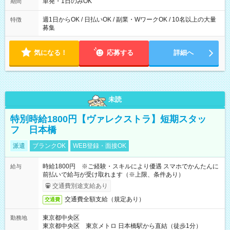
単発・1日のみOK
期間
週1日からOK / 日払いOK / 副業・WワークOK / 10名以上の大量
特徴
募集
気になる！
応募する
詳細へ
未読
特別時給1800円【ヴァレクストラ】短期スタッ
フ 日本橋
派遣
ブランクOK
WEB登録・面接OK
時給1800円 ※ご経験・スキルにより優遇 スマホでかんたんに
給与
前払いで給与が受け取れます（※上限、条件あり）
交通費別途支給あり
交通費全額支給（規定あり）
交通費
東京都中央区
勤務地
東京都中央区 東京メトロ 日本橋駅から直結（徒歩1分）