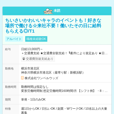
未読
ちいさいかわいいキャラのイベントも！好きな
場所で働ける☆来社不要！働いたその日に給料
もらえる◎/T1
アルバイト
職種未経験OK
日給13,000円～
給与
＋交通費支給 ★交通費全額支給！ ┗案件により規定あり ★日払
いOK！（規定あり） ┗働いたその日に現金GET♪ お仕事後はコ
交通費別途支給あり
ンビニATMから 日払い分を引き落とせます！ 【試用期間】試
用期間なし
横浜市港北区
勤務地
神奈川県横浜市港北区（最寄り駅：新横浜駅）
株式会社ワンベルウッズ
勤務時間は指定なし
勤務時間
変形労働時間制 想定労働時間160時間/月 【シフト例】 ・8：00
～21：00
単発・1日のみOK
期間
週1日からOK / 日払いOK / 副業・WワークOK / 10名以上の大量
特徴
募集