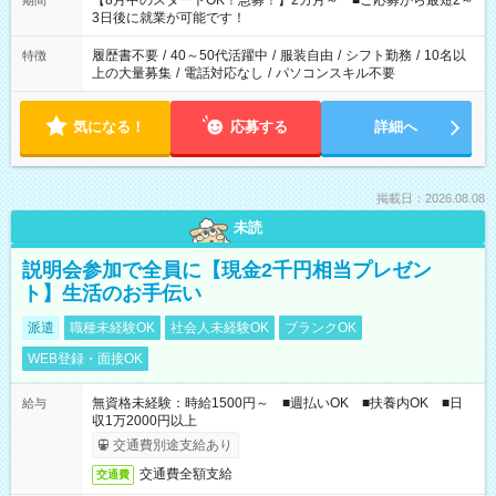
【8月中のスタートOK！急募！】2カ月～ ■ご応募から最短2～
期間
ね。 ※Wワーク希望の方へ 今ご覧のお仕事で希望する勤務時間
3日後に就業が可能です！
と、もう1つのお仕事の勤務時間。 合計で週40時間を超える場
合は応募できません。
履歴書不要
/
40～50代活躍中
/
服装自由
/
シフト勤務
/
10名以
特徴
上の大量募集
/
電話対応なし
/
パソコンスキル不要
気になる！
応募する
詳細へ
掲載日：2026.08.08
未読
説明会参加で全員に【現金2千円相当プレゼン
ト】生活のお手伝い
派遣
職種未経験OK
社会人未経験OK
ブランクOK
WEB登録・面接OK
無資格未経験：時給1500円～ ■週払いOK ■扶養内OK ■日
給与
収1万2000円以上
交通費別途支給あり
交通費全額支給
交通費