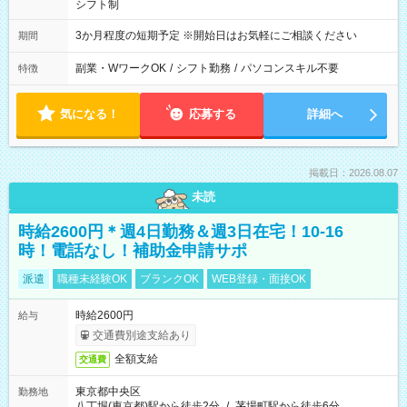
シフト制
3か月程度の短期予定 ※開始日はお気軽にご相談ください
期間
副業・WワークOK
/
シフト勤務
/
パソコンスキル不要
特徴
気になる！
応募する
詳細へ
掲載日：2026.08.07
未読
時給2600円＊週4日勤務＆週3日在宅！10-16
時！電話なし！補助金申請サポ
派遣
職種未経験OK
ブランクOK
WEB登録・面接OK
時給2600円
給与
交通費別途支給あり
全額支給
交通費
東京都中央区
勤務地
八丁堀(東京都)駅から徒歩2分
/
茅場町駅から徒歩6分