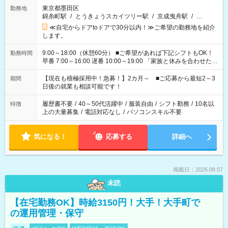
東京都墨田区
勤務地
錦糸町駅
/
とうきょうスカイツリー駅
/
京成曳舟駅
/
…
≪自宅からドアtoドアで30分以内！≫ご希望の勤務地を紹介
します。
9:00～18:00（休憩60分） ■ご希望があれば下記シフトもOK！
勤務時間
早番 7:00～16:00 遅番 10:00～19:00 「家族と休みを合わせた
い」 「余裕を持って夕飯の準備がしたい」 「できれば残業はし
たくない」 など、ご希望を教えてくださいね。 ※Wワーク希望
【現在も積極採用中！急募！】2カ月～ ■ご応募から最短2～3
期間
の方へ 今ご覧のお仕事で希望する勤務時間と、もう1つのお仕事
日後の就業も相談可能です！
の勤務時間。 合計で週40時間を超える場合は応募できません。
履歴書不要
/
40～50代活躍中
/
服装自由
/
シフト勤務
/
10名以
特徴
上の大量募集
/
電話対応なし
/
パソコンスキル不要
気になる！
応募する
詳細へ
掲載日：2026.08.07
未読
【在宅勤務OK】時給3150円！大手！大手町で
の運用管理・保守