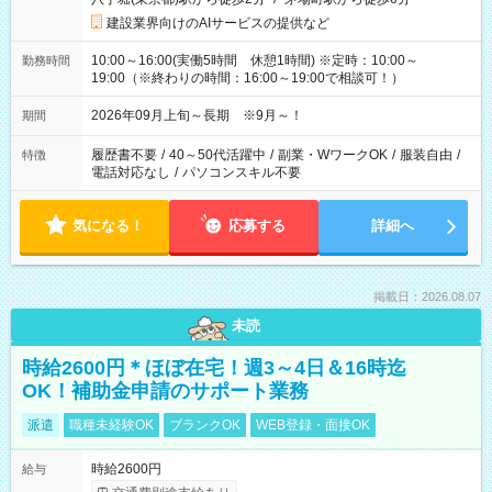
建設業界向けのAIサービスの提供など
10:00～16:00(実働5時間 休憩1時間) ※定時：10:00～
勤務時間
19:00（※終わりの時間：16:00～19:00で相談可！）
2026年09月上旬～長期 ※9月～！
期間
履歴書不要
/
40～50代活躍中
/
副業・WワークOK
/
服装自由
/
特徴
電話対応なし
/
パソコンスキル不要
気になる！
応募する
詳細へ
掲載日：2026.08.07
未読
時給2600円＊ほぼ在宅！週3～4日＆16時迄
OK！補助金申請のサポート業務
派遣
職種未経験OK
ブランクOK
WEB登録・面接OK
時給2600円
給与