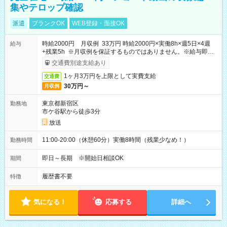
集やテロップ確認
派遣
ブランクOK
WEB登録・面接OK
時給2000円 月収例 33万円 時給2000円×実働8h×週5日×4週
給与
+残業5h ※月収例を保証するものではありません。※給与即受
取りサービス利用可（利用条件有）
交通費別途支給あり
1ヶ月3万円を上限として実費支給
交通費
30万円～
月収例
東京都新宿区
勤務地
市ケ谷駅から徒歩3分
放送
11:00-20:00（休憩60分）実働8時間（残業少なめ！）
勤務時間
即日～長期 ※開始日相談OK
期間
履歴書不要
特徴
気になる！
応募する
詳細へ