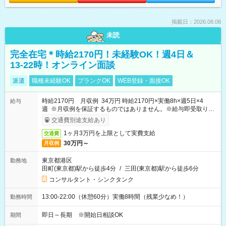
掲載日：2026.08.08
未読
完全在宅＊時給2170円！未経験OK！週4日＆
13-22時！オンライン面談
派遣
職種未経験OK
ブランクOK
WEB登録・面接OK
時給2170円 月収例 34万円 時給2170円×実働8h×週5日×4
給与
週 ※月収例を保証するものではありません。※給与即受取りサ
ービス利用可（利用条件有）
交通費別途支給あり
1ヶ月3万円を上限として実費支給
交通費
30万円～
月収例
東京都港区
勤務地
田町(東京都)駅から徒歩4分
/
三田(東京都)駅から徒歩6分
コンサルタント・シンクタンク
13:00-22:00（休憩60分）実働8時間（残業少なめ！）
勤務時間
即日～長期 ※開始日相談OK
期間