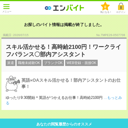
0
メニュー
気になる！
ログイン
お探しのバイト情報は掲載が終了しました。
掲載日 :2026
/
07
/
15
No.TMPE26-0507708
スキル活かせる！高時給2100円！ワークライ
フバランス〇部内アシスタント
派遣
職種未経験OK
ブランクOK
WEB登録・面接OK
英語×OAスキル活かせる！部内アシスタントのお仕
事！
ゆったり9:30開始＊英語がつかえるお仕事！高時給2100円
...もっとみ
る
あなたの閲覧履歴からのオススメ