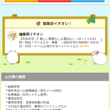
編集部イチオシ
【完全在宅！】難しい業務なし＆電話なし！ゆっくりの11
時～時短＊データ入力・事務、＜SEKAI NO OWARI＊8月15
日・16日＞ドーム公演のサポートバイトなど
(8/7UP!)
お仕事の概要
＊納期管理
┗海外本社への納期確認（英文メール対応）
＊在庫確認（社内システム使用）
＊修理品対応
┗修理管理表、見積依頼書の作成
＊そのほか電話対応、書類のファイリングなど