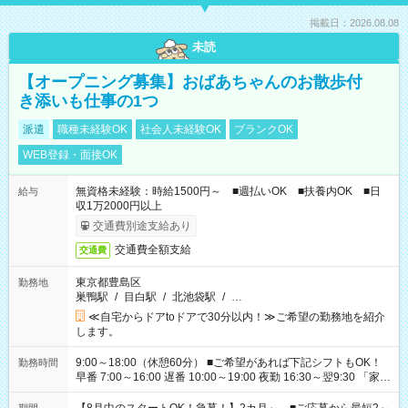
掲載日：2026.08.08
未読
【オープニング募集】おばあちゃんのお散歩付
き添いも仕事の1つ
派遣
職種未経験OK
社会人未経験OK
ブランクOK
WEB登録・面接OK
無資格未経験：時給1500円～ ■週払いOK ■扶養内OK ■日
給与
収1万2000円以上
交通費別途支給あり
交通費全額支給
交通費
東京都豊島区
勤務地
巣鴨駅
/
目白駅
/
北池袋駅
/
…
≪自宅からドアtoドアで30分以内！≫ご希望の勤務地を紹介
します。
9:00～18:00（休憩60分） ■ご希望があれば下記シフトもOK！
勤務時間
早番 7:00～16:00 遅番 10:00～19:00 夜勤 16:30～翌9:30 「家族
と休みを合わせたい」 「余裕を持って夕飯の準備がしたい」
「できれば残業はしたくない」 など、ご希望を教えてください