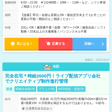
8:00～22:00 ▼1日4時間～ 10時～・11時～など、シフト希望
勤務時間
ご相談ください！
【急募】即日～短期も長期もOK！最短翌月末まで 1か月ごとの
期間
更新が可能！開始日もご相談ください！
日払いOK
/
履歴書不要
/
副業・WワークOK
/
服装自由
/
シフト
特徴
勤務
/
10名以上の大量募集
/
パソコンスキル不要
気になる！
応募する
詳細へ
掲載日：2026.08.07
未読
完全在宅＊時給2600円！ライブ配信アプリ会社
でクリエイティブ制作進行管理
派遣
職種未経験OK
ブランクOK
WEB登録・面接OK
時給2600円 月収例 41万円 時給2600円×実働7h30m×週5日×4
給与
週+残業10h ※月収例を保証するものではありません。※給与即
受取りサービス利用可（利用条件有）
交通費別途支給あり