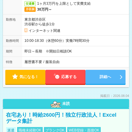
1ヶ月3万円を上限として実費支給
交通費
30万円～
月収例
東京都渋谷区
勤務地
渋谷駅から徒歩1分
インターネット関連
10:00-18:30（休憩60分）実働7時間30分
勤務時間
即日～長期 ※開始日相談OK
期間
履歴書不要
/
服装自由
特徴
気になる！
応募する
詳細へ
掲載日：2026.08.04
未読
在宅あり！時給2600円！独立行政法人！Excel
データ集計
派遣
職種未経験OK
ブランクOK
WEB登録・面接OK