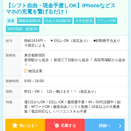
【シフト自由・現金手渡しOK】iPhoneなどス
マホの充電を繋げるだけ！
派遣
職種未経験OK
社会人未経験OK
大学生歓迎
ブランクOK
WEB登録・面接OK
時給1414円～ ▼日払いOK（規定あり） ■初勤務手当あり
給与
※規定による
東京都新宿区
勤務地
新宿駅から徒歩
/
新宿三丁目駅から徒歩
/
高田馬場駅から徒歩
/
…
物流企業
9:00～18:00
勤務時間
即日～OK！ 1日～働けます＾＾（規定あり）
期間
週1日からOK
/
日払いOK
/
履歴書不要
/
40～50代活躍中
/
副
特徴
業・WワークOK
/
服装自由
/
シフト勤務
/
10名以上の大量募
集
/
電話対応なし
/
パソコンスキル不要
気になる！
応募する
詳細へ