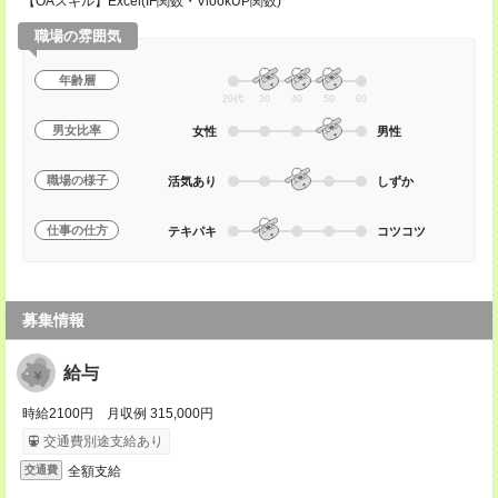
【OAスキル】Excel(IF関数・VlookUP関数)
職場の雰囲気
年齢層
20代
30
40
50
60
男女比率
女性
男性
職場の様子
活気あり
しずか
仕事の仕方
テキパキ
コツコツ
募集情報
給与
時給2100円 月収例 315,000円
交通費別途支給あり
全額支給
交通費