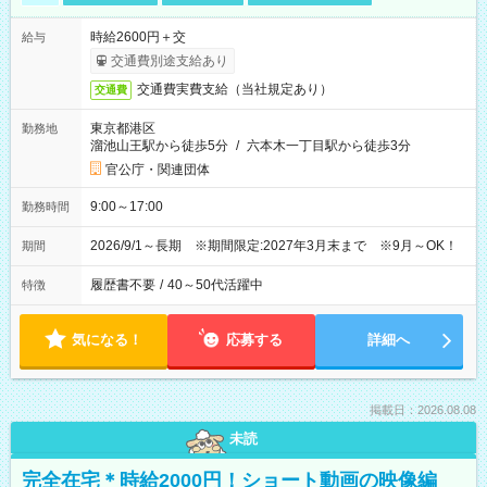
時給2600円＋交
給与
交通費別途支給あり
交通費実費支給（当社規定あり）
交通費
東京都港区
勤務地
溜池山王駅から徒歩5分
/
六本木一丁目駅から徒歩3分
官公庁・関連団体
9:00～17:00
勤務時間
2026/9/1～長期 ※期間限定:2027年3月末まで ※9月～OK！
期間
履歴書不要
/
40～50代活躍中
特徴
気になる！
応募する
詳細へ
掲載日：2026.08.08
未読
完全在宅＊時給2000円！ショート動画の映像編