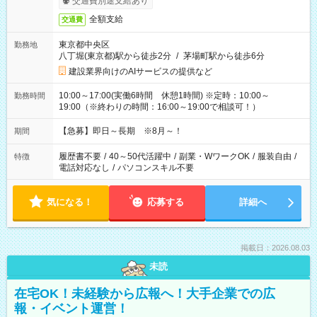
交通費別途支給あり
全額支給
交通費
東京都中央区
勤務地
八丁堀(東京都)駅から徒歩2分
/
茅場町駅から徒歩6分
建設業界向けのAIサービスの提供など
10:00～17:00(実働6時間 休憩1時間) ※定時：10:00～
勤務時間
19:00（※終わりの時間：16:00～19:00で相談可！）
【急募】即日～長期 ※8月～！
期間
履歴書不要
/
40～50代活躍中
/
副業・WワークOK
/
服装自由
/
特徴
電話対応なし
/
パソコンスキル不要
気になる！
応募する
詳細へ
掲載日：2026.08.03
未読
在宅OK！未経験から広報へ！大手企業での広
報・イベント運営！