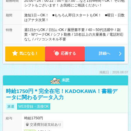
20:00～24：00 22：00～翌7:00 …など1日4時間～OK！ その他
勤務時間
シフトもございます！ お気軽にご相談ください！
激短1日～OK！ ■もちろん即日スタートもOK！ ■曜日・日数
期間
はアナタ次第！
週1日からOK
/
日払いOK
/
履歴書不要
/
40～50代活躍中
/
副
特徴
業・WワークOK
/
シフト勤務
/
10名以上の大量募集
/
電話対応
なし
/
パソコンスキル不要
気になる！
応募する
詳細へ
掲載日：2026.08.07
未読
時給1750円＊完全在宅！KADOKAWA！書籍デ
ータに関わるデータ入力
派遣
WEB登録・面接OK
時給1750円
給与
交通費別途支給あり