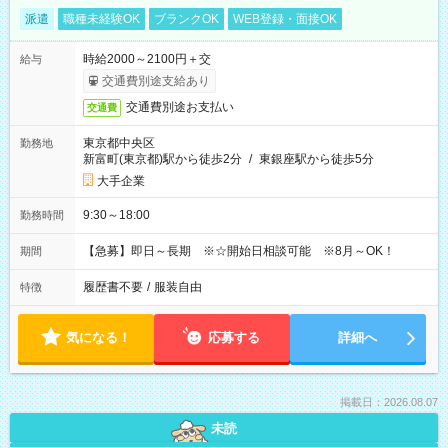
派遣
職種未経験OK
ブランクOK
WEB登録・面接OK
時給2000～2100円＋交
給与
交通費別途支給あり
交通費別途お支払い
交通費
東京都中央区
勤務地
新富町(東京都)駅から徒歩2分
/
東銀座駅から徒歩5分
大手企業
9:30～18:00
勤務時間
【急募】即日～長期 ※☆開始日相談可能 ※8月～OK！
期間
履歴書不要
/
服装自由
特徴
気になる！
応募する
詳細へ
掲載日：2026.08.07
未読