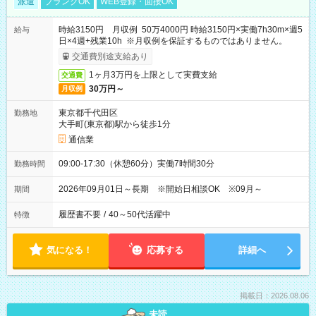
派遣
ブランクOK
WEB登録・面接OK
時給3150円 月収例 50万4000円 時給3150円×実働7h30m×週5
給与
日×4週+残業10h ※月収例を保証するものではありません。
交通費別途支給あり
1ヶ月3万円を上限として実費支給
交通費
30万円～
月収例
東京都千代田区
勤務地
大手町(東京都)駅から徒歩1分
通信業
09:00-17:30（休憩60分）実働7時間30分
勤務時間
2026年09月01日～長期 ※開始日相談OK ※09月～
期間
履歴書不要
/
40～50代活躍中
特徴
気になる！
応募する
詳細へ
掲載日：2026.08.06
未読