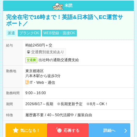
未読
完全在宅で16時まで！英語&日本語＼EC運営サ
ポート／
派遣
ブランクOK
WEB登録・面接OK
時給2450円＋交
給与
交通費別途支給あり
出社時の通勤交通費支給
交通費
東京都港区
勤務地
六本木駅から徒歩3分
IT・Web・通信
9:00～16:00
勤務時間
2026/8/17～長期 ※長期更新予定 ※8月～OK！
期間
履歴書不要
/
40～50代活躍中
/
服装自由
特徴
気になる！
応募する
詳細へ