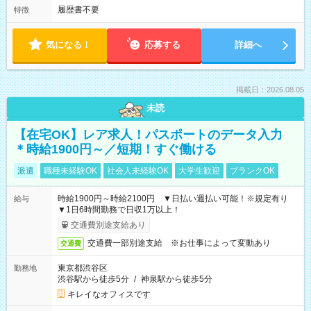
履歴書不要
特徴
気になる！
応募する
詳細へ
掲載日：2026.08.05
未読
【在宅OK】レア求人！パスポートのデータ入力
＊時給1900円～／短期！すぐ働ける
派遣
職種未経験OK
社会人未経験OK
大学生歓迎
ブランクOK
時給1900円～時給2100円 ▼日払い週払い可能！※規定有り
給与
▼1日6時間勤務で日収1万以上！
交通費別途支給あり
交通費一部別途支給 ※お仕事によって変動あり
交通費
東京都渋谷区
勤務地
渋谷駅から徒歩5分
/
神泉駅から徒歩5分
キレイなオフィスです