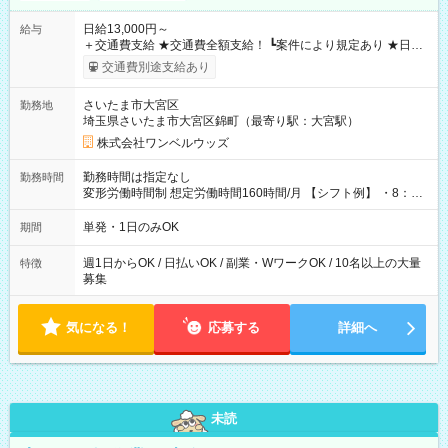
日給13,000円～
給与
＋交通費支給 ★交通費全額支給！ ┗案件により規定あり ★日払
いOK！（規定あり） ┗働いたその日に現金GET♪ お仕事後はコ
交通費別途支給あり
ンビニATMから 日払い分を引き落とせます！ 【試用期間】試
用期間なし
さいたま市大宮区
勤務地
埼玉県さいたま市大宮区錦町（最寄り駅：大宮駅）
株式会社ワンベルウッズ
勤務時間は指定なし
勤務時間
変形労働時間制 想定労働時間160時間/月 【シフト例】 ・8：00
～21：00
単発・1日のみOK
期間
週1日からOK / 日払いOK / 副業・WワークOK / 10名以上の大量
特徴
募集
気になる！
応募する
詳細へ
未読