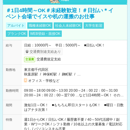
＃1日4時間～OK＃未経験歓迎！＃日払い＊イ
ベント会場でイスや机の運搬のお仕事
アルバイト
職種未経験OK
社会人未経験OK
大学生歓迎
ブランクOK
WEB登録・面接OK
日給：10000円～ 半日：5000円～ ■日払いOK！
給与
交通費別途支給あり
交通費規定支給
交通費
東京都千代田区
勤務地
秋葉原駅
/
神保町駅
/
麹町駅
/
…
オフィス・学校など
09:00～18:00 09:00～13:00 20:00～24：00 22：00～31:00
勤務時間
20:00～24：00 22：00～翌7:00 …など1日4時間～OK！ その他
シフトもございます！ お気軽にご相談ください！
激短1日～OK！ ■もちろん即日スタートもOK！ ■曜日・日数
期間
はアナタ次第！
週1日からOK
/
日払いOK
/
履歴書不要
/
40～50代活躍中
/
副
特徴
業・WワークOK
/
シフト勤務
/
10名以上の大量募集
/
電話対応
なし
/
パソコンスキル不要