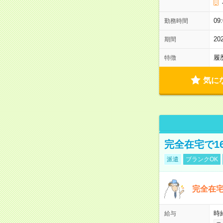
0
勤務時間
2
期間
履
特徴
気に
完全在宅で1
派遣
ブランクOK
完全在宅
時
給与