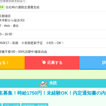
交通費別途支給あり
出社時の通勤交通費支給
通費
京都港区
本木駅から徒歩3分
IT・Web・通信
00～16:00
026/8/17～長期 ※長期更新予定 ※8月～OK！
歴書不要
/
40～50代活躍中
/
服装自由
なる！
応募する
詳
未読
名募集！時給1750円！未経験OK！内定通知書の
K
ブランクOK
WEB登録・面接OK