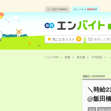
エン派遣
74686
件
エン バイト
82531
件
0
気になるリスト
保存した希
バイトTOP
関東
東京都
千代田区
＼
掲載日 :
2026
/
08
/
06
＼時給2
@飯田
派遣
職種未経