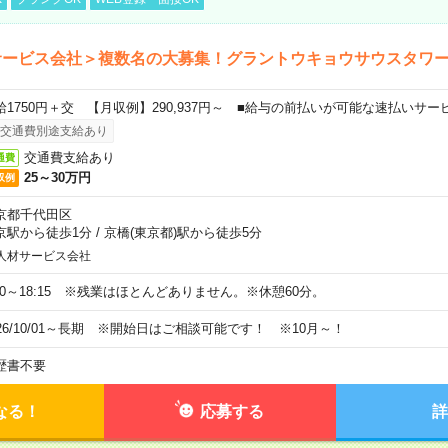
サービス会社＞複数名の大募集！グラントウキョウサウスタワ
給1750円＋交 【月収例】290,937円～ ■給与の前払いが可能な速払いサー
交通費別途支給あり
交通費支給あり
通費
25～30万円
収例
京都千代田区
京駅から徒歩1分
/
京橋(東京都)駅から徒歩5分
人材サービス会社
:30～18:15 ※残業はほとんどありません。※休憩60分。
026/10/01～長期 ※開始日はご相談可能です！ ※10月～！
歴書不要
なる！
応募する
詳