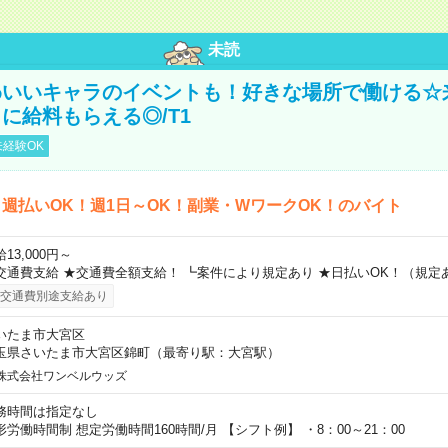
未読
わいいキャラのイベントも！好きな場所で働ける☆
に給料もらえる◎/T1
経験OK
週払いOK！週1日～OK！副業・WワークOK！のバイト
13,000円～
交通費支給 ★交通費全額支給！ ┗案件により規定あり ★日払いOK！（規定
交通費別途支給あり
いたま市大宮区
玉県さいたま市大宮区錦町（最寄り駅：大宮駅）
株式会社ワンベルウッズ
務時間は指定なし
形労働時間制 想定労働時間160時間/月 【シフト例】 ・8：00～21：00