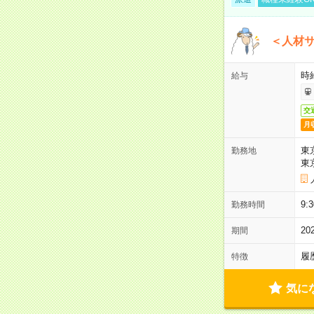
＜人材
時
給与
交
月
東
勤務地
東
9
勤務時間
2
期間
履
特徴
気に