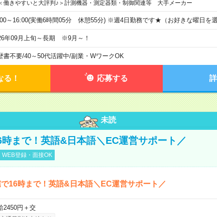
＜働きやすいと大評判♪＞計測機器・測定器類・制御関連等 大手メーカー
9:00～16:00(実働6時間05分 休憩55分) ※週4日勤務です★（お好きな曜
026年09月上旬～長期 ※9月～！
歴書不要
/
40～50代活躍中
/
副業・WワークOK
なる！
応募する
詳
未読
6時まで！英語&日本語＼EC運営サポート／
WEB登録・面接OK
で16時まで！英語&日本語＼EC運営サポート／
給2450円＋交