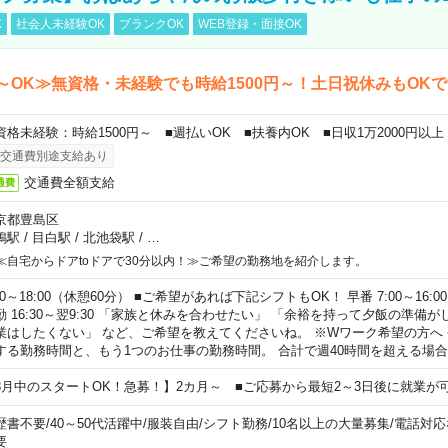
K
社会人未経験OK
ブランクOK
WEB登録・面接OK
～OK≫無資格・未経験でも時給1500円～！土日祝休みもOK
資格未経験：時給1500円～ ■週払いOK ■扶養内OK ■日収1万2000円以上
交通費別途支給あり
交通費全額支給
通費
京都豊島区
鴨駅
/
目白駅
/
北池袋駅
/
…
≪自宅からドアtoドアで30分以内！≫ご希望の勤務地を紹介します。
00～18:00（休憩60分） ■ご希望があれば下記シフトもOK！ 早番 7:00～16:00 遅
勤 16:30～翌9:30 「家族と休みを合わせたい」 「余裕を持って夕飯の準備
業はしたくない」 など、ご希望を教えてくださいね。 ※Wワーク希望の方へ
する勤務時間と、もう1つのお仕事の勤務時間。 合計で週40時間を超える場
8月中のスタートOK！急募！】2カ月～ ■ご応募から最短2～3日後に就業が
歴書不要
/
40～50代活躍中
/
服装自由
/
シフト勤務
/
10名以上の大量募集
/
電話対応
要