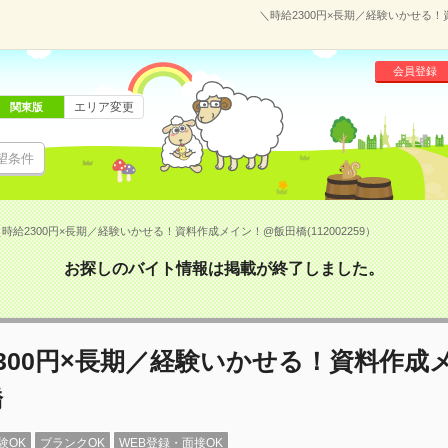
＼時給2300円×長期／経験いかせる！
会員登録
エリア変更
関東版
望条件
時給2300円×長期／経験いかせる！資料作成メイン！@飯田橋(112002259）
お探しのバイト情報は掲載が終了しました。
300円×長期／経験いかせる！資料作成
橋
験OK
ブランクOK
WEB登録・面接OK