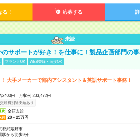
なる！
応募する
詳
未読
誰かのサポートが好き！を仕事に！製品企画部門の
K
ブランクOK
WEB登録・面接OK
！ 大手メーカーで部内アシスタント＆英語サポート事務！
2400円 月収例 233,472円
交通費別途支給あり
全額支給
通費
20～25万円
収例
京都武蔵野市
鷹駅から徒歩9分