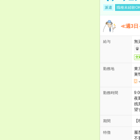
派遣
職種未経験O
≪週3日
無
給与
交
東
勤務地
巣
9:
勤務時間
夜
残
望
【
期間
履
特徴
不