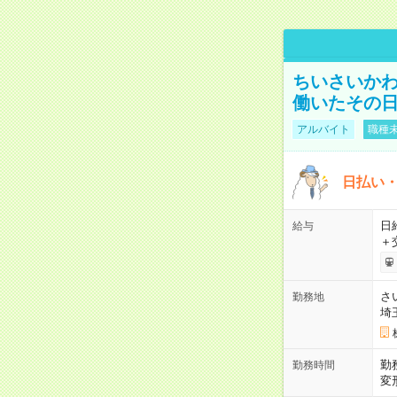
ちいさいか
働いたその日
アルバイト
職種未
日払い・
日給
給与
＋
さ
勤務地
埼
勤
勤務時間
変