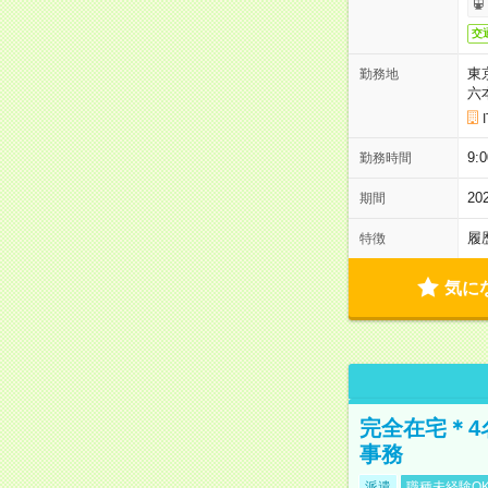
交
東
勤務地
六
9:
勤務時間
2
期間
履
特徴
気に
完全在宅＊4
事務
派遣
職種未経験O