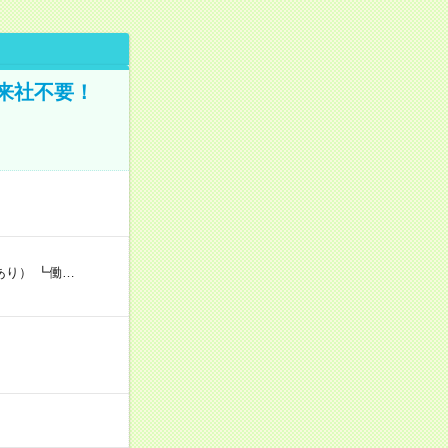
来社不要！
あり） ┗働…