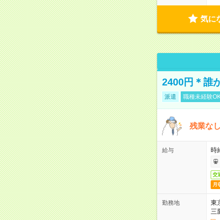
気に
2400円＊
派遣
職種未経験O
残業なし
時給
給与
交
月
東
勤務地
三