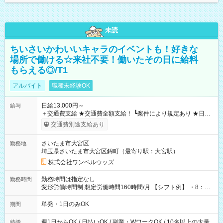
未読
ちいさいかわいいキャラのイベントも！好きな
場所で働ける☆来社不要！働いたその日に給料
もらえる◎/T1
アルバイト
職種未経験OK
日給13,000円～
給与
＋交通費支給 ★交通費全額支給！ ┗案件により規定あり ★日払
いOK！（規定あり） ┗働いたその日に現金GET♪ お仕事後はコ
交通費別途支給あり
ンビニATMから 日払い分を引き落とせます！ 【試用期間】試
用期間なし
さいたま市大宮区
勤務地
埼玉県さいたま市大宮区錦町（最寄り駅：大宮駅）
株式会社ワンベルウッズ
勤務時間は指定なし
勤務時間
変形労働時間制 想定労働時間160時間/月 【シフト例】 ・8：00
～21：00
単発・1日のみOK
期間
週1日からOK / 日払いOK / 副業・WワークOK / 10名以上の大量
特徴