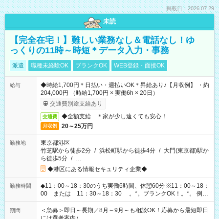
掲載日：2026.07.29
未読
【完全在宅！】難しい業務なし＆電話なし！ゆ
っくりの11時～時短＊データ入力・事務
派遣
職種未経験OK
ブランクOK
WEB登録・面接OK
◆時給1,700円＊日払い・週払いOK＊昇給あり♪【月収例】 ・約
給与
204,000円 （時給1,700円 × 実働6h × 20日）
交通費別途支給あり
◆全額支給 ＊家が少し遠くても安心！
交通費
20～25万円
月収例
東京都港区
勤務地
竹芝駅から徒歩2分
/
浜松町駅から徒歩4分
/
大門(東京都)駅か
ら徒歩5分
/
…
◆港区にある情報セキュリティ企業◆
◆11：00～18：30のうち実働6時間、休憩60分 ※11：00～18：
勤務時間
00 または 11：30～18：30 。*。ブランクOK！。*。 例え
ば前職が、 在宅/財団法人/事務/コールセンター/受付/販売/カフェ
スタッフ スイーツ販売/ホテルフロント/化粧品販売/など 様々な
＜急募＞即日～長期／8月～9月～も相談OK！応募から最短即日
期間
業界から入社して活躍されています♪
には選考案内♪