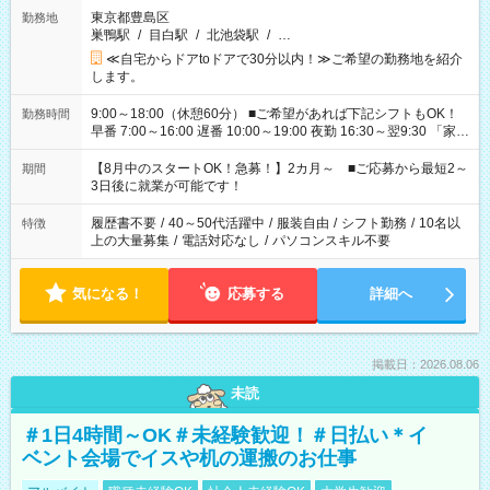
東京都豊島区
勤務地
巣鴨駅
/
目白駅
/
北池袋駅
/
…
≪自宅からドアtoドアで30分以内！≫ご希望の勤務地を紹介
します。
9:00～18:00（休憩60分） ■ご希望があれば下記シフトもOK！
勤務時間
早番 7:00～16:00 遅番 10:00～19:00 夜勤 16:30～翌9:30 「家族
と休みを合わせたい」 「余裕を持って夕飯の準備がしたい」
「できれば残業はしたくない」 など、ご希望を教えてください
【8月中のスタートOK！急募！】2カ月～ ■ご応募から最短2～
期間
ね。 ※Wワーク希望の方へ 今ご覧のお仕事で希望する勤務時間
3日後に就業が可能です！
と、もう1つのお仕事の勤務時間。 合計で週40時間を超える場
合は応募できません。
履歴書不要
/
40～50代活躍中
/
服装自由
/
シフト勤務
/
10名以
特徴
上の大量募集
/
電話対応なし
/
パソコンスキル不要
気になる！
応募する
詳細へ
掲載日：2026.08.06
未読
＃1日4時間～OK＃未経験歓迎！＃日払い＊イ
ベント会場でイスや机の運搬のお仕事