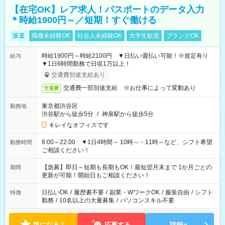
【在宅OK】レア求人！パスポートのデータ入力
＊時給1900円～／短期！すぐ働ける
派遣
職種未経験OK
社会人未経験OK
大学生歓迎
ブランクOK
時給1900円～時給2100円 ▼日払い週払い可能！※規定有り
給与
▼1日6時間勤務で日収1万以上！
交通費別途支給あり
交通費一部別途支給 ※お仕事によって変動あり
交通費
東京都渋谷区
勤務地
渋谷駅から徒歩5分
/
神泉駅から徒歩5分
キレイなオフィスです
8:00～22:00 ▼1日4時間～ 10時～・11時～など、シフト希望
勤務時間
ご相談ください！
【急募】即日～短期も長期もOK！最短翌月末まで 1か月ごとの
期間
更新が可能！開始日もご相談ください！
日払いOK
/
履歴書不要
/
副業・WワークOK
/
服装自由
/
シフト
特徴
勤務
/
10名以上の大量募集
/
パソコンスキル不要
気になる！
応募する
詳細へ