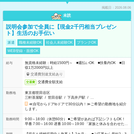
掲載日：2026.08.06
未読
説明会参加で全員に【現金2千円相当プレゼン
ト】生活のお手伝い
派遣
職種未経験OK
社会人未経験OK
ブランクOK
WEB登録・面接OK
無資格未経験：時給1500円～ ■週払いOK ■扶養内OK ■日
給与
収1万2000円以上
交通費別途支給あり
交通費全額支給
交通費
東京都世田谷区
勤務地
三軒茶屋駅
/
世田谷駅
/
下高井戸駅
/
…
≪自宅からドアtoドアで30分以内！≫ご希望の勤務地を紹介
します。
9:00～18:00（休憩60分） ■ご希望があれば下記シフトもOK！
勤務時間
早番 7:00～16:00 遅番 10:00～19:00 「家族と休みを合わせた
い」 「余裕を持って夕飯の準備がしたい」 「できれば残業はし
たくない」 など、ご希望を教えてくださいね。 ※Wワーク希望