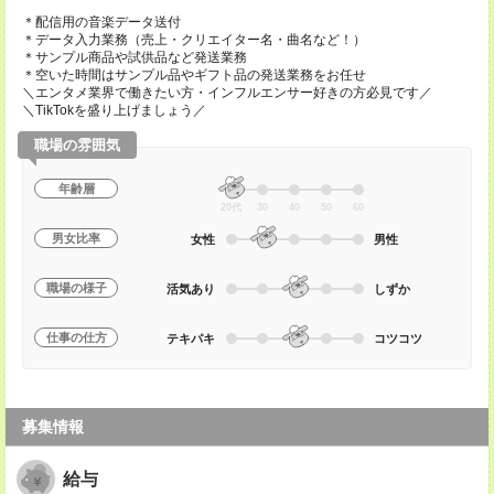
＊配信用の音楽データ送付
＊データ入力業務（売上・クリエイター名・曲名など！）
＊サンプル商品や試供品など発送業務
＊空いた時間はサンプル品やギフト品の発送業務をお任せ
＼エンタメ業界で働きたい方・インフルエンサー好きの方必見です／
＼TikTokを盛り上げましょう／
職場の雰囲気
年齢層
20代
30
40
50
60
男女比率
女性
男性
職場の様子
活気あり
しずか
仕事の仕方
テキパキ
コツコツ
募集情報
給与