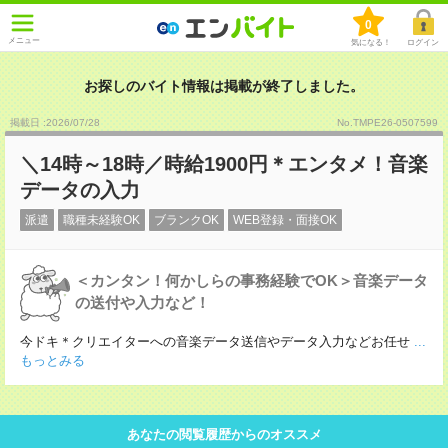
0
メニュー
気になる！
ログイン
お探しのバイト情報は掲載が終了しました。
掲載日 :2026
/
07
/
28
No.TMPE26-0507599
＼14時～18時／時給1900円＊エンタメ！音楽
データの入力
派遣
職種未経験OK
ブランクOK
WEB登録・面接OK
＜カンタン！何かしらの事務経験でOK＞音楽データ
の送付や入力など！
今ドキ＊クリエイターへの音楽データ送信やデータ入力などお任せ
...
もっとみる
あなたの閲覧履歴からのオススメ