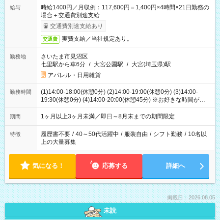
時給1400円／月収例：117,600円＝1,400円×4時間×21日勤務の
給与
場合＋交通費別途支給
交通費別途支給あり
実費支給／当社規定あり。
交通費
さいたま市見沼区
勤務地
七里駅から車6分
/
大宮公園駅
/
大宮(埼玉県)駅
アパレル・日用雑貨
(1)14:00-18:00(休憩0分) (2)14:00-19:00(休憩0分) (3)14:00-
勤務時間
19:30(休憩0分) (4)14:00-20:00(休憩45分) ※お好きな時間が選べ
ます
1ヶ月以上3ヶ月未満／即日～8月末までの期間限定
期間
履歴書不要
/
40～50代活躍中
/
服装自由
/
シフト勤務
/
10名以
特徴
上の大量募集
気になる！
応募する
詳細へ
掲載日：2026.08.05
未読