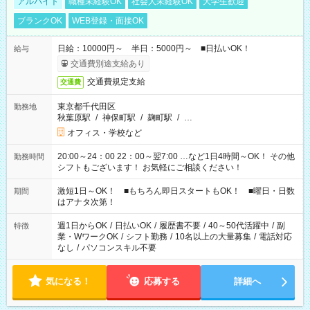
アルバイト
職種未経験OK
社会人未経験OK
大学生歓迎
ブランクOK
WEB登録・面接OK
日給：10000円～ 半日：5000円～ ■日払いOK！
給与
交通費別途支給あり
交通費規定支給
交通費
東京都千代田区
勤務地
秋葉原駅
/
神保町駅
/
麹町駅
/
…
オフィス・学校など
20:00～24：00 22：00～翌7:00 …など1日4時間～OK！ その他
勤務時間
シフトもございます！ お気軽にご相談ください！
激短1日～OK！ ■もちろん即日スタートもOK！ ■曜日・日数
期間
はアナタ次第！
週1日からOK
/
日払いOK
/
履歴書不要
/
40～50代活躍中
/
副
特徴
業・WワークOK
/
シフト勤務
/
10名以上の大量募集
/
電話対応
なし
/
パソコンスキル不要
気になる！
応募する
詳細へ