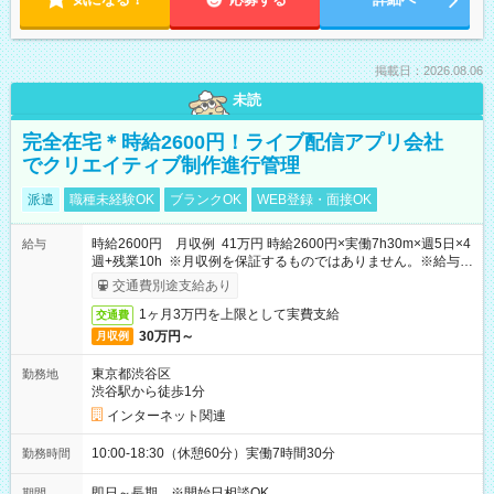
掲載日：2026.08.06
未読
完全在宅＊時給2600円！ライブ配信アプリ会社
でクリエイティブ制作進行管理
派遣
職種未経験OK
ブランクOK
WEB登録・面接OK
時給2600円 月収例 41万円 時給2600円×実働7h30m×週5日×4
給与
週+残業10h ※月収例を保証するものではありません。※給与即
受取りサービス利用可（利用条件有）
交通費別途支給あり
1ヶ月3万円を上限として実費支給
交通費
30万円～
月収例
東京都渋谷区
勤務地
渋谷駅から徒歩1分
インターネット関連
10:00-18:30（休憩60分）実働7時間30分
勤務時間
即日～長期 ※開始日相談OK
期間