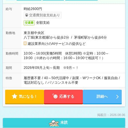
時給2600円
給与
交通費別途支給あり
全額支給
交通費
東京都中央区
勤務地
八丁堀(東京都)駅から徒歩2分
/
茅場町駅から徒歩6分
建設業界向けのAIサービスの提供など
10:00～16:00(実働5時間 休憩1時間) ※定時：10:00～
勤務時間
19:00（※終わりの時間：16:00～19:00で相談可！）
2026年09月上旬～長期 ※9月～！
期間
履歴書不要
/
40～50代活躍中
/
副業・WワークOK
/
服装自由
/
特徴
電話対応なし
/
パソコンスキル不要
気になる！
応募する
詳細へ
掲載日：2026.08.06
未読