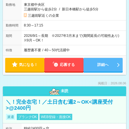
東京都中央区
勤務地
三越前駅から徒歩2分
/
新日本橋駅から徒歩5分
三越前駅近くの企業
8:30～17:15
勤務時間
2026/9/1～長期 ※2027年3月末まで(期間延長の可能性あり)
期間
※9月～OK！
履歴書不要
/
40～50代活躍中
特徴
気になる！
応募する
詳細へ
掲載日：2026.08.06
未読
＼！完全在宅！／土日含む週2～OK<講座受付
>@2400円
派遣
ブランクOK
WEB登録・面接OK
時給2400円＋交
給与