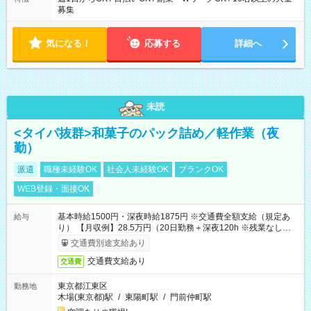
募集
気になる！
応募する
詳細へ
未読
<タイパ抜群>和菓子のパック詰め／軽作業（夜
勤）
派遣
職種未経験OK
社会人未経験OK
ブランクOK
WEB登録・面接OK
基本時給1500円・深夜時給1875円 ※交通費全額支給（規定あ
給与
り） 【月収例】28.5万円（20日勤務＋深夜120h ※残業なしの場
合）
交通費別途支給あり
交通費支給あり
交通費
東京都江東区
勤務地
木場(東京都)駅
/
東陽町駅
/
門前仲町駅