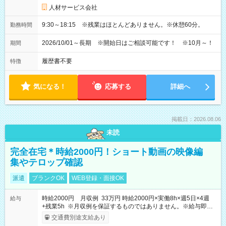
人材サービス会社
9:30～18:15 ※残業はほとんどありません。※休憩60分。
勤務時間
2026/10/01～長期 ※開始日はご相談可能です！ ※10月～！
期間
履歴書不要
特徴
気になる！
応募する
詳細へ
掲載日：2026.08.06
未読
完全在宅＊時給2000円！ショート動画の映像編
集やテロップ確認
派遣
ブランクOK
WEB登録・面接OK
時給2000円 月収例 33万円 時給2000円×実働8h×週5日×4週
給与
+残業5h ※月収例を保証するものではありません。※給与即受
取りサービス利用可（利用条件有）
交通費別途支給あり