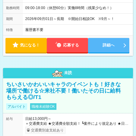
09:00-18:00（休憩60分）実働8時間（残業少なめ！）
勤務時間
2026年09月01日～長期 ※開始日相談OK ※9月～！
期間
履歴書不要
特徴
気になる！
応募する
詳細へ
未読
ちいさいかわいいキャラのイベントも！好きな
場所で働ける☆来社不要！働いたその日に給料
もらえる◎/T1
アルバイト
職種未経験OK
日給13,000円～
給与
＋交通費支給 ★交通費全額支給！ ┗案件により規定あり ★日払
いOK！（規定あり） ┗働いたその日に現金GET♪ お仕事後はコ
交通費別途支給あり
ンビニATMから 日払い分を引き落とせます！ 【試用期間】試