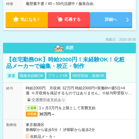
履歴書不要
/
40～50代活躍中
/
服装自由
特徴
気になる！
応募する
詳細へ
掲載日：2026.08.06
未読
【在宅勤務OK】時給2000円！未経験OK！化粧
品メーカーで編集・校正・制作
派遣
職種未経験OK
ブランクOK
WEB登録・面接OK
時給2000円 月収例 32万円 時給2000円×実働8h×週5日×4
給与
週 ※月収例を保証するものではありません。※給与即受取りサ
ービス利用可（利用条件有）
交通費別途支給あり
1ヶ月3万円を上限として実費支給
交通費
30万円～
月収例
東京都港区
勤務地
新橋駅から徒歩5分
/
汐留駅から徒歩2分
化粧品メ－カ－