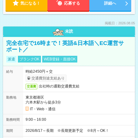
気になる！
応募する
詳細へ
掲載日：2026.08.05
未読
完全在宅で16時まで！英語&日本語＼EC運営サ
ポート／
派遣
ブランクOK
WEB登録・面接OK
時給2450円＋交
給与
交通費別途支給あり
出社時の通勤交通費支給
交通費
東京都港区
勤務地
六本木駅から徒歩3分
IT・Web・通信
9:00～16:00
勤務時間
2026/8/17～長期 ※長期更新予定 ※8月～OK！
期間