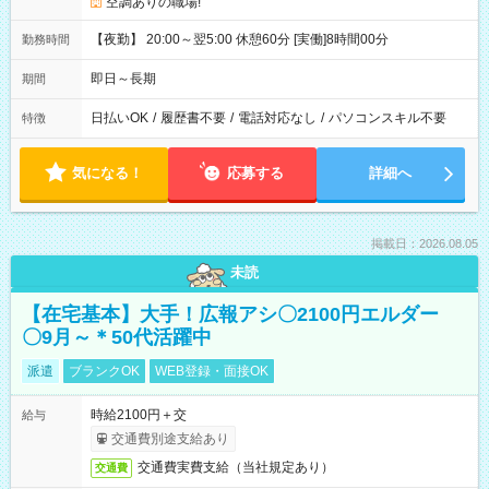
空調ありの職場!
【夜勤】 20:00～翌5:00 休憩60分 [実働]8時間00分
勤務時間
即日～長期
期間
日払いOK
/
履歴書不要
/
電話対応なし
/
パソコンスキル不要
特徴
気になる！
応募する
詳細へ
掲載日：2026.08.05
未読
【在宅基本】大手！広報アシ〇2100円エルダー
〇9月～＊50代活躍中
派遣
ブランクOK
WEB登録・面接OK
時給2100円＋交
給与
交通費別途支給あり
交通費実費支給（当社規定あり）
交通費