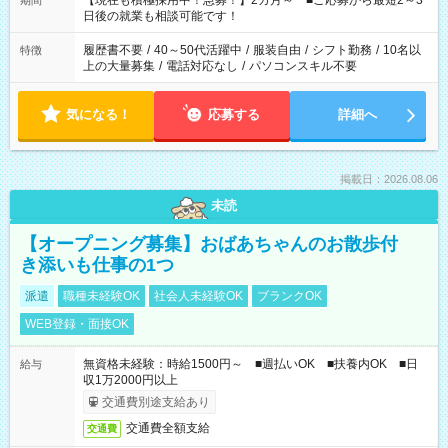
【現在も積極採用中！急募！】2カ月～ ■ご応募から最短2～3
期間
の方へ 今ご覧のお仕事で希望する勤務時間と、もう1つのお仕事
日後の就業も相談可能です！
の勤務時間。 合計で週40時間を超える場合は応募できません。
履歴書不要
/
40～50代活躍中
/
服装自由
/
シフト勤務
/
10名以
特徴
上の大量募集
/
電話対応なし
/
パソコンスキル不要
気になる！
応募する
詳細へ
掲載日：2026.08.06
未読
【オープニング募集】おばあちゃんのお散歩付
き添いも仕事の1つ
派遣
職種未経験OK
社会人未経験OK
ブランクOK
WEB登録・面接OK
無資格未経験：時給1500円～ ■週払いOK ■扶養内OK ■日
給与
収1万2000円以上
交通費別途支給あり
交通費全額支給
交通費