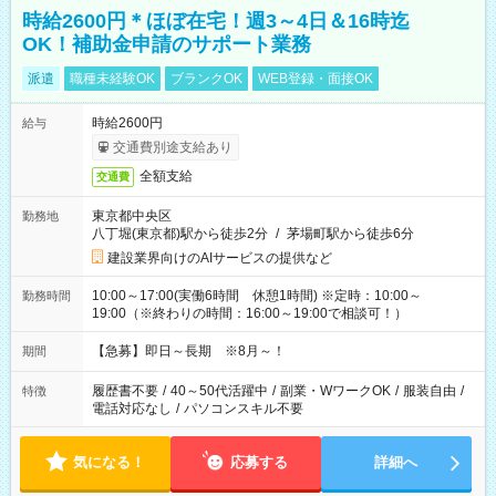
時給2600円＊ほぼ在宅！週3～4日＆16時迄
OK！補助金申請のサポート業務
派遣
職種未経験OK
ブランクOK
WEB登録・面接OK
時給2600円
給与
交通費別途支給あり
全額支給
交通費
東京都中央区
勤務地
八丁堀(東京都)駅から徒歩2分
/
茅場町駅から徒歩6分
建設業界向けのAIサービスの提供など
10:00～17:00(実働6時間 休憩1時間) ※定時：10:00～
勤務時間
19:00（※終わりの時間：16:00～19:00で相談可！）
【急募】即日～長期 ※8月～！
期間
履歴書不要
/
40～50代活躍中
/
副業・WワークOK
/
服装自由
/
特徴
電話対応なし
/
パソコンスキル不要
気になる！
応募する
詳細へ