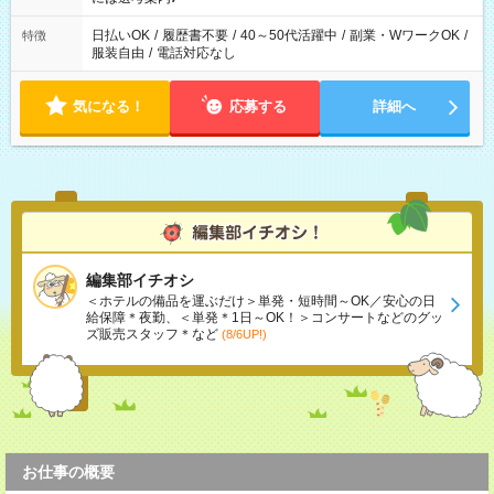
日払いOK
/
履歴書不要
/
40～50代活躍中
/
副業・WワークOK
/
特徴
服装自由
/
電話対応なし
気になる！
応募する
詳細へ
編集部イチオシ
＜ホテルの備品を運ぶだけ＞単発・短時間～OK／安心の日
給保障＊夜勤、＜単発＊1日～OK！＞コンサートなどのグッ
ズ販売スタッフ＊など
(8/6UP!)
お仕事の概要