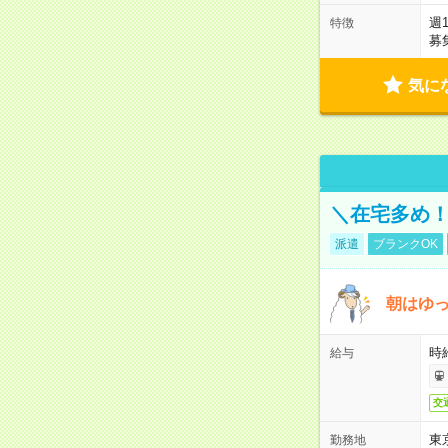
週
特徴
募
気に
＼在宅多め！
派遣
ブランクOK
朝はゆっ
時
給与
交
東
勤務地