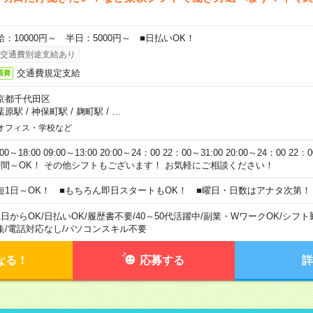
給：10000円～ 半日：5000円～ ■日払いOK！
交通費別途支給あり
交通費規定支給
通費
京都千代田区
葉原駅
/
神保町駅
/
麹町駅
/
…
オフィス・学校など
:00～18:00 09:00～13:00 20:00～24：00 22：00～31:00 20:00～24：00 2
時間～OK！ その他シフトもございます！ お気軽にご相談ください！
短1日～OK！ ■もちろん即日スタートもOK！ ■曜日・日数はアナタ次第！
1日からOK
/
日払いOK
/
履歴書不要
/
40～50代活躍中
/
副業・WワークOK
/
シフト
集
/
電話対応なし
/
パソコンスキル不要
なる！
応募する
詳