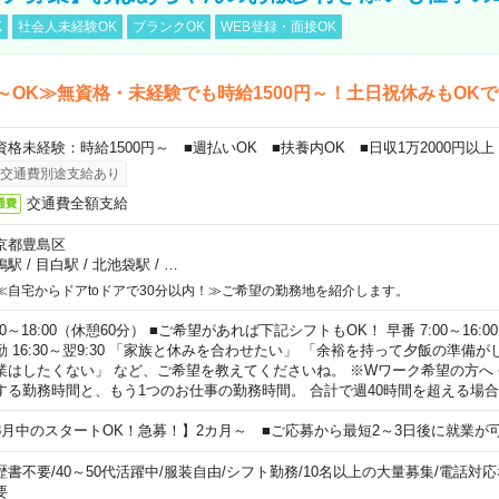
K
社会人未経験OK
ブランクOK
WEB登録・面接OK
～OK≫無資格・未経験でも時給1500円～！土日祝休みもOK
資格未経験：時給1500円～ ■週払いOK ■扶養内OK ■日収1万2000円以上
交通費別途支給あり
交通費全額支給
通費
京都豊島区
鴨駅
/
目白駅
/
北池袋駅
/
…
≪自宅からドアtoドアで30分以内！≫ご希望の勤務地を紹介します。
00～18:00（休憩60分） ■ご希望があれば下記シフトもOK！ 早番 7:00～16:00 遅
勤 16:30～翌9:30 「家族と休みを合わせたい」 「余裕を持って夕飯の準備
業はしたくない」 など、ご希望を教えてくださいね。 ※Wワーク希望の方へ
する勤務時間と、もう1つのお仕事の勤務時間。 合計で週40時間を超える場
8月中のスタートOK！急募！】2カ月～ ■ご応募から最短2～3日後に就業が
歴書不要
/
40～50代活躍中
/
服装自由
/
シフト勤務
/
10名以上の大量募集
/
電話対応
要