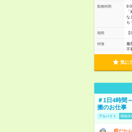
9:
勤務時間
「
な
も
【
期間
履
特徴
不
気に
＃1日4時間
搬のお仕事
アルバイト
職種未
暇だか