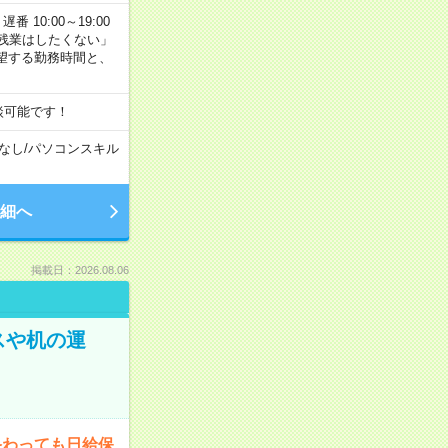
番 10:00～19:00
残業はしたくない」
望する勤務時間と、
談可能です！
なし
/
パソコンスキル
細へ
掲載日：2026.08.06
スや机の運
終わっても日給保