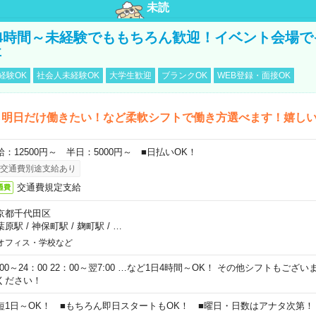
未読
4時間～未経験でももちろん歓迎！イベント会場で
事
経験OK
社会人未経験OK
大学生歓迎
ブランクOK
WEB登録・面接OK
ら明日だけ働きたい！など柔軟シフトで働き方選べます！嬉し
給：12500円～ 半日：5000円～ ■日払いOK！
交通費別途支給あり
交通費規定支給
通費
京都千代田区
葉原駅
/
神保町駅
/
麹町駅
/
…
オフィス・学校など
0:00～24：00 22：00～翌7:00 …など1日4時間～OK！ その他シフトもござ
ください！
短1日～OK！ ■もちろん即日スタートもOK！ ■曜日・日数はアナタ次第！