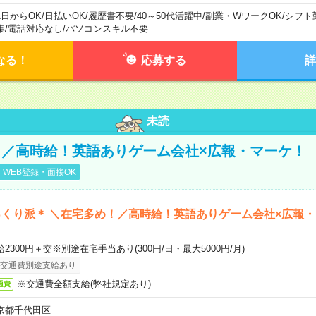
1日からOK
/
日払いOK
/
履歴書不要
/
40～50代活躍中
/
副業・WワークOK
/
シフト
集
/
電話対応なし
/
パソコンスキル不要
なる！
応募する
詳
未読
／高時給！英語ありゲーム会社×広報・マーケ！
WEB登録・面接OK
くり派＊ ＼在宅多め！／高時給！英語ありゲーム会社×広報
給2300円＋交※別途在宅手当あり(300円/日・最大5000円/月)
交通費別途支給あり
※交通費全額支給(弊社規定あり)
通費
京都千代田区