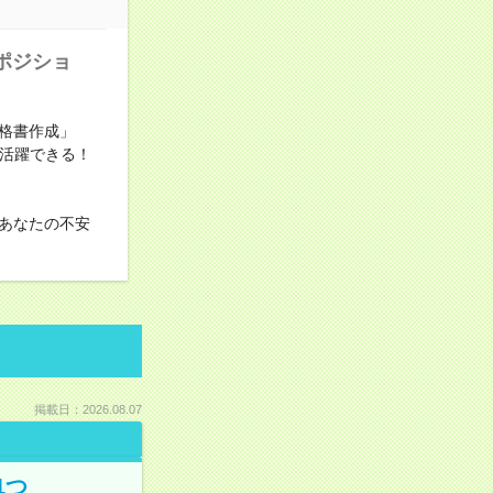
ポジショ
格書作成」
び活躍できる！
あなたの不安
掲載日：2026.08.07
1つ