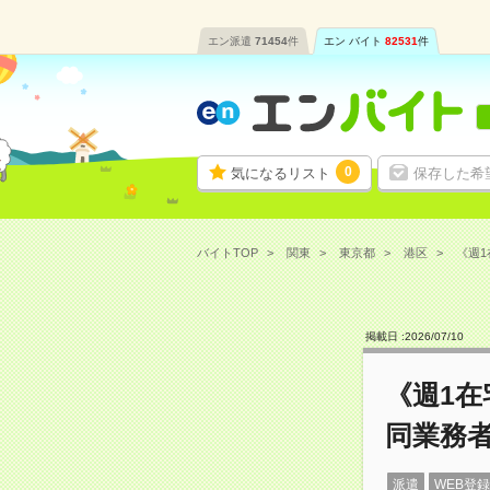
エン派遣
71454
件
エン バイト
82531
件
0
気になるリスト
保存した希
バイトTOP
関東
東京都
港区
《週1
掲載日 :
2026
/
07
/
10
《週1在
同業務
派遣
WEB登