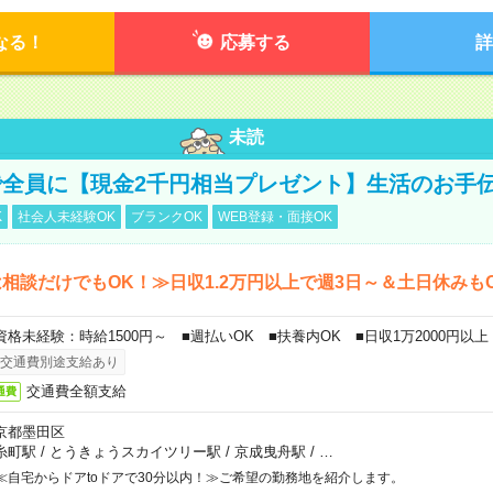
なる！
応募する
詳
未読
全員に【現金2千円相当プレゼント】生活のお手
K
社会人未経験OK
ブランクOK
WEB登録・面接OK
相談だけでもOK！≫日収1.2万円以上で週3日～＆土日休みも
資格未経験：時給1500円～ ■週払いOK ■扶養内OK ■日収1万2000円以上
交通費別途支給あり
交通費全額支給
通費
京都墨田区
糸町駅
/
とうきょうスカイツリー駅
/
京成曳舟駅
/
…
≪自宅からドアtoドアで30分以内！≫ご希望の勤務地を紹介します。