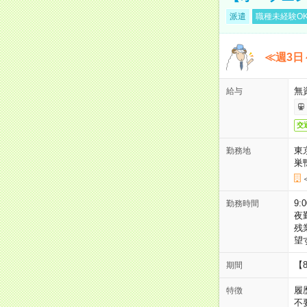
派遣
職種未経験O
≪週3日
無
給与
交
東
勤務地
巣
9:
勤務時間
夜
残
望
【
期間
履
特徴
不