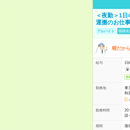
＜夜勤＞1日
運搬のお仕
アルバイト
職種未
暇だか
日
給与
交
東
勤務地
秋
2
勤務時間
談
激
期間