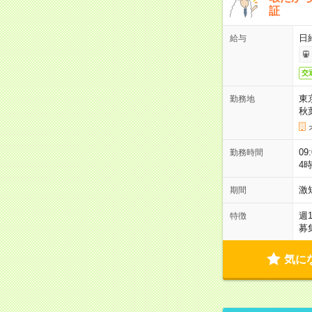
証
日
給与
交
東
勤務地
秋
09
勤務時間
4
激
期間
週
特徴
募
気に