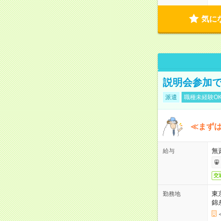
気に
説明会参加で
派遣
職種未経験O
≪まずは
無
給与
交
東
勤務地
錦