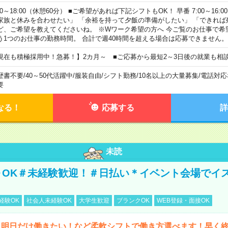
00～18:00（休憩60分） ■ご希望があれば下記シフトもOK！ 早番 7:00～16:00 遅
家族と休みを合わせたい」 「余裕を持って夕飯の準備がしたい」 「できれば
ど、ご希望を教えてくださいね。 ※Wワーク希望の方へ 今ご覧のお仕事で希
う1つのお仕事の勤務時間。 合計で週40時間を超える場合は応募できません。
現在も積極採用中！急募！】2カ月～ ■ご応募から最短2～3日後の就業も相
歴書不要
/
40～50代活躍中
/
服装自由
/
シフト勤務
/
10名以上の大量募集
/
電話対応
要
なる！
応募する
詳
未読
～OK＃未経験歓迎！＃日払い＊イベント会場でイ
経験OK
社会人未経験OK
大学生歓迎
ブランクOK
WEB登録・面接OK
ら明日だけ働きたい！など柔軟シフトで働き方選べます！早く