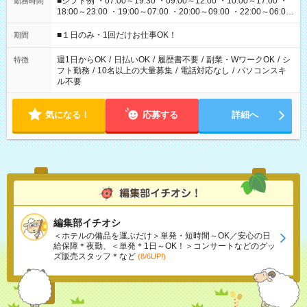
■シフト例 ・07:00～19:30 ・09:00～12:00 ・10:00～17:00 ・
勤務時間
18:00～23:00 ・19:00～07:00 ・20:00～09:00 ・22:00～06:00
etc ★最短で3時間で5,120円のお仕事から 15時間で2万円近く稼
げるお仕事も！ ご希望のお時間に合わせてご紹介！ ※シフトは
■１日のみ・1回だけお仕事OK！
期間
現場によって異なります。 ※勿論、休憩時間はあるのでご安心
ください！
週1日からOK
/
日払いOK
/
履歴書不要
/
副業・WワークOK
/
シ
特徴
フト勤務
/
10名以上の大量募集
/
電話対応なし
/
パソコンスキ
ル不要
気になる！
応募する
詳細へ
編集部イチオシ
＜ホテルの備品を運ぶだけ＞単発・短時間～OK／安心の日
給保障＊夜勤、＜単発＊1日～OK！＞コンサートなどのグッ
ズ販売スタッフ＊など
(8/6UP!)