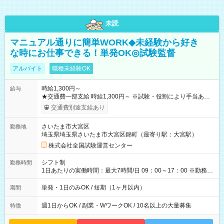
未読
マニュアル通りに簡単WORK◆未経験から好き
な時にお仕事できる！単発OK◎試験監督
アルバイト
職種未経験OK
時給1,300円～
給与
★交通費一部支給 時給1,300円～ ※試験・役割により手当あり
※勤務回数により昇給あり 【即給（前払い）オプションあ
交通費別途支給あり
り！】 希望される場合、勤務から1週間ほどで給与の一部を受け
取れます。 ※手数料418円がかかります。 【過去試験日の収入
さいたま市大宮区
勤務地
例】 ・河合塾模擬試験 8:30～17:30（休憩1時間） 時給1,300円
埼玉県埼玉県さいたま市大宮区錦町（最寄り駅：大宮駅）
×8時間＝日収10,400円＋交通費 ※当日の役割により時給＋100
円の場合あり ・国家試験 7:00～13:30（休憩なし） 時給1,300
株式会社全国試験運営センター
円（役割手当＋100円）×6時間＝日収8,400円＋交通費 【試用期
間】試用期間なし
シフト制
勤務時間
1日あたりの実働時間：最大7時間/日 09：00～17：00 ※勤務時
間は 試験により異なります。
単発・1日のみOK / 短期（1ヶ月以内）
期間
週1日からOK / 副業・WワークOK / 10名以上の大量募集
特徴