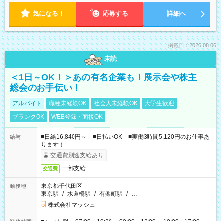
気になる！
応募する
詳細へ
掲載日：2026.08.06
未読
＜1日～OK！＞あの有名企業も！展示会や株主
総会のお手伝い！
アルバイト
職種未経験OK
社会人未経験OK
大学生歓迎
ブランクOK
WEB登録・面接OK
■日給16,840円～ ■日払いOK ■実働3時間5,120円のお仕事あ
給与
ります！
交通費別途支給あり
一部支給
交通費
東京都千代田区
勤務地
東京駅
/
水道橋駅
/
有楽町駅
/
…
株式会社マッシュ