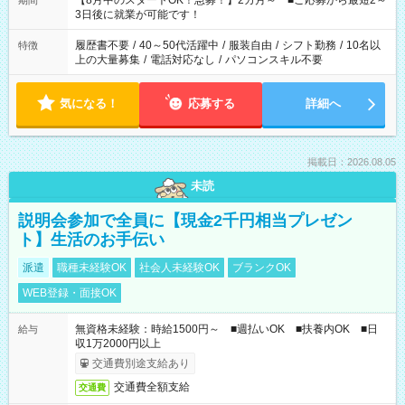
【8月中のスタートOK！急募！】2カ月～ ■ご応募から最短2～
期間
ね。 ※Wワーク希望の方へ 今ご覧のお仕事で希望する勤務時間
3日後に就業が可能です！
と、もう1つのお仕事の勤務時間。 合計で週40時間を超える場
合は応募できません。
履歴書不要
/
40～50代活躍中
/
服装自由
/
シフト勤務
/
10名以
特徴
上の大量募集
/
電話対応なし
/
パソコンスキル不要
気になる！
応募する
詳細へ
掲載日：2026.08.05
未読
説明会参加で全員に【現金2千円相当プレゼン
ト】生活のお手伝い
派遣
職種未経験OK
社会人未経験OK
ブランクOK
WEB登録・面接OK
無資格未経験：時給1500円～ ■週払いOK ■扶養内OK ■日
給与
収1万2000円以上
交通費別途支給あり
交通費全額支給
交通費