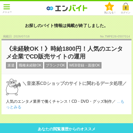
0
メニュー
気になる！
ログイン
お探しのバイト情報は掲載が終了しました。
掲載日 :2026
/
07
/
16
No.TMPE26-0507014
《未経験OK！》時給1800円！人気のエンタ
メ企業でCD販売サイトの運用
派遣
職種未経験OK
ブランクOK
WEB登録・面接OK
＼音楽系CDショップのサイトに関わるデータ処理／
人気のエンタメ業界で働くチャンス！CD・DVD・グッズ制作／
...も
っとみる
あなたの閲覧履歴からのオススメ