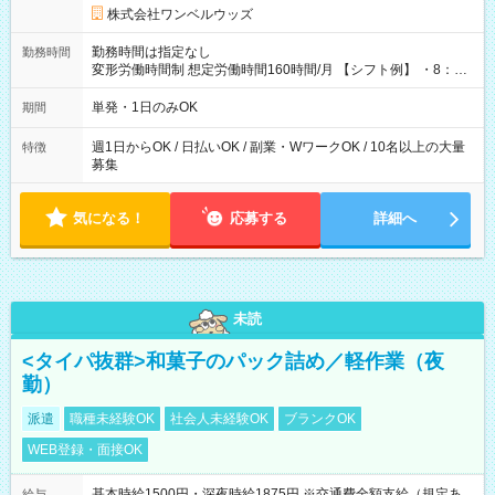
株式会社ワンベルウッズ
勤務時間は指定なし
勤務時間
変形労働時間制 想定労働時間160時間/月 【シフト例】 ・8：00
～21：00
単発・1日のみOK
期間
週1日からOK / 日払いOK / 副業・WワークOK / 10名以上の大量
特徴
募集
気になる！
応募する
詳細へ
未読
<タイパ抜群>和菓子のパック詰め／軽作業（夜
勤）
派遣
職種未経験OK
社会人未経験OK
ブランクOK
WEB登録・面接OK
基本時給1500円・深夜時給1875円 ※交通費全額支給（規定あ
給与