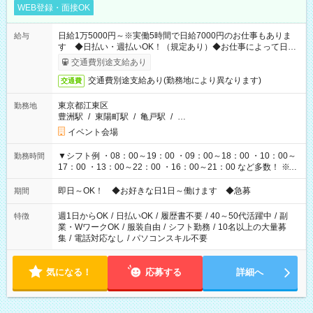
WEB登録・面接OK
日給1万5000円～※実働5時間で日給7000円のお仕事もありま
給与
す ◆日払い・週払いOK！（規定あり）◆お仕事によって日給
も異なります
交通費別途支給あり
交通費別途支給あり(勤務地により異なります)
交通費
東京都江東区
勤務地
豊洲駅
/
東陽町駅
/
亀戸駅
/
…
イベント会場
▼シフト例 ・08：00～19：00 ・09：00～18：00 ・10：00～
勤務時間
17：00 ・13：00～22：00 ・16：00～21：00 など多数！ ※お
仕事により勤務時間が異なります
即日～OK！ ◆お好きな日1日～働けます ◆急募
期間
週1日からOK
/
日払いOK
/
履歴書不要
/
40～50代活躍中
/
副
特徴
業・WワークOK
/
服装自由
/
シフト勤務
/
10名以上の大量募
集
/
電話対応なし
/
パソコンスキル不要
気になる！
応募する
詳細へ