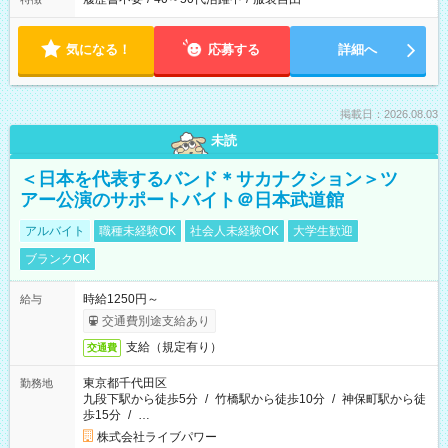
気になる！
応募する
詳細へ
掲載日：2026.08.03
未読
＜日本を代表するバンド＊サカナクション＞ツ
アー公演のサポートバイト＠日本武道館
アルバイト
職種未経験OK
社会人未経験OK
大学生歓迎
ブランクOK
時給1250円～
給与
交通費別途支給あり
支給（規定有り）
交通費
東京都千代田区
勤務地
九段下駅から徒歩5分
/
竹橋駅から徒歩10分
/
神保町駅から徒
歩15分
/
…
株式会社ライブパワー