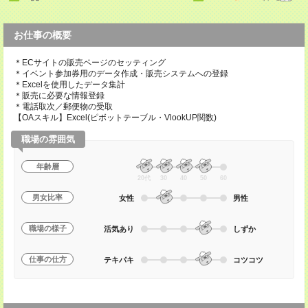
お仕事の概要
＊ECサイトの販売ページのセッティング
＊イベント参加券用のデータ作成・販売システムへの登録
＊Excelを使用したデータ集計
＊販売に必要な情報登録
＊電話取次／郵便物の受取
【OAスキル】Excel(ピボットテーブル・VlookUP関数)
職場の雰囲気
年齢層
20代
30
40
50
60
男女比率
女性
男性
職場の様子
活気あり
しずか
仕事の仕方
テキパキ
コツコツ