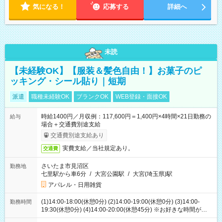
気になる！
応募する
詳細へ
未読
【未経験OK】【服装＆髪色自由！】お菓子のピ
ッキング・シール貼り｜短期
派遣
職種未経験OK
ブランクOK
WEB登録・面接OK
時給1400円／月収例：117,600円＝1,400円×4時間×21日勤務の
給与
場合＋交通費別途支給
交通費別途支給あり
実費支給／当社規定あり。
交通費
さいたま市見沼区
勤務地
七里駅から車6分
/
大宮公園駅
/
大宮(埼玉県)駅
アパレル・日用雑貨
(1)14:00-18:00(休憩0分) (2)14:00-19:00(休憩0分) (3)14:00-
勤務時間
19:30(休憩0分) (4)14:00-20:00(休憩45分) ※お好きな時間が選べ
ます