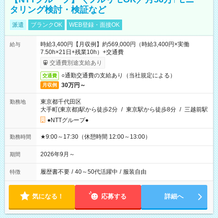
タリング検討・検証など
派遣
ブランクOK
WEB登録・面接OK
時給3,400円【月収例】約569,000円（時給3,400円×実働
給与
7.50h×21日+残業10h）+交通費
交通費別途支給あり
○通勤交通費の支給あり（当社規定による）
交通費
30万円～
月収例
東京都千代田区
勤務地
大手町(東京都)駅から徒歩2分
/
東京駅から徒歩8分
/
三越前駅
●NTTグループ●
★9:00～17:30（休憩時間 12:00～13:00）
勤務時間
2026年9月～
期間
履歴書不要
/
40～50代活躍中
/
服装自由
特徴
気になる！
応募する
詳細へ