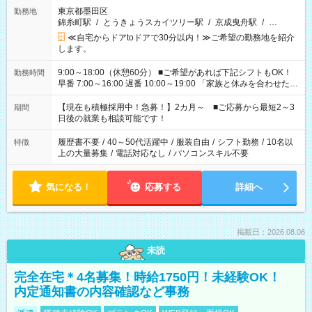
東京都墨田区
勤務地
錦糸町駅
/
とうきょうスカイツリー駅
/
京成曳舟駅
/
…
≪自宅からドアtoドアで30分以内！≫ご希望の勤務地を紹介
します。
9:00～18:00（休憩60分） ■ご希望があれば下記シフトもOK！
勤務時間
早番 7:00～16:00 遅番 10:00～19:00 「家族と休みを合わせた
い」 「余裕を持って夕飯の準備がしたい」 「できれば残業はし
たくない」 など、ご希望を教えてくださいね。 ※Wワーク希望
【現在も積極採用中！急募！】2カ月～ ■ご応募から最短2～3
期間
の方へ 今ご覧のお仕事で希望する勤務時間と、もう1つのお仕事
日後の就業も相談可能です！
の勤務時間。 合計で週40時間を超える場合は応募できません。
履歴書不要
/
40～50代活躍中
/
服装自由
/
シフト勤務
/
10名以
特徴
上の大量募集
/
電話対応なし
/
パソコンスキル不要
気になる！
応募する
詳細へ
掲載日：2026.08.06
未読
完全在宅＊4名募集！時給1750円！未経験OK！
内定通知書の内容確認など事務