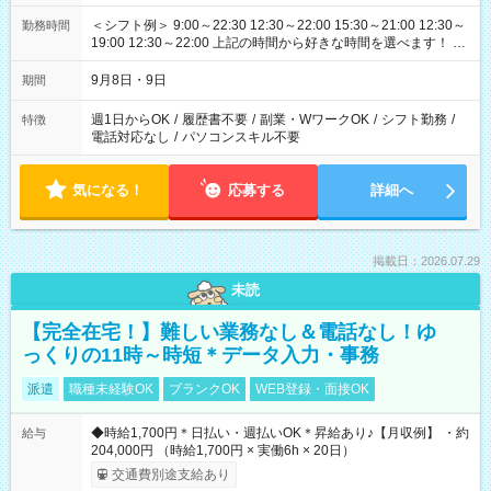
＜シフト例＞ 9:00～22:30 12:30～22:00 15:30～21:00 12:30～
勤務時間
19:00 12:30～22:00 上記の時間から好きな時間を選べます！ ※
時間は変更となる可能性があります
9月8日・9日
期間
週1日からOK
/
履歴書不要
/
副業・WワークOK
/
シフト勤務
/
特徴
電話対応なし
/
パソコンスキル不要
気になる！
応募する
詳細へ
掲載日：2026.07.29
未読
【完全在宅！】難しい業務なし＆電話なし！ゆ
っくりの11時～時短＊データ入力・事務
派遣
職種未経験OK
ブランクOK
WEB登録・面接OK
◆時給1,700円＊日払い・週払いOK＊昇給あり♪【月収例】 ・約
給与
204,000円 （時給1,700円 × 実働6h × 20日）
交通費別途支給あり