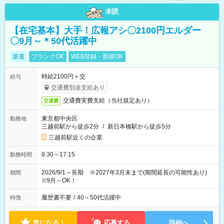
未読
【在宅基本】大手！広報アシ〇2100円エルダー
〇9月～＊50代活躍中
派遣
ブランクOK
WEB登録・面接OK
時給2100円＋交
給与
交通費別途支給あり
交通費実費支給（当社規定あり）
交通費
東京都中央区
勤務地
三越前駅から徒歩2分
/
新日本橋駅から徒歩5分
三越前駅近くの企業
8:30～17:15
勤務時間
2026/9/1～長期 ※2027年3月末まで(期間延長の可能性あり)
期間
※9月～OK！
履歴書不要
/
40～50代活躍中
特徴
気になる！
応募する
詳細へ