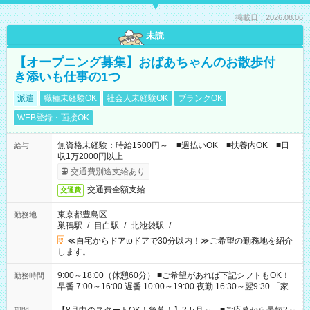
掲載日：2026.08.06
未読
【オープニング募集】おばあちゃんのお散歩付
き添いも仕事の1つ
派遣
職種未経験OK
社会人未経験OK
ブランクOK
WEB登録・面接OK
無資格未経験：時給1500円～ ■週払いOK ■扶養内OK ■日
給与
収1万2000円以上
交通費別途支給あり
交通費全額支給
交通費
東京都豊島区
勤務地
巣鴨駅
/
目白駅
/
北池袋駅
/
…
≪自宅からドアtoドアで30分以内！≫ご希望の勤務地を紹介
します。
9:00～18:00（休憩60分） ■ご希望があれば下記シフトもOK！
勤務時間
早番 7:00～16:00 遅番 10:00～19:00 夜勤 16:30～翌9:30 「家族
と休みを合わせたい」 「余裕を持って夕飯の準備がしたい」
「できれば残業はしたくない」 など、ご希望を教えてください