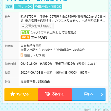
派遣
ブランクOK
WEB登録・面接OK
時給1750円 月収例 25万円 時給1750円×実働7h15m×週5日×4
給与
週 ※月収例を保証するものではありません。※給与即受取りサ
ービス利用可（利用条件有）
交通費別途支給あり
1ヶ月3万円を上限として実費支給
交通費
25～30万円
月収例
東京都千代田区
勤務地
御茶ノ水駅から徒歩9分
/
神保町駅から徒歩3分
通信サ－ビス業
09:45-18:00（休憩60分）実働7時間15分（残業少なめ！）
勤務時間
2026年09月01日～長期 ※開始日相談OK ※9月～！
期間
履歴書不要
/
服装自由
特徴
気になる！
応募する
詳細へ
掲載日：2026.08.05