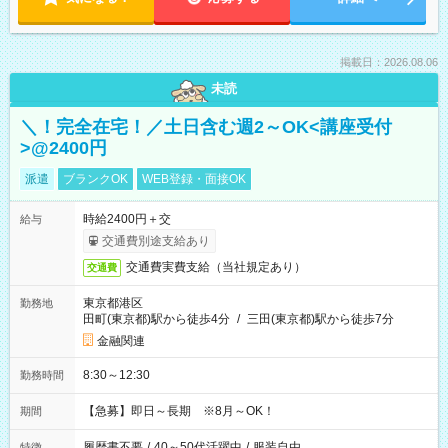
掲載日：2026.08.06
未読
＼！完全在宅！／土日含む週2～OK<講座受付
>@2400円
派遣
ブランクOK
WEB登録・面接OK
時給2400円＋交
給与
交通費別途支給あり
交通費実費支給（当社規定あり）
交通費
東京都港区
勤務地
田町(東京都)駅から徒歩4分
/
三田(東京都)駅から徒歩7分
金融関連
8:30～12:30
勤務時間
【急募】即日～長期 ※8月～OK！
期間
履歴書不要
/
40～50代活躍中
/
服装自由
特徴