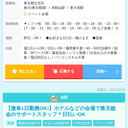
東京都文京区
勤務地
春日(東京都)駅
/
本駒込駅
/
東大前駅
イベント会場
▼シフト例 ・08：00～19：00 ・09：00～18：00 ・10：00～
勤務時間
17：00 ・13：00～22：00 ・16：00～21：00 など多数！ ※お
仕事により勤務時間が異なります
即日～OK！ ◆お好きな日1日～働けます ◆急募
期間
週1日からOK
/
日払いOK
/
履歴書不要
/
40～50代活躍中
/
副
特徴
業・WワークOK
/
服装自由
/
シフト勤務
/
10名以上の大量募
集
/
電話対応なし
/
パソコンスキル不要
気になる！
応募する
詳細へ
掲載日：2026.08.03
未読
【激単1日勤務OK!】ホテルなどの会場で株主総
会のサポートスタッフ＊日払いOK
派遣
職種未経験OK
社会人未経験OK
大学生歓迎
ブランクOK