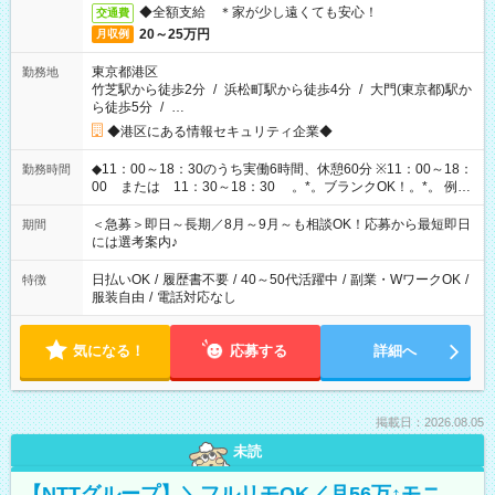
◆全額支給 ＊家が少し遠くても安心！
交通費
20～25万円
月収例
東京都港区
勤務地
竹芝駅から徒歩2分
/
浜松町駅から徒歩4分
/
大門(東京都)駅か
ら徒歩5分
/
…
◆港区にある情報セキュリティ企業◆
◆11：00～18：30のうち実働6時間、休憩60分 ※11：00～18：
勤務時間
00 または 11：30～18：30 。*。ブランクOK！。*。 例え
ば前職が、 在宅/財団法人/事務/コールセンター/受付/販売/カフェ
スタッフ スイーツ販売/ホテルフロント/化粧品販売/など 様々な
＜急募＞即日～長期／8月～9月～も相談OK！応募から最短即日
期間
業界から入社して活躍されています♪
には選考案内♪
日払いOK
/
履歴書不要
/
40～50代活躍中
/
副業・WワークOK
/
特徴
服装自由
/
電話対応なし
気になる！
応募する
詳細へ
掲載日：2026.08.05
未読
【NTTグループ】＼フルリモOK／月56万↑モニ