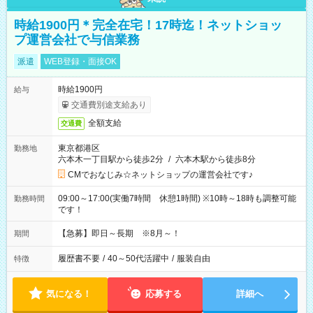
時給1900円＊完全在宅！17時迄！ネットショッ
プ運営会社で与信業務
派遣
WEB登録・面接OK
時給1900円
給与
交通費別途支給あり
全額支給
交通費
東京都港区
勤務地
六本木一丁目駅から徒歩2分
/
六本木駅から徒歩8分
CMでおなじみ☆ネットショップの運営会社です♪
09:00～17:00(実働7時間 休憩1時間) ※10時～18時も調整可能
勤務時間
です！
【急募】即日～長期 ※8月～！
期間
履歴書不要
/
40～50代活躍中
/
服装自由
特徴
気になる！
応募する
詳細へ