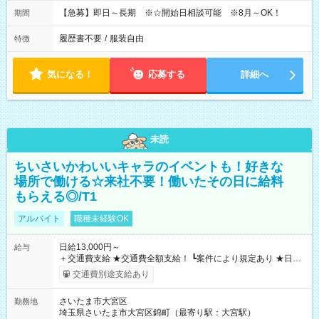
【急募】即日～長期 ※☆開始日相談可能 ※8月～OK！
期間
履歴書不要
/
服装自由
特徴
気になる！
応募する
詳細へ
未読
ちいさいかわいいキャラのイベントも！好きな
場所で働ける☆来社不要！働いたその日に給料
もらえる◎/T1
アルバイト
職種未経験OK
日給13,000円～
給与
＋交通費支給 ★交通費全額支給！ ┗案件により規定あり ★日払
いOK！（規定あり） ┗働いたその日に現金GET♪ お仕事後はコ
交通費別途支給あり
ンビニATMから 日払い分を引き落とせます！ 【試用期間】試
用期間なし
さいたま市大宮区
勤務地
埼玉県さいたま市大宮区錦町（最寄り駅：大宮駅）