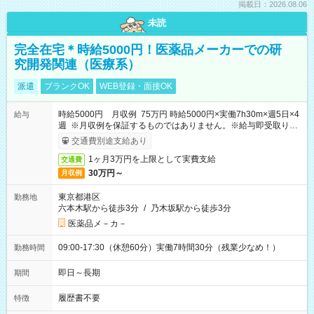
掲載日：2026.08.06
未読
完全在宅＊時給5000円！医薬品メーカーでの研
究開発関連（医療系）
派遣
ブランクOK
WEB登録・面接OK
時給5000円 月収例 75万円 時給5000円×実働7h30m×週5日×4
給与
週 ※月収例を保証するものではありません。※給与即受取りサ
ービス利用可（利用条件有）
交通費別途支給あり
1ヶ月3万円を上限として実費支給
交通費
30万円～
月収例
東京都港区
勤務地
六本木駅から徒歩3分
/
乃木坂駅から徒歩3分
医薬品メ－カ－
09:00-17:30（休憩60分）実働7時間30分（残業少なめ！）
勤務時間
即日～長期
期間
履歴書不要
特徴