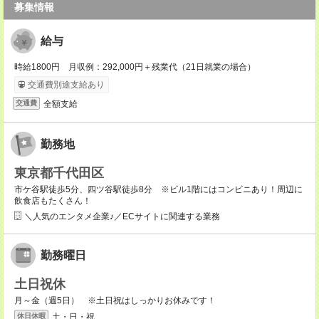
募集情報
給与
時給1800円 月収例：292,000円＋残業代（21日就業の場合）
交通費別途支給あり
全額支給
交通費
勤務地
東京都千代田区
市ケ谷駅徒歩5分、四ツ谷駅徒歩8分 ※ビル1階にはコンビニあり！周辺に
飲食店もたくさん！
＼人気のエンタメ企業♪／ECサイトに関連する業務
勤務曜日
土日祝休
月～金（週5日） ※土日祝はしっかりお休みです！
土・日・祝
休日休暇