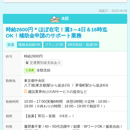
掲載日：2026.08.06
未読
時給2600円＊ほぼ在宅！週3～4日＆16時迄
OK！補助金申請のサポート業務
派遣
職種未経験OK
ブランクOK
WEB登録・面接OK
時給2600円
給与
交通費別途支給あり
全額支給
交通費
東京都中央区
勤務地
八丁堀(東京都)駅から徒歩2分
/
茅場町駅から徒歩6分
建設業界向けのAIサービスの提供など
10:00～17:00(実働6時間 休憩1時間) ※定時：10:00～
勤務時間
19:00（※終わりの時間：16:00～19:00で相談可！）
【急募】即日～長期 ※8月～！
期間
履歴書不要
/
40～50代活躍中
/
副業・WワークOK
/
服装自由
/
特徴