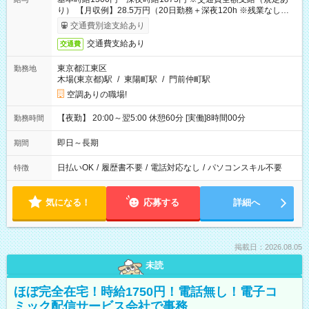
り） 【月収例】28.5万円（20日勤務＋深夜120h ※残業なしの場
合）
交通費別途支給あり
交通費支給あり
交通費
東京都江東区
勤務地
木場(東京都)駅
/
東陽町駅
/
門前仲町駅
空調ありの職場!
【夜勤】 20:00～翌5:00 休憩60分 [実働]8時間00分
勤務時間
即日～長期
期間
日払いOK
/
履歴書不要
/
電話対応なし
/
パソコンスキル不要
特徴
気になる！
応募する
詳細へ
掲載日：2026.08.05
未読
ほぼ完全在宅！時給1750円！電話無し！電子コ
ミック配信サービス会社で事務