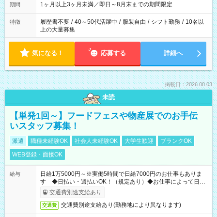
1ヶ月以上3ヶ月未満／即日～8月末までの期間限定
期間
履歴書不要
/
40～50代活躍中
/
服装自由
/
シフト勤務
/
10名以
特徴
上の大量募集
気になる！
応募する
詳細へ
掲載日：2026.08.03
未読
【単発1回～】フードフェスや物産展でのお手伝
いスタッフ募集！
派遣
職種未経験OK
社会人未経験OK
大学生歓迎
ブランクOK
WEB登録・面接OK
日給1万5000円～※実働5時間で日給7000円のお仕事もありま
給与
す ◆日払い・週払いOK！（規定あり）◆お仕事によって日給
も異なります
交通費別途支給あり
交通費別途支給あり(勤務地により異なります)
交通費