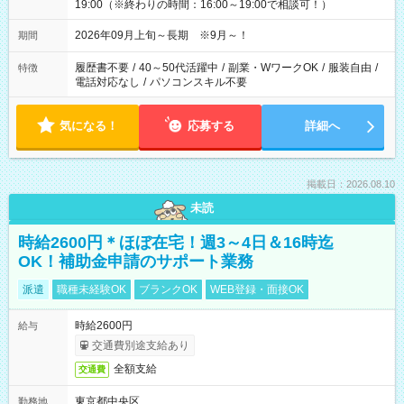
19:00（※終わりの時間：16:00～19:00で相談可！）
2026年09月上旬～長期 ※9月～！
期間
履歴書不要
/
40～50代活躍中
/
副業・WワークOK
/
服装自由
/
特徴
電話対応なし
/
パソコンスキル不要
気になる！
応募する
詳細へ
掲載日：2026.08.10
未読
時給2600円＊ほぼ在宅！週3～4日＆16時迄
OK！補助金申請のサポート業務
派遣
職種未経験OK
ブランクOK
WEB登録・面接OK
時給2600円
給与
交通費別途支給あり
全額支給
交通費
東京都中央区
勤務地