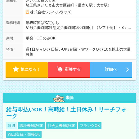
さいたま市大宮区
勤務地
埼玉県さいたま市大宮区錦町（最寄り駅：大宮駅）
株式会社ワンベルウッズ
勤務時間は指定なし
勤務時間
変形労働時間制 想定労働時間160時間/月 【シフト例】 ・8：00
～21：00
単発・1日のみOK
期間
週1日からOK / 日払いOK / 副業・WワークOK / 10名以上の大量
特徴
募集
気になる！
応募する
詳細へ
未読
給与即払いOK！高時給！土日休み！リーチフォ
ーク
派遣
職種未経験OK
社会人未経験OK
ブランクOK
WEB登録・面接OK