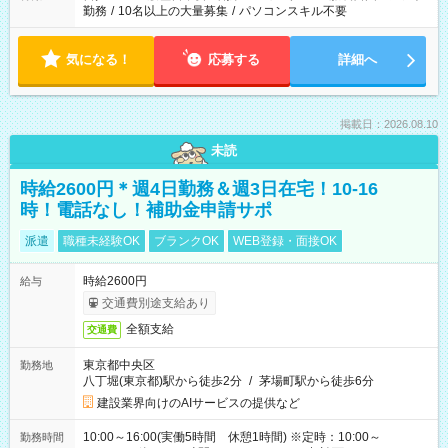
勤務
/
10名以上の大量募集
/
パソコンスキル不要
気になる！
応募する
詳細へ
掲載日：2026.08.10
未読
時給2600円＊週4日勤務＆週3日在宅！10-16
時！電話なし！補助金申請サポ
派遣
職種未経験OK
ブランクOK
WEB登録・面接OK
時給2600円
給与
交通費別途支給あり
全額支給
交通費
東京都中央区
勤務地
八丁堀(東京都)駅から徒歩2分
/
茅場町駅から徒歩6分
建設業界向けのAIサービスの提供など
10:00～16:00(実働5時間 休憩1時間) ※定時：10:00～
勤務時間