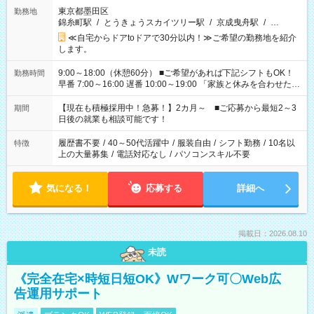
東京都墨田区
勤務地
錦糸町駅
/
とうきょうスカイツリー駅
/
京成曳舟駅
/
…
≪自宅からドアtoドアで30分以内！≫ご希望の勤務地を紹介
します。
9:00～18:00（休憩60分） ■ご希望があれば下記シフトもOK！
勤務時間
早番 7:00～16:00 遅番 10:00～19:00 「家族と休みを合わせた
い」 「余裕を持って夕飯の準備がしたい」 「できれば残業はし
たくない」 など、ご希望を教えてくださいね。 ※Wワーク希望
【現在も積極採用中！急募！】2カ月～ ■ご応募から最短2～3
期間
の方へ 今ご覧のお仕事で希望する勤務時間と、もう1つのお仕事
日後の就業も相談可能です！
の勤務時間。 合計で週40時間を超える場合は応募できません。
履歴書不要
/
40～50代活躍中
/
服装自由
/
シフト勤務
/
10名以
特徴
上の大量募集
/
電話対応なし
/
パソコンスキル不要
気になる！
応募する
詳細へ
掲載日：2026.08.10
未読
《完全在宅×時短日短OK》Wワーク可〇Web広
告運用サポート