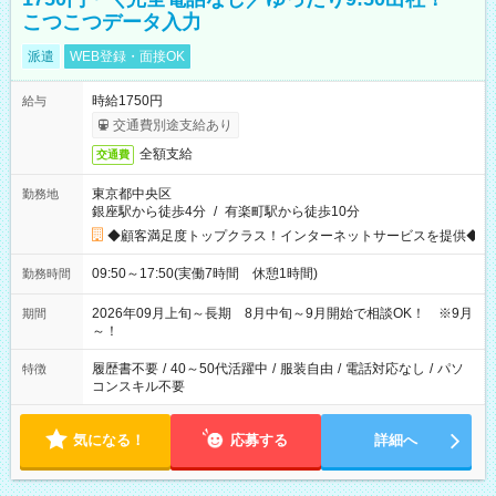
こつこつデータ入力
派遣
WEB登録・面接OK
時給1750円
給与
交通費別途支給あり
全額支給
交通費
東京都中央区
勤務地
銀座駅から徒歩4分
/
有楽町駅から徒歩10分
◆顧客満足度トップクラス！インターネットサービスを提供◆
09:50～17:50(実働7時間 休憩1時間)
勤務時間
2026年09月上旬～長期 8月中旬～9月開始で相談OK！ ※9月
期間
～！
履歴書不要
/
40～50代活躍中
/
服装自由
/
電話対応なし
/
パソ
特徴
コンスキル不要
気になる！
応募する
詳細へ