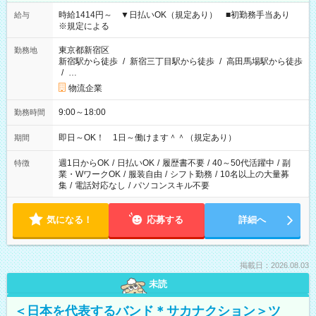
時給1414円～ ▼日払いOK（規定あり） ■初勤務手当あり
給与
※規定による
東京都新宿区
勤務地
新宿駅から徒歩
/
新宿三丁目駅から徒歩
/
高田馬場駅から徒歩
/
…
物流企業
9:00～18:00
勤務時間
即日～OK！ 1日～働けます＾＾（規定あり）
期間
週1日からOK
/
日払いOK
/
履歴書不要
/
40～50代活躍中
/
副
特徴
業・WワークOK
/
服装自由
/
シフト勤務
/
10名以上の大量募
集
/
電話対応なし
/
パソコンスキル不要
気になる！
応募する
詳細へ
掲載日：2026.08.03
未読
＜日本を代表するバンド＊サカナクション＞ツ