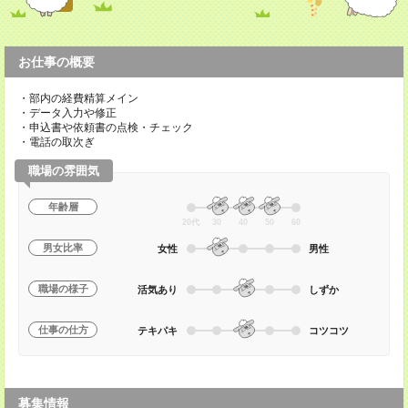
お仕事の概要
・部内の経費精算メイン
・データ入力や修正
・申込書や依頼書の点検・チェック
・電話の取次ぎ
職場の雰囲気
年齢層
20代
30
40
50
60
男女比率
女性
男性
職場の様子
活気あり
しずか
仕事の仕方
テキパキ
コツコツ
募集情報