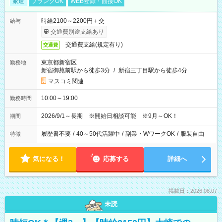
派遣
ブランクOK
WEB登録・面接OK
時給2100～2200円＋交
給与
交通費別途支給あり
交通費支給(規定有り)
交通費
東京都新宿区
勤務地
新宿御苑前駅から徒歩3分
/
新宿三丁目駅から徒歩4分
マスコミ関連
10:00～19:00
勤務時間
2026/9/1～長期 ※開始日相談可能 ※9月～OK！
期間
履歴書不要
/
40～50代活躍中
/
副業・WワークOK
/
服装自由
特徴
気になる！
応募する
詳細へ
掲載日：2026.08.07
未読