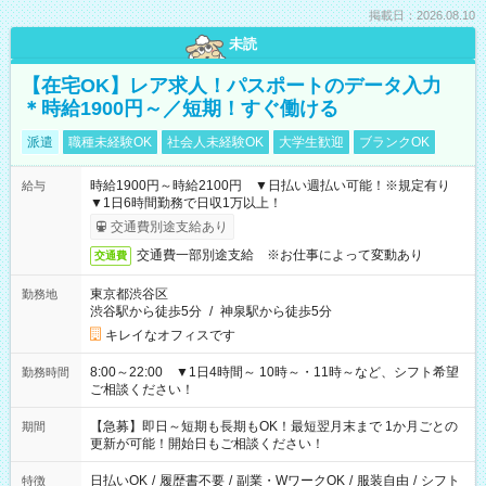
掲載日：2026.08.10
未読
【在宅OK】レア求人！パスポートのデータ入力
＊時給1900円～／短期！すぐ働ける
派遣
職種未経験OK
社会人未経験OK
大学生歓迎
ブランクOK
時給1900円～時給2100円 ▼日払い週払い可能！※規定有り
給与
▼1日6時間勤務で日収1万以上！
交通費別途支給あり
交通費一部別途支給 ※お仕事によって変動あり
交通費
東京都渋谷区
勤務地
渋谷駅から徒歩5分
/
神泉駅から徒歩5分
キレイなオフィスです
8:00～22:00 ▼1日4時間～ 10時～・11時～など、シフト希望
勤務時間
ご相談ください！
【急募】即日～短期も長期もOK！最短翌月末まで 1か月ごとの
期間
更新が可能！開始日もご相談ください！
日払いOK
/
履歴書不要
/
副業・WワークOK
/
服装自由
/
シフト
特徴