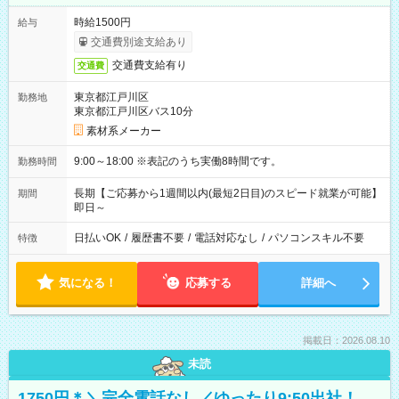
時給1500円
給与
交通費別途支給あり
交通費支給有り
交通費
東京都江戸川区
勤務地
東京都江戸川区バス10分
素材系メーカー
9:00～18:00 ※表記のうち実働8時間です。
勤務時間
長期【ご応募から1週間以内(最短2日目)のスピード就業が可能】
期間
即日～
日払いOK
/
履歴書不要
/
電話対応なし
/
パソコンスキル不要
特徴
気になる！
応募する
詳細へ
掲載日：2026.08.10
未読
1750円＊＼完全電話なし／ゆったり9:50出社！