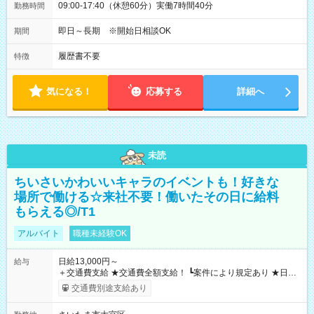
09:00-17:40（休憩60分）実働7時間40分
勤務時間
即日～長期 ※開始日相談OK
期間
履歴書不要
特徴
気になる！
応募する
詳細へ
未読
ちいさいかわいいキャラのイベントも！好きな
場所で働ける☆来社不要！働いたその日に給料
もらえる◎/T1
アルバイト
職種未経験OK
日給13,000円～
給与
＋交通費支給 ★交通費全額支給！ ┗案件により規定あり ★日払
いOK！（規定あり） ┗働いたその日に現金GET♪ お仕事後はコ
交通費別途支給あり
ンビニATMから 日払い分を引き落とせます！ 【試用期間】試
用期間なし