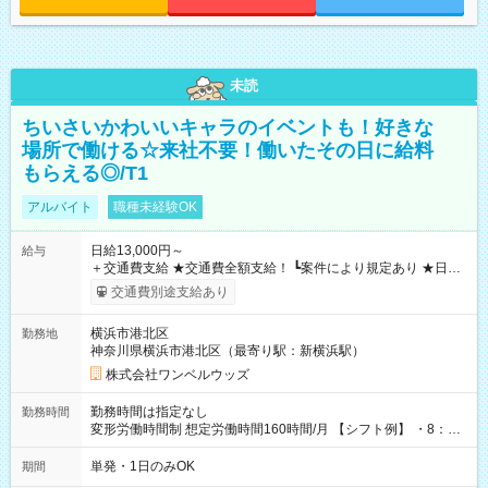
未読
ちいさいかわいいキャラのイベントも！好きな
場所で働ける☆来社不要！働いたその日に給料
もらえる◎/T1
アルバイト
職種未経験OK
日給13,000円～
給与
＋交通費支給 ★交通費全額支給！ ┗案件により規定あり ★日払
いOK！（規定あり） ┗働いたその日に現金GET♪ お仕事後はコ
交通費別途支給あり
ンビニATMから 日払い分を引き落とせます！ 【試用期間】試
用期間なし
横浜市港北区
勤務地
神奈川県横浜市港北区（最寄り駅：新横浜駅）
株式会社ワンベルウッズ
勤務時間は指定なし
勤務時間
変形労働時間制 想定労働時間160時間/月 【シフト例】 ・8：00
～21：00
単発・1日のみOK
期間