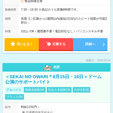
食品関連企業
7:30～16:30 ※表記のうち実働8時間です。
勤務時間
長期【ご応募から1週間以内(最短2日目)のスピード就業が可能】
期間
即日～
日払いOK
/
履歴書不要
/
電話対応なし
/
パソコンスキル不要
特徴
気になる！
応募する
詳細へ
掲載日：2026.08.04
未読
＜SEKAI NO OWARI＊8月15日・16日＞ドーム
公演のサポートバイト
アルバイト
職種未経験OK
社会人未経験OK
大学生歓迎
ブランクOK
時給1250円～
給与
交通費別途支給あり