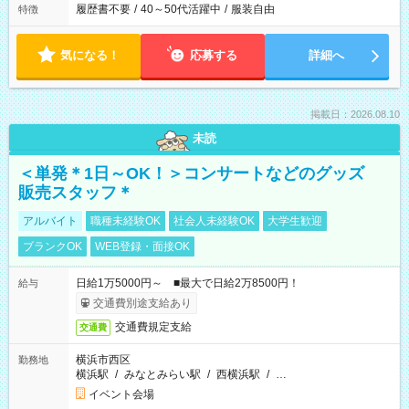
履歴書不要
/
40～50代活躍中
/
服装自由
特徴
気になる！
応募する
詳細へ
掲載日：2026.08.10
未読
＜単発＊1日～OK！＞コンサートなどのグッズ
販売スタッフ＊
アルバイト
職種未経験OK
社会人未経験OK
大学生歓迎
ブランクOK
WEB登録・面接OK
日給1万5000円～ ■最大で日給2万8500円！
給与
交通費別途支給あり
交通費規定支給
交通費
横浜市西区
勤務地
横浜駅
/
みなとみらい駅
/
西横浜駅
/
…
イベント会場