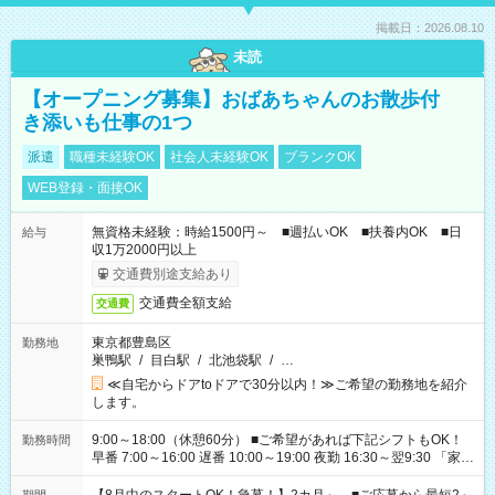
掲載日：2026.08.10
未読
【オープニング募集】おばあちゃんのお散歩付
き添いも仕事の1つ
派遣
職種未経験OK
社会人未経験OK
ブランクOK
WEB登録・面接OK
無資格未経験：時給1500円～ ■週払いOK ■扶養内OK ■日
給与
収1万2000円以上
交通費別途支給あり
交通費全額支給
交通費
東京都豊島区
勤務地
巣鴨駅
/
目白駅
/
北池袋駅
/
…
≪自宅からドアtoドアで30分以内！≫ご希望の勤務地を紹介
します。
9:00～18:00（休憩60分） ■ご希望があれば下記シフトもOK！
勤務時間
早番 7:00～16:00 遅番 10:00～19:00 夜勤 16:30～翌9:30 「家族
と休みを合わせたい」 「余裕を持って夕飯の準備がしたい」
「できれば残業はしたくない」 など、ご希望を教えてください