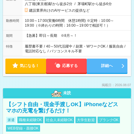
八丁堀(東京都)駅から徒歩2分
/
茅場町駅から徒歩6分
建設業界向けのAIサービスの提供など
10:00～17:00(実働6時間 休憩1時間) ※定時：10:00～
勤務時間
19:00（※終わりの時間：16:00～19:00で相談可！）
【急募】即日～長期 ※8月～！
期間
履歴書不要
/
40～50代活躍中
/
副業・WワークOK
/
服装自由
/
特徴
電話対応なし
/
パソコンスキル不要
気になる！
応募する
詳細へ
掲載日：2026.08.07
未読
【シフト自由・現金手渡しOK】iPhoneなどス
マホの充電を繋げるだけ！
派遣
職種未経験OK
社会人未経験OK
大学生歓迎
ブランクOK
WEB登録・面接OK