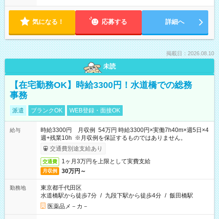
気になる！
応募する
詳細へ
掲載日：2026.08.10
未読
【在宅勤務OK】時給3300円！水道橋での総務
事務
派遣
ブランクOK
WEB登録・面接OK
時給3300円 月収例 54万円 時給3300円×実働7h40m×週5日×4
給与
週+残業10h ※月収例を保証するものではありません。
交通費別途支給あり
1ヶ月3万円を上限として実費支給
交通費
30万円～
月収例
東京都千代田区
勤務地
水道橋駅から徒歩7分
/
九段下駅から徒歩4分
/
飯田橋駅
医薬品メ－カ－