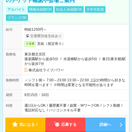
のチケット確認や会場ご案内
アルバイト
職種未経験OK
社会人未経験OK
大学生歓迎
ブランクOK
時給1250円～
給与
交通費別途支給あり
支給（規定有り）
交通費
東京都文京区
勤務地
後楽園駅から徒歩5分
/
水道橋駅から徒歩5分
/
春日(東京都)駅
から徒歩7分
株式会社ライブパワー
＜シフト例＞ 7:00～23:00 13:30～22:00 上記の時間から好きな
勤務時間
時間を選べます！ ※時間は変更となる可能性があります
8月15日・16日
期間
週1日からOK
/
履歴書不要
/
副業・WワークOK
/
シフト勤務
/
特徴
電話対応なし
/
パソコンスキル不要
気になる！
応募する
詳細へ