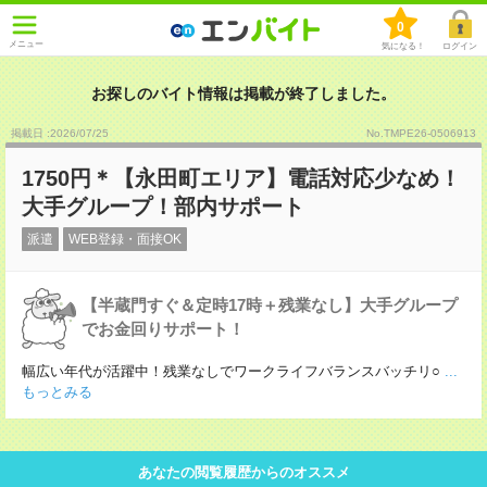
0
メニュー
気になる！
ログイン
お探しのバイト情報は掲載が終了しました。
掲載日 :2026
/
07
/
25
No.TMPE26-0506913
1750円＊【永田町エリア】電話対応少なめ！
大手グループ！部内サポート
派遣
WEB登録・面接OK
【半蔵門すぐ＆定時17時＋残業なし】大手グループ
でお金回りサポート！
幅広い年代が活躍中！残業なしでワークライフバランスバッチリ○
...
もっとみる
あなたの閲覧履歴からのオススメ