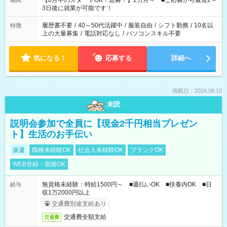
【8月中のスタートOK！急募！】2カ月～ ■ご応募から最短2～
期間
ね。 ※Wワーク希望の方へ 今ご覧のお仕事で希望する勤務時間
3日後に就業が可能です！
と、もう1つのお仕事の勤務時間。 合計で週40時間を超える場
合は応募できません。
履歴書不要
/
40～50代活躍中
/
服装自由
/
シフト勤務
/
10名以
特徴
上の大量募集
/
電話対応なし
/
パソコンスキル不要
気になる！
応募する
詳細へ
掲載日：2026.08.10
未読
説明会参加で全員に【現金2千円相当プレゼン
ト】生活のお手伝い
派遣
職種未経験OK
社会人未経験OK
ブランクOK
WEB登録・面接OK
無資格未経験：時給1500円～ ■週払いOK ■扶養内OK ■日
給与
収1万2000円以上
交通費別途支給あり
交通費全額支給
交通費