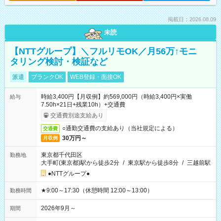
掲載日：2026.08.09
未読
【NTTグループ】＼フルリモOK／月56万↑モニ
タリング検討・検証など
派遣
ブランクOK
WEB登録・面接OK
時給3,400円【月収例】約569,000円（時給3,400円×実働
給与
7.50h×21日+残業10h）+交通費
交通費別途支給あり
○通勤交通費の支給あり（当社規定による）
交通費
30万円～
月収例
東京都千代田区
勤務地
大手町(東京都)駅から徒歩2分
/
東京駅から徒歩8分
/
三越前駅
●NTTグループ●
★9:00～17:30（休憩時間 12:00～13:00）
勤務時間
2026年9月～
期間