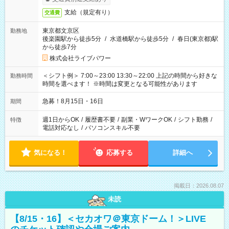
支給（規定有り）
交通費
東京都文京区
勤務地
後楽園駅から徒歩5分
/
水道橋駅から徒歩5分
/
春日(東京都)駅
から徒歩7分
株式会社ライブパワー
＜シフト例＞ 7:00～23:00 13:30～22:00 上記の時間から好きな
勤務時間
時間を選べます！ ※時間は変更となる可能性があります
急募！8月15日・16日
期間
週1日からOK
/
履歴書不要
/
副業・WワークOK
/
シフト勤務
/
特徴
電話対応なし
/
パソコンスキル不要
気になる！
応募する
詳細へ
掲載日：2026.08.07
未読
【8/15・16】＜セカオワ＠東京ドーム！＞LIVE