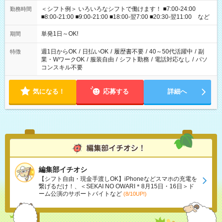
＜シフト例＞ いろいろなシフトで働けます！ ■7:00-24:00
勤務時間
■8:00-21:00 ■9:00-21:00 ■18:00-翌7:00 ■20:30-翌11:00 など
単発1日～OK!
期間
週1日からOK
/
日払いOK
/
履歴書不要
/
40～50代活躍中
/
副
特徴
業・WワークOK
/
服装自由
/
シフト勤務
/
電話対応なし
/
パソ
コンスキル不要
気になる！
応募する
詳細へ
編集部イチオシ
【シフト自由・現金手渡しOK】iPhoneなどスマホの充電を
繋げるだけ！、＜SEKAI NO OWARI＊8月15日・16日＞ド
ーム公演のサポートバイトなど
(8/10UP!)