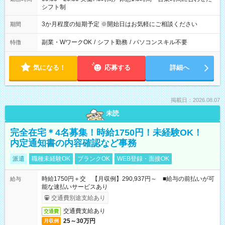
シフト制
3か月程度の短期予定 ※開始日はお気軽にご相談ください
期間
副業・WワークOK
/
シフト勤務
/
パソコンスキル不要
特徴
気になる！
応募する
詳細へ
掲載日：2026.08.07
未読
完全在宅＊4名募集！時給1750円！未経験OK！
内定通知書の内容確認など事務
派遣
職種未経験OK
ブランクOK
WEB登録・面接OK
時給1750円＋交 【月収例】290,937円～ ■給与の前払いが可
給与
能な速払いサービスあり
交通費別途支給あり
交通費支給あり
交通費
25～30万円
月収例