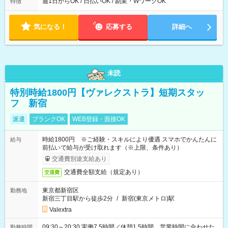
能！ └平日・土曜日の中で、お好きな曜日でご勤務いただけま
週1日からOK / 日払いOK / 副業・WワークOK
特徴
す！ 【シフト例】 ・11:00～14:00 ・16:30～19:00 ・13:00～
18:00 などのように、自由な働き方が可能なお仕事です！
気になる！
応募する
詳細へ
未読
特別時給1800円【ヴァレクストラ】短期スタッ
フ 新宿
派遣
ブランクOK
WEB登録・面接OK
時給1800円 ※ご経験・スキルにより優遇 スマホでかんたんに
給与
前払いで給与が受け取れます（※上限、条件あり）
交通費別途支給あり
交通費全額支給（規定あり）
交通費
東京都新宿区
勤務地
新宿三丁目駅から徒歩2分
/
新宿(東京メトロ)駅
Valextra
09:30～20:30 実働7.5時間／休憩1.5時間 営業時間に合わせた
勤務時間