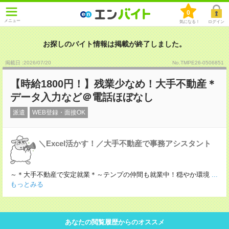
0
メニュー
気になる！
ログイン
お探しのバイト情報は掲載が終了しました。
掲載日 :2026
/
07
/
20
No.TMPE26-0506851
【時給1800円！】残業少なめ！大手不動産＊
データ入力など＠電話ほぼなし
派遣
WEB登録・面接OK
＼Excel活かす！／大手不動産で事務アシスタント
～＊大手不動産で安定就業＊～テンプの仲間も就業中！穏やか環境
...
もっとみる
あなたの閲覧履歴からのオススメ