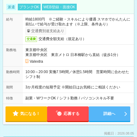
派遣
ブランクOK
WEB登録・面接OK
時給1800円 ※ご経験・スキルにより優遇 スマホでかんたんに
給与
前払いで給与が受け取れます（※上限、条件あり）
交通費別途支給あり
交通費全額支給（規定あり）
交通費
東京都中央区
勤務地
東京都中央区 東京メトロ 日本橋駅から直結（徒歩1分）
Valextra
10:00～20:00 実働7.5時間／休憩1.5時間 営業時間に合わせた
勤務時間
シフト制
3か月程度の短期予定 ※開始日はお気軽にご相談ください
期間
副業・WワークOK
/
シフト勤務
/
パソコンスキル不要
特徴
気になる！
応募する
詳細へ
掲載日：2026.08.05