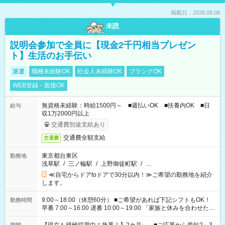
掲載日：2026.08.08
未読
説明会参加で全員に【現金2千円相当プレゼン
ト】生活のお手伝い
派遣
職種未経験OK
社会人未経験OK
ブランクOK
WEB登録・面接OK
無資格未経験：時給1500円～ ■週払いOK ■扶養内OK ■日
給与
収1万2000円以上
交通費別途支給あり
交通費全額支給
交通費
東京都台東区
勤務地
浅草駅
/
三ノ輪駅
/
上野御徒町駅
/
…
≪自宅からドアtoドアで30分以内！≫ご希望の勤務地を紹介
します。
9:00～18:00（休憩60分） ■ご希望があれば下記シフトもOK！
勤務時間
早番 7:00～16:00 遅番 10:00～19:00 「家族と休みを合わせた
い」 「余裕を持って夕飯の準備がしたい」 「できれば残業はし
たくない」 など、ご希望を教えてくださいね。 ※Wワーク希望