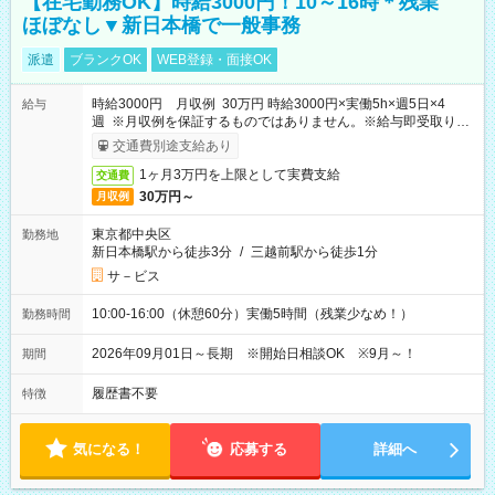
【在宅勤務OK】時給3000円！10～16時＊残業
ほぼなし▼新日本橋で一般事務
派遣
ブランクOK
WEB登録・面接OK
時給3000円 月収例 30万円 時給3000円×実働5h×週5日×4
給与
週 ※月収例を保証するものではありません。※給与即受取りサ
ービス利用可（利用条件有）
交通費別途支給あり
1ヶ月3万円を上限として実費支給
交通費
30万円～
月収例
東京都中央区
勤務地
新日本橋駅から徒歩3分
/
三越前駅から徒歩1分
サ－ビス
10:00-16:00（休憩60分）実働5時間（残業少なめ！）
勤務時間
2026年09月01日～長期 ※開始日相談OK ※9月～！
期間
履歴書不要
特徴
気になる！
応募する
詳細へ