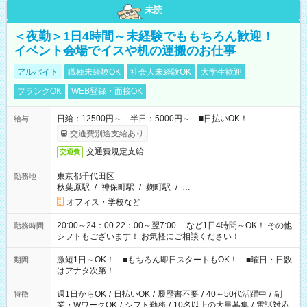
未読
＜夜勤＞1日4時間～未経験でももちろん歓迎！
イベント会場でイスや机の運搬のお仕事
アルバイト
職種未経験OK
社会人未経験OK
大学生歓迎
ブランクOK
WEB登録・面接OK
日給：12500円～ 半日：5000円～ ■日払いOK！
給与
交通費別途支給あり
交通費規定支給
交通費
東京都千代田区
勤務地
秋葉原駅
/
神保町駅
/
麹町駅
/
…
オフィス・学校など
20:00～24：00 22：00～翌7:00 …など1日4時間～OK！ その他
勤務時間
シフトもございます！ お気軽にご相談ください！
激短1日～OK！ ■もちろん即日スタートもOK！ ■曜日・日数
期間
はアナタ次第！
週1日からOK
/
日払いOK
/
履歴書不要
/
40～50代活躍中
/
副
特徴
業・WワークOK
/
シフト勤務
/
10名以上の大量募集
/
電話対応