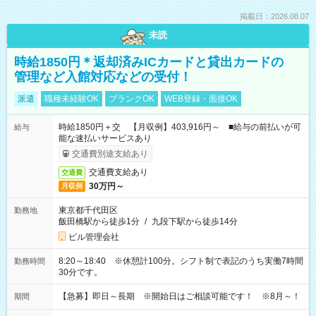
掲載日：2026.08.07
未読
時給1850円＊返却済みICカードと貸出カードの
管理など入館対応などの受付！
派遣
職種未経験OK
ブランクOK
WEB登録・面接OK
時給1850円＋交 【月収例】403,916円～ ■給与の前払いが可
給与
能な速払いサービスあり
交通費別途支給あり
交通費支給あり
交通費
30万円～
月収例
東京都千代田区
勤務地
飯田橋駅から徒歩1分
/
九段下駅から徒歩14分
ビル管理会社
8:20～18:40 ※休憩計100分。シフト制で表記のうち実働7時間
勤務時間
30分です。
【急募】即日～長期 ※開始日はご相談可能です！ ※8月～！
期間