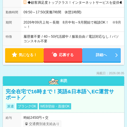
◆顧客満足度トップクラス！インターネットサービスを提供◆
09:50～17:50(実働7時間 休憩1時間)
勤務時間
2026年09月上旬～長期 8月中旬～9月開始で相談OK！ ※9月
期間
～！
履歴書不要
/
40～50代活躍中
/
服装自由
/
電話対応なし
/
パソ
特徴
コンスキル不要
気になる！
応募する
詳細へ
掲載日：2026.08.05
未読
完全在宅で16時まで！英語&日本語＼EC運営サ
ポート／
派遣
ブランクOK
WEB登録・面接OK
時給2450円＋交
給与
交通費別途支給あり