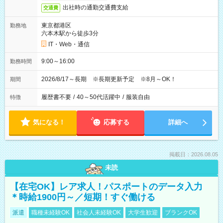
出社時の通勤交通費支給
交通費
東京都港区
勤務地
六本木駅から徒歩3分
IT・Web・通信
9:00～16:00
勤務時間
2026/8/17～長期 ※長期更新予定 ※8月～OK！
期間
履歴書不要
/
40～50代活躍中
/
服装自由
特徴
気になる！
応募する
詳細へ
掲載日：2026.08.05
未読
【在宅OK】レア求人！パスポートのデータ入力
＊時給1900円～／短期！すぐ働ける
派遣
職種未経験OK
社会人未経験OK
大学生歓迎
ブランクOK