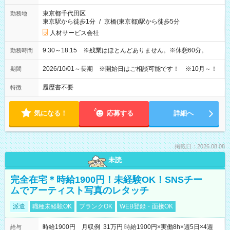
東京都千代田区
勤務地
東京駅から徒歩1分
/
京橋(東京都)駅から徒歩5分
人材サービス会社
9:30～18:15 ※残業はほとんどありません。※休憩60分。
勤務時間
2026/10/01～長期 ※開始日はご相談可能です！ ※10月～！
期間
履歴書不要
特徴
気になる！
応募する
詳細へ
掲載日：2026.08.08
未読
完全在宅＊時給1900円！未経験OK！SNSチー
ムでアーティスト写真のレタッチ
派遣
職種未経験OK
ブランクOK
WEB登録・面接OK
時給1900円 月収例 31万円 時給1900円×実働8h×週5日×4週
給与