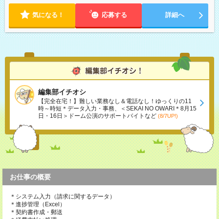
気になる！
応募する
詳細へ
編集部イチオシ
【完全在宅！】難しい業務なし＆電話なし！ゆっくりの11
時～時短＊データ入力・事務、＜SEKAI NO OWARI＊8月15
日・16日＞ドーム公演のサポートバイトなど
(8/7UP!)
お仕事の概要
＊システム入力（請求に関するデータ）
＊進捗管理（Excel）
＊契約書作成・郵送