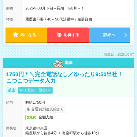
2026年08月下旬～長期 ※8月～！
期間
履歴書不要
/
40～50代活躍中
/
服装自由
特徴
気になる！
応募する
詳細へ
掲載日：2026.08.07
未読
1750円＊＼完全電話なし／ゆったり9:50出社！
こつこつデータ入力
派遣
WEB登録・面接OK
時給1750円
給与
交通費別途支給あり
全額支給
交通費
東京都中央区
勤務地
銀座駅から徒歩4分
/
有楽町駅から徒歩10分