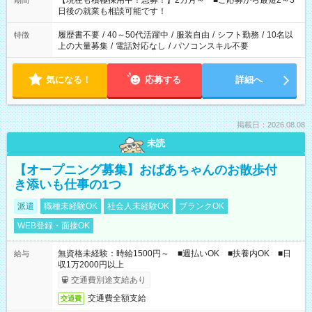
【現在も積極採用中！急募！】2カ月～ ■ご応募から最短2～3
期間
の方へ 今ご覧のお仕事で希望する勤務時間と、もう1つのお仕事
日後の就業も相談可能です！
の勤務時間。 合計で週40時間を超える場合は応募できません。
履歴書不要
/
40～50代活躍中
/
服装自由
/
シフト勤務
/
10名以
特徴
上の大量募集
/
電話対応なし
/
パソコンスキル不要
気になる！
応募する
詳細へ
掲載日：2026.08.08
未読
【オープニング募集】おばあちゃんのお散歩付
き添いも仕事の1つ
派遣
職種未経験OK
社会人未経験OK
ブランクOK
WEB登録・面接OK
無資格未経験：時給1500円～ ■週払いOK ■扶養内OK ■日
給与
収1万2000円以上
交通費別途支給あり
交通費全額支給
交通費