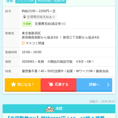
派遣
ブランクOK
WEB登録・面接OK
時給2100～2200円＋交
給与
交通費別途支給あり
交通費支給(規定有り)
交通費
東京都新宿区
勤務地
新宿御苑前駅から徒歩3分
/
新宿三丁目駅から徒歩4分
マスコミ関連
10:00～19:00
勤務時間
2026/9/1～長期 ※開始日相談可能 ※9月～OK！
期間
履歴書不要
/
40～50代活躍中
/
副業・WワークOK
/
服装自由
特徴
気になる！
応募する
詳細へ
掲載日：2026.08.07
未読