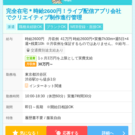
完全在宅＊時給2600円！ライブ配信アプリ会社
でクリエイティブ制作進行管理
派遣
職種未経験OK
ブランクOK
WEB登録・面接OK
時給2600円 月収例 41万円 時給2600円×実働7h30m×週5日×4
給与
週+残業10h ※月収例を保証するものではありません。※給与即
受取りサービス利用可（利用条件有）
交通費別途支給あり
1ヶ月3万円を上限として実費支給
交通費
30万円～
月収例
東京都渋谷区
勤務地
渋谷駅から徒歩1分
インターネット関連
10:00-18:30（休憩60分）実働7時間30分
勤務時間
即日～長期 ※開始日相談OK
期間
履歴書不要
/
服装自由
特徴
気になる！
応募する
詳細へ