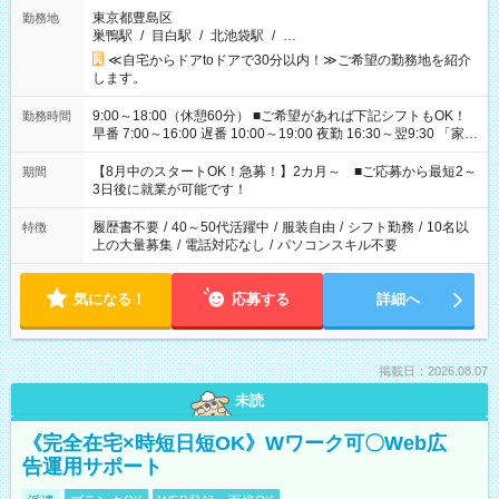
東京都豊島区
勤務地
巣鴨駅
/
目白駅
/
北池袋駅
/
…
≪自宅からドアtoドアで30分以内！≫ご希望の勤務地を紹介
します。
9:00～18:00（休憩60分） ■ご希望があれば下記シフトもOK！
勤務時間
早番 7:00～16:00 遅番 10:00～19:00 夜勤 16:30～翌9:30 「家族
と休みを合わせたい」 「余裕を持って夕飯の準備がしたい」
「できれば残業はしたくない」 など、ご希望を教えてください
【8月中のスタートOK！急募！】2カ月～ ■ご応募から最短2～
期間
ね。 ※Wワーク希望の方へ 今ご覧のお仕事で希望する勤務時間
3日後に就業が可能です！
と、もう1つのお仕事の勤務時間。 合計で週40時間を超える場
合は応募できません。
履歴書不要
/
40～50代活躍中
/
服装自由
/
シフト勤務
/
10名以
特徴
上の大量募集
/
電話対応なし
/
パソコンスキル不要
気になる！
応募する
詳細へ
掲載日：2026.08.07
未読
《完全在宅×時短日短OK》Wワーク可〇Web広
告運用サポート