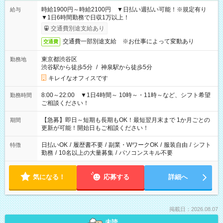
時給1900円～時給2100円 ▼日払い週払い可能！※規定有り
給与
▼1日6時間勤務で日収1万以上！
交通費別途支給あり
交通費一部別途支給 ※お仕事によって変動あり
交通費
東京都渋谷区
勤務地
渋谷駅から徒歩5分
/
神泉駅から徒歩5分
キレイなオフィスです
8:00～22:00 ▼1日4時間～ 10時～・11時～など、シフト希望
勤務時間
ご相談ください！
【急募】即日～短期も長期もOK！最短翌月末まで 1か月ごとの
期間
更新が可能！開始日もご相談ください！
日払いOK
/
履歴書不要
/
副業・WワークOK
/
服装自由
/
シフト
特徴
勤務
/
10名以上の大量募集
/
パソコンスキル不要
気になる！
応募する
詳細へ
掲載日：2026.08.07
未読