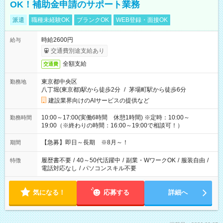
OK！補助金申請のサポート業務
派遣
職種未経験OK
ブランクOK
WEB登録・面接OK
時給2600円
給与
交通費別途支給あり
全額支給
交通費
東京都中央区
勤務地
八丁堀(東京都)駅から徒歩2分
/
茅場町駅から徒歩6分
建設業界向けのAIサービスの提供など
10:00～17:00(実働6時間 休憩1時間) ※定時：10:00～
勤務時間
19:00（※終わりの時間：16:00～19:00で相談可！）
【急募】即日～長期 ※8月～！
期間
履歴書不要
/
40～50代活躍中
/
副業・WワークOK
/
服装自由
/
特徴
電話対応なし
/
パソコンスキル不要
気になる！
応募する
詳細へ