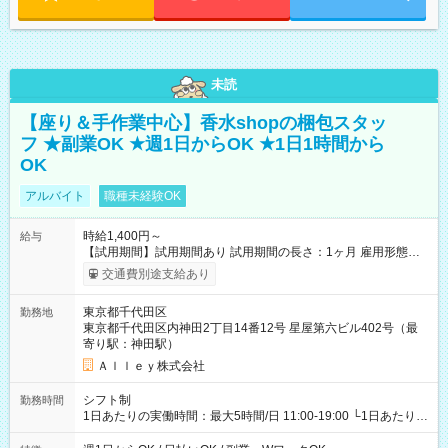
未読
【座り＆手作業中心】香水shopの梱包スタッ
フ ★副業OK ★週1日からOK ★1日1時間から
OK
アルバイト
職種未経験OK
時給1,400円～
給与
【試用期間】試用期間あり 試用期間の長さ：1ヶ月 雇用形態、
給与は本採用時と同じです。
交通費別途支給あり
東京都千代田区
勤務地
東京都千代田区内神田2丁目14番12号 星屋第六ビル402号（最
寄り駅：神田駅）
Ａｌｌｅｙ株式会社
シフト制
勤務時間
1日あたりの実働時間：最大5時間/日 11:00-19:00 └1日あたりの
実働時間：1-5時間 └上記の時間帯内であれば、いつでも勤務可