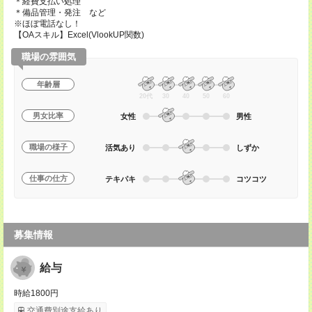
＊経費支払い処理
＊備品管理・発注 など
※ほぼ電話なし！
【OAスキル】Excel(VlookUP関数)
職場の雰囲気
年齢層
20代
30
40
50
60
男女比率
女性
男性
職場の様子
活気あり
しずか
仕事の仕方
テキパキ
コツコツ
募集情報
給与
時給1800円
交通費別途支給あり