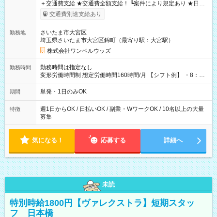
＋交通費支給 ★交通費全額支給！ ┗案件により規定あり ★日払
いOK！（規定あり） ┗働いたその日に現金GET♪ お仕事後はコ
交通費別途支給あり
ンビニATMから 日払い分を引き落とせます！ 【試用期間】試
用期間なし
さいたま市大宮区
勤務地
埼玉県さいたま市大宮区錦町（最寄り駅：大宮駅）
株式会社ワンベルウッズ
勤務時間は指定なし
勤務時間
変形労働時間制 想定労働時間160時間/月 【シフト例】 ・8：00
～21：00
単発・1日のみOK
期間
週1日からOK / 日払いOK / 副業・WワークOK / 10名以上の大量
特徴
募集
気になる！
応募する
詳細へ
未読
特別時給1800円【ヴァレクストラ】短期スタッ
フ 日本橋