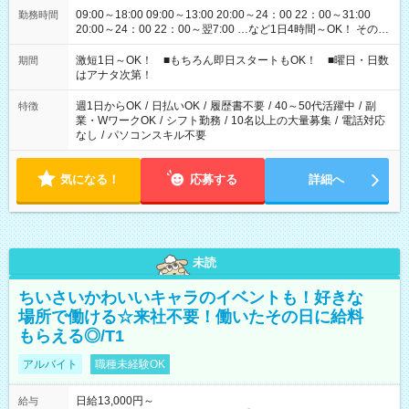
09:00～18:00 09:00～13:00 20:00～24：00 22：00～31:00
勤務時間
20:00～24：00 22：00～翌7:00 …など1日4時間～OK！ その他
シフトもございます！ お気軽にご相談ください！
激短1日～OK！ ■もちろん即日スタートもOK！ ■曜日・日数
期間
はアナタ次第！
週1日からOK
/
日払いOK
/
履歴書不要
/
40～50代活躍中
/
副
特徴
業・WワークOK
/
シフト勤務
/
10名以上の大量募集
/
電話対応
なし
/
パソコンスキル不要
気になる！
応募する
詳細へ
未読
ちいさいかわいいキャラのイベントも！好きな
場所で働ける☆来社不要！働いたその日に給料
もらえる◎/T1
アルバイト
職種未経験OK
日給13,000円～
給与