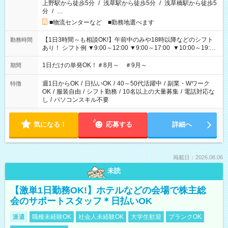
上野駅から徒歩5分
/
浅草駅から徒歩5分
/
浅草橋駅から徒歩5
分
/
…
■物流センターなど ■勤務地選べます
【1日3時間～も相談OK!】午前中のみや18時以降などのシフト
勤務時間
あり！ シフト例 ▼9:00～12:00 ▼9:00～17:00 ▼10:00～19:00
▼18:00～21:00
1日だけの単発OK！＃8月～ ＃9月～
期間
週1日からOK
/
日払いOK
/
40～50代活躍中
/
副業・Wワーク
特徴
OK
/
服装自由
/
シフト勤務
/
10名以上の大量募集
/
電話対応な
し
/
パソコンスキル不要
気になる！
応募する
詳細へ
掲載日：2026.08.06
未読
【激単1日勤務OK!】ホテルなどの会場で株主総
会のサポートスタッフ＊日払いOK
派遣
職種未経験OK
社会人未経験OK
大学生歓迎
ブランクOK