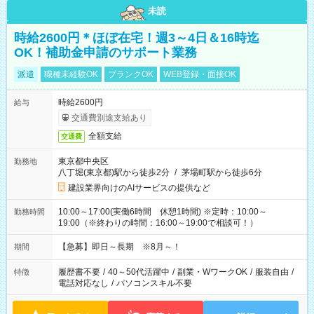
未読
時給2600円＊ほぼ在宅！週3～4日＆16時迄
OK！補助金申請のサポート業務
派遣
職種未経験OK
ブランクOK
WEB登録・面接OK
時給2600円
給与
交通費別途支給あり
全額支給
交通費
東京都中央区
勤務地
八丁堀(東京都)駅から徒歩2分
/
茅場町駅から徒歩6分
建設業界向けのAIサービスの提供など
10:00～17:00(実働6時間 休憩1時間) ※定時：10:00～
勤務時間
19:00（※終わりの時間：16:00～19:00で相談可！）
【急募】即日～長期 ※8月～！
期間
履歴書不要
/
40～50代活躍中
/
副業・WワークOK
/
服装自由
/
特徴
電話対応なし
/
パソコンスキル不要