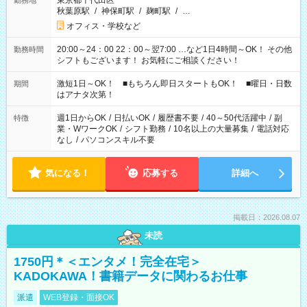
東京都千代田区
勤務地
秋葉原駅
/
神保町駅
/
麹町駅
/
…
オフィス・学校など
20:00～24：00 22：00～翌7:00 …など1日4時間～OK！ その他
勤務時間
シフトもございます！ お気軽にご相談ください！
激短1日～OK！ ■もちろん即日スタートもOK！ ■曜日・日数
期間
はアナタ次第！
週1日からOK
/
日払いOK
/
履歴書不要
/
40～50代活躍中
/
副
特徴
業・WワークOK
/
シフト勤務
/
10名以上の大量募集
/
電話対応
なし
/
パソコンスキル不要
気になる！
応募する
詳細へ
掲載日：2026.08.07
未読
1750円＊＜エンタメ！完全在宅＞
KADOKAWA！書籍データに関わるお仕事
派遣
WEB登録・面接OK