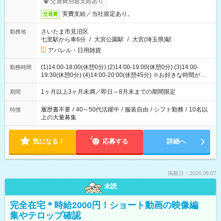
交通費別途支給あり
実費支給／当社規定あり。
交通費
さいたま市見沼区
勤務地
七里駅から車6分
/
大宮公園駅
/
大宮(埼玉県)駅
アパレル・日用雑貨
(1)14:00-18:00(休憩0分) (2)14:00-19:00(休憩0分) (3)14:00-
勤務時間
19:30(休憩0分) (4)14:00-20:00(休憩45分) ※お好きな時間が選べ
ます
1ヶ月以上3ヶ月未満／即日～8月末までの期間限定
期間
履歴書不要
/
40～50代活躍中
/
服装自由
/
シフト勤務
/
10名以
特徴
上の大量募集
気になる！
応募する
詳細へ
掲載日：2026.08.07
未読
完全在宅＊時給2000円！ショート動画の映像編
集やテロップ確認