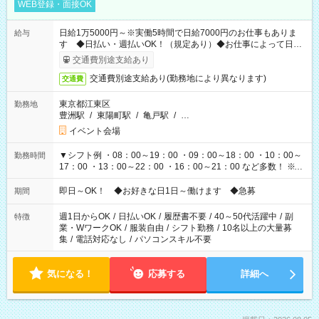
WEB登録・面接OK
日給1万5000円～※実働5時間で日給7000円のお仕事もありま
給与
す ◆日払い・週払いOK！（規定あり）◆お仕事によって日給
も異なります
交通費別途支給あり
交通費別途支給あり(勤務地により異なります)
交通費
東京都江東区
勤務地
豊洲駅
/
東陽町駅
/
亀戸駅
/
…
イベント会場
▼シフト例 ・08：00～19：00 ・09：00～18：00 ・10：00～
勤務時間
17：00 ・13：00～22：00 ・16：00～21：00 など多数！ ※お
仕事により勤務時間が異なります
即日～OK！ ◆お好きな日1日～働けます ◆急募
期間
週1日からOK
/
日払いOK
/
履歴書不要
/
40～50代活躍中
/
副
特徴
業・WワークOK
/
服装自由
/
シフト勤務
/
10名以上の大量募
集
/
電話対応なし
/
パソコンスキル不要
気になる！
応募する
詳細へ