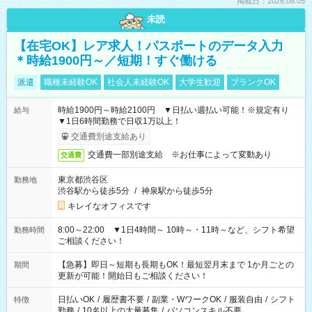
掲載日：2026.08.05
未読
【在宅OK】レア求人！パスポートのデータ入力
＊時給1900円～／短期！すぐ働ける
派遣
職種未経験OK
社会人未経験OK
大学生歓迎
ブランクOK
時給1900円～時給2100円 ▼日払い週払い可能！※規定有り
給与
▼1日6時間勤務で日収1万以上！
交通費別途支給あり
交通費一部別途支給 ※お仕事によって変動あり
交通費
東京都渋谷区
勤務地
渋谷駅から徒歩5分
/
神泉駅から徒歩5分
キレイなオフィスです
8:00～22:00 ▼1日4時間～ 10時～・11時～など、シフト希望
勤務時間
ご相談ください！
【急募】即日～短期も長期もOK！最短翌月末まで 1か月ごとの
期間
更新が可能！開始日もご相談ください！
日払いOK
/
履歴書不要
/
副業・WワークOK
/
服装自由
/
シフト
特徴
勤務
/
10名以上の大量募集
/
パソコンスキル不要