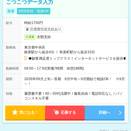
こつこつデータ入力
派遣
WEB登録・面接OK
時給1750円
給与
交通費別途支給あり
全額支給
交通費
東京都中央区
勤務地
銀座駅から徒歩4分
/
有楽町駅から徒歩10分
◆顧客満足度トップクラス！インターネットサービスを提供◆
09:50～17:50(実働7時間 休憩1時間)
勤務時間
2026年09月上旬～長期 8月中旬～9月開始で相談OK！ ※9月
期間
～！
履歴書不要
/
40～50代活躍中
/
服装自由
/
電話対応なし
/
パソ
特徴
コンスキル不要
気になる！
応募する
詳細へ