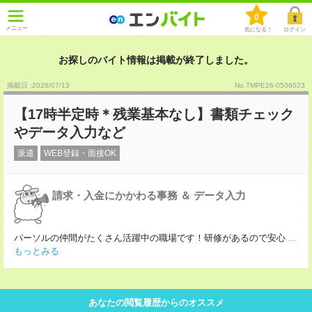
0
メニュー
気になる！
ログイン
お探しのバイト情報は掲載が終了しました。
掲載日 :2026
/
07
/
13
No.TMPE26-0506023
【17時半定時＊残業基本なし】書類チェック
やデータ入力など
派遣
WEB登録・面接OK
請求・入金にかかわる事務 ＆ データ入力
パーソルの仲間がたくさん活躍中の職場です！研修があるので安心
...
もっとみる
あなたの閲覧履歴からのオススメ