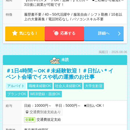
【8月中のスタートOK！急募！】2カ月～ ■ご応募から最短2～
期間
ね。 ※Wワーク希望の方へ 今ご覧のお仕事で希望する勤務時間
3日後に就業が可能です！
と、もう1つのお仕事の勤務時間。 合計で週40時間を超える場
合は応募できません。
履歴書不要
/
40～50代活躍中
/
服装自由
/
シフト勤務
/
10名以
特徴
上の大量募集
/
電話対応なし
/
パソコンスキル不要
気になる！
応募する
詳細へ
掲載日：2026.08.06
未読
＃1日4時間～OK＃未経験歓迎！＃日払い＊イ
ベント会場でイスや机の運搬のお仕事
アルバイト
職種未経験OK
社会人未経験OK
大学生歓迎
ブランクOK
WEB登録・面接OK
日給：10000円～ 半日：5000円～ ■日払いOK！
給与
交通費別途支給あり
交通費規定支給
交通費