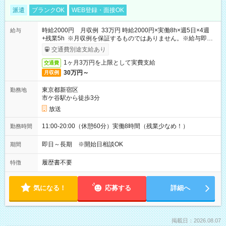
派遣
ブランクOK
WEB登録・面接OK
時給2000円 月収例 33万円 時給2000円×実働8h×週5日×4週
給与
+残業5h ※月収例を保証するものではありません。※給与即受
取りサービス利用可（利用条件有）
交通費別途支給あり
1ヶ月3万円を上限として実費支給
交通費
30万円～
月収例
東京都新宿区
勤務地
市ケ谷駅から徒歩3分
放送
11:00-20:00（休憩60分）実働8時間（残業少なめ！）
勤務時間
即日～長期 ※開始日相談OK
期間
履歴書不要
特徴
気になる！
応募する
詳細へ
掲載日：2026.08.07