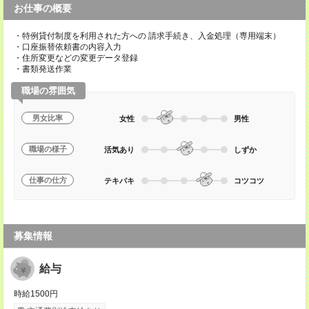
お仕事の概要
・特例貸付制度を利用された方への 請求手続き、入金処理（専用端末）
・口座振替依頼書の内容入力
・住所変更などの変更データ登録
・書類発送作業
職場の雰囲気
男女比率
女性
男性
職場の様子
活気あり
しずか
仕事の仕方
テキパキ
コツコツ
募集情報
給与
時給1500円