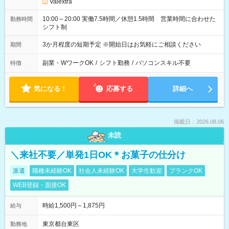
Valextra
10:00～20:00 実働7.5時間／休憩1.5時間 営業時間に合わせた
勤務時間
シフト制
3か月程度の短期予定 ※開始日はお気軽にご相談ください
期間
副業・WワークOK
/
シフト勤務
/
パソコンスキル不要
特徴
気になる！
応募する
詳細へ
掲載日：2026.08.06
未読
＼来社不要／単発1日OK＊お菓子の仕分け
派遣
職種未経験OK
社会人未経験OK
大学生歓迎
ブランクOK
WEB登録・面接OK
時給1,500円～1,875円
給与
東京都台東区
勤務地