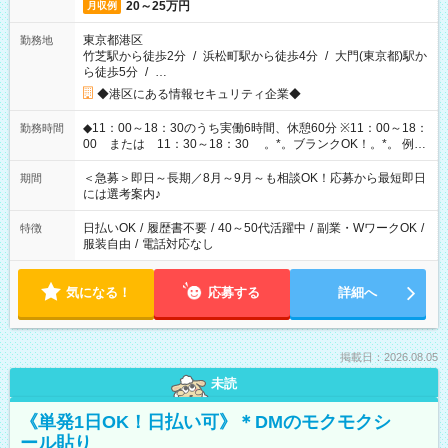
20～25万円
月収例
東京都港区
勤務地
竹芝駅から徒歩2分
/
浜松町駅から徒歩4分
/
大門(東京都)駅か
ら徒歩5分
/
…
◆港区にある情報セキュリティ企業◆
◆11：00～18：30のうち実働6時間、休憩60分 ※11：00～18：
勤務時間
00 または 11：30～18：30 。*。ブランクOK！。*。 例え
ば前職が、 在宅/財団法人/事務/コールセンター/受付/販売/カフェ
スタッフ スイーツ販売/ホテルフロント/化粧品販売/など 様々な
＜急募＞即日～長期／8月～9月～も相談OK！応募から最短即日
期間
業界から入社して活躍されています♪
には選考案内♪
日払いOK
/
履歴書不要
/
40～50代活躍中
/
副業・WワークOK
/
特徴
服装自由
/
電話対応なし
気になる！
応募する
詳細へ
掲載日：2026.08.05
未読
《単発1日OK！日払い可》＊DMのモクモクシ
ール貼り