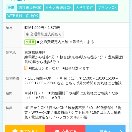
派遣
職種未経験OK
社会人未経験OK
大学生歓迎
ブランクOK
WEB登録・面接OK
時給1,500円～1,875円
給与
交通費別途支給あり
■ 交通費規定内支給 ※派遣先による
交通費
東京都練馬区
勤務地
練馬駅から徒歩5分
/
桜台(東京都)駅から徒歩5分
/
豊島園(西
武線)駅から徒歩5分
/
…
■物流センターなど ■勤務地選べます
＜1日3時間～OK！＞ ▼ 例えば… ▼ 15:00～18:00 15:00～
勤務時間
22:00 17:00～22:00 など こちら以外の時間もお気軽にご相談く
ださい！
単発1日～！ ★勤務開始日や期間はお気軽にご相談くださ
期間
い！ ＃8月～ ＃9月～
週1日からOK
/
日払いOK
/
履歴書不要
/
40～50代活躍中
/
副
特徴
業・WワークOK
/
服装自由
/
シフト勤務
/
10名以上の大量募
集
/
電話対応なし
/
パソコンスキル不要
気になる！
応募する
詳細へ