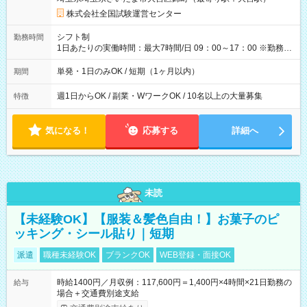
×8時間＝日収10,400円＋交通費 ※当日の役割により時給＋100
円の場合あり ・国家試験 7:00～13:30（休憩なし） 時給1,300
株式会社全国試験運営センター
円（役割手当＋100円）×6時間＝日収8,400円＋交通費 【試用期
間】試用期間なし
シフト制
勤務時間
1日あたりの実働時間：最大7時間/日 09：00～17：00 ※勤務時
間は 試験により異なります。
単発・1日のみOK / 短期（1ヶ月以内）
期間
週1日からOK / 副業・WワークOK / 10名以上の大量募集
特徴
気になる！
応募する
詳細へ
未読
【未経験OK】【服装＆髪色自由！】お菓子のピ
ッキング・シール貼り｜短期
派遣
職種未経験OK
ブランクOK
WEB登録・面接OK
時給1400円／月収例：117,600円＝1,400円×4時間×21日勤務の
給与
場合＋交通費別途支給