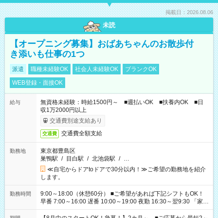
掲載日：2026.08.06
未読
【オープニング募集】おばあちゃんのお散歩付
き添いも仕事の1つ
派遣
職種未経験OK
社会人未経験OK
ブランクOK
WEB登録・面接OK
無資格未経験：時給1500円～ ■週払いOK ■扶養内OK ■日
給与
収1万2000円以上
交通費別途支給あり
交通費全額支給
交通費
東京都豊島区
勤務地
巣鴨駅
/
目白駅
/
北池袋駅
/
…
≪自宅からドアtoドアで30分以内！≫ご希望の勤務地を紹介
します。
9:00～18:00（休憩60分） ■ご希望があれば下記シフトもOK！
勤務時間
早番 7:00～16:00 遅番 10:00～19:00 夜勤 16:30～翌9:30 「家族
と休みを合わせたい」 「余裕を持って夕飯の準備がしたい」
「できれば残業はしたくない」 など、ご希望を教えてください