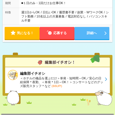
げるお仕事も！ ご希望のお時間に合わせてご紹介！ ※シフトは
■１日のみ・1回だけお仕事OK！
期間
現場によって異なります。 ※勿論、休憩時間はあるのでご安心
ください！
週1日からOK
/
日払いOK
/
履歴書不要
/
副業・WワークOK
/
シ
特徴
フト勤務
/
10名以上の大量募集
/
電話対応なし
/
パソコンスキ
ル不要
気になる！
応募する
詳細へ
編集部イチオシ
＜ホテルの備品を運ぶだけ＞単発・短時間～OK／安心の日
給保障＊夜勤、＜単発＊1日～OK！＞コンサートなどのグッ
ズ販売スタッフ＊など
(8/6UP!)