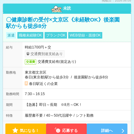
掲載日：2026.08.05
未読
〇健康診断の受付×文京区《未経験OK》後楽園
駅からも徒歩8分
派遣
職種未経験OK
ブランクOK
WEB登録・面接OK
時給1700円＋交
給与
交通費別途支給あり
交通費支給有(規定あり)
交通費
東京都文京区
勤務地
春日(東京都)駅から徒歩3分
/
後楽園駅から徒歩8分
春日駅近くの企業
7:30～16:15
勤務時間
【急募】即日～長期 ※8月～OK！
期間
履歴書不要
/
40～50代活躍中
/
シフト勤務
特徴
気になる！
応募する
詳細へ