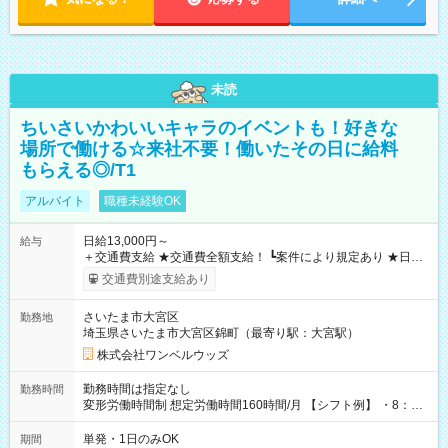
未読
ちいさいかわいいキャラのイベントも！好きな
場所で働ける☆来社不要！働いたその日に給料
もらえる◎/T1
アルバイト
職種未経験OK
日給13,000円～
給与
＋交通費支給 ★交通費全額支給！ ┗案件により規定あり ★日払
いOK！（規定あり） ┗働いたその日に現金GET♪ お仕事後はコ
交通費別途支給あり
ンビニATMから 日払い分を引き落とせます！ 【試用期間】試
用期間なし
さいたま市大宮区
勤務地
埼玉県さいたま市大宮区錦町（最寄り駅：大宮駅）
株式会社ワンベルウッズ
勤務時間は指定なし
勤務時間
変形労働時間制 想定労働時間160時間/月 【シフト例】 ・8：00
～21：00
単発・1日のみOK
期間