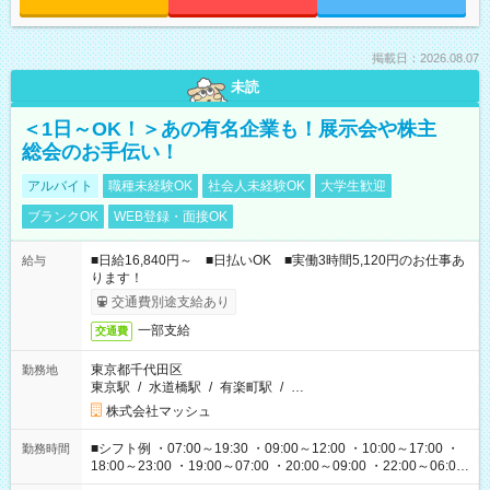
掲載日：2026.08.07
未読
＜1日～OK！＞あの有名企業も！展示会や株主
総会のお手伝い！
アルバイト
職種未経験OK
社会人未経験OK
大学生歓迎
ブランクOK
WEB登録・面接OK
■日給16,840円～ ■日払いOK ■実働3時間5,120円のお仕事あ
給与
ります！
交通費別途支給あり
一部支給
交通費
東京都千代田区
勤務地
東京駅
/
水道橋駅
/
有楽町駅
/
…
株式会社マッシュ
■シフト例 ・07:00～19:30 ・09:00～12:00 ・10:00～17:00 ・
勤務時間
18:00～23:00 ・19:00～07:00 ・20:00～09:00 ・22:00～06:00
etc ★最短で3時間で5,120円のお仕事から 15時間で2万円近く稼