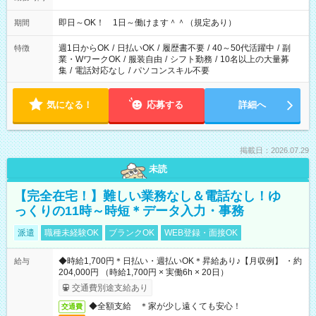
即日～OK！ 1日～働けます＾＾（規定あり）
期間
週1日からOK
/
日払いOK
/
履歴書不要
/
40～50代活躍中
/
副
特徴
業・WワークOK
/
服装自由
/
シフト勤務
/
10名以上の大量募
集
/
電話対応なし
/
パソコンスキル不要
気になる！
応募する
詳細へ
掲載日：2026.07.29
未読
【完全在宅！】難しい業務なし＆電話なし！ゆ
っくりの11時～時短＊データ入力・事務
派遣
職種未経験OK
ブランクOK
WEB登録・面接OK
◆時給1,700円＊日払い・週払いOK＊昇給あり♪【月収例】 ・約
給与
204,000円 （時給1,700円 × 実働6h × 20日）
交通費別途支給あり
◆全額支給 ＊家が少し遠くても安心！
交通費