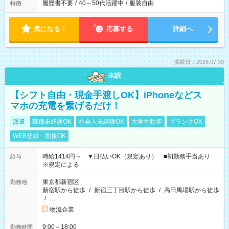
履歴書不要
/
40～50代活躍中
/
服装自由
特徴
気になる！
応募する
詳細へ
掲載日：2026.07.30
未読
【シフト自由・現金手渡しOK】iPhoneなどス
マホの充電を繋げるだけ！
派遣
職種未経験OK
社会人未経験OK
大学生歓迎
ブランクOK
WEB登録・面接OK
時給1414円～ ▼日払いOK（規定あり） ■初勤務手当あり
給与
※規定による
東京都新宿区
勤務地
新宿駅から徒歩
/
新宿三丁目駅から徒歩
/
高田馬場駅から徒歩
/
…
物流企業
9:00～18:00
勤務時間