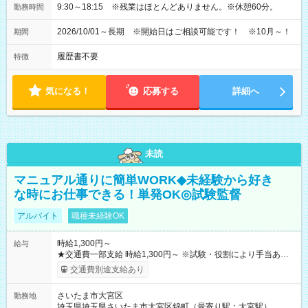
9:30～18:15 ※残業はほとんどありません。※休憩60分。
勤務時間
2026/10/01～長期 ※開始日はご相談可能です！ ※10月～！
期間
履歴書不要
特徴
気になる！
応募する
詳細へ
未読
マニュアル通りに簡単WORK◆未経験から好き
な時にお仕事できる！単発OK◎試験監督
アルバイト
職種未経験OK
時給1,300円～
給与
★交通費一部支給 時給1,300円～ ※試験・役割により手当あり
※勤務回数により昇給あり 【即給（前払い）オプションあ
交通費別途支給あり
り！】 希望される場合、勤務から1週間ほどで給与の一部を受け
取れます。 ※手数料418円がかかります。 【過去試験日の収入
さいたま市大宮区
勤務地
例】 ・河合塾模擬試験 8:30～17:30（休憩1時間） 時給1,300円
埼玉県埼玉県さいたま市大宮区錦町（最寄り駅：大宮駅）