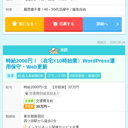
履歴書不要
/
40～50代活躍中
/
服装自由
特徴
気になる！
応募する
詳細へ
掲載日：2026.08.04
未読
時給2000円！〈在宅×10時始業〉WordPress運
用保守・Web更新
派遣
社会人未経験OK
ブランクOK
WEB登録・面接OK
時給2000円+交 【月収例】32万円
給与
交通費別途支給あり
交通費支給
交通費
30万円～
月収例
東京都新宿区
勤務地
四ツ谷駅から徒歩1分
インターネット関連サービス企業