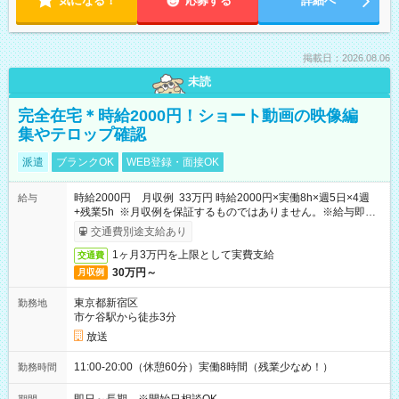
気になる！
応募する
詳細へ
掲載日：2026.08.06
未読
完全在宅＊時給2000円！ショート動画の映像編
集やテロップ確認
派遣
ブランクOK
WEB登録・面接OK
時給2000円 月収例 33万円 時給2000円×実働8h×週5日×4週
給与
+残業5h ※月収例を保証するものではありません。※給与即受
取りサービス利用可（利用条件有）
交通費別途支給あり
1ヶ月3万円を上限として実費支給
交通費
30万円～
月収例
東京都新宿区
勤務地
市ケ谷駅から徒歩3分
放送
11:00-20:00（休憩60分）実働8時間（残業少なめ！）
勤務時間