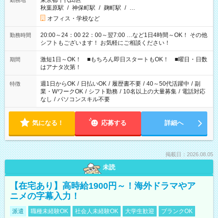
東京都千代田区
勤務地
秋葉原駅
/
神保町駅
/
麹町駅
/
…
オフィス・学校など
20:00～24：00 22：00～翌7:00 …など1日4時間～OK！ その他
勤務時間
シフトもございます！ お気軽にご相談ください！
激短1日～OK！ ■もちろん即日スタートもOK！ ■曜日・日数
期間
はアナタ次第！
週1日からOK
/
日払いOK
/
履歴書不要
/
40～50代活躍中
/
副
特徴
業・WワークOK
/
シフト勤務
/
10名以上の大量募集
/
電話対応
なし
/
パソコンスキル不要
気になる！
応募する
詳細へ
掲載日：2026.08.05
未読
【在宅あり】高時給1900円～！海外ドラマやア
ニメの字幕入力！
派遣
職種未経験OK
社会人未経験OK
大学生歓迎
ブランクOK