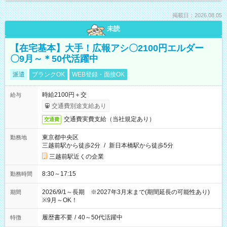
掲載日：2026.08.05
未読
【在宅基本】大手！広報アシ〇2100円エルダー
〇9月～＊50代活躍中
派遣
ブランクOK
WEB登録・面接OK
時給2100円＋交
給与
交通費別途支給あり
交通費実費支給（当社規定あり）
交通費
東京都中央区
勤務地
三越前駅から徒歩2分
/
新日本橋駅から徒歩5分
三越前駅近くの企業
8:30～17:15
勤務時間
2026/9/1～長期 ※2027年3月末まで(期間延長の可能性あり)
期間
※9月～OK！
履歴書不要
/
40～50代活躍中
特徴