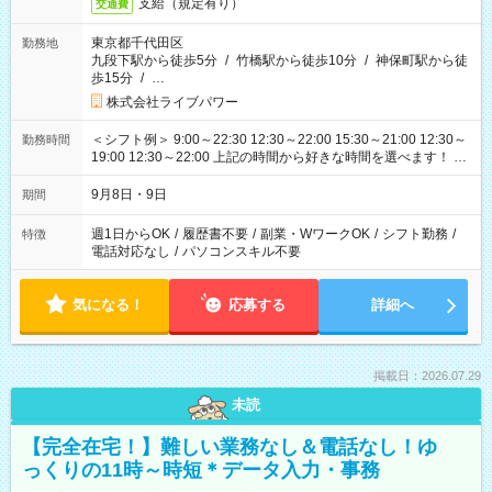
支給（規定有り）
交通費
東京都千代田区
勤務地
九段下駅から徒歩5分
/
竹橋駅から徒歩10分
/
神保町駅から徒
歩15分
/
…
株式会社ライブパワー
＜シフト例＞ 9:00～22:30 12:30～22:00 15:30～21:00 12:30～
勤務時間
19:00 12:30～22:00 上記の時間から好きな時間を選べます！ ※
時間は変更となる可能性があります
9月8日・9日
期間
週1日からOK
/
履歴書不要
/
副業・WワークOK
/
シフト勤務
/
特徴
電話対応なし
/
パソコンスキル不要
気になる！
応募する
詳細へ
掲載日：2026.07.29
未読
【完全在宅！】難しい業務なし＆電話なし！ゆ
っくりの11時～時短＊データ入力・事務