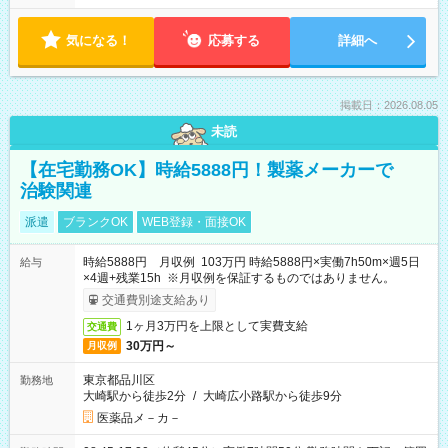
気になる！
応募する
詳細へ
掲載日：2026.08.05
未読
【在宅勤務OK】時給5888円！製薬メーカーで
治験関連
派遣
ブランクOK
WEB登録・面接OK
時給5888円 月収例 103万円 時給5888円×実働7h50m×週5日
給与
×4週+残業15h ※月収例を保証するものではありません。
交通費別途支給あり
1ヶ月3万円を上限として実費支給
交通費
30万円～
月収例
東京都品川区
勤務地
大崎駅から徒歩2分
/
大崎広小路駅から徒歩9分
医薬品メ－カ－