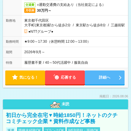
○通勤交通費の支給あり（当社規定による）
交通費
30万円～
月収例
東京都千代田区
勤務地
大手町(東京都)駅から徒歩2分
/
東京駅から徒歩8分
/
三越前駅
●NTTグループ●
★9:00～17:30（休憩時間 12:00～13:00）
勤務時間
2026年9月～
期間
履歴書不要
/
40～50代活躍中
/
服装自由
特徴
気になる！
応募する
詳細へ
掲載日：2026.08.06
未読
初日から完全在宅▼時給1850円！ネットのクチ
コミチェック企業＊資料作成など事務
派遣
職種未経験OK
ブランクOK
WEB登録・面接OK