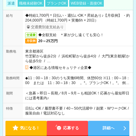
派遣
職種未経験OK
ブランクOK
WEB登録・面接OK
◆時給1,700円＊日払い・週払いOK＊昇給あり♪【月収例】 ・約
給与
204,000円 （時給1,700円 × 実働6h × 20日）
交通費別途支給あり
◆全額支給 ＊家が少し遠くても安心！
交通費
20～25万円
月収例
東京都港区
勤務地
竹芝駅から徒歩2分
/
浜松町駅から徒歩4分
/
大門(東京都)駅か
ら徒歩5分
/
…
◆港区にある情報セキュリティ企業◆
◆11：00～18：30のうち実働6時間、休憩60分 ※11：00～18：
勤務時間
00 または 11：30～18：30 。*。ブランクOK！。*。 例え
ば前職が、 在宅/財団法人/事務/コールセンター/受付/販売/カフェ
スタッフ スイーツ販売/ホテルフロント/化粧品販売/など 様々な
＜急募＞即日～長期／8月～9月～も相談OK！応募から最短即日
期間
業界から入社して活躍されています♪
には選考案内♪
日払いOK
/
履歴書不要
/
40～50代活躍中
/
副業・WワークOK
/
特徴
服装自由
/
電話対応なし
気になる！
応募する
詳細へ