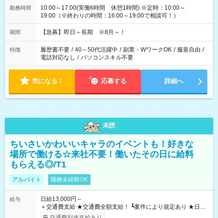
10:00～17:00(実働6時間 休憩1時間) ※定時：10:00～
勤務時間
19:00（※終わりの時間：16:00～19:00で相談可！）
【急募】即日～長期 ※8月～！
期間
履歴書不要
/
40～50代活躍中
/
副業・WワークOK
/
服装自由
/
特徴
電話対応なし
/
パソコンスキル不要
気になる！
応募する
詳細へ
未読
ちいさいかわいいキャラのイベントも！好きな
場所で働ける☆来社不要！働いたその日に給料
もらえる◎/T1
アルバイト
職種未経験OK
日給13,000円～
給与
＋交通費支給 ★交通費全額支給！ ┗案件により規定あり ★日払
いOK！（規定あり） ┗働いたその日に現金GET♪ お仕事後はコ
交通費別途支給あり