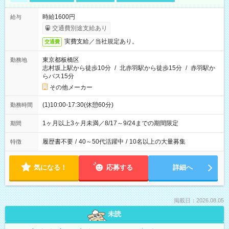
時給1600円
給与
交通費別途支給あり
実費支給／当社規定あり。
交通費
東京都板橋区
勤務地
志村坂上駅から徒歩10分
/
北赤羽駅から徒歩15分
/
赤羽駅か
らバス15分
その他メーカー
(1)10:00-17:30(休憩60分)
勤務時間
1ヶ月以上3ヶ月未満／8/17～9/24までの期間限定
期間
履歴書不要
/
40～50代活躍中
/
10名以上の大量募集
特徴
気になる！
応募する
詳細へ
掲載日：2026.08.05
未読