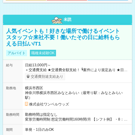
未読
人気イベントも！好きな場所で働けるイベント
スタッフ☆来社不要！働いたその日に給料もら
える日払い/T1
アルバイト
職種未経験OK
日給13,000円～
給与
＋交通費支給 ★交通費全額支給！ ┗案件により規定あり ★日払
いOK！（規定あり） ┗働いたその日に現金GET♪ お仕事後はコ
交通費別途支給あり
ンビニATMから 日払い分を引き落とせます！ 【試用期間】試
用期間なし
横浜市西区
勤務地
神奈川県横浜市西区みなとみらい（最寄り駅：みなとみらい
駅）
株式会社ワンベルウッズ
勤務時間は指定なし
勤務時間
変形労働時間制 想定労働時間160時間/月 【シフト例】 ・8：00
～21：00
単発・1日のみOK
期間