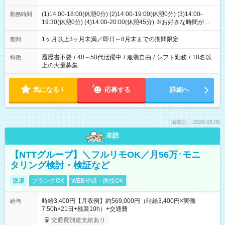
(1)14:00-18:00(休憩0分) (2)14:00-19:00(休憩0分) (3)14:00-
勤務時間
19:30(休憩0分) (4)14:00-20:00(休憩45分) ※お好きな時間が選べ
ます
1ヶ月以上3ヶ月未満／即日～8月末までの期間限定
期間
履歴書不要
/
40～50代活躍中
/
服装自由
/
シフト勤務
/
10名以
特徴
上の大量募集
気になる！
応募する
詳細へ
掲載日：2026.08.05
未読
【NTTグループ】＼フルリモOK／月56万↑モニ
タリング検討・検証など
派遣
ブランクOK
WEB登録・面接OK
時給3,400円【月収例】約569,000円（時給3,400円×実働
給与
7.50h×21日+残業10h）+交通費
交通費別途支給あり