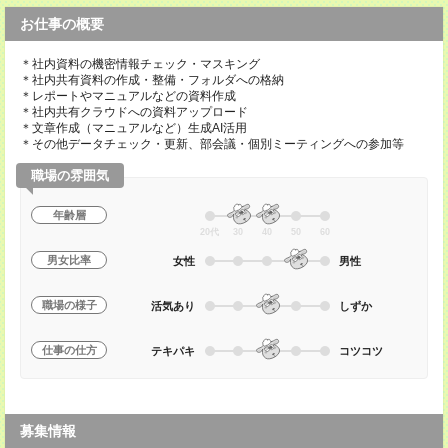
お仕事の概要
＊社内資料の機密情報チェック・マスキング
＊社内共有資料の作成・整備・フォルダへの格納
＊レポートやマニュアルなどの資料作成
＊社内共有クラウドへの資料アップロード
＊文章作成（マニュアルなど）生成AI活用
＊その他データチェック・更新、部会議・個別ミーティングへの参加等
職場の雰囲気
年齢層
20代
30
40
50
60
男女比率
女性
男性
職場の様子
活気あり
しずか
仕事の仕方
テキパキ
コツコツ
募集情報