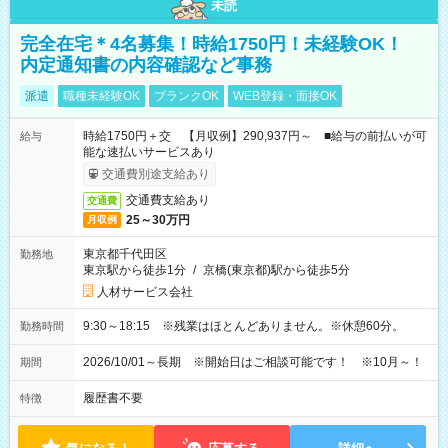
未読
完全在宅＊4名募集！時給1750円！未経験OK！
内定通知書の内容確認など事務
派遣
職種未経験OK
ブランクOK
WEB登録・面接OK
時給1750円＋交 【月収例】290,937円～ ■給与の前払いが可
給与
能な速払いサービスあり
交通費別途支給あり
交通費支給あり
交通費
25～30万円
月収例
東京都千代田区
勤務地
東京駅から徒歩1分
/
京橋(東京都)駅から徒歩5分
人材サービス会社
9:30～18:15 ※残業はほとんどありません。※休憩60分。
勤務時間
2026/10/01～長期 ※開始日はご相談可能です！ ※10月～！
期間
履歴書不要
特徴