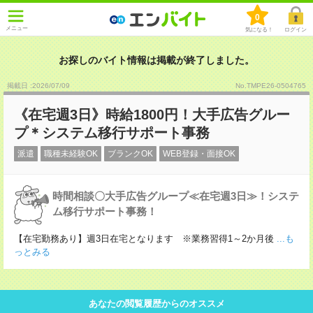
0
メニュー
気になる！
ログイン
お探しのバイト情報は掲載が終了しました。
掲載日 :2026
/
07
/
09
No.TMPE26-0504765
《在宅週3日》時給1800円！大手広告グルー
プ＊システム移行サポート事務
派遣
職種未経験OK
ブランクOK
WEB登録・面接OK
時間相談〇大手広告グループ≪在宅週3日≫！システ
ム移行サポート事務！
【在宅勤務あり】週3日在宅となります ※業務習得1～2か月後
...も
っとみる
あなたの閲覧履歴からのオススメ