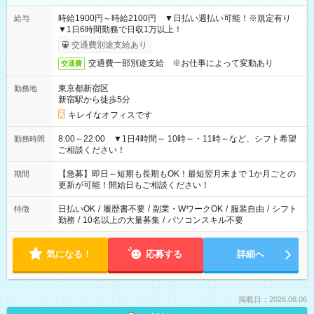
時給1900円～時給2100円 ▼日払い週払い可能！※規定有り
給与
▼1日6時間勤務で日収1万以上！
交通費別途支給あり
交通費一部別途支給 ※お仕事によって変動あり
交通費
東京都新宿区
勤務地
新宿駅から徒歩5分
キレイなオフィスです
8:00～22:00 ▼1日4時間～ 10時～・11時～など、シフト希望
勤務時間
ご相談ください！
【急募】即日～短期も長期もOK！最短翌月末まで 1か月ごとの
期間
更新が可能！開始日もご相談ください！
日払いOK
/
履歴書不要
/
副業・WワークOK
/
服装自由
/
シフト
特徴
勤務
/
10名以上の大量募集
/
パソコンスキル不要
気になる！
応募する
詳細へ
掲載日：2026.08.06