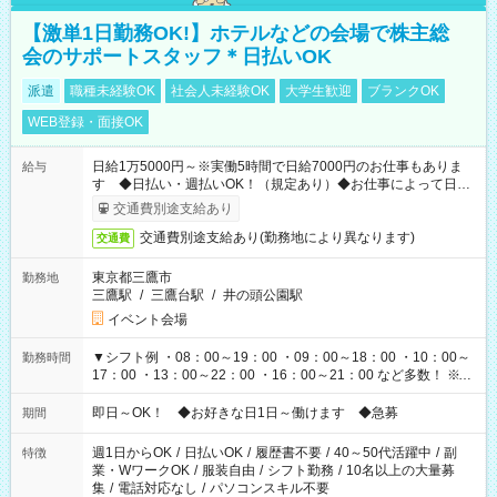
【激単1日勤務OK!】ホテルなどの会場で株主総
会のサポートスタッフ＊日払いOK
派遣
職種未経験OK
社会人未経験OK
大学生歓迎
ブランクOK
WEB登録・面接OK
日給1万5000円～※実働5時間で日給7000円のお仕事もありま
給与
す ◆日払い・週払いOK！（規定あり）◆お仕事によって日給
も異なります
交通費別途支給あり
交通費別途支給あり(勤務地により異なります)
交通費
東京都三鷹市
勤務地
三鷹駅
/
三鷹台駅
/
井の頭公園駅
イベント会場
▼シフト例 ・08：00～19：00 ・09：00～18：00 ・10：00～
勤務時間
17：00 ・13：00～22：00 ・16：00～21：00 など多数！ ※お
仕事により勤務時間が異なります
即日～OK！ ◆お好きな日1日～働けます ◆急募
期間
週1日からOK
/
日払いOK
/
履歴書不要
/
40～50代活躍中
/
副
特徴
業・WワークOK
/
服装自由
/
シフト勤務
/
10名以上の大量募
集
/
電話対応なし
/
パソコンスキル不要