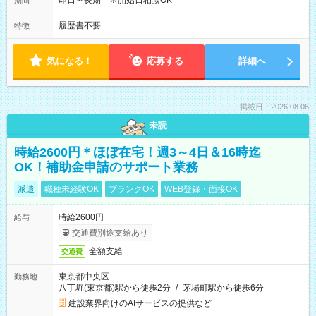
即日～長期 ※開始日相談OK
期間
履歴書不要
特徴
気になる！
応募する
詳細へ
掲載日：2026.08.06
未読
時給2600円＊ほぼ在宅！週3～4日＆16時迄
OK！補助金申請のサポート業務
派遣
職種未経験OK
ブランクOK
WEB登録・面接OK
時給2600円
給与
交通費別途支給あり
全額支給
交通費
東京都中央区
勤務地
八丁堀(東京都)駅から徒歩2分
/
茅場町駅から徒歩6分
建設業界向けのAIサービスの提供など