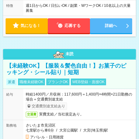
週1日からOK / 日払いOK / 副業・WワークOK / 10名以上の大量
特徴
募集
気になる！
応募する
詳細へ
未読
【未経験OK】【服装＆髪色自由！】お菓子のピ
ッキング・シール貼り｜短期
派遣
職種未経験OK
ブランクOK
WEB登録・面接OK
時給1400円／月収例：117,600円＝1,400円×4時間×21日勤務の
給与
場合＋交通費別途支給
交通費別途支給あり
実費支給／当社規定あり。
交通費
さいたま市見沼区
勤務地
七里駅から車6分
/
大宮公園駅
/
大宮(埼玉県)駅
アパレル・日用雑貨