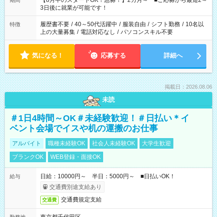
【8月中のスタートOK！急募！】2カ月～ ■ご応募から最短2～
期間
ね。 ※Wワーク希望の方へ 今ご覧のお仕事で希望する勤務時間
3日後に就業が可能です！
と、もう1つのお仕事の勤務時間。 合計で週40時間を超える場
合は応募できません。
履歴書不要
/
40～50代活躍中
/
服装自由
/
シフト勤務
/
10名以
特徴
上の大量募集
/
電話対応なし
/
パソコンスキル不要
気になる！
応募する
詳細へ
掲載日：2026.08.06
未読
＃1日4時間～OK＃未経験歓迎！＃日払い＊イ
ベント会場でイスや机の運搬のお仕事
アルバイト
職種未経験OK
社会人未経験OK
大学生歓迎
ブランクOK
WEB登録・面接OK
日給：10000円～ 半日：5000円～ ■日払いOK！
給与
交通費別途支給あり
交通費規定支給
交通費