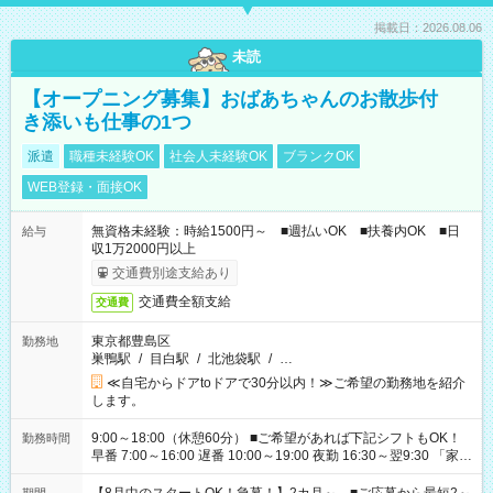
掲載日：2026.08.06
未読
【オープニング募集】おばあちゃんのお散歩付
き添いも仕事の1つ
派遣
職種未経験OK
社会人未経験OK
ブランクOK
WEB登録・面接OK
無資格未経験：時給1500円～ ■週払いOK ■扶養内OK ■日
給与
収1万2000円以上
交通費別途支給あり
交通費全額支給
交通費
東京都豊島区
勤務地
巣鴨駅
/
目白駅
/
北池袋駅
/
…
≪自宅からドアtoドアで30分以内！≫ご希望の勤務地を紹介
します。
9:00～18:00（休憩60分） ■ご希望があれば下記シフトもOK！
勤務時間
早番 7:00～16:00 遅番 10:00～19:00 夜勤 16:30～翌9:30 「家族
と休みを合わせたい」 「余裕を持って夕飯の準備がしたい」
「できれば残業はしたくない」 など、ご希望を教えてください