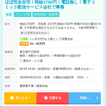
ほぼ完全在宅！時給1750円！電話無し！電子コ
ミック配信サービス会社で事務
派遣
ブランクOK
WEB登録・面接OK
時給1750円 月収例 25万円 時給1750円×実働7h15m×週5日×4
給与
週 ※月収例を保証するものではありません。※給与即受取りサ
ービス利用可（利用条件有）
交通費別途支給あり
1ヶ月3万円を上限として実費支給
交通費
25～30万円
月収例
東京都千代田区
勤務地
御茶ノ水駅から徒歩9分
/
神保町駅から徒歩3分
通信サ－ビス業
09:45-18:00（休憩60分）実働7時間15分（残業少なめ！）
勤務時間
2026年09月01日～長期 ※開始日相談OK ※9月～！
期間
履歴書不要
/
服装自由
特徴
気になる！
応募する
詳細へ