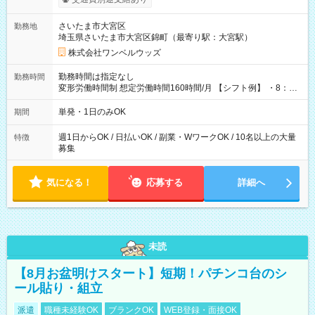
ンビニATMから 日払い分を引き落とせます！ 【試用期間】試
用期間なし
さいたま市大宮区
勤務地
埼玉県さいたま市大宮区錦町（最寄り駅：大宮駅）
株式会社ワンベルウッズ
勤務時間は指定なし
勤務時間
変形労働時間制 想定労働時間160時間/月 【シフト例】 ・8：00
～21：00
単発・1日のみOK
期間
週1日からOK / 日払いOK / 副業・WワークOK / 10名以上の大量
特徴
募集
気になる！
応募する
詳細へ
未読
【8月お盆明けスタート】短期！パチンコ台のシ
ール貼り・組立
派遣
職種未経験OK
ブランクOK
WEB登録・面接OK