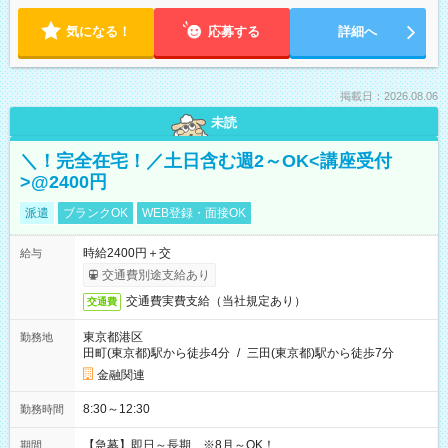
気になる！
応募する
詳細へ
掲載日：2026.08.06
未読
＼！完全在宅！／土日含む週2～OK<講座受付
>@2400円
派遣
ブランクOK
WEB登録・面接OK
時給2400円＋交
給与
交通費別途支給あり
交通費実費支給（当社規定あり）
交通費
東京都港区
勤務地
田町(東京都)駅から徒歩4分
/
三田(東京都)駅から徒歩7分
金融関連
8:30～12:30
勤務時間
【急募】即日～長期 ※8月～OK！
期間