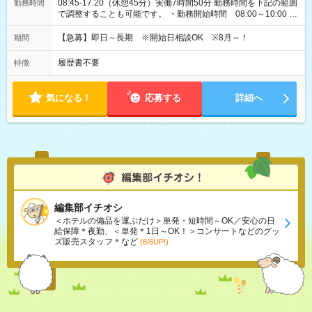
08:45-17:20（休憩45分）実働7時間50分 勤務時間を下記の範囲
勤務時間
で調整することも可能です。 ・勤務開始時間 08:00～10:00 ・
勤務終了時間 17:00～19:00 ・実働 06:15～08:00
【急募】即日～長期 ※開始日相談OK ※8月～！
期間
履歴書不要
特徴
気になる！
応募する
詳細へ
編集部イチオシ
＜ホテルの備品を運ぶだけ＞単発・短時間～OK／安心の日
給保障＊夜勤、＜単発＊1日～OK！＞コンサートなどのグッ
ズ販売スタッフ＊など
(8/6UP!)