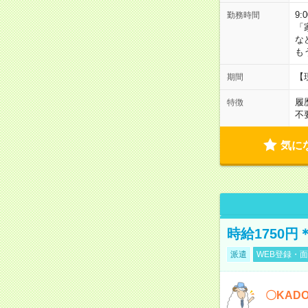
9:
勤務時間
「
な
も
【
期間
履
特徴
不
気に
時給1750
派遣
WEB登録・面
〇KAD