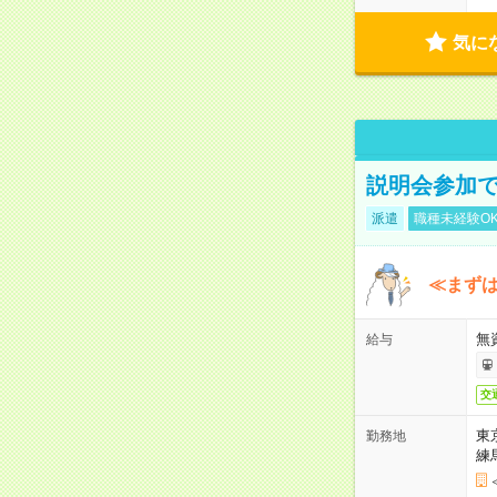
気に
説明会参加で
派遣
職種未経験O
≪まずは
無
給与
交
東
勤務地
練