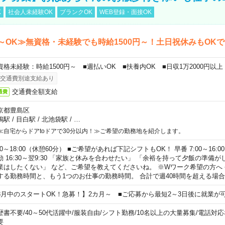
K
社会人未経験OK
ブランクOK
WEB登録・面接OK
～OK≫無資格・未経験でも時給1500円～！土日祝休みもOK
資格未経験：時給1500円～ ■週払いOK ■扶養内OK ■日収1万2000円以上
交通費別途支給あり
交通費全額支給
通費
京都豊島区
鴨駅
/
目白駅
/
北池袋駅
/
…
≪自宅からドアtoドアで30分以内！≫ご希望の勤務地を紹介します。
00～18:00（休憩60分） ■ご希望があれば下記シフトもOK！ 早番 7:00～16:00 遅
勤 16:30～翌9:30 「家族と休みを合わせたい」 「余裕を持って夕飯の準備
業はしたくない」 など、ご希望を教えてくださいね。 ※Wワーク希望の方へ
する勤務時間と、もう1つのお仕事の勤務時間。 合計で週40時間を超える場
8月中のスタートOK！急募！】2カ月～ ■ご応募から最短2～3日後に就業が
歴書不要
/
40～50代活躍中
/
服装自由
/
シフト勤務
/
10名以上の大量募集
/
電話対応
要