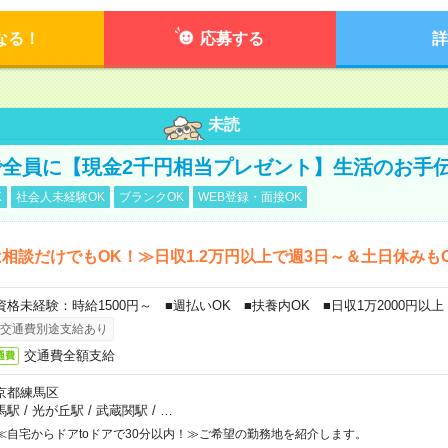
なる！
応募する
詳
未読
全員に【現金2千円相当プレゼント】生活のお手
K
社会人未経験OK
ブランクOK
WEB登録・面接OK
相談だけでもOK！≫日収1.2万円以上で週3日～＆土日休みも
資格未経験：時給1500円～ ■週払いOK ■扶養内OK ■日収1万2000円以上
交通費別途支給あり
交通費全額支給
通費
京都練馬区
馬駅
/
光が丘駅
/
武蔵関駅
/
…
≪自宅からドアtoドアで30分以内！≫ご希望の勤務地を紹介します。