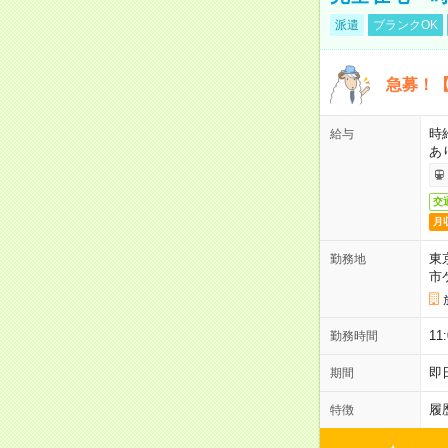
派遣
ブランクOK
急募！【
時
給与
あ
交
月
東
勤務地
市
1
勤務時間
即
期間
履
特徴