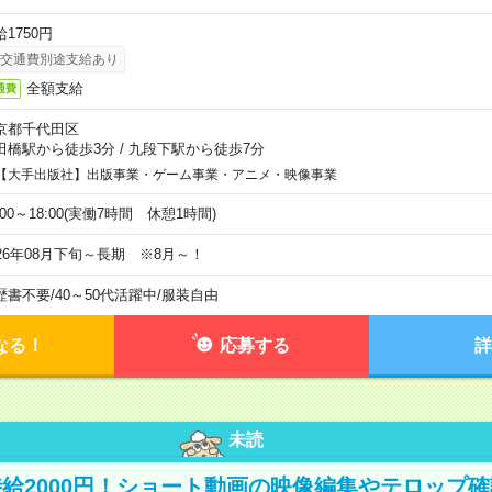
1750円
交通費別途支給あり
全額支給
通費
京都千代田区
田橋駅から徒歩3分
/
九段下駅から徒歩7分
【大手出版社】出版事業・ゲーム事業・アニメ・映像事業
:00～18:00(実働7時間 休憩1時間)
026年08月下旬～長期 ※8月～！
歴書不要
/
40～50代活躍中
/
服装自由
なる！
応募する
詳
未読
給2000円！ショート動画の映像編集やテロップ確