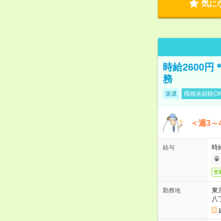
気に
時給2600
務
派遣
職種未経験O
＜週3～
時給
給与
交
東
勤務地
八