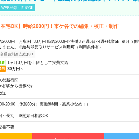
WEB登録・面接OK
在宅OK】時給2000円！市ケ谷での編集・校正・制作
給2000円 月収例 33万円 時給2000円×実働8h×週5日×4週+残業5h ※月
りません。※給与即受取りサービス利用可（利用条件有）
交通費別途支給あり
1ヶ月3万円を上限として実費支給
通費
30万円～
収例
京都新宿区
ケ谷駅から徒歩3分
放送
1:00-20:00（休憩60分）実働8時間（残業少なめ！）
日～長期 ※開始日相談OK
歴書不要