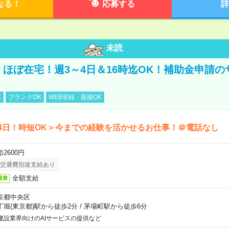
なる！
応募する
詳
未読
円＊ほぼ在宅！週3～4日＆16時迄OK！補助金申請
K
ブランクOK
WEB登録・面接OK
4日！時短OK＞今までの経験を活かせるお仕事！＠電話なし
2600円
交通費別途支給あり
全額支給
通費
京都中央区
丁堀(東京都)駅から徒歩2分
/
茅場町駅から徒歩6分
建設業界向けのAIサービスの提供など