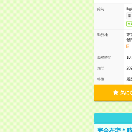
時給
給与
交
東
勤務地
飯
10
勤務時間
2
期間
履
特徴
気に
完全在宅＊時