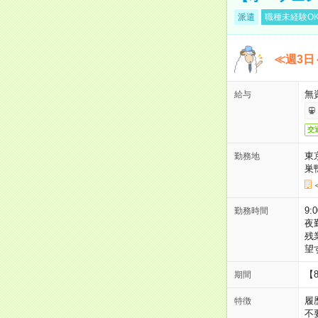
派遣
職種未経験O
≪週3日
無
給与
交
東
勤務地
巣
9:
勤務時間
夜
残
望
【
期間
履
特徴
不