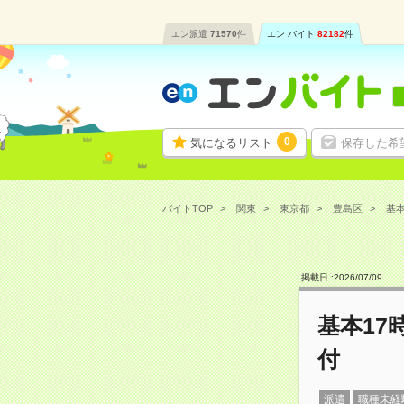
エン派遣
71570
件
エン バイト
82182
件
0
気になるリスト
保存した希
バイトTOP
関東
東京都
豊島区
基本
掲載日 :
2026
/
07
/
09
基本17
付
派遣
職種未経