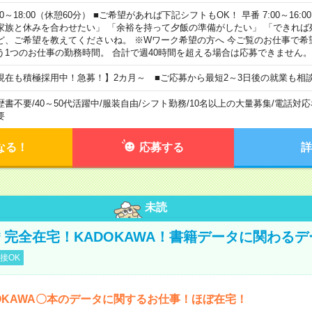
00～18:00（休憩60分） ■ご希望があれば下記シフトもOK！ 早番 7:00～16:00 遅
家族と休みを合わせたい」 「余裕を持って夕飯の準備がしたい」 「できれば
ど、ご希望を教えてくださいね。 ※Wワーク希望の方へ 今ご覧のお仕事で希
う1つのお仕事の勤務時間。 合計で週40時間を超える場合は応募できません。
現在も積極採用中！急募！】2カ月～ ■ご応募から最短2～3日後の就業も相
歴書不要
/
40～50代活躍中
/
服装自由
/
シフト勤務
/
10名以上の大量募集
/
電話対応
要
なる！
応募する
詳
未読
円＊完全在宅！KADOKAWA！書籍データに関わる
接OK
OKAWA〇本のデータに関するお仕事！ほぼ在宅！