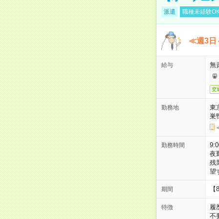
派遣
職種未経験O
≪週3日
無
給与
交
東
勤務地
巣
9:
勤務時間
夜
残
望
【
期間
履
特徴
不