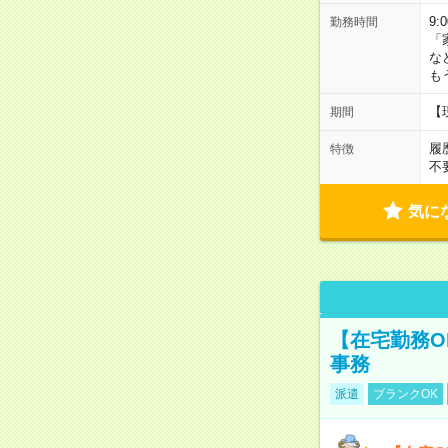
9:
勤務時間
「
な
も
【
期間
履
特徴
不
気に
【在宅勤務O
事務
派遣
ブランクOK