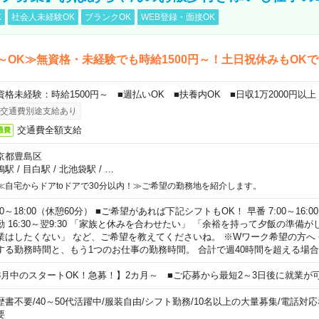
K
社会人未経験OK
ブランクOK
WEB登録・面接OK
～OK≫無資格・未経験でも時給1500円～！土日祝休みもOK
資格未経験：時給1500円～ ■週払いOK ■扶養内OK ■日収1万2000円以上
交通費別途支給あり
交通費全額支給
通費
京都豊島区
鴨駅
/
目白駅
/
北池袋駅
/
…
≪自宅からドアtoドアで30分以内！≫ご希望の勤務地を紹介します。
00～18:00（休憩60分） ■ご希望があれば下記シフトもOK！ 早番 7:00～16:00 遅
勤 16:30～翌9:30 「家族と休みを合わせたい」 「余裕を持って夕飯の準備
業はしたくない」 など、ご希望を教えてくださいね。 ※Wワーク希望の方へ
する勤務時間と、もう1つのお仕事の勤務時間。 合計で週40時間を超える場
8月中のスタートOK！急募！】2カ月～ ■ご応募から最短2～3日後に就業が
歴書不要
/
40～50代活躍中
/
服装自由
/
シフト勤務
/
10名以上の大量募集
/
電話対応
要