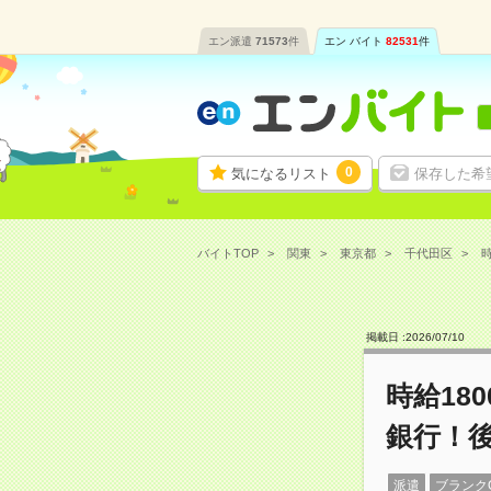
エン派遣
71573
件
エン バイト
82531
件
0
気になるリスト
保存した希
バイトTOP
関東
東京都
千代田区
時
掲載日 :
2026
/
07
/
10
時給18
銀行！
派遣
ブランク