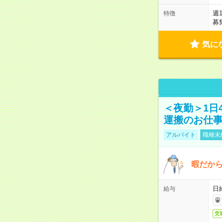
週
特徴
募
気に
＜夜勤＞1日
運搬のお仕
アルバイト
職種未
暇だか
日
給与
交