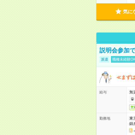
気に
説明会参加で
派遣
職種未経験O
≪まずは
無
給与
交
東
勤務地
錦