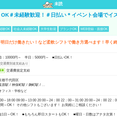
未読
～OK＃未経験歓迎！＃日払い＊イベント会場でイ
経験OK
社会人未経験OK
大学生歓迎
ブランクOK
WEB登録・面接OK
ら明日だけ働きたい！など柔軟シフトで働き方選べます！早く
給：10000円～ 半日：5000円～ ■日払いOK！
交通費別途支給あり
交通費規定支給
通費
京都千代田区
葉原駅
/
神保町駅
/
麹町駅
/
…
オフィス・学校など
:00～18:00 09:00～13:00 20:00～24：00 22：00～31:00 20:00～24：00 2
時間～OK！ その他シフトもございます！ お気軽にご相談ください！
短1日～OK！ ■もちろん即日スタートもOK！ ■曜日・日数はアナタ次第！