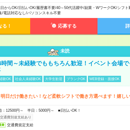
1日からOK
/
日払いOK
/
履歴書不要
/
40～50代活躍中
/
副業・WワークOK
/
シフト
集
/
電話対応なし
/
パソコンスキル不要
なる！
応募する
詳
未読
4時間～未経験でももちろん歓迎！イベント会場で
事
経験OK
社会人未経験OK
大学生歓迎
ブランクOK
WEB登録・面接OK
ら明日だけ働きたい！など柔軟シフトで働き方選べます！嬉し
給：12500円～ 半日：5000円～ ■日払いOK！
交通費別途支給あり
交通費規定支給
通費