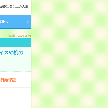
勤務
/
10名以上の大量
細へ
掲載日：2026.08.05
イスや机の
い日給保証