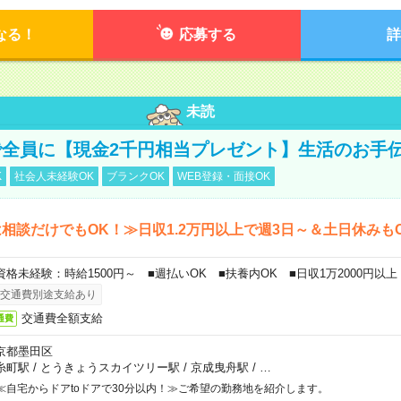
なる！
応募する
詳
未読
全員に【現金2千円相当プレゼント】生活のお手
K
社会人未経験OK
ブランクOK
WEB登録・面接OK
相談だけでもOK！≫日収1.2万円以上で週3日～＆土日休みも
資格未経験：時給1500円～ ■週払いOK ■扶養内OK ■日収1万2000円以上
交通費別途支給あり
交通費全額支給
通費
京都墨田区
糸町駅
/
とうきょうスカイツリー駅
/
京成曳舟駅
/
…
≪自宅からドアtoドアで30分以内！≫ご希望の勤務地を紹介します。