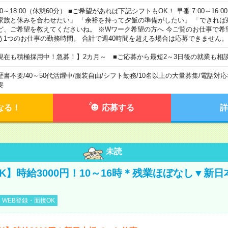
00～18:00（休憩60分） ■ご希望があれば下記シフトもOK！ 早番 7:00～16:00 遅
家族と休みを合わせたい」 「余裕を持って夕飯の準備がしたい」 「できれば
ど、ご希望を教えてくださいね。 ※Wワーク希望の方へ 今ご覧のお仕事で希
う1つのお仕事の勤務時間。 合計で週40時間を超える場合は応募できません。
現在も積極採用中！急募！】2カ月～ ■ご応募から最短2～3日後の就業も相
歴書不要
/
40～50代活躍中
/
服装自由
/
シフト勤務
/
10名以上の大量募集
/
電話対応
要
なる！
応募する
詳
未読
K】時給3000円！10～16時＊残業ほぼなし▼新
WEB登録・面接OK