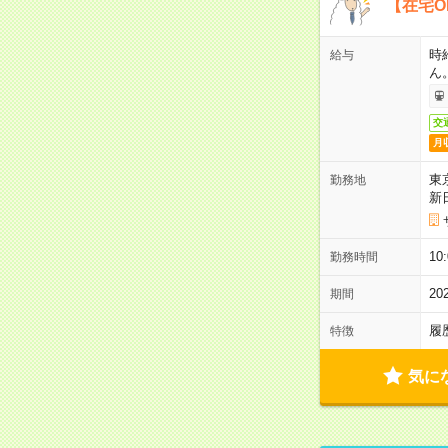
【在宅O
時
給与
ん
交
月
東
勤務地
新
1
勤務時間
2
期間
履
特徴
気に