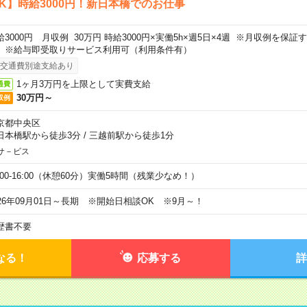
K】時給3000円！新日本橋でのお仕事
給3000円 月収例 30万円 時給3000円×実働5h×週5日×4週 ※月収例を保
。※給与即受取りサービス利用可（利用条件有）
交通費別途支給あり
1ヶ月3万円を上限として実費支給
通費
30万円～
収例
京都中央区
日本橋駅から徒歩3分
/
三越前駅から徒歩1分
サ－ビス
0:00-16:00（休憩60分）実働5時間（残業少なめ！）
026年09月01日～長期 ※開始日相談OK ※9月～！
歴書不要
なる！
応募する
詳