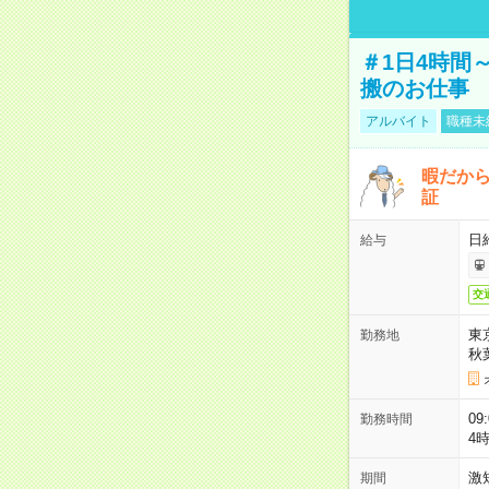
＃1日4時間
搬のお仕事
アルバイト
職種未
暇だか
証
日
給与
交
東
勤務地
秋
09
勤務時間
4
激
期間