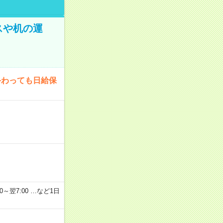
スや机の運
終わっても日給保
2：00～翌7:00 …など1日