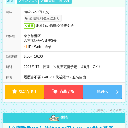
派遣
ブランクOK
WEB登録・面接OK
時給2450円＋交
給与
交通費別途支給あり
出社時の通勤交通費支給
交通費
東京都港区
勤務地
六本木駅から徒歩3分
IT・Web・通信
9:00～16:00
勤務時間
2026/8/17～長期 ※長期更新予定 ※8月～OK！
期間
履歴書不要
/
40～50代活躍中
/
服装自由
特徴
気になる！
応募する
詳細へ
掲載日：2026.08.05
未読