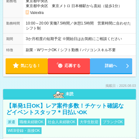
東京都中央区
勤務地
東京都中央区 東京メトロ 日本橋駅から直結（徒歩1分）
Valextra
10:00～20:00 実働7.5時間／休憩1.5時間 営業時間に合わせた
勤務時間
シフト制
3か月程度の短期予定 ※開始日はお気軽にご相談ください
期間
副業・WワークOK
/
シフト勤務
/
パソコンスキル不要
特徴
気になる！
応募する
詳細へ
掲載日：2026.08.03
未読
【単発1日OK】レア案件多数！チケット確認な
どイベントスタッフ＊日払いOK
派遣
職種未経験OK
社会人未経験OK
大学生歓迎
ブランクOK
WEB登録・面接OK