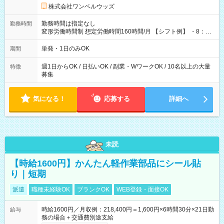
株式会社ワンベルウッズ
勤務時間は指定なし
勤務時間
変形労働時間制 想定労働時間160時間/月 【シフト例】 ・8：00
～21：00
単発・1日のみOK
期間
週1日からOK / 日払いOK / 副業・WワークOK / 10名以上の大量
特徴
募集
気になる！
応募する
詳細へ
未読
【時給1600円】かんたん軽作業部品にシール貼
り｜短期
派遣
職種未経験OK
ブランクOK
WEB登録・面接OK
時給1600円／月収例：218,400円＝1,600円×6時間30分×21日勤
給与
務の場合＋交通費別途支給