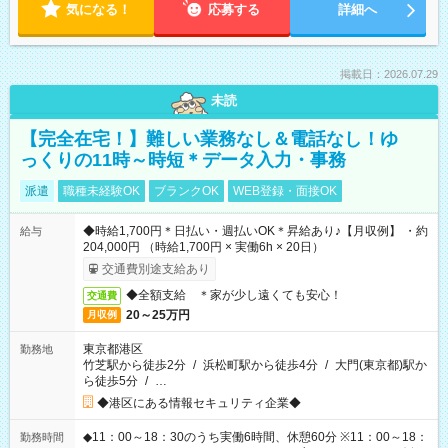
気になる！
応募する
詳細へ
掲載日：2026.07.29
未読
【完全在宅！】難しい業務なし＆電話なし！ゆ
っくりの11時～時短＊データ入力・事務
派遣
職種未経験OK
ブランクOK
WEB登録・面接OK
◆時給1,700円＊日払い・週払いOK＊昇給あり♪【月収例】 ・約
給与
204,000円 （時給1,700円 × 実働6h × 20日）
交通費別途支給あり
◆全額支給 ＊家が少し遠くても安心！
交通費
20～25万円
月収例
東京都港区
勤務地
竹芝駅から徒歩2分
/
浜松町駅から徒歩4分
/
大門(東京都)駅か
ら徒歩5分
/
…
◆港区にある情報セキュリティ企業◆
◆11：00～18：30のうち実働6時間、休憩60分 ※11：00～18：
勤務時間