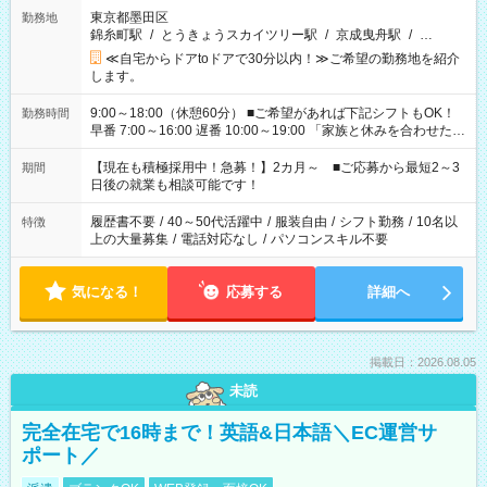
東京都墨田区
勤務地
錦糸町駅
/
とうきょうスカイツリー駅
/
京成曳舟駅
/
…
≪自宅からドアtoドアで30分以内！≫ご希望の勤務地を紹介
します。
9:00～18:00（休憩60分） ■ご希望があれば下記シフトもOK！
勤務時間
早番 7:00～16:00 遅番 10:00～19:00 「家族と休みを合わせた
い」 「余裕を持って夕飯の準備がしたい」 「できれば残業はし
たくない」 など、ご希望を教えてくださいね。 ※Wワーク希望
【現在も積極採用中！急募！】2カ月～ ■ご応募から最短2～3
期間
の方へ 今ご覧のお仕事で希望する勤務時間と、もう1つのお仕事
日後の就業も相談可能です！
の勤務時間。 合計で週40時間を超える場合は応募できません。
履歴書不要
/
40～50代活躍中
/
服装自由
/
シフト勤務
/
10名以
特徴
上の大量募集
/
電話対応なし
/
パソコンスキル不要
気になる！
応募する
詳細へ
掲載日：2026.08.05
未読
完全在宅で16時まで！英語&日本語＼EC運営サ
ポート／