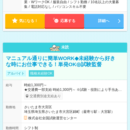
業・WワークOK
/
服装自由
/
シフト勤務
/
10名以上の大量募
集
/
電話対応なし
/
パソコンスキル不要
気になる！
応募する
詳細へ
未読
マニュアル通りに簡単WORK◆未経験から好き
な時にお仕事できる！単発OK◎試験監督
アルバイト
職種未経験OK
時給1,300円～
給与
★交通費一部支給 時給1,300円～ ※試験・役割により手当あり
※勤務回数により昇給あり 【即給（前払い）オプションあ
交通費別途支給あり
り！】 希望される場合、勤務から1週間ほどで給与の一部を受け
取れます。 ※手数料418円がかかります。 【過去試験日の収入
さいたま市大宮区
勤務地
例】 ・河合塾模擬試験 8:30～17:30（休憩1時間） 時給1,300円
埼玉県埼玉県さいたま市大宮区錦町（最寄り駅：大宮駅）
×8時間＝日収10,400円＋交通費 ※当日の役割により時給＋100
円の場合あり ・国家試験 7:00～13:30（休憩なし） 時給1,300
株式会社全国試験運営センター
円（役割手当＋100円）×6時間＝日収8,400円＋交通費 【試用期
間】試用期間なし
シフト制
勤務時間