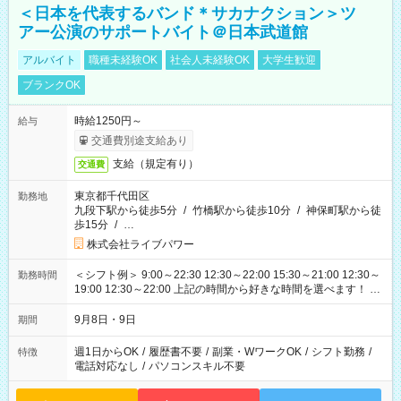
＜日本を代表するバンド＊サカナクション＞ツ
アー公演のサポートバイト＠日本武道館
アルバイト
職種未経験OK
社会人未経験OK
大学生歓迎
ブランクOK
時給1250円～
給与
交通費別途支給あり
支給（規定有り）
交通費
東京都千代田区
勤務地
九段下駅から徒歩5分
/
竹橋駅から徒歩10分
/
神保町駅から徒
歩15分
/
…
株式会社ライブパワー
＜シフト例＞ 9:00～22:30 12:30～22:00 15:30～21:00 12:30～
勤務時間
19:00 12:30～22:00 上記の時間から好きな時間を選べます！ ※
時間は変更となる可能性があります
9月8日・9日
期間
週1日からOK
/
履歴書不要
/
副業・WワークOK
/
シフト勤務
/
特徴
電話対応なし
/
パソコンスキル不要