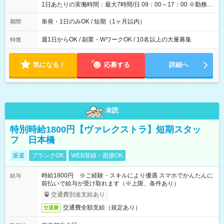
1日あたりの実働時間：最大7時間/日 09：00～17：00 ※勤務時
間は 試験により異なります。
単発・1日のみOK / 短期（1ヶ月以内）
期間
週1日からOK / 副業・WワークOK / 10名以上の大量募集
特徴
気になる！
応募する
詳細へ
未読
特別時給1800円【ヴァレクストラ】短期スタッ
フ 日本橋
派遣
ブランクOK
WEB登録・面接OK
時給1800円 ※ご経験・スキルにより優遇 スマホでかんたんに
給与
前払いで給与が受け取れます（※上限、条件あり）
交通費別途支給あり
交通費全額支給（規定あり）
交通費