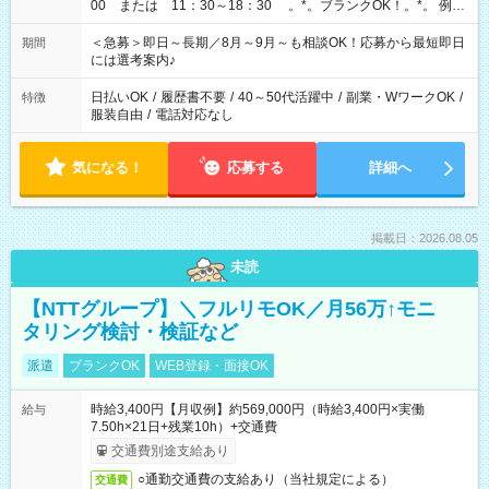
00 または 11：30～18：30 。*。ブランクOK！。*。 例え
ば前職が、 在宅/財団法人/事務/コールセンター/受付/販売/カフェ
スタッフ スイーツ販売/ホテルフロント/化粧品販売/など 様々な
＜急募＞即日～長期／8月～9月～も相談OK！応募から最短即日
期間
業界から入社して活躍されています♪
には選考案内♪
日払いOK
/
履歴書不要
/
40～50代活躍中
/
副業・WワークOK
/
特徴
服装自由
/
電話対応なし
気になる！
応募する
詳細へ
掲載日：2026.08.05
未読
【NTTグループ】＼フルリモOK／月56万↑モニ
タリング検討・検証など
派遣
ブランクOK
WEB登録・面接OK
時給3,400円【月収例】約569,000円（時給3,400円×実働
給与
7.50h×21日+残業10h）+交通費
交通費別途支給あり
○通勤交通費の支給あり（当社規定による）
交通費