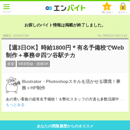
0
メニュー
気になる！
ログイン
お探しのバイト情報は掲載が終了しました。
掲載日 :2026
/
07
/
09
No.TMPE26-0507143
【週3日OK】時給1800円＊有名予備校でWeb
制作＋事務＠四ツ谷駅チカ
派遣
WEB登録・面接OK
Illustrator・Photoshopスキルを活かせる環境！事
務＋HP制作
あの青い看板の超有名予備校！＆弊社スタッフの方達も多数活躍中
...
もっとみる
あなたの閲覧履歴からのオススメ