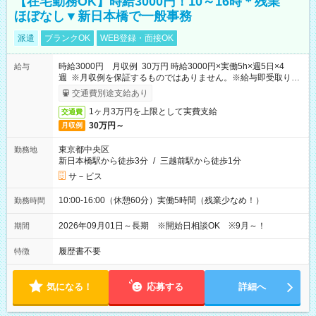
【在宅勤務OK】時給3000円！10～16時＊残業
ほぼなし▼新日本橋で一般事務
派遣
ブランクOK
WEB登録・面接OK
時給3000円 月収例 30万円 時給3000円×実働5h×週5日×4
給与
週 ※月収例を保証するものではありません。※給与即受取りサ
ービス利用可（利用条件有）
交通費別途支給あり
1ヶ月3万円を上限として実費支給
交通費
30万円～
月収例
東京都中央区
勤務地
新日本橋駅から徒歩3分
/
三越前駅から徒歩1分
サ－ビス
10:00-16:00（休憩60分）実働5時間（残業少なめ！）
勤務時間
2026年09月01日～長期 ※開始日相談OK ※9月～！
期間
履歴書不要
特徴
気になる！
応募する
詳細へ