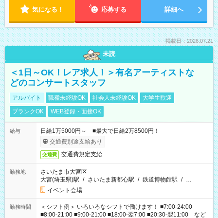
気になる！
応募する
詳細へ
掲載日：2026.07.21
未読
＜1日～OK！レア求人！＞有名アーティストな
どのコンサートスタッフ
アルバイト
職種未経験OK
社会人未経験OK
大学生歓迎
ブランクOK
WEB登録・面接OK
日給1万5000円～ ■最大で日給2万8500円！
給与
交通費別途支給あり
交通費規定支給
交通費
さいたま市大宮区
勤務地
大宮(埼玉県)駅
/
さいたま新都心駅
/
鉄道博物館駅
/
…
イベント会場
＜シフト例＞ いろいろなシフトで働けます！ ■7:00-24:00
勤務時間
■8:00-21:00 ■9:00-21:00 ■18:00-翌7:00 ■20:30-翌11:00 など