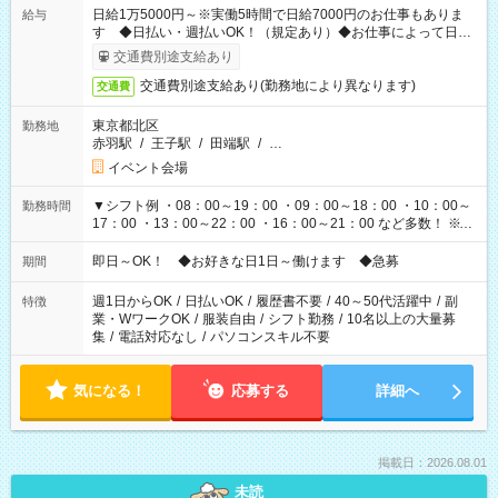
日給1万5000円～※実働5時間で日給7000円のお仕事もありま
給与
す ◆日払い・週払いOK！（規定あり）◆お仕事によって日給
も異なります
交通費別途支給あり
交通費別途支給あり(勤務地により異なります)
交通費
東京都北区
勤務地
赤羽駅
/
王子駅
/
田端駅
/
…
イベント会場
▼シフト例 ・08：00～19：00 ・09：00～18：00 ・10：00～
勤務時間
17：00 ・13：00～22：00 ・16：00～21：00 など多数！ ※お
仕事により勤務時間が異なります
即日～OK！ ◆お好きな日1日～働けます ◆急募
期間
週1日からOK
/
日払いOK
/
履歴書不要
/
40～50代活躍中
/
副
特徴
業・WワークOK
/
服装自由
/
シフト勤務
/
10名以上の大量募
集
/
電話対応なし
/
パソコンスキル不要
気になる！
応募する
詳細へ
掲載日：2026.08.01
未読