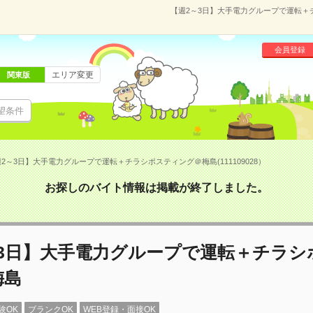
【週2～3日】大手電力グループで運転＋チ
会員登録
エリア変更
関東版
望条件
2～3日】大手電力グループで運転＋チラシポスティング＠梅島(111109028）
お探しのバイト情報は掲載が終了しました。
～3日】大手電力グループで運転＋チラシ
梅島
験OK
ブランクOK
WEB登録・面接OK