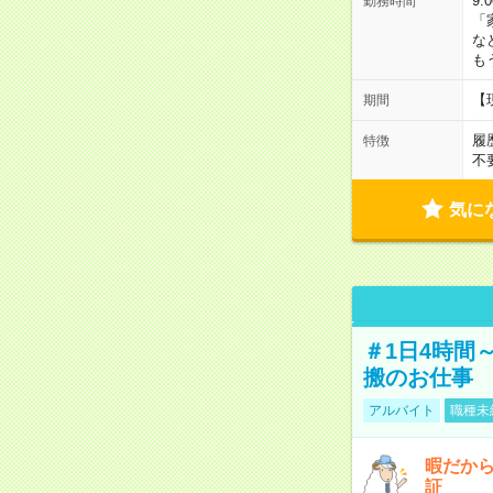
9:
勤務時間
「
な
も
【
期間
履
特徴
不
気に
＃1日4時間
搬のお仕事
アルバイト
職種未
暇だか
証