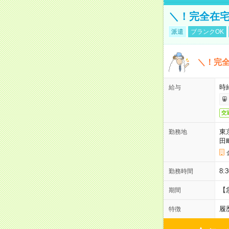
＼！完全在宅
派遣
ブランクOK
＼！完全
時
給与
交
東
勤務地
田
8:
勤務時間
【
期間
履
特徴