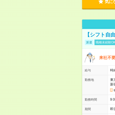
気に
【シフト自由
派遣
職種未経験O
来社不要
時
給与
東
勤務地
新
9:
勤務時間
即
期間