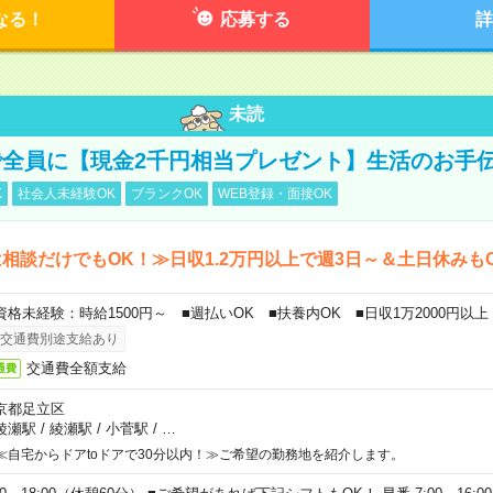
なる！
応募する
詳
未読
全員に【現金2千円相当プレゼント】生活のお手
K
社会人未経験OK
ブランクOK
WEB登録・面接OK
相談だけでもOK！≫日収1.2万円以上で週3日～＆土日休みも
資格未経験：時給1500円～ ■週払いOK ■扶養内OK ■日収1万2000円以上
交通費別途支給あり
交通費全額支給
通費
京都足立区
綾瀬駅
/
綾瀬駅
/
小菅駅
/
…
≪自宅からドアtoドアで30分以内！≫ご希望の勤務地を紹介します。