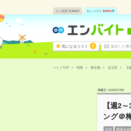
エン派遣
71454
件
エン バイト
82531
件
0
気になるリスト
保存した希
バイトTOP
関東
東京都
足立区
【週
掲載日 :
2026
/
07
/
09
【週2
ング＠
派遣
職種未経