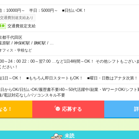
給：10000円～ 半日：5000円～ ■日払いOK！
交通費別途支給あり
交通費規定支給
通費
京都千代田区
葉原駅
/
神保町駅
/
麹町駅
/
…
オフィス・学校など
0:00～24：00 22：00～翌7:00 …など1日4時間～OK！ その他シフトもござ
ください！
短1日～OK！ ■もちろん即日スタートもOK！ ■曜日・日数はアナタ次第！
1日からOK
/
日払いOK
/
履歴書不要
/
40～50代活躍中
/
副業・WワークOK
/
シフト
集
/
電話対応なし
/
パソコンスキル不要
なる！
応募する
詳
未読