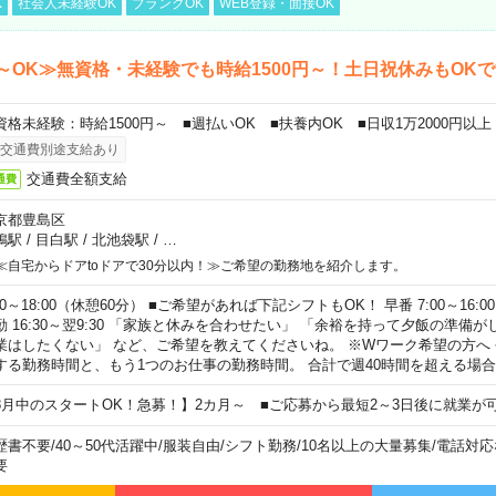
K
社会人未経験OK
ブランクOK
WEB登録・面接OK
～OK≫無資格・未経験でも時給1500円～！土日祝休みもOK
資格未経験：時給1500円～ ■週払いOK ■扶養内OK ■日収1万2000円以上
交通費別途支給あり
交通費全額支給
通費
京都豊島区
鴨駅
/
目白駅
/
北池袋駅
/
…
≪自宅からドアtoドアで30分以内！≫ご希望の勤務地を紹介します。
00～18:00（休憩60分） ■ご希望があれば下記シフトもOK！ 早番 7:00～16:00 遅
勤 16:30～翌9:30 「家族と休みを合わせたい」 「余裕を持って夕飯の準備
業はしたくない」 など、ご希望を教えてくださいね。 ※Wワーク希望の方へ
する勤務時間と、もう1つのお仕事の勤務時間。 合計で週40時間を超える場
8月中のスタートOK！急募！】2カ月～ ■ご応募から最短2～3日後に就業が
歴書不要
/
40～50代活躍中
/
服装自由
/
シフト勤務
/
10名以上の大量募集
/
電話対応
要