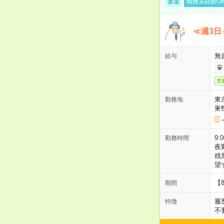
派遣
職種未経験O
≪週3日
無
給与
交
東
勤務地
巣
9:
勤務時間
夜
残
望
【
期間
履
特徴
不