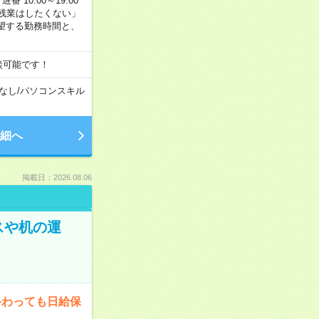
番 10:00～19:00
残業はしたくない」
望する勤務時間と、
談可能です！
なし
/
パソコンスキル
細へ
掲載日：2026.08.06
スや机の運
終わっても日給保