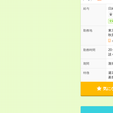
日
給与
交
東
勤務地
秋
2
勤務時間
談
激
期間
週
特徴
募
気に