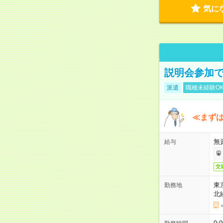
気に
説明会参加で
派遣
職種未経験O
≪まずは
無
給与
交
東
勤務地
北