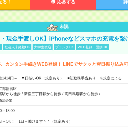
なる！
応募する
詳
未読
・現金手渡しOK】iPhoneなどスマホの充電を繋
K
社会人未経験OK
大学生歓迎
ブランクOK
WEB登録・面接OK
、カンタン手続きWEB登録！ LINEでサクッと翌日振り込み
給1414円～ ▼日払いOK（規定あり） ■初勤務手当あり ※規定による
京都新宿区
宿駅から徒歩
/
新宿三丁目駅から徒歩
/
高田馬場駅から徒歩
/
…
物流企業
00～18:00
日～OK！ 1日～働けます＾＾（規定あり）