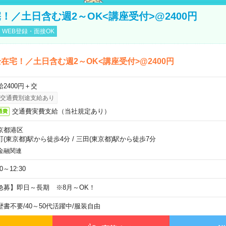
！／土日含む週2～OK<講座受付>@2400円
WEB登録・面接OK
在宅！／土日含む週2～OK<講座受付>@2400円
給2400円＋交
交通費別途支給あり
交通費実費支給（当社規定あり）
通費
京都港区
町(東京都)駅から徒歩4分
/
三田(東京都)駅から徒歩7分
金融関連
30～12:30
急募】即日～長期 ※8月～OK！
歴書不要
/
40～50代活躍中
/
服装自由