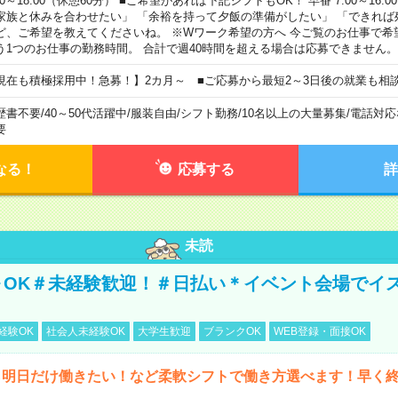
00～18:00（休憩60分） ■ご希望があれば下記シフトもOK！ 早番 7:00～16:00 遅
家族と休みを合わせたい」 「余裕を持って夕飯の準備がしたい」 「できれば
ど、ご希望を教えてくださいね。 ※Wワーク希望の方へ 今ご覧のお仕事で希
う1つのお仕事の勤務時間。 合計で週40時間を超える場合は応募できません。
現在も積極採用中！急募！】2カ月～ ■ご応募から最短2～3日後の就業も相
歴書不要
/
40～50代活躍中
/
服装自由
/
シフト勤務
/
10名以上の大量募集
/
電話対応
要
なる！
応募する
詳
未読
～OK＃未経験歓迎！＃日払い＊イベント会場でイ
経験OK
社会人未経験OK
大学生歓迎
ブランクOK
WEB登録・面接OK
ら明日だけ働きたい！など柔軟シフトで働き方選べます！早く