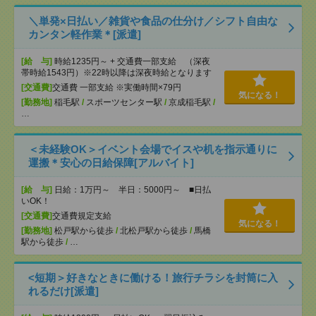
＼単発×日払い／雑貨や食品の仕分け／シフト自由な
カンタン軽作業＊[派遣]
[給 与]
時給1235円～ + 交通費一部支給 （深夜
帯時給1543円）※22時以降は深夜時給となります
[交通費]
交通費 一部支給 ※実働時間×79円
気になる！
[勤務地]
稲毛駅
/
スポーツセンター駅
/
京成稲毛駅
/
…
＜未経験OK＞イベント会場でイスや机を指示通りに
運搬＊安心の日給保障[アルバイト]
[給 与]
日給：1万円～ 半日：5000円～ ■日払
いOK！
[交通費]
交通費規定支給
気になる！
[勤務地]
松戸駅から徒歩
/
北松戸駅から徒歩
/
馬橋
駅から徒歩
/
…
<短期＞好きなときに働ける！旅行チラシを封筒に入
れるだけ[派遣]