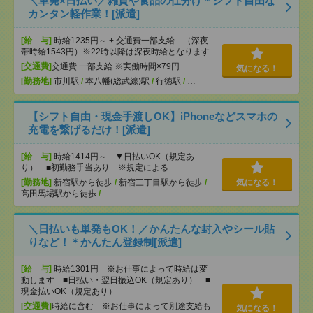
＼単発×日払い／雑貨や食品の仕分け＊シフト自由な
カンタン軽作業！[派遣]
[給 与]
時給1235円～ + 交通費一部支給 （深夜
帯時給1543円）※22時以降は深夜時給となります
[交通費]
交通費 一部支給 ※実働時間×79円
気になる！
[勤務地]
市川駅
/
本八幡(総武線)駅
/
行徳駅
/
…
【シフト自由・現金手渡しOK】iPhoneなどスマホの
充電を繋げるだけ！[派遣]
[給 与]
時給1414円～ ▼日払いOK（規定あ
り） ■初勤務手当あり ※規定による
[勤務地]
新宿駅から徒歩
/
新宿三丁目駅から徒歩
/
気になる！
高田馬場駅から徒歩
/
…
＼日払いも単発もOK！／かんたんな封入やシール貼
りなど！＊かんたん登録制[派遣]
[給 与]
時給1301円 ※お仕事によって時給は変
動します ■日払い・翌日振込OK（規定あり） ■
現金払いOK（規定あり）
[交通費]
時給に含む ※お仕事によって別途支給も
気になる！