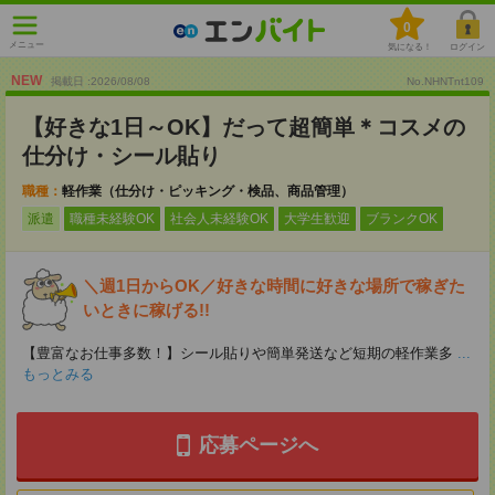
0
メニュー
気になる！
ログイン
NEW
掲載日 :2026
/
08
/
08
No.NHNTnt109
【好きな1日～OK】だって超簡単＊コスメの
仕分け・シール貼り
職種：
軽作業（仕分け・ピッキング・検品、商品管理）
派遣
職種未経験OK
社会人未経験OK
大学生歓迎
ブランクOK
＼週1日からOK／好きな時間に好きな場所で稼ぎた
いときに稼げる!!
【豊富なお仕事多数！】シール貼りや簡単発送など短期の軽作業多
...
もっとみる
応募ページへ