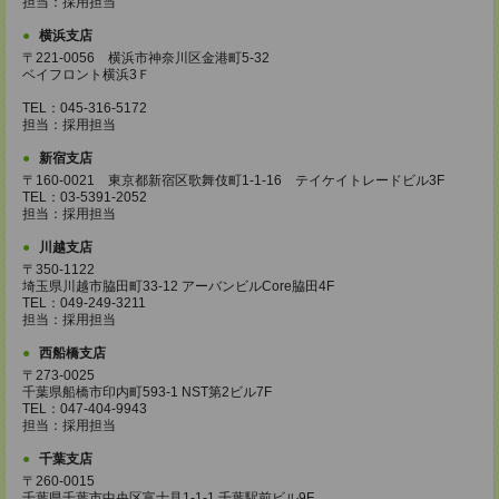
担当：採用担当
横浜支店
〒221-0056 横浜市神奈川区金港町5‐32
ベイフロント横浜3Ｆ
TEL：045-316-5172
担当：採用担当
新宿支店
〒160-0021 東京都新宿区歌舞伎町1-1-16 テイケイトレードビル3F
TEL：03-5391-2052
担当：採用担当
川越支店
〒350-1122
埼玉県川越市脇田町33-12 アーバンビルCore脇田4F
TEL：049-249-3211
担当：採用担当
西船橋支店
〒273-0025
千葉県船橋市印内町593-1 NST第2ビル7F
TEL：047-404-9943
担当：採用担当
千葉支店
〒260-0015
千葉県千葉市中央区富士見1-1-1 千葉駅前ビル9F