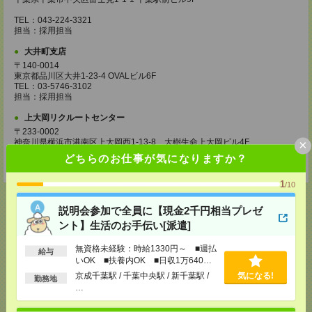
TEL：043-224-3321
担当：採用担当
大井町支店
〒140-0014
東京都品川区大井1-23-4 OVALビル6F
TEL：03-5746-3102
担当：採用担当
上大岡リクルートセンター
〒233-0002
×
神奈川県横浜市港南区上大岡西1-13-8 大樹生命上大岡ビル4F
TEL：045-316-5172
どちらのお仕事が気になりますか？
担当：採用担当
1
/10
説明会参加で全員に【現金2千円相当プレゼ
ント】生活のお手伝い[派遣]
応募ページへ
無資格未経験：時給1330円～ ■週払
給与
いOK ■扶養内OK ■日収1万640円
以上
京成千葉駅 / 千葉中央駅 / 新千葉駅 /
気になる!
勤務地
気になる！
…