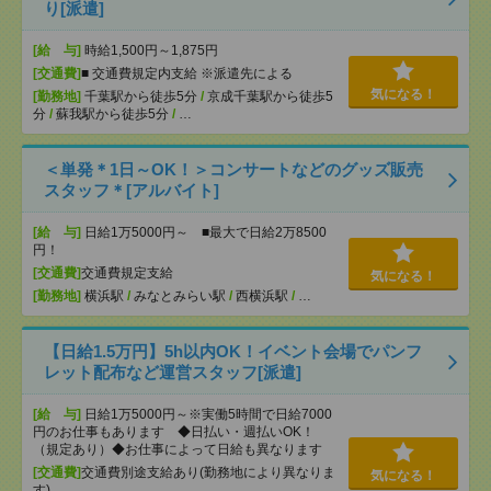
り[派遣]
[給 与]
時給1,500円～1,875円
[交通費]
■ 交通費規定内支給 ※派遣先による
気になる！
[勤務地]
千葉駅から徒歩5分
/
京成千葉駅から徒歩5
分
/
蘇我駅から徒歩5分
/
…
＜単発＊1日～OK！＞コンサートなどのグッズ販売
スタッフ＊[アルバイト]
[給 与]
日給1万5000円～ ■最大で日給2万8500
円！
[交通費]
交通費規定支給
気になる！
[勤務地]
横浜駅
/
みなとみらい駅
/
西横浜駅
/
…
【日給1.5万円】5h以内OK！イベント会場でパンフ
レット配布など運営スタッフ[派遣]
[給 与]
日給1万5000円～※実働5時間で日給7000
円のお仕事もあります ◆日払い・週払いOK！
（規定あり）◆お仕事によって日給も異なります
[交通費]
交通費別途支給あり(勤務地により異なりま
気になる！
す)