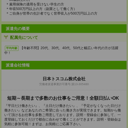
＊雇用保険の適用を受けない学生の方
＊年収500万円以上の方（副業として働く方）
＊ご自身が世帯の生計者でなく世帯収入が500万円以上の方
派遣先の概要
配属先について
【年齢不問】20代、30代、40代、50代と幅広い年代の方が活躍
平均年齢
中！
派遣会社情報
日本トスコム株式会社
労働者派遣事業許可番号:派13-305480
短期～長期まで多数のお仕事をご用意！全額日払いOK
『平日だけ働きたい』、『土日だけ働きたい』、『予定がなくなった日だけ
働きたい』などあなたのご希望に合った働き方が実現できます。短期から働
いて頂けるお仕事を多数ご用意しております。説明・登録会に参加して、一
度登録しておくだけで都合に合わせて働くことができます。説明・登録会は
気軽に参加可能！まずは、お気軽にご応募下さい。