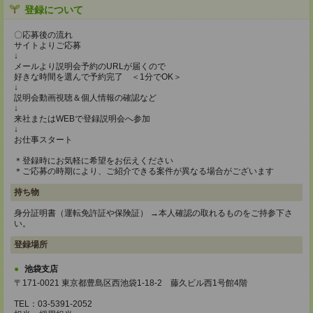
登録について
〇応募後の流れ
サイトよりご応募
↓
メールより説明会予約のURLが届くので
好きな時間を選んで予約完了 ＜1分でOK＞
↓
説明会動画視聴＆個人情報の確認など
↓
来社またはWEBで登録説明会へ参加
↓
お仕事スタート
＊登録時にお気軽に希望をお伝えください
＊ご応募の時期により、ご紹介できる案件が異なる場合がございます
持ち物
身分証明書（運転免許証や保険証） →本人確認の取れるものをご持参下さ
い。
登録場所
池袋支店
〒171-0021 東京都豊島区西池袋1-18-2 藤久ビル西1号館4階
TEL：03-5391-2052