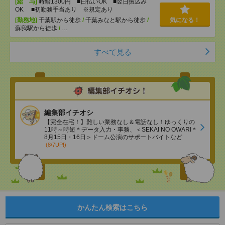
[給 与]
時給1300円 ■日払いOK ■翌日振込み
OK ■初勤務手当あり ※規定あり
[勤務地]
千葉駅から徒歩
/
千葉みなと駅から徒歩
/
気になる！
蘇我駅から徒歩
/
…
すべて見る
編集部イチオシ
【完全在宅！】難しい業務なし＆電話なし！ゆっくりの
11時～時短＊データ入力・事務、＜SEKAI NO OWARI＊
8月15日・16日＞ドーム公演のサポートバイトなど
(8/7UP!)
かんたん検索はこちら