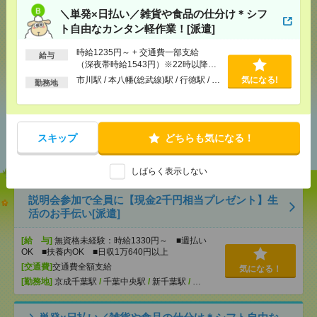
＼単発×日払い／雑貨や食品の仕分け＊シフ
メール
LINE
で送る
で送る
ト自由なカンタン軽作業！[派遣]
時給1235円～ + 交通費一部支給
給与
（深夜帯時給1543円）※22時以降は
シェア
ツイート
ブックマーク
深夜時給となります
市川駅 / 本八幡(総武線)駅 / 行徳駅 / …
気になる!
勤務地
あなたの閲覧履歴からの
スキップ
どちらも気になる！
おすすめ
しばらく表示しない
説明会参加で全員に【現金2千円相当プレゼント】生
活のお手伝い[派遣]
[給 与]
無資格未経験：時給1330円～ ■週払い
OK ■扶養内OK ■日収1万640円以上
[交通費]
交通費全額支給
気になる！
[勤務地]
京成千葉駅
/
千葉中央駅
/
新千葉駅
/
…