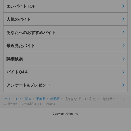
エンバイトTOP
人気のバイト
あなたへのおすすめバイト
最近見たバイト
詳細検索
バイトQ&A
アンケート&プレゼント
バイトTOP
関東
千葉県
稲毛区
【好きな1日～OK】だって超簡単＊コスメ
の仕分け・シール貼り(111103505）
Copyright © en Inc.