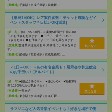
[勤務地]
千葉駅
/
京成千葉駅
/
蘇我駅
/
…
【単発1日OK】レア案件多数！チケット確認などイ
ベントスタッフ＊日払いOK[派遣]
[給 与]
日給1万5000円～※実働5時間で日給7000
円のお仕事もあります ◆日払い・週払いOK！
（規定あり）◆お仕事によって日給も異なります
[交通費]
交通費別途支給あり(勤務地により異なりま
気になる！
す)
[勤務地]
船橋駅
/
西船橋駅
/
京成船橋駅
/
…
＜1日～OK！＞あの有名企業も！展示会や株主総会
のお手伝い！[アルバイト]
[給 与]
■日給16,840円～ ■日払いOK ■実働3時
間5,120円のお仕事あります！
[交通費]
一部支給
気になる！
[勤務地]
東京駅
/
水道橋駅
/
有楽町駅
/
…
サマソニなど人気音楽イベントも！好きな場所で働