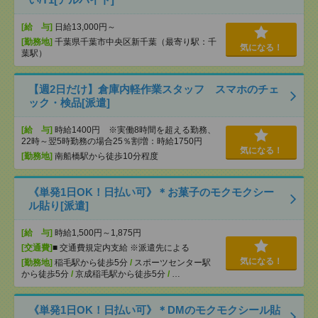
[給 与]
日給13,000円～
[勤務地]
千葉県千葉市中央区新千葉（最寄り駅：千
気になる！
葉駅）
【週2日だけ】倉庫内軽作業スタッフ スマホのチェ
ック・検品[派遣]
[給 与]
時給1400円 ※実働8時間を超える勤務、
22時～翌5時勤務の場合25％割増：時給1750円
気になる！
[勤務地]
南船橋駅から徒歩10分程度
《単発1日OK！日払い可》＊お菓子のモクモクシー
ル貼り[派遣]
[給 与]
時給1,500円～1,875円
[交通費]
■ 交通費規定内支給 ※派遣先による
気になる！
[勤務地]
稲毛駅から徒歩5分
/
スポーツセンター駅
から徒歩5分
/
京成稲毛駅から徒歩5分
/
…
《単発1日OK！日払い可》＊DMのモクモクシール貼