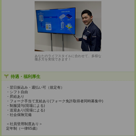
あなたのライフスタイルに合わせて、多様な
働き方を実現できます！
待遇・福利厚生
・翌日振込み・週払い可（規定有）
・シフト自由
・昇給あり
・フォーク手当て支給あり(フォーク免許取得者同時募集中)
・制服貸与(現場による)
・送迎あり(現場による)
・社会保険完備
＜社員登用制度あり＞
定年制（一律65歳）