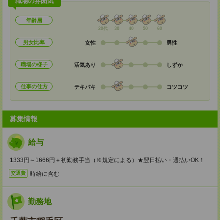
職場の雰囲気
年齢層
20代
30
40
50
60
男女比率
女性
男性
職場の様子
活気あり
しずか
仕事の仕方
テキパキ
コツコツ
募集情報
給与
1333円～1666円＋初勤務手当（※規定による）★翌日払い・週払いOK！
時給に含む
交通費
勤務地