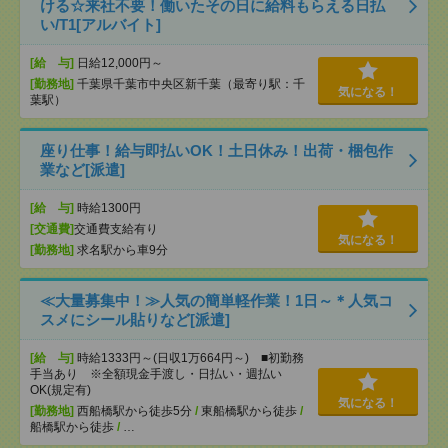
ける☆来社不要！働いたその日に給料もらえる日払
い/T1[アルバイト]
[給 与]
日給12,000円～
[勤務地]
千葉県千葉市中央区新千葉（最寄り駅：千
気になる！
葉駅）
座り仕事！給与即払いOK！土日休み！出荷・梱包作
業など[派遣]
[給 与]
時給1300円
[交通費]
交通費支給有り
気になる！
[勤務地]
求名駅から車9分
≪大量募集中！≫人気の簡単軽作業！1日～＊人気コ
スメにシール貼りなど[派遣]
[給 与]
時給1333円～(日収1万664円～) ■初勤務
手当あり ※全額現金手渡し・日払い・週払い
OK(規定有)
気になる！
[勤務地]
西船橋駅から徒歩5分
/
東船橋駅から徒歩
/
船橋駅から徒歩
/
…