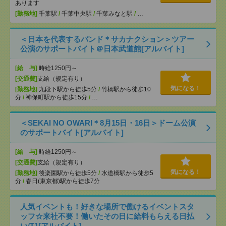
あります
[勤務地]
千葉駅
/
千葉中央駅
/
千葉みなと駅
/
…
＜日本を代表するバンド＊サカナクション＞ツアー
公演のサポートバイト＠日本武道館[アルバイト]
[給 与]
時給1250円～
[交通費]
支給（規定有り）
気になる！
[勤務地]
九段下駅から徒歩5分
/
竹橋駅から徒歩10
分
/
神保町駅から徒歩15分
/
…
＜SEKAI NO OWARI＊8月15日・16日＞ドーム公演
のサポートバイト[アルバイト]
[給 与]
時給1250円～
[交通費]
支給（規定有り）
気になる！
[勤務地]
後楽園駅から徒歩5分
/
水道橋駅から徒歩5
分
/
春日(東京都)駅から徒歩7分
人気イベントも！好きな場所で働けるイベントスタ
ッフ☆来社不要！働いたその日に給料もらえる日払
い/T1[アルバイト]