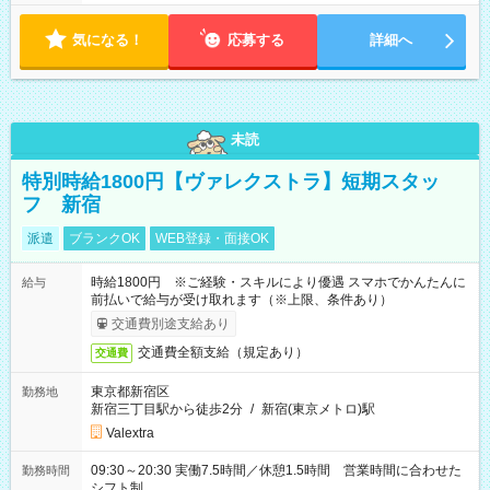
気になる！
応募する
詳細へ
未読
特別時給1800円【ヴァレクストラ】短期スタッ
フ 新宿
派遣
ブランクOK
WEB登録・面接OK
時給1800円 ※ご経験・スキルにより優遇 スマホでかんたんに
給与
前払いで給与が受け取れます（※上限、条件あり）
交通費別途支給あり
交通費全額支給（規定あり）
交通費
東京都新宿区
勤務地
新宿三丁目駅から徒歩2分
/
新宿(東京メトロ)駅
Valextra
09:30～20:30 実働7.5時間／休憩1.5時間 営業時間に合わせた
勤務時間
シフト制