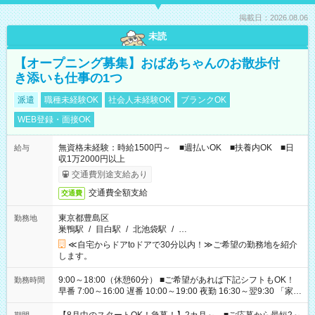
掲載日：2026.08.06
未読
【オープニング募集】おばあちゃんのお散歩付
き添いも仕事の1つ
派遣
職種未経験OK
社会人未経験OK
ブランクOK
WEB登録・面接OK
無資格未経験：時給1500円～ ■週払いOK ■扶養内OK ■日
給与
収1万2000円以上
交通費別途支給あり
交通費全額支給
交通費
東京都豊島区
勤務地
巣鴨駅
/
目白駅
/
北池袋駅
/
…
≪自宅からドアtoドアで30分以内！≫ご希望の勤務地を紹介
します。
9:00～18:00（休憩60分） ■ご希望があれば下記シフトもOK！
勤務時間
早番 7:00～16:00 遅番 10:00～19:00 夜勤 16:30～翌9:30 「家族
と休みを合わせたい」 「余裕を持って夕飯の準備がしたい」
「できれば残業はしたくない」 など、ご希望を教えてください