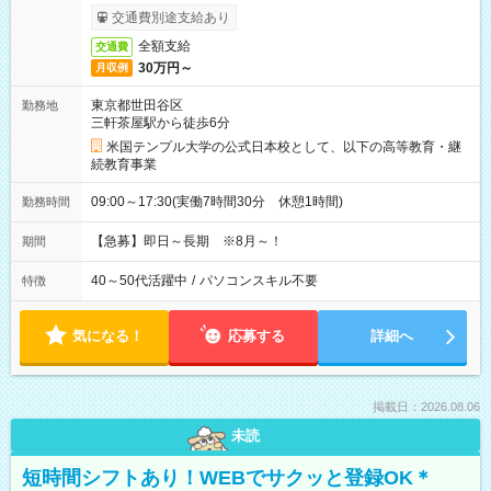
交通費別途支給あり
全額支給
交通費
30万円～
月収例
東京都世田谷区
勤務地
三軒茶屋駅から徒歩6分
米国テンプル大学の公式日本校として、以下の高等教育・継
続教育事業
09:00～17:30(実働7時間30分 休憩1時間)
勤務時間
【急募】即日～長期 ※8月～！
期間
40～50代活躍中
/
パソコンスキル不要
特徴
気になる！
応募する
詳細へ
掲載日：2026.08.06
未読
短時間シフトあり！WEBでサクッと登録OK＊