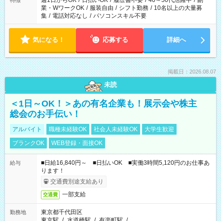
週1日からOK
/
日払いOK
/
履歴書不要
/
40～50代活躍中
/
副
特徴
業・WワークOK
/
服装自由
/
シフト勤務
/
10名以上の大量募
集
/
電話対応なし
/
パソコンスキル不要
気になる！
応募する
詳細へ
掲載日：2026.08.07
未読
＜1日～OK！＞あの有名企業も！展示会や株主
総会のお手伝い！
アルバイト
職種未経験OK
社会人未経験OK
大学生歓迎
ブランクOK
WEB登録・面接OK
■日給16,840円～ ■日払いOK ■実働3時間5,120円のお仕事あ
給与
ります！
交通費別途支給あり
一部支給
交通費
東京都千代田区
勤務地
東京駅
/
水道橋駅
/
有楽町駅
/
…