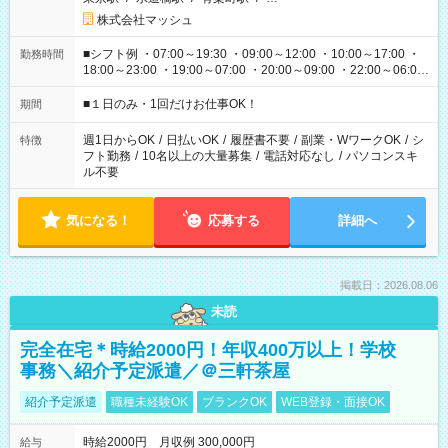
株式会社マッシュ
■シフト例 ・07:00～19:30 ・09:00～12:00 ・10:00～17:00 ・
勤務時間
18:00～23:00 ・19:00～07:00 ・20:00～09:00 ・22:00～06:00
etc ★最短で3時間で5,120円のお仕事から 15時間で2万円近く稼
げるお仕事も！ ご希望のお時間に合わせてご紹介！ ※シフトは
■１日のみ・1回だけお仕事OK！
期間
現場によって異なります。 ※勿論、休憩時間はあるのでご安心
ください！
週1日からOK
/
日払いOK
/
履歴書不要
/
副業・WワークOK
/
シ
特徴
フト勤務
/
10名以上の大量募集
/
電話対応なし
/
パソコンスキ
ル不要
気になる！
応募する
詳細へ
掲載日：2026.08.06
未読
完全在宅＊時給2000円！年収400万以上！学校
事務＼紹介予定派遣／＠三軒茶屋
紹介予定派遣
職種未経験OK
ブランクOK
WEB登録・面接OK
時給2000円 月収例 300,000円
給与