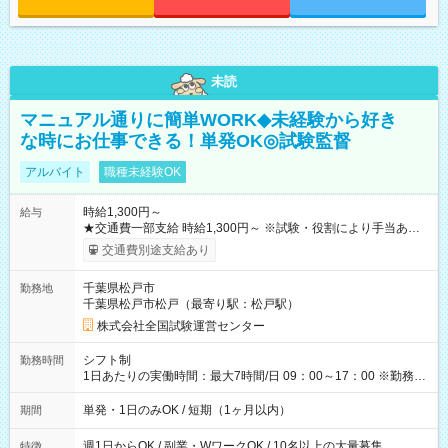
未読
マニュアル通りに簡単WORK◆未経験から好き
な時にお仕事できる！単発OK◎試験監督
アルバイト
職種未経験OK
時給1,300円～
給与
★交通費一部支給 時給1,300円～ ※試験・役割により手当あり
※勤務回数により昇給あり 【即給（前払い）オプションあ
交通費別途支給あり
り！】 希望される場合、勤務から1週間ほどで給与の一部を受け
取れます。 ※手数料418円がかかります。 【過去試験日の収入
千葉県松戸市
勤務地
例】 ・河合塾模擬試験 8:30～17:30（休憩1時間） 時給1,300円
千葉県松戸市松戸（最寄り駅：松戸駅）
×8時間＝日収10,400円＋交通費 ※当日の役割により時給＋100
円の場合あり ・国家試験 7:00～13:30（休憩なし） 時給1,300
株式会社全国試験運営センター
円（役割手当＋100円）×6時間＝日収8,400円＋交通費 【試用期
間】試用期間なし
シフト制
勤務時間
1日あたりの実働時間：最大7時間/日 09：00～17：00 ※勤務時
間は 試験により異なります。
単発・1日のみOK / 短期（1ヶ月以内）
期間
週1日からOK / 副業・WワークOK / 10名以上の大量募集
特徴