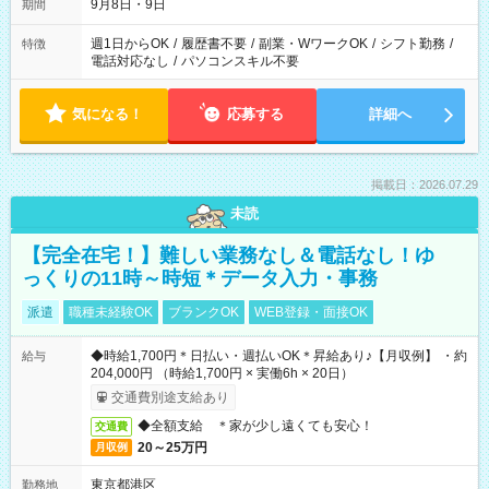
9月8日・9日
期間
週1日からOK
/
履歴書不要
/
副業・WワークOK
/
シフト勤務
/
特徴
電話対応なし
/
パソコンスキル不要
気になる！
応募する
詳細へ
掲載日：2026.07.29
未読
【完全在宅！】難しい業務なし＆電話なし！ゆ
っくりの11時～時短＊データ入力・事務
派遣
職種未経験OK
ブランクOK
WEB登録・面接OK
◆時給1,700円＊日払い・週払いOK＊昇給あり♪【月収例】 ・約
給与
204,000円 （時給1,700円 × 実働6h × 20日）
交通費別途支給あり
◆全額支給 ＊家が少し遠くても安心！
交通費
20～25万円
月収例
東京都港区
勤務地