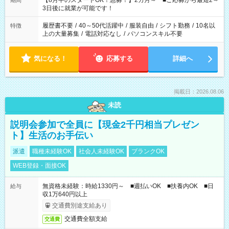
【8月中のスタートOK！急募！】2カ月～ ■ご応募から最短2～
期間
ね。 ※Wワーク希望の方へ 今ご覧のお仕事で希望する勤務時間
3日後に就業が可能です！
と、もう1つのお仕事の勤務時間。 合計で週40時間を超える場
合は応募できません。
履歴書不要
/
40～50代活躍中
/
服装自由
/
シフト勤務
/
10名以
特徴
上の大量募集
/
電話対応なし
/
パソコンスキル不要
気になる！
応募する
詳細へ
掲載日：2026.08.06
未読
説明会参加で全員に【現金2千円相当プレゼン
ト】生活のお手伝い
派遣
職種未経験OK
社会人未経験OK
ブランクOK
WEB登録・面接OK
無資格未経験：時給1330円～ ■週払いOK ■扶養内OK ■日
給与
収1万640円以上
交通費別途支給あり
交通費全額支給
交通費