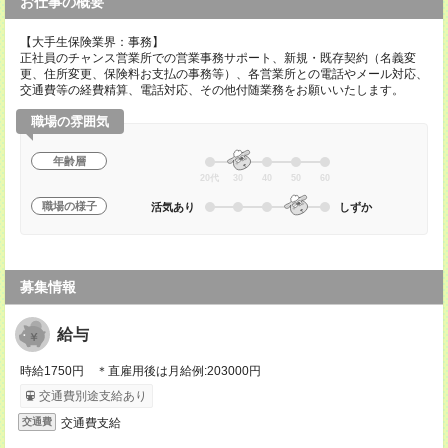
お仕事の概要
【大手生保険業界：事務】
正社員のチャンス営業所での営業事務サポート、新規・既存契約（名義変
更、住所変更、保険料お支払の事務等）、各営業所との電話やメール対応、
交通費等の経費精算、電話対応、その他付随業務をお願いいたします。
職場の雰囲気
年齢層
20代
30
40
50
60
職場の様子
活気あり
しずか
募集情報
給与
時給1750円 ＊直雇用後は月給例:203000円
交通費別途支給あり
交通費支給
交通費