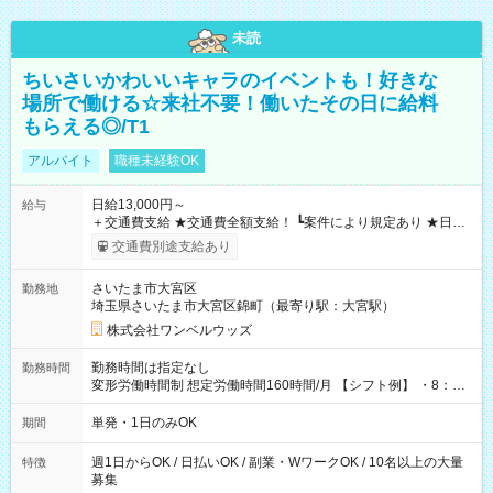
未読
ちいさいかわいいキャラのイベントも！好きな
場所で働ける☆来社不要！働いたその日に給料
もらえる◎/T1
アルバイト
職種未経験OK
日給13,000円～
給与
＋交通費支給 ★交通費全額支給！ ┗案件により規定あり ★日払
いOK！（規定あり） ┗働いたその日に現金GET♪ お仕事後はコ
交通費別途支給あり
ンビニATMから 日払い分を引き落とせます！ 【試用期間】試
用期間なし
さいたま市大宮区
勤務地
埼玉県さいたま市大宮区錦町（最寄り駅：大宮駅）
株式会社ワンベルウッズ
勤務時間は指定なし
勤務時間
変形労働時間制 想定労働時間160時間/月 【シフト例】 ・8：00
～21：00
単発・1日のみOK
期間
週1日からOK / 日払いOK / 副業・WワークOK / 10名以上の大量
特徴
募集