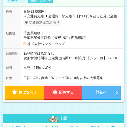
アルバイト
職種未経験OK
日給12,000円～
給与
＋交通費支給 ★交通費一部支給 ┗1日500円を超えた分は全額支
給！ ※往復500円以内の方は自己負担となります ★日払いOK！
交通費別途支給あり
（規定あり） ┗働いたその日に現金GET♪ お仕事後はコンビニ
ATMから 日払い分を引き落とせます！ 【試用期間】試用期間
千葉県船橋市
勤務地
なし
千葉県船橋市西船（最寄り駅：西船橋駅）
株式会社ワンベルウッズ
勤務時間は指定なし
勤務時間
変形労働時間制 想定労働時間160時間/月 【シフト例】 12：00
～22：00
単発・1日のみOK
期間
日払いOK / 副業・WワークOK / 10名以上の大量募集
特徴
気になる！
応募する
詳細へ
未読