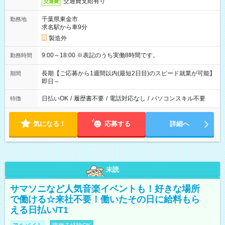
交通費支給有り
交通費
千葉県東金市
勤務地
求名駅から車9分
製造外
9:00～18:00 ※表記のうち実働8時間です。
勤務時間
長期【ご応募から1週間以内(最短2日目)のスピード就業が可能】
期間
即日～
日払いOK
/
履歴書不要
/
電話対応なし
/
パソコンスキル不要
特徴
気になる！
応募する
詳細へ
未読
サマソニなど人気音楽イベントも！好きな場所
で働ける☆来社不要！働いたその日に給料もら
える日払い/T1