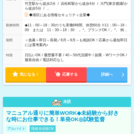
竹芝駅から徒歩2分
/
浜松町駅から徒歩4分
/
大門(東京都)駅か
ら徒歩5分
/
…
◆港区にある情報セキュリティ企業◆
◆11：00～18：30のうち実働6時間、休憩60分 ※11：00～18：
勤務時間
00 または 11：30～18：30 。*。ブランクOK！。*。 例え
ば前職が、 在宅/財団法人/事務/コールセンター/受付/販売/カフェ
スタッフ スイーツ販売/ホテルフロント/化粧品販売/など 様々な
＜急募＞即日～長期／8月～9月～も相談OK！応募から最短即日
期間
業界から入社して活躍されています♪
には選考案内♪
日払いOK
/
履歴書不要
/
40～50代活躍中
/
副業・WワークOK
/
特徴
服装自由
/
電話対応なし
気になる！
応募する
詳細へ
未読
マニュアル通りに簡単WORK◆未経験から好き
な時にお仕事できる！単発OK◎試験監督
アルバイト
職種未経験OK