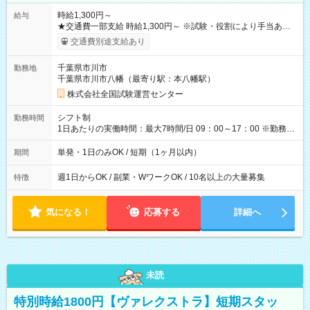
時給1,300円～
給与
★交通費一部支給 時給1,300円～ ※試験・役割により手当あり
※勤務回数により昇給あり 【即給（前払い）オプションあ
交通費別途支給あり
り！】 希望される場合、勤務から1週間ほどで給与の一部を受け
取れます。 ※手数料418円がかかります。 【過去試験日の収入
千葉県市川市
勤務地
例】 ・河合塾模擬試験 8:30～17:30（休憩1時間） 時給1,300円
千葉県市川市八幡（最寄り駅：本八幡駅）
×8時間＝日収10,400円＋交通費 ※当日の役割により時給＋100
円の場合あり ・国家試験 7:00～13:30（休憩なし） 時給1,300
株式会社全国試験運営センター
円（役割手当＋100円）×6時間＝日収8,400円＋交通費 【試用期
間】試用期間なし
シフト制
勤務時間
1日あたりの実働時間：最大7時間/日 09：00～17：00 ※勤務時
間は 試験により異なります。
単発・1日のみOK / 短期（1ヶ月以内）
期間
週1日からOK / 副業・WワークOK / 10名以上の大量募集
特徴
気になる！
応募する
詳細へ
未読
特別時給1800円【ヴァレクストラ】短期スタッ