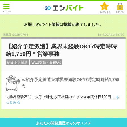
0
メニュー
気になる！
ログイン
お探しのバイト情報は掲載が終了しました。
掲載日 :2026
/
07
/
04
No.ADCA01462770
【紹介予定派遣】業界未経験OK17時定時時
給1,750円＊営業事務
紹介予定派遣
WEB登録・面接OK
≪紹介予定派遣≫業界未経験OK17時定時時給1,750
円
＼業界経験不問！大手で叶える正社員のチャンス年間休日120日
...も
っとみる
あなたの閲覧履歴からのオススメ