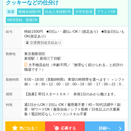
クッキーなどの仕分け
派遣
職種未経験OK
社会人未経験OK
大学生歓迎
ブランクOK
WEB登録・面接OK
時給1500円 ■日払い・週払いOK！(規定あり) ■現金日払いも
給与
OK(規定あり)
交通費別途支給あり
東京都新宿区
勤務地
新宿駅
/
新宿三丁目駅
大手物流会社（年齢不問／「無理なく続けられる」と好評の
職場です！）
9:00～18:00（実動8時間） 希望の時間帯を選べます！ ＜シフト
勤務時間
例＞ ・8：30～12：00 ・10：00～19：00 ・17：00～22：00
・13：00～22：00 ・22：00～翌6：00 など
【急募】即日スタートＯＫ！ 単発1日のみから働けます。
期間
週1日からOK
/
日払いOK
/
履歴書不要
/
40～50代活躍中
/
副
特徴
業・WワークOK
/
服装自由
/
シフト勤務
/
10名以上の大量募
集
/
電話対応なし
/
パソコンスキル不要
気になる！
応募する
詳細へ