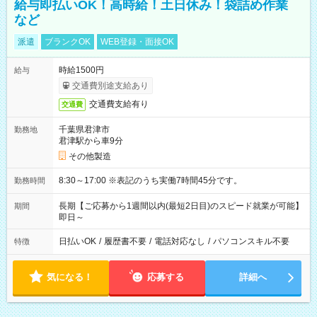
給与即払いOK！高時給！土日休み！袋詰め作業
など
派遣
ブランクOK
WEB登録・面接OK
時給1500円
給与
交通費別途支給あり
交通費支給有り
交通費
千葉県君津市
勤務地
君津駅から車9分
その他製造
8:30～17:00 ※表記のうち実働7時間45分です。
勤務時間
長期【ご応募から1週間以内(最短2日目)のスピード就業が可能】
期間
即日～
日払いOK
/
履歴書不要
/
電話対応なし
/
パソコンスキル不要
特徴
気になる！
応募する
詳細へ