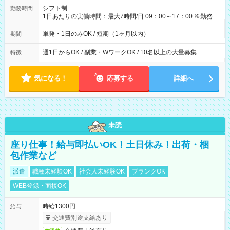
間】試用期間なし
シフト制
勤務時間
1日あたりの実働時間：最大7時間/日 09：00～17：00 ※勤務時
間は 試験により異なります。
単発・1日のみOK / 短期（1ヶ月以内）
期間
週1日からOK / 副業・WワークOK / 10名以上の大量募集
特徴
気になる！
応募する
詳細へ
未読
座り仕事！給与即払いOK！土日休み！出荷・梱
包作業など
派遣
職種未経験OK
社会人未経験OK
ブランクOK
WEB登録・面接OK
時給1300円
給与
交通費別途支給あり