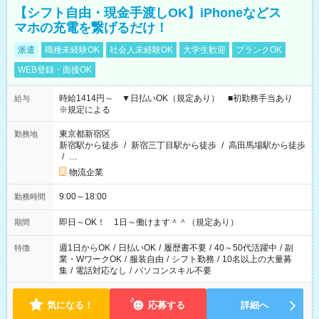
【シフト自由・現金手渡しOK】iPhoneなどス
マホの充電を繋げるだけ！
派遣
職種未経験OK
社会人未経験OK
大学生歓迎
ブランクOK
WEB登録・面接OK
時給1414円～ ▼日払いOK（規定あり） ■初勤務手当あり
給与
※規定による
東京都新宿区
勤務地
新宿駅から徒歩
/
新宿三丁目駅から徒歩
/
高田馬場駅から徒歩
/
…
物流企業
9:00～18:00
勤務時間
即日～OK！ 1日～働けます＾＾（規定あり）
期間
週1日からOK
/
日払いOK
/
履歴書不要
/
40～50代活躍中
/
副
特徴
業・WワークOK
/
服装自由
/
シフト勤務
/
10名以上の大量募
集
/
電話対応なし
/
パソコンスキル不要
気になる！
応募する
詳細へ