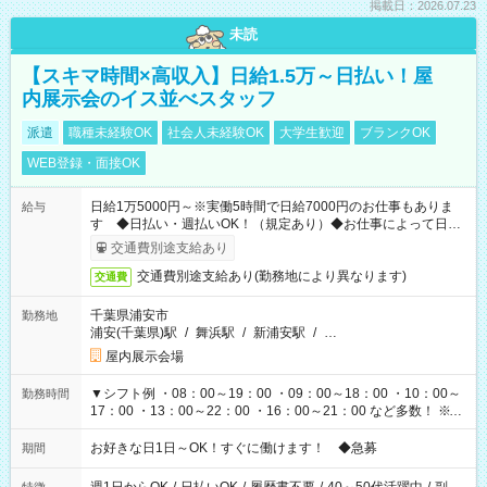
掲載日：2026.07.23
未読
【スキマ時間×高収入】日給1.5万～日払い！屋
内展示会のイス並べスタッフ
派遣
職種未経験OK
社会人未経験OK
大学生歓迎
ブランクOK
WEB登録・面接OK
日給1万5000円～※実働5時間で日給7000円のお仕事もありま
給与
す ◆日払い・週払いOK！（規定あり）◆お仕事によって日給
も異なります
交通費別途支給あり
交通費別途支給あり(勤務地により異なります)
交通費
千葉県浦安市
勤務地
浦安(千葉県)駅
/
舞浜駅
/
新浦安駅
/
…
屋内展示会場
▼シフト例 ・08：00～19：00 ・09：00～18：00 ・10：00～
勤務時間
17：00 ・13：00～22：00 ・16：00～21：00 など多数！ ※お
仕事により勤務時間が異なります
お好きな日1日～OK！すぐに働けます！ ◆急募
期間