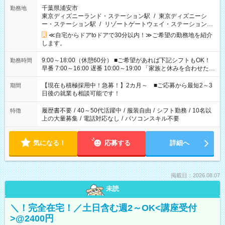
千葉県浦安市
勤務地
東京ディズニーランド・ステーション駅
/
東京ディズニーシ
ー・ステーション駅
/
リゾートゲートウェイ・ステーション駅
/
…
≪自宅からドアtoドアで30分以内！≫ご希望の勤務地を紹介
します。
9:00～18:00（休憩60分） ■ご希望があれば下記シフトもOK！
勤務時間
早番 7:00～16:00 遅番 10:00～19:00 「家族と休みを合わせた
い」 「余裕を持って夕飯の準備がしたい」 「できれば残業はし
たくない」 など、ご希望を教えてくださいね。 ※Wワーク希望
【現在も積極採用中！急募！】2カ月～ ■ご応募から最短2～3
期間
の方へ 今ご覧のお仕事で希望する勤務時間と、もう1つのお仕事
日後の就業も相談可能です！
の勤務時間。 合計で週40時間を超える場合は応募できません。
履歴書不要
/
40～50代活躍中
/
服装自由
/
シフト勤務
/
10名以
特徴
上の大量募集
/
電話対応なし
/
パソコンスキル不要
気になる！
応募する
詳細へ
掲載日：2026.08.07
未読
＼！完全在宅！／土日含む週2～OK<講座受付
>@2400円