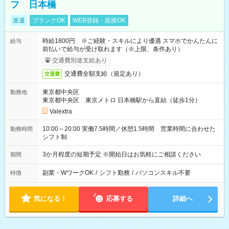
フ 日本橋
派遣
ブランクOK
WEB登録・面接OK
時給1800円 ※ご経験・スキルにより優遇 スマホでかんたんに
給与
前払いで給与が受け取れます（※上限、条件あり）
交通費別途支給あり
交通費全額支給（規定あり）
交通費
東京都中央区
勤務地
東京都中央区 東京メトロ 日本橋駅から直結（徒歩1分）
Valextra
10:00～20:00 実働7.5時間／休憩1.5時間 営業時間に合わせた
勤務時間
シフト制
3か月程度の短期予定 ※開始日はお気軽にご相談ください
期間
副業・WワークOK
/
シフト勤務
/
パソコンスキル不要
特徴
気になる！
応募する
詳細へ