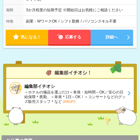
3か月程度の短期予定 ※開始日はお気軽にご相談ください
期間
副業・WワークOK
/
シフト勤務
/
パソコンスキル不要
特徴
気になる！
応募する
詳細へ
編集部イチオシ
＜ホテルの備品を運ぶだけ＞単発・短時間～OK／安心の日
給保障＊夜勤、＜単発＊1日～OK！＞コンサートなどのグッ
ズ販売スタッフ＊など
(8/6UP!)