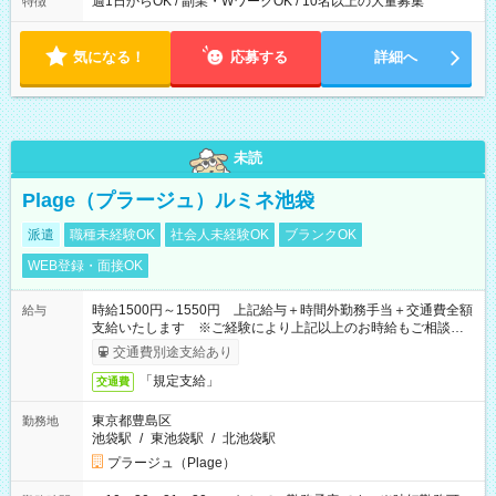
週1日からOK / 副業・WワークOK / 10名以上の大量募集
特徴
気になる！
応募する
詳細へ
未読
Plage（プラージュ）ルミネ池袋
派遣
職種未経験OK
社会人未経験OK
ブランクOK
WEB登録・面接OK
時給1500円～1550円 上記給与＋時間外勤務手当＋交通費全額
給与
支給いたします ※ご経験により上記以上のお時給もご相談させ
ていただきます ※時間外手当はお時給の1.25倍です！
交通費別途支給あり
「規定支給」
交通費
東京都豊島区
勤務地
池袋駅
/
東池袋駅
/
北池袋駅
プラージュ（Plage）