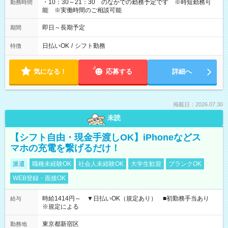
・10：30～21：30 のなかでの勤務予定です ※時短勤務可
勤務時間
能 ※実働時間のご相談可能
即日～長期予定
期間
日払いOK
/
シフト勤務
特徴
気になる！
応募する
詳細へ
掲載日：2026.07.30
未読
【シフト自由・現金手渡しOK】iPhoneなどス
マホの充電を繋げるだけ！
派遣
職種未経験OK
社会人未経験OK
大学生歓迎
ブランクOK
WEB登録・面接OK
時給1414円～ ▼日払いOK（規定あり） ■初勤務手当あり
給与
※規定による
東京都新宿区
勤務地