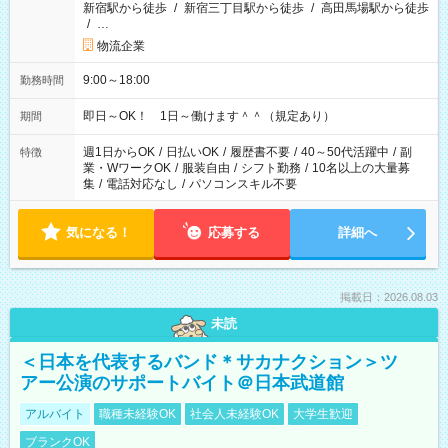
新宿駅から徒歩
/
新宿三丁目駅から徒歩
/
高田馬場駅から徒歩
/
…
物流企業
9:00～18:00
勤務時間
即日～OK！ 1日～働けます＾＾（規定あり）
期間
週1日からOK
/
日払いOK
/
履歴書不要
/
40～50代活躍中
/
副
特徴
業・WワークOK
/
服装自由
/
シフト勤務
/
10名以上の大量募
集
/
電話対応なし
/
パソコンスキル不要
気になる！
応募する
詳細へ
掲載日：2026.08.03
未読
＜日本を代表するバンド＊サカナクション＞ツ
アー公演のサポートバイト＠日本武道館
アルバイト
職種未経験OK
社会人未経験OK
大学生歓迎
ブランクOK