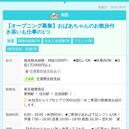
掲載日：2026.08.07
未読
【オープニング募集】おばあちゃんのお散歩付
き添いも仕事の1つ
派遣
職種未経験OK
社会人未経験OK
ブランクOK
WEB登録・面接OK
無資格未経験：時給1500円～ ■週払いOK ■扶養内OK ■日
給与
収1万2000円以上
交通費別途支給あり
交通費全額支給
交通費
東京都豊島区
勤務地
巣鴨駅
/
目白駅
/
北池袋駅
/
…
≪自宅からドアtoドアで30分以内！≫ご希望の勤務地を紹介
します。
9:00～18:00（休憩60分） ■ご希望があれば下記シフトもOK！
勤務時間
早番 7:00～16:00 遅番 10:00～19:00 夜勤 16:30～翌9:30 「家族
と休みを合わせたい」 「余裕を持って夕飯の準備がしたい」
「できれば残業はしたくない」 など、ご希望を教えてください