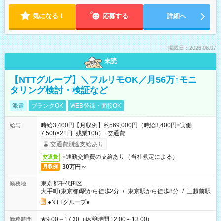
気になる！
応募する
詳細へ
掲載日：2026.08.07
未読
【NTTグループ】＼フルリモOK／月56万↑モニ
タリング検討・検証など
派遣
ブランクOK
WEB登録・面接OK
時給3,400円【月収例】約569,000円（時給3,400円×実働
給与
7.50h×21日+残業10h）+交通費
交通費別途支給あり
○通勤交通費の支給あり（当社規定による）
交通費
30万円～
月収例
東京都千代田区
勤務地
大手町(東京都)駅から徒歩2分
/
東京駅から徒歩8分
/
三越前駅
●NTTグループ●
★9:00～17:30（休憩時間 12:00～13:00）
勤務時間