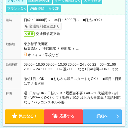
アルバイト
職種未経験OK
社会人未経験OK
大学生歓迎
ブランクOK
WEB登録・面接OK
日給：10000円～ 半日：5000円～ ■日払いOK！
給与
交通費別途支給あり
交通費規定支給
交通費
東京都千代田区
勤務地
秋葉原駅
/
神保町駅
/
麹町駅
/
…
オフィス・学校など
09:00～18:00 09:00～13:00 20:00～24：00 22：00～31:00
勤務時間
20:00～24：00 22：00～翌7:00 …など1日4時間～OK！ その他
シフトもございます！ お気軽にご相談ください！
激短1日～OK！ ■もちろん即日スタートもOK！ ■曜日・日数
期間
はアナタ次第！
週1日からOK
/
日払いOK
/
履歴書不要
/
40～50代活躍中
/
副
特徴
業・WワークOK
/
シフト勤務
/
10名以上の大量募集
/
電話対応
なし
/
パソコンスキル不要
気になる！
応募する
詳細へ