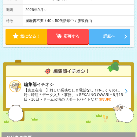
2026年9月～
期間
履歴書不要
/
40～50代活躍中
/
服装自由
特徴
気になる！
応募する
詳細へ
編集部イチオシ
【完全在宅！】難しい業務なし＆電話なし！ゆっくりの11
時～時短＊データ入力・事務、＜SEKAI NO OWARI＊8月15
日・16日＞ドーム公演のサポートバイトなど
(8/7UP!)