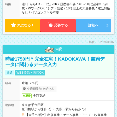
週1日からOK
/
日払いOK
/
履歴書不要
/
40～50代活躍中
/
副
特徴
業・WワークOK
/
シフト勤務
/
10名以上の大量募集
/
電話対応
なし
/
パソコンスキル不要
気になる！
応募する
詳細へ
掲載日：2026.08.07
未読
時給1750円＊完全在宅！KADOKAWA！書籍デ
ータに関わるデータ入力
派遣
WEB登録・面接OK
時給1750円
給与
交通費別途支給あり
全額支給
交通費
東京都千代田区
勤務地
飯田橋駅から徒歩3分
/
九段下駅から徒歩7分
【大手出版社】出版事業・ゲーム事業・アニメ・映像事業