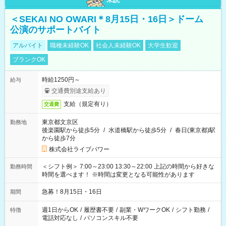
＜SEKAI NO OWARI＊8月15日・16日＞ドーム
公演のサポートバイト
アルバイト
職種未経験OK
社会人未経験OK
大学生歓迎
ブランクOK
時給1250円～
給与
交通費別途支給あり
支給（規定有り）
交通費
東京都文京区
勤務地
後楽園駅から徒歩5分
/
水道橋駅から徒歩5分
/
春日(東京都)駅
から徒歩7分
株式会社ライブパワー
＜シフト例＞ 7:00～23:00 13:30～22:00 上記の時間から好きな
勤務時間
時間を選べます！ ※時間は変更となる可能性があります
急募！8月15日・16日
期間
週1日からOK
/
履歴書不要
/
副業・WワークOK
/
シフト勤務
/
特徴
電話対応なし
/
パソコンスキル不要