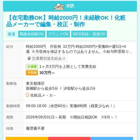
未読
【在宅勤務OK】時給2000円！未経験OK！化粧
品メーカーで編集・校正・制作
派遣
職種未経験OK
ブランクOK
WEB登録・面接OK
時給2000円 月収例 32万円 時給2000円×実働8h×週5日×4
給与
週 ※月収例を保証するものではありません。※給与即受取りサ
ービス利用可（利用条件有）
交通費別途支給あり
1ヶ月3万円を上限として実費支給
交通費
30万円～
月収例
東京都港区
勤務地
新橋駅から徒歩5分
/
汐留駅から徒歩2分
化粧品メ－カ－
09:00-18:00（休憩60分）実働8時間（残業少なめ！）
勤務時間
2026年09月01日～長期 ※開始日相談OK ※9月～！
期間
履歴書不要
特徴