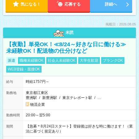
気になる！
応募する
詳細へ
掲載日：2026.08.05
未読
【夜勤】単発OK！≪8/24～好きな日に働ける≫
未経験OK！配送物の仕分けなど
派遣
職種未経験OK
社会人未経験OK
大学生歓迎
ブランクOK
WEB登録・面接OK
時給1757円～
給与
東京都江東区
勤務地
豊洲駅
/
新豊洲駅
/
東京テレポート駅
/
…
物流企業
20:00～翌5:00
勤務時間
【急募＊8月24日スタート】登録後は好きな時に働けます！（業
期間
法に基づく規定あり）