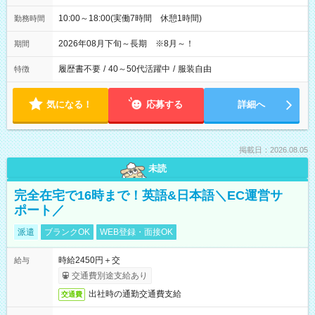
10:00～18:00(実働7時間 休憩1時間)
勤務時間
2026年08月下旬～長期 ※8月～！
期間
履歴書不要
/
40～50代活躍中
/
服装自由
特徴
気になる！
応募する
詳細へ
掲載日：2026.08.05
未読
完全在宅で16時まで！英語&日本語＼EC運営サ
ポート／
派遣
ブランクOK
WEB登録・面接OK
時給2450円＋交
給与
交通費別途支給あり
出社時の通勤交通費支給
交通費