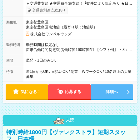
＋交通費支給 ★交通費全額支給！ ┗案件により規定あり ★日払
いOK！（規定あり） ┗働いたその日に現金GET♪ お仕事後はコ
交通費別途支給あり
ンビニATMから 日払い分を引き落とせます！ 【試用期間】試
用期間なし
東京都豊島区
勤務地
東京都豊島区南池袋（最寄り駅：池袋駅）
株式会社ワンベルウッズ
勤務時間は指定なし
勤務時間
変形労働時間制 想定労働時間160時間/月 【シフト例】 ・8：00
～21：00
単発・1日のみOK
期間
週1日からOK / 日払いOK / 副業・WワークOK / 10名以上の大量
特徴
募集
気になる！
応募する
詳細へ
未読
特別時給1800円【ヴァレクストラ】短期スタッ
フ 日本橋