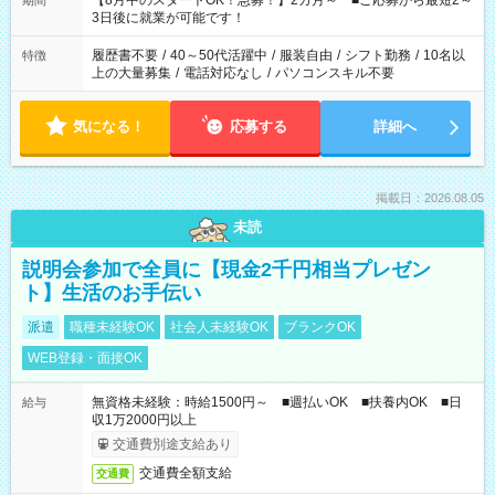
【8月中のスタートOK！急募！】2カ月～ ■ご応募から最短2～
期間
ね。 ※Wワーク希望の方へ 今ご覧のお仕事で希望する勤務時間
3日後に就業が可能です！
と、もう1つのお仕事の勤務時間。 合計で週40時間を超える場
合は応募できません。
履歴書不要
/
40～50代活躍中
/
服装自由
/
シフト勤務
/
10名以
特徴
上の大量募集
/
電話対応なし
/
パソコンスキル不要
気になる！
応募する
詳細へ
掲載日：2026.08.05
未読
説明会参加で全員に【現金2千円相当プレゼン
ト】生活のお手伝い
派遣
職種未経験OK
社会人未経験OK
ブランクOK
WEB登録・面接OK
無資格未経験：時給1500円～ ■週払いOK ■扶養内OK ■日
給与
収1万2000円以上
交通費別途支給あり
交通費全額支給
交通費