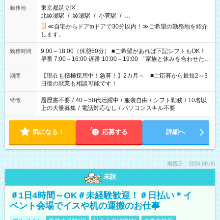
東京都足立区
勤務地
北綾瀬駅
/
綾瀬駅
/
小菅駅
/
…
≪自宅からドアtoドアで30分以内！≫ご希望の勤務地を紹介
します。
9:00～18:00（休憩60分） ■ご希望があれば下記シフトもOK！
勤務時間
早番 7:00～16:00 遅番 10:00～19:00 「家族と休みを合わせた
い」 「余裕を持って夕飯の準備がしたい」 「できれば残業はし
たくない」 など、ご希望を教えてくださいね。 ※Wワーク希望
【現在も積極採用中！急募！】2カ月～ ■ご応募から最短2～3
期間
の方へ 今ご覧のお仕事で希望する勤務時間と、もう1つのお仕事
日後の就業も相談可能です！
の勤務時間。 合計で週40時間を超える場合は応募できません。
履歴書不要
/
40～50代活躍中
/
服装自由
/
シフト勤務
/
10名以
特徴
上の大量募集
/
電話対応なし
/
パソコンスキル不要
気になる！
応募する
詳細へ
掲載日：2026.08.06
未読
＃1日4時間～OK＃未経験歓迎！＃日払い＊イ
ベント会場でイスや机の運搬のお仕事