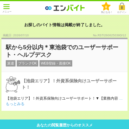
0
メニュー
気になる！
ログイン
お探しのバイト情報は掲載が終了しました。
掲載日 :2026
/
07
/
10
No.RSTI260625039D/12
駅から5分以内＊東池袋でのユーザーサポー
ト・ヘルプデスク
派遣
ブランクOK
WEB登録・面接OK
【池袋エリア】！外資系保険向けユーザーサポー
ト！
【池袋エリア】！外資系保険向けユーザーサポート！▼【業務内容
...
もっとみる
あなたの閲覧履歴からのオススメ