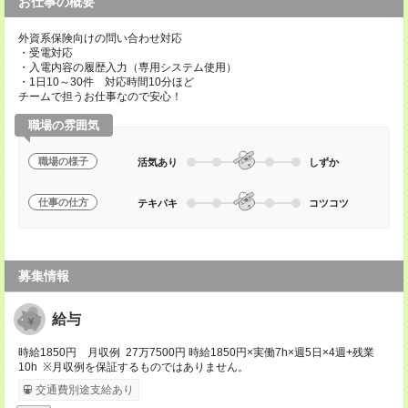
お仕事の概要
外資系保険向けの問い合わせ対応
・受電対応
・入電内容の履歴入力（専用システム使用）
・1日10～30件 対応時間10分ほど
チームで担うお仕事なので安心！
職場の雰囲気
職場の様子
活気あり
しずか
仕事の仕方
テキパキ
コツコツ
募集情報
給与
時給1850円 月収例 27万7500円 時給1850円×実働7h×週5日×4週+残業
10h ※月収例を保証するものではありません。
交通費別途支給あり