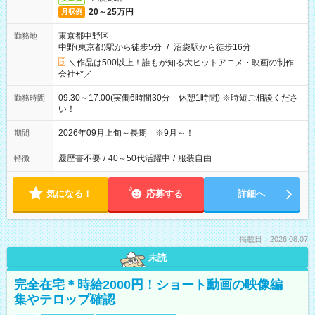
20～25万円
月収例
東京都中野区
勤務地
中野(東京都)駅から徒歩5分
/
沼袋駅から徒歩16分
＼作品は500以上！誰もが知る大ヒットアニメ・映画の制作
会社+*／
09:30～17:00(実働6時間30分 休憩1時間) ※時短ご相談くださ
勤務時間
い！
2026年09月上旬～長期 ※9月～！
期間
履歴書不要
/
40～50代活躍中
/
服装自由
特徴
気になる！
応募する
詳細へ
掲載日：2026.08.07
未読
完全在宅＊時給2000円！ショート動画の映像編
集やテロップ確認