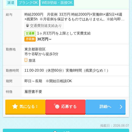
派遣
ブランクOK
WEB登録・面接OK
時給2000円 月収例 33万円 時給2000円×実働8h×週5日×4週
給与
+残業5h ※月収例を保証するものではありません。※給与即受
取りサービス利用可（利用条件有）
交通費別途支給あり
1ヶ月3万円を上限として実費支給
交通費
30万円～
月収例
東京都新宿区
勤務地
市ケ谷駅から徒歩3分
放送
11:00-20:00（休憩60分）実働8時間（残業少なめ！）
勤務時間
即日～長期 ※開始日相談OK
期間
履歴書不要
特徴
気になる！
応募する
詳細へ
掲載日：2026.08.07