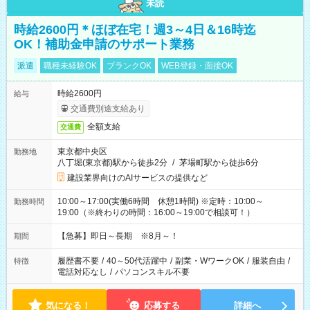
未読
時給2600円＊ほぼ在宅！週3～4日＆16時迄
OK！補助金申請のサポート業務
派遣
職種未経験OK
ブランクOK
WEB登録・面接OK
時給2600円
給与
交通費別途支給あり
全額支給
交通費
東京都中央区
勤務地
八丁堀(東京都)駅から徒歩2分
/
茅場町駅から徒歩6分
建設業界向けのAIサービスの提供など
10:00～17:00(実働6時間 休憩1時間) ※定時：10:00～
勤務時間
19:00（※終わりの時間：16:00～19:00で相談可！）
【急募】即日～長期 ※8月～！
期間
履歴書不要
/
40～50代活躍中
/
副業・WワークOK
/
服装自由
/
特徴
電話対応なし
/
パソコンスキル不要
気になる！
応募する
詳細へ