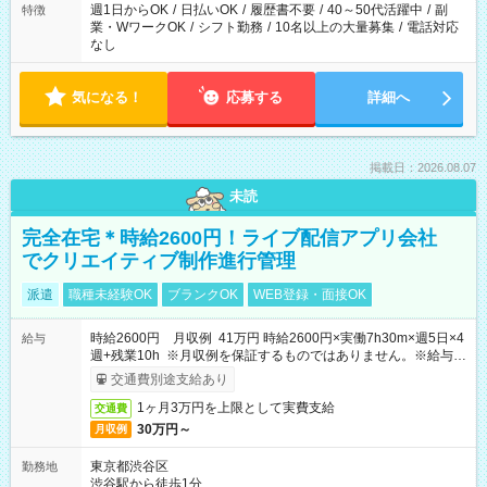
週1日からOK
/
日払いOK
/
履歴書不要
/
40～50代活躍中
/
副
特徴
業・WワークOK
/
シフト勤務
/
10名以上の大量募集
/
電話対応
なし
気になる！
応募する
詳細へ
掲載日：2026.08.07
未読
完全在宅＊時給2600円！ライブ配信アプリ会社
でクリエイティブ制作進行管理
派遣
職種未経験OK
ブランクOK
WEB登録・面接OK
時給2600円 月収例 41万円 時給2600円×実働7h30m×週5日×4
給与
週+残業10h ※月収例を保証するものではありません。※給与即
受取りサービス利用可（利用条件有）
交通費別途支給あり
1ヶ月3万円を上限として実費支給
交通費
30万円～
月収例
東京都渋谷区
勤務地
渋谷駅から徒歩1分