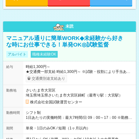
未読
マニュアル通りに簡単WORK◆未経験から好き
な時にお仕事できる！単発OK◎試験監督
アルバイト
職種未経験OK
時給1,300円～
給与
★交通費一部支給 時給1,300円～ ※試験・役割により手当あり
※勤務回数により昇給あり 【即給（前払い）オプションあ
交通費別途支給あり
り！】 希望される場合、勤務から1週間ほどで給与の一部を受け
取れます。 ※手数料418円がかかります。 【過去試験日の収入
さいたま市大宮区
勤務地
例】 ・河合塾模擬試験 8:30～17:30（休憩1時間） 時給1,300円
埼玉県埼玉県さいたま市大宮区錦町（最寄り駅：大宮駅）
×8時間＝日収10,400円＋交通費 ※当日の役割により時給＋100
円の場合あり ・国家試験 7:00～13:30（休憩なし） 時給1,300
株式会社全国試験運営センター
円（役割手当＋100円）×6時間＝日収8,400円＋交通費 【試用期
間】試用期間なし
シフト制
勤務時間
1日あたりの実働時間：最大7時間/日 09：00～17：00 ※勤務時
間は 試験により異なります。
単発・1日のみOK / 短期（1ヶ月以内）
期間