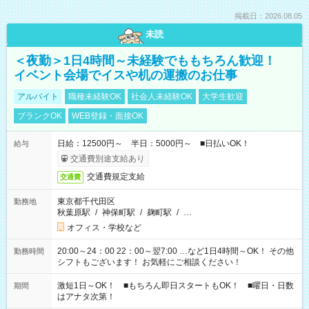
掲載日：2026.08.05
未読
＜夜勤＞1日4時間～未経験でももちろん歓迎！
イベント会場でイスや机の運搬のお仕事
アルバイト
職種未経験OK
社会人未経験OK
大学生歓迎
ブランクOK
WEB登録・面接OK
日給：12500円～ 半日：5000円～ ■日払いOK！
給与
交通費別途支給あり
交通費規定支給
交通費
東京都千代田区
勤務地
秋葉原駅
/
神保町駅
/
麹町駅
/
…
オフィス・学校など
20:00～24：00 22：00～翌7:00 …など1日4時間～OK！ その他
勤務時間
シフトもございます！ お気軽にご相談ください！
激短1日～OK！ ■もちろん即日スタートもOK！ ■曜日・日数
期間
はアナタ次第！