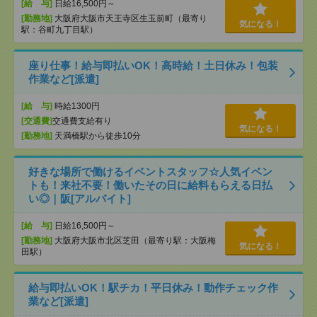
[給 与]
日給16,500円～
[勤務地]
大阪府大阪市天王寺区生玉前町（最寄り
気になる！
駅：谷町九丁目駅）
座り仕事！給与即払いOK！高時給！土日休み！包装
作業など[派遣]
[給 与]
時給1300円
[交通費]
交通費支給有り
気になる！
[勤務地]
天満橋駅から徒歩10分
好きな場所で働けるイベントスタッフ☆人気イベン
トも！来社不要！働いたその日に給料もらえる日払
い◎｜阪[アルバイト]
[給 与]
日給16,500円～
[勤務地]
大阪府大阪市北区芝田（最寄り駅：大阪梅
気になる！
田駅）
給与即払いOK！駅チカ！平日休み！動作チェック作
業など[派遣]