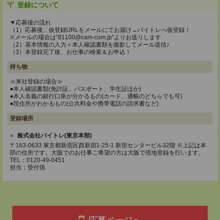
登録について
▼応募後の流れ
（1）応募後、仮登録URLをメールにてお届け→バイトレへ仮登録！
※メールの場合は"81100@cam-com.jp"よりお送りします
（2）基本情報の入力＋本人確認書類を撮影してメール送信♪
（3）本登録完了後、お仕事の検索＆お申込！
持ち物
≪来社登録の場合≫
●本人確認書類(免許証、パスポート、学生証ほか)
●本人名義の銀行口座が分かるもの(カード、通帳のどちらでも可)
●現住所がわかるもの(公共料金や携帯電話の請求書など)
登録場所
株式会社バイトレ(東京本部)
〒163-0633 東京都新宿区西新宿1-25-1 新宿センタービル32階 ※上記は本
部の住所です。大阪でのお仕事ご希望の方は大阪で現地登録を行います。
TEL：0120-49-0451
担当：受付係