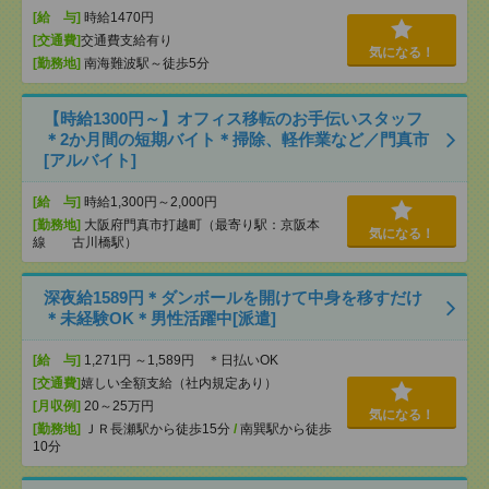
[給 与]
時給1470円
[交通費]
交通費支給有り
気になる！
[勤務地]
南海難波駅～徒歩5分
【時給1300円～】オフィス移転のお手伝いスタッフ
＊2か月間の短期バイト＊掃除、軽作業など／門真市
[アルバイト]
[給 与]
時給1,300円～2,000円
[勤務地]
大阪府門真市打越町（最寄り駅：京阪本
気になる！
線 古川橋駅）
深夜給1589円＊ダンボールを開けて中身を移すだけ
＊未経験OK＊男性活躍中[派遣]
[給 与]
1,271円 ～1,589円 ＊日払いOK
[交通費]
嬉しい全額支給（社内規定あり）
[月収例]
20～25万円
気になる！
[勤務地]
ＪＲ長瀬駅から徒歩15分
/
南巽駅から徒歩
10分