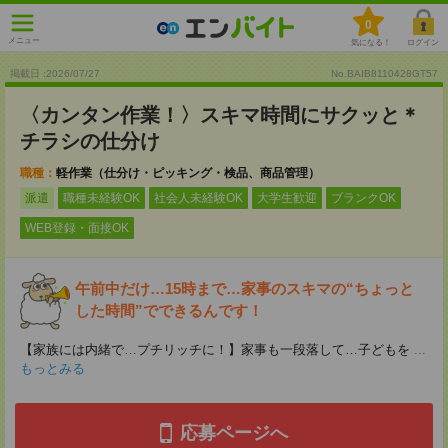
0
メニュー
気になる！
ログイン
掲載日 :2026
/
07
/
27
No.BAIB8110428GT57
〈カンタン作業！〉スキマ時間にサクッと＊
チラシの仕分け
職種：
軽作業（仕分け・ピッキング・検品、商品管理）
派遣
職種未経験OK
社会人未経験OK
大学生歓迎
ブランクOK
WEB登録・面接OK
午前中だけ…15時まで…家事のスキマの“ちょっと
した時間”でできるんです！
【家族には内緒で…プチリッチに！】家事も一段落して…子どもを
...
もっとみる
応募ページへ