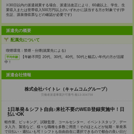
※30日以内の派遣就業する場合、派遣法改正により、60歳以上、学生、生
業収入または世帯収入500万円以上のいずれかに該当する方が対象です(学
生証、源泉徴収票などの確認が必要です)
派遣先の概要
配属先について
喫煙環境：禁煙・分煙(就業先による)
【年齢不問】20代、30代、40代、50代と幅広い年代の方が活躍
平均年齢
中！
派遣会社情報
株式会社バイトレ（キャムコムグループ）
労働者派遣事業許可番号:般13-304758
1日単発＆シフト自由♪来社不要のWEB登録実施中！日
払いOK
軽作業、ピッキング、試験監督、コールセンター、イベントスタッフ、デー
タ入力、製造など、様々な職種を多数ご用意！そのほとんどが短期・単発系
で日払い・週払いも可！シフトも自由自在に選択できるので都合の良い日だ