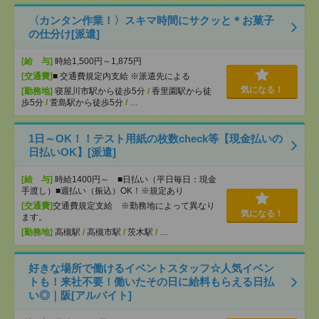
〈カンタン作業！〉スキマ時間にサクッと＊お菓子
の仕分け[派遣]
[給 与]
時給1,500円～1,875円
[交通費]
■ 交通費規定内支給 ※派遣先による
気になる！
[勤務地]
寝屋川市駅から徒歩5分
/
香里園駅から徒
歩5分
/
萱島駅から徒歩5分
/
…
1日～OK！！テスト用紙の枚数check等【現金払いの
日払いOK】[派遣]
[給 与]
時給1400円～ ■日払い（平日毎日：現金
手渡し）■週払い（振込）OK！※規定あり
[交通費]
交通費規定支給 ※勤務地によって異なり
気になる！
ます。
[勤務地]
高槻駅
/
高槻市駅
/
茨木駅
/
…
好きな場所で働けるイベントスタッフ☆人気イベン
トも！来社不要！働いたその日に給料もらえる日払
い◎｜阪[アルバイト]