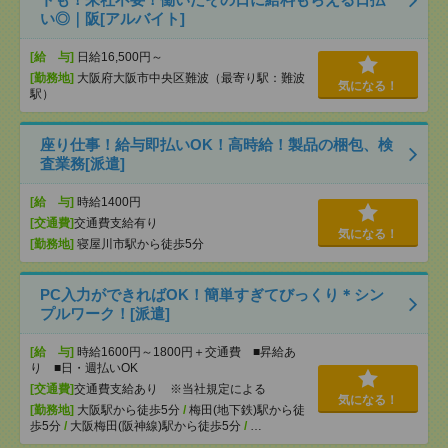
い◎｜阪[アルバイト]
[給 与]
日給16,500円～
[勤務地]
大阪府大阪市中央区難波（最寄り駅：難波
気になる！
駅）
座り仕事！給与即払いOK！高時給！製品の梱包、検
査業務[派遣]
[給 与]
時給1400円
[交通費]
交通費支給有り
気になる！
[勤務地]
寝屋川市駅から徒歩5分
PC入力ができればOK！簡単すぎてびっくり＊シン
プルワーク！[派遣]
[給 与]
時給1600円～1800円＋交通費 ■昇給あ
り ■日・週払いOK
[交通費]
交通費支給あり ※当社規定による
気になる！
[勤務地]
大阪駅から徒歩5分
/
梅田(地下鉄)駅から徒
歩5分
/
大阪梅田(阪神線)駅から徒歩5分
/
…