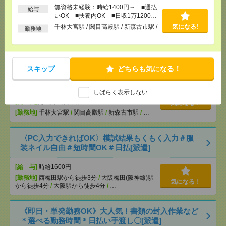
無資格未経験：時給1400円～ ■週払
OK ■扶養内OK ■日収1万1200円以上
給与
いOK ■扶養内OK ■日収1万1200円
[交通費]
交通費全額支給
気になる！
以上
千林大宮駅 / 関目高殿駅 / 新森古市駅 /
気になる!
[勤務地]
天王寺駅
/
大阪上本町駅
/
鶴橋駅
/
…
勤務地
…
説明会参加で全員に【現金2千円相当プレゼント】生
活のお手伝い[派遣]
スキップ
どちらも気になる！
[給 与]
無資格未経験：時給1400円～ ■週払い
OK ■扶養内OK ■日収1万1200円以上
しばらく表示しない
[交通費]
交通費全額支給
気になる！
[勤務地]
千林大宮駅
/
関目高殿駅
/
新森古市駅
/
…
〈PC入力できればOK〉模試結果もくもく入力＃服
装ネイル自由＃短時間OK＃日払[派遣]
[給 与]
時給1600円
[勤務地]
西梅田駅から徒歩3分
/
大阪梅田(阪神線)駅
気になる！
から徒歩4分
/
大阪駅から徒歩4分
/
…
《即日・単発勤務OK》大人気！書類の封入作業など
＊選べる勤務時間＊日払い手渡し〇[派遣]