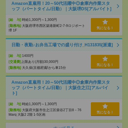
Amazon直雇用！20～50代活躍中◎倉庫内作業スタ
ッフ（パートタイム/日勤）｜大阪堺DS[アルバイト]
[給 与]
時給1,300円～1,300円
[勤務地]
大阪府堺市西区築港新町2-7-9ロジポート
気になる！
堺 1F
日勤・夜勤♪お弁当工場での盛り付け_H131835[派遣]
[給 与]
1400円
[交通費]
上限あり(月額)30,000円
気になる！
[勤務地]
大久保(京都府)駅から車15分
Amazon直雇用！20～50代活躍中◎倉庫内作業スタ
ッフ（パートタイム/日勤）｜大阪住之江[アルバイ
ト]
[給 与]
時給1,300円～1,300円
[勤務地]
大阪府大阪市住之江区柴谷2丁目8－76
気になる！
Marq 大阪2 2階 1-5区画