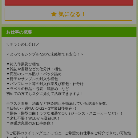
気になる！
お仕事の概要
＼チラシの仕分け／
＜とってもシンプルなので未経験でも安心！＞
▼封入作業及び梱包
▼雑誌や書籍などの仕分け・梱包
▼商品のシール貼り・パック詰め
▼冊子やサンプルの封入や梱包
▼パンフレット等の封入作業及び梱包・仕分け
▼ラベルの検品・包装・箱詰め など
初めての方でもスグに覚えて活躍できますよ！
※マスク着用、消毒など感染防止を徹底している現場も多数。
＊日払い・週払いOK(2～3営業日後振込)！
＊髪色・髪型自由！ラフな服装でOK（ジーンズ・スニーカーなど)）！
＊来社不要！WEBから登録OK！
＊冷暖房完備のお仕事多数！
※ご応募のタイミングによっては、ご希望のお仕事をご紹介できない可能性