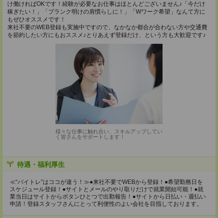
け働ければOKです！経験が必要なお仕事はほとんどございません♪「今だけ
稼ぎたい！」「ブランク明けの肩慣らしに！」「Wワーク希望」なんて方に
もぜひオススメです！
来社不要のWEB登録も実施中ですので、なかなか都合が合わない方や交通費
を節約したい方にもおススメ♪とりあえず登録だけ、という方も大歓迎です♪
様々な仕事に触れ合い、スキルアップしてい
く皆さんをサポートします！
待遇・福利厚生
≪“バイトレ”はココが違う！≫●来社不要でWEBから登録！●希望勤務日を
スケジュール登録！●サイトとメールのやり取りだけで就業開始可能！●就
業当日はサイトからボタンひとつで出勤報告！●サイトから日払い・週払い
申請！登録スタッフさんにとって利便性のよい会社を目指しております。