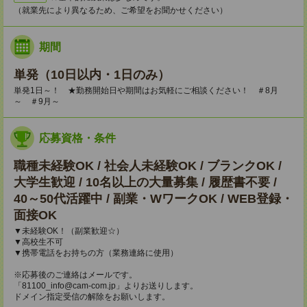
（就業先により異なるため、ご希望をお聞かせください）
期間
単発（10日以内・1日のみ）
単発1日～！ ★勤務開始日や期間はお気軽にご相談ください！ ＃8月
～ ＃9月～
応募資格・条件
職種未経験OK / 社会人未経験OK / ブランクOK /
大学生歓迎 / 10名以上の大量募集 / 履歴書不要 /
40～50代活躍中 / 副業・WワークOK / WEB登録・
面接OK
▼未経験OK！（副業歓迎☆）
▼高校生不可
▼携帯電話をお持ちの方（業務連絡に使用）
※応募後のご連絡はメールです。
「81100_info@cam-com.jp」よりお送りします。
ドメイン指定受信の解除をお願いします。