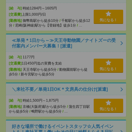
[給 与]
時給1284円～1605円
[交通費]
上限1,000円/日
気になる！
[勤務地]
御幣島駅から徒歩10分
/
千船駅から徒歩12
分
/
尼崎(阪神線)駅から【登録地】徒歩1分
/
…
≪単発＊1日から～≫天王寺動物園／ナイトズーの受
付案内メンバー大募集！[派遣]
[給 与]
1177円
[交通費]
1日450円迄の実費を支給
気になる！
[勤務地]
天王寺駅から徒歩5分
/
動物園前駅から徒
歩5分
/
新今宮駅から徒歩5分
＼来社不要／単発1日OK＊文房具の仕分け[派遣]
[給 与]
時給1,500円～1,875円
[勤務地]
京橋(大阪府)駅から徒歩5分
/
蒲生四丁目駅
気になる！
から徒歩5分
/
鴫野駅から徒歩5分
/
…
好きな場所で働けるイベントスタッフ☆人気イベン
トも！来社不要！働いたその日に給料もらえる日払