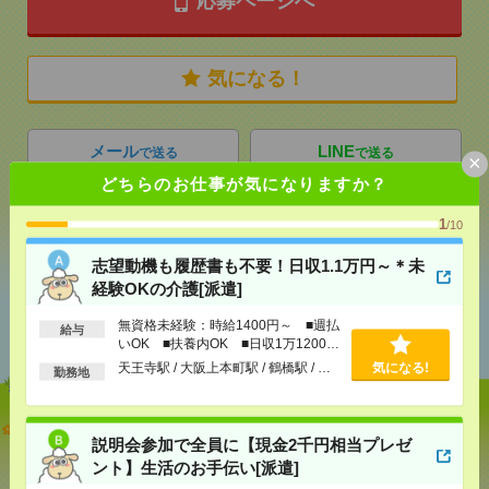
応募ページへ
気になる！
メール
LINE
で送る
で送る
×
どちらのお仕事が気になりますか？
1
/10
シェア
ツイート
ブックマーク
志望動機も履歴書も不要！日収1.1万円～＊未
経験OKの介護[派遣]
あなたの閲覧履歴からの
無資格未経験：時給1400円～ ■週払
おすすめ
給与
いOK ■扶養内OK ■日収1万1200円
以上
天王寺駅 / 大阪上本町駅 / 鶴橋駅 / …
気になる!
勤務地
志望動機も履歴書も不要！日収1.1万円～＊未経験OK
説明会参加で全員に【現金2千円相当プレゼ
の介護[派遣]
ント】生活のお手伝い[派遣]
[給 与]
無資格未経験：時給1400円～ ■週払い