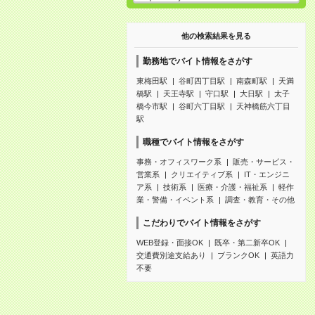
他の検索結果を見る
勤務地でバイト情報をさがす
東梅田駅
谷町四丁目駅
南森町駅
天満
橋駅
天王寺駅
守口駅
大日駅
太子
橋今市駅
谷町六丁目駅
天神橋筋六丁目
駅
職種でバイト情報をさがす
事務・オフィスワーク系
販売・サービス・
営業系
クリエイティブ系
IT・エンジニ
ア系
技術系
医療・介護・福祉系
軽作
業・警備・イベント系
調査・教育・その他
こだわりでバイト情報をさがす
WEB登録・面接OK
既卒・第二新卒OK
交通費別途支給あり
ブランクOK
英語力
不要