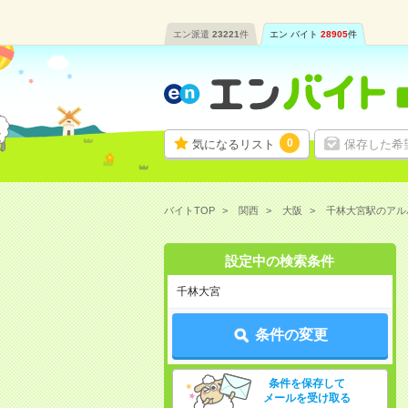
エン派遣
23221
件
エン バイト
28905
件
0
気になるリスト
保存した希
バイトTOP
関西
大阪
千林大宮駅のアル
設定中の検索条件
千林大宮
条件の変更
条件を保存して
メールを受け取る