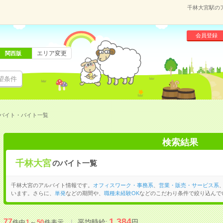
千林大宮駅の
会員登録
エリア変更
関西版
望条件
バイト・バイト一覧
検索結果
千林大宮
のバイト一覧
千林大宮のアルバイト情報です。
オフィスワーク・事務系
、
営業・販売・サービス系
います。さらに、
単発
などの期間や、
職種未経験OK
などのこだわり条件で絞り込んで
1,384
77
平均時給:
円
件中
1
～
50
件表示