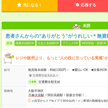
気になる！
応募する
未読
患者さんからの”ありがとう”がうれしい＊無資
派遣
職種未経験OK
社会人未経験OK
ブランクOK
WEB登録・面接OK
レジや販売より、もっと“人の役に立っている実感”がほ
無資格未経験：時給1350円～ ■週払いOK ■扶養内OK
給与
交通費別途支給あり
交通費全額支給
交通費
大阪市旭区
勤務地
千林大宮駅
/
関目高殿駅
/
新森古市駅
/
…
≪自宅からドアtoドアで30分以内！≫ご希望の勤務地を紹