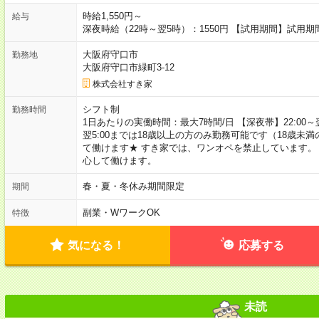
時給1,550円～
給与
深夜時給（22時～翌5時）：1550円 【試用期間】試用
大阪府守口市
勤務地
大阪府守口市緑町3-12
株式会社すき家
シフト制
勤務時間
1日あたりの実働時間：最大7時間/日 【深夜帯】22:00～翌5:
翌5:00までは18歳以上の方のみ勤務可能です（18歳未
て働けます★ すき家では、ワンオペを禁止しています。
心して働けます。
春・夏・冬休み期間限定
期間
副業・WワークOK
特徴
気になる！
応募する
未読