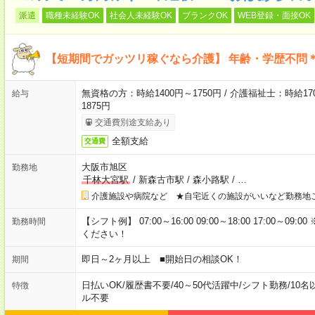
派遣
職種未経験OK
社会人未経験OK
ブランクOK
WEB登録・面接OK
【短期間でガッツリ稼ぐなら介護】 年齢・学歴不問＊
無資格の方：時給1400円～1750円 / 介護福祉士：時給170
給与
1875円
交通費別途支給あり
全額支給
交通費
大阪市旭区
勤務地
千林大宮駅
/
新森古市駅
/
森小路駅
/
…
介護施設や病院など ★自宅近くの施設がいいなど勤務地
【シフト例】 07:00～16:00 09:00～18:00 17:00
勤務時間
ください！
即日～2ヶ月以上 ■開始日の相談OK！
期間
日払いOK
/
履歴書不要
/
40～50代活躍中
/
シフト勤務
/
10名
特徴
ル不要