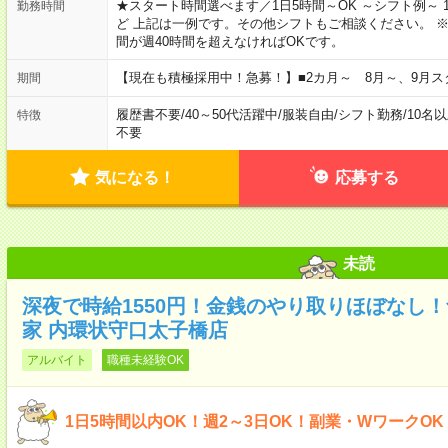
★スタート時間選べます／1日5時間～OK ～シフト例～ 10:00～15:
勤務時間
ど 上記は一例です。その他シフトもご相談ください。 
間が週40時間を超えなければOKです。
【現在も積極採用中！急募！】■2カ月～ 8月～、9月ス
期間
履歴書不要
/
40～50代活躍中
/
服装自由
/
シフト勤務
/
10名
特徴
不要
気になる！
応募する
未読
深夜で時給1550円！金銭のやり取りほぼなし
家 内環状守口太子橋店
アルバイト
職種未経験OK
1日5時間以内OK！週2～3日OK！副業・WワークO