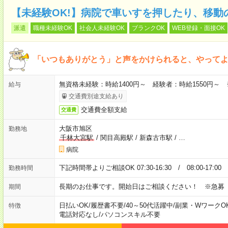
【未経験OK!】病院で車いすを押したり、移動
派遣
職種未経験OK
社会人未経験OK
ブランクOK
WEB登録・面接OK
「いつもありがとう」と声をかけられると、やってよ
無資格未経験：時給1400円～ 経験者：時給1550円～
給与
交通費別途支給あり
交通費全額支給
交通費
大阪市旭区
勤務地
千林大宮駅
/
関目高殿駅
/
新森古市駅
/
…
病院
下記時間帯よりご相談OK 07:30-16:30 / 08:00-17:0
勤務時間
長期のお仕事です。開始日はご相談ください！ ※急募
期間
日払いOK
/
履歴書不要
/
40～50代活躍中
/
副業・WワークO
特徴
電話対応なし
/
パソコンスキル不要