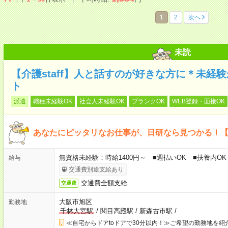
1
2
次へ
未読
【介護staff】人と話すのが好きな方に＊未経
ト
派遣
職種未経験OK
社会人未経験OK
ブランクOK
WEB登録・面接OK
あなたにピッタリなお仕事が、日研なら見つかる！
無資格未経験：時給1400円～ ■週払いOK ■扶養内OK 
給与
交通費別途支給あり
交通費全額支給
交通費
大阪市旭区
勤務地
千林大宮駅
/
関目高殿駅
/
新森古市駅
/
…
≪自宅からドアtoドアで30分以内！≫ご希望の勤務地を紹