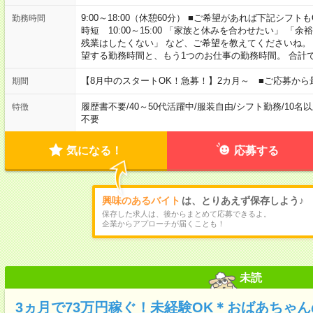
9:00～18:00（休憩60分） ■ご希望があれば下記シフトもOK！ 
勤務時間
時短 10:00～15:00 「家族と休みを合わせたい」 
残業はしたくない」 など、ご希望を教えてくださいね。
望する勤務時間と、もう1つのお仕事の勤務時間。 合計
【8月中のスタートOK！急募！】2カ月～ ■ご応募から
期間
履歴書不要
/
40～50代活躍中
/
服装自由
/
シフト勤務
/
10名
特徴
不要
気になる！
応募する
興味のあるバイト
は、とりあえず保存しよう♪
保存した求人は、後からまとめて応募できるよ。
企業からアプローチが届くことも！
未読
3ヵ月で73万円稼ぐ！未経験OK＊おばあちゃ