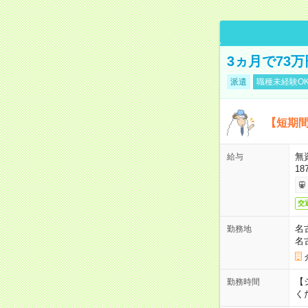
3ヵ月で73
派遣
職種未経験O
【短期間
無
給与
18
交
名
勤務地
名
【シ
勤務時間
く