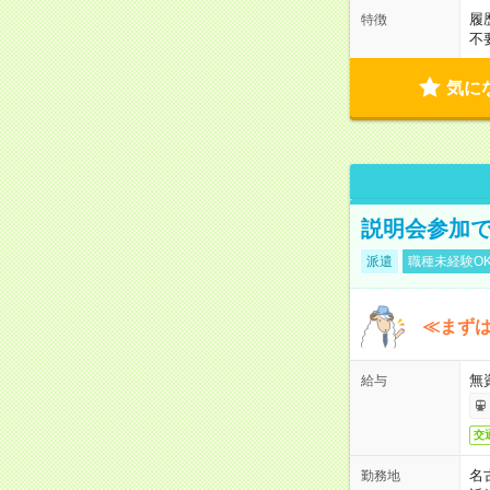
履
特徴
不
気に
説明会参加で
派遣
職種未経験O
≪まずは
無
給与
交
名
勤務地