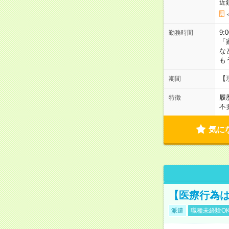
近
9:
勤務時間
「
な
も
【
期間
履
特徴
不
気に
【医療行為は
派遣
職種未経験O