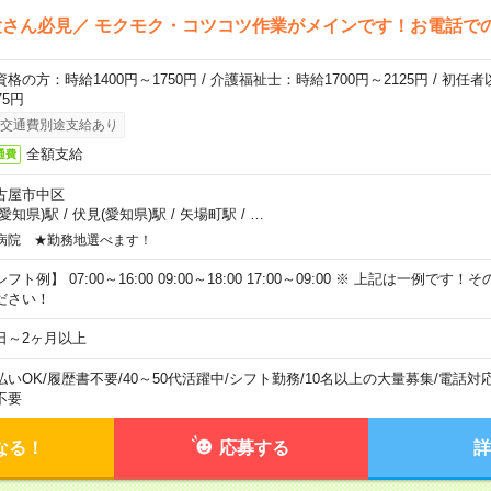
さん必見／ モクモク・コツコツ作業がメインです！お電話で
資格の方：時給1400円～1750円 / 介護福祉士：時給1700円～2125円 / 初任
75円
交通費別途支給あり
全額支給
通費
古屋市中区
(愛知県)駅
/
伏見(愛知県)駅
/
矢場町駅
/
…
病院 ★勤務地選べます！
フト例】 07:00～16:00 09:00～18:00 17:00～09:00 ※ 上記は一例で
ださい！
日～2ヶ月以上
払いOK
/
履歴書不要
/
40～50代活躍中
/
シフト勤務
/
10名以上の大量募集
/
電話対
不要
なる！
応募する
詳