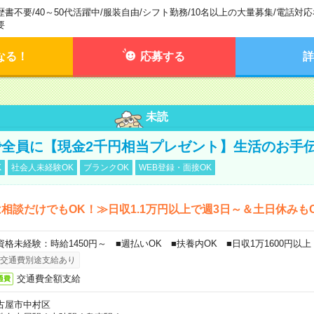
歴書不要
/
40～50代活躍中
/
服装自由
/
シフト勤務
/
10名以上の大量募集
/
電話対応
要
なる！
応募する
詳
未読
全員に【現金2千円相当プレゼント】生活のお手
K
社会人未経験OK
ブランクOK
WEB登録・面接OK
相談だけでもOK！≫日収1.1万円以上で週3日～＆土日休みも
資格未経験：時給1450円～ ■週払いOK ■扶養内OK ■日収1万1600円以上
交通費別途支給あり
交通費全額支給
通費
古屋市中村区