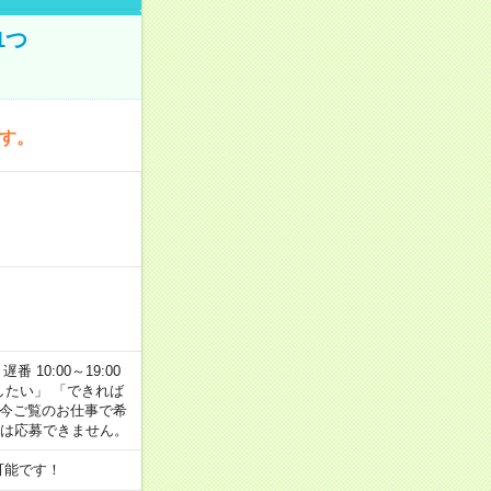
1つ
です。
番 10:00～19:00
がしたい」 「できれば
 今ご覧のお仕事で希
合は応募できません。
可能です！