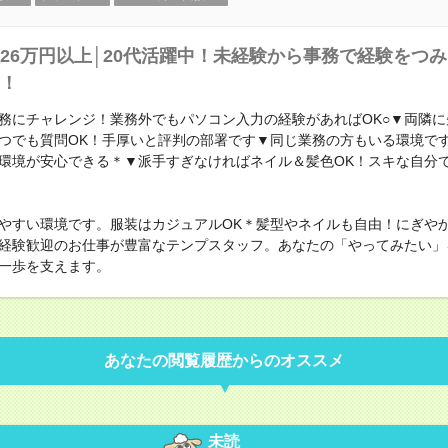
26万円以上│20代活躍中！未経験から事務で経験をつ
！
務にチャレンジ！業務外でもパソコン入力の経験があればOK○▼両隣に
つでも質問OK！手厚いと評判の部署です▼同じ業務の方もいる環境です
環境が安心できる＊▼派手すぎなければネイル＆髪色OK！スキな自分
やすい環境です。服装はカジュアルOK＊髪型やネイルも自由！にぎや
経験歓迎のお仕事が豊富なテンプスタッフ。あなたの「やってみたい」
一歩を支えます。
あなたの閲覧履歴からのオススメ
未読