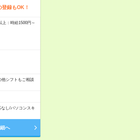
の登録もOK！
者以上：時給1500円～
す！その他シフトもご相談
応なし
/
パソコンスキ
細へ