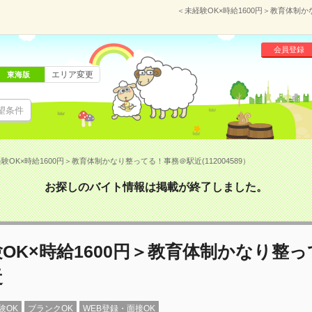
＜未経験OK×時給1600円＞教育体制か
会員登録
エリア変更
東海版
望条件
験OK×時給1600円＞教育体制かなり整ってる！事務＠駅近(112004589）
お探しのバイト情報は掲載が終了しました。
OK×時給1600円＞教育体制かなり整
近
験OK
ブランクOK
WEB登録・面接OK