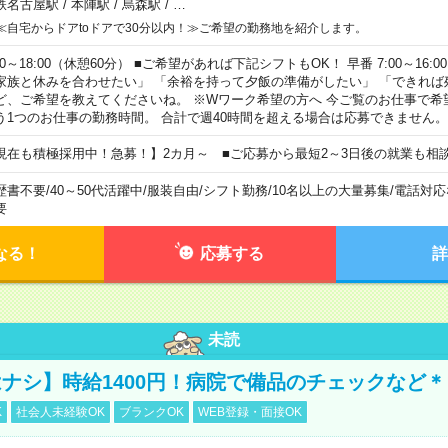
鉄名古屋駅
/
本陣駅
/
烏森駅
/
…
≪自宅からドアtoドアで30分以内！≫ご希望の勤務地を紹介します。
00～18:00（休憩60分） ■ご希望があれば下記シフトもOK！ 早番 7:00～16:00 遅
家族と休みを合わせたい」 「余裕を持って夕飯の準備がしたい」 「できれば
ど、ご希望を教えてくださいね。 ※Wワーク希望の方へ 今ご覧のお仕事で希
う1つのお仕事の勤務時間。 合計で週40時間を超える場合は応募できません。
現在も積極採用中！急募！】2カ月～ ■ご応募から最短2～3日後の就業も相
歴書不要
/
40～50代活躍中
/
服装自由
/
シフト勤務
/
10名以上の大量募集
/
電話対応
要
なる！
応募する
詳
未読
ナシ】時給1400円！病院で備品のチェックなど＊
K
社会人未経験OK
ブランクOK
WEB登録・面接OK