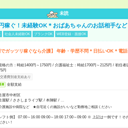
未読
万円稼ぐ！未経験OK＊おばあちゃんのお話相手など
K
社会人未経験OK
ブランクOK
WEB登録・面接OK
でガッツリ稼ぐなら介護】 年齢・学歴不問＊日払いOK＊電話
資格の方：時給1400円～1750円 / 介護福祉士：時給1700円～2125円 / 初任
75円
交通費別途支給あり
全額支給
通費
古屋市中村区
古屋駅
/
ささしまライブ駅
/
本陣駅
/
…
介護施設や病院など ★自宅近くの施設がいいなど勤務地ご相談ください
フト例】 07:00～16:00 09:00～18:00 17:00～09:00 ※ 上記は一例で
ださい！