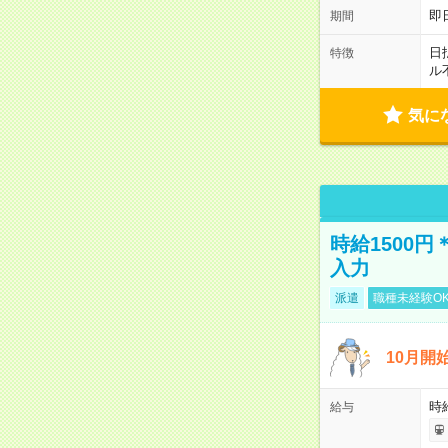
即
期間
日
特徴
ル
気に
時給1500
入力
派遣
職種未経験O
10月開
時
給与