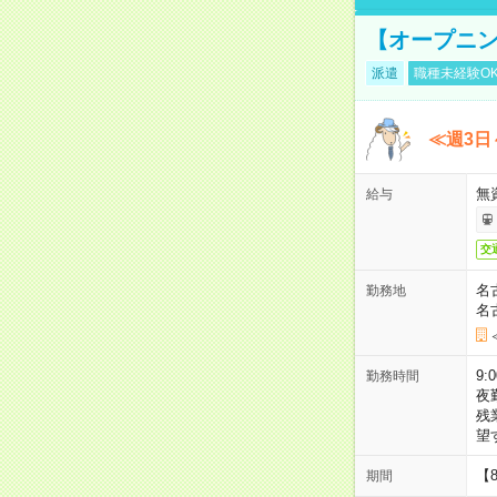
【オープニン
派遣
職種未経験O
≪週3日
無
給与
交
名
勤務地
名
9:
勤務時間
夜
残
望
【
期間