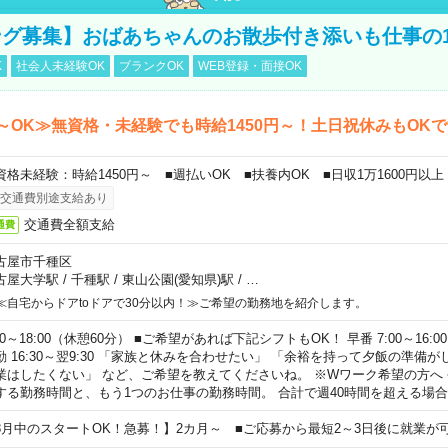
グ募集】おばあちゃんのお散歩付き添いも仕事の
K
社会人未経験OK
ブランクOK
WEB登録・面接OK
～OK≫無資格・未経験でも時給1450円～！土日祝休みもOK
資格未経験：時給1450円～ ■週払いOK ■扶養内OK ■日収1万1600円以上
交通費別途支給あり
交通費全額支給
通費
古屋市千種区
古屋大学駅
/
千種駅
/
東山公園(愛知県)駅
/
…
≪自宅からドアtoドアで30分以内！≫ご希望の勤務地を紹介します。
00～18:00（休憩60分） ■ご希望があれば下記シフトもOK！ 早番 7:00～16:00 遅
勤 16:30～翌9:30 「家族と休みを合わせたい」 「余裕を持って夕飯の準備
業はしたくない」 など、ご希望を教えてくださいね。 ※Wワーク希望の方へ
する勤務時間と、もう1つのお仕事の勤務時間。 合計で週40時間を超える場
8月中のスタートOK！急募！】2カ月～ ■ご応募から最短2～3日後に就業が