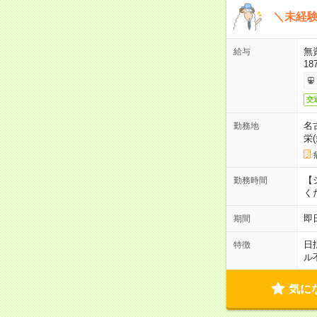
＼未経験
無
給与
18
交
名
勤務地
栄
【シ
勤務時間
く
即
期間
日
特徴
ル
気に