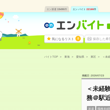
エン派遣
15490
件
エン バイト
22168
件
0
気になるリスト
保存した希
バイトTOP
東海
愛知県
東区
＜未経
掲載日 :
2026
/
07
/
23
＜未経験
務＠駅
派遣
職種未経