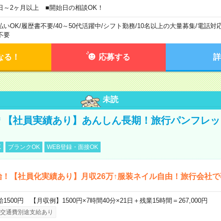
日～2ヶ月以上 ■開始日の相談OK！
払いOK
/
履歴書不要
/
40～50代活躍中
/
シフト勤務
/
10名以上の大量募集
/
電話対
不要
なる！
応募する
詳
未読
円＊【社員実績あり】あんしん長期！旅行パンフレ
K
ブランクOK
WEB登録・面接OK
始！【社員化実績あり】月収26万↑服装ネイル自由！旅行会社で
給1500円 【月収例】1500円×7時間40分×21日＋残業15時間＝267,000円
交通費別途支給あり