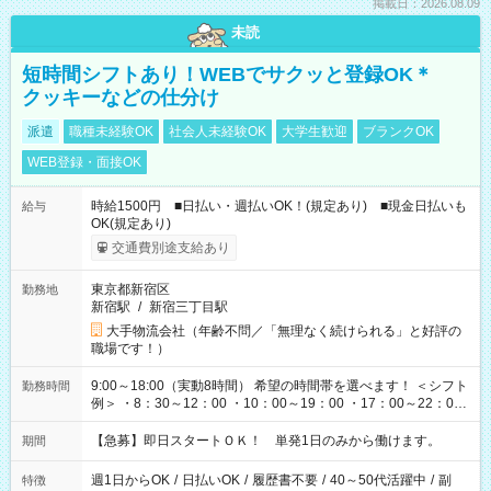
掲載日：2026.08.09
未読
短時間シフトあり！WEBでサクッと登録OK＊
クッキーなどの仕分け
派遣
職種未経験OK
社会人未経験OK
大学生歓迎
ブランクOK
WEB登録・面接OK
時給1500円 ■日払い・週払いOK！(規定あり) ■現金日払いも
給与
OK(規定あり)
交通費別途支給あり
東京都新宿区
勤務地
新宿駅
/
新宿三丁目駅
大手物流会社（年齢不問／「無理なく続けられる」と好評の
職場です！）
9:00～18:00（実動8時間） 希望の時間帯を選べます！ ＜シフト
勤務時間
例＞ ・8：30～12：00 ・10：00～19：00 ・17：00～22：00
・13：00～22：00 ・22：00～翌6：00 など
【急募】即日スタートＯＫ！ 単発1日のみから働けます。
期間
週1日からOK
/
日払いOK
/
履歴書不要
/
40～50代活躍中
/
副
特徴