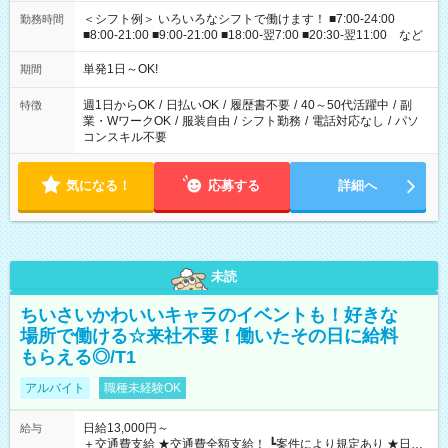
＜シフト例＞ いろいろなシフトで働けます！ ■7:00-24:00
勤務時間
■8:00-21:00 ■9:00-21:00 ■18:00-翌7:00 ■20:30-翌11:00 など
単発1日～OK!
期間
週1日からOK
/
日払いOK
/
履歴書不要
/
40～50代活躍中
/
副
特徴
業・WワークOK
/
服装自由
/
シフト勤務
/
電話対応なし
/
パソ
コンスキル不要
気になる！
応募する
詳細へ
未読
ちいさいかわいいキャラのイベントも！好きな
場所で働ける☆来社不要！働いたその日に給料
もらえる◎/T1
アルバイト
職種未経験OK
日給13,000円～
給与
＋交通費支給 ★交通費全額支給！ ┗案件により規定あり ★日払