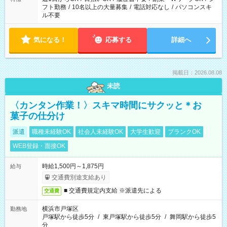
フト勤務
/
10名以上の大量募集
/
電話対応なし
/
パソコンスキ
ル不要
気になる！
応募する
詳細へ
掲載日：2026.08.08
未読
〈カンタン作業！〉スキマ時間にサクッと＊お
菓子の仕分け
派遣
職種未経験OK
社会人未経験OK
大学生歓迎
ブランクOK
WEB登録・面接OK
時給1,500円～1,875円
給与
交通費別途支給あり
■ 交通費規定内支給 ※派遣先による
交通費
横浜市戸塚区
勤務地
戸塚駅から徒歩5分
/
東戸塚駅から徒歩5分
/
舞岡駅から徒歩5
分