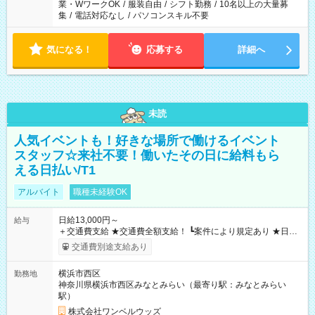
業・WワークOK
/
服装自由
/
シフト勤務
/
10名以上の大量募
集
/
電話対応なし
/
パソコンスキル不要
気になる！
応募する
詳細へ
未読
人気イベントも！好きな場所で働けるイベント
スタッフ☆来社不要！働いたその日に給料もら
える日払い/T1
アルバイト
職種未経験OK
日給13,000円～
給与
＋交通費支給 ★交通費全額支給！ ┗案件により規定あり ★日払
いOK！（規定あり） ┗働いたその日に現金GET♪ お仕事後はコ
交通費別途支給あり
ンビニATMから 日払い分を引き落とせます！ 【試用期間】試
用期間なし
横浜市西区
勤務地
神奈川県横浜市西区みなとみらい（最寄り駅：みなとみらい
駅）
株式会社ワンベルウッズ