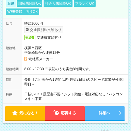
派遣
職種未経験OK
社会人未経験OK
ブランクOK
WEB登録・面接OK
時給1600円
給与
交通費別途支給あり
交通費支給有り
交通費
横浜市西区
勤務地
平沼橋駅から徒歩12分
素材系メーカー
8:00～17:30 ※表記のうち実働8時間です。
勤務時間
長期【ご応募から1週間以内(最短2日目)のスピード就業が可能】
期間
即日～
日払いOK
/
履歴書不要
/
シフト勤務
/
電話対応なし
/
パソコン
特徴
スキル不要
気になる！
応募する
詳細へ