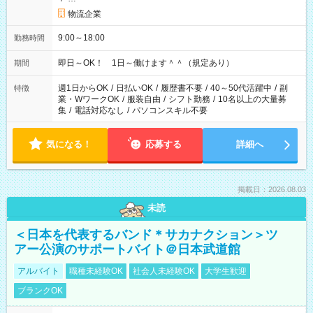
物流企業
9:00～18:00
勤務時間
即日～OK！ 1日～働けます＾＾（規定あり）
期間
週1日からOK
/
日払いOK
/
履歴書不要
/
40～50代活躍中
/
副
特徴
業・WワークOK
/
服装自由
/
シフト勤務
/
10名以上の大量募
集
/
電話対応なし
/
パソコンスキル不要
気になる！
応募する
詳細へ
掲載日：2026.08.03
未読
＜日本を代表するバンド＊サカナクション＞ツ
アー公演のサポートバイト＠日本武道館
アルバイト
職種未経験OK
社会人未経験OK
大学生歓迎
ブランクOK