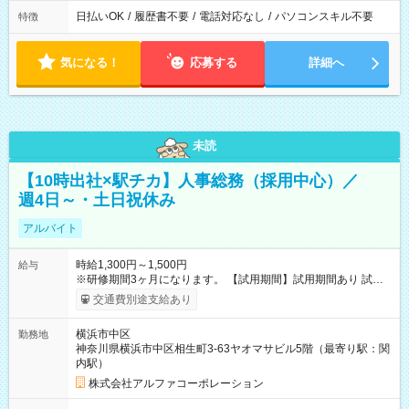
日払いOK
/
履歴書不要
/
電話対応なし
/
パソコンスキル不要
特徴
気になる！
応募する
詳細へ
未読
【10時出社×駅チカ】人事総務（採用中心）／
週4日～・土日祝休み
アルバイト
時給1,300円～1,500円
給与
※研修期間3ヶ月になります。 【試用期間】試用期間あり 試用
期間の長さ：3ヶ月 雇用形態、給与は本採用時と同じです。
交通費別途支給あり
横浜市中区
勤務地
神奈川県横浜市中区相生町3-63ヤオマサビル5階（最寄り駅：関
内駅）
株式会社アルファコーポレーション