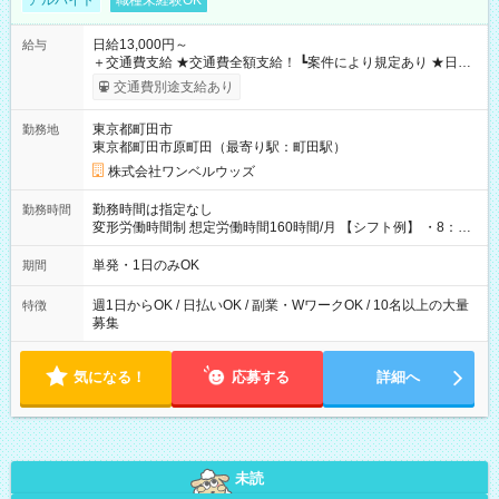
アルバイト
職種未経験OK
日給13,000円～
給与
＋交通費支給 ★交通費全額支給！ ┗案件により規定あり ★日払
いOK！（規定あり） ┗働いたその日に現金GET♪ お仕事後はコ
交通費別途支給あり
ンビニATMから 日払い分を引き落とせます！ 【試用期間】試
用期間なし
東京都町田市
勤務地
東京都町田市原町田（最寄り駅：町田駅）
株式会社ワンベルウッズ
勤務時間は指定なし
勤務時間
変形労働時間制 想定労働時間160時間/月 【シフト例】 ・8：00
～21：00
単発・1日のみOK
期間
週1日からOK / 日払いOK / 副業・WワークOK / 10名以上の大量
特徴
募集
気になる！
応募する
詳細へ
未読