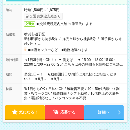
時給1,500円～1,875円
給与
交通費別途支給あり
■ 交通費規定内支給 ※派遣先による
交通費
横浜市磯子区
勤務地
新杉田駅から徒歩5分
/
洋光台駅から徒歩5分
/
磯子駅から徒
歩5分
/
…
■物流センターなど ■勤務地選べます
＜1日3時間～OK！＞ ▼ 例えば… ▼ 15:00～18:00 15:00～
勤務時間
22:00 17:00～22:00 など こちら以外の時間もお気軽にご相談く
ださい！
単発1日～！ ★勤務開始日や期間はお気軽にご相談くださ
期間
い！ ＃8月～ ＃9月～
週1日からOK
/
日払いOK
/
履歴書不要
/
40～50代活躍中
/
副
特徴
業・WワークOK
/
服装自由
/
シフト勤務
/
10名以上の大量募
集
/
電話対応なし
/
パソコンスキル不要
気になる！
応募する
詳細へ