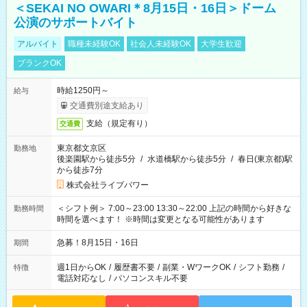
＜SEKAI NO OWARI＊8月15日・16日＞ドーム
公演のサポートバイト
アルバイト
職種未経験OK
社会人未経験OK
大学生歓迎
ブランクOK
時給1250円～
給与
交通費別途支給あり
支給（規定有り）
交通費
東京都文京区
勤務地
後楽園駅から徒歩5分
/
水道橋駅から徒歩5分
/
春日(東京都)駅
から徒歩7分
株式会社ライブパワー
＜シフト例＞ 7:00～23:00 13:30～22:00 上記の時間から好きな
勤務時間
時間を選べます！ ※時間は変更となる可能性があります
急募！8月15日・16日
期間
週1日からOK
/
履歴書不要
/
副業・WワークOK
/
シフト勤務
/
特徴
電話対応なし
/
パソコンスキル不要