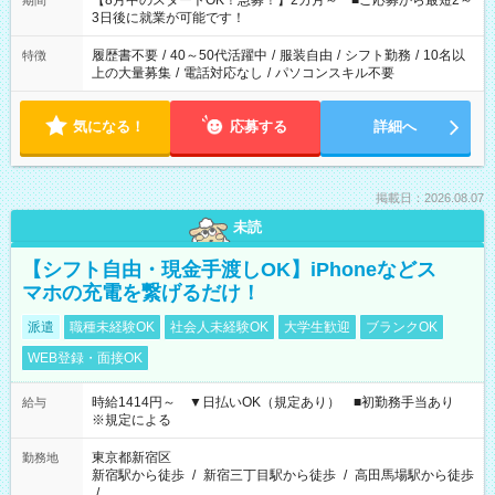
【8月中のスタートOK！急募！】2カ月～ ■ご応募から最短2～
期間
ね。 ※Wワーク希望の方へ 今ご覧のお仕事で希望する勤務時間
3日後に就業が可能です！
と、もう1つのお仕事の勤務時間。 合計で週40時間を超える場
合は応募できません。
履歴書不要
/
40～50代活躍中
/
服装自由
/
シフト勤務
/
10名以
特徴
上の大量募集
/
電話対応なし
/
パソコンスキル不要
気になる！
応募する
詳細へ
掲載日：2026.08.07
未読
【シフト自由・現金手渡しOK】iPhoneなどス
マホの充電を繋げるだけ！
派遣
職種未経験OK
社会人未経験OK
大学生歓迎
ブランクOK
WEB登録・面接OK
時給1414円～ ▼日払いOK（規定あり） ■初勤務手当あり
給与
※規定による
東京都新宿区
勤務地
新宿駅から徒歩
/
新宿三丁目駅から徒歩
/
高田馬場駅から徒歩
/
…