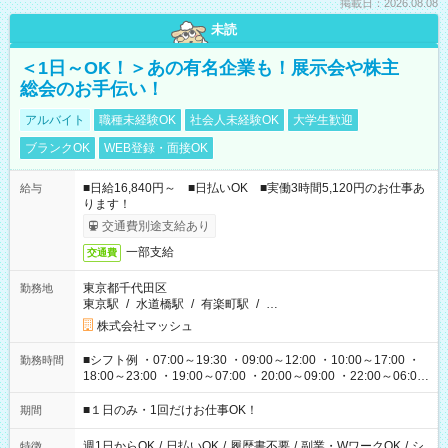
掲載日：2026.08.08
未読
＜1日～OK！＞あの有名企業も！展示会や株主
総会のお手伝い！
アルバイト
職種未経験OK
社会人未経験OK
大学生歓迎
ブランクOK
WEB登録・面接OK
■日給16,840円～ ■日払いOK ■実働3時間5,120円のお仕事あ
給与
ります！
交通費別途支給あり
一部支給
交通費
東京都千代田区
勤務地
東京駅
/
水道橋駅
/
有楽町駅
/
…
株式会社マッシュ
■シフト例 ・07:00～19:30 ・09:00～12:00 ・10:00～17:00 ・
勤務時間
18:00～23:00 ・19:00～07:00 ・20:00～09:00 ・22:00～06:00
etc ★最短で3時間で5,120円のお仕事から 15時間で2万円近く稼
げるお仕事も！ ご希望のお時間に合わせてご紹介！ ※シフトは
■１日のみ・1回だけお仕事OK！
期間
現場によって異なります。 ※勿論、休憩時間はあるのでご安心
ください！
週1日からOK
/
日払いOK
/
履歴書不要
/
副業・WワークOK
/
シ
特徴