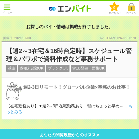
0
メニュー
気になる！
ログイン
お探しのバイト情報は掲載が終了しました。
掲載日 :2026
/
07
/
08
No.TEMPGT26-0501270
【週2～3在宅＆16時台定時】スケジュール管
理＆パワポで資料作成など事務サポート
派遣
職種未経験OK
ブランクOK
WEB登録・面接OK
週2-3日リモート！グローバル企業×事務のお仕事！
【在宅勤務あり】▼週2～3日在宅勤務あり 朝はちょっと早め～
...も
っとみる
あなたの閲覧履歴からのオススメ