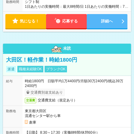
シフト制
勤務時間
1日あたりの実働時間：最大8時間/日 1日あたりの実働時間：7～
8時間 シフト例 ・10時00分～19時00分 ・10時00分～18時00分
気になる！
応募する
詳細へ
未読
大田区！軽作業！時給1800円
派遣
職種未経験OK
ブランクOK
時給1800円 日額平均1万4400円/月額30万2400円/残込39万
給与
2400円
交通費別途支給あり
交通費支給（規定あり）
交通費
東京都大田区
勤務地
流通センター駅から車
倉庫
【日勤】 8:30～17:30（実働8時間/休憩60分）
勤務時間