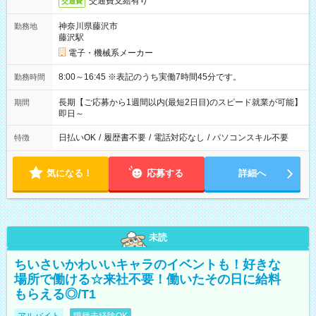
交通費支給有り
交通費
神奈川県藤沢市
勤務地
藤沢駅
電子・機械系メーカー
8:00～16:45 ※表記のうち実働7時間45分です。
勤務時間
長期【ご応募から1週間以内(最短2日目)のスピード就業が可能】
期間
即日～
日払いOK
/
履歴書不要
/
電話対応なし
/
パソコンスキル不要
特徴
気になる！
応募する
詳細へ
未読
ちいさいかわいいキャラのイベントも！好きな
場所で働ける☆来社不要！働いたその日に給料
もらえる◎/T1