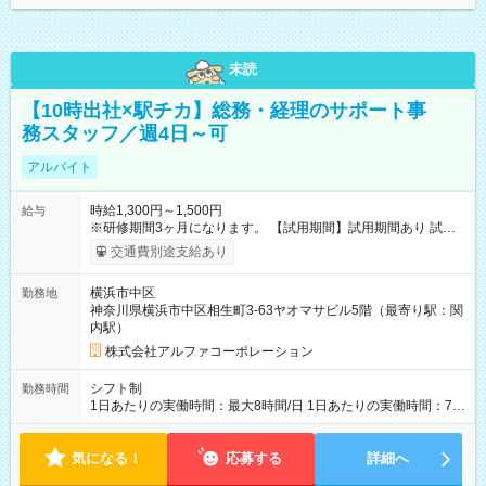
未読
【10時出社×駅チカ】総務・経理のサポート事
務スタッフ／週4日～可
アルバイト
時給1,300円～1,500円
給与
※研修期間3ヶ月になります。 【試用期間】試用期間あり 試用
期間の長さ：3ヶ月 雇用形態、給与は本採用時と同じです。
交通費別途支給あり
横浜市中区
勤務地
神奈川県横浜市中区相生町3-63ヤオマサビル5階（最寄り駅：関
内駅）
株式会社アルファコーポレーション
シフト制
勤務時間
1日あたりの実働時間：最大8時間/日 1日あたりの実働時間：7～
8時間 シフト例 ・10時00分～19時00分 ・10時00分～18時00分
気になる！
応募する
詳細へ