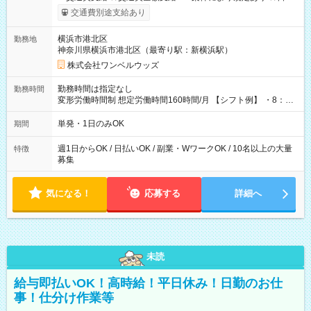
いOK！（規定あり） ┗働いたその日に現金GET♪ お仕事後はコ
交通費別途支給あり
ンビニATMから 日払い分を引き落とせます！ 【試用期間】試
用期間なし
横浜市港北区
勤務地
神奈川県横浜市港北区（最寄り駅：新横浜駅）
株式会社ワンベルウッズ
勤務時間は指定なし
勤務時間
変形労働時間制 想定労働時間160時間/月 【シフト例】 ・8：00
～21：00
単発・1日のみOK
期間
週1日からOK / 日払いOK / 副業・WワークOK / 10名以上の大量
特徴
募集
気になる！
応募する
詳細へ
未読
給与即払いOK！高時給！平日休み！日勤のお仕
事！仕分け作業等