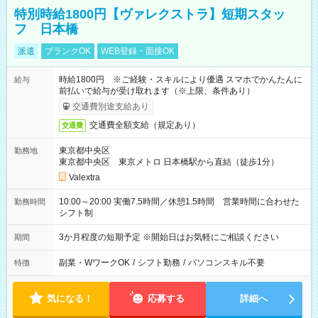
特別時給1800円【ヴァレクストラ】短期スタッ
フ 日本橋
派遣
ブランクOK
WEB登録・面接OK
時給1800円 ※ご経験・スキルにより優遇 スマホでかんたんに
給与
前払いで給与が受け取れます（※上限、条件あり）
交通費別途支給あり
交通費全額支給（規定あり）
交通費
東京都中央区
勤務地
東京都中央区 東京メトロ 日本橋駅から直結（徒歩1分）
Valextra
10:00～20:00 実働7.5時間／休憩1.5時間 営業時間に合わせた
勤務時間
シフト制
3か月程度の短期予定 ※開始日はお気軽にご相談ください
期間
副業・WワークOK
/
シフト勤務
/
パソコンスキル不要
特徴
気になる！
応募する
詳細へ