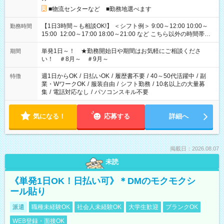
■物流センターなど ■勤務地選べます
【1日3時間～も相談OK!】 ＜シフト例＞ 9:00～12:00 10:00～
勤務時間
15:00 12:00～17:00 18:00～21:00 など こちら以外の時間帯も
お気軽にご相談ください！
単発1日～！ ★勤務開始日や期間はお気軽にご相談くださ
期間
い！ ＃8月～ ＃9月～
週1日からOK
/
日払いOK
/
履歴書不要
/
40～50代活躍中
/
副
特徴
業・WワークOK
/
服装自由
/
シフト勤務
/
10名以上の大量募
集
/
電話対応なし
/
パソコンスキル不要
気になる！
応募する
詳細へ
掲載日：2026.08.07
未読
《単発1日OK！日払い可》＊DMのモクモクシ
ール貼り
派遣
職種未経験OK
社会人未経験OK
大学生歓迎
ブランクOK
WEB登録・面接OK