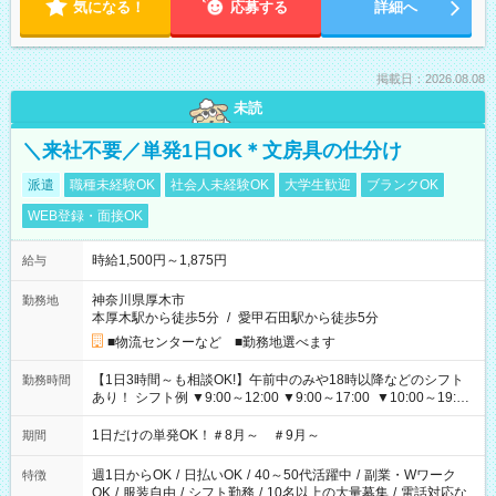
気になる！
応募する
詳細へ
掲載日：2026.08.08
未読
＼来社不要／単発1日OK＊文房具の仕分け
派遣
職種未経験OK
社会人未経験OK
大学生歓迎
ブランクOK
WEB登録・面接OK
時給1,500円～1,875円
給与
神奈川県厚木市
勤務地
本厚木駅から徒歩5分
/
愛甲石田駅から徒歩5分
■物流センターなど ■勤務地選べます
【1日3時間～も相談OK!】午前中のみや18時以降などのシフト
勤務時間
あり！ シフト例 ▼9:00～12:00 ▼9:00～17:00 ▼10:00～19:00
▼18:00～21:00
1日だけの単発OK！＃8月～ ＃9月～
期間
週1日からOK
/
日払いOK
/
40～50代活躍中
/
副業・Wワーク
特徴
OK
/
服装自由
/
シフト勤務
/
10名以上の大量募集
/
電話対応な