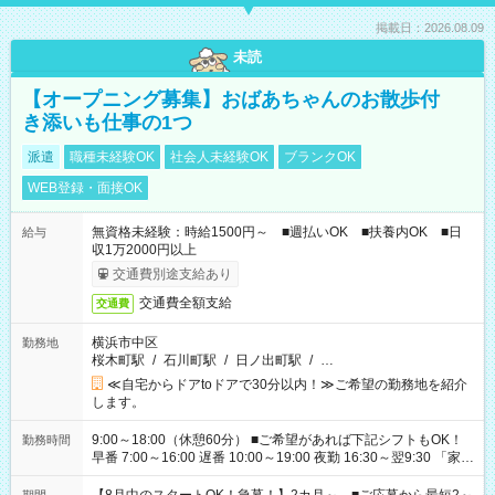
掲載日：2026.08.09
未読
【オープニング募集】おばあちゃんのお散歩付
き添いも仕事の1つ
派遣
職種未経験OK
社会人未経験OK
ブランクOK
WEB登録・面接OK
無資格未経験：時給1500円～ ■週払いOK ■扶養内OK ■日
給与
収1万2000円以上
交通費別途支給あり
交通費全額支給
交通費
横浜市中区
勤務地
桜木町駅
/
石川町駅
/
日ノ出町駅
/
…
≪自宅からドアtoドアで30分以内！≫ご希望の勤務地を紹介
します。
9:00～18:00（休憩60分） ■ご希望があれば下記シフトもOK！
勤務時間
早番 7:00～16:00 遅番 10:00～19:00 夜勤 16:30～翌9:30 「家族
と休みを合わせたい」 「余裕を持って夕飯の準備がしたい」
「できれば残業はしたくない」 など、ご希望を教えてください