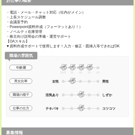
お仕事の概要
・電話・メール・チャット対応（社内がメイン）
・上長スケジュール調整
・会議室予約
・Powerpoint資料作成（フォーマットあり！）
・ノベルティ在庫管理
・株主向け説明会の準備・運営サポート
【OAスキル】
▼資料作成サポートで使用します！入力・修正・図挿入等できればOK
職場の雰囲気
年齢層
20代
30
40
50
60
男女比率
女性
男性
職場の様子
活気あり
しずか
仕事の仕方
テキパキ
コツコツ
募集情報