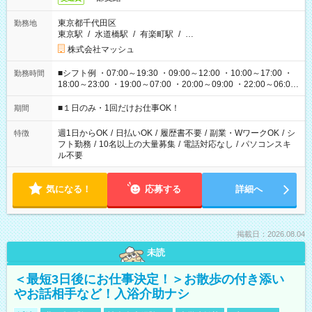
東京都千代田区
勤務地
東京駅
/
水道橋駅
/
有楽町駅
/
…
株式会社マッシュ
■シフト例 ・07:00～19:30 ・09:00～12:00 ・10:00～17:00 ・
勤務時間
18:00～23:00 ・19:00～07:00 ・20:00～09:00 ・22:00～06:00
etc ★最短で3時間で5,120円のお仕事から 15時間で2万円近く稼
げるお仕事も！ ご希望のお時間に合わせてご紹介！ ※シフトは
■１日のみ・1回だけお仕事OK！
期間
現場によって異なります。 ※勿論、休憩時間はあるのでご安心
ください！
週1日からOK
/
日払いOK
/
履歴書不要
/
副業・WワークOK
/
シ
特徴
フト勤務
/
10名以上の大量募集
/
電話対応なし
/
パソコンスキ
ル不要
気になる！
応募する
詳細へ
掲載日：2026.08.04
未読
＜最短3日後にお仕事決定！＞お散歩の付き添い
やお話相手など！入浴介助ナシ