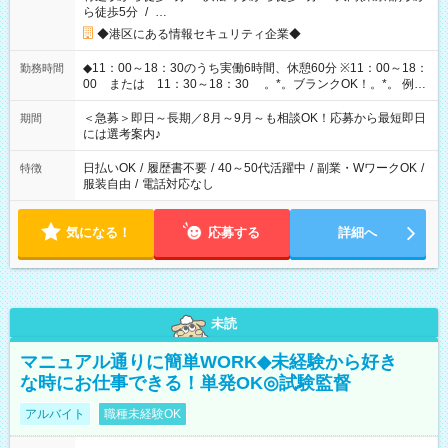
ら徒歩5分
/
…
◆港区にある情報セキュリティ企業◆
◆11：00～18：30のうち実働6時間、休憩60分 ※11：00～18：
勤務時間
00 または 11：30～18：30 。*。ブランクOK！。*。 例え
ば前職が、 在宅/財団法人/事務/コールセンター/受付/販売/カフェ
スタッフ スイーツ販売/ホテルフロント/化粧品販売/など 様々な
＜急募＞即日～長期／8月～9月～も相談OK！応募から最短即日
期間
業界から入社して活躍されています♪
には選考案内♪
日払いOK
/
履歴書不要
/
40～50代活躍中
/
副業・WワークOK
/
特徴
服装自由
/
電話対応なし
気になる！
応募する
詳細へ
未読
マニュアル通りに簡単WORK◆未経験から好き
な時にお仕事できる！単発OK◎試験監督
アルバイト
職種未経験OK