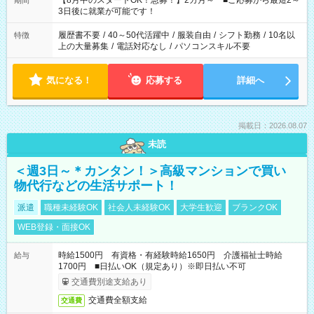
【8月中のスタートOK！急募！】2カ月～ ■ご応募から最短2～
期間
ね。 ※Wワーク希望の方へ 今ご覧のお仕事で希望する勤務時間
3日後に就業が可能です！
と、もう1つのお仕事の勤務時間。 合計で週40時間を超える場
合は応募できません。
履歴書不要
/
40～50代活躍中
/
服装自由
/
シフト勤務
/
10名以
特徴
上の大量募集
/
電話対応なし
/
パソコンスキル不要
気になる！
応募する
詳細へ
掲載日：2026.08.07
未読
＜週3日～＊カンタン！＞高級マンションで買い
物代行などの生活サポート！
派遣
職種未経験OK
社会人未経験OK
大学生歓迎
ブランクOK
WEB登録・面接OK
時給1500円 有資格・有経験時給1650円 介護福祉士時給
給与
1700円 ■日払いOK（規定あり）※即日払い不可
交通費別途支給あり
交通費全額支給
交通費