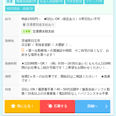
派遣
職種未経験OK
社会人未経験OK
大学生歓迎
ブランクOK
WEB登録・面接OK
時給1500円～ ■日払いOK（規定あり）※即日払い不可
給与
交通費別途支給あり
交通費全額支給
交通費
茨城県日立市
勤務地
日立駅
/
常陸多賀駅
/
大甕駅
/
…
＜選べる勤務地＞介護施設や病院 ※ご自宅の近くなど、お
好きな場所を選べます！
★1日5時間～OK！ （例）9:00～18:00のあいだ もちろん1日8時
勤務時間
間のお仕事もご紹介可能です！ご希望をお聞かせください！★
家庭の都合でお休みが必要な場合も遠慮なくご相談ください。
※週最低15時間以上の勤務が必要です
短期2ヵ月～のお仕事です。開始日はご相談ください！ ★急募
期間
です！
日払いOK
/
履歴書不要
/
40～50代活躍中
/
服装自由
/
シフト勤
特徴
務
/
10名以上の大量募集
/
電話対応なし
/
パソコンスキル不要
気になる！
応募する
詳細へ