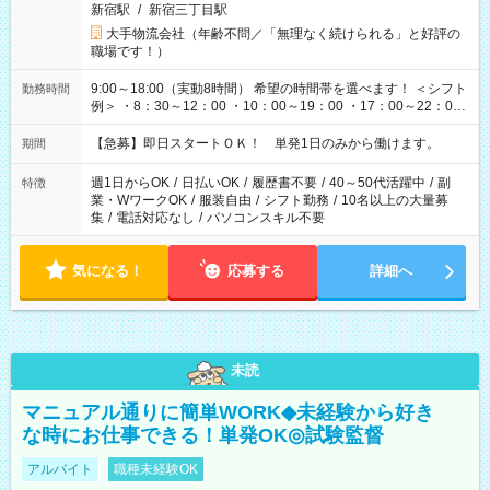
新宿駅
/
新宿三丁目駅
大手物流会社（年齢不問／「無理なく続けられる」と好評の
職場です！）
9:00～18:00（実動8時間） 希望の時間帯を選べます！ ＜シフト
勤務時間
例＞ ・8：30～12：00 ・10：00～19：00 ・17：00～22：00
・13：00～22：00 ・22：00～翌6：00 など
【急募】即日スタートＯＫ！ 単発1日のみから働けます。
期間
週1日からOK
/
日払いOK
/
履歴書不要
/
40～50代活躍中
/
副
特徴
業・WワークOK
/
服装自由
/
シフト勤務
/
10名以上の大量募
集
/
電話対応なし
/
パソコンスキル不要
気になる！
応募する
詳細へ
未読
マニュアル通りに簡単WORK◆未経験から好き
な時にお仕事できる！単発OK◎試験監督
アルバイト
職種未経験OK