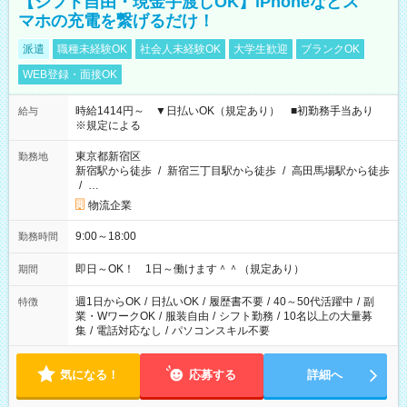
【シフト自由・現金手渡しOK】iPhoneなどス
マホの充電を繋げるだけ！
派遣
職種未経験OK
社会人未経験OK
大学生歓迎
ブランクOK
WEB登録・面接OK
時給1414円～ ▼日払いOK（規定あり） ■初勤務手当あり
給与
※規定による
東京都新宿区
勤務地
新宿駅から徒歩
/
新宿三丁目駅から徒歩
/
高田馬場駅から徒歩
/
…
物流企業
9:00～18:00
勤務時間
即日～OK！ 1日～働けます＾＾（規定あり）
期間
週1日からOK
/
日払いOK
/
履歴書不要
/
40～50代活躍中
/
副
特徴
業・WワークOK
/
服装自由
/
シフト勤務
/
10名以上の大量募
集
/
電話対応なし
/
パソコンスキル不要
気になる！
応募する
詳細へ