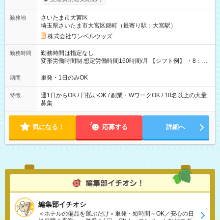
ンビニATMから 日払い分を引き落とせます！ 【試用期間】試
用期間なし
さいたま市大宮区
勤務地
埼玉県さいたま市大宮区錦町（最寄り駅：大宮駅）
株式会社ワンベルウッズ
勤務時間は指定なし
勤務時間
変形労働時間制 想定労働時間160時間/月 【シフト例】 ・8：00
～21：00
単発・1日のみOK
期間
週1日からOK / 日払いOK / 副業・WワークOK / 10名以上の大量
特徴
募集
気になる！
応募する
詳細へ
編集部イチオシ
＜ホテルの備品を運ぶだけ＞単発・短時間～OK／安心の日