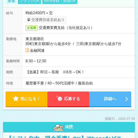
派遣
ブランクOK
WEB登録・面接OK
時給2400円＋交
給与
交通費別途支給あり
交通費実費支給（当社規定あり）
交通費
東京都港区
勤務地
田町(東京都)駅から徒歩4分
/
三田(東京都)駅から徒歩7分
金融関連
8:30～12:30
勤務時間
【急募】即日～長期 ※8月～OK！
期間
履歴書不要
/
40～50代活躍中
/
服装自由
特徴
気になる！
応募する
詳細へ
掲載日：2026.07.30
未読