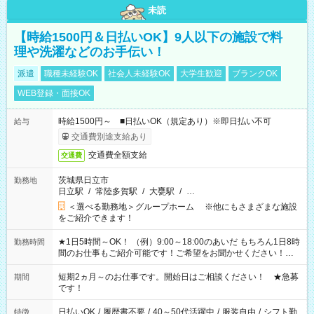
未読
【時給1500円＆日払いOK】9人以下の施設で料
理や洗濯などのお手伝い！
派遣
職種未経験OK
社会人未経験OK
大学生歓迎
ブランクOK
WEB登録・面接OK
時給1500円～ ■日払いOK（規定あり）※即日払い不可
給与
交通費別途支給あり
交通費全額支給
交通費
茨城県日立市
勤務地
日立駅
/
常陸多賀駅
/
大甕駅
/
…
＜選べる勤務地＞グループホーム ※他にもさまざまな施設
をご紹介できます！
★1日5時間～OK！ （例）9:00～18:00のあいだ もちろん1日8時
勤務時間
間のお仕事もご紹介可能です！ご希望をお聞かせください！★
家庭の都合でお休みが必要な場合も遠慮なくご相談ください。
※週最低15時間以上の勤務が必要です
短期2ヵ月～のお仕事です。開始日はご相談ください！ ★急募
期間
です！
日払いOK
/
履歴書不要
/
40～50代活躍中
/
服装自由
/
シフト勤
特徴