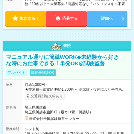
務
/
10名以上の大量募集
/
電話対応なし
/
パソコンスキル不要
気になる！
応募する
詳細へ
未読
マニュアル通りに簡単WORK◆未経験から好き
な時にお仕事できる！単発OK◎試験監督
アルバイト
職種未経験OK
時給1,300円～
給与
★交通費一部支給 時給1,300円～ ※試験・役割により手当あり
※勤務回数により昇給あり 【即給（前払い）オプションあ
交通費別途支給あり
り！】 希望される場合、勤務から1週間ほどで給与の一部を受け
取れます。 ※手数料418円がかかります。 【過去試験日の収入
埼玉県川越市
勤務地
例】 ・河合塾模擬試験 8:30～17:30（休憩1時間） 時給1,300円
埼玉県川越市脇田町（最寄り駅：川越駅）
×8時間＝日収10,400円＋交通費 ※当日の役割により時給＋100
円の場合あり ・国家試験 7:00～13:30（休憩なし） 時給1,300
株式会社全国試験運営センター
円（役割手当＋100円）×6時間＝日収8,400円＋交通費 【試用期
間】試用期間なし
シフト制
勤務時間
1日あたりの実働時間：最大7時間/日 09：00～17：00 ※勤務時