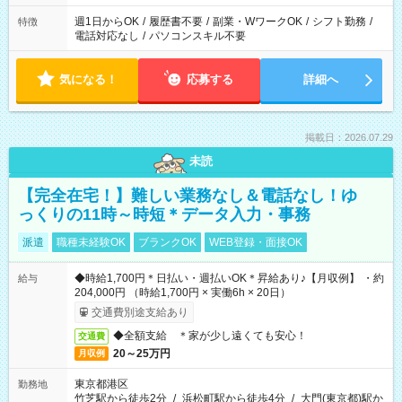
週1日からOK
/
履歴書不要
/
副業・WワークOK
/
シフト勤務
/
特徴
電話対応なし
/
パソコンスキル不要
気になる！
応募する
詳細へ
掲載日：2026.07.29
未読
【完全在宅！】難しい業務なし＆電話なし！ゆ
っくりの11時～時短＊データ入力・事務
派遣
職種未経験OK
ブランクOK
WEB登録・面接OK
◆時給1,700円＊日払い・週払いOK＊昇給あり♪【月収例】 ・約
給与
204,000円 （時給1,700円 × 実働6h × 20日）
交通費別途支給あり
◆全額支給 ＊家が少し遠くても安心！
交通費
20～25万円
月収例
東京都港区
勤務地
竹芝駅から徒歩2分
/
浜松町駅から徒歩4分
/
大門(東京都)駅か