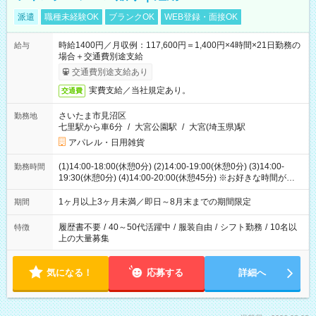
派遣
職種未経験OK
ブランクOK
WEB登録・面接OK
時給1400円／月収例：117,600円＝1,400円×4時間×21日勤務の
給与
場合＋交通費別途支給
交通費別途支給あり
実費支給／当社規定あり。
交通費
さいたま市見沼区
勤務地
七里駅から車6分
/
大宮公園駅
/
大宮(埼玉県)駅
アパレル・日用雑貨
(1)14:00-18:00(休憩0分) (2)14:00-19:00(休憩0分) (3)14:00-
勤務時間
19:30(休憩0分) (4)14:00-20:00(休憩45分) ※お好きな時間が選べ
ます
1ヶ月以上3ヶ月未満／即日～8月末までの期間限定
期間
履歴書不要
/
40～50代活躍中
/
服装自由
/
シフト勤務
/
10名以
特徴
上の大量募集
気になる！
応募する
詳細へ