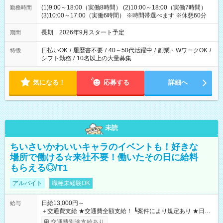
(1)9:00～18:00（実働8時間） (2)10:00～18:00（実働7時間）
勤務時間
(3)10:00～17:00（実働6時間） ※時間帯選べます ※休憩60分
長期 2026年9月スタート予定
期間
日払いOK
/
履歴書不要
/
40～50代活躍中
/
副業・WワークOK
/
特徴
シフト勤務
/
10名以上の大量募集
気になる！
応募する
詳細へ
未読
ちいさいかわいいキャラのイベントも！好きな
場所で働ける☆来社不要！働いたその日に給料
もらえる◎/T1
アルバイト
職種未経験OK
日給13,000円～
給与
＋交通費支給 ★交通費全額支給！ ┗案件により規定あり ★日払
いOK！（規定あり） ┗働いたその日に現金GET♪ お仕事後はコ
交通費別途支給あり