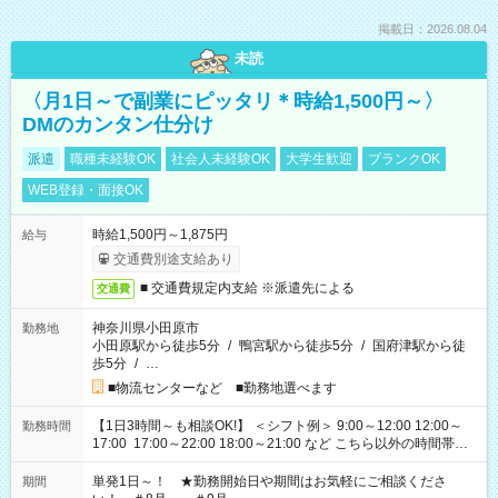
掲載日：2026.08.04
未読
〈月1日～で副業にピッタリ＊時給1,500円～〉
DMのカンタン仕分け
派遣
職種未経験OK
社会人未経験OK
大学生歓迎
ブランクOK
WEB登録・面接OK
時給1,500円～1,875円
給与
交通費別途支給あり
■ 交通費規定内支給 ※派遣先による
交通費
神奈川県小田原市
勤務地
小田原駅から徒歩5分
/
鴨宮駅から徒歩5分
/
国府津駅から徒
歩5分
/
…
■物流センターなど ■勤務地選べます
【1日3時間～も相談OK!】 ＜シフト例＞ 9:00～12:00 12:00～
勤務時間
17:00 17:00～22:00 18:00～21:00 など こちら以外の時間帯も
お気軽にご相談ください！
単発1日～！ ★勤務開始日や期間はお気軽にご相談くださ
期間