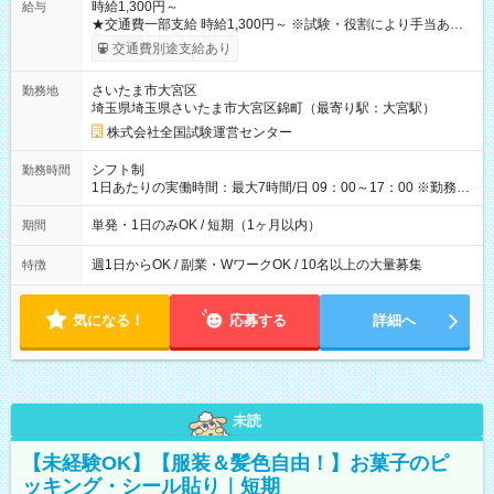
時給1,300円～
給与
★交通費一部支給 時給1,300円～ ※試験・役割により手当あり
※勤務回数により昇給あり 【即給（前払い）オプションあ
交通費別途支給あり
り！】 希望される場合、勤務から1週間ほどで給与の一部を受け
取れます。 ※手数料418円がかかります。 【過去試験日の収入
さいたま市大宮区
勤務地
例】 ・河合塾模擬試験 8:30～17:30（休憩1時間） 時給1,300円
埼玉県埼玉県さいたま市大宮区錦町（最寄り駅：大宮駅）
×8時間＝日収10,400円＋交通費 ※当日の役割により時給＋100
円の場合あり ・国家試験 7:00～13:30（休憩なし） 時給1,300
株式会社全国試験運営センター
円（役割手当＋100円）×6時間＝日収8,400円＋交通費 【試用期
間】試用期間なし
シフト制
勤務時間
1日あたりの実働時間：最大7時間/日 09：00～17：00 ※勤務時
間は 試験により異なります。
単発・1日のみOK / 短期（1ヶ月以内）
期間
週1日からOK / 副業・WワークOK / 10名以上の大量募集
特徴
気になる！
応募する
詳細へ
未読
【未経験OK】【服装＆髪色自由！】お菓子のピ
ッキング・シール貼り｜短期