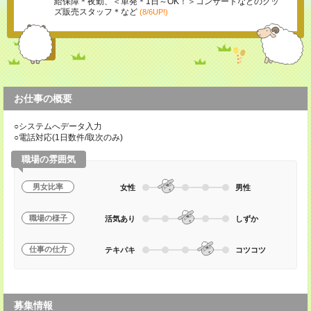
給保障＊夜勤、＜単発＊1日～OK！＞コンサートなどのグッ
ズ販売スタッフ＊など
(8/6UP!)
お仕事の概要
○システムへデータ入力
○電話対応(1日数件/取次のみ)
職場の雰囲気
男女比率
女性
男性
職場の様子
活気あり
しずか
仕事の仕方
テキパキ
コツコツ
募集情報