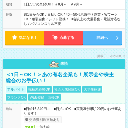
1日だけの単発OK！＃8月～ ＃9月～
期間
週1日からOK
/
日払いOK
/
40～50代活躍中
/
副業・Wワーク
特徴
OK
/
服装自由
/
シフト勤務
/
10名以上の大量募集
/
電話対応な
し
/
パソコンスキル不要
気になる！
応募する
詳細へ
掲載日：2026.08.07
未読
＜1日～OK！＞あの有名企業も！展示会や株主
総会のお手伝い！
アルバイト
職種未経験OK
社会人未経験OK
大学生歓迎
ブランクOK
WEB登録・面接OK
■日給16,840円～ ■日払いOK ■実働3時間5,120円のお仕事あ
給与
ります！
交通費別途支給あり
一部支給
交通費