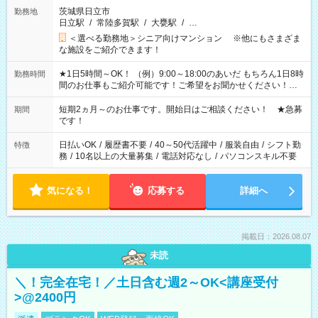
茨城県日立市
勤務地
日立駅
/
常陸多賀駅
/
大甕駅
/
…
＜選べる勤務地＞シニア向けマンション ※他にもさまざま
な施設をご紹介できます！
★1日5時間～OK！ （例）9:00～18:00のあいだ もちろん1日8時
勤務時間
間のお仕事もご紹介可能です！ご希望をお聞かせください！★
家庭の都合でお休みが必要な場合も遠慮なくご相談ください。
※週最低15時間以上の勤務が必要です
短期2ヵ月～のお仕事です。開始日はご相談ください！ ★急募
期間
です！
日払いOK
/
履歴書不要
/
40～50代活躍中
/
服装自由
/
シフト勤
特徴
務
/
10名以上の大量募集
/
電話対応なし
/
パソコンスキル不要
気になる！
応募する
詳細へ
掲載日：2026.08.07
未読
＼！完全在宅！／土日含む週2～OK<講座受付
>@2400円