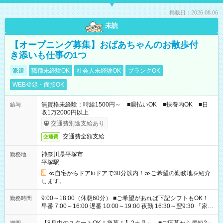
掲載日：2026.08.06
未読
【オープニング募集】おばあちゃんのお散歩付
き添いも仕事の1つ
派遣
職種未経験OK
社会人未経験OK
ブランクOK
WEB登録・面接OK
無資格未経験：時給1500円～ ■週払いOK ■扶養内OK ■日
給与
収1万2000円以上
交通費別途支給あり
交通費全額支給
交通費
神奈川県平塚市
勤務地
平塚駅
≪自宅からドアtoドアで30分以内！≫ご希望の勤務地を紹介
します。
9:00～18:00（休憩60分） ■ご希望があれば下記シフトもOK！
勤務時間
早番 7:00～16:00 遅番 10:00～19:00 夜勤 16:30～翌9:30 「家族
と休みを合わせたい」 「余裕を持って夕飯の準備がしたい」
「できれば残業はしたくない」 など、ご希望を教えてください