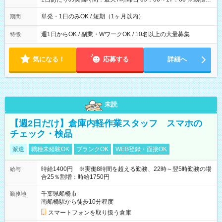
間は 試験により異なります。
単発・1日のみOK / 短期（1ヶ月以内）
期間
週1日からOK / 副業・WワークOK / 10名以上の大量募集
特徴
気になる！
応募する
詳細へ
未読
【週2日だけ】倉庫内軽作業スタッフ スマホの
チェック・検品
派遣
職種未経験OK
ブランクOK
WEB登録・面接OK
時給1400円 ※実働8時間を超える勤務、22時～翌5時勤務の場
給与
合25％割増：時給1750円
千葉県船橋市
勤務地
南船橋駅から徒歩10分程度
スマートフォンを取り扱う倉庫