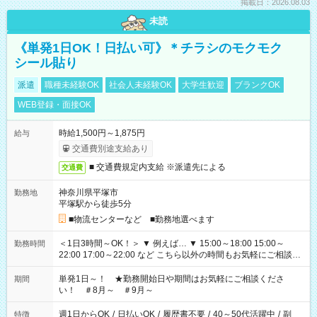
掲載日：2026.08.03
未読
《単発1日OK！日払い可》＊チラシのモクモク
シール貼り
派遣
職種未経験OK
社会人未経験OK
大学生歓迎
ブランクOK
WEB登録・面接OK
時給1,500円～1,875円
給与
交通費別途支給あり
■ 交通費規定内支給 ※派遣先による
交通費
神奈川県平塚市
勤務地
平塚駅から徒歩5分
■物流センターなど ■勤務地選べます
＜1日3時間～OK！＞ ▼ 例えば… ▼ 15:00～18:00 15:00～
勤務時間
22:00 17:00～22:00 など こちら以外の時間もお気軽にご相談く
ださい！
単発1日～！ ★勤務開始日や期間はお気軽にご相談くださ
期間
い！ ＃8月～ ＃9月～
週1日からOK
/
日払いOK
/
履歴書不要
/
40～50代活躍中
/
副
特徴