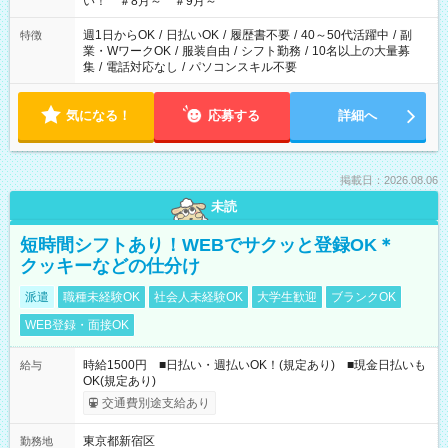
い！ ＃8月～ ＃9月～
週1日からOK
/
日払いOK
/
履歴書不要
/
40～50代活躍中
/
副
特徴
業・WワークOK
/
服装自由
/
シフト勤務
/
10名以上の大量募
集
/
電話対応なし
/
パソコンスキル不要
気になる！
応募する
詳細へ
掲載日：2026.08.06
未読
短時間シフトあり！WEBでサクッと登録OK＊
クッキーなどの仕分け
派遣
職種未経験OK
社会人未経験OK
大学生歓迎
ブランクOK
WEB登録・面接OK
時給1500円 ■日払い・週払いOK！(規定あり) ■現金日払いも
給与
OK(規定あり)
交通費別途支給あり
東京都新宿区
勤務地