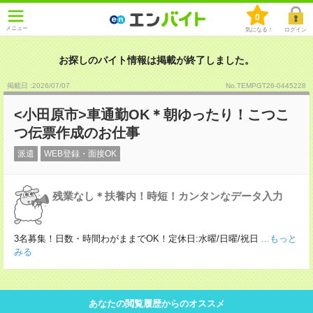
0
メニュー
気になる！
ログイン
お探しのバイト情報は掲載が終了しました。
掲載日 :2026
/
07
/
07
No.TEMPGT26-0445228
<小田原市>車通勤OK＊朝ゆったり！こつこ
つ伝票作成のお仕事
派遣
WEB登録・面接OK
残業なし＊扶養内！時短！カンタンなデータ入力
3名募集！日数・時間わがままでOK！定休日:水曜/日曜/祝日
...もっと
みる
あなたの閲覧履歴からのオススメ