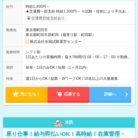
時給1,300円～
給与
★交通費一部支給 時給1,300円～ ※試験・役割により手当あり
※勤務回数により昇給あり 【即給（前払い）オプションあ
交通費別途支給あり
り！】 希望される場合、勤務から1週間ほどで給与の一部を受け
取れます。 ※手数料418円がかかります。 【過去試験日の収入
東京都町田市
勤務地
例】 ・河合塾模擬試験 8:30～17:30（休憩1時間） 時給1,300円
東京都町田市原町田（最寄り駅：町田駅）
×8時間＝日収10,400円＋交通費 ※当日の役割により時給＋100
円の場合あり ・国家試験 7:00～13:30（休憩なし） 時給1,300
株式会社全国試験運営センター
円（役割手当＋100円）×6時間＝日収8,400円＋交通費 【試用期
間】試用期間なし
シフト制
勤務時間
1日あたりの実働時間：最大7時間/日 09：00～17：00 ※勤務時
間は 試験により異なります。
単発・1日のみOK / 短期（1ヶ月以内）
期間
週1日からOK / 副業・WワークOK / 10名以上の大量募集
特徴
気になる！
応募する
詳細へ
未読
座り仕事！給与即払いOK！高時給！在庫管理・