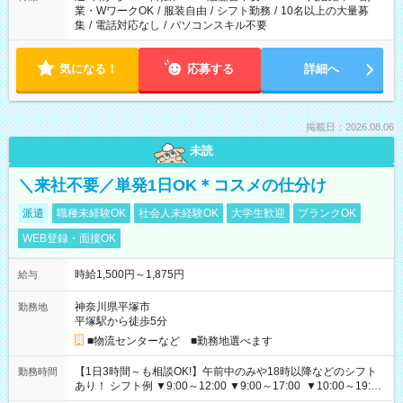
業・WワークOK
/
服装自由
/
シフト勤務
/
10名以上の大量募
集
/
電話対応なし
/
パソコンスキル不要
気になる！
応募する
詳細へ
掲載日：2026.08.06
未読
＼来社不要／単発1日OK＊コスメの仕分け
派遣
職種未経験OK
社会人未経験OK
大学生歓迎
ブランクOK
WEB登録・面接OK
時給1,500円～1,875円
給与
神奈川県平塚市
勤務地
平塚駅から徒歩5分
■物流センターなど ■勤務地選べます
【1日3時間～も相談OK!】午前中のみや18時以降などのシフト
勤務時間
あり！ シフト例 ▼9:00～12:00 ▼9:00～17:00 ▼10:00～19:00
▼18:00～21:00