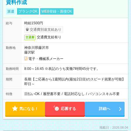
資料作成
派遣
ブランクOK
WEB登録・面接OK
時給1500円
給与
交通費別途支給あり
交通費支給有り
交通費
神奈川県藤沢市
勤務地
藤沢駅
電子・機械系メーカー
8:00～16:45 ※表記のうち実働7時間45分です。
勤務時間
長期【ご応募から1週間以内(最短2日目)のスピード就業が可能】
期間
即日～
日払いOK
/
履歴書不要
/
電話対応なし
/
パソコンスキル不要
特徴
気になる！
応募する
詳細へ
掲載日：2026.08.04