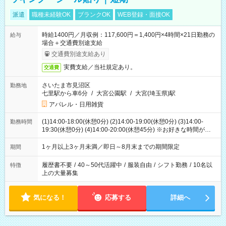
派遣
職種未経験OK
ブランクOK
WEB登録・面接OK
時給1400円／月収例：117,600円＝1,400円×4時間×21日勤務の
給与
場合＋交通費別途支給
交通費別途支給あり
実費支給／当社規定あり。
交通費
さいたま市見沼区
勤務地
七里駅から車6分
/
大宮公園駅
/
大宮(埼玉県)駅
アパレル・日用雑貨
(1)14:00-18:00(休憩0分) (2)14:00-19:00(休憩0分) (3)14:00-
勤務時間
19:30(休憩0分) (4)14:00-20:00(休憩45分) ※お好きな時間が選べ
ます
1ヶ月以上3ヶ月未満／即日～8月末までの期間限定
期間
履歴書不要
/
40～50代活躍中
/
服装自由
/
シフト勤務
/
10名以
特徴
上の大量募集
気になる！
応募する
詳細へ