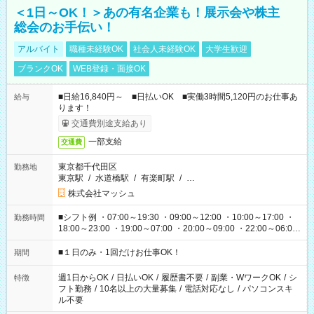
＜1日～OK！＞あの有名企業も！展示会や株主
総会のお手伝い！
アルバイト
職種未経験OK
社会人未経験OK
大学生歓迎
ブランクOK
WEB登録・面接OK
■日給16,840円～ ■日払いOK ■実働3時間5,120円のお仕事あ
給与
ります！
交通費別途支給あり
一部支給
交通費
東京都千代田区
勤務地
東京駅
/
水道橋駅
/
有楽町駅
/
…
株式会社マッシュ
■シフト例 ・07:00～19:30 ・09:00～12:00 ・10:00～17:00 ・
勤務時間
18:00～23:00 ・19:00～07:00 ・20:00～09:00 ・22:00～06:00
etc ★最短で3時間で5,120円のお仕事から 15時間で2万円近く稼
げるお仕事も！ ご希望のお時間に合わせてご紹介！ ※シフトは
■１日のみ・1回だけお仕事OK！
期間
現場によって異なります。 ※勿論、休憩時間はあるのでご安心
ください！
週1日からOK
/
日払いOK
/
履歴書不要
/
副業・WワークOK
/
シ
特徴
フト勤務
/
10名以上の大量募集
/
電話対応なし
/
パソコンスキ
ル不要