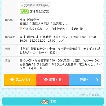
いOK
交通費別途支給あり
交通費全額支給
交通費
神奈川県秦野市
勤務地
秦野駅
/
東海大学前駅
/
渋沢駅
/
…
介護施設や病院 ※ご自宅近辺からご案内可能
★【日勤のみ】1日5時間～OK！ ≪シフト例≫ 9:00～14:00
勤務時間
10:00～15:00 12:00～17:00 など
【急募】即日勤務OK！中旬～など開始日相談可 ★まずはお試
期間
し2カ月～のスタートも歓迎！
日払いOK
/
履歴書不要
/
40～50代活躍中
/
副業・WワークOK
/
特徴
服装自由
/
シフト勤務
/
10名以上の大量募集
/
電話対応なし
/
パ
ソコンスキル不要
気になる！
応募する
詳細へ
掲載日：2026.08.07
未読