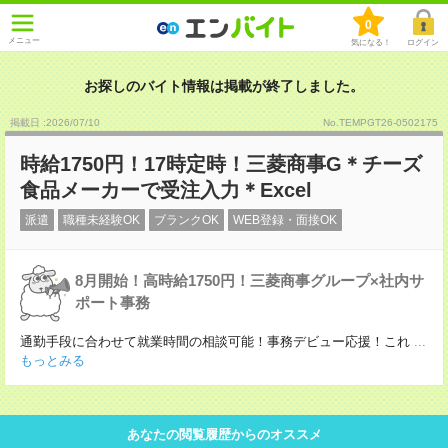
0
メニュー
気になる！
ログイン
お探しのバイト情報は掲載が終了しました。
掲載日 :2026
/
07
/
10
No.TEMPGT26-0502175
時給1750円！17時定時！三菱商事G＊チーズ
食品メーカーで受注入力＊Excel
派遣
職種未経験OK
ブランクOK
WEB登録・面接OK
8月開始！高時給1750円！三菱商事グループ×社内サ
ポート事務
通勤手段に合わせて就業時間の相談可能！事務デビュー応援！これ
...
もっとみる
あなたの閲覧履歴からのオススメ