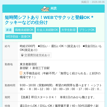
掲載日：2026.08.06
未読
短時間シフトあり！WEBでサクッと登録OK＊
クッキーなどの仕分け
派遣
職種未経験OK
社会人未経験OK
大学生歓迎
ブランクOK
WEB登録・面接OK
時給1500円 ■日払い・週払いOK！(規定あり) ■現金日払いも
給与
OK(規定あり)
交通費別途支給あり
東京都新宿区
勤務地
新宿駅
/
新宿三丁目駅
大手物流会社（年齢不問／「無理なく続けられる」と好評の
職場です！）
9:00～18:00（実動8時間） 希望の時間帯を選べます！ ＜シフト
勤務時間
例＞ ・8：30～12：00 ・10：00～19：00 ・17：00～22：00
・13：00～22：00 ・22：00～翌6：00 など
【急募】即日スタートＯＫ！ 単発1日のみから働けます。
期間
週1日からOK
/
日払いOK
/
履歴書不要
/
40～50代活躍中
/
副
特徴