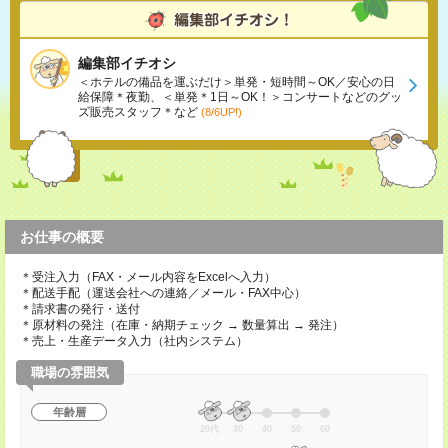
編集部イチオシ
＜ホテルの備品を運ぶだけ＞単発・短時間～OK／安心の日
給保障＊夜勤、＜単発＊1日～OK！＞コンサートなどのグッ
ズ販売スタッフ＊など
(8/6UP!)
お仕事の概要
＊受注入力（FAX・メール内容をExcelへ入力）
＊配送手配（運送会社への連絡／メール・FAX中心）
＊請求書の発行・送付
＊原材料の発注（在庫・納期チェック → 数量算出 → 発注）
＊売上・生産データ入力（社内システム）
職場の雰囲気
年齢層
20代
30
40
50
60