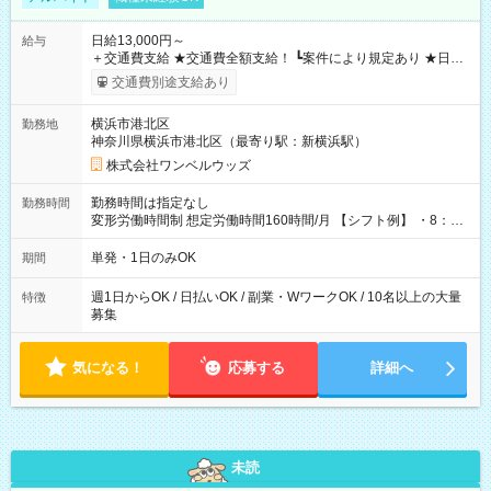
日給13,000円～
給与
＋交通費支給 ★交通費全額支給！ ┗案件により規定あり ★日払
いOK！（規定あり） ┗働いたその日に現金GET♪ お仕事後はコ
交通費別途支給あり
ンビニATMから 日払い分を引き落とせます！ 【試用期間】試
用期間なし
横浜市港北区
勤務地
神奈川県横浜市港北区（最寄り駅：新横浜駅）
株式会社ワンベルウッズ
勤務時間は指定なし
勤務時間
変形労働時間制 想定労働時間160時間/月 【シフト例】 ・8：00
～21：00
単発・1日のみOK
期間
週1日からOK / 日払いOK / 副業・WワークOK / 10名以上の大量
特徴
募集
気になる！
応募する
詳細へ
未読