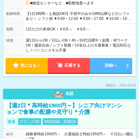
■物流センターなど ■勤務地選べます
【1日3時間～も相談OK!】午前中のみや18時以降などのシフト
勤務時間
あり！ シフト例 ▼9:00～12:00 ▼9:00～17:00 ▼10:00～19:00
▼18:00～21:00
1日だけの単発OK！＃8月～ ＃9月～
期間
週1日からOK
/
日払いOK
/
40～50代活躍中
/
副業・Wワーク
特徴
OK
/
服装自由
/
シフト勤務
/
10名以上の大量募集
/
電話対応な
し
/
パソコンスキル不要
気になる！
応募する
詳細へ
掲載日：2026.08.04
未読
【週2日＊高時給1900円～】シニア向けマンシ
ョンで食事の配膳や見守り＊介護
派遣
ブランクOK
WEB登録・面接OK
経験者時給1900円～ 介護福祉士時給1950円～ ※日払い/週払
給与