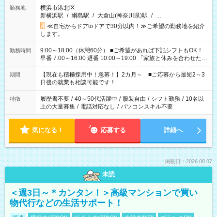
横浜市港北区
勤務地
新横浜駅
/
綱島駅
/
大倉山(神奈川県)駅
/
…
≪自宅からドアtoドアで30分以内！≫ご希望の勤務地を紹介
します。
9:00～18:00（休憩60分） ■ご希望があれば下記シフトもOK！
勤務時間
早番 7:00～16:00 遅番 10:00～19:00 「家族と休みを合わせた
い」 「余裕を持って夕飯の準備がしたい」 「できれば残業はし
たくない」 など、ご希望を教えてくださいね。 ※Wワーク希望
【現在も積極採用中！急募！】2カ月～ ■ご応募から最短2～3
期間
の方へ 今ご覧のお仕事で希望する勤務時間と、もう1つのお仕事
日後の就業も相談可能です！
の勤務時間。 合計で週40時間を超える場合は応募できません。
履歴書不要
/
40～50代活躍中
/
服装自由
/
シフト勤務
/
10名以
特徴
上の大量募集
/
電話対応なし
/
パソコンスキル不要
気になる！
応募する
詳細へ
掲載日：2026.08.07
未読
＜週3日～＊カンタン！＞高級マンションで買い
物代行などの生活サポート！