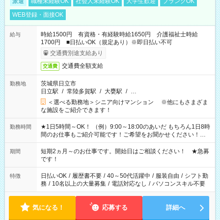
派遣
職種未経験OK
社会人未経験OK
大学生歓迎
ブランクOK
WEB登録・面接OK
時給1500円 有資格・有経験時給1650円 介護福祉士時給
給与
1700円 ■日払いOK（規定あり）※即日払い不可
交通費別途支給あり
交通費全額支給
交通費
茨城県日立市
勤務地
日立駅
/
常陸多賀駅
/
大甕駅
/
…
＜選べる勤務地＞シニア向けマンション ※他にもさまざま
な施設をご紹介できます！
★1日5時間～OK！ （例）9:00～18:00のあいだ もちろん1日8時
勤務時間
間のお仕事もご紹介可能です！ご希望をお聞かせください！★
家庭の都合でお休みが必要な場合も遠慮なくご相談ください。
※週最低15時間以上の勤務が必要です
短期2ヵ月～のお仕事です。開始日はご相談ください！ ★急募
期間
です！
日払いOK
/
履歴書不要
/
40～50代活躍中
/
服装自由
/
シフト勤
特徴
務
/
10名以上の大量募集
/
電話対応なし
/
パソコンスキル不要
気になる！
応募する
詳細へ