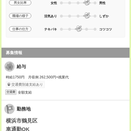
男女比率
女性
男性
職場の様子
活気あり
しずか
仕事の仕方
テキパキ
コツコツ
募集情報
給与
時給1750円 月収例 262,500円+残業代
交通費別途支給あり
全額支給
交通費
勤務地
横浜市鶴見区
車通勤OK