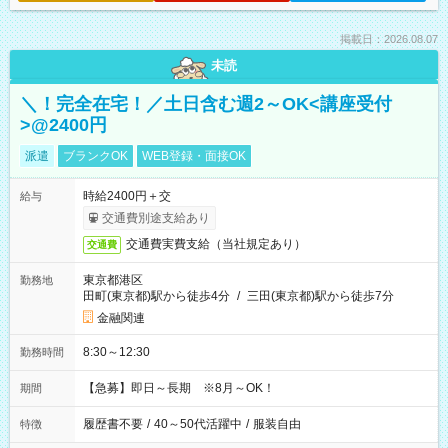
掲載日：2026.08.07
未読
＼！完全在宅！／土日含む週2～OK<講座受付
>@2400円
派遣
ブランクOK
WEB登録・面接OK
時給2400円＋交
給与
交通費別途支給あり
交通費実費支給（当社規定あり）
交通費
東京都港区
勤務地
田町(東京都)駅から徒歩4分
/
三田(東京都)駅から徒歩7分
金融関連
8:30～12:30
勤務時間
【急募】即日～長期 ※8月～OK！
期間
履歴書不要
/
40～50代活躍中
/
服装自由
特徴