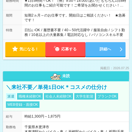
★1日5時間～OK！ （例）9:00～18:00のあいだ もちろん1日8時
勤務時間
間のお仕事もご紹介可能です！ご希望をお聞かせください！★
家庭の都合でお休みが必要な場合も遠慮なくご相談ください。
※週最低15時間以上の勤務が必要です
短期2ヵ月～のお仕事です。開始日はご相談ください！ ★急募
期間
です！
日払いOK
/
履歴書不要
/
40～50代活躍中
/
服装自由
/
シフト勤
特徴
務
/
10名以上の大量募集
/
電話対応なし
/
パソコンスキル不要
気になる！
応募する
詳細へ
掲載日：2026.07.25
未読
＼来社不要／単発1日OK＊コスメの仕分け
派遣
職種未経験OK
社会人未経験OK
大学生歓迎
ブランクOK
WEB登録・面接OK
時給1,300円～1,875円
給与
千葉県木更津市
勤務地
木更津駅からバイク・車
/
巌根駅からバイク・車
/
祇園(千葉