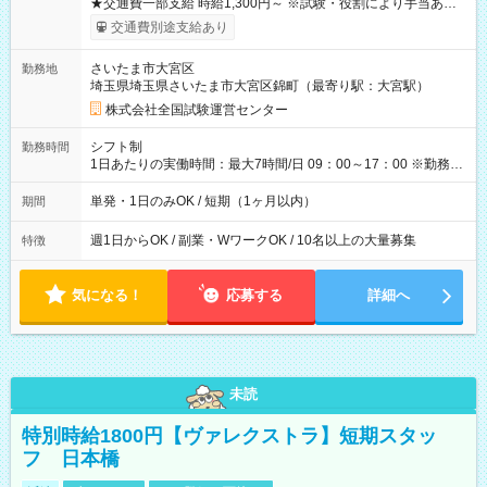
★交通費一部支給 時給1,300円～ ※試験・役割により手当あり
※勤務回数により昇給あり 【即給（前払い）オプションあ
交通費別途支給あり
り！】 希望される場合、勤務から1週間ほどで給与の一部を受け
取れます。 ※手数料418円がかかります。 【過去試験日の収入
さいたま市大宮区
勤務地
例】 ・河合塾模擬試験 8:30～17:30（休憩1時間） 時給1,300円
埼玉県埼玉県さいたま市大宮区錦町（最寄り駅：大宮駅）
×8時間＝日収10,400円＋交通費 ※当日の役割により時給＋100
円の場合あり ・国家試験 7:00～13:30（休憩なし） 時給1,300
株式会社全国試験運営センター
円（役割手当＋100円）×6時間＝日収8,400円＋交通費 【試用期
間】試用期間なし
シフト制
勤務時間
1日あたりの実働時間：最大7時間/日 09：00～17：00 ※勤務時
間は 試験により異なります。
単発・1日のみOK / 短期（1ヶ月以内）
期間
週1日からOK / 副業・WワークOK / 10名以上の大量募集
特徴
気になる！
応募する
詳細へ
未読
特別時給1800円【ヴァレクストラ】短期スタッ
フ 日本橋