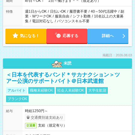
即日～OK！ 1日～働けます＾＾（規定あり）
期間
週1日からOK
/
日払いOK
/
履歴書不要
/
40～50代活躍中
/
副
特徴
業・WワークOK
/
服装自由
/
シフト勤務
/
10名以上の大量募
集
/
電話対応なし
/
パソコンスキル不要
気になる！
応募する
詳細へ
掲載日：2026.08.03
未読
＜日本を代表するバンド＊サカナクション＞ツ
アー公演のサポートバイト＠日本武道館
アルバイト
職種未経験OK
社会人未経験OK
大学生歓迎
ブランクOK
時給1250円～
給与
交通費別途支給あり
支給（規定有り）
交通費