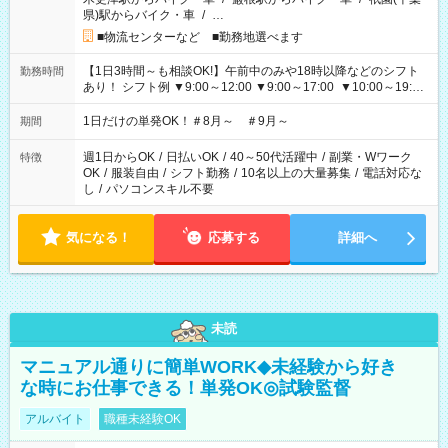
県)駅からバイク・車
/
…
■物流センターなど ■勤務地選べます
【1日3時間～も相談OK!】午前中のみや18時以降などのシフト
勤務時間
あり！ シフト例 ▼9:00～12:00 ▼9:00～17:00 ▼10:00～19:00
▼18:00～21:00
1日だけの単発OK！＃8月～ ＃9月～
期間
週1日からOK
/
日払いOK
/
40～50代活躍中
/
副業・Wワーク
特徴
OK
/
服装自由
/
シフト勤務
/
10名以上の大量募集
/
電話対応な
し
/
パソコンスキル不要
気になる！
応募する
詳細へ
未読
マニュアル通りに簡単WORK◆未経験から好き
な時にお仕事できる！単発OK◎試験監督
アルバイト
職種未経験OK