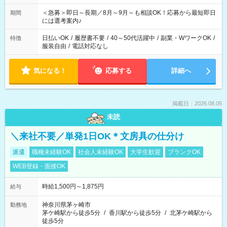
ば前職が、 在宅/財団法人/事務/コールセンター/受付/販売/カフェ
スタッフ スイーツ販売/ホテルフロント/化粧品販売/など 様々な
＜急募＞即日～長期／8月～9月～も相談OK！応募から最短即日
期間
業界から入社して活躍されています♪
には選考案内♪
日払いOK
/
履歴書不要
/
40～50代活躍中
/
副業・WワークOK
/
特徴
服装自由
/
電話対応なし
気になる！
応募する
詳細へ
掲載日：2026.08.05
未読
＼来社不要／単発1日OK＊文房具の仕分け
派遣
職種未経験OK
社会人未経験OK
大学生歓迎
ブランクOK
WEB登録・面接OK
時給1,500円～1,875円
給与
神奈川県茅ヶ崎市
勤務地
茅ケ崎駅から徒歩5分
/
香川駅から徒歩5分
/
北茅ケ崎駅から
徒歩5分