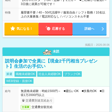
【8月中のスタートOK！急募！】2カ月～ ■ご応募から最短2～
期間
ね。 ※Wワーク希望の方へ 今ご覧のお仕事で希望する勤務時間
3日後に就業が可能です！
と、もう1つのお仕事の勤務時間。 合計で週40時間を超える場
合は応募できません。
履歴書不要
/
40～50代活躍中
/
服装自由
/
シフト勤務
/
10名以
特徴
上の大量募集
/
電話対応なし
/
パソコンスキル不要
気になる！
応募する
詳細へ
掲載日：2026.08.06
未読
説明会参加で全員に【現金2千円相当プレゼン
ト】生活のお手伝い
派遣
職種未経験OK
社会人未経験OK
ブランクOK
WEB登録・面接OK
無資格未経験：時給1500円～ ■週払いOK ■扶養内OK ■日
給与
収1万2000円以上
交通費別途支給あり
交通費全額支給
交通費