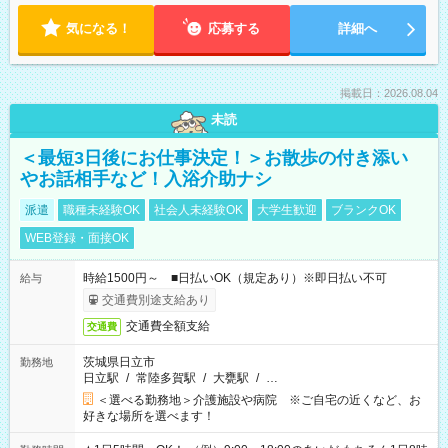
気になる！
応募する
詳細へ
掲載日：2026.08.04
未読
＜最短3日後にお仕事決定！＞お散歩の付き添い
やお話相手など！入浴介助ナシ
派遣
職種未経験OK
社会人未経験OK
大学生歓迎
ブランクOK
WEB登録・面接OK
時給1500円～ ■日払いOK（規定あり）※即日払い不可
給与
交通費別途支給あり
交通費全額支給
交通費
茨城県日立市
勤務地
日立駅
/
常陸多賀駅
/
大甕駅
/
…
＜選べる勤務地＞介護施設や病院 ※ご自宅の近くなど、お
好きな場所を選べます！