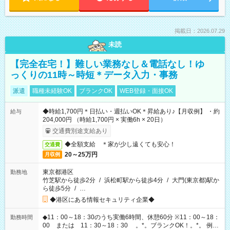
掲載日：2026.07.29
未読
【完全在宅！】難しい業務なし＆電話なし！ゆ
っくりの11時～時短＊データ入力・事務
派遣
職種未経験OK
ブランクOK
WEB登録・面接OK
◆時給1,700円＊日払い・週払いOK＊昇給あり♪【月収例】 ・約
給与
204,000円 （時給1,700円 × 実働6h × 20日）
交通費別途支給あり
◆全額支給 ＊家が少し遠くても安心！
交通費
20～25万円
月収例
東京都港区
勤務地
竹芝駅から徒歩2分
/
浜松町駅から徒歩4分
/
大門(東京都)駅か
ら徒歩5分
/
…
◆港区にある情報セキュリティ企業◆
◆11：00～18：30のうち実働6時間、休憩60分 ※11：00～18：
勤務時間
00 または 11：30～18：30 。*。ブランクOK！。*。 例え