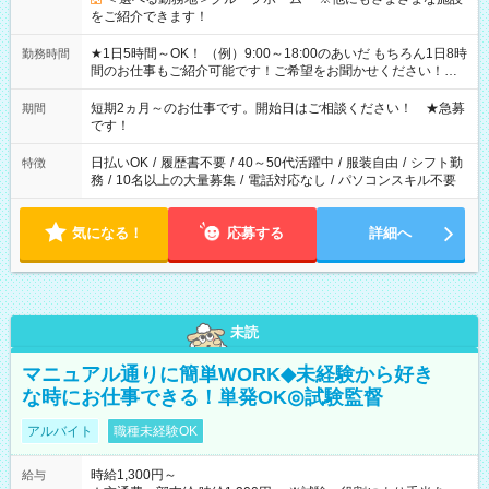
をご紹介できます！
★1日5時間～OK！ （例）9:00～18:00のあいだ もちろん1日8時
勤務時間
間のお仕事もご紹介可能です！ご希望をお聞かせください！★
家庭の都合でお休みが必要な場合も遠慮なくご相談ください。
※週最低15時間以上の勤務が必要です
短期2ヵ月～のお仕事です。開始日はご相談ください！ ★急募
期間
です！
日払いOK
/
履歴書不要
/
40～50代活躍中
/
服装自由
/
シフト勤
特徴
務
/
10名以上の大量募集
/
電話対応なし
/
パソコンスキル不要
気になる！
応募する
詳細へ
未読
マニュアル通りに簡単WORK◆未経験から好き
な時にお仕事できる！単発OK◎試験監督
アルバイト
職種未経験OK
時給1,300円～
給与