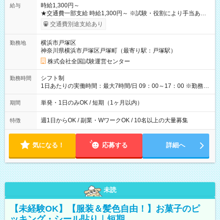
時給1,300円～
給与
★交通費一部支給 時給1,300円～ ※試験・役割により手当あり
※勤務回数により昇給あり 【即給（前払い）オプションあ
交通費別途支給あり
り！】 希望される場合、勤務から1週間ほどで給与の一部を受け
取れます。 ※手数料418円がかかります。 【過去試験日の収入
横浜市戸塚区
勤務地
例】 ・河合塾模擬試験 8:30～17:30（休憩1時間） 時給1,300円
神奈川県横浜市戸塚区戸塚町（最寄り駅：戸塚駅）
×8時間＝日収10,400円＋交通費 ※当日の役割により時給＋100
円の場合あり ・国家試験 7:00～13:30（休憩なし） 時給1,300
株式会社全国試験運営センター
円（役割手当＋100円）×6時間＝日収8,400円＋交通費 【試用期
間】試用期間なし
シフト制
勤務時間
1日あたりの実働時間：最大7時間/日 09：00～17：00 ※勤務時
間は 試験により異なります。
単発・1日のみOK / 短期（1ヶ月以内）
期間
週1日からOK / 副業・WワークOK / 10名以上の大量募集
特徴
気になる！
応募する
詳細へ
未読
【未経験OK】【服装＆髪色自由！】お菓子のピ
ッキング・シール貼り｜短期