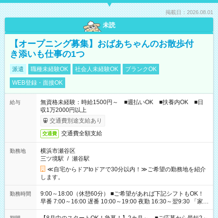
掲載日：2026.08.01
未読
【オープニング募集】おばあちゃんのお散歩付
き添いも仕事の1つ
派遣
職種未経験OK
社会人未経験OK
ブランクOK
WEB登録・面接OK
無資格未経験：時給1500円～ ■週払いOK ■扶養内OK ■日
給与
収1万2000円以上
交通費別途支給あり
交通費全額支給
交通費
横浜市瀬谷区
勤務地
三ツ境駅
/
瀬谷駅
≪自宅からドアtoドアで30分以内！≫ご希望の勤務地を紹介
します。
9:00～18:00（休憩60分） ■ご希望があれば下記シフトもOK！
勤務時間
早番 7:00～16:00 遅番 10:00～19:00 夜勤 16:30～翌9:30 「家族
と休みを合わせたい」 「余裕を持って夕飯の準備がしたい」
「できれば残業はしたくない」 など、ご希望を教えてください