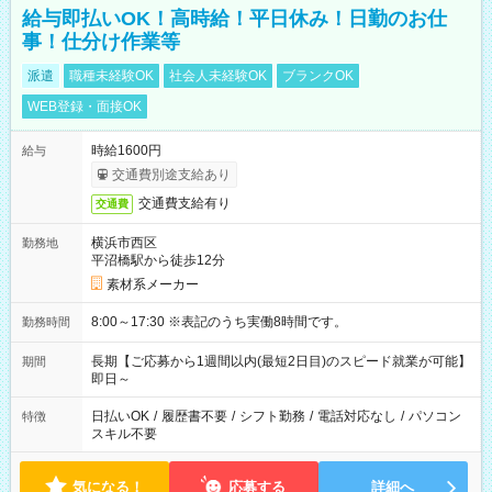
給与即払いOK！高時給！平日休み！日勤のお仕
事！仕分け作業等
派遣
職種未経験OK
社会人未経験OK
ブランクOK
WEB登録・面接OK
時給1600円
給与
交通費別途支給あり
交通費支給有り
交通費
横浜市西区
勤務地
平沼橋駅から徒歩12分
素材系メーカー
8:00～17:30 ※表記のうち実働8時間です。
勤務時間
長期【ご応募から1週間以内(最短2日目)のスピード就業が可能】
期間
即日～
日払いOK
/
履歴書不要
/
シフト勤務
/
電話対応なし
/
パソコン
特徴
スキル不要
気になる！
応募する
詳細へ