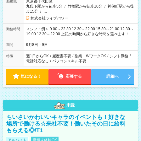
東京都千代田区
勤務地
九段下駅から徒歩5分
/
竹橋駅から徒歩10分
/
神保町駅から徒
歩15分
/
…
株式会社ライブパワー
＜シフト例＞ 9:00～22:30 12:30～22:00 15:30～21:00 12:30～
勤務時間
19:00 12:30～22:00 上記の時間から好きな時間を選べます！ ※
時間は変更となる可能性があります
9月8日・9日
期間
週1日からOK
/
履歴書不要
/
副業・WワークOK
/
シフト勤務
/
特徴
電話対応なし
/
パソコンスキル不要
気になる！
応募する
詳細へ
未読
ちいさいかわいいキャラのイベントも！好きな
場所で働ける☆来社不要！働いたその日に給料
もらえる◎/T1
アルバイト
職種未経験OK