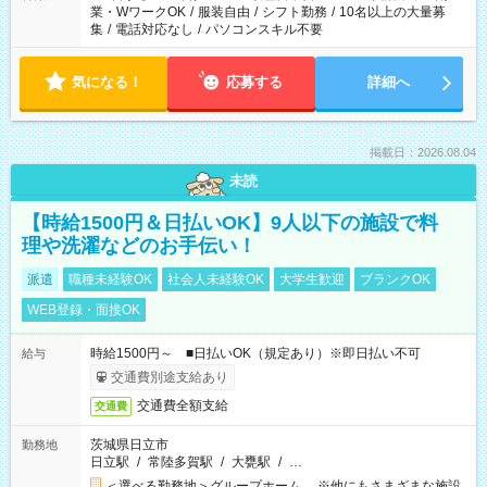
業・WワークOK
/
服装自由
/
シフト勤務
/
10名以上の大量募
集
/
電話対応なし
/
パソコンスキル不要
気になる！
応募する
詳細へ
掲載日：2026.08.04
未読
【時給1500円＆日払いOK】9人以下の施設で料
理や洗濯などのお手伝い！
派遣
職種未経験OK
社会人未経験OK
大学生歓迎
ブランクOK
WEB登録・面接OK
時給1500円～ ■日払いOK（規定あり）※即日払い不可
給与
交通費別途支給あり
交通費全額支給
交通費
茨城県日立市
勤務地
日立駅
/
常陸多賀駅
/
大甕駅
/
…
＜選べる勤務地＞グループホーム ※他にもさまざまな施設