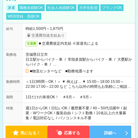
派遣
職種未経験OK
社会人未経験OK
大学生歓迎
ブランクOK
WEB登録・面接OK
時給1,500円～1,875円
給与
交通費別途支給あり
■ 交通費規定内支給 ※派遣先による
交通費
茨城県日立市
勤務地
日立駅からバイク・車
/
常陸多賀駅からバイク・車
/
大甕駅か
らバイク・車
/
…
■物流センターなど ■勤務地選べます
＜1日3時間～OK！＞ ▼ 例えば… ▼ 15:00～18:00 15:00～
勤務時間
22:00 17:00～22:00 など こちら以外の時間もお気軽にご相談く
ださい！
1日だけの単発OK！ ＃8月～ ＃9月～
期間
週1日からOK
/
日払いOK
/
履歴書不要
/
40～50代活躍中
/
副
特徴
業・WワークOK
/
服装自由
/
シフト勤務
/
10名以上の大量募
集
/
電話対応なし
/
パソコンスキル不要
気になる！
応募する
詳細へ