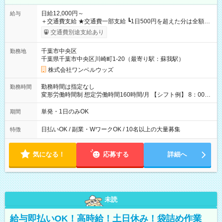
日給12,000円～
給与
＋交通費支給 ★交通費一部支給 ┗1日500円を超えた分は全額支
給！ ※往復500円以内の方は自己負担となります ★日払いOK！
交通費別途支給あり
（規定あり） ┗働いたその日に現金GET♪ お仕事後はコンビニ
ATMから 日払い分を引き落とせます！ 【試用期間】試用期間
千葉市中央区
勤務地
なし
千葉県千葉市中央区川崎町1-20（最寄り駅：蘇我駅）
株式会社ワンベルウッズ
勤務時間は指定なし
勤務時間
変形労働時間制 想定労働時間160時間/月 【シフト例】 8：00～
17：00 9：00～19：00 10：00～20：00 10：30～19：30
単発・1日のみOK
期間
日払いOK / 副業・WワークOK / 10名以上の大量募集
特徴
気になる！
応募する
詳細へ
未読
給与即払いOK！高時給！土日休み！袋詰め作業