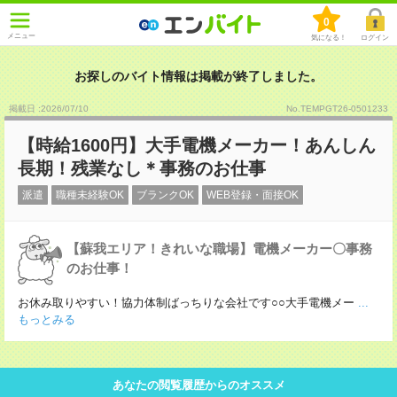
0
メニュー
気になる！
ログイン
お探しのバイト情報は掲載が終了しました。
掲載日 :2026
/
07
/
10
No.TEMPGT26-0501233
【時給1600円】大手電機メーカー！あんしん
長期！残業なし＊事務のお仕事
派遣
職種未経験OK
ブランクOK
WEB登録・面接OK
【蘇我エリア！きれいな職場】電機メーカー〇事務
のお仕事！
お休み取りやすい！協力体制ばっちりな会社です○○大手電機メー
...
もっとみる
あなたの閲覧履歴からのオススメ