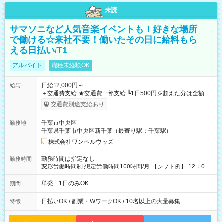
未読
サマソニなど人気音楽イベントも！好きな場所
で働ける☆来社不要！働いたその日に給料もら
える日払い/T1
アルバイト
職種未経験OK
日給12,000円～
給与
＋交通費支給 ★交通費一部支給 ┗1日500円を超えた分は全額支
給！ ※往復500円以内の方は自己負担となります ★日払いOK！
交通費別途支給あり
（規定あり） ┗働いたその日に現金GET♪ お仕事後はコンビニ
ATMから 日払い分を引き落とせます！ 【試用期間】試用期間
千葉市中央区
勤務地
なし
千葉県千葉市中央区新千葉（最寄り駅：千葉駅）
株式会社ワンベルウッズ
勤務時間は指定なし
勤務時間
変形労働時間制 想定労働時間160時間/月 【シフト例】 12：00
～22：00
単発・1日のみOK
期間
日払いOK / 副業・WワークOK / 10名以上の大量募集
特徴