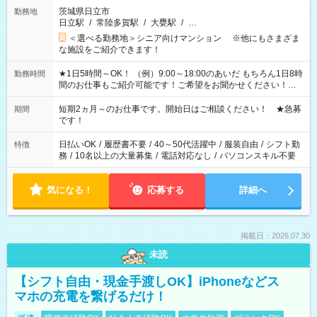
茨城県日立市
勤務地
日立駅
/
常陸多賀駅
/
大甕駅
/
…
＜選べる勤務地＞シニア向けマンション ※他にもさまざま
な施設をご紹介できます！
★1日5時間～OK！ （例）9:00～18:00のあいだ もちろん1日8時
勤務時間
間のお仕事もご紹介可能です！ご希望をお聞かせください！★
家庭の都合でお休みが必要な場合も遠慮なくご相談ください。
※週最低15時間以上の勤務が必要です
短期2ヵ月～のお仕事です。開始日はご相談ください！ ★急募
期間
です！
日払いOK
/
履歴書不要
/
40～50代活躍中
/
服装自由
/
シフト勤
特徴
務
/
10名以上の大量募集
/
電話対応なし
/
パソコンスキル不要
気になる！
応募する
詳細へ
掲載日：2026.07.30
未読
【シフト自由・現金手渡しOK】iPhoneなどス
マホの充電を繋げるだけ！