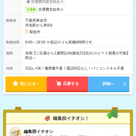
交通費別途支給あり
交通費支給有り
交通費
千葉県東金市
勤務地
求名駅から車9分
製造外
9:00～18:00 ※表記のうち実働8時間です。
勤務時間
長期【ご応募から1週間以内(最短2日目)のスピード就業が可能】
期間
即日～
日払いOK
/
履歴書不要
/
電話対応なし
/
パソコンスキル不要
特徴
気になる！
応募する
詳細へ
編集部イチオシ