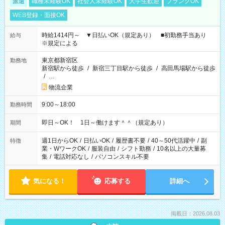
派遣
職種未経験OK
社会人未経験OK
大学生歓迎
ブランクOK
WEB登録・面接OK
時給1414円～ ▼日払いOK（規定あり） ■初勤務手当あり
給与
※規定による
東京都新宿区
勤務地
新宿駅から徒歩
/
新宿三丁目駅から徒歩
/
高田馬場駅から徒歩
/
…
物流企業
9:00～18:00
勤務時間
即日～OK！ 1日～働けます＾＾（規定あり）
期間
週1日からOK
/
日払いOK
/
履歴書不要
/
40～50代活躍中
/
副
特徴
業・WワークOK
/
服装自由
/
シフト勤務
/
10名以上の大量募
集
/
電話対応なし
/
パソコンスキル不要
気になる！
応募する
詳細へ
掲載日：2026.08.03