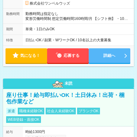
株式会社ワンベルウッズ
勤務時間は指定なし
勤務時間
変形労働時間制 想定労働時間160時間/月 【シフト例】 ・10：
00～20：00
単発・1日のみOK
期間
日払いOK / 副業・WワークOK / 10名以上の大量募集
特徴
気になる！
応募する
詳細へ
未読
座り仕事！給与即払いOK！土日休み！出荷・梱
包作業など
派遣
職種未経験OK
社会人未経験OK
ブランクOK
WEB登録・面接OK
時給1300円
給与