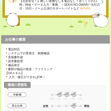
【完全在宅！】難しい業務なし＆電話なし！ゆっくりの11
時～時短＊データ入力・事務、＜SEKAI NO OWARI＊8月15
日・16日＞ドーム公演のサポートバイトなど
(8/7UP!)
お仕事の概要
＊電話対応
＊システムでの受発注、納期確認
＊見積書作成
＊請求書処理
＊備品発注
＊書類や物品の発送・ファイリング
【OAスキル】
＊ 入力・修正ができればOK！
職場の雰囲気
年齢層
20代
30
40
50
60
男女比率
女性
男性