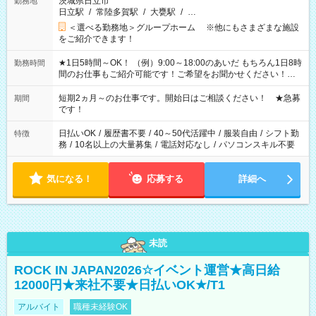
茨城県日立市
勤務地
日立駅
/
常陸多賀駅
/
大甕駅
/
…
＜選べる勤務地＞グループホーム ※他にもさまざまな施設
をご紹介できます！
★1日5時間～OK！ （例）9:00～18:00のあいだ もちろん1日8時
勤務時間
間のお仕事もご紹介可能です！ご希望をお聞かせください！★
家庭の都合でお休みが必要な場合も遠慮なくご相談ください。
※週最低15時間以上の勤務が必要です
短期2ヵ月～のお仕事です。開始日はご相談ください！ ★急募
期間
です！
日払いOK
/
履歴書不要
/
40～50代活躍中
/
服装自由
/
シフト勤
特徴
務
/
10名以上の大量募集
/
電話対応なし
/
パソコンスキル不要
気になる！
応募する
詳細へ
未読
ROCK IN JAPAN2026☆イベント運営★高日給
12000円★来社不要★日払いOK★/T1
アルバイト
職種未経験OK