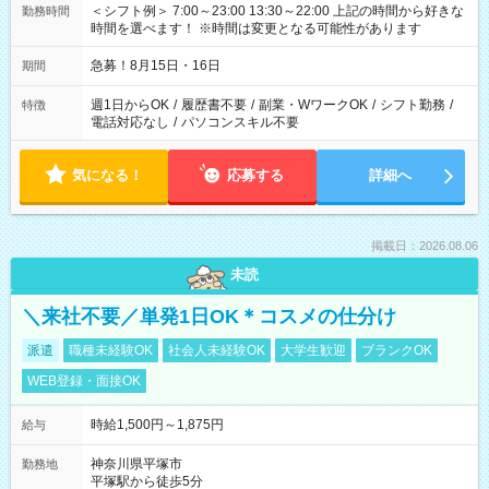
＜シフト例＞ 7:00～23:00 13:30～22:00 上記の時間から好きな
勤務時間
時間を選べます！ ※時間は変更となる可能性があります
急募！8月15日・16日
期間
週1日からOK
/
履歴書不要
/
副業・WワークOK
/
シフト勤務
/
特徴
電話対応なし
/
パソコンスキル不要
気になる！
応募する
詳細へ
掲載日：2026.08.06
未読
＼来社不要／単発1日OK＊コスメの仕分け
派遣
職種未経験OK
社会人未経験OK
大学生歓迎
ブランクOK
WEB登録・面接OK
時給1,500円～1,875円
給与
神奈川県平塚市
勤務地
平塚駅から徒歩5分