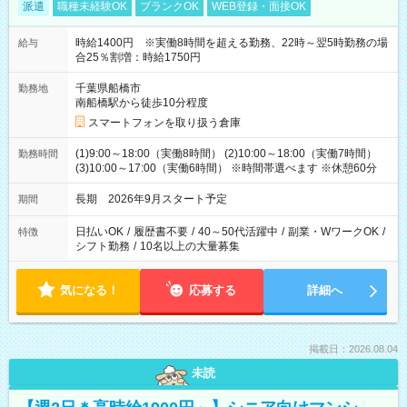
派遣
職種未経験OK
ブランクOK
WEB登録・面接OK
時給1400円 ※実働8時間を超える勤務、22時～翌5時勤務の場
給与
合25％割増：時給1750円
千葉県船橋市
勤務地
南船橋駅から徒歩10分程度
スマートフォンを取り扱う倉庫
(1)9:00～18:00（実働8時間） (2)10:00～18:00（実働7時間）
勤務時間
(3)10:00～17:00（実働6時間） ※時間帯選べます ※休憩60分
長期 2026年9月スタート予定
期間
日払いOK
/
履歴書不要
/
40～50代活躍中
/
副業・WワークOK
/
特徴
シフト勤務
/
10名以上の大量募集
気になる！
応募する
詳細へ
掲載日：2026.08.04
未読