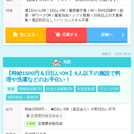
週1日からOK
/
日払いOK
/
履歴書不要
/
40～50代活躍中
/
副
特徴
業・WワークOK
/
服装自由
/
シフト勤務
/
10名以上の大量募
集
/
電話対応なし
/
パソコンスキル不要
気になる！
応募する
詳細へ
掲載日：2026.08.04
未読
【時給1500円＆日払いOK】9人以下の施設で料
理や洗濯などのお手伝い！
派遣
職種未経験OK
社会人未経験OK
大学生歓迎
ブランクOK
WEB登録・面接OK
時給1500円～ ■日払いOK（規定あり）※即日払い不可
給与
交通費別途支給あり
交通費全額支給
交通費