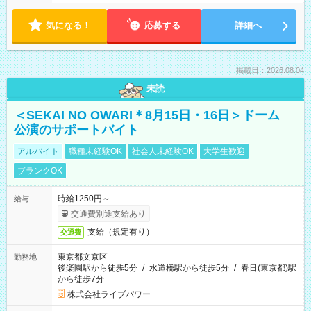
気になる！
応募する
詳細へ
掲載日：2026.08.04
未読
＜SEKAI NO OWARI＊8月15日・16日＞ドーム
公演のサポートバイト
アルバイト
職種未経験OK
社会人未経験OK
大学生歓迎
ブランクOK
時給1250円～
給与
交通費別途支給あり
支給（規定有り）
交通費
東京都文京区
勤務地
後楽園駅から徒歩5分
/
水道橋駅から徒歩5分
/
春日(東京都)駅
から徒歩7分
株式会社ライブパワー