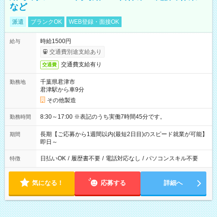
など
派遣
ブランクOK
WEB登録・面接OK
時給1500円
給与
交通費別途支給あり
交通費支給有り
交通費
千葉県君津市
勤務地
君津駅から車9分
その他製造
8:30～17:00 ※表記のうち実働7時間45分です。
勤務時間
長期【ご応募から1週間以内(最短2日目)のスピード就業が可能】
期間
即日～
日払いOK
/
履歴書不要
/
電話対応なし
/
パソコンスキル不要
特徴
気になる！
応募する
詳細へ