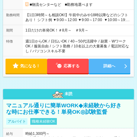
■物流センターなど ■勤務地選べます
【1日3時間～も相談OK!】午前中のみや18時以降などのシフト
勤務時間
あり！ シフト例 ▼9:00～12:00 ▼9:00～17:00 ▼10:00～19:00
▼18:00～21:00
1日だけの単発OK！＃8月～ ＃9月～
期間
週1日からOK
/
日払いOK
/
40～50代活躍中
/
副業・Wワーク
特徴
OK
/
服装自由
/
シフト勤務
/
10名以上の大量募集
/
電話対応な
し
/
パソコンスキル不要
気になる！
応募する
詳細へ
未読
マニュアル通りに簡単WORK◆未経験から好き
な時にお仕事できる！単発OK◎試験監督
アルバイト
職種未経験OK
時給1,300円～
給与