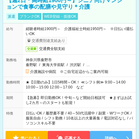
【週2日＊高時給1900円～】シニア向けマンシ
ョンで食事の配膳や見守り＊介護
派遣
ブランクOK
WEB登録・面接OK
経験者時給1900円～ 介護福祉士時給1950円～ ※日払い/週払
給与
いOK
交通費別途支給あり
交通費全額支給
交通費
神奈川県秦野市
勤務地
秦野駅
/
東海大学前駅
/
渋沢駅
/
…
介護施設や病院 ※ご自宅近辺からご案内可能
★【日勤のみ】1日5時間～OK！ ≪シフト例≫ 9:00～14:00
勤務時間
10:00～15:00 12:00～17:00 など
【急募】即日勤務OK！中旬～など開始日相談可 ★まずはお試
期間
し2カ月～のスタートも歓迎！
日払いOK
/
履歴書不要
/
40～50代活躍中
/
副業・WワークOK
/
特徴
服装自由
/
シフト勤務
/
10名以上の大量募集
/
電話対応なし
/
パ
ソコンスキル不要
気になる！
応募する
詳細へ