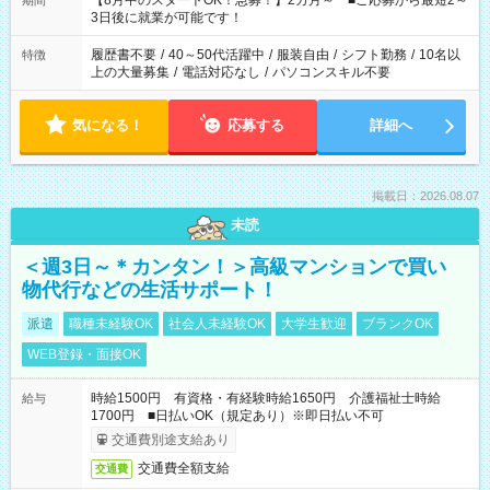
【8月中のスタートOK！急募！】2カ月～ ■ご応募から最短2～
期間
ね。 ※Wワーク希望の方へ 今ご覧のお仕事で希望する勤務時間
3日後に就業が可能です！
と、もう1つのお仕事の勤務時間。 合計で週40時間を超える場
合は応募できません。
履歴書不要
/
40～50代活躍中
/
服装自由
/
シフト勤務
/
10名以
特徴
上の大量募集
/
電話対応なし
/
パソコンスキル不要
気になる！
応募する
詳細へ
掲載日：2026.08.07
未読
＜週3日～＊カンタン！＞高級マンションで買い
物代行などの生活サポート！
派遣
職種未経験OK
社会人未経験OK
大学生歓迎
ブランクOK
WEB登録・面接OK
時給1500円 有資格・有経験時給1650円 介護福祉士時給
給与
1700円 ■日払いOK（規定あり）※即日払い不可
交通費別途支給あり
交通費全額支給
交通費