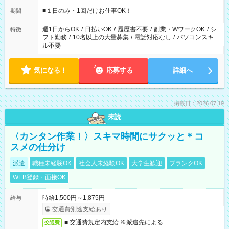
etc ★最短で3時間で5,120円のお仕事から 15時間で2万円近く稼
げるお仕事も！ ご希望のお時間に合わせてご紹介！ ※シフトは
■１日のみ・1回だけお仕事OK！
期間
現場によって異なります。 ※勿論、休憩時間はあるのでご安心
ください！
週1日からOK
/
日払いOK
/
履歴書不要
/
副業・WワークOK
/
シ
特徴
フト勤務
/
10名以上の大量募集
/
電話対応なし
/
パソコンスキ
ル不要
気になる！
応募する
詳細へ
掲載日：2026.07.19
未読
〈カンタン作業！〉スキマ時間にサクッと＊コ
スメの仕分け
派遣
職種未経験OK
社会人未経験OK
大学生歓迎
ブランクOK
WEB登録・面接OK
時給1,500円～1,875円
給与
交通費別途支給あり
■ 交通費規定内支給 ※派遣先による
交通費