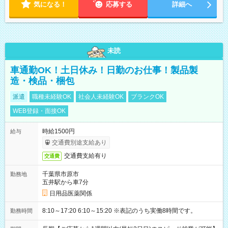
気になる！
応募する
詳細へ
未読
車通勤OK！土日休み！日勤のお仕事！製品製
造・検品・梱包
派遣
職種未経験OK
社会人未経験OK
ブランクOK
WEB登録・面接OK
時給1500円
給与
交通費別途支給あり
交通費支給有り
交通費
千葉県市原市
勤務地
五井駅から車7分
日用品医薬関係
8:10～17:20 6:10～15:20 ※表記のうち実働8時間です。
勤務時間