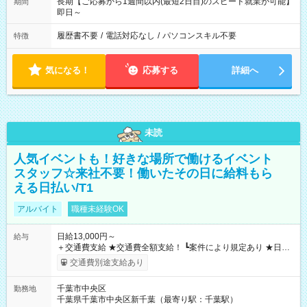
長期【ご応募から1週間以内(最短2日目)のスピード就業が可能】
期間
即日～
履歴書不要
/
電話対応なし
/
パソコンスキル不要
特徴
気になる！
応募する
詳細へ
未読
人気イベントも！好きな場所で働けるイベント
スタッフ☆来社不要！働いたその日に給料もら
える日払い/T1
アルバイト
職種未経験OK
日給13,000円～
給与
＋交通費支給 ★交通費全額支給！ ┗案件により規定あり ★日払
いOK！（規定あり） ┗働いたその日に現金GET♪ お仕事後はコ
交通費別途支給あり
ンビニATMから 日払い分を引き落とせます！ 【試用期間】試
用期間なし
千葉市中央区
勤務地
千葉県千葉市中央区新千葉（最寄り駅：千葉駅）