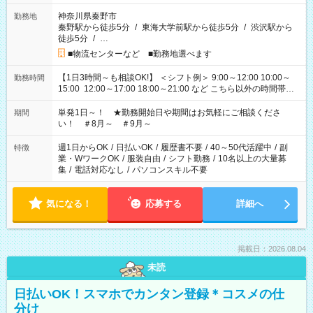
神奈川県秦野市
勤務地
秦野駅から徒歩5分
/
東海大学前駅から徒歩5分
/
渋沢駅から
徒歩5分
/
…
■物流センターなど ■勤務地選べます
【1日3時間～も相談OK!】 ＜シフト例＞ 9:00～12:00 10:00～
勤務時間
15:00 12:00～17:00 18:00～21:00 など こちら以外の時間帯も
お気軽にご相談ください！
単発1日～！ ★勤務開始日や期間はお気軽にご相談くださ
期間
い！ ＃8月～ ＃9月～
週1日からOK
/
日払いOK
/
履歴書不要
/
40～50代活躍中
/
副
特徴
業・WワークOK
/
服装自由
/
シフト勤務
/
10名以上の大量募
集
/
電話対応なし
/
パソコンスキル不要
気になる！
応募する
詳細へ
掲載日：2026.08.04
未読
日払いOK！スマホでカンタン登録＊コスメの仕
分け