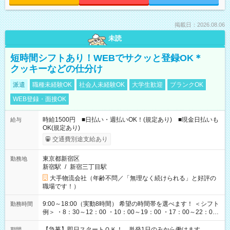
掲載日：2026.08.06
未読
短時間シフトあり！WEBでサクッと登録OK＊
クッキーなどの仕分け
派遣
職種未経験OK
社会人未経験OK
大学生歓迎
ブランクOK
WEB登録・面接OK
時給1500円 ■日払い・週払いOK！(規定あり) ■現金日払いも
給与
OK(規定あり)
交通費別途支給あり
東京都新宿区
勤務地
新宿駅
/
新宿三丁目駅
大手物流会社（年齢不問／「無理なく続けられる」と好評の
職場です！）
9:00～18:00（実動8時間） 希望の時間帯を選べます！ ＜シフト
勤務時間
例＞ ・8：30～12：00 ・10：00～19：00 ・17：00～22：00
・13：00～22：00 ・22：00～翌6：00 など
【急募】即日スタートＯＫ！ 単発1日のみから働けます。
期間