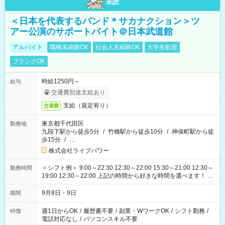
未読
＜日本を代表するバンド＊サカナクション＞ツ
アー公演のサポートバイト＠日本武道館
アルバイト
職種未経験OK
社会人未経験OK
大学生歓迎
ブランクOK
時給1250円～
給与
交通費別途支給あり
支給（規定有り）
交通費
東京都千代田区
勤務地
九段下駅から徒歩5分
/
竹橋駅から徒歩10分
/
神保町駅から徒
歩15分
/
…
株式会社ライブパワー
＜シフト例＞ 9:00～22:30 12:30～22:00 15:30～21:00 12:30～
勤務時間
19:00 12:30～22:00 上記の時間から好きな時間を選べます！ ※
時間は変更となる可能性があります
9月8日・9日
期間
週1日からOK
/
履歴書不要
/
副業・WワークOK
/
シフト勤務
/
特徴
電話対応なし
/
パソコンスキル不要