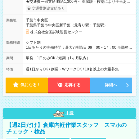
★交通費一部支給 時給1,300円～ ※試験・役割により手当あり
※勤務回数により昇給あり 【即給（前払い）オプションあ
交通費別途支給あり
り！】 希望される場合、勤務から1週間ほどで給与の一部を受け
取れます。 ※手数料418円がかかります。 【過去試験日の収入
千葉市中央区
勤務地
例】 ・河合塾模擬試験 8:30～17:30（休憩1時間） 時給1,300円
千葉県千葉市中央区新千葉（最寄り駅：千葉駅）
×8時間＝日収10,400円＋交通費 ※当日の役割により時給＋100
円の場合あり ・国家試験 7:00～13:30（休憩なし） 時給1,300
株式会社全国試験運営センター
円（役割手当＋100円）×6時間＝日収8,400円＋交通費 【試用期
間】試用期間なし
シフト制
勤務時間
1日あたりの実働時間：最大7時間/日 09：00～17：00 ※勤務時
間は 試験により異なります。
単発・1日のみOK / 短期（1ヶ月以内）
期間
週1日からOK / 副業・WワークOK / 10名以上の大量募集
特徴
気になる！
応募する
詳細へ
未読
【週2日だけ】倉庫内軽作業スタッフ スマホの
チェック・検品