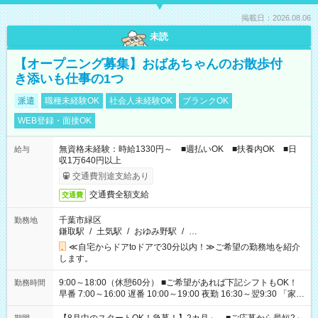
掲載日：2026.08.06
未読
【オープニング募集】おばあちゃんのお散歩付
き添いも仕事の1つ
派遣
職種未経験OK
社会人未経験OK
ブランクOK
WEB登録・面接OK
無資格未経験：時給1330円～ ■週払いOK ■扶養内OK ■日
給与
収1万640円以上
交通費別途支給あり
交通費全額支給
交通費
千葉市緑区
勤務地
鎌取駅
/
土気駅
/
おゆみ野駅
/
…
≪自宅からドアtoドアで30分以内！≫ご希望の勤務地を紹介
します。
9:00～18:00（休憩60分） ■ご希望があれば下記シフトもOK！
勤務時間
早番 7:00～16:00 遅番 10:00～19:00 夜勤 16:30～翌9:30 「家族
と休みを合わせたい」 「余裕を持って夕飯の準備がしたい」
「できれば残業はしたくない」 など、ご希望を教えてください