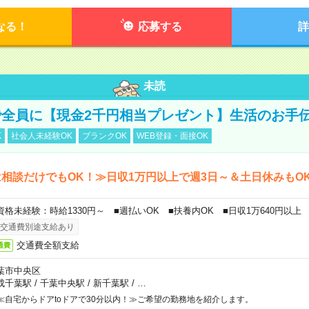
なる！
応募する
詳
未読
全員に【現金2千円相当プレゼント】生活のお手
K
社会人未経験OK
ブランクOK
WEB登録・面接OK
相談だけでもOK！≫日収1万円以上で週3日～＆土日休みもO
資格未経験：時給1330円～ ■週払いOK ■扶養内OK ■日収1万640円以上
交通費別途支給あり
交通費全額支給
通費
葉市中央区
成千葉駅
/
千葉中央駅
/
新千葉駅
/
…
≪自宅からドアtoドアで30分以内！≫ご希望の勤務地を紹介します。