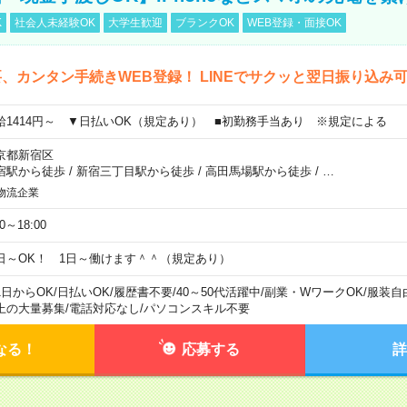
K
社会人未経験OK
大学生歓迎
ブランクOK
WEB登録・面接OK
、カンタン手続きWEB登録！ LINEでサクッと翌日振り込み
給1414円～ ▼日払いOK（規定あり） ■初勤務手当あり ※規定による
京都新宿区
宿駅から徒歩
/
新宿三丁目駅から徒歩
/
高田馬場駅から徒歩
/
…
物流企業
00～18:00
日～OK！ 1日～働けます＾＾（規定あり）
1日からOK
/
日払いOK
/
履歴書不要
/
40～50代活躍中
/
副業・WワークOK
/
服装自
上の大量募集
/
電話対応なし
/
パソコンスキル不要
なる！
応募する
詳