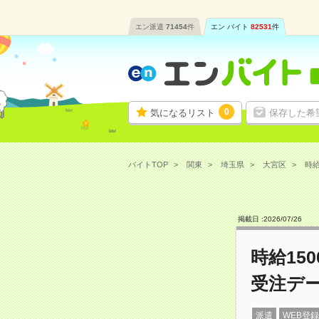
エン派遣
71454
件
エン バイト
82531
件
0
気になるリスト
保存した希
バイトTOP
関東
埼玉県
大宮区
時給
掲載日 :
2026
/
07
/
26
時給15
受注デ
派遣
WEB登