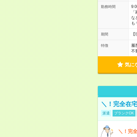
9:
勤務時間
「
な
も
【
期間
履
特徴
不
気に
＼！完全在宅
派遣
ブランクOK
＼！完全