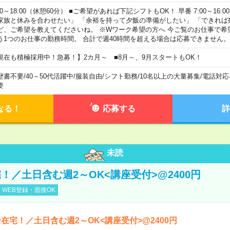
00～18:00（休憩60分） ■ご希望があれば下記シフトもOK！ 早番 7:00～16:00 遅
家族と休みを合わせたい」 「余裕を持って夕飯の準備がしたい」 「できれば
ど、ご希望を教えてくださいね。 ※Wワーク希望の方へ 今ご覧のお仕事で希
う1つのお仕事の勤務時間。 合計で週40時間を超える場合は応募できません。
現在も積極採用中！急募！】2カ月～ ■8月～、9月スタートもOK！
歴書不要
/
40～50代活躍中
/
服装自由
/
シフト勤務
/
10名以上の大量募集
/
電話対応
要
なる！
応募する
詳
未読
！／土日含む週2～OK<講座受付>@2400円
WEB登録・面接OK
在宅！／土日含む週2～OK<講座受付>@2400円