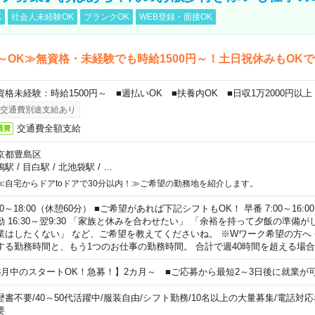
K
社会人未経験OK
ブランクOK
WEB登録・面接OK
～OK≫無資格・未経験でも時給1500円～！土日祝休みもOK
資格未経験：時給1500円～ ■週払いOK ■扶養内OK ■日収1万2000円以上
交通費別途支給あり
交通費全額支給
通費
京都豊島区
鴨駅
/
目白駅
/
北池袋駅
/
…
≪自宅からドアtoドアで30分以内！≫ご希望の勤務地を紹介します。
00～18:00（休憩60分） ■ご希望があれば下記シフトもOK！ 早番 7:00～16:00 遅
勤 16:30～翌9:30 「家族と休みを合わせたい」 「余裕を持って夕飯の準備
業はしたくない」 など、ご希望を教えてくださいね。 ※Wワーク希望の方へ
する勤務時間と、もう1つのお仕事の勤務時間。 合計で週40時間を超える場
8月中のスタートOK！急募！】2カ月～ ■ご応募から最短2～3日後に就業が
歴書不要
/
40～50代活躍中
/
服装自由
/
シフト勤務
/
10名以上の大量募集
/
電話対応
要