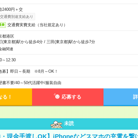
給2400円＋交
交通費別途支給あり
交通費実費支給（当社規定あり）
通費
京都港区
町(東京都)駅から徒歩4分
/
三田(東京都)駅から徒歩7分
金融関連
30～12:30
急募】即日～長期 ※8月～OK！
歴書不要
/
40～50代活躍中
/
服装自由
なる！
応募する
詳
未読
・現金手渡しOK】iPhoneなどスマホの充電を繋