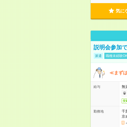
気に
説明会参加で
派遣
職種未経験O
≪まずは
無
給与
交
千
勤務地
京