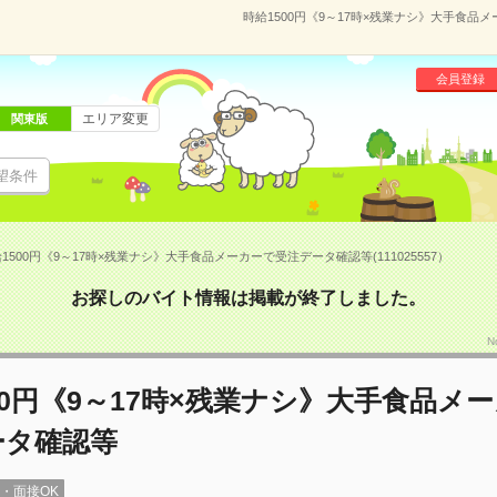
時給1500円《9～17時×残業ナシ》大手食品メ
会員登録
エリア変更
関東版
望条件
1500円《9～17時×残業ナシ》大手食品メーカーで受注データ確認等(111025557）
お探しのバイト情報は掲載が終了しました。
N
00円《9～17時×残業ナシ》大手食品メ
ータ確認等
録・面接OK