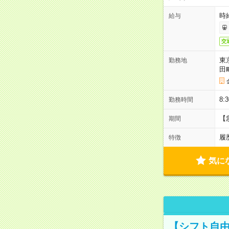
時
給与
交
東
勤務地
田
8:
勤務時間
【
期間
履
特徴
気に
【シフト自由