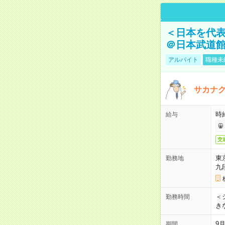
＜日本を代
＠日本武道
アルバイト
職種未
サカナク
時
給与
交
東
勤務地
九
＜シ
勤務時間
き
9
期間