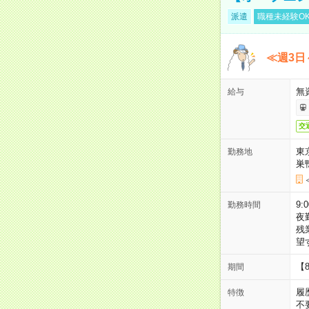
派遣
職種未経験O
≪週3日
無
給与
交
東
勤務地
巣
9:
勤務時間
夜
残
望
【
期間
履
特徴
不