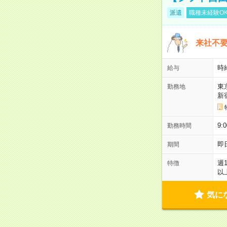
派遣
職種未経験O
来社不要
時
給与
東
勤務地
新
9:
勤務時間
即
期間
週
特徴
以
気に