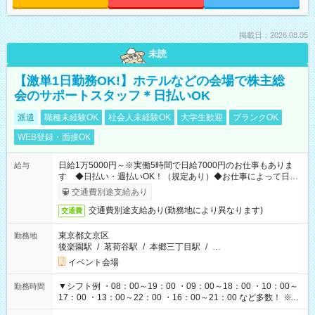
掲載日：2026.08.05
未読
【激単1日勤務OK!】ホテルなどの会場で株主総
会のサポートスタッフ＊日払いOK
派遣
職種未経験OK
社会人未経験OK
大学生歓迎
ブランクOK
WEB登録・面接OK
日給1万5000円～※実働5時間で日給7000円のお仕事もありま
給与
す ◆日払い・週払いOK！（規定あり）◆お仕事によって日給
も異なります
交通費別途支給あり
交通費別途支給あり(勤務地により異なります)
交通費
東京都文京区
勤務地
後楽園駅
/
茗荷谷駅
/
本郷三丁目駅
/
…
イベント会場
▼シフト例 ・08：00～19：00 ・09：00～18：00 ・10：00～
勤務時間
17：00 ・13：00～22：00 ・16：00～21：00 など多数！ ※お
仕事により勤務時間が異なります