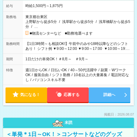
時給1,500円～1,875円
給与
東京都台東区
勤務地
上野駅から徒歩5分
/
浅草駅から徒歩5分
/
浅草橋駅から徒歩5
分
/
…
■物流センターなど ■勤務地選べます
【1日3時間～も相談OK!】午前中のみや18時以降などのシフト
勤務時間
あり！ シフト例 ▼9:00～12:00 ▼9:00～17:00 ▼10:00～19:00
▼18:00～21:00
1日だけの単発OK！＃8月～ ＃9月～
期間
週1日からOK
/
日払いOK
/
40～50代活躍中
/
副業・Wワーク
特徴
OK
/
服装自由
/
シフト勤務
/
10名以上の大量募集
/
電話対応な
し
/
パソコンスキル不要
気になる！
応募する
詳細へ
掲載日：2026.08.07
未読
＜単発＊1日～OK！＞コンサートなどのグッズ