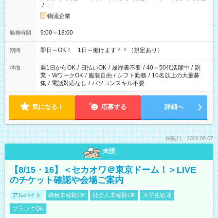
/
…
物流企業
9:00～18:00
勤務時間
即日～OK！ 1日～働けます＾＾（規定あり）
期間
週1日からOK
/
日払いOK
/
履歴書不要
/
40～50代活躍中
/
副
特徴
業・WワークOK
/
服装自由
/
シフト勤務
/
10名以上の大量募
集
/
電話対応なし
/
パソコンスキル不要
気になる！
応募する
詳細へ
掲載日：2026.08.07
未読
【8/15・16】＜セカオワ＠東京ドーム！＞LIVE
のチケット確認や会場ご案内
アルバイト
職種未経験OK
社会人未経験OK
大学生歓迎
ブランクOK