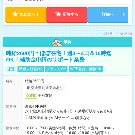
気になる！
応募する
詳細へ
掲載日：2026.08.08
未読
時給2600円＊ほぼ在宅！週3～4日＆16時迄
OK！補助金申請のサポート業務
派遣
職種未経験OK
ブランクOK
WEB登録・面接OK
時給2600円
給与
交通費別途支給あり
全額支給
交通費
東京都中央区
勤務地
八丁堀(東京都)駅から徒歩2分
/
茅場町駅から徒歩6分
建設業界向けのAIサービスの提供など
10:00～17:00(実働6時間 休憩1時間) ※定時：10:00～
勤務時間
19:00（※終わりの時間：16:00～19:00で相談可！）