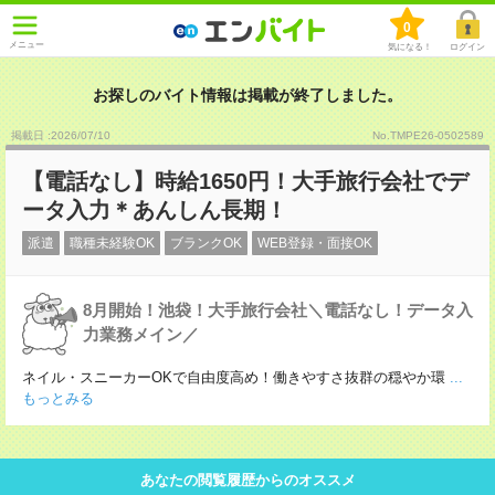
0
メニュー
気になる！
ログイン
お探しのバイト情報は掲載が終了しました。
掲載日 :2026
/
07
/
10
No.TMPE26-0502589
【電話なし】時給1650円！大手旅行会社でデ
ータ入力＊あんしん長期！
派遣
職種未経験OK
ブランクOK
WEB登録・面接OK
8月開始！池袋！大手旅行会社＼電話なし！データ入
力業務メイン／
ネイル・スニーカーOKで自由度高め！働きやすさ抜群の穏やか環
...
もっとみる
あなたの閲覧履歴からのオススメ