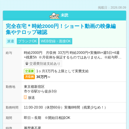
掲載日：2026.08.09
未読
完全在宅＊時給2000円！ショート動画の映像編
集やテロップ確認
派遣
ブランクOK
WEB登録・面接OK
時給2000円 月収例 33万円 時給2000円×実働8h×週5日×4週
給与
+残業5h ※月収例を保証するものではありません。※給与即受
取りサービス利用可（利用条件有）
交通費別途支給あり
1ヶ月3万円を上限として実費支給
交通費
30万円～
月収例
東京都新宿区
勤務地
市ケ谷駅から徒歩3分
放送
11:00-20:00（休憩60分）実働8時間（残業少なめ！）
勤務時間
即日～長期 ※開始日相談OK
期間
履歴書不要
特徴