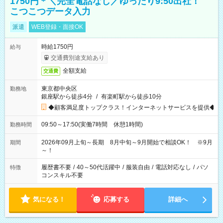
1750円＊＼完全電話なし／ゆったり9:50出社！
こつこつデータ入力
派遣
WEB登録・面接OK
時給1750円
給与
交通費別途支給あり
全額支給
交通費
東京都中央区
勤務地
銀座駅から徒歩4分
/
有楽町駅から徒歩10分
◆顧客満足度トップクラス！インターネットサービスを提供◆
09:50～17:50(実働7時間 休憩1時間)
勤務時間
2026年09月上旬～長期 8月中旬～9月開始で相談OK！ ※9月
期間
～！
履歴書不要
/
40～50代活躍中
/
服装自由
/
電話対応なし
/
パソ
特徴
コンスキル不要
気になる！
応募する
詳細へ