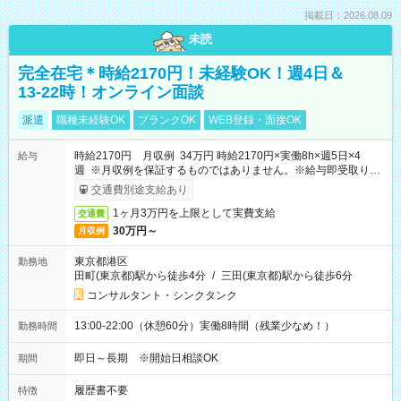
掲載日：2026.08.09
未読
完全在宅＊時給2170円！未経験OK！週4日＆
13-22時！オンライン面談
派遣
職種未経験OK
ブランクOK
WEB登録・面接OK
時給2170円 月収例 34万円 時給2170円×実働8h×週5日×4
給与
週 ※月収例を保証するものではありません。※給与即受取りサ
ービス利用可（利用条件有）
交通費別途支給あり
1ヶ月3万円を上限として実費支給
交通費
30万円～
月収例
東京都港区
勤務地
田町(東京都)駅から徒歩4分
/
三田(東京都)駅から徒歩6分
コンサルタント・シンクタンク
13:00-22:00（休憩60分）実働8時間（残業少なめ！）
勤務時間
即日～長期 ※開始日相談OK
期間
履歴書不要
特徴