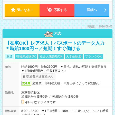
気になる！
応募する
詳細へ
掲載日：2026.08.05
未読
【在宅OK】レア求人！パスポートのデータ入力
＊時給1900円～／短期！すぐ働ける
派遣
職種未経験OK
社会人未経験OK
大学生歓迎
ブランクOK
時給1900円～時給2100円 ▼日払い週払い可能！※規定有り
給与
▼1日6時間勤務で日収1万以上！
交通費別途支給あり
交通費一部別途支給 ※お仕事によって変動あり
交通費
東京都渋谷区
勤務地
渋谷駅から徒歩5分
/
神泉駅から徒歩5分
キレイなオフィスです
8:00～22:00 ▼1日4時間～ 10時～・11時～など、シフト希望
勤務時間