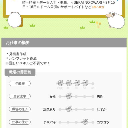
時～時短＊データ入力・事務、＜SEKAI NO OWARI＊8月15
日・16日＞ドーム公演のサポートバイトなど
(8/7UP!)
お仕事の概要
＊見積書作成
＊パンフレット作成
※難しいスキルは不要です！
職場の雰囲気
年齢層
20代
30
40
50
60
男女比率
女性
男性
職場の様子
活気あり
しずか
仕事の仕方
テキパキ
コツコツ