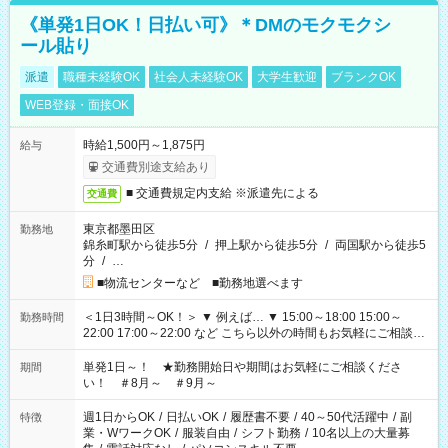
《単発1日OK！日払い可》＊DMのモクモクシ
ール貼り
派遣
職種未経験OK
社会人未経験OK
大学生歓迎
ブランクOK
WEB登録・面接OK
時給1,500円～1,875円
給与
交通費別途支給あり
■ 交通費規定内支給 ※派遣先による
交通費
東京都墨田区
勤務地
錦糸町駅から徒歩5分
/
押上駅から徒歩5分
/
両国駅から徒歩5
分
/
…
■物流センターなど ■勤務地選べます
＜1日3時間～OK！＞ ▼ 例えば… ▼ 15:00～18:00 15:00～
勤務時間
22:00 17:00～22:00 など こちら以外の時間もお気軽にご相談く
ださい！
単発1日～！ ★勤務開始日や期間はお気軽にご相談くださ
期間
い！ ＃8月～ ＃9月～
週1日からOK
/
日払いOK
/
履歴書不要
/
40～50代活躍中
/
副
特徴
業・WワークOK
/
服装自由
/
シフト勤務
/
10名以上の大量募