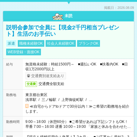
掲載日：2026.08.09
未読
説明会参加で全員に【現金2千円相当プレゼン
ト】生活のお手伝い
派遣
職種未経験OK
社会人未経験OK
ブランクOK
WEB登録・面接OK
無資格未経験：時給1500円～ ■週払いOK ■扶養内OK ■日
給与
収1万2000円以上
交通費別途支給あり
交通費全額支給
交通費
東京都台東区
勤務地
浅草駅
/
三ノ輪駅
/
上野御徒町駅
/
…
≪自宅からドアtoドアで30分以内！≫ご希望の勤務地を紹介
します。
9:00～18:00（休憩60分） ■ご希望があれば下記シフトもOK！
勤務時間
早番 7:00～16:00 遅番 10:00～19:00 「家族と休みを合わせた
い」 「余裕を持って夕飯の準備がしたい」 「できれば残業はし
たくない」 など、ご希望を教えてくださいね。 ※Wワーク希望