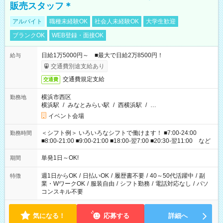
販売スタッフ＊
アルバイト
職種未経験OK
社会人未経験OK
大学生歓迎
ブランクOK
WEB登録・面接OK
日給1万5000円～ ■最大で日給2万8500円！
給与
交通費別途支給あり
交通費規定支給
交通費
横浜市西区
勤務地
横浜駅
/
みなとみらい駅
/
西横浜駅
/
…
イベント会場
＜シフト例＞ いろいろなシフトで働けます！ ■7:00-24:00
勤務時間
■8:00-21:00 ■9:00-21:00 ■18:00-翌7:00 ■20:30-翌11:00 など
単発1日～OK!
期間
週1日からOK
/
日払いOK
/
履歴書不要
/
40～50代活躍中
/
副
特徴
業・WワークOK
/
服装自由
/
シフト勤務
/
電話対応なし
/
パソ
コンスキル不要
気になる！
応募する
詳細へ