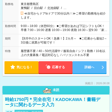
東京都豊島区
勤務地
巣鴨駅
/
目白駅
/
北池袋駅
/
…
≪自宅からドアtoドアで30分以内！≫ご希望の勤務地を紹介
します。
9:00～18:00（休憩60分） ■ご希望があれば下記シフトもOK！
勤務時間
早番 7:00～16:00 遅番 10:00～19:00 夜勤 16:30～翌9:30 「家族
と休みを合わせたい」 「余裕を持って夕飯の準備がしたい」
「できれば残業はしたくない」 など、ご希望を教えてください
【8月中のスタートOK！急募！】2カ月～ ■ご応募から最短2～
期間
ね。 ※Wワーク希望の方へ 今ご覧のお仕事で希望する勤務時間
3日後に就業が可能です！
と、もう1つのお仕事の勤務時間。 合計で週40時間を超える場
合は応募できません。
履歴書不要
/
40～50代活躍中
/
服装自由
/
シフト勤務
/
10名以
特徴
上の大量募集
/
電話対応なし
/
パソコンスキル不要
気になる！
応募する
詳細へ
掲載日：2026.08.08
未読
時給1750円＊完全在宅！KADOKAWA！書籍デ
ータに関わるデータ入力