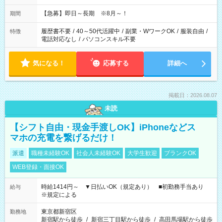
【急募】即日～長期 ※8月～！
期間
履歴書不要
/
40～50代活躍中
/
副業・WワークOK
/
服装自由
/
特徴
電話対応なし
/
パソコンスキル不要
気になる！
応募する
詳細へ
掲載日：2026.08.07
未読
【シフト自由・現金手渡しOK】iPhoneなどス
マホの充電を繋げるだけ！
派遣
職種未経験OK
社会人未経験OK
大学生歓迎
ブランクOK
WEB登録・面接OK
時給1414円～ ▼日払いOK（規定あり） ■初勤務手当あり
給与
※規定による
東京都新宿区
勤務地
新宿駅から徒歩
/
新宿三丁目駅から徒歩
/
高田馬場駅から徒歩