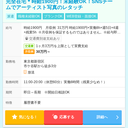
完全在宅＊時給1900円！未経験OK！SNSチー
ムでアーティスト写真のレタッチ
派遣
職種未経験OK
ブランクOK
WEB登録・面接OK
時給1900円 月収例 31万円 時給1900円×実働8h×週5日×4週
給与
+残業5h ※月収例を保証するものではありません。※給与即受
取りサービス利用可（利用条件有）
交通費別途支給あり
1ヶ月3万円を上限として実費支給
交通費
30万円～
月収例
東京都新宿区
勤務地
市ケ谷駅から徒歩3分
放送
11:00-20:00（休憩60分）実働8時間（残業少なめ！）
勤務時間
即日～長期 ※開始日相談OK
期間
履歴書不要
特徴
気になる！
応募する
詳細へ