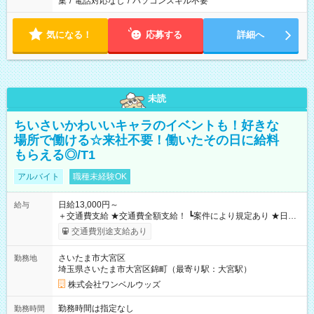
集
/
電話対応なし
/
パソコンスキル不要
気になる！
応募する
詳細へ
未読
ちいさいかわいいキャラのイベントも！好きな
場所で働ける☆来社不要！働いたその日に給料
もらえる◎/T1
アルバイト
職種未経験OK
日給13,000円～
給与
＋交通費支給 ★交通費全額支給！ ┗案件により規定あり ★日払
いOK！（規定あり） ┗働いたその日に現金GET♪ お仕事後はコ
交通費別途支給あり
ンビニATMから 日払い分を引き落とせます！ 【試用期間】試
用期間なし
さいたま市大宮区
勤務地
埼玉県さいたま市大宮区錦町（最寄り駅：大宮駅）
株式会社ワンベルウッズ
勤務時間は指定なし
勤務時間