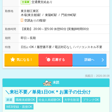
交通費支給あり
交通費
東京都江東区
勤務地
木場(東京都)駅
/
東陽町駅
/
門前仲町駅
空調ありの職場!
【夜勤】 20:00～翌5:00 休憩60分 [実働]8時間00分
勤務時間
即日～長期
期間
日払いOK
/
履歴書不要
/
電話対応なし
/
パソコンスキル不要
特徴
気になる！
応募する
詳細へ
掲載日：2026.08.08
未読
＼来社不要／単発1日OK＊お菓子の仕分け
派遣
職種未経験OK
社会人未経験OK
大学生歓迎
ブランクOK
WEB登録・面接OK