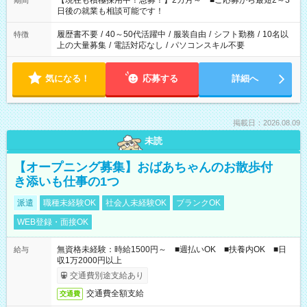
【現在も積極採用中！急募！】2カ月～ ■ご応募から最短2～3
期間
の方へ 今ご覧のお仕事で希望する勤務時間と、もう1つのお仕事
日後の就業も相談可能です！
の勤務時間。 合計で週40時間を超える場合は応募できません。
履歴書不要
/
40～50代活躍中
/
服装自由
/
シフト勤務
/
10名以
特徴
上の大量募集
/
電話対応なし
/
パソコンスキル不要
気になる！
応募する
詳細へ
掲載日：2026.08.09
未読
【オープニング募集】おばあちゃんのお散歩付
き添いも仕事の1つ
派遣
職種未経験OK
社会人未経験OK
ブランクOK
WEB登録・面接OK
無資格未経験：時給1500円～ ■週払いOK ■扶養内OK ■日
給与
収1万2000円以上
交通費別途支給あり
交通費全額支給
交通費