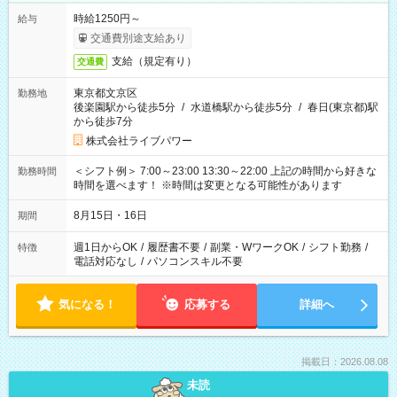
時給1250円～
給与
交通費別途支給あり
支給（規定有り）
交通費
東京都文京区
勤務地
後楽園駅から徒歩5分
/
水道橋駅から徒歩5分
/
春日(東京都)駅
から徒歩7分
株式会社ライブパワー
＜シフト例＞ 7:00～23:00 13:30～22:00 上記の時間から好きな
勤務時間
時間を選べます！ ※時間は変更となる可能性があります
8月15日・16日
期間
週1日からOK
/
履歴書不要
/
副業・WワークOK
/
シフト勤務
/
特徴
電話対応なし
/
パソコンスキル不要
気になる！
応募する
詳細へ
掲載日：2026.08.08
未読