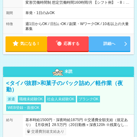
変形労働時間制 想定労働時間160時間/月 【シフト例】 ・8：00
～21：00
単発・1日のみOK
期間
週1日からOK / 日払いOK / 副業・WワークOK / 10名以上の大量
特徴
募集
気になる！
応募する
詳細へ
未読
<タイパ抜群>和菓子のパック詰め／軽作業（夜
勤）
派遣
職種未経験OK
社会人未経験OK
ブランクOK
WEB登録・面接OK
基本時給1500円・深夜時給1875円 ※交通費全額支給（規定あ
給与
り） 【月収例】28.5万円（20日勤務＋深夜120h ※残業なしの場
合）
交通費別途支給あり