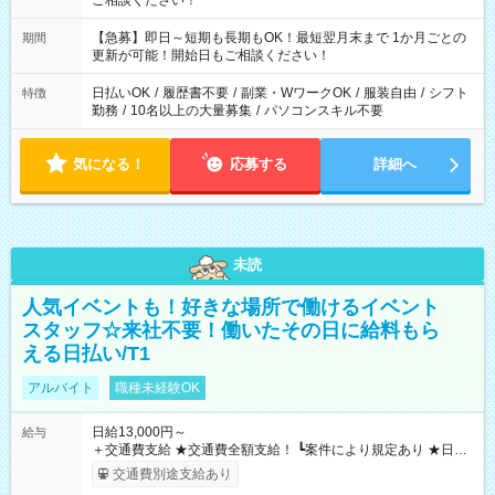
ご相談ください！
【急募】即日～短期も長期もOK！最短翌月末まで 1か月ごとの
期間
更新が可能！開始日もご相談ください！
日払いOK
/
履歴書不要
/
副業・WワークOK
/
服装自由
/
シフト
特徴
勤務
/
10名以上の大量募集
/
パソコンスキル不要
気になる！
応募する
詳細へ
未読
人気イベントも！好きな場所で働けるイベント
スタッフ☆来社不要！働いたその日に給料もら
える日払い/T1
アルバイト
職種未経験OK
日給13,000円～
給与
＋交通費支給 ★交通費全額支給！ ┗案件により規定あり ★日払
いOK！（規定あり） ┗働いたその日に現金GET♪ お仕事後はコ
交通費別途支給あり
ンビニATMから 日払い分を引き落とせます！ 【試用期間】試