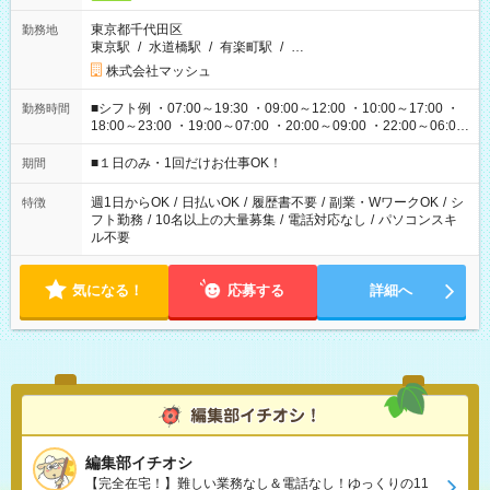
東京都千代田区
勤務地
東京駅
/
水道橋駅
/
有楽町駅
/
…
株式会社マッシュ
■シフト例 ・07:00～19:30 ・09:00～12:00 ・10:00～17:00 ・
勤務時間
18:00～23:00 ・19:00～07:00 ・20:00～09:00 ・22:00～06:00
etc ★最短で3時間で5,120円のお仕事から 15時間で2万円近く稼
げるお仕事も！ ご希望のお時間に合わせてご紹介！ ※シフトは
■１日のみ・1回だけお仕事OK！
期間
現場によって異なります。 ※勿論、休憩時間はあるのでご安心
ください！
週1日からOK
/
日払いOK
/
履歴書不要
/
副業・WワークOK
/
シ
特徴
フト勤務
/
10名以上の大量募集
/
電話対応なし
/
パソコンスキ
ル不要
気になる！
応募する
詳細へ
編集部イチオシ
【完全在宅！】難しい業務なし＆電話なし！ゆっくりの11