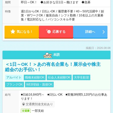
即日～OK！ ◆お好きな日1日～働けます ◆急募
期間
週1日からOK
/
日払いOK
/
履歴書不要
/
40～50代活躍中
/
副
特徴
業・WワークOK
/
服装自由
/
シフト勤務
/
10名以上の大量募
集
/
電話対応なし
/
パソコンスキル不要
気になる！
応募する
詳細へ
掲載日：2026.08.08
未読
＜1日～OK！＞あの有名企業も！展示会や株主
総会のお手伝い！
アルバイト
職種未経験OK
社会人未経験OK
大学生歓迎
ブランクOK
WEB登録・面接OK
■日給16,840円～ ■日払いOK ■実働3時間5,120円のお仕事あ
給与
ります！
交通費別途支給あり
一部支給
交通費