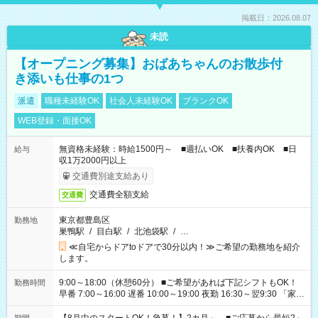
掲載日：2026.08.07
未読
【オープニング募集】おばあちゃんのお散歩付
き添いも仕事の1つ
派遣
職種未経験OK
社会人未経験OK
ブランクOK
WEB登録・面接OK
無資格未経験：時給1500円～ ■週払いOK ■扶養内OK ■日
給与
収1万2000円以上
交通費別途支給あり
交通費全額支給
交通費
東京都豊島区
勤務地
巣鴨駅
/
目白駅
/
北池袋駅
/
…
≪自宅からドアtoドアで30分以内！≫ご希望の勤務地を紹介
します。
9:00～18:00（休憩60分） ■ご希望があれば下記シフトもOK！
勤務時間
早番 7:00～16:00 遅番 10:00～19:00 夜勤 16:30～翌9:30 「家族
と休みを合わせたい」 「余裕を持って夕飯の準備がしたい」
「できれば残業はしたくない」 など、ご希望を教えてください