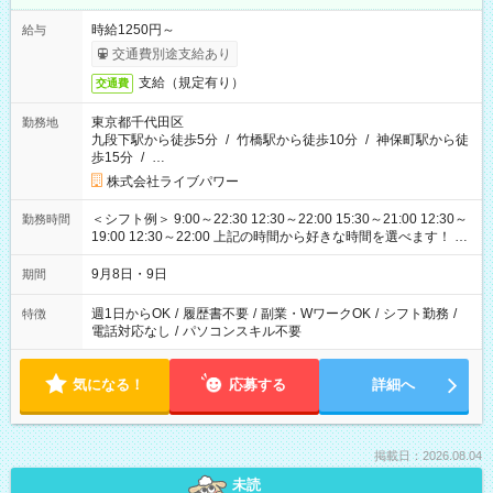
時給1250円～
給与
交通費別途支給あり
支給（規定有り）
交通費
東京都千代田区
勤務地
九段下駅から徒歩5分
/
竹橋駅から徒歩10分
/
神保町駅から徒
歩15分
/
…
株式会社ライブパワー
＜シフト例＞ 9:00～22:30 12:30～22:00 15:30～21:00 12:30～
勤務時間
19:00 12:30～22:00 上記の時間から好きな時間を選べます！ ※
時間は変更となる可能性があります
9月8日・9日
期間
週1日からOK
/
履歴書不要
/
副業・WワークOK
/
シフト勤務
/
特徴
電話対応なし
/
パソコンスキル不要
気になる！
応募する
詳細へ
掲載日：2026.08.04
未読