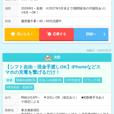
2026/9/1～長期 ※2027年3月末まで(期間延長の可能性あり)
期間
※9月～OK！
履歴書不要
/
40～50代活躍中
特徴
気になる！
応募する
詳細へ
掲載日：2026.08.07
未読
【シフト自由・現金手渡しOK】iPhoneなどス
マホの充電を繋げるだけ！
派遣
職種未経験OK
社会人未経験OK
大学生歓迎
ブランクOK
WEB登録・面接OK
時給1414円～ ▼日払いOK（規定あり） ■初勤務手当あり
給与
※規定による
東京都新宿区
勤務地