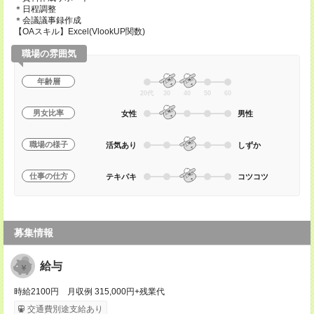
＊日程調整
＊会議議事録作成
【OAスキル】Excel(VlookUP関数)
職場の雰囲気
年齢層
20代
30
40
50
60
男女比率
女性
男性
職場の様子
活気あり
しずか
仕事の仕方
テキパキ
コツコツ
募集情報
給与
時給2100円 月収例 315,000円+残業代
交通費別途支給あり