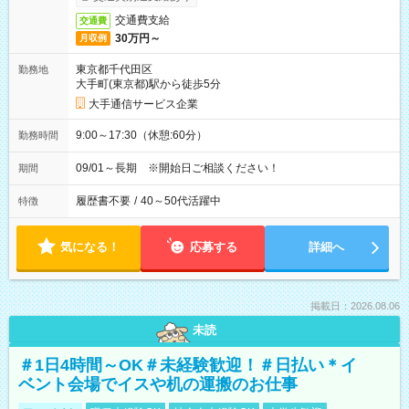
交通費支給
交通費
30万円～
月収例
東京都千代田区
勤務地
大手町(東京都)駅から徒歩5分
大手通信サービス企業
9:00～17:30（休憩:60分）
勤務時間
09/01～長期 ※開始日ご相談ください！
期間
履歴書不要
/
40～50代活躍中
特徴
気になる！
応募する
詳細へ
掲載日：2026.08.06
未読
＃1日4時間～OK＃未経験歓迎！＃日払い＊イ
ベント会場でイスや机の運搬のお仕事