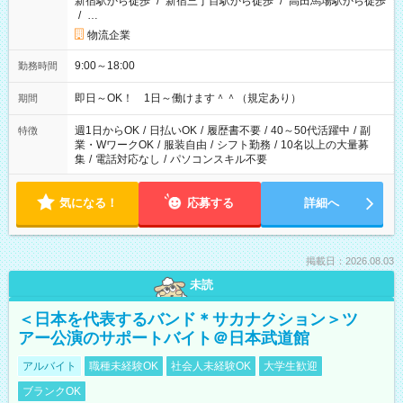
新宿駅から徒歩
/
新宿三丁目駅から徒歩
/
高田馬場駅から徒歩
/
…
物流企業
9:00～18:00
勤務時間
即日～OK！ 1日～働けます＾＾（規定あり）
期間
週1日からOK
/
日払いOK
/
履歴書不要
/
40～50代活躍中
/
副
特徴
業・WワークOK
/
服装自由
/
シフト勤務
/
10名以上の大量募
集
/
電話対応なし
/
パソコンスキル不要
気になる！
応募する
詳細へ
掲載日：2026.08.03
未読
＜日本を代表するバンド＊サカナクション＞ツ
アー公演のサポートバイト＠日本武道館
アルバイト
職種未経験OK
社会人未経験OK
大学生歓迎
ブランクOK