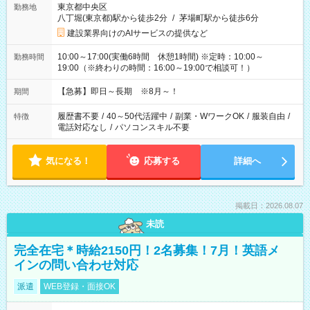
東京都中央区
勤務地
八丁堀(東京都)駅から徒歩2分
/
茅場町駅から徒歩6分
建設業界向けのAIサービスの提供など
10:00～17:00(実働6時間 休憩1時間) ※定時：10:00～
勤務時間
19:00（※終わりの時間：16:00～19:00で相談可！）
【急募】即日～長期 ※8月～！
期間
履歴書不要
/
40～50代活躍中
/
副業・WワークOK
/
服装自由
/
特徴
電話対応なし
/
パソコンスキル不要
気になる！
応募する
詳細へ
掲載日：2026.08.07
未読
完全在宅＊時給2150円！2名募集！7月！英語メ
インの問い合わせ対応
派遣
WEB登録・面接OK