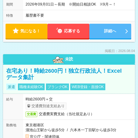
2026年09月01日～長期 ※開始日相談OK ※9月～！
期間
履歴書不要
特徴
気になる！
応募する
詳細へ
掲載日：2026.08.04
未読
在宅あり！時給2600円！独立行政法人！Excel
データ集計
派遣
職種未経験OK
ブランクOK
WEB登録・面接OK
時給2600円＋交
給与
交通費別途支給あり
交通費実費支給（当社規定あり）
交通費
東京都港区
勤務地
溜池山王駅から徒歩5分
/
六本木一丁目駅から徒歩3分
官公庁・関連団体