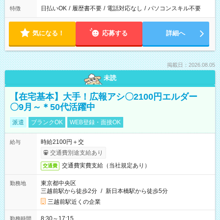
日払いOK
/
履歴書不要
/
電話対応なし
/
パソコンスキル不要
特徴
気になる！
応募する
詳細へ
掲載日：2026.08.05
未読
【在宅基本】大手！広報アシ〇2100円エルダー
〇9月～＊50代活躍中
派遣
ブランクOK
WEB登録・面接OK
時給2100円＋交
給与
交通費別途支給あり
交通費実費支給（当社規定あり）
交通費
東京都中央区
勤務地
三越前駅から徒歩2分
/
新日本橋駅から徒歩5分
三越前駅近くの企業
8:30～17:15
勤務時間