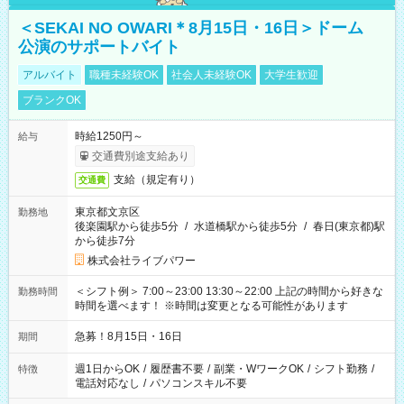
＜SEKAI NO OWARI＊8月15日・16日＞ドーム
公演のサポートバイト
アルバイト
職種未経験OK
社会人未経験OK
大学生歓迎
ブランクOK
時給1250円～
給与
交通費別途支給あり
支給（規定有り）
交通費
東京都文京区
勤務地
後楽園駅から徒歩5分
/
水道橋駅から徒歩5分
/
春日(東京都)駅
から徒歩7分
株式会社ライブパワー
＜シフト例＞ 7:00～23:00 13:30～22:00 上記の時間から好きな
勤務時間
時間を選べます！ ※時間は変更となる可能性があります
急募！8月15日・16日
期間
週1日からOK
/
履歴書不要
/
副業・WワークOK
/
シフト勤務
/
特徴
電話対応なし
/
パソコンスキル不要