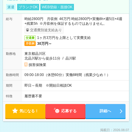
派遣
ブランクOK
WEB登録・面接OK
時給2800円 月収例 46万円 時給2800円×実働8h×週5日×4週
給与
+残業5h ※月収例を保証するものではありません。
交通費別途支給あり
1ヶ月3万円を上限として実費支給
交通費
30万円～
月収例
東京都品川区
勤務地
北品川駅から徒歩11分
/
品川駅
損害保険業
09:00-18:00（休憩60分）実働8時間（残業少なめ！）
勤務時間
即日～長期 ※開始日相談OK
期間
履歴書不要
特徴
気になる！
応募する
詳細へ
掲載日：2026.08.07