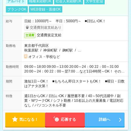
アルバイト
職種未経験OK
社会人未経験OK
大学生歓迎
ブランクOK
WEB登録・面接OK
日給：10000円～ 半日：5000円～ ■日払いOK！
給与
交通費別途支給あり
交通費規定支給
交通費
東京都千代田区
勤務地
秋葉原駅
/
神保町駅
/
麹町駅
/
…
オフィス・学校など
09:00～18:00 09:00～13:00 20:00～24：00 22：00～31:00
勤務時間
20:00～24：00 22：00～翌7:00 …など1日4時間～OK！ その他
シフトもございます！ お気軽にご相談ください！
激短1日～OK！ ■もちろん即日スタートもOK！ ■曜日・日数
期間
はアナタ次第！
週1日からOK
/
日払いOK
/
履歴書不要
/
40～50代活躍中
/
副
特徴
業・WワークOK
/
シフト勤務
/
10名以上の大量募集
/
電話対応
なし
/
パソコンスキル不要
気になる！
応募する
詳細へ