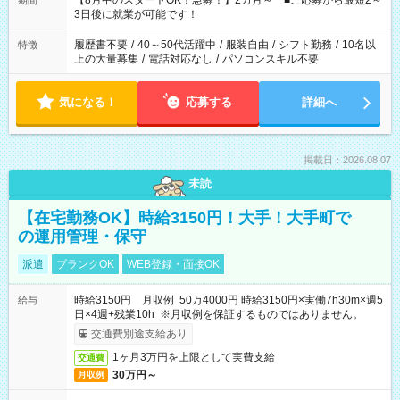
【8月中のスタートOK！急募！】2カ月～ ■ご応募から最短2～
期間
ね。 ※Wワーク希望の方へ 今ご覧のお仕事で希望する勤務時間
3日後に就業が可能です！
と、もう1つのお仕事の勤務時間。 合計で週40時間を超える場
合は応募できません。
履歴書不要
/
40～50代活躍中
/
服装自由
/
シフト勤務
/
10名以
特徴
上の大量募集
/
電話対応なし
/
パソコンスキル不要
気になる！
応募する
詳細へ
掲載日：2026.08.07
未読
【在宅勤務OK】時給3150円！大手！大手町で
の運用管理・保守
派遣
ブランクOK
WEB登録・面接OK
時給3150円 月収例 50万4000円 時給3150円×実働7h30m×週5
給与
日×4週+残業10h ※月収例を保証するものではありません。
交通費別途支給あり
1ヶ月3万円を上限として実費支給
交通費
30万円～
月収例