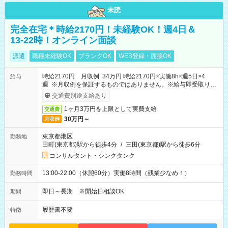
未読
完全在宅＊時給2170円！未経験OK！週4日＆
13-22時！オンライン面談
派遣
職種未経験OK
ブランクOK
WEB登録・面接OK
時給2170円 月収例 34万円 時給2170円×実働8h×週5日×4
給与
週 ※月収例を保証するものではありません。※給与即受取りサ
ービス利用可（利用条件有）
交通費別途支給あり
1ヶ月3万円を上限として実費支給
交通費
30万円～
月収例
東京都港区
勤務地
田町(東京都)駅から徒歩4分
/
三田(東京都)駅から徒歩6分
コンサルタント・シンクタンク
13:00-22:00（休憩60分）実働8時間（残業少なめ！）
勤務時間
即日～長期 ※開始日相談OK
期間
履歴書不要
特徴