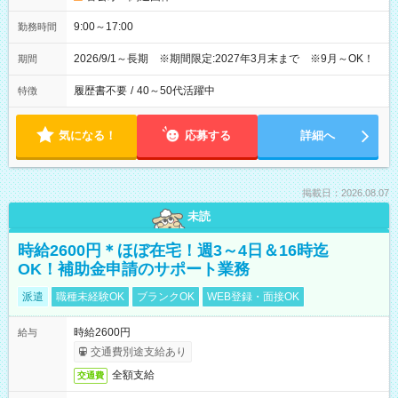
9:00～17:00
勤務時間
2026/9/1～長期 ※期間限定:2027年3月末まで ※9月～OK！
期間
履歴書不要
/
40～50代活躍中
特徴
気になる！
応募する
詳細へ
掲載日：2026.08.07
未読
時給2600円＊ほぼ在宅！週3～4日＆16時迄
OK！補助金申請のサポート業務
派遣
職種未経験OK
ブランクOK
WEB登録・面接OK
時給2600円
給与
交通費別途支給あり
全額支給
交通費