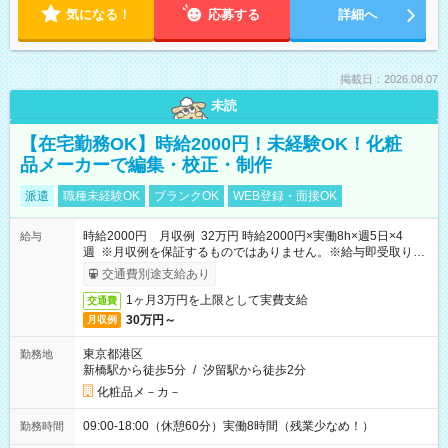
気になる！
応募する
詳細へ
掲載日：2026.08.07
未読
【在宅勤務OK】時給2000円！未経験OK！化粧
品メーカーで編集・校正・制作
派遣
職種未経験OK
ブランクOK
WEB登録・面接OK
時給2000円 月収例 32万円 時給2000円×実働8h×週5日×4
給与
週 ※月収例を保証するものではありません。※給与即受取りサ
ービス利用可（利用条件有）
交通費別途支給あり
1ヶ月3万円を上限として実費支給
交通費
30万円～
月収例
東京都港区
勤務地
新橋駅から徒歩5分
/
汐留駅から徒歩2分
化粧品メ－カ－
09:00-18:00（休憩60分）実働8時間（残業少なめ！）
勤務時間