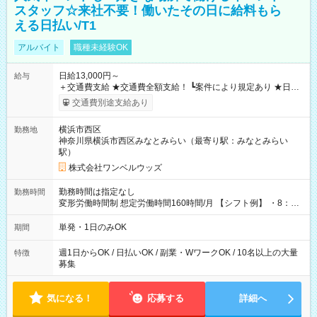
スタッフ☆来社不要！働いたその日に給料もら
える日払い/T1
アルバイト
職種未経験OK
日給13,000円～
給与
＋交通費支給 ★交通費全額支給！ ┗案件により規定あり ★日払
いOK！（規定あり） ┗働いたその日に現金GET♪ お仕事後はコ
交通費別途支給あり
ンビニATMから 日払い分を引き落とせます！ 【試用期間】試
用期間なし
横浜市西区
勤務地
神奈川県横浜市西区みなとみらい（最寄り駅：みなとみらい
駅）
株式会社ワンベルウッズ
勤務時間は指定なし
勤務時間
変形労働時間制 想定労働時間160時間/月 【シフト例】 ・8：00
～21：00
単発・1日のみOK
期間
週1日からOK / 日払いOK / 副業・WワークOK / 10名以上の大量
特徴
募集
気になる！
応募する
詳細へ