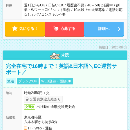
週1日からOK
/
日払いOK
/
履歴書不要
/
40～50代活躍中
/
副
特徴
業・WワークOK
/
シフト勤務
/
10名以上の大量募集
/
電話対応
なし
/
パソコンスキル不要
気になる！
応募する
詳細へ
掲載日：2026.08.05
未読
完全在宅で16時まで！英語&日本語＼EC運営サ
ポート／
派遣
ブランクOK
WEB登録・面接OK
時給2450円＋交
給与
交通費別途支給あり
出社時の通勤交通費支給
交通費
東京都港区
勤務地
六本木駅から徒歩3分
IT・Web・通信