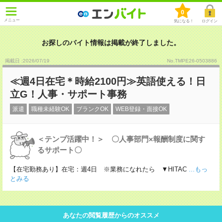
0
メニュー
気になる！
ログイン
お探しのバイト情報は掲載が終了しました。
掲載日 :2026
/
07
/
19
No.TMPE26-0503886
≪週4日在宅＊時給2100円≫英語使える！日
立G！人事・サポート事務
派遣
職種未経験OK
ブランクOK
WEB登録・面接OK
＜テンプ活躍中！＞ 〇人事部門×報酬制度に関す
るサポート〇
【在宅勤務あり】在宅：週4日 ※業務になれたら ▼HITAC
...もっ
とみる
あなたの閲覧履歴からのオススメ