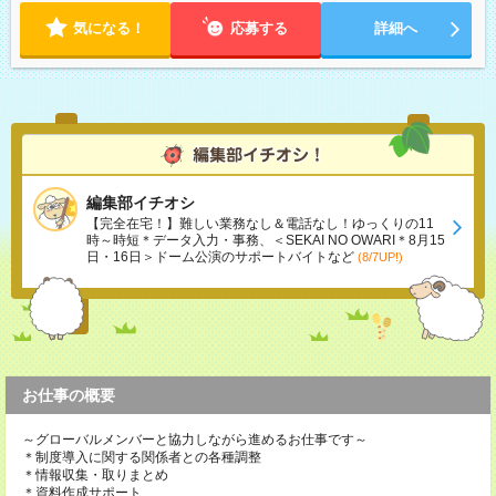
気になる！
応募する
詳細へ
編集部イチオシ
【完全在宅！】難しい業務なし＆電話なし！ゆっくりの11
時～時短＊データ入力・事務、＜SEKAI NO OWARI＊8月15
日・16日＞ドーム公演のサポートバイトなど
(8/7UP!)
お仕事の概要
～グローバルメンバーと協力しながら進めるお仕事です～
＊制度導入に関する関係者との各種調整
＊情報収集・取りまとめ
＊資料作成サポート