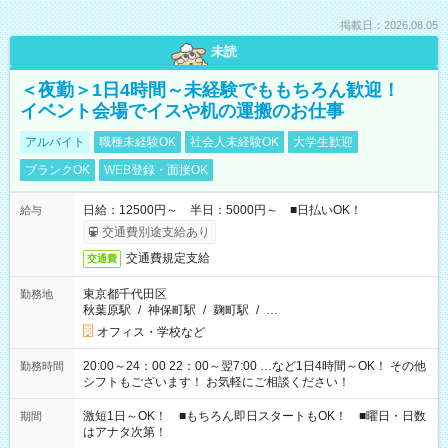
掲載日：2026.08.05
未読
＜夜勤＞1日4時間～未経験でももちろん歓迎！
イベント会場でイスや机の運搬のお仕事
アルバイト
職種未経験OK
社会人未経験OK
大学生歓迎
ブランクOK
WEB登録・面接OK
日給：12500円～ 半日：5000円～ ■日払いOK！
給与
交通費別途支給あり
交通費規定支給
交通費
東京都千代田区
勤務地
秋葉原駅
/
神保町駅
/
麹町駅
/
…
オフィス・学校など
20:00～24：00 22：00～翌7:00 …など1日4時間～OK！ その他
勤務時間
シフトもございます！ お気軽にご相談ください！
激短1日～OK！ ■もちろん即日スタートもOK！ ■曜日・日数
期間
はアナタ次第！