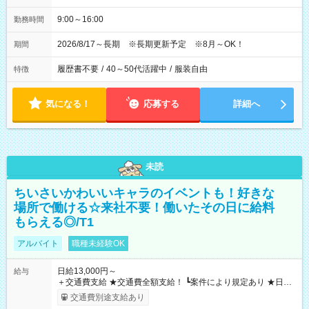
9:00～16:00
勤務時間
2026/8/17～長期 ※長期更新予定 ※8月～OK！
期間
履歴書不要
/
40～50代活躍中
/
服装自由
特徴
気になる！
応募する
詳細へ
未読
ちいさいかわいいキャラのイベントも！好きな
場所で働ける☆来社不要！働いたその日に給料
もらえる◎/T1
アルバイト
職種未経験OK
日給13,000円～
給与
＋交通費支給 ★交通費全額支給！ ┗案件により規定あり ★日払
いOK！（規定あり） ┗働いたその日に現金GET♪ お仕事後はコ
交通費別途支給あり
ンビニATMから 日払い分を引き落とせます！ 【試用期間】試