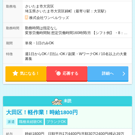
用期間なし
さいたま市大宮区
勤務地
埼玉県さいたま市大宮区錦町（最寄り駅：大宮駅）
株式会社ワンベルウッズ
勤務時間は指定なし
勤務時間
変形労働時間制 想定労働時間160時間/月 【シフト例】 ・8：00
～21：00
単発・1日のみOK
期間
週1日からOK / 日払いOK / 副業・WワークOK / 10名以上の大量
特徴
募集
気になる！
応募する
詳細へ
未読
大田区！軽作業！時給1800円
派遣
職種未経験OK
ブランクOK
時給1800円 日額平均1万4400円/月額30万2400円/残込39万
給与