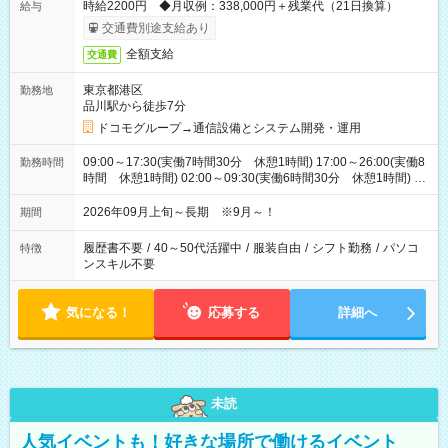
時給2200円 ◆月収例：338,000円＋残業代（21日換算）
給与
交通費別途支給あり
全額支給
交通費
東京都港区
勤務地
品川駅から徒歩7分
ドコモグループ→通信設備とシステム開発・運用
09:00～17:30(実働7時間30分 休憩1時間) 17:00～26:00(実働8
勤務時間
時間 休憩1時間) 02:00～09:30(実働6時間30分 休憩1時間) ※
日勤は就業時間1/夜勤は就業時間2.3を連続で行って頂きます
2026年09月上旬～長期 ※9月～！
期間
履歴書不要
/
40～50代活躍中
/
服装自由
/
シフト勤務
/
パソコ
特徴
ンスキル不要
気になる！
応募する
詳細へ
未読
人気イベントも！好きな場所で働けるイベント