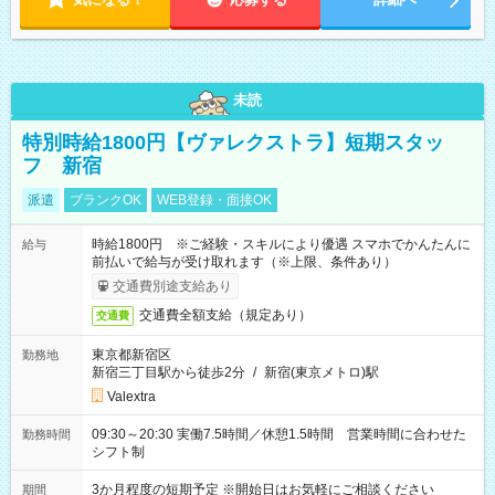
未読
特別時給1800円【ヴァレクストラ】短期スタッ
フ 新宿
派遣
ブランクOK
WEB登録・面接OK
時給1800円 ※ご経験・スキルにより優遇 スマホでかんたんに
給与
前払いで給与が受け取れます（※上限、条件あり）
交通費別途支給あり
交通費全額支給（規定あり）
交通費
東京都新宿区
勤務地
新宿三丁目駅から徒歩2分
/
新宿(東京メトロ)駅
Valextra
09:30～20:30 実働7.5時間／休憩1.5時間 営業時間に合わせた
勤務時間
シフト制
3か月程度の短期予定 ※開始日はお気軽にご相談ください
期間