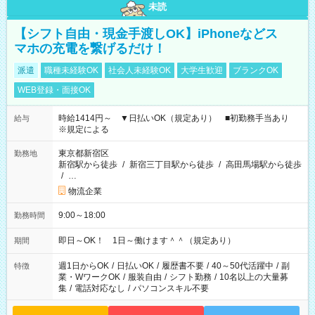
未読
【シフト自由・現金手渡しOK】iPhoneなどス
マホの充電を繋げるだけ！
派遣
職種未経験OK
社会人未経験OK
大学生歓迎
ブランクOK
WEB登録・面接OK
時給1414円～ ▼日払いOK（規定あり） ■初勤務手当あり
給与
※規定による
東京都新宿区
勤務地
新宿駅から徒歩
/
新宿三丁目駅から徒歩
/
高田馬場駅から徒歩
/
…
物流企業
9:00～18:00
勤務時間
即日～OK！ 1日～働けます＾＾（規定あり）
期間
週1日からOK
/
日払いOK
/
履歴書不要
/
40～50代活躍中
/
副
特徴
業・WワークOK
/
服装自由
/
シフト勤務
/
10名以上の大量募
集
/
電話対応なし
/
パソコンスキル不要