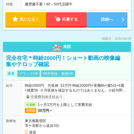
履歴書不要
/
40～50代活躍中
特徴
気になる！
応募する
詳細へ
掲載日：2026.08.09
未読
完全在宅＊時給2000円！ショート動画の映像編
集やテロップ確認
派遣
ブランクOK
WEB登録・面接OK
時給2000円 月収例 33万円 時給2000円×実働8h×週5日×4週
給与
+残業5h ※月収例を保証するものではありません。※給与即受
取りサービス利用可（利用条件有）
交通費別途支給あり
1ヶ月3万円を上限として実費支給
交通費
30万円～
月収例
東京都新宿区
勤務地
市ケ谷駅から徒歩3分
放送