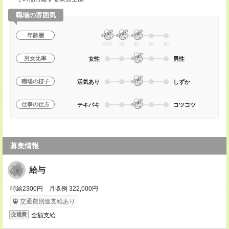
職場の雰囲気
年齢層
20代
30
40
50
60
男女比率
女性
男性
職場の様子
活気あり
しずか
仕事の仕方
テキパキ
コツコツ
募集情報
給与
時給2300円 月収例 322,000円
交通費別途支給あり
全額支給
交通費