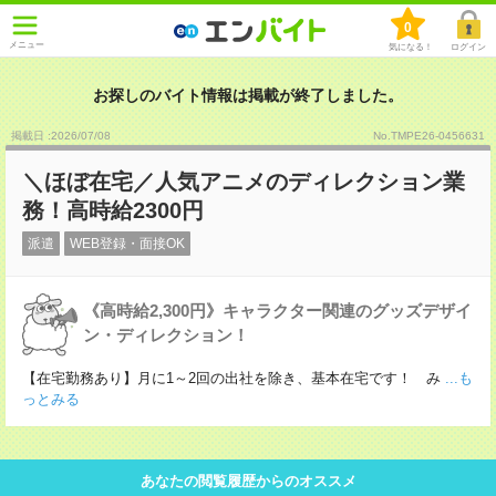
0
メニュー
気になる！
ログイン
お探しのバイト情報は掲載が終了しました。
掲載日 :2026
/
07
/
08
No.TMPE26-0456631
＼ほぼ在宅／人気アニメのディレクション業
務！高時給2300円
派遣
WEB登録・面接OK
《高時給2,300円》キャラクター関連のグッズデザイ
ン・ディレクション！
【在宅勤務あり】月に1～2回の出社を除き、基本在宅です！ み
...も
っとみる
あなたの閲覧履歴からのオススメ