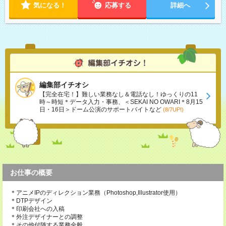
気になる！
応募する
詳細へ
編集部イチオシ
【完全在宅！】難しい業務なし＆電話なし！ゆっくりの11
時～時短＊データ入力・事務、＜SEKAI NO OWARI＊8月15
日・16日＞ドーム公演のサポートバイトなど
(8/7UP!)
お仕事の概要
＊アニメIPのディレクション業務（Photoshop,Illustrator使用）
＊DTPデザイン
＊印刷会社への入稿
＊外注デザイナーとの調整
＊その他付随する業務全般