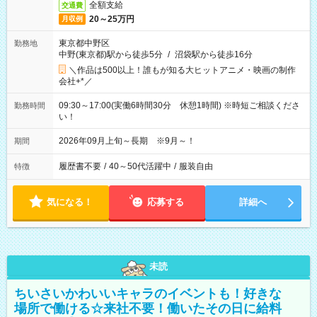
全額支給
交通費
20～25万円
月収例
東京都中野区
勤務地
中野(東京都)駅から徒歩5分
/
沼袋駅から徒歩16分
＼作品は500以上！誰もが知る大ヒットアニメ・映画の制作
会社+*／
09:30～17:00(実働6時間30分 休憩1時間) ※時短ご相談くださ
勤務時間
い！
2026年09月上旬～長期 ※9月～！
期間
履歴書不要
/
40～50代活躍中
/
服装自由
特徴
気になる！
応募する
詳細へ
未読
ちいさいかわいいキャラのイベントも！好きな
場所で働ける☆来社不要！働いたその日に給料