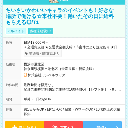
ちいさいかわいいキャラのイベントも！好きな
場所で働ける☆来社不要！働いたその日に給料
もらえる◎/T1
アルバイト
職種未経験OK
日給13,000円～
給与
＋交通費支給 ★交通費全額支給！ ┗案件により規定あり ★日払
いOK！（規定あり） ┗働いたその日に現金GET♪ お仕事後はコ
交通費別途支給あり
ンビニATMから 日払い分を引き落とせます！ 【試用期間】試
用期間なし
横浜市港北区
勤務地
神奈川県横浜市港北区（最寄り駅：新横浜駅）
株式会社ワンベルウッズ
勤務時間は指定なし
勤務時間
変形労働時間制 想定労働時間160時間/月 【シフト例】 ・8：00
～21：00
単発・1日のみOK
期間
週1日からOK / 日払いOK / 副業・WワークOK / 10名以上の大量
特徴
募集
気になる！
応募する
詳細へ