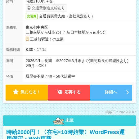
時給2100円＋交
給与
交通費別途支給あり
交通費実費支給（当社規定あり）
交通費
東京都中央区
勤務地
三越前駅から徒歩2分
/
新日本橋駅から徒歩5分
三越前駅近くの企業
8:30～17:15
勤務時間
2026/9/1～長期 ※2027年3月末まで(期間延長の可能性あり)
期間
※9月～OK！
履歴書不要
/
40～50代活躍中
特徴
気になる！
応募する
詳細へ
掲載日：2026.08.07
未読
時給2000円！〈在宅×10時始業〉WordPress運
用保守・Web更新