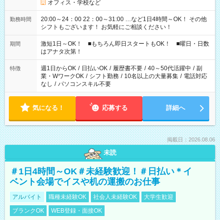
オフィス・学校など
20:00～24：00 22：00～31:00 …など1日4時間～OK！ その他
勤務時間
シフトもございます！ お気軽にご相談ください！
激短1日～OK！ ■もちろん即日スタートもOK！ ■曜日・日数
期間
はアナタ次第！
週1日からOK
/
日払いOK
/
履歴書不要
/
40～50代活躍中
/
副
特徴
業・WワークOK
/
シフト勤務
/
10名以上の大量募集
/
電話対応
なし
/
パソコンスキル不要
気になる！
応募する
詳細へ
掲載日：2026.08.06
未読
＃1日4時間～OK＃未経験歓迎！＃日払い＊イ
ベント会場でイスや机の運搬のお仕事
アルバイト
職種未経験OK
社会人未経験OK
大学生歓迎
ブランクOK
WEB登録・面接OK