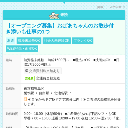
掲載日：2026.08.09
未読
【オープニング募集】おばあちゃんのお散歩付
き添いも仕事の1つ
派遣
職種未経験OK
社会人未経験OK
ブランクOK
WEB登録・面接OK
無資格未経験：時給1500円～ ■週払いOK ■扶養内OK ■日
給与
収1万2000円以上
交通費別途支給あり
交通費全額支給
交通費
東京都豊島区
勤務地
巣鴨駅
/
目白駅
/
北池袋駅
/
…
≪自宅からドアtoドアで30分以内！≫ご希望の勤務地を紹介
します。
9:00～18:00（休憩60分） ■ご希望があれば下記シフトもOK！
勤務時間
早番 7:00～16:00 遅番 10:00～19:00 夜勤 16:30～翌9:30 「家族
と休みを合わせたい」 「余裕を持って夕飯の準備がしたい」
「できれば残業はしたくない」 など、ご希望を教えてください