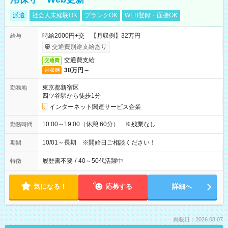
派遣
社会人未経験OK
ブランクOK
WEB登録・面接OK
時給2000円+交 【月収例】32万円
給与
交通費別途支給あり
交通費支給
交通費
30万円～
月収例
東京都新宿区
勤務地
四ツ谷駅から徒歩1分
インターネット関連サービス企業
10:00～19:00（休憩:60分） ※残業なし
勤務時間
10/01～長期 ※開始日ご相談ください！
期間
履歴書不要
/
40～50代活躍中
特徴
気になる！
応募する
詳細へ
掲載日：2026.08.07