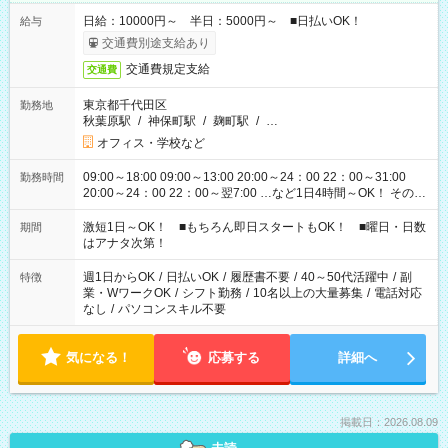
日給：10000円～ 半日：5000円～ ■日払いOK！
給与
交通費別途支給あり
交通費規定支給
交通費
東京都千代田区
勤務地
秋葉原駅
/
神保町駅
/
麹町駅
/
…
オフィス・学校など
09:00～18:00 09:00～13:00 20:00～24：00 22：00～31:00
勤務時間
20:00～24：00 22：00～翌7:00 …など1日4時間～OK！ その他
シフトもございます！ お気軽にご相談ください！
激短1日～OK！ ■もちろん即日スタートもOK！ ■曜日・日数
期間
はアナタ次第！
週1日からOK
/
日払いOK
/
履歴書不要
/
40～50代活躍中
/
副
特徴
業・WワークOK
/
シフト勤務
/
10名以上の大量募集
/
電話対応
なし
/
パソコンスキル不要
気になる！
応募する
詳細へ
掲載日：2026.08.09