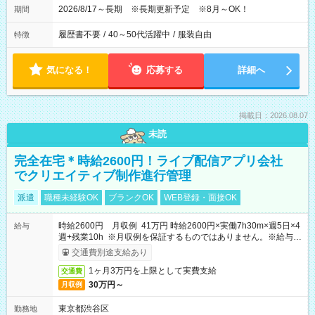
2026/8/17～長期 ※長期更新予定 ※8月～OK！
期間
履歴書不要
/
40～50代活躍中
/
服装自由
特徴
気になる！
応募する
詳細へ
掲載日：2026.08.07
未読
完全在宅＊時給2600円！ライブ配信アプリ会社
でクリエイティブ制作進行管理
派遣
職種未経験OK
ブランクOK
WEB登録・面接OK
時給2600円 月収例 41万円 時給2600円×実働7h30m×週5日×4
給与
週+残業10h ※月収例を保証するものではありません。※給与即
受取りサービス利用可（利用条件有）
交通費別途支給あり
1ヶ月3万円を上限として実費支給
交通費
30万円～
月収例
東京都渋谷区
勤務地