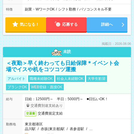
副業・WワークOK
/
シフト勤務
/
パソコンスキル不要
特徴
気になる！
応募する
詳細へ
掲載日：2026.08.06
未読
＜夜勤＞早く終わっても日給保障＊イベント会
場でイスや机をコツコツ運搬
アルバイト
職種未経験OK
社会人未経験OK
大学生歓迎
ブランクOK
WEB登録・面接OK
日給：12500円～ 半日：5000円～ ■日払いOK！
給与
交通費別途支給あり
交通費規定支給
交通費
東京都港区
勤務地
品川駅
/
赤坂(東京都)駅
/
表参道駅
/
…