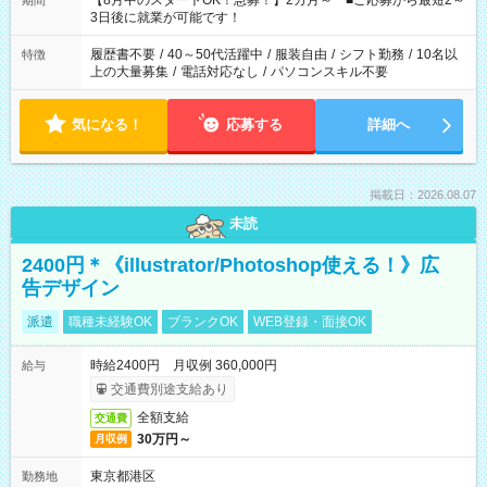
【8月中のスタートOK！急募！】2カ月～ ■ご応募から最短2～
期間
ね。 ※Wワーク希望の方へ 今ご覧のお仕事で希望する勤務時間
3日後に就業が可能です！
と、もう1つのお仕事の勤務時間。 合計で週40時間を超える場
合は応募できません。
履歴書不要
/
40～50代活躍中
/
服装自由
/
シフト勤務
/
10名以
特徴
上の大量募集
/
電話対応なし
/
パソコンスキル不要
気になる！
応募する
詳細へ
掲載日：2026.08.07
未読
2400円＊《illustrator/Photoshop使える！》広
告デザイン
派遣
職種未経験OK
ブランクOK
WEB登録・面接OK
時給2400円 月収例 360,000円
給与
交通費別途支給あり
全額支給
交通費
30万円～
月収例
東京都港区
勤務地