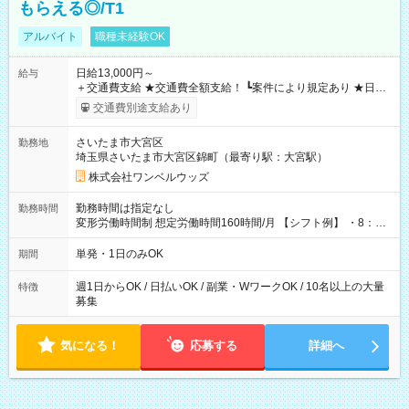
もらえる◎/T1
アルバイト
職種未経験OK
日給13,000円～
給与
＋交通費支給 ★交通費全額支給！ ┗案件により規定あり ★日払
いOK！（規定あり） ┗働いたその日に現金GET♪ お仕事後はコ
交通費別途支給あり
ンビニATMから 日払い分を引き落とせます！ 【試用期間】試
用期間なし
さいたま市大宮区
勤務地
埼玉県さいたま市大宮区錦町（最寄り駅：大宮駅）
株式会社ワンベルウッズ
勤務時間は指定なし
勤務時間
変形労働時間制 想定労働時間160時間/月 【シフト例】 ・8：00
～21：00
単発・1日のみOK
期間
週1日からOK / 日払いOK / 副業・WワークOK / 10名以上の大量
特徴
募集
気になる！
応募する
詳細へ