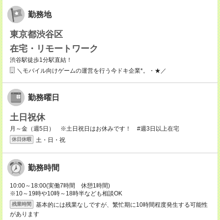
勤務地
東京都渋谷区
在宅・リモートワーク
渋谷駅徒歩1分駅直結！
＼モバイル向けゲームの運営を行う今ドキ企業*。・★／
勤務曜日
土日祝休
月～金（週5日） ※土日祝日はお休みです！ #週3日以上在宅
土・日・祝
休日休暇
勤務時間
10:00～18:00(実働7時間 休憩1時間)
※10～19時や10時～18時半なども相談OK
基本的には残業なしですが、繁忙期に10時間程度発生する可能性
残業時間
があります