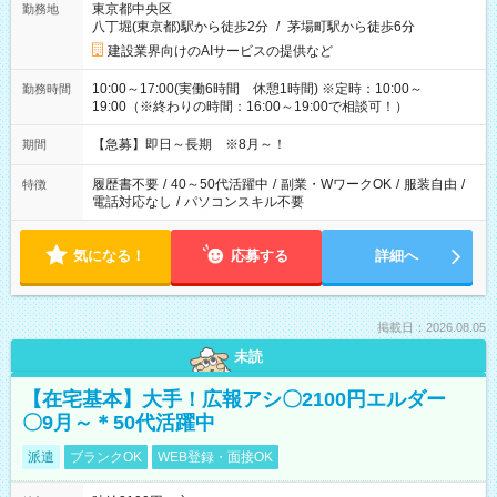
東京都中央区
勤務地
八丁堀(東京都)駅から徒歩2分
/
茅場町駅から徒歩6分
建設業界向けのAIサービスの提供など
10:00～17:00(実働6時間 休憩1時間) ※定時：10:00～
勤務時間
19:00（※終わりの時間：16:00～19:00で相談可！）
【急募】即日～長期 ※8月～！
期間
履歴書不要
/
40～50代活躍中
/
副業・WワークOK
/
服装自由
/
特徴
電話対応なし
/
パソコンスキル不要
気になる！
応募する
詳細へ
掲載日：2026.08.05
未読
【在宅基本】大手！広報アシ〇2100円エルダー
〇9月～＊50代活躍中
派遣
ブランクOK
WEB登録・面接OK