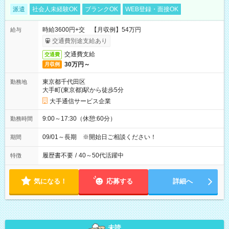
派遣
社会人未経験OK
ブランクOK
WEB登録・面接OK
時給3600円+交 【月収例】54万円
給与
交通費別途支給あり
交通費支給
交通費
30万円～
月収例
東京都千代田区
勤務地
大手町(東京都)駅から徒歩5分
大手通信サービス企業
9:00～17:30（休憩:60分）
勤務時間
09/01～長期 ※開始日ご相談ください！
期間
履歴書不要
/
40～50代活躍中
特徴
気になる！
応募する
詳細へ
未読