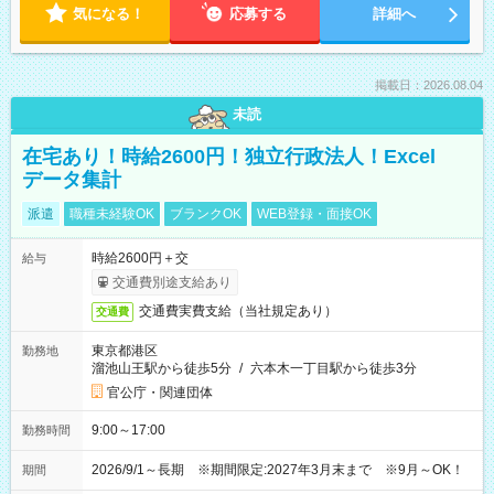
気になる！
応募する
詳細へ
掲載日：2026.08.04
未読
在宅あり！時給2600円！独立行政法人！Excel
データ集計
派遣
職種未経験OK
ブランクOK
WEB登録・面接OK
時給2600円＋交
給与
交通費別途支給あり
交通費実費支給（当社規定あり）
交通費
東京都港区
勤務地
溜池山王駅から徒歩5分
/
六本木一丁目駅から徒歩3分
官公庁・関連団体
9:00～17:00
勤務時間
2026/9/1～長期 ※期間限定:2027年3月末まで ※9月～OK！
期間