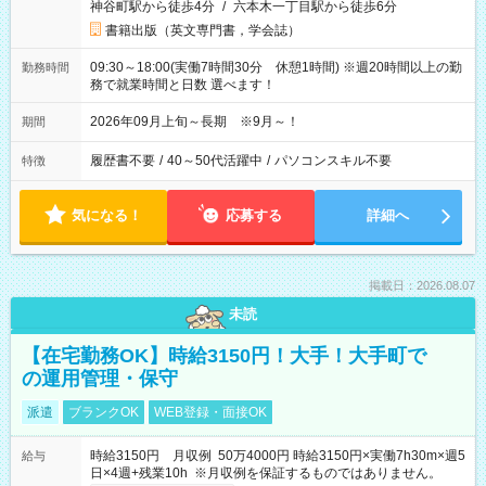
神谷町駅から徒歩4分
/
六本木一丁目駅から徒歩6分
書籍出版（英文専門書，学会誌）
09:30～18:00(実働7時間30分 休憩1時間) ※週20時間以上の勤
勤務時間
務で就業時間と日数 選べます！
2026年09月上旬～長期 ※9月～！
期間
履歴書不要
/
40～50代活躍中
/
パソコンスキル不要
特徴
気になる！
応募する
詳細へ
掲載日：2026.08.07
未読
【在宅勤務OK】時給3150円！大手！大手町で
の運用管理・保守
派遣
ブランクOK
WEB登録・面接OK
時給3150円 月収例 50万4000円 時給3150円×実働7h30m×週5
給与
日×4週+残業10h ※月収例を保証するものではありません。