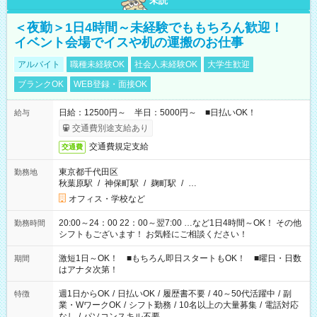
未読
＜夜勤＞1日4時間～未経験でももちろん歓迎！
イベント会場でイスや机の運搬のお仕事
アルバイト
職種未経験OK
社会人未経験OK
大学生歓迎
ブランクOK
WEB登録・面接OK
日給：12500円～ 半日：5000円～ ■日払いOK！
給与
交通費別途支給あり
交通費規定支給
交通費
東京都千代田区
勤務地
秋葉原駅
/
神保町駅
/
麹町駅
/
…
オフィス・学校など
20:00～24：00 22：00～翌7:00 …など1日4時間～OK！ その他
勤務時間
シフトもございます！ お気軽にご相談ください！
激短1日～OK！ ■もちろん即日スタートもOK！ ■曜日・日数
期間
はアナタ次第！
週1日からOK
/
日払いOK
/
履歴書不要
/
40～50代活躍中
/
副
特徴
業・WワークOK
/
シフト勤務
/
10名以上の大量募集
/
電話対応
なし
/
パソコンスキル不要