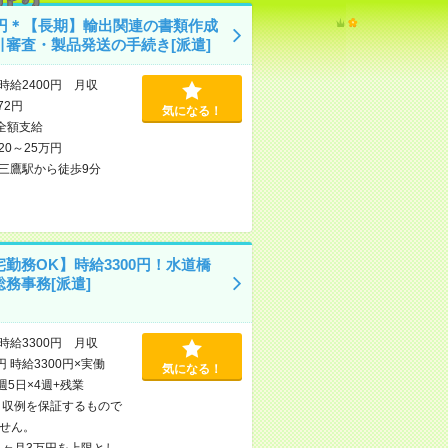
00円＊【長期】輸出関連の書類作成
引審査・製品発送の手続き[派遣]
時給2400円 月収
472円
気になる！
全額支給
20～25万円
三鷹駅から徒歩9分
勤務OK】時給3300円！水道橋
務事務[派遣]
時給3300円 月収
円 時給3300円×実働
気になる！
×週5日×4週+残業
※月収例を保証するもので
せん。
1ヶ月3万円を上限とし