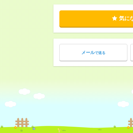
気に
メール
で送る