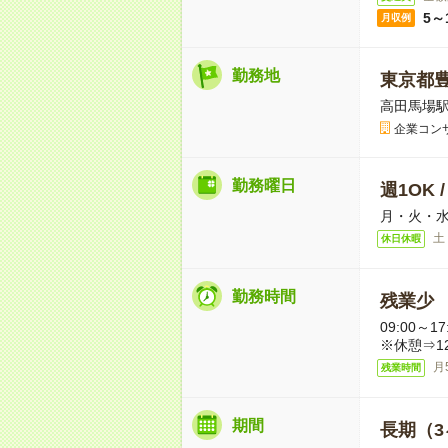
5～
月収例
勤務地
東京都
高田馬場駅
企業コン
勤務曜日
週1OK 
月・火・水
土
休日休暇
勤務時間
残業少
09:00～
※休憩⇒12
月
残業時間
期間
長期（3