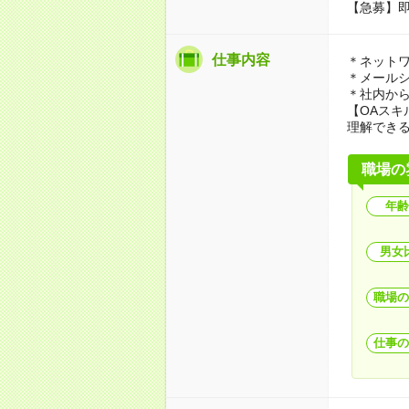
【急募】
仕事内容
＊ネット
＊メール
＊社内か
【OAスキ
理解できる
職場の
年齢
男女
職場の
仕事の