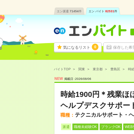
エン派遣
71454
件
エン バイト
82531
件
0
気になるリスト
保存した希
バイトTOP
関東
東京都
豊島区
時給
NEW
掲載日 :
2026
/
08
/
06
時給1900円＊残業
ヘルプデスクサポー
テクニカルサポート・ヘ
職種：
派遣
職種未経験OK
ブランクOK
WEB