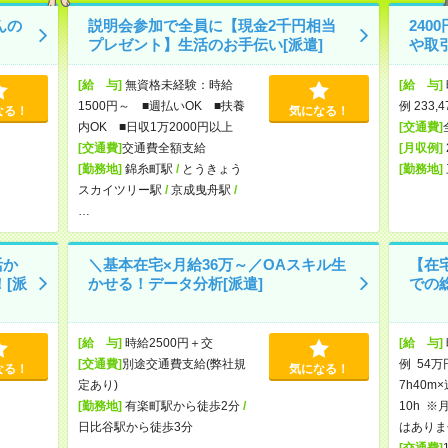
んの
説明会参加で全員に【現金2千円相当
24
プレゼント】生活のお手伝い[派遣]
や取
[給 与]
無資格未経験：時給
[給 与]
1500円～ ■週払いOK ■扶養
例 233,
なる！
気になる！
内OK ■日収1万2000円以上
[交通費]
[交通費]
交通費全額支給
[月収例]
[勤務地]
錦糸町駅
/
とうきょう
[勤務地]
スカイツリー駅
/
京成曳舟駅
/
…
活か
＼基本在宅×月給36万～／OAスキル生
【在宅
[派
かせる！データ分析[派遣]
での総
[給 与]
時給2500円＋交
[給 与]
[交通費]
別途交通費支給(弊社規
例 54万
なる！
気になる！
定あり)
7h40m
[勤務地]
有楽町駅から徒歩2分
/
10h 
日比谷駅から徒歩3分
はありま
[交通費]