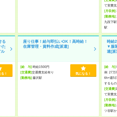
て実費支
[月収例]
[勤務地]
九段下駅
駅
ける
座り仕事！給与即払いOK！高時給！
時給2
いた
在庫管理・資料作成[派遣]
▼服
アル
連[派
[給 与]
時給1500円
[給 与]
[交通費]
交通費支給有り
例 27万
なる！
気になる！
[勤務地]
藤沢駅
6h×週5
するもの
[交通費]
て実費支
[月収例]
[勤務地]
ツ谷駅か