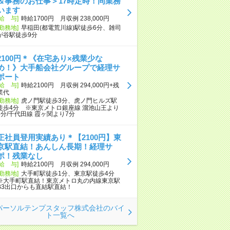
＆事務のお仕事＞17時定時！同業務
います
[給 与]
時給1700円 月収例 238,000円
[勤務地]
早稲田(都電荒川線)駅徒歩6分、雑司
が谷駅徒歩9分
2100円＊《在宅あり×残業少な
め！》大手船会社グループで経理サ
ポート
[給 与]
時給2100円 月収例 294,000円+残
業代
[勤務地]
虎ノ門駅徒歩3分、虎ノ門ヒルズ駅
徒歩4分 ※東京メトロ銀座線 溜池山王より
6分/千代田線 霞ヶ関より7分
正社員登用実績あり＊【2100円】東
京駅直結！あんしん長期！経理サ
ポ！残業なし
[給 与]
時給2100円 月収例 294,000円
[勤務地]
大手町駅徒歩1分、東京駅徒歩4分
※大手町駅直結！東京メトロ丸の内線東京駅
B3出口からも直結駅直結！
パーソルテンプスタッフ株式会社のバイ
ト一覧へ