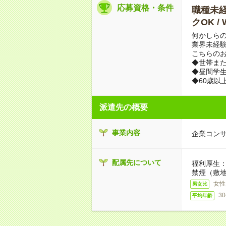
応募資格・条件
職種未経
クOK /
何かしらの
業界未経験
こちらの
◆世帯また
◆昼間学
◆60歳以
派遣先の概要
事業内容
企業コン
配属先について
福利厚生
禁煙（敷地
女性
男女比
3
平均年齢