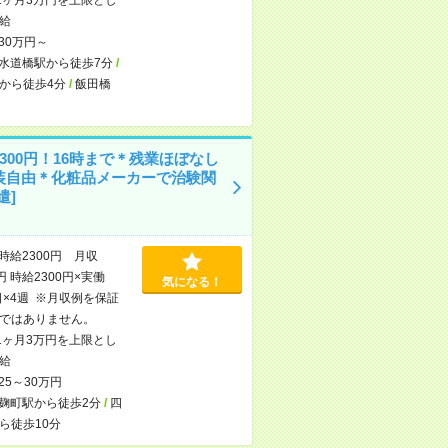
給
30万円～
水道橋駅から徒歩7分
/
から徒歩4分
/
飯田橋
300円！16時まで＊残業ほぼなし
装自由＊化粧品メーカーで治験関
遣]
時給2300円 月収
円 時給2300円×実働
気になる！
日×4週 ※月収例を保証
ではありません。
1ヶ月3万円を上限とし
給
25～30万円
麹町駅から徒歩2分
/
四
ら徒歩10分