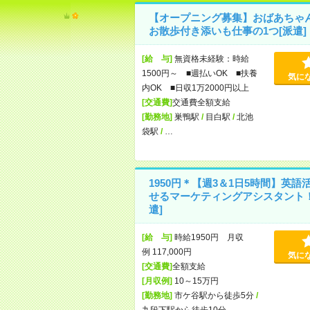
【オープニング募集】おばあちゃ
お散歩付き添いも仕事の1つ[派遣]
[給 与]
無資格未経験：時給
1500円～ ■週払いOK ■扶養
気に
内OK ■日収1万2000円以上
[交通費]
交通費全額支給
[勤務地]
巣鴨駅
/
目白駅
/
北池
袋駅
/
…
1950円＊【週3＆1日5時間】英語
せるマーケティングアシスタント！
遣]
[給 与]
時給1950円 月収
例 117,000円
気に
[交通費]
全額支給
[月収例]
10～15万円
[勤務地]
市ケ谷駅から徒歩5分
/
九段下駅から徒歩10分