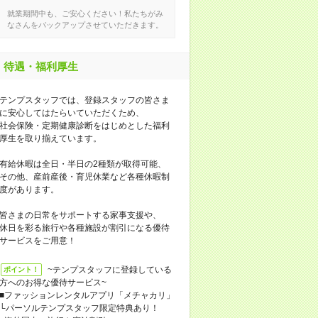
就業期間中も、ご安心ください！私たちがみ
なさんをバックアップさせていただきます。
待遇・福利厚生
テンプスタッフでは、登録スタッフの皆さま
に安心してはたらいていただくため、
社会保険・定期健康診断をはじめとした福利
厚生を取り揃えています。
有給休暇は全日・半日の2種類が取得可能、
その他、産前産後・育児休業など各種休暇制
度があります。
皆さまの日常をサポートする家事支援や、
休日を彩る旅行や各種施設が割引になる優待
サービスをご用意！
~テンプスタッフに登録している
ポイント！
方へのお得な優待サービス~
■ファッションレンタルアプリ「メチャカリ」
└パーソルテンプスタッフ限定特典あり！