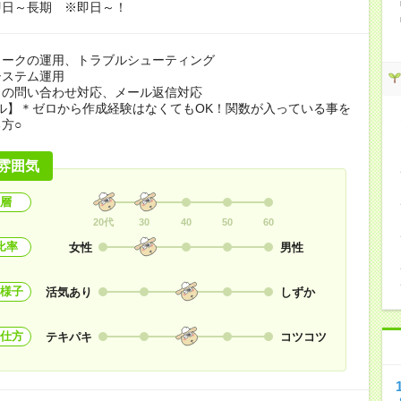
即日～長期 ※即日～！
ワークの運用、トラブルシューティング
システム運用
らの問い合わせ対応、メール返信対応
ル】＊ゼロから作成経験はなくてもOK！関数が入っている事を
方○
雰囲気
層
20代
30
40
50
60
比率
女性
男性
様子
活気あり
しずか
仕方
テキパキ
コツコツ