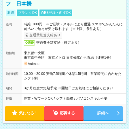
フ 日本橋
派遣
ブランクOK
WEB登録・面接OK
時給1800円 ※ご経験・スキルにより優遇 スマホでかんたんに
給与
前払いで給与が受け取れます（※上限、条件あり）
交通費別途支給あり
交通費全額支給（規定あり）
交通費
東京都中央区
勤務地
東京都中央区 東京メトロ 日本橋駅から直結（徒歩1分）
Valextra
10:00～20:00 実働7.5時間／休憩1.5時間 営業時間に合わせた
勤務時間
シフト制
3か月程度の短期予定 ※開始日はお気軽にご相談ください
期間
副業・WワークOK
/
シフト勤務
/
パソコンスキル不要
特徴
気になる！
応募する
詳細へ