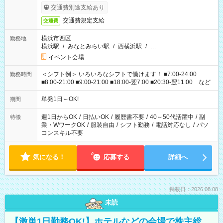
交通費別途支給あり
交通費規定支給
交通費
横浜市西区
勤務地
横浜駅
/
みなとみらい駅
/
西横浜駅
/
…
イベント会場
＜シフト例＞ いろいろなシフトで働けます！ ■7:00-24:00
勤務時間
■8:00-21:00 ■9:00-21:00 ■18:00-翌7:00 ■20:30-翌11:00 など
単発1日～OK!
期間
週1日からOK
/
日払いOK
/
履歴書不要
/
40～50代活躍中
/
副
特徴
業・WワークOK
/
服装自由
/
シフト勤務
/
電話対応なし
/
パソ
コンスキル不要
気になる！
応募する
詳細へ
掲載日：2026.08.08
未読
【激単1日勤務OK!】ホテルなどの会場で株主総