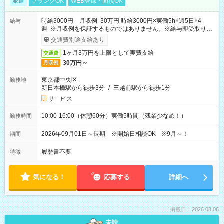
派遣
ブランクOK
WEB登録・面接OK
時給3000円 月収例 30万円 時給3000円×実働5h×週5日×4
給与
週 ※月収例を保証するものではありません。※給与即受取りサ
ービス利用可（利用条件有）
交通費別途支給あり
1ヶ月3万円を上限として実費支給
交通費
30万円～
月収例
東京都中央区
勤務地
新日本橋駅から徒歩3分
/
三越前駅から徒歩1分
サ－ビス
10:00-16:00（休憩60分）実働5時間（残業少なめ！）
勤務時間
2026年09月01日～長期 ※開始日相談OK ※9月～！
期間
履歴書不要
特徴
気になる！
応募する
詳細へ
掲載日：2026.08.06
未読