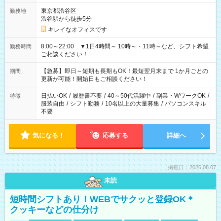
東京都渋谷区
勤務地
渋谷駅から徒歩5分
キレイなオフィスです
8:00～22:00 ▼1日4時間～ 10時～・11時～など、シフト希望
勤務時間
ご相談ください！
【急募】即日～短期も長期もOK！最短翌月末まで 1か月ごとの
期間
更新が可能！開始日もご相談ください！
日払いOK
/
履歴書不要
/
40～50代活躍中
/
副業・WワークOK
/
特徴
服装自由
/
シフト勤務
/
10名以上の大量募集
/
パソコンスキル
不要
気になる！
応募する
詳細へ
掲載日：2026.08.07
未読
短時間シフトあり！WEBでサクッと登録OK＊
クッキーなどの仕分け