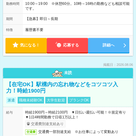
10:00～19:00 ※休憩60分。10時～16時の勤務なども相談可能
勤務時間
です。
【急募】即日～長期
期間
履歴書不要
特徴
気になる！
応募する
詳細へ
掲載日：2026.08.06
未読
【在宅OK】駅構内の忘れ物などをコツコツ入
力！時給1900円
派遣
職種未経験OK
大学生歓迎
ブランクOK
時給1900円～時給2100円 ▼日払い週払い可能！※規定有り
給与
▼1日4時間勤務で日収1万以上！
交通費別途支給あり
交通費一部別途支給 ※お仕事によって変動あり
交通費