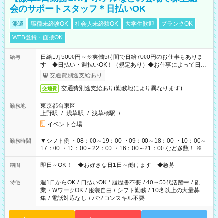
会のサポートスタッフ＊日払いOK
派遣
職種未経験OK
社会人未経験OK
大学生歓迎
ブランクOK
WEB登録・面接OK
日給1万5000円～※実働5時間で日給7000円のお仕事もありま
給与
す ◆日払い・週払いOK！（規定あり）◆お仕事によって日給
も異なります
交通費別途支給あり
交通費別途支給あり(勤務地により異なります)
交通費
東京都台東区
勤務地
上野駅
/
浅草駅
/
浅草橋駅
/
…
イベント会場
▼シフト例 ・08：00～19：00 ・09：00～18：00 ・10：00～
勤務時間
17：00 ・13：00～22：00 ・16：00～21：00 など多数！ ※お
仕事により勤務時間が異なります
即日～OK！ ◆お好きな日1日～働けます ◆急募
期間
週1日からOK
/
日払いOK
/
履歴書不要
/
40～50代活躍中
/
副
特徴
業・WワークOK
/
服装自由
/
シフト勤務
/
10名以上の大量募
集
/
電話対応なし
/
パソコンスキル不要