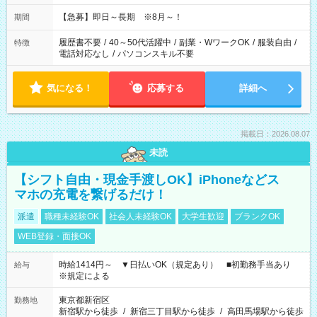
【急募】即日～長期 ※8月～！
期間
履歴書不要
/
40～50代活躍中
/
副業・WワークOK
/
服装自由
/
特徴
電話対応なし
/
パソコンスキル不要
気になる！
応募する
詳細へ
掲載日：2026.08.07
未読
【シフト自由・現金手渡しOK】iPhoneなどス
マホの充電を繋げるだけ！
派遣
職種未経験OK
社会人未経験OK
大学生歓迎
ブランクOK
WEB登録・面接OK
時給1414円～ ▼日払いOK（規定あり） ■初勤務手当あり
給与
※規定による
東京都新宿区
勤務地
新宿駅から徒歩
/
新宿三丁目駅から徒歩
/
高田馬場駅から徒歩