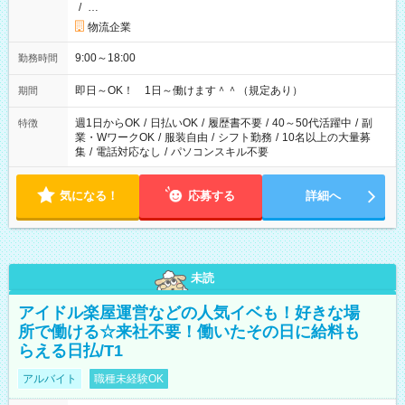
/
…
物流企業
9:00～18:00
勤務時間
即日～OK！ 1日～働けます＾＾（規定あり）
期間
週1日からOK
/
日払いOK
/
履歴書不要
/
40～50代活躍中
/
副
特徴
業・WワークOK
/
服装自由
/
シフト勤務
/
10名以上の大量募
集
/
電話対応なし
/
パソコンスキル不要
気になる！
応募する
詳細へ
未読
アイドル楽屋運営などの人気イベも！好きな場
所で働ける☆来社不要！働いたその日に給料も
らえる日払/T1
アルバイト
職種未経験OK