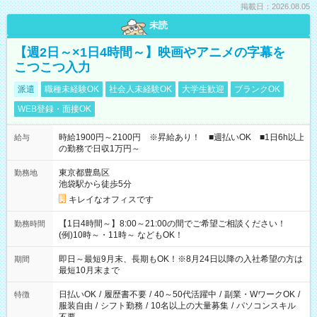
掲載日：2026.08.05
未読
【週2日～×1日4時間～】映画やアニメの字幕を
こつこつ入力
派遣
職種未経験OK
社会人未経験OK
大学生歓迎
ブランクOK
WEB登録・面接OK
時給1900円～2100円 ※昇給あり！ ■週払いOK ■1日6h以上
給与
の勤務で日収1万円～
東京都豊島区
勤務地
池袋駅から徒歩5分
キレイなオフィスです
【1日4時間～】8:00～21:00の間でご希望ご相談ください！
勤務時間
(例)10時～・11時～ などもOK！
即日～最短9月末、長期もOK！※8月24日以降の入社希望の方は
期間
最短10月末まで
日払いOK
/
履歴書不要
/
40～50代活躍中
/
副業・WワークOK
/
特徴
服装自由
/
シフト勤務
/
10名以上の大量募集
/
パソコンスキル