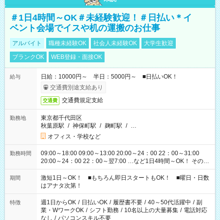
＃1日4時間～OK＃未経験歓迎！＃日払い＊イ
ベント会場でイスや机の運搬のお仕事
アルバイト
職種未経験OK
社会人未経験OK
大学生歓迎
ブランクOK
WEB登録・面接OK
日給：10000円～ 半日：5000円～ ■日払いOK！
給与
交通費別途支給あり
交通費規定支給
交通費
東京都千代田区
勤務地
秋葉原駅
/
神保町駅
/
麹町駅
/
…
オフィス・学校など
09:00～18:00 09:00～13:00 20:00～24：00 22：00～31:00
勤務時間
20:00～24：00 22：00～翌7:00 …など1日4時間～OK！ その他
シフトもございます！ お気軽にご相談ください！
激短1日～OK！ ■もちろん即日スタートもOK！ ■曜日・日数
期間
はアナタ次第！
週1日からOK
/
日払いOK
/
履歴書不要
/
40～50代活躍中
/
副
特徴
業・WワークOK
/
シフト勤務
/
10名以上の大量募集
/
電話対応
なし
/
パソコンスキル不要