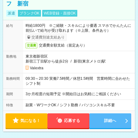
フ 新宿
派遣
ブランクOK
WEB登録・面接OK
時給1800円 ※ご経験・スキルにより優遇 スマホでかんたんに
給与
前払いで給与が受け取れます（※上限、条件あり）
交通費別途支給あり
交通費全額支給（規定あり）
交通費
東京都新宿区
勤務地
新宿三丁目駅から徒歩2分
/
新宿(東京メトロ)駅
Valextra
09:30～20:30 実働7.5時間／休憩1.5時間 営業時間に合わせた
勤務時間
シフト制
3か月程度の短期予定 ※開始日はお気軽にご相談ください
期間
副業・WワークOK
/
シフト勤務
/
パソコンスキル不要
特徴
気になる！
応募する
詳細へ