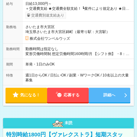
日給13,000円～
給与
＋交通費支給 ★交通費全額支給！ ┗案件により規定あり ★日払
いOK！（規定あり） ┗働いたその日に現金GET♪ お仕事後はコ
交通費別途支給あり
ンビニATMから 日払い分を引き落とせます！ 【試用期間】試
用期間なし
さいたま市大宮区
勤務地
埼玉県さいたま市大宮区錦町（最寄り駅：大宮駅）
株式会社ワンベルウッズ
勤務時間は指定なし
勤務時間
変形労働時間制 想定労働時間160時間/月 【シフト例】 ・8：00
～21：00
単発・1日のみOK
期間
週1日からOK / 日払いOK / 副業・WワークOK / 10名以上の大量
特徴
募集
気になる！
応募する
詳細へ
未読
特別時給1800円【ヴァレクストラ】短期スタッ