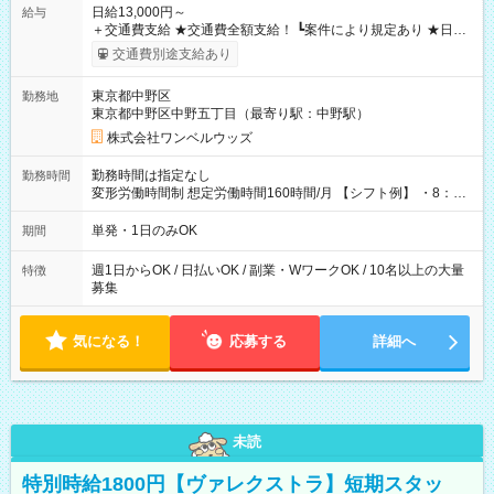
日給13,000円～
給与
＋交通費支給 ★交通費全額支給！ ┗案件により規定あり ★日払
いOK！（規定あり） ┗働いたその日に現金GET♪ お仕事後はコ
交通費別途支給あり
ンビニATMから 日払い分を引き落とせます！ 【試用期間】試
用期間なし
東京都中野区
勤務地
東京都中野区中野五丁目（最寄り駅：中野駅）
株式会社ワンベルウッズ
勤務時間は指定なし
勤務時間
変形労働時間制 想定労働時間160時間/月 【シフト例】 ・8：00
～21：00
単発・1日のみOK
期間
週1日からOK / 日払いOK / 副業・WワークOK / 10名以上の大量
特徴
募集
気になる！
応募する
詳細へ
未読
特別時給1800円【ヴァレクストラ】短期スタッ