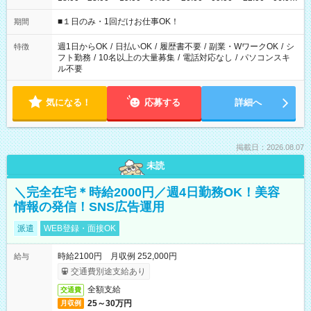
etc ★最短で3時間で5,120円のお仕事から 15時間で2万円近く稼
げるお仕事も！ ご希望のお時間に合わせてご紹介！ ※シフトは
■１日のみ・1回だけお仕事OK！
期間
現場によって異なります。 ※勿論、休憩時間はあるのでご安心
ください！
週1日からOK
/
日払いOK
/
履歴書不要
/
副業・WワークOK
/
シ
特徴
フト勤務
/
10名以上の大量募集
/
電話対応なし
/
パソコンスキ
ル不要
気になる！
応募する
詳細へ
掲載日：2026.08.07
未読
＼完全在宅＊時給2000円／週4日勤務OK！美容
情報の発信！SNS広告運用
派遣
WEB登録・面接OK
時給2100円 月収例 252,000円
給与
交通費別途支給あり
全額支給
交通費
25～30万円
月収例