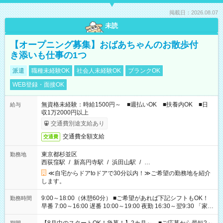
掲載日：2026.08.07
未読
【オープニング募集】おばあちゃんのお散歩付
き添いも仕事の1つ
派遣
職種未経験OK
社会人未経験OK
ブランクOK
WEB登録・面接OK
無資格未経験：時給1500円～ ■週払いOK ■扶養内OK ■日
給与
収1万2000円以上
交通費別途支給あり
交通費全額支給
交通費
東京都杉並区
勤務地
西荻窪駅
/
新高円寺駅
/
浜田山駅
/
…
≪自宅からドアtoドアで30分以内！≫ご希望の勤務地を紹介
します。
9:00～18:00（休憩60分） ■ご希望があれば下記シフトもOK！
勤務時間
早番 7:00～16:00 遅番 10:00～19:00 夜勤 16:30～翌9:30 「家族
と休みを合わせたい」 「余裕を持って夕飯の準備がしたい」
「できれば残業はしたくない」 など、ご希望を教えてください