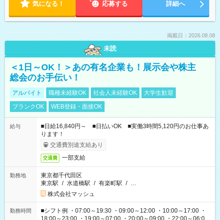
気になる！
応募する
詳細へ
掲載日：2026.08.08
未読
＜1日～OK！＞あの有名企業も！展示会や株主
総会のお手伝い！
アルバイト
職種未経験OK
社会人未経験OK
大学生歓迎
ブランクOK
WEB登録・面接OK
■日給16,840円～ ■日払いOK ■実働3時間5,120円のお仕事あ
給与
ります！
交通費別途支給あり
一部支給
交通費
東京都千代田区
勤務地
東京駅
/
水道橋駅
/
有楽町駅
/
…
株式会社マッシュ
■シフト例 ・07:00～19:30 ・09:00～12:00 ・10:00～17:00 ・
勤務時間
18:00～23:00 ・19:00～07:00 ・20:00～09:00 ・22:00～06:00