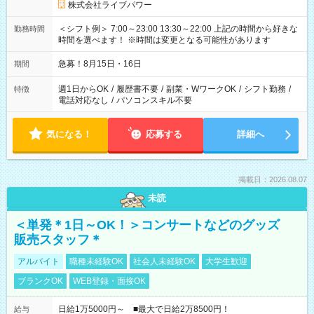
株式会社ライブパワー
＜シフト例＞ 7:00～23:00 13:30～22:00 上記の時間から好きな
勤務時間
時間を選べます！ ※時間は変更となる可能性があります
急募！8月15日・16日
期間
週1日からOK
/
履歴書不要
/
副業・WワークOK
/
シフト勤務
/
特徴
電話対応なし
/
パソコンスキル不要
気になる！
応募する
詳細へ
掲載日：2026.08.07
未読
＜単発＊1日～OK！＞コンサートなどのグッズ
販売スタッフ＊
アルバイト
職種未経験OK
社会人未経験OK
大学生歓迎
ブランクOK
WEB登録・面接OK
日給1万5000円～ ■最大で日給2万8500円！
給与