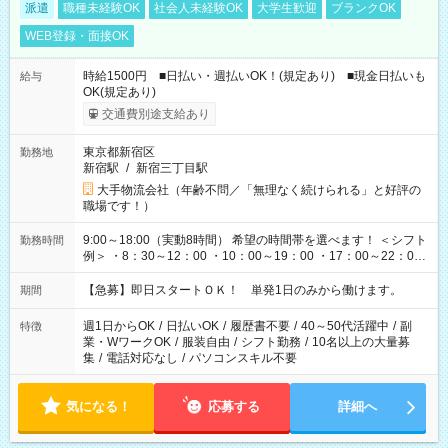
派遣
職種未経験OK
社会人未経験OK
大学生歓迎
ブランクOK
WEB登録・面接OK
時給1500円 ■日払い・週払いOK！(規定あり) ■現金日払いも
給与
OK(規定あり)
交通費別途支給あり
東京都新宿区
勤務地
新宿駅
/
新宿三丁目駅
大手物流会社（年齢不問／「無理なく続けられる」と好評の
職場です！）
9:00～18:00（実動8時間） 希望の時間帯を選べます！ ＜シフト
勤務時間
例＞ ・8：30～12：00 ・10：00～19：00 ・17：00～22：00
・13：00～22：00 ・22：00～翌6：00 など
【急募】即日スタートＯＫ！ 単発1日のみから働けます。
期間
週1日からOK
/
日払いOK
/
履歴書不要
/
40～50代活躍中
/
副
特徴
業・WワークOK
/
服装自由
/
シフト勤務
/
10名以上の大量募
集
/
電話対応なし
/
パソコンスキル不要
気になる！
応募する
詳細へ