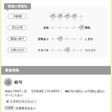
職場の雰囲気
年齢層
20代
30
40
50
60
男女比率
女性
男性
職場の様子
活気あり
しずか
仕事の仕方
テキパキ
コツコツ
募集情報
給与
時給1700円＋交 【月収例】170,000円～ ■給与の前払いが可能な速払い
サービスあり
交通費別途支給あり
交通費支給あり
交通費