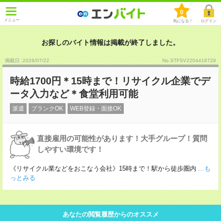
0
メニュー
気になる！
ログイン
お探しのバイト情報は掲載が終了しました。
掲載日 :2026
/
07
/
22
No.STFSV2204416728
時給1700円＊15時まで！リサイクル企業でデ
ータ入力など＊食堂利用可能
派遣
ブランクOK
WEB登録・面接OK
直接雇用の可能性があります！大手グループ！質問
しやすい環境です！
《リサイクル業などをおこなう会社》15時まで！駅から徒歩圏内
...も
っとみる
あなたの閲覧履歴からのオススメ