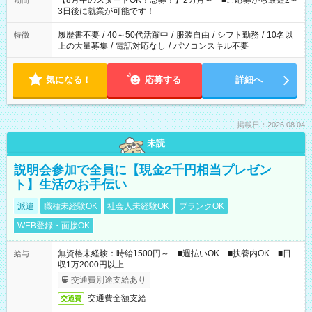
【8月中のスタートOK！急募！】2カ月～ ■ご応募から最短2～
期間
ね。 ※Wワーク希望の方へ 今ご覧のお仕事で希望する勤務時間
3日後に就業が可能です！
と、もう1つのお仕事の勤務時間。 合計で週40時間を超える場
合は応募できません。
履歴書不要
/
40～50代活躍中
/
服装自由
/
シフト勤務
/
10名以
特徴
上の大量募集
/
電話対応なし
/
パソコンスキル不要
気になる！
応募する
詳細へ
掲載日：2026.08.04
未読
説明会参加で全員に【現金2千円相当プレゼン
ト】生活のお手伝い
派遣
職種未経験OK
社会人未経験OK
ブランクOK
WEB登録・面接OK
無資格未経験：時給1500円～ ■週払いOK ■扶養内OK ■日
給与
収1万2000円以上
交通費別途支給あり
交通費全額支給
交通費