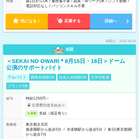
週1日からOK
/
履歴書不要
/
副業・WワークOK
/
シフト勤務
/
特徴
電話対応なし
/
パソコンスキル不要
気になる！
応募する
詳細へ
掲載日：2026.08.04
未読
＜SEKAI NO OWARI＊8月15日・16日＞ドーム
公演のサポートバイト
アルバイト
職種未経験OK
社会人未経験OK
大学生歓迎
ブランクOK
時給1250円～
給与
交通費別途支給あり
支給（規定有り）
交通費
東京都文京区
勤務地
後楽園駅から徒歩5分
/
水道橋駅から徒歩5分
/
春日(東京都)駅
から徒歩7分