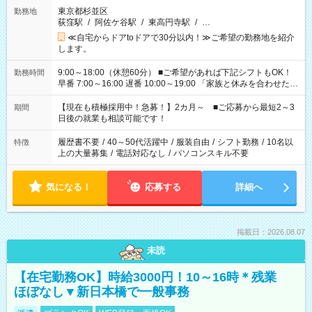
東京都杉並区
勤務地
荻窪駅
/
阿佐ケ谷駅
/
東高円寺駅
/
…
≪自宅からドアtoドアで30分以内！≫ご希望の勤務地を紹介
します。
9:00～18:00（休憩60分） ■ご希望があれば下記シフトもOK！
勤務時間
早番 7:00～16:00 遅番 10:00～19:00 「家族と休みを合わせた
い」 「余裕を持って夕飯の準備がしたい」 「できれば残業はし
たくない」 など、ご希望を教えてくださいね。 ※Wワーク希望
【現在も積極採用中！急募！】2カ月～ ■ご応募から最短2～3
期間
の方へ 今ご覧のお仕事で希望する勤務時間と、もう1つのお仕事
日後の就業も相談可能です！
の勤務時間。 合計で週40時間を超える場合は応募できません。
履歴書不要
/
40～50代活躍中
/
服装自由
/
シフト勤務
/
10名以
特徴
上の大量募集
/
電話対応なし
/
パソコンスキル不要
気になる！
応募する
詳細へ
掲載日：2026.08.07
未読
【在宅勤務OK】時給3000円！10～16時＊残業
ほぼなし▼新日本橋で一般事務