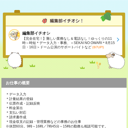
編集部イチオシ
【完全在宅！】難しい業務なし＆電話なし！ゆっくりの11
時～時短＊データ入力・事務、＜SEKAI NO OWARI＊8月15
日・16日＞ドーム公演のサポートバイトなど
(8/7UP!)
お仕事の概要
＊データ入力
＊計量結果の登録
＊伝票作成・記録反映
＊料金算出
＊支払い対応
＊請求書作成
＊現金収支の記録・管理業務などの事務のお仕事
※休憩60分。9時～16時／7時45分～15時の勤務も相談可能です。