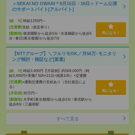
＜SEKAI NO OWARI＊8月15日・16日＞ドーム公演
のサポートバイト[アルバイト]
[給 与]
時給1250円～
[交通費]
支給（規定有り）
気になる！
[勤務地]
後楽園駅から徒歩5分
/
水道橋駅から徒歩5
分
/
春日(東京都)駅から徒歩7分
【NTTグループ】＼フルリモOK／月56万↑モニタリ
ング検討・検証など[派遣]
[給 与]
時給3,400円【月収例】約569,000円（時
給3,400円×実働7.50h×21日+残業10h）+交通費
[交通費]
○通勤交通費の支給あり（当社規定によ
る）
気になる！
[月収例]
30万円～
[勤務地]
大手町(東京都)駅から徒歩2分
/
東京駅から
徒歩8分
/
三越前駅
すべて見る