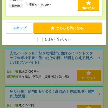
【完全在宅】2名募集！時給1720円！【リクルート】
三鷹駅から徒歩9分
勤務地
気になる!
受注データの入力業務など[派遣]
[給 与]
時給1720円＋交 【月収例】339,700円
～ ■給与の前払いが可能な速払いサービスあり
[交通費]
交通費支給あり
スキップ
どちらも気になる！
[月収例]
30万円～
気になる！
[勤務地]
東京駅から徒歩3分
/
京橋(東京都)駅から徒
しばらく表示しない
歩5分
人気イベントも！好きな場所で働けるイベントスタ
ッフ☆来社不要！働いたその日に給料もらえる日払
い/T1[アルバイト]
[給 与]
日給13,000円～
[勤務地]
東京都渋谷区渋谷（最寄り駅：渋谷駅）
気になる！
座り仕事！給与即払いOK！高時給！在庫管理・資料
作成[派遣]
[給 与]
時給1500円