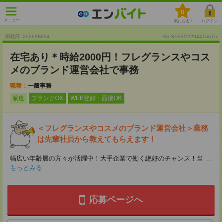
0
メニュー
気になる！
ログイン
掲載日 :2026
/
08
/
04
No.STFSV2204416676
在宅あり＊時給2000円！フレグランスやコス
メのブランド運営会社で事務
職種：
一般事務
派遣
ブランクOK
WEB登録・面接OK
＜フレグランスやコスメのブランド運営会社＞業務
は先輩社員から教えてもらえます！
幅広い年齢層の方々が活躍中！大手企業で働く絶好のチャンス！当
...
もっとみる
応募ページへ