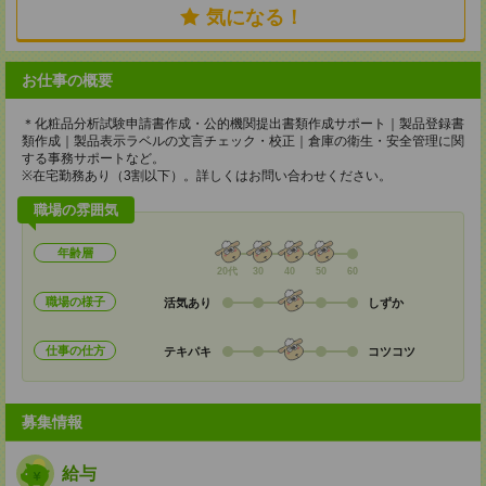
気になる！
お仕事の概要
＊化粧品分析試験申請書作成・公的機関提出書類作成サポート｜製品登録書
類作成｜製品表示ラベルの文言チェック・校正｜倉庫の衛生・安全管理に関
する事務サポートなど。
※在宅勤務あり（3割以下）。詳しくはお問い合わせください。
職場の雰囲気
年齢層
20代
30
40
50
60
職場の様子
活気あり
しずか
仕事の仕方
テキパキ
コツコツ
募集情報
給与