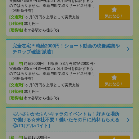
実働8h×週5日×4週+残業5h ※月収例を保証するも
のではありません。※給与即受取りサービス利用可
（利用条件有）
気になる！
[交通費]
1ヶ月3万円を上限として実費支給
[月収例]
30万円～
[勤務地]
市ケ谷駅から徒歩3分
完全在宅＊時給2000円！ショート動画の映像編集や
テロップ確認[派遣]
[給 与]
時給2000円 月収例 33万円 時給2000円×
実働8h×週5日×4週+残業5h ※月収例を保証するも
のではありません。※給与即受取りサービス利用可
（利用条件有）
気になる！
[交通費]
1ヶ月3万円を上限として実費支給
[月収例]
30万円～
[勤務地]
市ケ谷駅から徒歩3分
ちいさいかわいいキャラのイベントも！好きな場所
で働ける☆来社不要！働いたその日に給料もらえる
◎/T1[アルバイト]
[給 与]
日給13,000円～