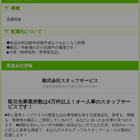
業種
流通関連
配属先について
◆粧品分析試験申請書作成などをおこなう部署
◆幅広い年齢層の方が活躍中の職場です！
◆分煙（喫煙場所／専用室設定）
派遣会社情報
株式会社スタッフサービス
労働者派遣事業許可番号:派13-011061
取引先事業所数は4万件以上！オー人事のスタッフサー
ビスです！
■常に業界トップクラスの豊富なお仕事情報を有する派遣会社。業界も、職種
も、勤務地も幅広くご用意しているので、あなたに合ったお仕事が見つかり
ます。■経験を活かしたい方や経験に自信がない方でも大丈夫。目的やレベル
に応じた多彩な講座で、あなたのスキルアップをスタッフ一人一人が真剣に
応援します！