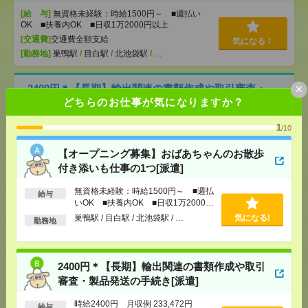
[給 与]
無資格未経験：時給1500円～ ■週払い
OK ■扶養内OK ■日収1万2000円以上
[交通費]
交通費全額支給
気になる！
[勤務地]
巣鴨駅
/
目白駅
/
北池袋駅
/
…
×
2400円＊【長期】輸出関連の書類作成や取引審査・
製品発送の手続き[派遣]
どちらのお仕事が気になりますか？
1
[給 与]
時給2400円 月収例 233,472円
/10
[交通費]
全額支給
【オープニング募集】おばあちゃんのお散歩
[月収例]
20～25万円
気になる！
付き添いも仕事の1つ[派遣]
[勤務地]
三鷹駅から徒歩9分
無資格未経験：時給1500円～ ■週払
給与
いOK ■扶養内OK ■日収1万2000円
《完全在宅×時短日短OK》Wワーク可〇Web広告運
以上
巣鴨駅 / 目白駅 / 北池袋駅 / …
気になる!
用サポート[派遣]
勤務地
[給 与]
時給2100～2200円＋交
[交通費]
交通費支給(規定有り)
2400円＊【長期】輸出関連の書類作成や取引
気になる！
[勤務地]
新宿御苑前駅から徒歩3分
/
新宿三丁目駅
審査・製品発送の手続き[派遣]
から徒歩4分
時給2400円 月収例 233,472円
給与