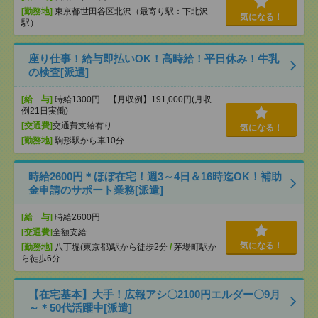
[勤務地]
東京都世田谷区北沢（最寄り駅：下北沢
気になる！
駅）
座り仕事！給与即払いOK！高時給！平日休み！牛乳
の検査[派遣]
[給 与]
時給1300円 【月収例】191,000円(月収
例21日実働)
[交通費]
交通費支給有り
気になる！
[勤務地]
駒形駅から車10分
時給2600円＊ほぼ在宅！週3～4日＆16時迄OK！補助
金申請のサポート業務[派遣]
[給 与]
時給2600円
[交通費]
全額支給
気になる！
[勤務地]
八丁堀(東京都)駅から徒歩2分
/
茅場町駅か
ら徒歩6分
【在宅基本】大手！広報アシ〇2100円エルダー〇9月
～＊50代活躍中[派遣]