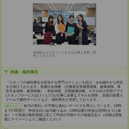
未経験からスタートできるお仕事も多数ご用
意しております。
待遇・福利厚生
「スタッフの福利厚生を担当する専門セクションを設け、きめ細やかな対応
を心掛けております」各種社会保険 （労働者災害補償保険、健康保険、厚
生年金保険、雇用保険）、有給休暇、定期健康診断、スマホ向け学習アプリ
(スタッフサービスぽけっと)でお仕事に必要なスキルを習得 、全国の提携ス
クールで優待サービス など、福利厚生が充実しております。
給与の前払いが可能な速払いサービスを導入しています。18時
ポイント！
までの申請で、申請当日に給与振り込み（18時以降の申請は翌9時までに振
込）！※承認の勤怠実績に応じて申請が可能※その他規定あり（詳細は登録
後にマイページよりご確認ください)