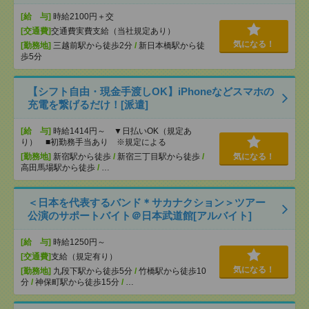
[給 与]
時給2100円＋交
[交通費]
交通費実費支給（当社規定あり）
気になる！
[勤務地]
三越前駅から徒歩2分
/
新日本橋駅から徒
歩5分
【シフト自由・現金手渡しOK】iPhoneなどスマホの
充電を繋げるだけ！[派遣]
[給 与]
時給1414円～ ▼日払いOK（規定あ
り） ■初勤務手当あり ※規定による
[勤務地]
新宿駅から徒歩
/
新宿三丁目駅から徒歩
/
気になる！
高田馬場駅から徒歩
/
…
＜日本を代表するバンド＊サカナクション＞ツアー
公演のサポートバイト＠日本武道館[アルバイト]
[給 与]
時給1250円～
[交通費]
支給（規定有り）
気になる！
[勤務地]
九段下駅から徒歩5分
/
竹橋駅から徒歩10
分
/
神保町駅から徒歩15分
/
…