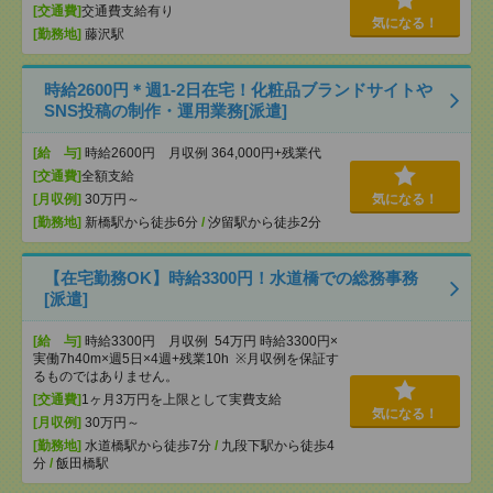
[交通費]
交通費支給有り
気になる！
[勤務地]
藤沢駅
時給2600円＊週1-2日在宅！化粧品ブランドサイトや
SNS投稿の制作・運用業務[派遣]
[給 与]
時給2600円 月収例 364,000円+残業代
[交通費]
全額支給
[月収例]
30万円～
気になる！
[勤務地]
新橋駅から徒歩6分
/
汐留駅から徒歩2分
【在宅勤務OK】時給3300円！水道橋での総務事務
[派遣]
[給 与]
時給3300円 月収例 54万円 時給3300円×
実働7h40m×週5日×4週+残業10h ※月収例を保証す
るものではありません。
[交通費]
1ヶ月3万円を上限として実費支給
気になる！
[月収例]
30万円～
[勤務地]
水道橋駅から徒歩7分
/
九段下駅から徒歩4
分
/
飯田橋駅