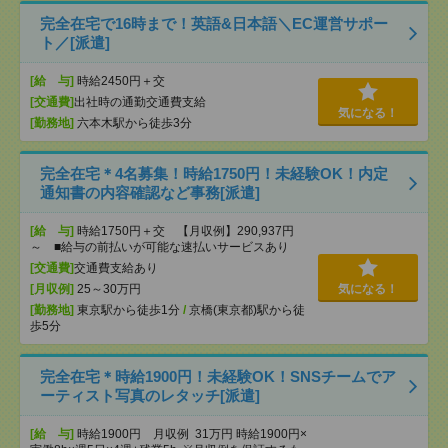
完全在宅で16時まで！英語&日本語＼EC運営サポー
ト／[派遣]
[給 与]
時給2450円＋交
[交通費]
出社時の通勤交通費支給
気になる！
[勤務地]
六本木駅から徒歩3分
完全在宅＊4名募集！時給1750円！未経験OK！内定
通知書の内容確認など事務[派遣]
[給 与]
時給1750円＋交 【月収例】290,937円
～ ■給与の前払いが可能な速払いサービスあり
[交通費]
交通費支給あり
[月収例]
25～30万円
気になる！
[勤務地]
東京駅から徒歩1分
/
京橋(東京都)駅から徒
歩5分
完全在宅＊時給1900円！未経験OK！SNSチームでア
ーティスト写真のレタッチ[派遣]
[給 与]
時給1900円 月収例 31万円 時給1900円×