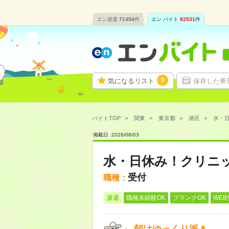
エン派遣
71454
件
エン バイト
82531
件
0
気になるリスト
保存した希
バイトTOP
関東
東京都
港区
水・日
掲載日 :
2026
/
08
/
03
水・日休み！クリニッ
受付
職種：
派遣
職種未経験OK
ブランクOK
WEB
朝はゆっくり派＊