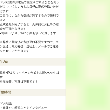
30分程度のお電話で職歴やご希望などを伺う
だけで、忙しい方もお気軽に正式登録いただ
けます！
ご自宅にいながら登録が完了するので便利で
すよ
正式登録が完了すると、具体的なお仕事の紹
介が可能となります
●弊社HPより、Web予約も承っております
※弊社に登録済の方は登録不要ですので、エ
ン派遣より応募後、当社よりメールでご連絡
をさせていただきます
持ち物
弊社HPよりマイページ作成をお願いいたしま
す
※履歴書、写真は不要です！
所要時間
30分程度
・経験やご希望などをインタビュー