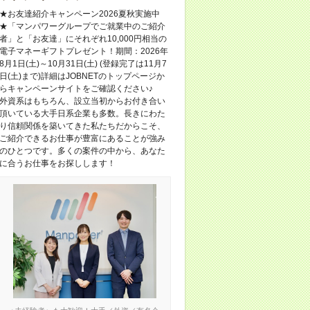
★お友達紹介キャンペーン2026夏秋実施中
★「マンパワーグループでご就業中のご紹介
者」と「お友達」にそれぞれ10,000円相当の
電子マネーギフトプレゼント！期間：2026年
8月1日(土)～10月31日(土) (登録完了は11月7
日(土)まで)詳細はJOBNETのトップページか
らキャンペーンサイトをご確認ください♪
外資系はもちろん、設立当初からお付き合い
頂いている大手日系企業も多数。長きにわた
り信頼関係を築いてきた私たちだからこそ、
ご紹介できるお仕事が豊富にあることが強み
のひとつです。多くの案件の中から、あなた
に合うお仕事をお探しします！