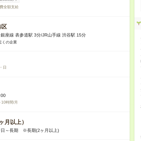
費全額支給
港区
座線 表参道駅 3分/JR山手線 渋谷駅 15分
近くの企業
・日
:00
～10時間/月
ヶ月以上）
日～長期 ※長期(2ヶ月以上)