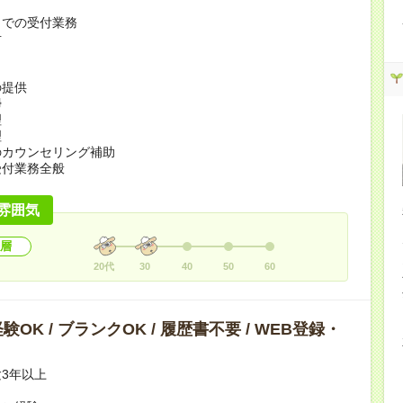
クでの受付業務
対
の提供
掃
理
理
のカウンセリング補助
受付業務全般
雰囲気
層
20代
30
40
50
60
OK / ブランクOK / 履歴書不要 / WEB登録・
3年以上