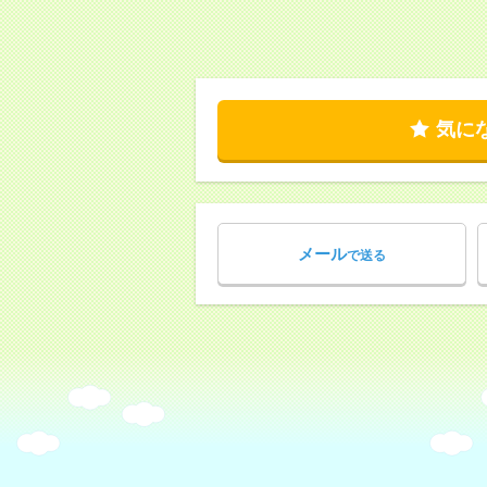
気に
メール
で送る