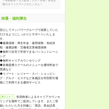
＜未経験者＞も大歓迎！大手／外資／有名企
業のオフィスワークがたくさん！
待遇・福利厚生
安心してマンパワーグループで就業していた
だけるようにしっかりとサポートいたしま
す。
◆健康保険・厚生年金・雇用保険・有給休
暇・健康診断・労働者災害補償保険
◆無料で自宅で学習できるパソコントレーニ
ング
◆無料キャリアカウンセリング
◆各種提携スクールのメニューを優待料金で
受講など
◆リゾート・レジャー・スパ・ショッピン
グ・グルメ・エステなど各施設を特別割引価
格にて利用できる優待サービス
有資格者によるキャリアカウンセ
ポイント！
リングを無料でご提供しています。またご登
録いただいた方を対象に「英語、英会話系