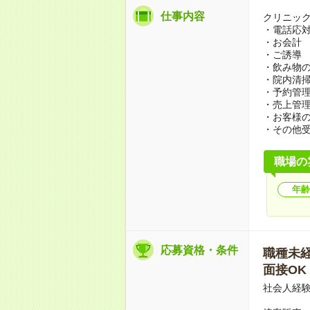
仕事内容
クリニッ
・電話応
・お会計
・ご誘導
・飲み物
・院内清
・予約管
・売上管
・お客様
・その他
職場の
年齢
応募資格・条件
職種未経験
面接OK
社会人経験