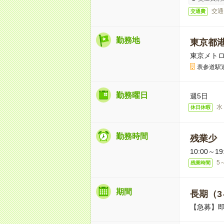
交通
交通費
勤務地
東京都
東京メトロ銀
表参道駅
勤務曜日
週5日
水
休日休暇
勤務時間
残業少
10:00～19
5
残業時間
期間
長期（3
【急募】即