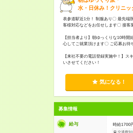
水・日休み！クリニック
表参道駅近1分！ 制服あり〇 最先
客様対応などをお任せします〇 接客
【担当者より】朝ゆっくりな10時開
心してご就業頂けます〇 ご応募お待
【来社不要の電話登録実施中！】ス
いさせてください！
気になる！
募集情報
給与
時給1700
交通費別