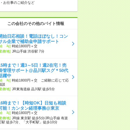
・お仕事のご紹介など
この会社のその他のバイト情報
開始日応相談！電話ほぼなし！コン
サル企業で補助金申請サポート
[給 与]
時給1800円＋交
[勤務地]
JR山手線 渋谷駅 7分
15時まで！週3～5日！週2在宅！売
掛管理サポート@品川駅スグ＊50代
活躍中
[給 与]
時給1800円＋交 ご経験に応じて応
相談
[勤務地]
JR東海道線 品川駅 徒歩5分
16時まで！【時短OK】日短も相談
可能！カンタン経理事務@東京
[給 与]
時給1800円＋交
[勤務地]
JR線 東京駅 徒歩5分/JR山手線 有楽
町駅 徒歩7分、「大手町駅」徒歩10分