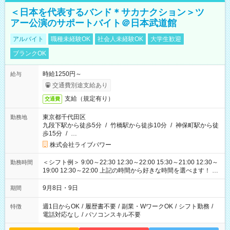
＜日本を代表するバンド＊サカナクション＞ツ
アー公演のサポートバイト＠日本武道館
アルバイト
職種未経験OK
社会人未経験OK
大学生歓迎
ブランクOK
時給1250円～
給与
交通費別途支給あり
支給（規定有り）
交通費
東京都千代田区
勤務地
九段下駅から徒歩5分
/
竹橋駅から徒歩10分
/
神保町駅から徒
歩15分
/
…
株式会社ライブパワー
＜シフト例＞ 9:00～22:30 12:30～22:00 15:30～21:00 12:30～
勤務時間
19:00 12:30～22:00 上記の時間から好きな時間を選べます！ ※
時間は変更となる可能性があります
9月8日・9日
期間
週1日からOK
/
履歴書不要
/
副業・WワークOK
/
シフト勤務
/
特徴
電話対応なし
/
パソコンスキル不要