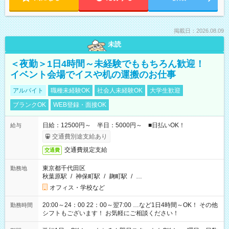
掲載日：2026.08.09
未読
＜夜勤＞1日4時間～未経験でももちろん歓迎！
イベント会場でイスや机の運搬のお仕事
アルバイト
職種未経験OK
社会人未経験OK
大学生歓迎
ブランクOK
WEB登録・面接OK
日給：12500円～ 半日：5000円～ ■日払いOK！
給与
交通費別途支給あり
交通費規定支給
交通費
東京都千代田区
勤務地
秋葉原駅
/
神保町駅
/
麹町駅
/
…
オフィス・学校など
20:00～24：00 22：00～翌7:00 …など1日4時間～OK！ その他
勤務時間
シフトもございます！ お気軽にご相談ください！