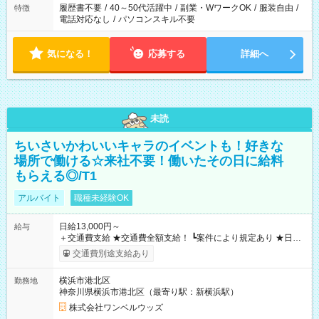
履歴書不要
/
40～50代活躍中
/
副業・WワークOK
/
服装自由
/
特徴
電話対応なし
/
パソコンスキル不要
気になる！
応募する
詳細へ
未読
ちいさいかわいいキャラのイベントも！好きな
場所で働ける☆来社不要！働いたその日に給料
もらえる◎/T1
アルバイト
職種未経験OK
日給13,000円～
給与
＋交通費支給 ★交通費全額支給！ ┗案件により規定あり ★日払
いOK！（規定あり） ┗働いたその日に現金GET♪ お仕事後はコ
交通費別途支給あり
ンビニATMから 日払い分を引き落とせます！ 【試用期間】試
用期間なし
横浜市港北区
勤務地
神奈川県横浜市港北区（最寄り駅：新横浜駅）
株式会社ワンベルウッズ