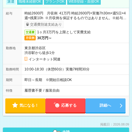
派遣
職種未経験OK
ブランクOK
WEB登録・面接OK
時給2600円 月収例 41万円 時給2600円×実働7h30m×週5日×4
給与
週+残業10h ※月収例を保証するものではありません。※給与即
受取りサービス利用可（利用条件有）
交通費別途支給あり
1ヶ月3万円を上限として実費支給
交通費
30万円～
月収例
東京都渋谷区
勤務地
渋谷駅から徒歩1分
インターネット関連
10:00-18:30（休憩60分）実働7時間30分
勤務時間
即日～長期 ※開始日相談OK
期間
履歴書不要
/
服装自由
特徴
気になる！
応募する
詳細へ
掲載日：2026.08.09