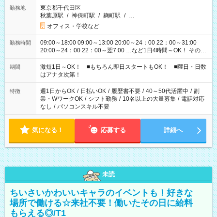
東京都千代田区
勤務地
秋葉原駅
/
神保町駅
/
麹町駅
/
…
オフィス・学校など
09:00～18:00 09:00～13:00 20:00～24：00 22：00～31:00
勤務時間
20:00～24：00 22：00～翌7:00 …など1日4時間～OK！ その他
シフトもございます！ お気軽にご相談ください！
激短1日～OK！ ■もちろん即日スタートもOK！ ■曜日・日数
期間
はアナタ次第！
週1日からOK
/
日払いOK
/
履歴書不要
/
40～50代活躍中
/
副
特徴
業・WワークOK
/
シフト勤務
/
10名以上の大量募集
/
電話対応
なし
/
パソコンスキル不要
気になる！
応募する
詳細へ
未読
ちいさいかわいいキャラのイベントも！好きな
場所で働ける☆来社不要！働いたその日に給料
もらえる◎/T1