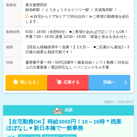
東京都墨田区
勤務地
錦糸町駅
/
とうきょうスカイツリー駅
/
京成曳舟駅
/
…
≪自宅からドアtoドアで30分以内！≫ご希望の勤務地を紹介
します。
9:00～18:00（休憩60分） ■ご希望があれば下記シフトもOK！
勤務時間
早番 7:00～16:00 遅番 10:00～19:00 「家族と休みを合わせた
い」 「余裕を持って夕飯の準備がしたい」 「できれば残業はし
たくない」 など、ご希望を教えてくださいね。 ※Wワーク希望
【現在も積極採用中！急募！】2カ月～ ■ご応募から最短2～3
期間
の方へ 今ご覧のお仕事で希望する勤務時間と、もう1つのお仕事
日後の就業も相談可能です！
の勤務時間。 合計で週40時間を超える場合は応募できません。
履歴書不要
/
40～50代活躍中
/
服装自由
/
シフト勤務
/
10名以
特徴
上の大量募集
/
電話対応なし
/
パソコンスキル不要
気になる！
応募する
詳細へ
掲載日：2026.08.07
未読
【在宅勤務OK】時給3000円！10～16時＊残業
ほぼなし▼新日本橋で一般事務