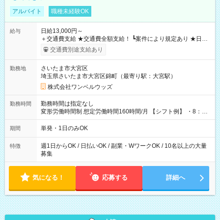
アルバイト
職種未経験OK
日給13,000円～
給与
＋交通費支給 ★交通費全額支給！ ┗案件により規定あり ★日払
いOK！（規定あり） ┗働いたその日に現金GET♪ お仕事後はコ
交通費別途支給あり
ンビニATMから 日払い分を引き落とせます！ 【試用期間】試
用期間なし
さいたま市大宮区
勤務地
埼玉県さいたま市大宮区錦町（最寄り駅：大宮駅）
株式会社ワンベルウッズ
勤務時間は指定なし
勤務時間
変形労働時間制 想定労働時間160時間/月 【シフト例】 ・8：00
～21：00
単発・1日のみOK
期間
週1日からOK / 日払いOK / 副業・WワークOK / 10名以上の大量
特徴
募集
気になる！
応募する
詳細へ