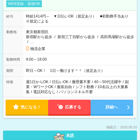
WEB登録・面接OK
時給1414円～ ▼日払いOK（規定あり） ■初勤務手当あり
給与
※規定による
東京都新宿区
勤務地
新宿駅から徒歩
/
新宿三丁目駅から徒歩
/
高田馬場駅から徒歩
/
…
物流企業
9:00～18:00
勤務時間
即日～OK！ 1日～働けます＾＾（規定あり）
期間
週1日からOK
/
日払いOK
/
履歴書不要
/
40～50代活躍中
/
副
特徴
業・WワークOK
/
服装自由
/
シフト勤務
/
10名以上の大量募
集
/
電話対応なし
/
パソコンスキル不要
気になる！
応募する
詳細へ
掲載日：2026.08.03
未読