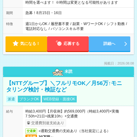
時間を選べます！ ※時間は変更となる可能性があります
急募！8月15日・16日
期間
週1日からOK
/
履歴書不要
/
副業・WワークOK
/
シフト勤務
/
特徴
電話対応なし
/
パソコンスキル不要
気になる！
応募する
詳細へ
掲載日：2026.08.08
未読
【NTTグループ】＼フルリモOK／月56万↑モニ
タリング検討・検証など
派遣
ブランクOK
WEB登録・面接OK
時給3,400円【月収例】約569,000円（時給3,400円×実働
給与
7.50h×21日+残業10h）+交通費
交通費別途支給あり
○通勤交通費の支給あり（当社規定による）
交通費
月収例