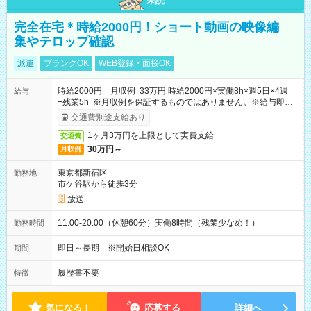
未読
完全在宅＊時給2000円！ショート動画の映像編
集やテロップ確認
派遣
ブランクOK
WEB登録・面接OK
時給2000円 月収例 33万円 時給2000円×実働8h×週5日×4週
給与
+残業5h ※月収例を保証するものではありません。※給与即受
取りサービス利用可（利用条件有）
交通費別途支給あり
1ヶ月3万円を上限として実費支給
交通費
30万円～
月収例
東京都新宿区
勤務地
市ケ谷駅から徒歩3分
放送
11:00-20:00（休憩60分）実働8時間（残業少なめ！）
勤務時間
即日～長期 ※開始日相談OK
期間
履歴書不要
特徴
気になる！
応募する
詳細へ