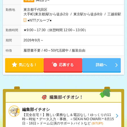
30万円～
東京都千代田区
勤務地
大手町(東京都)駅から徒歩2分
/
東京駅から徒歩8分
/
三越前駅
●NTTグループ●
★9:00～17:30（休憩時間 12:00～13:00）
勤務時間
2026年9月～
期間
履歴書不要
/
40～50代活躍中
/
服装自由
特徴
気になる！
応募する
詳細へ
編集部イチオシ
【完全在宅！】難しい業務なし＆電話なし！ゆっくりの11
時～時短＊データ入力・事務、＜SEKAI NO OWARI＊8月15
日・16日＞ドーム公演のサポートバイトなど
(8/7UP!)