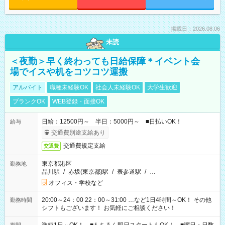
掲載日：2026.08.06
未読
＜夜勤＞早く終わっても日給保障＊イベント会
場でイスや机をコツコツ運搬
アルバイト
職種未経験OK
社会人未経験OK
大学生歓迎
ブランクOK
WEB登録・面接OK
日給：12500円～ 半日：5000円～ ■日払いOK！
給与
交通費別途支給あり
交通費規定支給
交通費
東京都港区
勤務地
品川駅
/
赤坂(東京都)駅
/
表参道駅
/
…
オフィス・学校など
20:00～24：00 22：00～31:00 …など1日4時間～OK！ その他
勤務時間
シフトもございます！ お気軽にご相談ください！