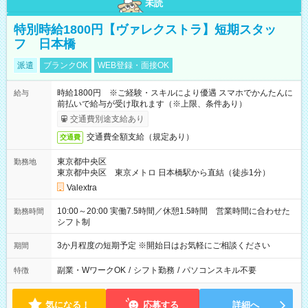
未読
特別時給1800円【ヴァレクストラ】短期スタッ
フ 日本橋
派遣
ブランクOK
WEB登録・面接OK
時給1800円 ※ご経験・スキルにより優遇 スマホでかんたんに
給与
前払いで給与が受け取れます（※上限、条件あり）
交通費別途支給あり
交通費全額支給（規定あり）
交通費
東京都中央区
勤務地
東京都中央区 東京メトロ 日本橋駅から直結（徒歩1分）
Valextra
10:00～20:00 実働7.5時間／休憩1.5時間 営業時間に合わせた
勤務時間
シフト制
3か月程度の短期予定 ※開始日はお気軽にご相談ください
期間
副業・WワークOK
/
シフト勤務
/
パソコンスキル不要
特徴
気になる！
応募する
詳細へ