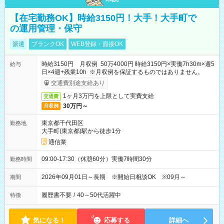
【在宅勤務OK】時給3150円！大手！大手町で
の運用管理・保守
派遣
ブランクOK
WEB登録・面接OK
時給3150円 月収例 50万4000円 時給3150円×実働7h30m×週5
給与
日×4週+残業10h ※月収例を保証するものではありません。
交通費別途支給あり
1ヶ月3万円を上限として実費支給
交通費
30万円～
月収例
東京都千代田区
勤務地
大手町(東京都)駅から徒歩1分
通信業
09:00-17:30（休憩60分）実働7時間30分
勤務時間
2026年09月01日～長期 ※開始日相談OK ※09月～
期間
履歴書不要
/
40～50代活躍中
特徴
気になる！
応募する
詳細へ