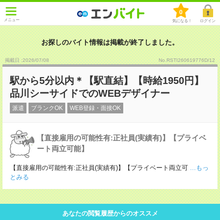
0
メニュー
気になる！
ログイン
お探しのバイト情報は掲載が終了しました。
掲載日 :2026
/
07
/
08
No.RSTI260619776D/12
駅から5分以内＊【駅直結】【時給1950円】
品川シーサイドでのWEBデザイナー
派遣
ブランクOK
WEB登録・面接OK
【直接雇用の可能性有:正社員(実績有)】【プライベ
ート両立可能】
【直接雇用の可能性有:正社員(実績有)】【プライベート両立可
...もっ
とみる
あなたの閲覧履歴からのオススメ