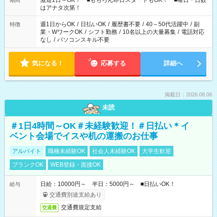
激短1日～OK！ ■もちろん即日スタートもOK！ ■曜日・日数
期間
はアナタ次第！
週1日からOK
/
日払いOK
/
履歴書不要
/
40～50代活躍中
/
副
特徴
業・WワークOK
/
シフト勤務
/
10名以上の大量募集
/
電話対応
なし
/
パソコンスキル不要
気になる！
応募する
詳細へ
掲載日：2026.08.06
未読
＃1日4時間～OK＃未経験歓迎！＃日払い＊イ
ベント会場でイスや机の運搬のお仕事
アルバイト
職種未経験OK
社会人未経験OK
大学生歓迎
ブランクOK
WEB登録・面接OK
日給：10000円～ 半日：5000円～ ■日払いOK！
給与
交通費別途支給あり
交通費規定支給
交通費