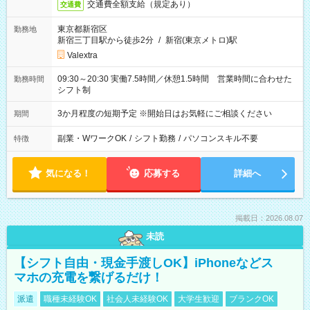
交通費全額支給（規定あり）
交通費
東京都新宿区
勤務地
新宿三丁目駅から徒歩2分
/
新宿(東京メトロ)駅
Valextra
09:30～20:30 実働7.5時間／休憩1.5時間 営業時間に合わせた
勤務時間
シフト制
3か月程度の短期予定 ※開始日はお気軽にご相談ください
期間
副業・WワークOK
/
シフト勤務
/
パソコンスキル不要
特徴
気になる！
応募する
詳細へ
掲載日：2026.08.07
未読
【シフト自由・現金手渡しOK】iPhoneなどス
マホの充電を繋げるだけ！
派遣
職種未経験OK
社会人未経験OK
大学生歓迎
ブランクOK