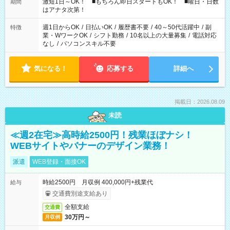
激短1日～OK！ ■もちろん即日スタートもOK！ ■曜日・日数
期間
はアナタ次第！
週1日からOK
/
日払いOK
/
履歴書不要
/
40～50代活躍中
/
副
特徴
業・WワークOK
/
シフト勤務
/
10名以上の大量募集
/
電話対応
なし
/
パソコンスキル不要
気になる！
応募する
詳細へ
掲載日：2026.08.09
未読
≪週2在宅≫高時給2500円！残業ほぼナシ！
WEBサイトやバナーのデザイン業務！
派遣
WEB登録・面接OK
時給2500円 月収例 400,000円+残業代
給与
交通費別途支給あり
全額支給
交通費
30万円～
月収例