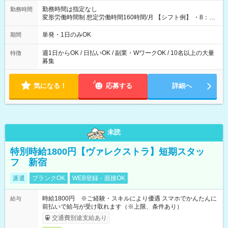
勤務時間は指定なし
勤務時間
変形労働時間制 想定労働時間160時間/月 【シフト例】 ・8：00
～21：00
単発・1日のみOK
期間
週1日からOK / 日払いOK / 副業・WワークOK / 10名以上の大量
特徴
募集
気になる！
応募する
詳細へ
未読
特別時給1800円【ヴァレクストラ】短期スタッ
フ 新宿
派遣
ブランクOK
WEB登録・面接OK
時給1800円 ※ご経験・スキルにより優遇 スマホでかんたんに
給与
前払いで給与が受け取れます（※上限、条件あり）
交通費別途支給あり