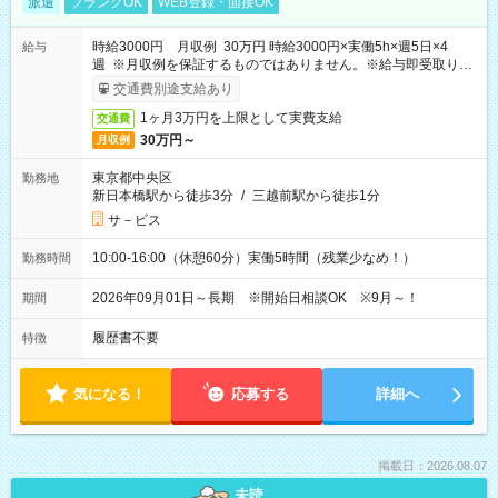
派遣
ブランクOK
WEB登録・面接OK
時給3000円 月収例 30万円 時給3000円×実働5h×週5日×4
給与
週 ※月収例を保証するものではありません。※給与即受取りサ
ービス利用可（利用条件有）
交通費別途支給あり
1ヶ月3万円を上限として実費支給
交通費
30万円～
月収例
東京都中央区
勤務地
新日本橋駅から徒歩3分
/
三越前駅から徒歩1分
サ－ビス
10:00-16:00（休憩60分）実働5時間（残業少なめ！）
勤務時間
2026年09月01日～長期 ※開始日相談OK ※9月～！
期間
履歴書不要
特徴
気になる！
応募する
詳細へ
掲載日：2026.08.07
未読