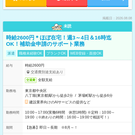
掲載日：2026.08.08
未読
時給2600円＊ほぼ在宅！週3～4日＆16時迄
OK！補助金申請のサポート業務
派遣
職種未経験OK
ブランクOK
WEB登録・面接OK
時給2600円
給与
交通費別途支給あり
全額支給
交通費
東京都中央区
勤務地
八丁堀(東京都)駅から徒歩2分
/
茅場町駅から徒歩6分
建設業界向けのAIサービスの提供など
10:00～17:00(実働6時間 休憩1時間) ※定時：10:00～
勤務時間
19:00（※終わりの時間：16:00～19:00で相談可！）
【急募】即日～長期 ※8月～！
期間