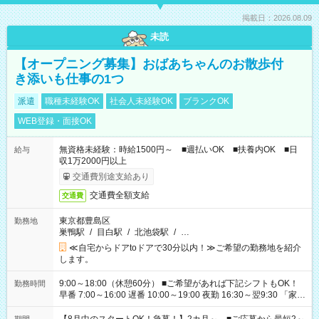
掲載日：2026.08.09
未読
【オープニング募集】おばあちゃんのお散歩付
き添いも仕事の1つ
派遣
職種未経験OK
社会人未経験OK
ブランクOK
WEB登録・面接OK
無資格未経験：時給1500円～ ■週払いOK ■扶養内OK ■日
給与
収1万2000円以上
交通費別途支給あり
交通費全額支給
交通費
東京都豊島区
勤務地
巣鴨駅
/
目白駅
/
北池袋駅
/
…
≪自宅からドアtoドアで30分以内！≫ご希望の勤務地を紹介
します。
9:00～18:00（休憩60分） ■ご希望があれば下記シフトもOK！
勤務時間
早番 7:00～16:00 遅番 10:00～19:00 夜勤 16:30～翌9:30 「家族
と休みを合わせたい」 「余裕を持って夕飯の準備がしたい」
「できれば残業はしたくない」 など、ご希望を教えてください