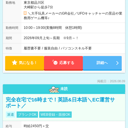
東京都品川区
勤務地
大崎駅から徒歩7分
＼大手玩具メーカーのGR会社／UFOキャッチャーの景品や業
務用ゲーム機等♪
10:00～19:00(実働8時間 休憩1時間)
勤務時間
2026年09月上旬～長期 ※9月～！
期間
履歴書不要
/
服装自由
/
パソコンスキル不要
特徴
気になる！
応募する
詳細へ
掲載日：2026.08.09
未読
完全在宅で16時まで！英語&日本語＼EC運営サ
ポート／
派遣
ブランクOK
WEB登録・面接OK
時給2450円＋交
給与