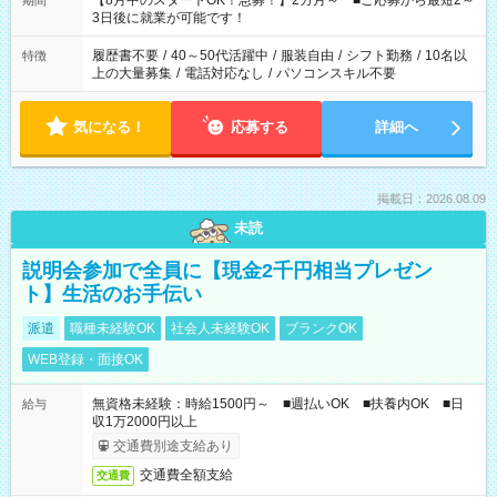
【8月中のスタートOK！急募！】2カ月～ ■ご応募から最短2～
期間
ね。 ※Wワーク希望の方へ 今ご覧のお仕事で希望する勤務時間
3日後に就業が可能です！
と、もう1つのお仕事の勤務時間。 合計で週40時間を超える場
合は応募できません。
履歴書不要
/
40～50代活躍中
/
服装自由
/
シフト勤務
/
10名以
特徴
上の大量募集
/
電話対応なし
/
パソコンスキル不要
気になる！
応募する
詳細へ
掲載日：2026.08.09
未読
説明会参加で全員に【現金2千円相当プレゼン
ト】生活のお手伝い
派遣
職種未経験OK
社会人未経験OK
ブランクOK
WEB登録・面接OK
無資格未経験：時給1500円～ ■週払いOK ■扶養内OK ■日
給与
収1万2000円以上
交通費別途支給あり
交通費全額支給
交通費