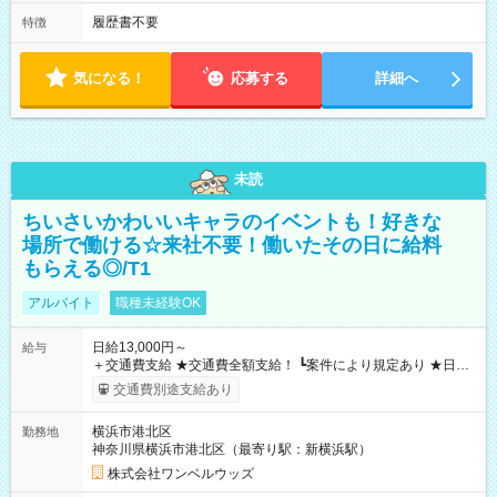
履歴書不要
特徴
気になる！
応募する
詳細へ
未読
ちいさいかわいいキャラのイベントも！好きな
場所で働ける☆来社不要！働いたその日に給料
もらえる◎/T1
アルバイト
職種未経験OK
日給13,000円～
給与
＋交通費支給 ★交通費全額支給！ ┗案件により規定あり ★日払
いOK！（規定あり） ┗働いたその日に現金GET♪ お仕事後はコ
交通費別途支給あり
ンビニATMから 日払い分を引き落とせます！ 【試用期間】試
用期間なし
横浜市港北区
勤務地
神奈川県横浜市港北区（最寄り駅：新横浜駅）
株式会社ワンベルウッズ