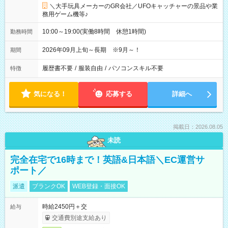
＼大手玩具メーカーのGR会社／UFOキャッチャーの景品や業
務用ゲーム機等♪
10:00～19:00(実働8時間 休憩1時間)
勤務時間
2026年09月上旬～長期 ※9月～！
期間
履歴書不要
/
服装自由
/
パソコンスキル不要
特徴
気になる！
応募する
詳細へ
掲載日：2026.08.05
未読
完全在宅で16時まで！英語&日本語＼EC運営サ
ポート／
派遣
ブランクOK
WEB登録・面接OK
時給2450円＋交
給与
交通費別途支給あり