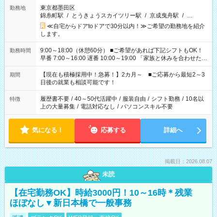
東京都墨田区
勤務地
錦糸町駅
/
とうきょうスカイツリー駅
/
京成曳舟駅
/
…
≪自宅からドアtoドアで30分以内！≫ご希望の勤務地を紹介
します。
9:00～18:00（休憩60分） ■ご希望があれば下記シフトもOK！
勤務時間
早番 7:00～16:00 遅番 10:00～19:00 「家族と休みを合わせた
い」 「余裕を持って夕飯の準備がしたい」 「できれば残業はし
たくない」 など、ご希望を教えてくださいね。 ※Wワーク希望
【現在も積極採用中！急募！】2カ月～ ■ご応募から最短2～3
期間
の方へ 今ご覧のお仕事で希望する勤務時間と、もう1つのお仕事
日後の就業も相談可能です！
の勤務時間。 合計で週40時間を超える場合は応募できません。
履歴書不要
/
40～50代活躍中
/
服装自由
/
シフト勤務
/
10名以
特徴
上の大量募集
/
電話対応なし
/
パソコンスキル不要
気になる！
応募する
詳細へ
掲載日：2026.08.07
未読
【在宅勤務OK】時給3000円！10～16時＊残業
ほぼなし▼新日本橋で一般事務