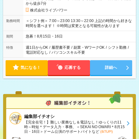
から徒歩7分
株式会社ライブパワー
＜シフト例＞ 7:00～23:00 13:30～22:00 上記の時間から好きな
勤務時間
時間を選べます！ ※時間は変更となる可能性があります
急募！8月15日・16日
期間
週1日からOK
/
履歴書不要
/
副業・WワークOK
/
シフト勤務
/
特徴
電話対応なし
/
パソコンスキル不要
気になる！
応募する
詳細へ
編集部イチオシ
【完全在宅！】難しい業務なし＆電話なし！ゆっくりの11
時～時短＊データ入力・事務、＜SEKAI NO OWARI＊8月15
日・16日＞ドーム公演のサポートバイトなど
(8/7UP!)