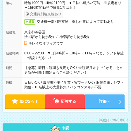
時給1900円～時給2100円 ▼日払い週払い可能！※規定有り
給与
▼1日6時間勤務で日収1万以上！
交通費別途支給あり
交通費一部別途支給 ※お仕事によって変動あり
交通費
東京都渋谷区
勤務地
渋谷駅から徒歩5分
/
神泉駅から徒歩5分
キレイなオフィスです
8:00～22:00 ▼1日4時間～ 10時～・11時～など、シフト希望
勤務時間
ご相談ください！
【急募】即日～短期も長期もOK！最短翌月末まで 1か月ごとの
期間
更新が可能！開始日もご相談ください！
日払いOK
/
履歴書不要
/
副業・WワークOK
/
服装自由
/
シフト
特徴
勤務
/
10名以上の大量募集
/
パソコンスキル不要
気になる！
応募する
詳細へ
掲載日：2026.08.07
未読