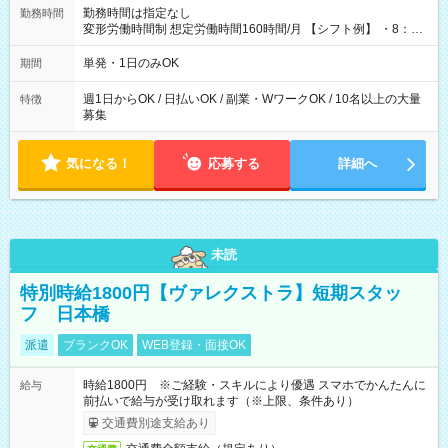
勤務時間は指定なし
勤務時間
変形労働時間制 想定労働時間160時間/月 【シフト例】 ・8：00
～21：00
単発・1日のみOK
期間
週1日からOK / 日払いOK / 副業・WワークOK / 10名以上の大量
特徴
募集
気になる！
応募する
詳細へ
未読
特別時給1800円【ヴァレクストラ】短期スタッ
フ 日本橋
派遣
ブランクOK
WEB登録・面接OK
時給1800円 ※ご経験・スキルにより優遇 スマホでかんたんに
給与
前払いで給与が受け取れます（※上限、条件あり）
交通費別途支給あり