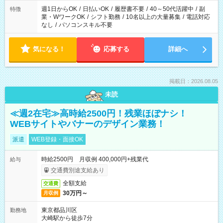
週1日からOK
/
日払いOK
/
履歴書不要
/
40～50代活躍中
/
副
特徴
業・WワークOK
/
シフト勤務
/
10名以上の大量募集
/
電話対応
なし
/
パソコンスキル不要
気になる！
応募する
詳細へ
掲載日：2026.08.05
未読
≪週2在宅≫高時給2500円！残業ほぼナシ！
WEBサイトやバナーのデザイン業務！
派遣
WEB登録・面接OK
時給2500円 月収例 400,000円+残業代
給与
交通費別途支給あり
全額支給
交通費
30万円～
月収例
東京都品川区
勤務地
大崎駅から徒歩7分