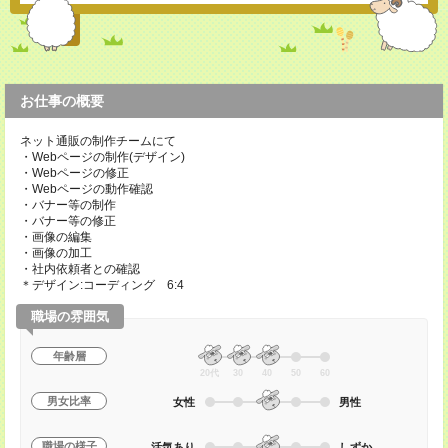
お仕事の概要
ネット通販の制作チームにて
・Webページの制作(デザイン)
・Webページの修正
・Webページの動作確認
・バナー等の制作
・バナー等の修正
・画像の編集
・画像の加工
・社内依頼者との確認
＊デザイン:コーディング 6:4
職場の雰囲気
年齢層
20代
30
40
50
60
男女比率
女性
男性
職場の様子
活気あり
しずか