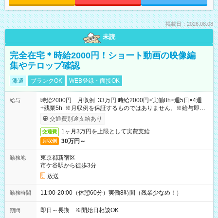
掲載日：2026.08.08
未読
完全在宅＊時給2000円！ショート動画の映像編
集やテロップ確認
派遣
ブランクOK
WEB登録・面接OK
時給2000円 月収例 33万円 時給2000円×実働8h×週5日×4週
給与
+残業5h ※月収例を保証するものではありません。※給与即受
取りサービス利用可（利用条件有）
交通費別途支給あり
1ヶ月3万円を上限として実費支給
交通費
30万円～
月収例
東京都新宿区
勤務地
市ケ谷駅から徒歩3分
放送
11:00-20:00（休憩60分）実働8時間（残業少なめ！）
勤務時間
即日～長期 ※開始日相談OK
期間