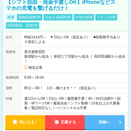
【シフト自由・現金手渡しOK】iPhoneなどス
マホの充電を繋げるだけ！
派遣
職種未経験OK
社会人未経験OK
大学生歓迎
ブランクOK
WEB登録・面接OK
時給1414円～ ▼日払いOK（規定あり） ■初勤務手当あり
給与
※規定による
東京都新宿区
勤務地
新宿駅から徒歩
/
新宿三丁目駅から徒歩
/
高田馬場駅から徒歩
/
…
物流企業
9:00～18:00
勤務時間
即日～OK！ 1日～働けます＾＾（規定あり）
期間
週1日からOK
/
日払いOK
/
履歴書不要
/
40～50代活躍中
/
副
特徴
業・WワークOK
/
服装自由
/
シフト勤務
/
10名以上の大量募
集
/
電話対応なし
/
パソコンスキル不要
気になる！
応募する
詳細へ