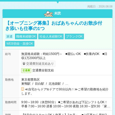
掲載日：2026.08.08
未読
【オープニング募集】おばあちゃんのお散歩付
き添いも仕事の1つ
派遣
職種未経験OK
社会人未経験OK
ブランクOK
WEB登録・面接OK
無資格未経験：時給1500円～ ■週払いOK ■扶養内OK ■日
給与
収1万2000円以上
交通費別途支給あり
交通費全額支給
交通費
東京都豊島区
勤務地
巣鴨駅
/
目白駅
/
北池袋駅
/
…
≪自宅からドアtoドアで30分以内！≫ご希望の勤務地を紹介
します。
9:00～18:00（休憩60分） ■ご希望があれば下記シフトもOK！
勤務時間
早番 7:00～16:00 遅番 10:00～19:00 夜勤 16:30～翌9:30 「家族
と休みを合わせたい」 「余裕を持って夕飯の準備がしたい」
「できれば残業はしたくない」 など、ご希望を教えてください