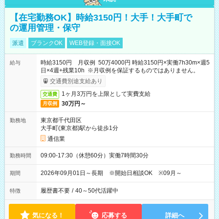
【在宅勤務OK】時給3150円！大手！大手町で
の運用管理・保守
派遣
ブランクOK
WEB登録・面接OK
時給3150円 月収例 50万4000円 時給3150円×実働7h30m×週5
給与
日×4週+残業10h ※月収例を保証するものではありません。
交通費別途支給あり
1ヶ月3万円を上限として実費支給
交通費
30万円～
月収例
東京都千代田区
勤務地
大手町(東京都)駅から徒歩1分
通信業
09:00-17:30（休憩60分）実働7時間30分
勤務時間
2026年09月01日～長期 ※開始日相談OK ※09月～
期間
履歴書不要
/
40～50代活躍中
特徴
気になる！
応募する
詳細へ