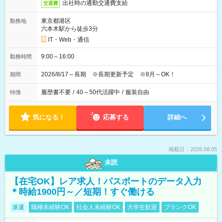
出社時の通勤交通費支給
交通費
東京都港区
勤務地
六本木駅から徒歩3分
IT・Web・通信
9:00～16:00
勤務時間
2026/8/17～長期 ※長期更新予定 ※8月～OK！
期間
履歴書不要
/
40～50代活躍中
/
服装自由
特徴
気になる！
応募する
詳細へ
掲載日：2026.08.05
未読
【在宅OK】レア求人！パスポートのデータ入力
＊時給1900円～／短期！すぐ働ける
派遣
職種未経験OK
社会人未経験OK
大学生歓迎
ブランクOK