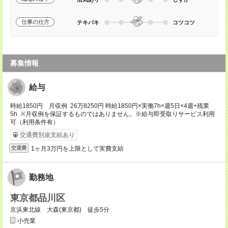
仕事の仕方
テキパキ
コツコツ
募集情報
給与
時給1850円 月収例 26万8250円 時給1850円×実働7h×週5日×4週+残業
5h ※月収例を保証するものではありません。※給与即受取りサービス利用
可（利用条件有）
交通費別途支給あり
1ヶ月3万円を上限として実費支給
交通費
勤務地
東京都品川区
京浜東北線 大森(東京都) 徒歩5分
小売業