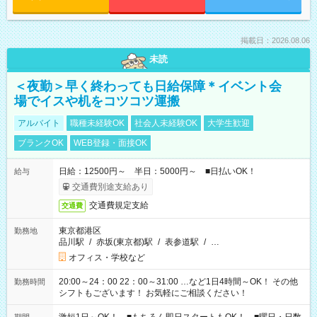
掲載日：2026.08.06
未読
＜夜勤＞早く終わっても日給保障＊イベント会
場でイスや机をコツコツ運搬
アルバイト
職種未経験OK
社会人未経験OK
大学生歓迎
ブランクOK
WEB登録・面接OK
日給：12500円～ 半日：5000円～ ■日払いOK！
給与
交通費別途支給あり
交通費規定支給
交通費
東京都港区
勤務地
品川駅
/
赤坂(東京都)駅
/
表参道駅
/
…
オフィス・学校など
20:00～24：00 22：00～31:00 …など1日4時間～OK！ その他
勤務時間
シフトもございます！ お気軽にご相談ください！