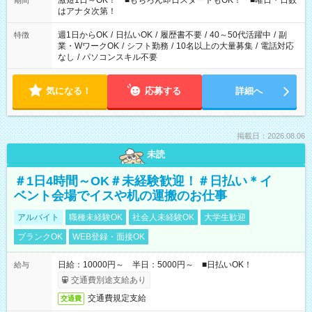
激短1日～OK！ ■もちろん即日スタートもOK！ ■曜日・日数
期間
はアナタ次第！
週1日からOK
/
日払いOK
/
履歴書不要
/
40～50代活躍中
/
副
特徴
業・WワークOK
/
シフト勤務
/
10名以上の大量募集
/
電話対応
なし
/
パソコンスキル不要
気になる！
応募する
詳細へ
掲載日：2026.08.06
未読
＃1日4時間～OK＃未経験歓迎！＃日払い＊イ
ベント会場でイスや机の運搬のお仕事
アルバイト
職種未経験OK
社会人未経験OK
大学生歓迎
ブランクOK
WEB登録・面接OK
日給：10000円～ 半日：5000円～ ■日払いOK！
給与
交通費別途支給あり
交通費規定支給
交通費