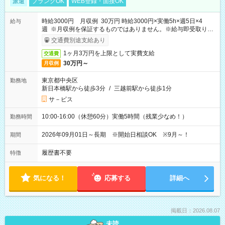
派遣
ブランクOK
WEB登録・面接OK
時給3000円 月収例 30万円 時給3000円×実働5h×週5日×4
給与
週 ※月収例を保証するものではありません。※給与即受取りサ
ービス利用可（利用条件有）
交通費別途支給あり
1ヶ月3万円を上限として実費支給
交通費
30万円～
月収例
東京都中央区
勤務地
新日本橋駅から徒歩3分
/
三越前駅から徒歩1分
サ－ビス
10:00-16:00（休憩60分）実働5時間（残業少なめ！）
勤務時間
2026年09月01日～長期 ※開始日相談OK ※9月～！
期間
履歴書不要
特徴
気になる！
応募する
詳細へ
掲載日：2026.08.07
未読