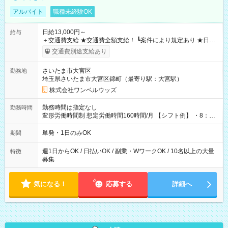
アルバイト
職種未経験OK
日給13,000円～
給与
＋交通費支給 ★交通費全額支給！ ┗案件により規定あり ★日払
いOK！（規定あり） ┗働いたその日に現金GET♪ お仕事後はコ
交通費別途支給あり
ンビニATMから 日払い分を引き落とせます！ 【試用期間】試
用期間なし
さいたま市大宮区
勤務地
埼玉県さいたま市大宮区錦町（最寄り駅：大宮駅）
株式会社ワンベルウッズ
勤務時間は指定なし
勤務時間
変形労働時間制 想定労働時間160時間/月 【シフト例】 ・8：00
～21：00
単発・1日のみOK
期間
週1日からOK / 日払いOK / 副業・WワークOK / 10名以上の大量
特徴
募集
気になる！
応募する
詳細へ