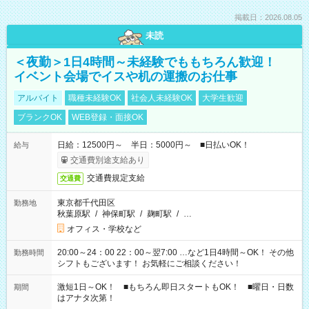
掲載日：2026.08.05
未読
＜夜勤＞1日4時間～未経験でももちろん歓迎！
イベント会場でイスや机の運搬のお仕事
アルバイト
職種未経験OK
社会人未経験OK
大学生歓迎
ブランクOK
WEB登録・面接OK
日給：12500円～ 半日：5000円～ ■日払いOK！
給与
交通費別途支給あり
交通費規定支給
交通費
東京都千代田区
勤務地
秋葉原駅
/
神保町駅
/
麹町駅
/
…
オフィス・学校など
20:00～24：00 22：00～翌7:00 …など1日4時間～OK！ その他
勤務時間
シフトもございます！ お気軽にご相談ください！
激短1日～OK！ ■もちろん即日スタートもOK！ ■曜日・日数
期間
はアナタ次第！