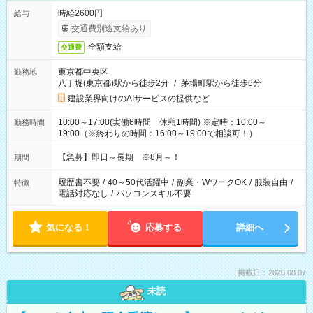
時給2600円
給与
交通費別途支給あり
全額支給
交通費
東京都中央区
勤務地
八丁堀(東京都)駅から徒歩2分
/
茅場町駅から徒歩6分
建設業界向けのAIサービスの提供など
10:00～17:00(実働6時間 休憩1時間) ※定時：10:00～
勤務時間
19:00（※終わりの時間：16:00～19:00で相談可！）
【急募】即日～長期 ※8月～！
期間
履歴書不要
/
40～50代活躍中
/
副業・WワークOK
/
服装自由
/
特徴
電話対応なし
/
パソコンスキル不要
気になる！
応募する
詳細へ
掲載日：2026.08.07
未読