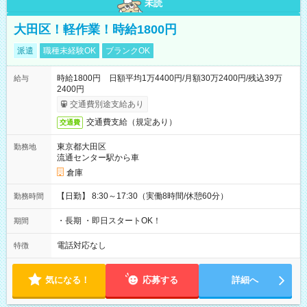
未読
大田区！軽作業！時給1800円
派遣
職種未経験OK
ブランクOK
時給1800円 日額平均1万4400円/月額30万2400円/残込39万
給与
2400円
交通費別途支給あり
交通費支給（規定あり）
交通費
東京都大田区
勤務地
流通センター駅から車
倉庫
【日勤】 8:30～17:30（実働8時間/休憩60分）
勤務時間
・長期 ・即日スタートOK！
期間
電話対応なし
特徴
気になる！
応募する
詳細へ