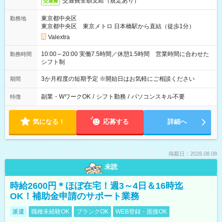
交通費全額支給（規定あり）
交通費
東京都中央区
勤務地
東京都中央区 東京メトロ 日本橋駅から直結（徒歩1分）
Valextra
10:00～20:00 実働7.5時間／休憩1.5時間 営業時間に合わせた
勤務時間
シフト制
3か月程度の短期予定 ※開始日はお気軽にご相談ください
期間
副業・WワークOK
/
シフト勤務
/
パソコンスキル不要
特徴
気になる！
応募する
詳細へ
掲載日：2026.08.08
未読
時給2600円＊ほぼ在宅！週3～4日＆16時迄
OK！補助金申請のサポート業務
派遣
職種未経験OK
ブランクOK
WEB登録・面接OK