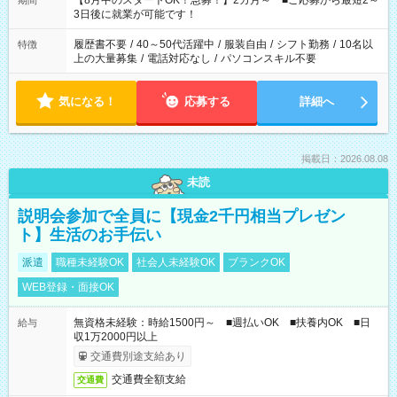
【8月中のスタートOK！急募！】2カ月～ ■ご応募から最短2～
期間
ね。 ※Wワーク希望の方へ 今ご覧のお仕事で希望する勤務時間
3日後に就業が可能です！
と、もう1つのお仕事の勤務時間。 合計で週40時間を超える場
合は応募できません。
履歴書不要
/
40～50代活躍中
/
服装自由
/
シフト勤務
/
10名以
特徴
上の大量募集
/
電話対応なし
/
パソコンスキル不要
気になる！
応募する
詳細へ
掲載日：2026.08.08
未読
説明会参加で全員に【現金2千円相当プレゼン
ト】生活のお手伝い
派遣
職種未経験OK
社会人未経験OK
ブランクOK
WEB登録・面接OK
無資格未経験：時給1500円～ ■週払いOK ■扶養内OK ■日
給与
収1万2000円以上
交通費別途支給あり
交通費全額支給
交通費