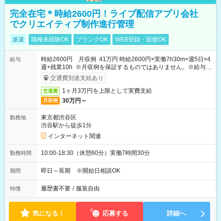
完全在宅＊時給2600円！ライブ配信アプリ会社
でクリエイティブ制作進行管理
派遣
職種未経験OK
ブランクOK
WEB登録・面接OK
時給2600円 月収例 41万円 時給2600円×実働7h30m×週5日×4
給与
週+残業10h ※月収例を保証するものではありません。※給与即
受取りサービス利用可（利用条件有）
交通費別途支給あり
1ヶ月3万円を上限として実費支給
交通費
30万円～
月収例
東京都渋谷区
勤務地
渋谷駅から徒歩1分
インターネット関連
10:00-18:30（休憩60分）実働7時間30分
勤務時間
即日～長期 ※開始日相談OK
期間
履歴書不要
/
服装自由
特徴
気になる！
応募する
詳細へ