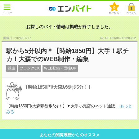
0
メニュー
気になる！
ログイン
お探しのバイト情報は掲載が終了しました。
掲載日 :2026
/
07
/
17
No.RSTI260621669D/12
駅から5分以内＊【時給1850円】大手！駅チ
カ！大森でのWEB制作・編集
派遣
ブランクOK
WEB登録・面接OK
【時給1850円/大森駅徒歩5分！】
【時給1850円/大森駅徒歩5分！】▼大手小売店のネット通販
...もっと
みる
あなたの閲覧履歴からのオススメ