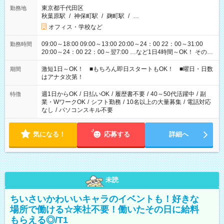
東京都千代田区
勤務地
秋葉原駅
/
神保町駅
/
麹町駅
/
…
オフィス・学校など
09:00～18:00 09:00～13:00 20:00～24：00 22：00～31:00
勤務時間
20:00～24：00 22：00～翌7:00 …など1日4時間～OK！ その他
シフトもございます！ お気軽にご相談ください！
激短1日～OK！ ■もちろん即日スタートもOK！ ■曜日・日数
期間
はアナタ次第！
週1日からOK
/
日払いOK
/
履歴書不要
/
40～50代活躍中
/
副
特徴
業・WワークOK
/
シフト勤務
/
10名以上の大量募集
/
電話対応
なし
/
パソコンスキル不要
気になる！
応募する
詳細へ
未読
ちいさいかわいいキャラのイベントも！好きな
場所で働ける☆来社不要！働いたその日に給料
もらえる◎/T1