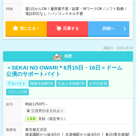
週1日からOK
/
履歴書不要
/
副業・WワークOK
/
シフト勤務
/
特徴
電話対応なし
/
パソコンスキル不要
気になる！
応募する
詳細へ
掲載日：2026.08.04
未読
＜SEKAI NO OWARI＊8月15日・16日＞ドーム
公演のサポートバイト
アルバイト
職種未経験OK
社会人未経験OK
大学生歓迎
ブランクOK
時給1250円～
給与
交通費別途支給あり
支給（規定有り）
交通費
東京都文京区
勤務地
後楽園駅から徒歩5分
/
水道橋駅から徒歩5分
/
春日(東京都)駅