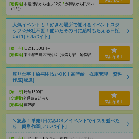
気になる！
[勤務地]
本蓮沼駅から徒歩12分
/
赤羽駅から民間バ
ス12分
人気イベントも！好きな場所で働けるイベントスタ
ッフ☆来社不要！働いたその日に給料もらえる日払
い/T1[アルバイト]
[給 与]
日給13,000円～
[勤務地]
東京都豊島区南池袋（最寄り駅：池袋駅）
気になる！
座り仕事！給与即払いOK！高時給！在庫管理・資料
作成[派遣]
[給 与]
時給1500円
[交通費]
交通費支給有り
気になる！
[勤務地]
藤沢駅
＼急募！単発1日のみOK／イベントでイスを並べた
り…簡単作業[アルバイト]
[給 与]
日勤日給：1万円～ 夜勤日給：1万2500