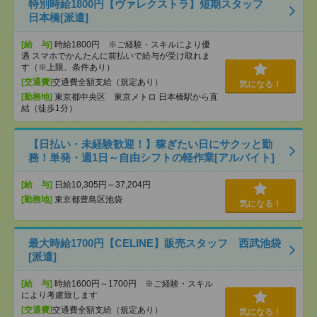
特別時給1800円【ヴァレクストラ】短期スタッフ
日本橋[派遣]
[給 与]
時給1800円 ※ご経験・スキルにより優
遇 スマホでかんたんに前払いで給与が受け取れま
す（※上限、条件あり）
[交通費]
交通費全額支給（規定あり）
気になる！
[勤務地]
東京都中央区 東京メトロ 日本橋駅から直
結（徒歩1分）
【日払い・未経験歓迎！】稼ぎたい日にサクッと勤
務！単発・週1日～自由シフトの軽作業[アルバイト]
[給 与]
日給10,305円～37,204円
[勤務地]
東京都豊島区池袋
気になる！
最大時給1700円【CELINE】販売スタッフ 西武池袋
[派遣]
[給 与]
時給1600円～1700円 ※ご経験・スキル
により考慮致します
[交通費]
交通費全額支給（規定あり）
気になる！