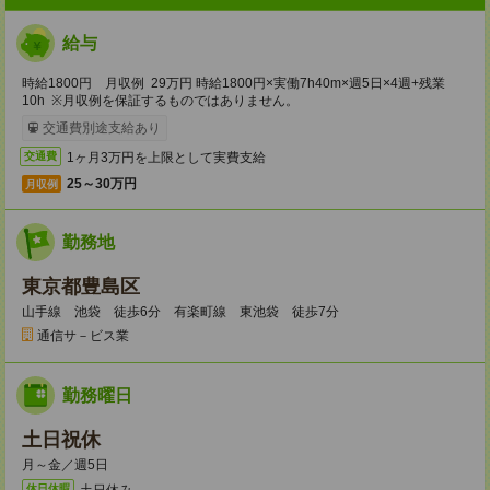
給与
時給1800円 月収例 29万円 時給1800円×実働7h40m×週5日×4週+残業
10h ※月収例を保証するものではありません。
交通費別途支給あり
1ヶ月3万円を上限として実費支給
交通費
25～30万円
月収例
勤務地
東京都豊島区
山手線 池袋 徒歩6分 有楽町線 東池袋 徒歩7分
通信サ－ビス業
勤務曜日
土日祝休
月～金／週5日
土日休み
休日休暇