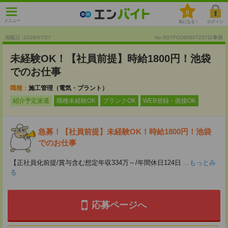
0
メニュー
気になる！
ログイン
掲載日 :2026
/
07
/
27
No.RSTFO260607237D/事務
未経験OK！【社員前提】時給1800円！池袋
でのお仕事
職種：
施工管理（電気・プラント）
紹介予定派遣
職種未経験OK
ブランクOK
WEB登録・面接OK
急募！【社員前提】未経験OK！時給1800円！池袋
でのお仕事
【正社員化前提/賞与含む想定年収334万～/年間休日124日
...もっとみ
る
応募ページへ