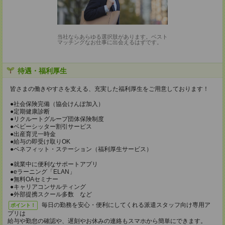
当社ならあらゆる選択肢があります。ベスト
マッチングなお仕事に出会えるはずです。
待遇・福利厚生
皆さまの働きやすさを支える、充実した福利厚生をご用意しております！
●社会保険完備（協会けんぽ加入）
●定期健康診断
●リクルートグループ団体保険制度
●ベビーシッター割引サービス
●出産育児一時金
●給与の即受け取りOK
●ベネフィット・ステーション（福利厚生サービス）
●就業中に便利なサポートアプリ
●eラーニング「ELAN」
●無料OAセミナー
●キャリアコンサルティング
●外部提携スクール多数 など
毎日の勤務を安心・便利にしてくれる派遣スタッフ向け専用ア
ポイント！
プリは
給与や勤怠の確認や、遅刻やお休みの連絡もスマホから簡単にできます。