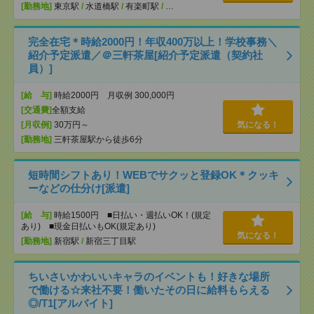
[勤務地]
東京駅
/
水道橋駅
/
有楽町駅
/
…
完全在宅＊時給2000円！年収400万以上！学校事務＼
紹介予定派遣／＠三軒茶屋[紹介予定派遣（契約社
員）]
[給 与]
時給2000円 月収例 300,000円
[交通費]
全額支給
[月収例]
30万円～
気になる！
[勤務地]
三軒茶屋駅から徒歩6分
短時間シフトあり！WEBでサクッと登録OK＊クッキ
ーなどの仕分け[派遣]
[給 与]
時給1500円 ■日払い・週払いOK！(規定
あり) ■現金日払いもOK(規定あり)
気になる！
[勤務地]
新宿駅
/
新宿三丁目駅
ちいさいかわいいキャラのイベントも！好きな場所
で働ける☆来社不要！働いたその日に給料もらえる
◎/T1[アルバイト]