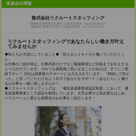
派遣会社情報
株式会社リクルートスタッフィング
労働者派遣事業許可番号:人材派遣事業（派13-010563）
職業紹介事業許可番号:人材紹介事業（13-ユ-010249）
リクルートスタッフィングであなたらしい働き方叶え
てみませんか
◆私たちが大切にしていること◆「皆さまにイキイキと働いていただくこ
と」
お仕事のご紹介時は、仕事内容だけでなく職場環境など詳細までお伝えする
よう心がけています。それでも就業後に気になることがあれば、すぐにご相
談下さい！ 当社は就業後のサポートにも力を入れています。『登録して良か
った』と言っていただけるよう全力であなたをサポート！あなたらしく働け
るお仕事を一緒に探しませんか？
◆リクルートスタッフィングは、「優良派遣事業者認定制度」において、優
良派遣事業者として認定を取得しています。大手企業や人気企業をはじめ、
バリエーション豊かな就業先のお仕事をご紹介します！