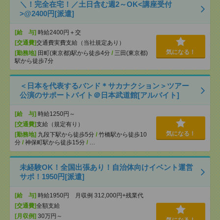
＼！完全在宅！／土日含む週2～OK<講座受付
>@2400円[派遣]
[給 与]
時給2400円＋交
[交通費]
交通費実費支給（当社規定あり）
気になる！
[勤務地]
田町(東京都)駅から徒歩4分
/
三田(東京都)
駅から徒歩7分
＜日本を代表するバンド＊サカナクション＞ツアー
公演のサポートバイト＠日本武道館[アルバイト]
[給 与]
時給1250円～
[交通費]
支給（規定有り）
気になる！
[勤務地]
九段下駅から徒歩5分
/
竹橋駅から徒歩10
分
/
神保町駅から徒歩15分
/
…
未経験OK！全国出張あり！自治体向けイベント運営
サポ！1950円[派遣]
[給 与]
時給1950円 月収例 312,000円+残業代
[交通費]
全額支給
[月収例]
30万円～