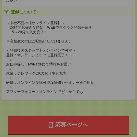
ださい！
登録について
～来社不要の【オンライン登録】～
・24時間お好きな時に、WEBでラクラク登録手続き
・15～20分で入力完了！
※高校生の方はご登録いただけません。
＜登録後のステップもオンラインで可能＞
登録：オンラインですぐに登録完了！
↓
お仕事探し：MyPageにて情報をお届け
↓
就業：テレワークOKのお仕事も充実
↓
研修：オンライン受講可能な研修やセミナーをご用意！
↓
アフターフォロー：オンラインでどこからでも！
応募ページへ