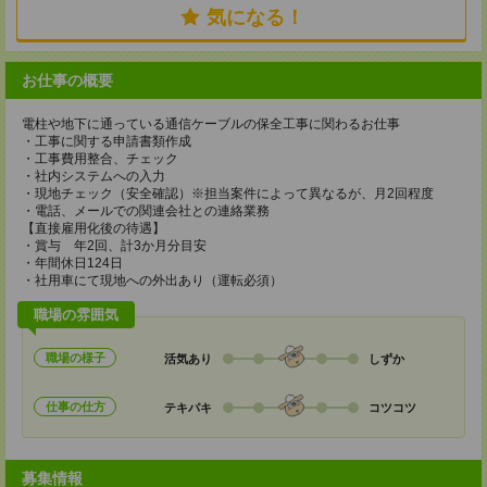
気になる！
お仕事の概要
電柱や地下に通っている通信ケーブルの保全工事に関わるお仕事
・工事に関する申請書類作成
・工事費用整合、チェック
・社内システムへの入力
・現地チェック（安全確認）※担当案件によって異なるが、月2回程度
・電話、メールでの関連会社との連絡業務
【直接雇用化後の待遇】
・賞与 年2回、計3か月分目安
・年間休日124日
・社用車にて現地への外出あり（運転必須）
職場の雰囲気
職場の様子
活気あり
しずか
仕事の仕方
テキパキ
コツコツ
募集情報