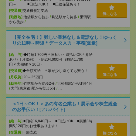
円～ ■日払いOK！ ■日給保証あり！
[交通費]
交通費規定支給
気になる！
[勤務地]
池袋駅から徒歩
/
駒込駅から徒歩
/
巣鴨駅
から徒歩
/
…
【完全在宅！】難しい業務なし＆電話なし！ゆっく
りの11時～時短＊データ入力・事務[派遣]
[給 与]
◆時給1,700円＊日払い・週払いOK＊昇給
あり♪【月収例】 ・約204,000円 （時給1,700
円 × 実働6h × 20日）
[交通費]
◆全額支給 ＊家が少し遠くても安心！
気になる！
[月収例]
20～25万円
[勤務地]
竹芝駅から徒歩2分
/
浜松町駅から徒歩4分
/
大門(東京都)駅から徒歩5分
/
…
＜1日～OK！＞あの有名企業も！展示会や株主総会
のお手伝い！[アルバイト]
[給 与]
■日給16,840円～ ■日払いOK ■実働3時
間5,120円のお仕事あります！
[交通費]
一部支給
気になる！