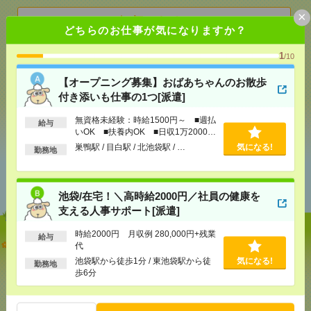
×
気になる！
どちらのお仕事が気になりますか？
1
/10
メール
LINE
で送る
で送る
【オープニング募集】おばあちゃんのお散歩
付き添いも仕事の1つ[派遣]
シェア
ツイート
ブックマーク
無資格未経験：時給1500円～ ■週払
給与
いOK ■扶養内OK ■日収1万2000円
以上
巣鴨駅 / 目白駅 / 北池袋駅 / …
気になる!
勤務地
あなたの閲覧履歴からの
おすすめ
池袋/在宅！＼高時給2000円／社員の健康を
支える人事サポート[派遣]
時給2000円 月収例 280,000円+残業
給与
【オープニング募集】おばあちゃんのお散歩付き添
代
いも仕事の1つ[派遣]
池袋駅から徒歩1分 / 東池袋駅から徒
気になる!
勤務地
歩6分
[給 与]
無資格未経験：時給1500円～ ■週払い
OK ■扶養内OK ■日収1万2000円以上
[交通費]
交通費全額支給
気になる！