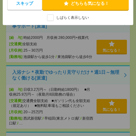
スキップ
どちらも気になる！
[勤務地]
巣鴨駅
/
目白駅
/
北池袋駅
/
…
しばらく表示しない
池袋/在宅！＼高時給2000円／社員の健康を支える人
事サポート[派遣]
[給 与]
時給2000円 月収例 280,000円+残業代
[交通費]
全額支給
[月収例]
25～30万円
気になる！
[勤務地]
池袋駅から徒歩1分
/
東池袋駅から徒歩6分
入浴ナシ＊夜勤でゆったり見守りだけ＊週1日～無理
なく働ける[派遣]
[給 与]
日収3.2万円～（日勤時給1800円） ■月
収例25.9万円～（夜勤月8回勤務の場合）
[交通費]
交通費全額支給 ■ガソリン代も全額支給
（規定あり） ■無料駐車場もご相談ください
気になる！
[月収例]
20～25万円
[勤務地]
西武新宿駅
/
早稲田(東京メトロ)駅
/
新宿西
口駅
/
…