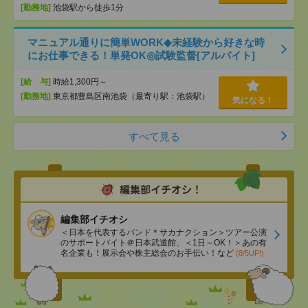
[勤務地]
池袋駅から徒歩1分
マニュアル通りに簡単WORK◆未経験から好きな時
にお仕事できる！単発OK◎試験監督[アルバイト]
[給 与]
時給1,300円～
[勤務地]
東京都豊島区南池袋（最寄り駅：池袋駅）
気になる！
すべて見る
編集部イチオシ
＜日本を代表するバンド＊サカナクション＞ツアー公演
のサポートバイト＠日本武道館、＜1日～OK！＞あの有
名企業も！展示会や株主総会のお手伝い！など
(8/5UP!)