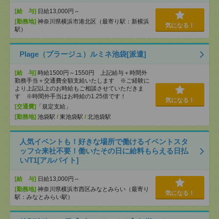
[給 与]
日給13,000円～
[勤務地]
神奈川県横浜市港北区（最寄り駅：新横浜
気になる！
駅）
Plage（プラージュ）ルミネ池袋[派遣]
[給 与]
時給1500円～1550円 上記給与＋時間外
勤務手当＋交通費全額支給いたします ※ご経験に
より上記以上のお時給もご相談させていただきま
す ※時間外手当はお時給の1.25倍です！
気になる！
[交通費]
「規定支給」
[勤務地]
池袋駅
/
東池袋駅
/
北池袋駅
人気イベントも！好きな場所で働けるイベントスタ
ッフ☆来社不要！働いたその日に給料もらえる日払
い/T1[アルバイト]
[給 与]
日給13,000円～
[勤務地]
神奈川県横浜市西区みなとみらい（最寄り
気になる！
駅：みなとみらい駅）