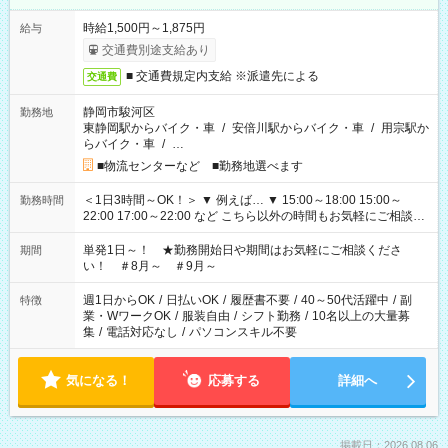
時給1,500円～1,875円
給与
交通費別途支給あり
■ 交通費規定内支給 ※派遣先による
交通費
静岡市駿河区
勤務地
東静岡駅からバイク・車
/
安倍川駅からバイク・車
/
用宗駅か
らバイク・車
/
…
■物流センターなど ■勤務地選べます
＜1日3時間～OK！＞ ▼ 例えば… ▼ 15:00～18:00 15:00～
勤務時間
22:00 17:00～22:00 など こちら以外の時間もお気軽にご相談く
ださい！
単発1日～！ ★勤務開始日や期間はお気軽にご相談くださ
期間
い！ ＃8月～ ＃9月～
週1日からOK
/
日払いOK
/
履歴書不要
/
40～50代活躍中
/
副
特徴
業・WワークOK
/
服装自由
/
シフト勤務
/
10名以上の大量募
集
/
電話対応なし
/
パソコンスキル不要
気になる！
応募する
詳細へ
掲載日：2026.08.06