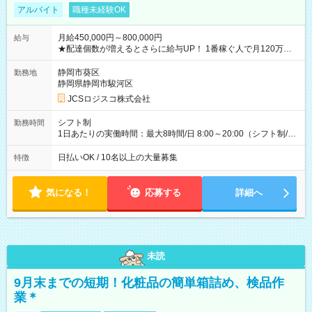
アルバイト
職種未経験OK
月給450,000円～800,000円
給与
★配達個数が増えるとさらに給与UP！ 1番稼ぐ人で月120万ほ
ど！ ・主要都市エリア 月収55万円／週5日稼働 月収65万~112
万円／週6日稼働 ・地方郊外エリア 月収40万円／週5日稼働 月
静岡市葵区
勤務地
収40万円~50万円／週6日稼働 ＜モデルイメージ＞ ■月収50万
静岡県静岡市駿河区
円 (27歳男性/江東区在住)※元建築関係 1日150個配達×25日勤務
JCSロジスコ株式会社
(日休み) ■月収80万円(43歳男性/墨田区在住)※元営業 1日200個
配達×25日勤務(月休み) 【試用期間】試用期間なし
シフト制
勤務時間
1日あたりの実働時間：最大8時間/日 8:00～20:00（シフト制/実
働8時間） ※週5日勤務（場所次第では週4も有り） ※配達状況
によって時間外での勤務可能性有り ※案件により多少の前後あ
日払いOK / 10名以上の大量募集
特徴
り ※配達が完了次第、帰社OKです
気になる！
応募する
詳細へ
未読
9月末までの短期！化粧品の簡単箱詰め、検品作
業＊