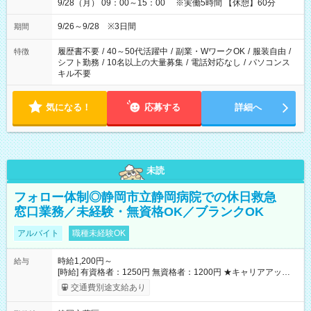
9/28（月） 09：00～15：00 ※実働5時間 【休憩】60分
9/26～9/28 ※3日間
期間
履歴書不要
/
40～50代活躍中
/
副業・WワークOK
/
服装自由
/
特徴
シフト勤務
/
10名以上の大量募集
/
電話対応なし
/
パソコンス
キル不要
気になる！
応募する
詳細へ
未読
フォロー体制◎静岡市立静岡病院での休日救急
窓口業務／未経験・無資格OK／ブランクOK
アルバイト
職種未経験OK
時給1,200円～
給与
[時給] 有資格者：1250円 無資格者：1200円 ★キャリアアップ制
度あり 進級により給与がアップします！ 【試用期間】試用期間
交通費別途支給あり
あり 試用期間の長さ：3ヶ月 雇用形態、給与は本採用時と同じ
です。