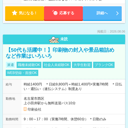
気になる！
応募する
詳細へ
掲載日：2026.08.06
未読
【50代も活躍中！】印刷物の封入や景品箱詰め
など作業はいろいろ
派遣
職種未経験OK
社会人未経験OK
大学生歓迎
ブランクOK
WEB登録・面接OK
時給1400円 ＊日給9,800円＝時給1,400円×実働7時間 ＊日払
給与
い・週払い（速払システム）制度あり
名古屋市西区
勤務地
上小田井駅から無料送迎バス10分
印刷会社
9：00～17：00（実働7時間、休憩60分） ＊日勤のみ
勤務時間