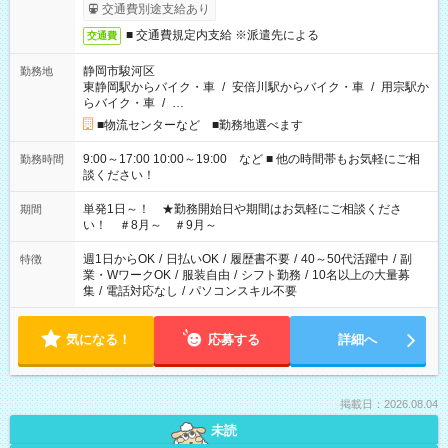
交通費別途支給あり
■ 交通費規定内支給 ※派遣先による
交通費
静岡市駿河区
勤務地
東静岡駅からバイク・車
/
安倍川駅からバイク・車
/
用宗駅か
らバイク・車
/
…
■物流センターなど ■勤務地選べます
9:00～17:00 10:00～19:00 など ■ 他の時間帯もお気軽にご相
勤務時間
談ください！
単発1日～！ ★勤務開始日や期間はお気軽にご相談くださ
期間
い！ ＃8月～ ＃9月～
週1日からOK
/
日払いOK
/
履歴書不要
/
40～50代活躍中
/
副
特徴
業・WワークOK
/
服装自由
/
シフト勤務
/
10名以上の大量募
集
/
電話対応なし
/
パソコンスキル不要
気になる！
応募する
詳細へ
掲載日：2026.08.04
未読