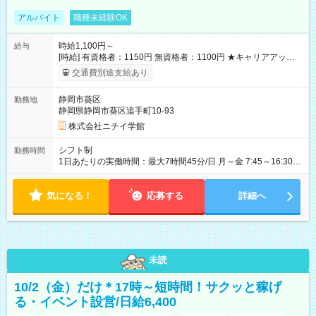
アルバイト
職種未経験OK
時給1,100円～
給与
[時給] 有資格者：1150円 無資格者：1100円 ★キャリアアップ制
度あり 進級により給与がアップします！ 【試用期間】試用期間
交通費別途支給あり
あり 試用期間の長さ：3ヶ月 雇用形態、給与は本採用時と同じ
です。
静岡市葵区
勤務地
静岡県静岡市葵区追手町10-93
株式会社ニチイ学館
シフト制
勤務時間
1日あたりの実働時間：最大7時間45分/日 月～金 7:45～16:30
7:50～16:35 8:15～17:00 8:30～17:15 各休憩60分 ※週2～3日
の勤務 ※部署により勤務時間が変わります ※月に1日、休日出勤
気になる！
（土日祝日の救急窓口業務）あり
応募する
詳細へ
未読
10/2（金）だけ＊17時～短時間！サクッと稼げ
る・イベント設営/日給6,400