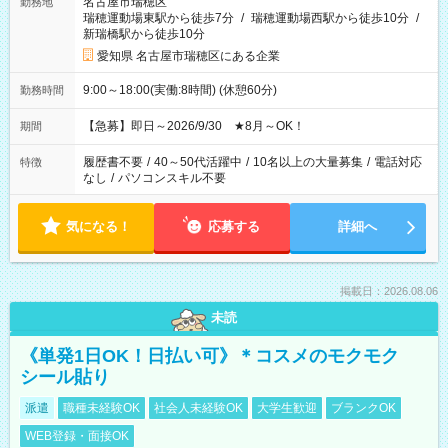
名古屋市瑞穂区
勤務地
瑞穂運動場東駅から徒歩7分
/
瑞穂運動場西駅から徒歩10分
/
新瑞橋駅から徒歩10分
愛知県 名古屋市瑞穂区にある企業
9:00～18:00(実働:8時間) (休憩60分)
勤務時間
【急募】即日～2026/9/30 ★8月～OK！
期間
履歴書不要
/
40～50代活躍中
/
10名以上の大量募集
/
電話対応
特徴
なし
/
パソコンスキル不要
気になる！
応募する
詳細へ
掲載日：2026.08.06
未読
《単発1日OK！日払い可》＊コスメのモクモク
シール貼り
派遣
職種未経験OK
社会人未経験OK
大学生歓迎
ブランクOK
WEB登録・面接OK