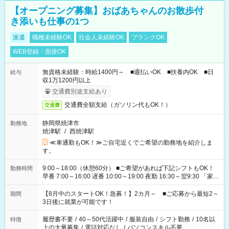
【オープニング募集】おばあちゃんのお散歩付
き添いも仕事の1つ
派遣
職種未経験OK
社会人未経験OK
ブランクOK
WEB登録・面接OK
無資格未経験：時給1400円～ ■週払いOK ■扶養内OK ■日
給与
収1万1200円以上
交通費別途支給あり
交通費全額支給（ガソリン代もOK！）
交通費
静岡県焼津市
勤務地
焼津駅
/
西焼津駅
≪車通勤もOK！≫ご自宅近くでご希望の勤務地を紹介しま
す。
9:00～18:00（休憩60分） ■ご希望があれば下記シフトもOK！
勤務時間
早番 7:00～16:00 遅番 10:00～19:00 夜勤 16:30～翌9:30 「家族
と休みを合わせたい」 「余裕を持って夕飯の準備がしたい」
「できれば残業はしたくない」 など、ご希望を教えてください
【8月中のスタートOK！急募！】2カ月～ ■ご応募から最短2～
期間
ね。 ※Wワーク希望の方へ 今ご覧のお仕事で希望する勤務時間
3日後に就業が可能です！
と、もう1つのお仕事の勤務時間。 合計で週40時間を超える場
合は応募できません。
履歴書不要
/
40～50代活躍中
/
服装自由
/
シフト勤務
/
10名以
特徴
上の大量募集
/
電話対応なし
/
パソコンスキル不要