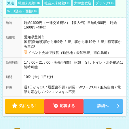
派遣
職種未経験OK
社会人未経験OK
大学生歓迎
ブランクOK
WEB登録・面接OK
時給1600円（一律交通費込）【収入例】日給6,400円 時給
給与
1600円×4時間
愛知県豊川市
勤務地
国府(愛知県)駅から車9分
/
豊川駅から車19分
/
豊川稲荷駅か
ら車20
イベント会場で設営（勤務地：愛知県豊川市白鳥町）
17：00～21：00（実働4時間） 休憩 なし トイレ・水分補給は
勤務時間
随時可能
10/2（金）1日だけ
期間
週1日からOK
/
履歴書不要
/
副業・WワークOK
/
服装自由
/
電
特徴
話対応なし
/
パソコンスキル不要
気になる！
応募する
詳細へ