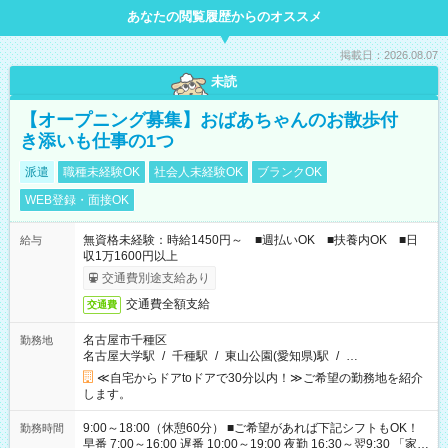
あなたの閲覧履歴からのオススメ
掲載日：2026.08.07
未読
【オープニング募集】おばあちゃんのお散歩付
き添いも仕事の1つ
派遣
職種未経験OK
社会人未経験OK
ブランクOK
WEB登録・面接OK
無資格未経験：時給1450円～ ■週払いOK ■扶養内OK ■日
給与
収1万1600円以上
交通費別途支給あり
交通費全額支給
交通費
名古屋市千種区
勤務地
名古屋大学駅
/
千種駅
/
東山公園(愛知県)駅
/
…
≪自宅からドアtoドアで30分以内！≫ご希望の勤務地を紹介
します。
9:00～18:00（休憩60分） ■ご希望があれば下記シフトもOK！
勤務時間
早番 7:00～16:00 遅番 10:00～19:00 夜勤 16:30～翌9:30 「家族