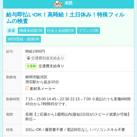
未読
給与即払いOK！高時給！土日休み！特殊フィル
ムの検査
派遣
職種未経験OK
社会人未経験OK
ブランクOK
WEB登録・面接OK
時給1900円
給与
交通費別途支給あり
交通費支給有り
交通費
静岡市駿河区
勤務地
用宗駅から徒歩10分
素材系メーカー
7:15～15:00 14:45～22:30 22:15～7:00 ※表記のうち実働6時間
勤務時間
45分から7時間45分です。
長期【ご応募から1週間以内(最短2日目)のスピード就業が可能】
期間
即日～
日払いOK
/
履歴書不要
/
電話対応なし
/
パソコンスキル不要
特徴