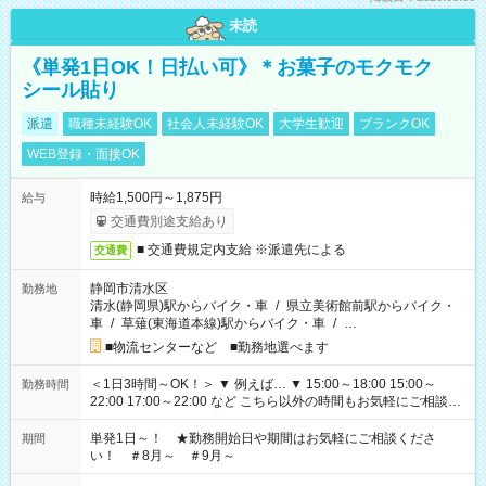
未読
《単発1日OK！日払い可》＊お菓子のモクモク
シール貼り
派遣
職種未経験OK
社会人未経験OK
大学生歓迎
ブランクOK
WEB登録・面接OK
時給1,500円～1,875円
給与
交通費別途支給あり
■ 交通費規定内支給 ※派遣先による
交通費
静岡市清水区
勤務地
清水(静岡県)駅からバイク・車
/
県立美術館前駅からバイク・
車
/
草薙(東海道本線)駅からバイク・車
/
…
■物流センターなど ■勤務地選べます
＜1日3時間～OK！＞ ▼ 例えば… ▼ 15:00～18:00 15:00～
勤務時間
22:00 17:00～22:00 など こちら以外の時間もお気軽にご相談く
ださい！
単発1日～！ ★勤務開始日や期間はお気軽にご相談くださ
期間
い！ ＃8月～ ＃9月～