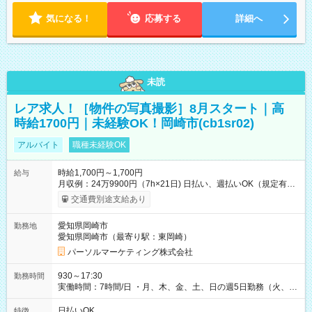
気になる！
応募する
詳細へ
未読
レア求人！［物件の写真撮影］8月スタート｜高
時給1700円｜未経験OK！岡崎市(cb1sr02)
アルバイト
職種未経験OK
時給1,700円～1,700円
給与
月収例：24万9900円（7h×21日) 日払い、週払いOK（規定有
り） 【試用期間】試用期間なし
交通費別途支給あり
愛知県岡崎市
勤務地
愛知県岡崎市（最寄り駅：東岡崎）
パーソルマーケティング株式会社
930～17:30
勤務時間
実働時間：7時間/日 ・月、木、金、土、日の週5日勤務（火、水
は固定休です／夏季、年末年始等、長期休暇有り！） ・ワンシ
フト！ 残業ほぼナシ（0～5h/月）
日払いOK
特徴