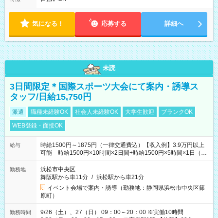
気になる！
応募する
詳細へ
未読
3日間限定＊国際スポーツ大会にて案内・誘導ス
タッフ/日給15,750円
派遣
職種未経験OK
社会人未経験OK
大学生歓迎
ブランクOK
WEB登録・面接OK
時給1500円～1875円（一律交通費込）【収入例】3.9万円以上
給与
可能 時給1500円×10時間×2日間+時給1500円×5時間×1日（実
働8時間を越えた時給：1875円）
浜松市中央区
勤務地
舞阪駅から車11分
/
浜松駅から車21分
イベント会場で案内・誘導（勤務地：静岡県浜松市中央区篠
原町）
9/26（土）、27（日） 09：00～20：00 ※実働10時間
勤務時間