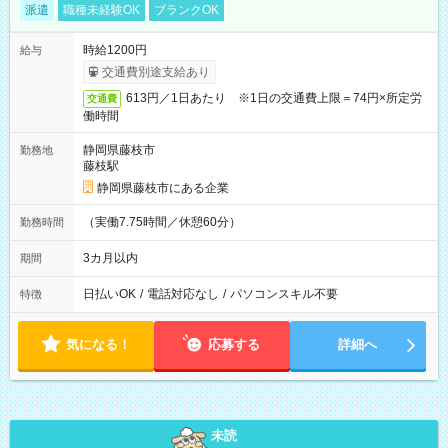
派遣
職種未経験OK
ブランクOK
時給1200円
給与
交通費別途支給あり
613円／1日あたり ※1日の交通費上限＝74円×所定労
交通費
働時間
静岡県藤枝市
勤務地
藤枝駅
静岡県藤枝市にある企業
（実働7.75時間／休憩60分）
勤務時間
3カ月以内
期間
日払いOK
/
電話対応なし
/
パソコンスキル不要
特徴
気になる！
応募する
詳細へ
未読