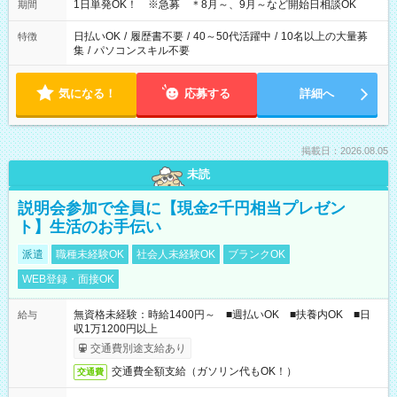
1日単発OK！ ※急募 ＊8月～、9月～など開始日相談OK
期間
日払いOK
/
履歴書不要
/
40～50代活躍中
/
10名以上の大量募
特徴
集
/
パソコンスキル不要
気になる！
応募する
詳細へ
掲載日：2026.08.05
未読
説明会参加で全員に【現金2千円相当プレゼン
ト】生活のお手伝い
派遣
職種未経験OK
社会人未経験OK
ブランクOK
WEB登録・面接OK
無資格未経験：時給1400円～ ■週払いOK ■扶養内OK ■日
給与
収1万1200円以上
交通費別途支給あり
交通費全額支給（ガソリン代もOK！）
交通費