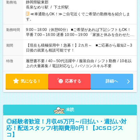
静岡県駿東郡
勤務地
長泉なめり駅
/
下土狩駅
≪車通勤もOK！≫ご自宅近くでご希望の勤務地を紹介しま
す。
9:00～18:00（休憩60分） ■ご希望があれば下記シフトもOK！
勤務時間
早番 7:00～16:00 遅番 10:00～19:00 「家族と休みを合わせた
い」 「余裕を持って夕飯の準備がしたい」 「できれば残業はし
たくない」 など、ご希望を教えてくださいね。 ※Wワーク希望
【現在も積極採用中！急募！】2カ月～ ■ご応募から最短2～3
期間
の方へ 今ご覧のお仕事で希望する勤務時間と、もう1つのお仕事
日後の就業も相談可能です！
の勤務時間。 合計で週40時間を超える場合は応募できません。
履歴書不要
/
40～50代活躍中
/
服装自由
/
シフト勤務
/
10名以
特徴
上の大量募集
/
電話対応なし
/
パソコンスキル不要
気になる！
応募する
詳細へ
未読
◎経験者歓迎！月収45万円～/日払い・週払い対
応！配送スタッフ/初期費用0円！【JCSロジス
コ】