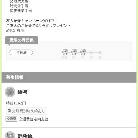
・交通費支給
・時間外手当
・深夜残業手当
友人紹介キャンペーン実施中！
ご友人のご紹介で3万円ずつプレゼント！
※規定有※
職場の雰囲気
年齢層
20代
30
40
50
60
募集情報
給与
時給1162円
交通費別途支給あり
交通費規定内支給
交通費
勤務地