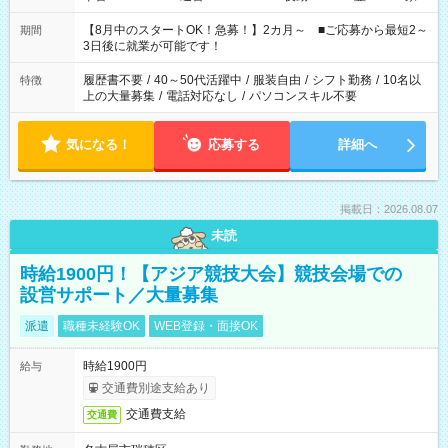
と休みを合わせたい」 「余裕を持って夕飯の準備がしたい」
「できれば残業はしたくない」 など、ご希望を教えてください
【8月中のスタートOK！急募！】2カ月～ ■ご応募から最短2～
期間
ね。 ※Wワーク希望の方へ 今ご覧のお仕事で希望する勤務時間
3日後に就業が可能です！
と、もう1つのお仕事の勤務時間。 合計で週40時間を超える場
合は応募できません。
履歴書不要
/
40～50代活躍中
/
服装自由
/
シフト勤務
/
10名以
特徴
上の大量募集
/
電話対応なし
/
パソコンスキル不要
気になる！
応募する
詳細へ
掲載日：2026.08.07
未読
時給1900円！【アジア競技大会】競技会場での
設営サポート／大量募集
派遣
職種未経験OK
WEB登録・面接OK
時給1900円
給与
交通費別途支給あり
交通費支給
交通費