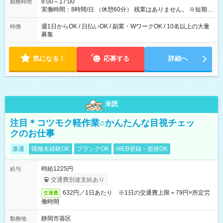
8:00～17:00
勤務時間
実働時間：8時間/日 （休憩60分） 残業はありません。 ※短期の
募集は行っておりません。予めご了承くださいませ。
週1日からOK / 日払いOK / 副業・WワークOK / 10名以上の大量
特徴
募集
気になる！
応募する
詳細へ
未読
注目＊コツモク軽作業○かんたんな目視チェッ
クのお仕事
派遣
職種未経験OK
ブランクOK
WEB登録・面接OK
時給1225円
給与
交通費別途支給あり
632円／1日あたり ※1日の交通費上限＝79円×所定労
交通費
働時間
静岡市葵区
勤務地