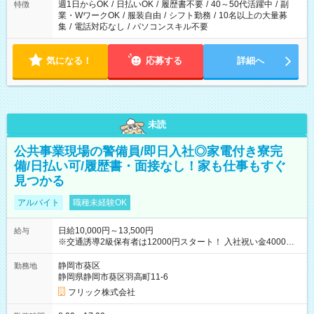
週1日からOK
/
日払いOK
/
履歴書不要
/
40～50代活躍中
/
副
特徴
業・WワークOK
/
服装自由
/
シフト勤務
/
10名以上の大量募
集
/
電話対応なし
/
パソコンスキル不要
気になる！
応募する
詳細へ
未読
公共事業現場の警備員/即日入社◎家電付き寮完
備/日払い可/履歴書・面接なし！家も仕事もすぐ
見つかる
アルバイト
職種未経験OK
日給10,000円～13,500円
給与
※交通誘導2級保有者は12000円スタート！ 入社祝い金4000円
【試用期間】試用期間なし
静岡市葵区
勤務地
静岡県静岡市葵区羽高町11-6
フリック株式会社