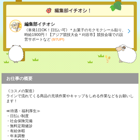
編集部イチオシ
《単発1日OK！日払い可》＊お菓子のモクモクシール貼り、
時給1900円！【アジア競技大会＊刈谷市】競技会場での設
営サポートなど
(8/7UP!)
お仕事の概要
《コスメの製造》
ラインで流れてくる商品の充填作業やキャップをしめる作業などをお願いし
ます！
≪待遇・福利厚生≫
・日払い制度
・社会保険完備
・無料定期健診
・有給休暇
・年末調整