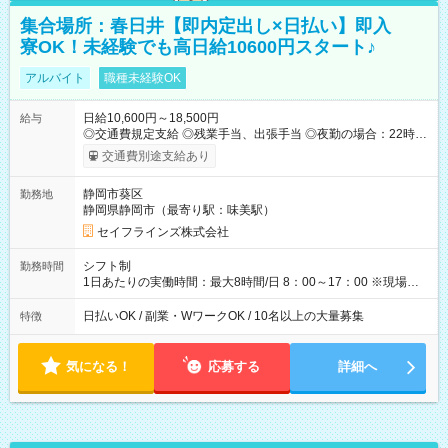
集合場所：春日井【即内定出し×日払い】即入
寮OK！未経験でも高日給10600円スタート♪
アルバイト
職種未経験OK
日給10,600円～18,500円
給与
◎交通費規定支給 ◎残業手当、出張手当 ◎夜勤の場合：22時～
翌5時は割増給与 ◎日払い・週払い可(希望者／条件有) ◎食事サ
交通費別途支給あり
ポート ＜月収例＞ 入社3か月：月収28万 入社1年：月収39万 ◎
自分のぺースで勤務可能 週2～OK！あなたの働き方と相談しま
静岡市葵区
勤務地
す♪ ダブルワークも可能です☺ ◎髪色、ピアス、タトゥーOK お
静岡県静岡市（最寄り駅：味美駅）
しゃれも自由に楽しめます！ 【試用期間】試用期間あり 試用期
間の長さ：3ヶ月 雇用形態、給与は本採用時と同じです。
セイフラインズ株式会社
シフト制
勤務時間
1日あたりの実働時間：最大8時間/日 8：00～17：00 ※現場によ
っては多少時間は前後します ▶残業ほとんどなし！ ▶時間より
早く終わることの方が多いと思います。現場によっては午前中
日払いOK / 副業・WワークOK / 10名以上の大量募集
特徴
で終わってしまう場合も。その場合も日給は同額支給！ ▶ご希
望の方は夜勤（21:00～6:00）のお仕事も可能。
気になる！
応募する
詳細へ