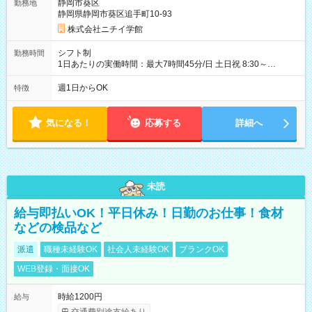
静岡市葵区
勤務地
静岡県静岡市葵区追手町10-93
株式会社ニチイ学館
シフト制
勤務時間
1日あたりの実働時間：最大7時間45分/日 土日祝 8:30～
17:15（休憩60分） 8:30～17:00（休憩60分） ※勤務日は相談に
応じます ※就業前研修・キャリアアップ研修は、ニチイ学館静
週1日からOK
特徴
岡支店にて実施します（平日）
気になる！
応募する
詳細へ
未読
給与即払いOK！平日休み！日勤のお仕事！食材
などの検品など
派遣
職種未経験OK
社会人未経験OK
ブランクOK
WEB登録・面接OK
時給1200円
給与