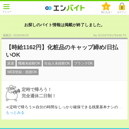
0
メニュー
気になる！
ログイン
お探しのバイト情報は掲載が終了しました。
掲載日 :2026
/
06
/
29
No.SCOST26176449-T5
【時給1162円】化粧品のキャップ締め/日払
いOK
派遣
職種未経験OK
社会人未経験OK
ブランクOK
WEB登録・面接OK
定時で帰ろう！
完全週休二日制！
≪定時で帰ろう≫自分の時間をしっかり確保できる残業基本ナシの
...
もっとみる