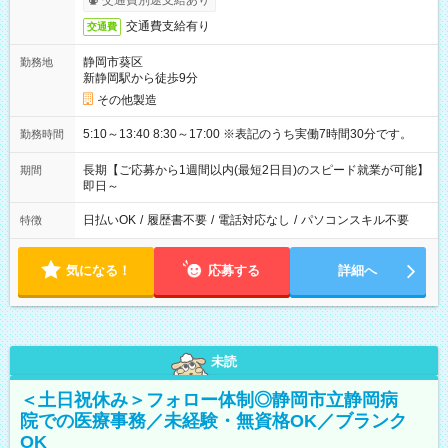
交通費別途支給あり
交通費支給有り
交通費
静岡市葵区
勤務地
新静岡駅から徒歩9分
その他製造
5:10～13:40 8:30～17:00 ※表記のうち実働7時間30分です。
勤務時間
長期【ご応募から1週間以内(最短2日目)のスピード就業が可能】
期間
即日～
日払いOK
/
履歴書不要
/
電話対応なし
/
パソコンスキル不要
特徴
気になる！
応募する
詳細へ
未読
＜土日祝休み＞フォロー体制◎静岡市立静岡病
院での医療事務／未経験・無資格OK／ブランク
OK