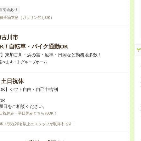
途支給あり
費全額支給（ガソリン代もOK）
加古川市
K / 自転車・バイク通勤OK
市】東加古川・浜の宮・厄神・日岡など勤務地多数！
選べます！】グループホーム
/ 土日祝休
OK】シフト自由・自己申告制
OK
曜日をご相談ください。
日祝休み・平日休みどちらもOK！
OK！現在20名以上のスタッフが取得中です！