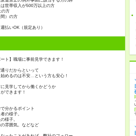
は世帯収入が500万以上の方
上の方
昼間）の方
週払いOK（規定あり）
ポート】職場に事前見学できます！
望通りだからといって
き始めるのは不安…という方も安心！
前に見学してから働くかどうか
とができます！
学で分かるポイント
象者の様子。
員の様子。
内の雰囲気。などなど
になったことがあれば、弊社のフォロー