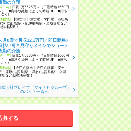
夜勤の介護
[給 与]
日収1万5675円～（日勤時給1650円
～） ■資格や経験によって時給UP ■日払
いOK！
[勤務地]
【御坊市】御坊駅・学門駅・市役所
前(和歌山県)駅・紀伊御坊駅・道成寺駅など
勤務地多数！
＼月8回で月収12.1万円／即日勤務×
日払い可＊見守りメインでショート
夜勤の介護
[給 与]
日収1万5200円～（日勤時給1600円
～） ■資格や経験によって時給UP ■日払
いOK！
[勤務地]
【近江八幡市】近江八幡駅・安土
駅・篠原(滋賀県)駅・武佐(滋賀県)駅・公園
前駅など勤務地多数！
株式会社ブレイブ（マイナビグループ）
のバイト一覧へ
応募する