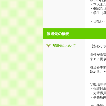
・本人また
・60歳以
・学生（
・日払い・
派遣先の概要
配属先について
【安心サ
条件が希
すぐに働
職場を事
決めるこ
▽職場見
・介護対
・先輩職
・事務所
その他気