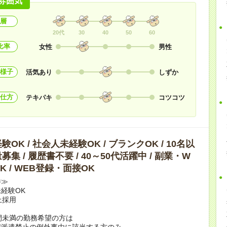
雰囲気
層
20代
30
40
50
60
比率
女性
男性
様子
活気あり
しずか
仕方
テキパキ
コツコツ
OK / 社会人未経験OK / ブランクOK / 10名以
集 / 履歴書不要 / 40～50代活躍中 / 副業・W
K / WEB登録・面接OK
件≫
経験OK
上採用
間未満の勤務希望の方は
雇派遣禁止の例外事由に該当する方のみ