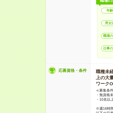
職場の
年齢
男女
職場の
仕事の
応募資格・条件
職種未経験
上の大量募
ワークO
≪募集条
・無資格未
・10名以
※週16時
以下の日