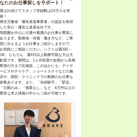
なたのお仕事探しをサポート！
選ばれ続けてスタッフ登録数は24万人を突
破！
厚生労働省「優良派遣事業者」の認定を取得
した安心・優良な派遣会社です。
関西圏を中心に介護や看護のお仕事が豊富に
あります。勤務地・待遇・働き方など、ご希
望に沿えるようお仕事をご紹介しますので、
お気軽にご相談ください。シフトは週3回～
OK。もちろん、週4日以上勤務可能な方は大
歓迎です。期間は、1ヵ月程度の短期から長期
希望の方まで応相談。このほかにも、デイサ
ービスやデイケア、ショートステイなどの施
設や、病院・クリニックでの勤務のお仕事も
多数あります。また、「未経験可」「駅近」
「日勤のみ」「残業なし」など、6万件以上の
豊富な求人情報の中からご紹介可能です。