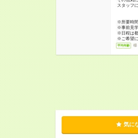
スタッフ
※所要時間
※事前見
※日程は
※ご希望
様
平均年齢
気に