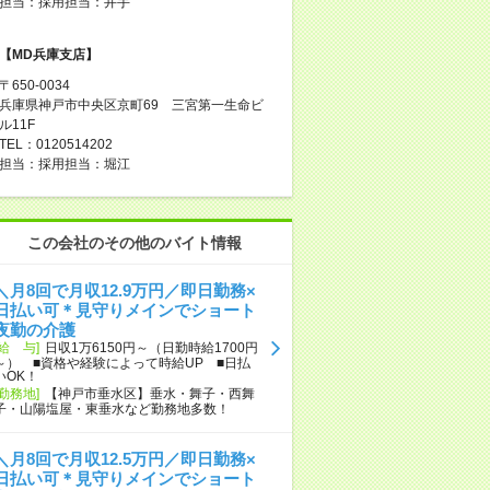
担当：採用担当：井手
【MD兵庫支店】
〒650-0034
兵庫県神戸市中央区京町69 三宮第一生命ビ
ル11F
TEL：0120514202
担当：採用担当：堀江
この会社のその他のバイト情報
＼月8回で月収12.9万円／即日勤務×
日払い可＊見守りメインでショート
夜勤の介護
[給 与]
日収1万6150円～（日勤時給1700円
～） ■資格や経験によって時給UP ■日払
いOK！
[勤務地]
【神戸市垂水区】垂水・舞子・西舞
子・山陽塩屋・東垂水など勤務地多数！
＼月8回で月収12.5万円／即日勤務×
日払い可＊見守りメインでショート