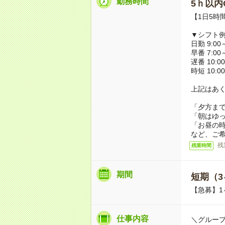
勤務時間
5ｈ以内O
【1日5時
▼シフト
日勤 9:00～
早番 7:00～
遅番 10:00
時短 10:00
上記はあ
「夕方ま
「朝はゆ
「お昼の
など、ご
残
残業時間
期間
短期（3
【急募】1
仕事内容
＼グルー