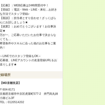
【応募】：WEB応募は24時間受付中！
【登録】：電話・Web・LINE・来社…お好き
な方法でスタッフ登録♪
【面談】：担当者とすり合わせ！ざっくばら
んにお話しましょう★
【就業】：おめでとうございます！お仕事決
定★
万が一、ご応募いただいたお仕事で決まらな
くても…
希望条件やスキルに合った他のお仕事をご案
内！
～LINEでのスタッフ登録もOK～
応募後、LINEアカウントの友達登録URLをお
送りします★
登録場所
【MD京都支店】
〒604-8171
京都府京都市中京区虎屋町577-2 井門烏丸姉
小路ビル3F
TEL：0120514202