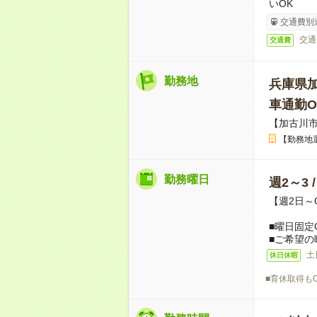
いOK
交通費別
交通
交通費
勤務地
兵庫県
車通勤O
【加古川
【勤務地
勤務曜日
週2～3 
【週2日～
■曜日固定
■ご希望の
土
休日休暇
■育休取得も