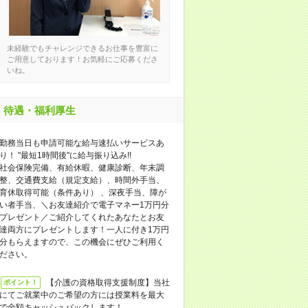
未経験でもチャレンジできるお仕事を豊富に
ご用意しております！お気軽にご応募くださ
いね。
待遇・福利厚生
勤務当日も申請可能な給与速払いサービスあ
り！ "最短1時間後"に給与振り込み!!
社会保険完備、有給休暇、健康診断、年末調
整、交通費支給（規定支給）、時間外手当、
育休取得可能（条件あり） 、深夜手当、障が
い者手当、＼お友達紹介で電子マネー1万円分
プレゼント／ご紹介してくれたあなたとお友
達両方にプレゼントします！一人に付き1万円
分もらえますので、この機会にぜひご利用く
ださい。
【介護の資格取得支援制度】当社
ポイント！
にてご就業中のご希望の方には授業料を最大
で全額キャッシュバックします！