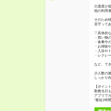
介護度が
他の利用
そのため
見守って
▽具体的
・買い物
・食事中
・お掃除
・入浴や
・レクレ
など、で
少人数の
しっかり
【ポイン
勤務当日
アプリでカ
"最短1時