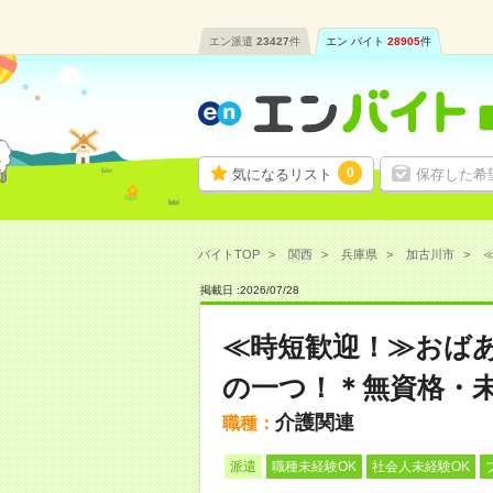
エン派遣
23427
件
エン バイト
28905
件
0
気になるリスト
保存した希
バイトTOP
関西
兵庫県
加古川市
掲載日 :
2026
/
07
/
28
≪時短歓迎！≫おば
の一つ！＊無資格・未
介護関連
職種：
派遣
職種未経験OK
社会人未経験OK