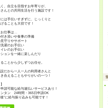
低く、自立を目指すお年寄りが、
者さんとの共同生活を行う施設です！
時には手伝いすぎずに、じっくりと
あげることも大切です！
なお仕事は…
の付き添いや食事の準備
の見守りやサポート
や洗濯のお手伝い
トイレのお手伝い
ーションを一緒に楽しんだり
きることから少しずつお任せ。
施設だから一人一人の利用者さんと
向き合えることもやりがいの一つ！
ト】
も申請可能な給与速払いサービスあり！
ンタン 24時間・365日申請OK
間後"に給与振り込みも可能です！