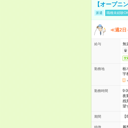
【オープニン
派遣
職種未経験O
≪週2日
無
給与
交
栃
勤務地
宇
9:
勤務時間
夜
残
望
【
期間
履
特徴