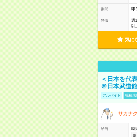
即
期間
週
特徴
以
気に
＜日本を代
＠日本武道
アルバイト
職種未
サカナク
時
給与