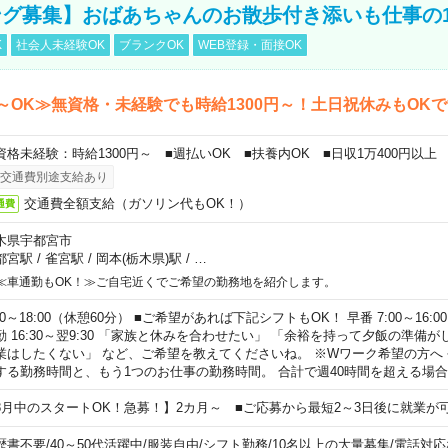
グ募集】おばあちゃんのお散歩付き添いも仕事の
K
社会人未経験OK
ブランクOK
WEB登録・面接OK
～OK≫無資格・未経験でも時給1300円～！土日祝休みもOK
資格未経験：時給1300円～ ■週払いOK ■扶養内OK ■日収1万400円以上
交通費別途支給あり
交通費全額支給（ガソリン代もOK！）
通費
木県宇都宮市
都宮駅
/
雀宮駅
/
岡本(栃木県)駅
/
…
≪車通勤もOK！≫ご自宅近くでご希望の勤務地を紹介します。
00～18:00（休憩60分） ■ご希望があれば下記シフトもOK！ 早番 7:00～16:00 遅
勤 16:30～翌9:30 「家族と休みを合わせたい」 「余裕を持って夕飯の準備
業はしたくない」 など、ご希望を教えてくださいね。 ※Wワーク希望の方へ
する勤務時間と、もう1つのお仕事の勤務時間。 合計で週40時間を超える場
8月中のスタートOK！急募！】2カ月～ ■ご応募から最短2～3日後に就業が
歴書不要
/
40～50代活躍中
/
服装自由
/
シフト勤務
/
10名以上の大量募集
/
電話対応