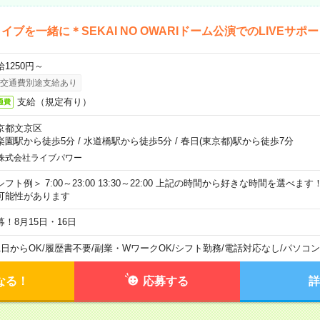
イブを一緒に＊SEKAI NO OWARIドーム公演でのLIVEサポ
給1250円～
交通費別途支給あり
支給（規定有り）
通費
京都文京区
楽園駅から徒歩5分
/
水道橋駅から徒歩5分
/
春日(東京都)駅から徒歩7分
株式会社ライブパワー
シフト例＞ 7:00～23:00 13:30～22:00 上記の時間から好きな時間を選べま
可能性があります
募！8月15日・16日
1日からOK
/
履歴書不要
/
副業・WワークOK
/
シフト勤務
/
電話対応なし
/
パソコン
なる！
応募する
詳