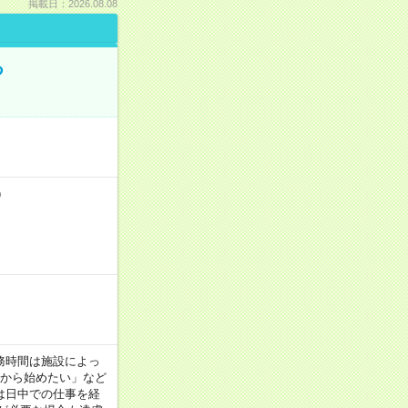
掲載日：2026.08.08
る
）
！
 ※勤務時間は施設によっ
間から始めたい」など
は日中での仕事を経