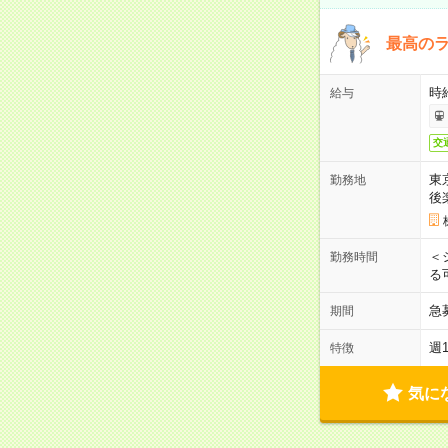
最高のラ
時
給与
交
東
勤務地
後
＜
勤務時間
る
急
期間
週
特徴
気に