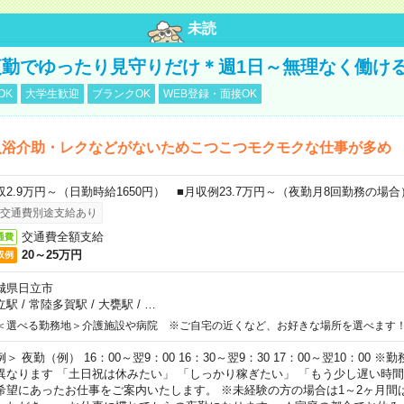
未読
勤でゆったり見守りだけ＊週1日～無理なく働け
OK
大学生歓迎
ブランクOK
WEB登録・面接OK
入浴介助・レクなどがないためこつこつモクモクな仕事が多め
収2.9万円～（日勤時給1650円） ■月収例23.7万円～（夜勤月8回勤務の場合
交通費別途支給あり
交通費全額支給
通費
20～25万円
収例
城県日立市
立駅
/
常陸多賀駅
/
大甕駅
/
…
＜選べる勤務地＞介護施設や病院 ※ご自宅の近くなど、お好きな場所を選べます
例＞ 夜勤（例） 16：00～翌9：00 16：30～翌9：30 17：00～翌10：00
異なります 「土日祝は休みたい」 「しっかり稼ぎたい」 「もう少し遅い時
希望にあったお仕事をご案内いたします。 ※未経験の方の場合は1～2ヶ月間