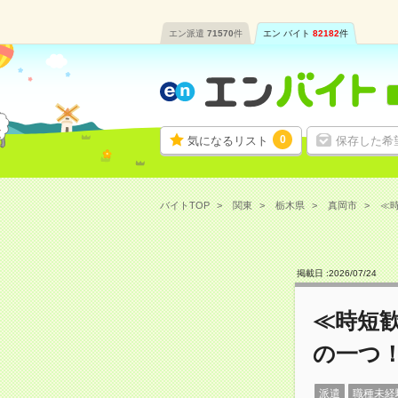
エン派遣
71570
件
エン バイト
82182
件
0
気になるリスト
保存した希
バイトTOP
関東
栃木県
真岡市
≪時
掲載日 :
2026
/
07
/
24
≪時短
の一つ
派遣
職種未経