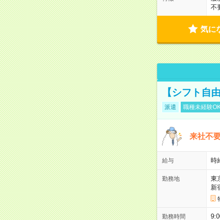
不
気に
【シフト自由
派遣
職種未経験O
来社不要
時
給与
東
勤務地
新
9:
勤務時間