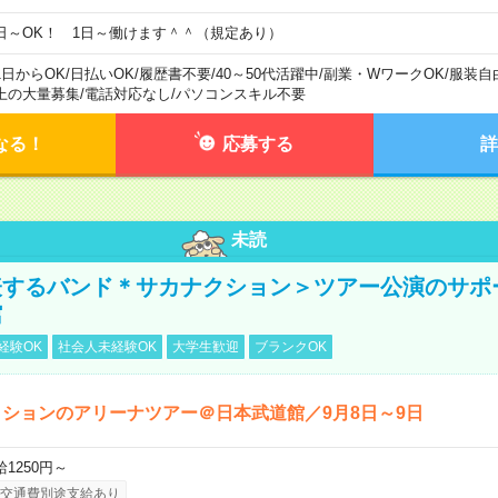
日～OK！ 1日～働けます＾＾（規定あり）
1日からOK
/
日払いOK
/
履歴書不要
/
40～50代活躍中
/
副業・WワークOK
/
服装自
上の大量募集
/
電話対応なし
/
パソコンスキル不要
なる！
応募する
詳
未読
表するバンド＊サカナクション＞ツアー公演のサポ
館
経験OK
社会人未経験OK
大学生歓迎
ブランクOK
ションのアリーナツアー＠日本武道館／9月8日～9日
給1250円～
交通費別途支給あり