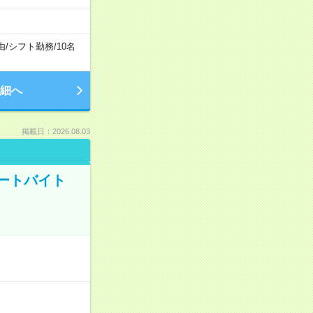
由
/
シフト勤務
/
10名
細へ
掲載日：2026.08.03
ートバイト