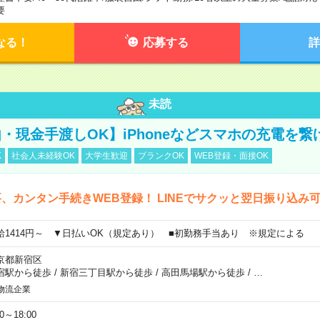
要
なる！
応募する
詳
未読
・現金手渡しOK】iPhoneなどスマホの充電を繋
K
社会人未経験OK
大学生歓迎
ブランクOK
WEB登録・面接OK
、カンタン手続きWEB登録！ LINEでサクッと翌日振り込み
給1414円～ ▼日払いOK（規定あり） ■初勤務手当あり ※規定による
京都新宿区
宿駅から徒歩
/
新宿三丁目駅から徒歩
/
高田馬場駅から徒歩
/
…
物流企業
00～18:00