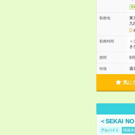
交
東
勤務地
九
＜シ
勤務時間
き
9
期間
週
特徴
気に
＜SEKAI 
アルバイト
職種未