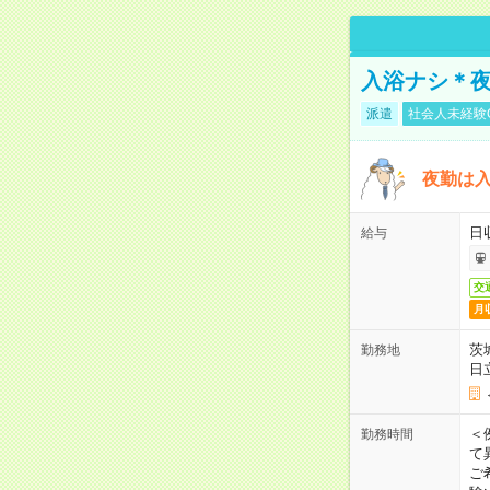
入浴ナシ＊夜
派遣
社会人未経験
夜勤は
日
給与
交
月
茨
勤務地
日
＜
勤務時間
て
ご