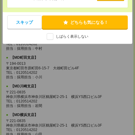
【MD城南支店】
〒163-0630
東京都新宿区西新宿1-25-1 新宿センタービル30F
TEL：0120514202
担当：採用担当：三浦
スキップ
どちらも気になる！
【MD立川支店】
〒190-0023
しばらく表示しない
東京都立川市柴崎町3-10-5 大雅ビル4F
TEL：0120514202
担当：採用担当：中村
【MD町田支店】
〒194-0013
東京都町田市原町田6-15-7 大雄町田ビル4F
TEL：0120514202
担当：採用担当：小川
【MD川崎支店】
〒221-0835
神奈川県横浜市神奈川区鶴屋町2-25-1 横浜YS西口ビル3F
TEL：0120514202
担当：採用担当：岩間
【MD横浜支店】
〒221-0835
神奈川県横浜市神奈川区鶴屋町2-25-1 横浜YS西口ビル3F
TEL：0120514202
担当：採用担当：山田