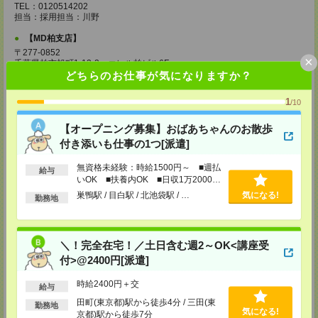
TEL：0120514202
担当：採用担当：川野
【MD柏支店】
〒277-0852
×
千葉県柏市旭町1-12-2 エレル柏ビル6F
TEL：0120514202
どちらのお仕事が気になりますか？
担当：採用担当：渡辺
1
/10
【MD千葉支店】
〒260-0015
【オープニング募集】おばあちゃんのお散歩
千葉県千葉市中央区富士見1-15-9 朝日生命千葉ビル4F
付き添いも仕事の1つ[派遣]
TEL：0120514202
担当：採用担当：椿森
無資格未経験：時給1500円～ ■週払
給与
いOK ■扶養内OK ■日収1万2000円
【MD東京支店】
以上
巣鴨駅 / 目白駅 / 北池袋駅 / …
気になる!
〒163-0630
勤務地
東京都新宿区西新宿1-25-1 新宿センタービル30F
TEL：0120514202
担当：採用担当：三輪
＼！完全在宅！／土日含む週2～OK<講座受
【MD新宿支店】
付>@2400円[派遣]
〒163-0630
東京都新宿区西新宿1-25-1 新宿センタービル30F
時給2400円＋交
TEL：0120514202
給与
担当：採用担当：西川
田町(東京都)駅から徒歩4分 / 三田(東
勤務地
気になる!
京都)駅から徒歩7分