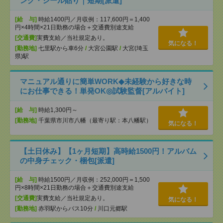
ング・シール貼り｜短期[派遣]
[給 与]
時給1400円／月収例：117,600円＝1,400
円×4時間×21日勤務の場合＋交通費別途支給
[交通費]
実費支給／当社規定あり。
気になる！
[勤務地]
七里駅から車6分
/
大宮公園駅
/
大宮(埼玉
県)駅
マニュアル通りに簡単WORK◆未経験から好きな時
にお仕事できる！単発OK◎試験監督[アルバイト]
[給 与]
時給1,300円～
[勤務地]
千葉県市川市八幡（最寄り駅：本八幡駅）
気になる！
【土日休み】【1ヶ月短期】高時給1500円！アルバム
の中身チェック・梱包[派遣]
[給 与]
時給1500円／月収例：252,000円＝1,500
円×8時間×21日勤務の場合＋交通費別途支給
[交通費]
実費支給／当社規定あり。
気になる！
[勤務地]
赤羽駅からバス10分
/
川口元郷駅