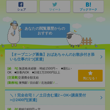
シェア
ツイート
ブックマーク
あなたの閲覧履歴からの
おすすめ
【オープニング募集】おばあちゃんのお散歩付き添
いも仕事の1つ[派遣]
[給 与]
無資格未経験：時給1500円～ ■週払い
OK ■扶養内OK ■日収1万2000円以上
[交通費]
交通費全額支給
気になる！
[勤務地]
巣鴨駅
/
目白駅
/
北池袋駅
/
…
＼！完全在宅！／土日含む週2～OK<講座受付
>@2400円[派遣]
[給 与]
時給2400円＋交