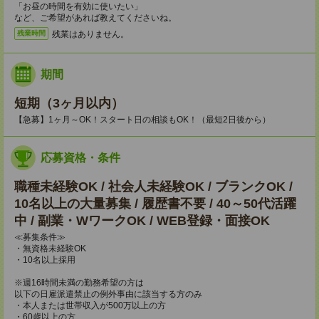
「お昼の時間を有効に使いたい」
など、ご希望があれば教えてくださいね。
残業はありません。
残業時間
期間
短期（3ヶ月以内）
【急募】1ヶ月～OK！スタート日の相談もOK！（最短2日後から）
応募資格・条件
職種未経験OK / 社会人未経験OK / ブランクOK /
10名以上の大量募集 / 履歴書不要 / 40～50代活躍
中 / 副業・WワークOK / WEB登録・面接OK
≪募集条件≫
・無資格未経験OK
・10名以上採用
※週16時間未満の勤務希望の方は
以下の日雇派遣禁止の例外事由に該当する方のみ
・本人または世帯収入が500万以上の方
・60歳以上の方