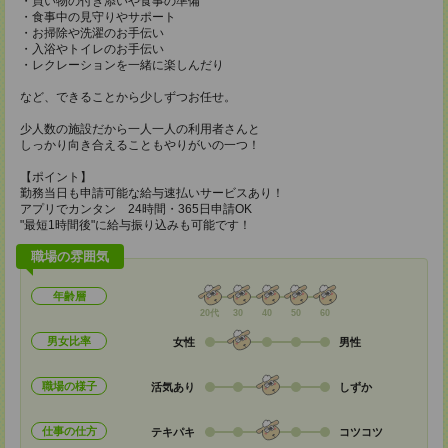
・買い物の付き添いや食事の準備
・食事中の見守りやサポート
・お掃除や洗濯のお手伝い
・入浴やトイレのお手伝い
・レクレーションを一緒に楽しんだり
など、できることから少しずつお任せ。
少人数の施設だから一人一人の利用者さんと
しっかり向き合えることもやりがいの一つ！
【ポイント】
勤務当日も申請可能な給与速払いサービスあり！
アプリでカンタン 24時間・365日申請OK
"最短1時間後"に給与振り込みも可能です！
職場の雰囲気
年齢層
20代
30
40
50
60
男女比率
女性
男性
職場の様子
活気あり
しずか
仕事の仕方
テキパキ
コツコツ