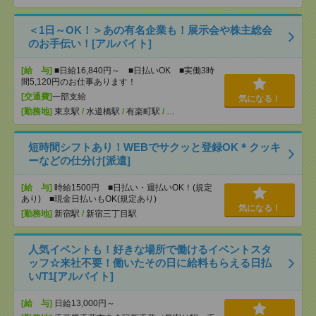
＜1日～OK！＞あの有名企業も！展示会や株主総会
のお手伝い！[アルバイト]
[給 与]
■日給16,840円～ ■日払いOK ■実働3時
間5,120円のお仕事あります！
[交通費]
一部支給
気になる！
[勤務地]
東京駅
/
水道橋駅
/
有楽町駅
/
…
短時間シフトあり！WEBでサクッと登録OK＊クッキ
ーなどの仕分け[派遣]
[給 与]
時給1500円 ■日払い・週払いOK！(規定
あり) ■現金日払いもOK(規定あり)
気になる！
[勤務地]
新宿駅
/
新宿三丁目駅
人気イベントも！好きな場所で働けるイベントスタ
ッフ☆来社不要！働いたその日に給料もらえる日払
い/T1[アルバイト]
[給 与]
日給13,000円～