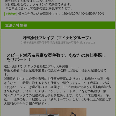
※事前見学で面接などはありません。
※日程は都合のいいタイミングで調整できます。
※ご希望に合わせて複数の施設を見学できます。
様々な年代の方が活躍中です。#20代#30代#40代#50代#60代
平均年齢
派遣会社情報
株式会社ブレイブ（マイナビグループ）
労働者派遣事業許可番号:労働者派遣事業許可番号:派13-305018
スピード対応＆豊富な案件数で、あなたのお仕事探し
をサポート！
選ばれ続けて..スタッフ登録数は24万人を突破、、、、
厚生労働省「優良派遣事業者」の認定を取得した安心・優良な派遣会社で
す。
関東圏内を中心に介護や看護のお仕事が豊富にあります。勤務地・待遇・働
き方など、ご希望に沿えるようお仕事をご紹介しますので、お気軽にご相談
ください。シフトは週2回～OK。期間は、1ヵ月程度の短期から長期希望の方
まで応相談。デイサービスやデイケア、ショートステイなどの施設や、病
院・クリニックでの勤務のお仕事も多数あります。また、「未経験可」「駅
近」「日勤のみ」「残業なし」「新規オープン」など、6万件以上の豊富な求
人情報の中からご紹介可能です。