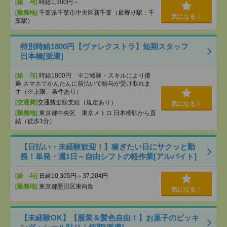
[給 与]
時給1,300円～
[勤務地]
千葉県千葉市中央区新千葉（最寄り駅：千
気になる！
葉駅）
特別時給1800円【ヴァレクストラ】短期スタッフ
日本橋[派遣]
[給 与]
時給1800円 ※ご経験・スキルにより優
遇 スマホでかんたんに前払いで給与が受け取れま
す（※上限、条件あり）
[交通費]
交通費全額支給（規定あり）
気になる！
[勤務地]
東京都中央区 東京メトロ 日本橋駅から直
結（徒歩1分）
【日払い・未経験歓迎！】稼ぎたい日にサクッと勤
務！単発・週1日～自由シフトの軽作業[アルバイト]
[給 与]
日給10,305円～37,204円
[勤務地]
東京都墨田区東向島
気になる！
【未経験OK】【服装＆髪色自由！】お菓子のピッキ