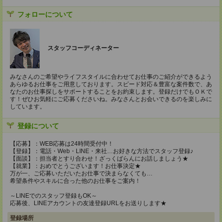
フォローについて
スタッフコーディネーター
みなさんのご希望やライフスタイルに合わせてお仕事のご紹介ができるよう
あらゆるお仕事をご用意しております。スピード対応＆豊富な案件数で、あ
なたのお仕事探しをサポートすることをお約束します。登録だけでもＯＫで
す！ぜひお気軽にご応募くださいね。みなさんとお会いできるのを楽しみに
しています。
登録について
【応募】：WEB応募は24時間受付中！
【登録】：電話・Web・LINE・来社…お好きな方法でスタッフ登録♪
【面談】：担当者とすり合わせ！ざっくばらんにお話しましょう★
【就業】：おめでとうございます！お仕事決定★
万が一、ご応募いただいたお仕事で決まらなくても…
希望条件やスキルに合った他のお仕事をご案内！
～LINEでのスタッフ登録もOK～
応募後、LINEアカウントの友達登録URLをお送りします★
登録場所