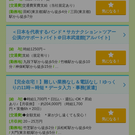
[交通費]
交通費実費支給（当社規定あり）
気になる！
[勤務地]
田町(東京都)駅から徒歩4分
/
三田(東京都)
駅から徒歩7分
＜日本を代表するバンド＊サカナクション＞ツアー
公演のサポートバイト＠日本武道館[アルバイト]
[給 与]
時給1250円～
[交通費]
支給（規定有り）
気になる！
[勤務地]
九段下駅から徒歩5分
/
竹橋駅から徒歩10
分
/
神保町駅から徒歩15分
/
…
【完全在宅！】難しい業務なし＆電話なし！ゆっく
りの11時～時短＊データ入力・事務[派遣]
[給 与]
◆時給1,700円＊日払い・週払いOK＊昇給
あり♪【月収例】 ・約204,000円 （時給1,700
円 × 実働6h × 20日）
[交通費]
◆全額支給 ＊家が少し遠くても安心！
気になる！
[月収例]
20～25万円
[勤務地]
竹芝駅から徒歩2分
/
浜松町駅から徒歩4分
/
大門(東京都)駅から徒歩5分
/
…