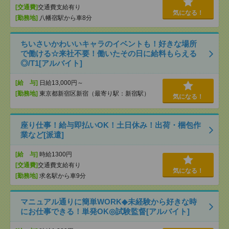
[交通費]
交通費支給有り
気になる！
[勤務地]
八幡宿駅から車8分
ちいさいかわいいキャラのイベントも！好きな場所
で働ける☆来社不要！働いたその日に給料もらえる
◎/T1[アルバイト]
[給 与]
日給13,000円～
[勤務地]
東京都新宿区新宿（最寄り駅：新宿駅）
気になる！
座り仕事！給与即払いOK！土日休み！出荷・梱包作
業など[派遣]
[給 与]
時給1300円
[交通費]
交通費支給有り
気になる！
[勤務地]
求名駅から車9分
マニュアル通りに簡単WORK◆未経験から好きな時
にお仕事できる！単発OK◎試験監督[アルバイト]