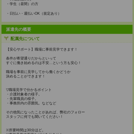
・学生（昼間）の方
・日払い・週払いOK（規定あり）
派遣先の概要
配属先について
【安心サポート】職場に事前見学できます！
条件が希望通りだからといって
すぐに働き始めるのは不安…という方も安心！
職場を事前に見学してから働くかどうか
決めることができます！
▽職場見学で分かるポイント
・介護対象者の様子。
・先輩職員の様子。
・事務所内の雰囲気。などなど
その他気になったことがあれば、弊社のフォロー
スタッフに何でも聞いてください！
※所要時間は30分ほど。