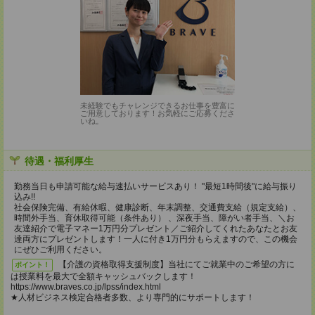
未経験でもチャレンジできるお仕事を豊富に
ご用意しております！お気軽にご応募くださ
いね。
待遇・福利厚生
勤務当日も申請可能な給与速払いサービスあり！ "最短1時間後"に給与振り
込み!!
社会保険完備、有給休暇、健康診断、年末調整、交通費支給（規定支給）、
時間外手当、育休取得可能（条件あり） 、深夜手当、障がい者手当、＼お
友達紹介で電子マネー1万円分プレゼント／ご紹介してくれたあなたとお友
達両方にプレゼントします！一人に付き1万円分もらえますので、この機会
にぜひご利用ください。
【介護の資格取得支援制度】当社にてご就業中のご希望の方に
ポイント！
は授業料を最大で全額キャッシュバックします！
https://www.braves.co.jp/lpss/index.html
★人材ビジネス検定合格者多数、より専門的にサポートします！