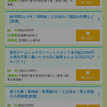
[勤務地]
千葉県千葉市中央区新千葉（最寄り駅：千
気になる！
葉駅）
給与即払いOK！高時給！土日休み！袋詰め作業など
[派遣]
[給 与]
時給1500円
[交通費]
交通費支給有り
気になる！
[勤務地]
君津駅から車9分
東京ゲームショウでイベントスタッフ★日給12000円
☆来社不要！働いたその日に給料もらえる日払/T1[ア
ルバイト]
[給 与]
日給12,000円～
[勤務地]
千葉県千葉市美浜区中瀬2-1（最寄り駅：
気になる！
海浜幕張駅）
座り仕事！高時給！車通勤OK！土日休み！受入荷物
の入荷検査[派遣]
[給 与]
時給1500円