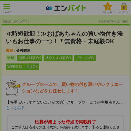
0
メニュー
気になる！
ログイン
掲載日 :2026
/
07
/
29
No.BMKTMD12_GHC
≪時短歓迎！≫おばあちゃんの買い物付き添
いもお仕事の一つ！＊無資格・未経験OK
職種：
介護関連
派遣
職種未経験OK
社会人未経験OK
ブランクOK
WEB登録・面接OK
グループホームで、買い物の付き添いやレクリエー
ションなどをお任せします！
【お手伝いしすぎないことが大切】グループホームでの利用者さん
...
もっとみる
応募が集まった時点で掲載終了
この求人は応募が集まり次第、掲載終了致します。予めご理解くださ