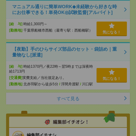
マニュアル通りに簡単WORK◆未経験から好きな時
にお仕事できる！単発OK◎試験監督[アルバイト]
[給 与]
時給1,300円～
[勤務地]
千葉県船橋市西船（最寄り駅：西船橋駅）
気になる！
【夜勤】手のひらサイズ部品のセット・袋詰め｜重
量物なし[派遣]
[給 与]
時給1370円／夜22時～翌5時までは深夜時
給1713円
[交通費]
実費支給／当社規定あり。
気になる！
[勤務地]
北赤羽駅から徒歩5分
/
浮間舟渡駅
/
川口駅
すべて見る
編集部イチオシ