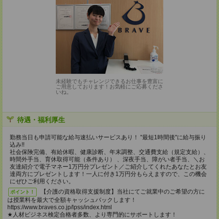
未経験でもチャレンジできるお仕事を豊富に
ご用意しております！お気軽にご応募くださ
いね。
待遇・福利厚生
勤務当日も申請可能な給与速払いサービスあり！ "最短1時間後"に給与振り
込み!!
社会保険完備、有給休暇、健康診断、年末調整、交通費支給（規定支給）、
時間外手当、育休取得可能（条件あり） 、深夜手当、障がい者手当、＼お
友達紹介で電子マネー1万円分プレゼント／ご紹介してくれたあなたとお友
達両方にプレゼントします！一人に付き1万円分もらえますので、この機会
にぜひご利用ください。
【介護の資格取得支援制度】当社にてご就業中のご希望の方に
ポイント！
は授業料を最大で全額キャッシュバックします！
https://www.braves.co.jp/lpss/index.html
★人材ビジネス検定合格者多数、より専門的にサポートします！