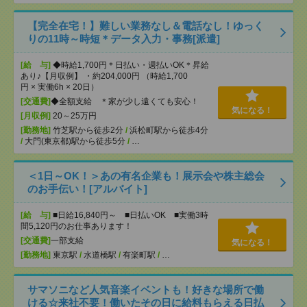
【完全在宅！】難しい業務なし＆電話なし！ゆっく
りの11時～時短＊データ入力・事務[派遣]
[給 与]
◆時給1,700円＊日払い・週払いOK＊昇給
あり♪【月収例】 ・約204,000円 （時給1,700
円 × 実働6h × 20日）
[交通費]
◆全額支給 ＊家が少し遠くても安心！
気になる！
[月収例]
20～25万円
[勤務地]
竹芝駅から徒歩2分
/
浜松町駅から徒歩4分
/
大門(東京都)駅から徒歩5分
/
…
＜1日～OK！＞あの有名企業も！展示会や株主総会
のお手伝い！[アルバイト]
[給 与]
■日給16,840円～ ■日払いOK ■実働3時
間5,120円のお仕事あります！
[交通費]
一部支給
気になる！
[勤務地]
東京駅
/
水道橋駅
/
有楽町駅
/
…
サマソニなど人気音楽イベントも！好きな場所で働
ける☆来社不要！働いたその日に給料もらえる日払