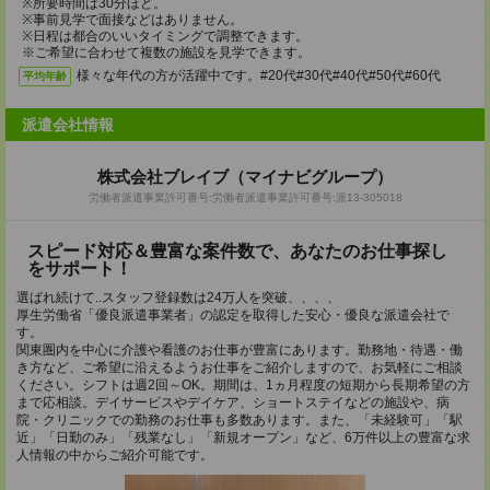
※所要時間は30分ほど。
※事前見学で面接などはありません。
※日程は都合のいいタイミングで調整できます。
※ご希望に合わせて複数の施設を見学できます。
様々な年代の方が活躍中です。#20代#30代#40代#50代#60代
平均年齢
派遣会社情報
株式会社ブレイブ（マイナビグループ）
労働者派遣事業許可番号:労働者派遣事業許可番号:派13-305018
スピード対応＆豊富な案件数で、あなたのお仕事探し
をサポート！
選ばれ続けて..スタッフ登録数は24万人を突破、、、、
厚生労働省「優良派遣事業者」の認定を取得した安心・優良な派遣会社で
す。
関東圏内を中心に介護や看護のお仕事が豊富にあります。勤務地・待遇・働
き方など、ご希望に沿えるようお仕事をご紹介しますので、お気軽にご相談
ください。シフトは週2回～OK。期間は、1ヵ月程度の短期から長期希望の方
まで応相談。デイサービスやデイケア、ショートステイなどの施設や、病
院・クリニックでの勤務のお仕事も多数あります。また、「未経験可」「駅
近」「日勤のみ」「残業なし」「新規オープン」など、6万件以上の豊富な求
人情報の中からご紹介可能です。