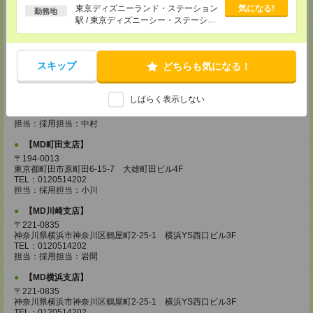
以上
東京ディズニーランド・ステーション
気になる!
勤務地
【MD城南支店】
駅 / 東京ディズニーシー・ステーショ
〒163-0630
ン駅 / リゾートゲートウェイ・ステー
東京都新宿区西新宿1-25-1 新宿センタービル30F
ション駅 / …
TEL：0120514202
担当：採用担当：三浦
スキップ
どちらも気になる！
【MD立川支店】
〒190-0023
しばらく表示しない
東京都立川市柴崎町3-10-5 大雅ビル4F
TEL：0120514202
担当：採用担当：中村
【MD町田支店】
〒194-0013
東京都町田市原町田6-15-7 大雄町田ビル4F
TEL：0120514202
担当：採用担当：小川
【MD川崎支店】
〒221-0835
神奈川県横浜市神奈川区鶴屋町2-25-1 横浜YS西口ビル3F
TEL：0120514202
担当：採用担当：岩間
【MD横浜支店】
〒221-0835
神奈川県横浜市神奈川区鶴屋町2-25-1 横浜YS西口ビル3F
TEL：0120514202