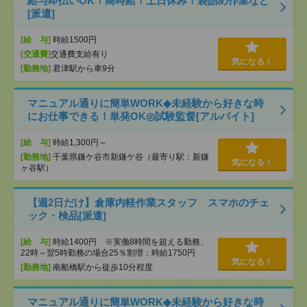
給与即払いOK！高時給！土日休み！袋詰め作業など
[派遣]
[給 与]
時給1500円
[交通費]
交通費支給有り
気になる！
[勤務地]
君津駅から車9分
マニュアル通りに簡単WORK◆未経験から好きな時
にお仕事できる！単発OK◎試験監督[アルバイト]
[給 与]
時給1,300円～
[勤務地]
千葉県鎌ケ谷市新鎌ケ谷（最寄り駅：新鎌
気になる！
ヶ谷駅）
【週2日だけ】倉庫内軽作業スタッフ スマホのチェ
ック・検品[派遣]
[給 与]
時給1400円 ※実働8時間を超える勤務、
22時～翌5時勤務の場合25％割増：時給1750円
気になる！
[勤務地]
南船橋駅から徒歩10分程度
マニュアル通りに簡単WORK◆未経験から好きな時