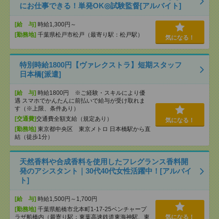
にお仕事できる！単発OK◎試験監督[アルバイト]
[給 与]
時給1,300円～
[勤務地]
千葉県松戸市松戸（最寄り駅：松戸駅）
気になる！
特別時給1800円【ヴァレクストラ】短期スタッフ
日本橋[派遣]
[給 与]
時給1800円 ※ご経験・スキルにより優
遇 スマホでかんたんに前払いで給与が受け取れま
す（※上限、条件あり）
[交通費]
交通費全額支給（規定あり）
気になる！
[勤務地]
東京都中央区 東京メトロ 日本橋駅から直
結（徒歩1分）
天然香料や合成香料を使用したフレグランス香料開
発のアシスタント｜30代40代女性活躍中！[アルバイ
ト]
[給 与]
時給1,500円～1,700円
[勤務地]
千葉県船橋市北本町1-17-25ベンチャープ
ラザ船橋内（最寄り駅：東葉高速鉄道東海神駅、東
気になる！