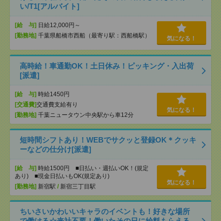
い/T1[アルバイト]
[給 与]
日給12,000円～
[勤務地]
千葉県船橋市西船（最寄り駅：西船橋駅）
気になる！
高時給！車通勤OK！土日休み！ピッキング・入出荷
[派遣]
[給 与]
時給1450円
[交通費]
交通費支給有り
気になる！
[勤務地]
千葉ニュータウン中央駅から車12分
短時間シフトあり！WEBでサクッと登録OK＊クッキ
ーなどの仕分け[派遣]
[給 与]
時給1500円 ■日払い・週払いOK！(規定
あり) ■現金日払いもOK(規定あり)
気になる！
[勤務地]
新宿駅
/
新宿三丁目駅
ちいさいかわいいキャラのイベントも！好きな場所
で働ける☆来社不要！働いたその日に給料もらえる