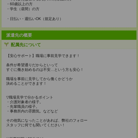
・60歳以上の方
・学生（昼間）の方
・日払い・週払いOK（規定あり）
派遣先の概要
配属先について
【安心サポート】職場に事前見学できます！
条件が希望通りだからといって
すぐに働き始めるのは不安…という方も安心！
職場を事前に見学してから働くかどうか
決めることができます！
▽職場見学で分かるポイント
・介護対象者の様子。
・先輩職員の様子。
・事務所内の雰囲気。などなど
その他気になったことがあれば、弊社のフォロー
スタッフに何でも聞いてください！