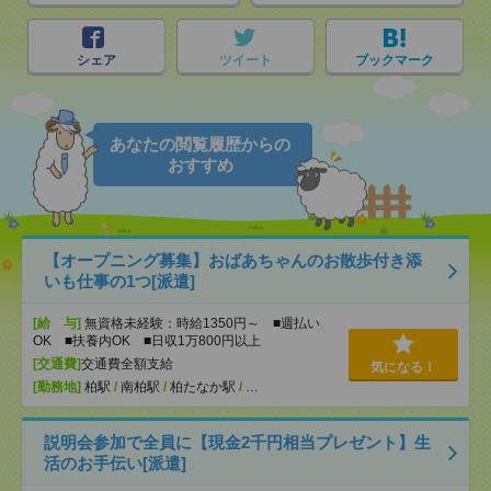
シェア
ツイート
ブックマーク
あなたの閲覧履歴からの
おすすめ
【オープニング募集】おばあちゃんのお散歩付き添
いも仕事の1つ[派遣]
[給 与]
無資格未経験：時給1350円～ ■週払い
OK ■扶養内OK ■日収1万800円以上
[交通費]
交通費全額支給
気になる！
[勤務地]
柏駅
/
南柏駅
/
柏たなか駅
/
…
説明会参加で全員に【現金2千円相当プレゼント】生
活のお手伝い[派遣]