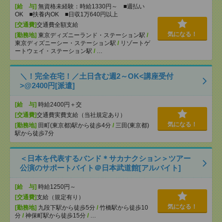
[給 与]
無資格未経験：時給1330円～ ■週払い
OK ■扶養内OK ■日収1万640円以上
[交通費]
交通費全額支給
気になる！
[勤務地]
東京ディズニーランド・ステーション駅
/
東京ディズニーシー・ステーション駅
/
リゾートゲ
ートウェイ・ステーション駅
/
…
＼！完全在宅！／土日含む週2～OK<講座受付
>@2400円[派遣]
[給 与]
時給2400円＋交
[交通費]
交通費実費支給（当社規定あり）
気になる！
[勤務地]
田町(東京都)駅から徒歩4分
/
三田(東京都)
駅から徒歩7分
＜日本を代表するバンド＊サカナクション＞ツアー
公演のサポートバイト＠日本武道館[アルバイト]
[給 与]
時給1250円～
[交通費]
支給（規定有り）
気になる！
[勤務地]
九段下駅から徒歩5分
/
竹橋駅から徒歩10
分
/
神保町駅から徒歩15分
/
…