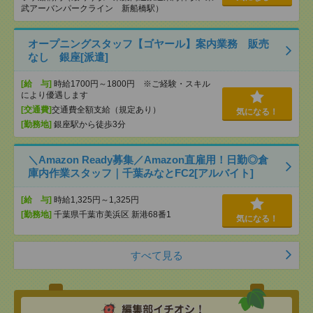
武アーバンパークライン 新船橋駅）
オープニングスタッフ【ゴヤール】案内業務 販売
なし 銀座[派遣]
[給 与]
時給1700円～1800円 ※ご経験・スキル
により優遇します
[交通費]
交通費全額支給（規定あり）
気になる！
[勤務地]
銀座駅から徒歩3分
＼Amazon Ready募集／Amazon直雇用！日勤◎倉
庫内作業スタッフ｜千葉みなとFC2[アルバイト]
[給 与]
時給1,325円～1,325円
[勤務地]
千葉県千葉市美浜区 新港68番1
気になる！
すべて見る