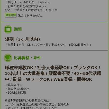
「朝はゆっくりのスタートがいい」
「お昼の時間を有効に使いたい」
など、ご希望があれば教えてくださいね。
残業はありません。
残業時間
期間
短期（3ヶ月以内）
【急募】1ヶ月～OK！スタート日の相談もOK！（最短2日後から）
応募資格・条件
職種未経験OK / 社会人未経験OK / ブランクOK /
10名以上の大量募集 / 履歴書不要 / 40～50代活躍
中 / 副業・WワークOK / WEB登録・面接OK
≪募集条件≫
・無資格未経験OK
・10名以上採用
※週16時間未満の勤務希望の方は
以下の日雇派遣禁止の例外事由に該当する方のみ
・本人または世帯収入が500万以上の方