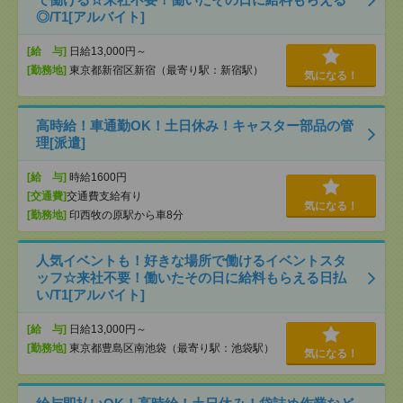
◎/T1[アルバイト]
[給 与]
日給13,000円～
[勤務地]
東京都新宿区新宿（最寄り駅：新宿駅）
気になる！
高時給！車通勤OK！土日休み！キャスター部品の管
理[派遣]
[給 与]
時給1600円
[交通費]
交通費支給有り
気になる！
[勤務地]
印西牧の原駅から車8分
人気イベントも！好きな場所で働けるイベントスタ
ッフ☆来社不要！働いたその日に給料もらえる日払
い/T1[アルバイト]
[給 与]
日給13,000円～
[勤務地]
東京都豊島区南池袋（最寄り駅：池袋駅）
気になる！