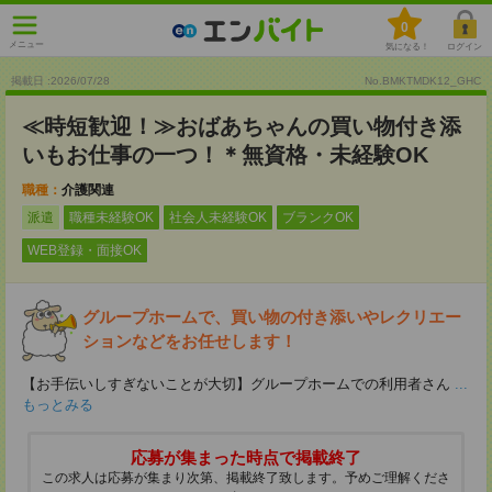
0
メニュー
気になる！
ログイン
掲載日 :2026
/
07
/
28
No.BMKTMDK12_GHC
≪時短歓迎！≫おばあちゃんの買い物付き添
いもお仕事の一つ！＊無資格・未経験OK
職種：
介護関連
派遣
職種未経験OK
社会人未経験OK
ブランクOK
WEB登録・面接OK
グループホームで、買い物の付き添いやレクリエー
ションなどをお任せします！
【お手伝いしすぎないことが大切】グループホームでの利用者さん
...
もっとみる
応募が集まった時点で掲載終了
この求人は応募が集まり次第、掲載終了致します。予めご理解くださ