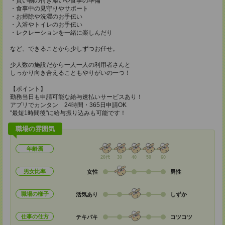
・買い物の付き添いや食事の準備
・食事中の見守りやサポート
・お掃除や洗濯のお手伝い
・入浴やトイレのお手伝い
・レクレーションを一緒に楽しんだり
など、できることから少しずつお任せ。
少人数の施設だから一人一人の利用者さんと
しっかり向き合えることもやりがいの一つ！
【ポイント】
勤務当日も申請可能な給与速払いサービスあり！
アプリでカンタン 24時間・365日申請OK
"最短1時間後"に給与振り込みも可能です！
職場の雰囲気
年齢層
20代
30
40
50
60
男女比率
女性
男性
職場の様子
活気あり
しずか
仕事の仕方
テキパキ
コツコツ